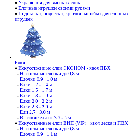
♦
Украшения для высоких елок
♦
Елочные игрушки своими руками
♦
Подставки, подвески, крючки, коробки для елочных
игрушек
Елки
♦
Искусственные ёлки ЭКОНОМ - хвоя ПВХ
-
Настольные елочки до 0,8 м
-
Елочки 0,9 - 1,0 м
-
Елки 1,2 - 1,4 м
-
Елки 1,5 - 1,7 м
-
Елки 1,8 - 1,9 м
-
Елки 2,0 - 2,2 м
-
Елки 2,3 - 2,6 м
-
Ели 2,7 - 3,0 м
-
Высокие ели от 3,5 - 5 м
♦
Искусственные ёлки ВИП (VIP) - хвоя леска и ПВХ
-
Настольные елочки до 0,8 м
-
Елочки 0,9 - 1,1 м