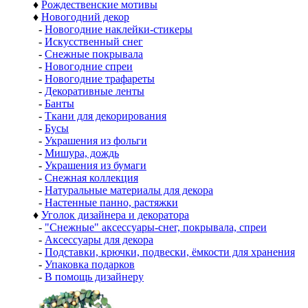
♦
Рождественские мотивы
♦
Новогодний декор
-
Новогодние наклейки-стикеры
-
Искусственный снег
-
Снежные покрывала
-
Новогодние спреи
-
Новогодние трафареты
-
Декоративные ленты
-
Банты
-
Ткани для декорирования
-
Бусы
-
Украшения из фольги
-
Мишура, дождь
-
Украшения из бумаги
-
Снежная коллекция
-
Натуральные материалы для декора
-
Настенные панно, растяжки
♦
Уголок дизайнера и декоратора
-
"Снежные" аксессуары-снег, покрывала, спреи
-
Аксессуары для декора
-
Подставки, крючки, подвески, ёмкости для хранения
-
Упаковка подарков
-
В помощь дизайнеру