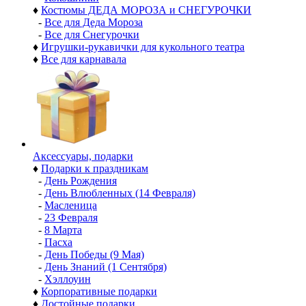
♦
Костюмы ДЕДА МОРОЗА и СНЕГУРОЧКИ
-
Все для Деда Мороза
-
Все для Снегурочки
♦
Игрушки-рукавички для кукольного театра
♦
Все для карнавала
Аксессуары, подарки
♦
Подарки к праздникам
-
День Рождения
-
День Влюбленных (14 Февраля)
-
Масленица
-
23 Февраля
-
8 Марта
-
Пасха
-
День Победы (9 Мая)
-
День Знаний (1 Сентября)
-
Хэллоуин
♦
Корпоративные подарки
♦
Достойные подарки