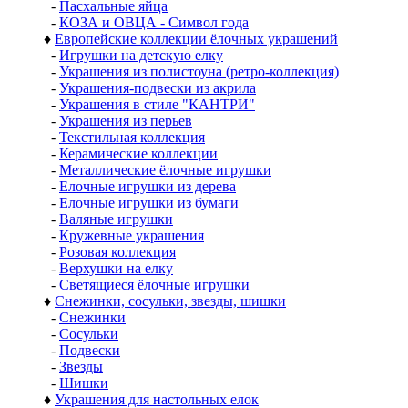
-
Пасхальные яйца
-
КОЗА и ОВЦА - Символ года
♦
Европейские коллекции ёлочных украшений
-
Игрушки на детскую елку
-
Украшения из полистоуна (ретро-коллекция)
-
Украшения-подвески из акрила
-
Украшения в стиле "КАНТРИ"
-
Украшения из перьев
-
Текстильная коллекция
-
Керамические коллекции
-
Металлические ёлочные игрушки
-
Елочные игрушки из дерева
-
Елочные игрушки из бумаги
-
Валяные игрушки
-
Кружевные украшения
-
Розовая коллекция
-
Верхушки на елку
-
Светящиеся ёлочные игрушки
♦
Снежинки, сосульки, звезды, шишки
-
Снежинки
-
Сосульки
-
Подвески
-
Звезды
-
Шишки
♦
Украшения для настольных елок