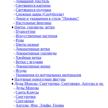
-
Домашний текстиль
-
Светящиеся картины
-
Светящиеся подушки
-
Снежные шары (Сноуболлы)
-
Декор и украшения в стиле "Прованс"
-
Настольные фонтаны
♦
Цветы, гирлянды, ветки
-
Пуансеттии
-
Искусственные растения
-
Розы
-
Цветы разные
-
Декоративные ветки
-
Декоративные гирлянды
-
Хвойные ветки
-
Ветки с ягодами
-
Декоративные венки
-
Ягоды
-
Украшения из натуральных материалов
♦
Надувные новогодние фигуры
♦
Деды Морозы, Снегурочки, Снеговики, Ангелы и др.
-
Деды Морозы
-
Санта Клаусы
-
Снегурочки
-
Снеговики
-
Ангелы, Феи, Эльфы, Гномы