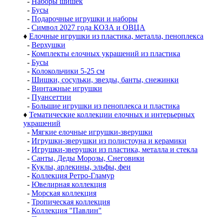
-
Наборы шишек
-
Бусы
-
Подарочные игрушки и наборы
-
Символ 2027 года КОЗА и ОВЦА
♦
Елочные игрушки из пластика, металла, пеноплекса
-
Верхушки
-
Комплекты елочных украшений из пластика
-
Бусы
-
Колокольчики 5-25 см
-
Шишки, сосульки, звезды, банты, снежинки
-
Винтажные игрушки
-
Пуансеттии
-
Большие игрушки из пеноплекса и пластика
♦
Тематические коллекции елочных и интерьерных
украшений
-
Мягкие елочные игрушки-зверушки
-
Игрушки-зверушки из полистоуна и керамики
-
Игрушки-зверушки из пластика, металла и стекла
-
Санты, Деды Морозы, Снеговики
-
Куклы, арлекины, эльфы, феи
-
Коллекция Ретро-Гламур
-
Ювелирная коллекция
-
Морская коллекция
-
Тропическая коллекция
-
Коллекция "Павлин"