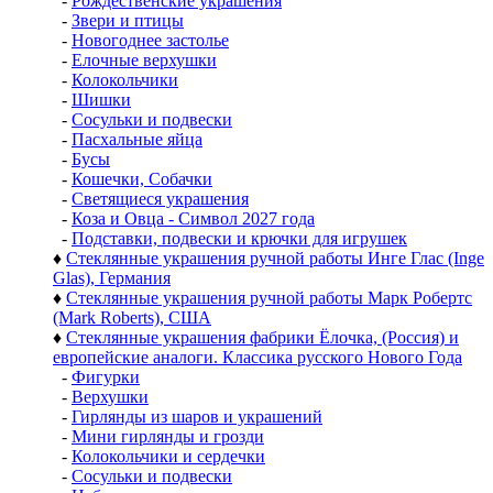
-
Рождественские украшения
-
Звери и птицы
-
Новогоднее застолье
-
Елочные верхушки
-
Колокольчики
-
Шишки
-
Сосульки и подвески
-
Пасхальные яйца
-
Бусы
-
Кошечки, Собачки
-
Светящиеся украшения
-
Коза и Овца - Символ 2027 года
-
Подставки, подвески и крючки для игрушек
♦
Стеклянные украшения ручной работы Инге Глас (Inge
Glas), Германия
♦
Стеклянные украшения ручной работы Марк Робертс
(Mark Roberts), США
♦
Стеклянные украшения фабрики Ёлочка, (Россия) и
европейские аналоги. Классика русского Нового Года
-
Фигурки
-
Верхушки
-
Гирлянды из шаров и украшений
-
Мини гирлянды и грозди
-
Колокольчики и сердечки
-
Сосульки и подвески