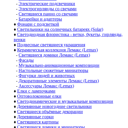
-
Электрические подсвечники
-
Электрогирлянды со свечами
-
Светящиеся панно со свечами
-
Батарейки и адаптеры
♦
Фонари с подсветкой
♦
Светильники на солнечных батареях (Solar)
♦
Светодиодная флористика - ветки, букеты, гирлянды,
венки
♦
Подвесные светящиеся украшения
♦
Керамическая коллекция Лемакс (Lemax)
-
Светящиеся домики Лемакс (Lemax)
-
Фасады
-
Музыкально-анимационные композиции
-
Настольные сюжетные миниатюры
-
Фигурки людей и животных
-
Декоративные элементы Лемакс (Lemax)
-
Аксессуары Лемакс (Lemax)
♦
Елки с лампочками
♦
Оптоволоконные елки
♦
Светодинамические и музыкальные композиции
♦
Деревянные новогодние светильники
♦
Светящиеся объёмные декорации
♦
Деревянные горки
♦
Светящиеся картины
♦
Светящиеся домики и миниатюры