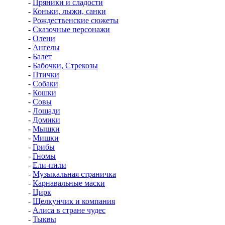
-
Пряники и сладости
-
Коньки, лыжи, санки
-
Рождественские сюжеты
-
Сказочные персонажи
-
Олени
-
Ангелы
-
Балет
-
Бабочки, Стрекозы
-
Птички
-
Собаки
-
Кошки
-
Совы
-
Лошади
-
Домики
-
Мышки
-
Мишки
-
Грибы
-
Гномы
-
Ели-пили
-
Музыкальная страничка
-
Карнавальные маски
-
Цирк
-
Щелкунчик и компания
-
Алиса в стране чудес
-
Тыквы