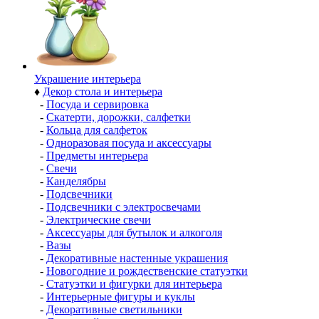
Украшение интерьера
♦
Декор стола и интерьера
-
Посуда и сервировка
-
Скатерти, дорожки, салфетки
-
Кольца для салфеток
-
Одноразовая посуда и аксессуары
-
Предметы интерьера
-
Свечи
-
Канделябры
-
Подсвечники
-
Подсвечники с электросвечами
-
Электрические свечи
-
Аксессуары для бутылок и алкоголя
-
Вазы
-
Декоративные настенные украшения
-
Новогодние и рождественские статуэтки
-
Статуэтки и фигурки для интерьера
-
Интерьерные фигуры и куклы
-
Декоративные светильники