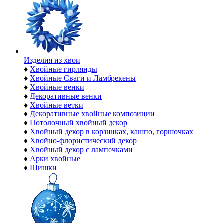
Изделия из хвои
♦
Хвойные гирлянды
♦
Хвойные Сваги и Ламбрекены
♦
Хвойные венки
♦
Декоративные венки
♦
Хвойные ветки
♦
Декоративные хвойные композиции
♦
Потолочный хвойный декор
♦
Хвойный декор в корзинках, кашпо, горшочках
♦
Хвойно-флористический декор
♦
Хвойный декор с лампочками
♦
Арки хвойные
♦
Шишки