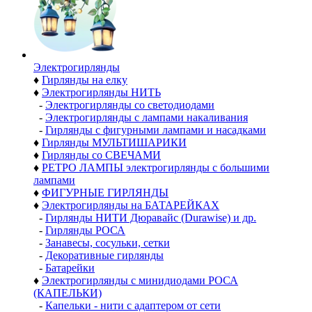
Электро­гирлянды
♦
Гирлянды на елку
♦
Электрогирлянды НИТЬ
-
Электрогирлянды со светодиодами
-
Электрогирлянды с лампами накаливания
-
Гирлянды с фигурными лампами и насадками
♦
Гирлянды МУЛЬТИШАРИКИ
♦
Гирлянды со СВЕЧАМИ
♦
РЕТРО ЛАМПЫ электрогирлянды с большими
лампами
♦
ФИГУРНЫЕ ГИРЛЯНДЫ
♦
Электрогирлянды на БАТАРЕЙКАХ
-
Гирлянды НИТИ Дюравайс (Durawise) и др.
-
Гирлянды РОСА
-
Занавесы, сосульки, сетки
-
Декоративные гирлянды
-
Батарейки
♦
Электрогирлянды с минидиодами РОСА
(КАПЕЛЬКИ)
-
Капельки - нити с адаптером от сети