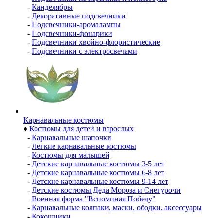
-
Канделябры
-
Декоративные подсвечники
-
Подсвечники-аромалампы
-
Подсвечники-фонарики
-
Подсвечники хвойно-флористические
-
Подсвечники с электросвечами
Карнавальные костюмы
♦
Костюмы для детей и взрослых
-
Карнавальные шапочки
-
Легкие карнавальные костюмы
-
Костюмы для малышей
-
Детские карнавальные костюмы 3-5 лет
-
Детские карнавальные костюмы 6-8 лет
-
Детские карнавальные костюмы 9-14 лет
-
Детские костюмы Деда Мороза и Снегурочи
-
Военная форма "Вспоминая Победу"
-
Карнавальные колпаки, маски, ободки, аксессуары
-
Кокошники