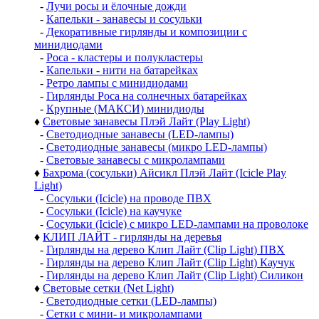
-
Лучи росы и ёлочные дожди
-
Капельки - занавесы и сосульки
-
Декоративные гирлянды и композиции с
минидиодами
-
Роса - кластеры и полукластеры
-
Капельки - нити на батарейках
-
Ретро лампы с минидиодами
-
Гирлянды Роса на солнечных батарейках
-
Крупные (МАКСИ) минидиоды
♦
Световые занавесы Плэй Лайт (Play Light)
-
Светодиодные занавесы (LED-лампы)
-
Светодиодные занавесы (микро LED-лампы)
-
Световые занавесы с микролампами
♦
Бахрома (сосульки) Айсикл Плэй Лайт (Icicle Play
Light)
-
Сосульки (Icicle) на проводе ПВХ
-
Сосульки (Icicle) на каучуке
-
Сосульки (Icicle) с микро LED-лампами на проволоке
♦
КЛИП ЛАЙТ - гирлянды на деревья
-
Гирлянды на дерево Клип Лайт (Clip Light) ПВХ
-
Гирлянды на дерево Клип Лайт (Clip Light) Каучук
-
Гирлянды на дерево Клип Лайт (Clip Light) Силикон
♦
Световые сетки (Net Light)
-
Светодиодные сетки (LED-лампы)
-
Сетки с мини- и микролампами