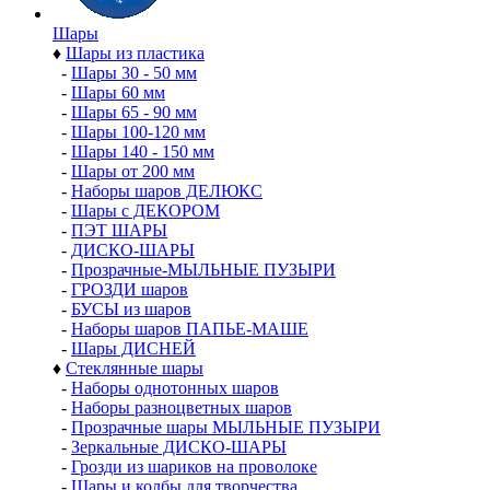
Шары
♦
Шары из пластика
-
Шары 30 - 50 мм
-
Шары 60 мм
-
Шары 65 - 90 мм
-
Шары 100-120 мм
-
Шары 140 - 150 мм
-
Шары от 200 мм
-
Наборы шаров ДЕЛЮКС
-
Шары с ДЕКОРОМ
-
ПЭТ ШАРЫ
-
ДИСКО-ШАРЫ
-
Прозрачные-МЫЛЬНЫЕ ПУЗЫРИ
-
ГРОЗДИ шаров
-
БУСЫ из шаров
-
Наборы шаров ПАПЬЕ-МАШЕ
-
Шары ДИСНЕЙ
♦
Стеклянные шары
-
Наборы однотонных шаров
-
Наборы разноцветных шаров
-
Прозрачные шары МЫЛЬНЫЕ ПУЗЫРИ
-
Зеркальные ДИСКО-ШАРЫ
-
Грозди из шариков на проволоке
-
Шары и колбы для творчества