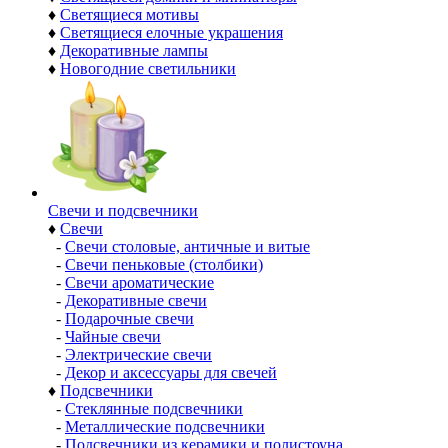
♦
Светящиеся мотивы
♦
Светящиеся елочные украшения
♦
Декоративные лампы
♦
Новогодние светильники
Свечи и подсвечники
♦
Свечи
-
Свечи столовые, античные и витые
-
Свечи пеньковые (столбики)
-
Свечи ароматические
-
Декоративные свечи
-
Подарочные свечи
-
Чайные свечи
-
Электрические свечи
-
Декор и аксессуары для свечей
♦
Подсвечники
-
Стеклянные подсвечники
-
Металлические подсвечники
-
Подсвечники из керамики и полистоуна