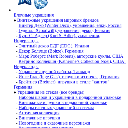
Елочные украшения
♦
Винтажные украшения мировых брендов
-
Винтер Деко (Winter Deco), украшения, ёлки, Россия
-
Гудвилл (Goodwill), украшения, декор, Бельгия
-
Курт С. Адлер (Kurt S. Adler), украшения,
Нидерланды
-
Элитный декор ЕДГ (EDG), Италия
-
Декор Больтце (Boltze), Германия
-
Марк Робертс (Mark Roberts), авторские куклы, США
-
Кэтринс Коллекшн (Katherine’s Collection-Noel), США-
Нидерланды
-
Украшения ручной работы, Таиланд
-
Инге Глас (Inge Glas), игрушки из стекла, Германия
-
Брейтнер (Breitner), игрушки в стиле "кантри",
Германия
♦
Украшения из стекла (все бренды)
-
Наборы шаров и украшений в подарочной упаковке
-
Винтажные игрушки в подарочной упаковке
-
Наборы елочных украшений из стекла
-
Античная коллекция
-
Винтажные игрушки
-
Новогодние и сказочные персонажи