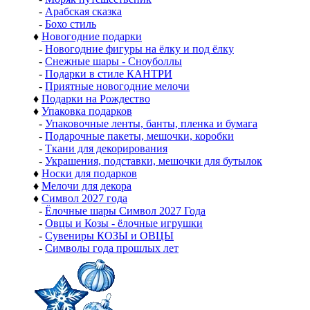
-
Арабская сказка
-
Бохо стиль
♦
Новогодние подарки
-
Новогодние фигуры на ёлку и под ёлку
-
Снежные шары - Сноуболлы
-
Подарки в стиле КАНТРИ
-
Приятные новогодние мелочи
♦
Подарки на Рождество
♦
Упаковка подарков
-
Упаковочные ленты, банты, пленка и бумага
-
Подарочные пакеты, мешочки, коробки
-
Ткани для декорирования
-
Украшения, подставки, мешочки для бутылок
♦
Носки для подарков
♦
Мелочи для декора
♦
Символ 2027 года
-
Ёлочные шары Символ 2027 Года
-
Овцы и Козы - ёлочные игрушки
-
Сувениры КОЗЫ и ОВЦЫ
-
Символы года прошлых лет