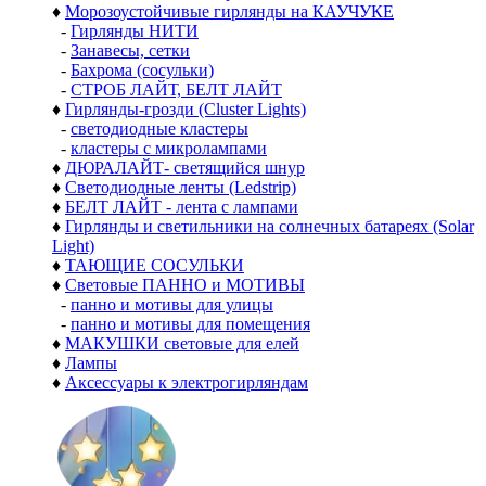
♦
Морозоустойчивые гирлянды на КАУЧУКЕ
-
Гирлянды НИТИ
-
Занавесы, сетки
-
Бахрома (сосульки)
-
СТРОБ ЛАЙТ, БЕЛТ ЛАЙТ
♦
Гирлянды-грозди (Cluster Lights)
-
светодиодные кластеры
-
кластеры с микролампами
♦
ДЮРАЛАЙТ- светящийся шнур
♦
Светодиодные ленты (Ledstrip)
♦
БЕЛТ ЛАЙТ - лента с лампами
♦
Гирлянды и светильники на солнечных батареях (Solar
Light)
♦
ТАЮЩИЕ СОСУЛЬКИ
♦
Световые ПАННО и МОТИВЫ
-
панно и мотивы для улицы
-
панно и мотивы для помещения
♦
МАКУШКИ световые для елей
♦
Лампы
♦
Аксессуары к электрогирляндам