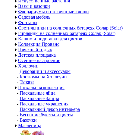
♦
Искусственные растения
♦
Вазы и вазочки
♦
Флорариумы и стеклянные клоши
♦
Садовая мебель
♦
Фонтаны
♦
Светильники на солнечных батареях Солар (Solar)
♦
Гирлянды на солнечных батареях Солар (Solar)
♦
Кашпо и подставки для цветов
♦
Коллекция Прованс
♦
Пляжный отдых
♦
Детская площадка
♦
Осеннее настроение
♦
Хэллоуин
-
Декорации и аксессуары
-
Костюмы на Хэллоуин
-
Тыквы
♦
Пасхальная коллекция
-
Пасхальные яйца
-
Пасхальные Зайцы
-
Пасхальные украшения
-
Пасхальный декор интерьера
-
Весенние букеты и цветы
-
Вазочки
♦
Масленица