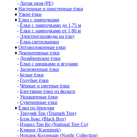
-
Литая хвоя (РЕ)
♦
Настенные и пристенные ёлки
♦
Узкие ёлки
♦
Елки с лампочками
-
Ёлки с лампочками до 1,75 м
-
Ёлки с лампочками от 1,80 м
-
Электрогирлянды на ёлку
-
Ёлки-светильники
♦
Оптоволоконные елки
♦
Декоративные елки
-
Дизайнерские ёлки
-
Ёлки с шишками и ягодами
-
Заснеженные ёлки
-
Белые ёлки
-
Голубые ёлки
-
Чёрные и цветные ёлки
-
Блестящие ёлки из фольги
-
Украшенные ёлки
-
Сувенирные елки
♦
Ёлки по брендам
-
Триумф Три (Triumph Tree)
-
Блэк Бокс (Black Box)
-
Нэшнл Три Ко (National Tree Co)
-
Кэминг (Kaemingk)
-
Нордик Коллекшн (Nordic Collection)