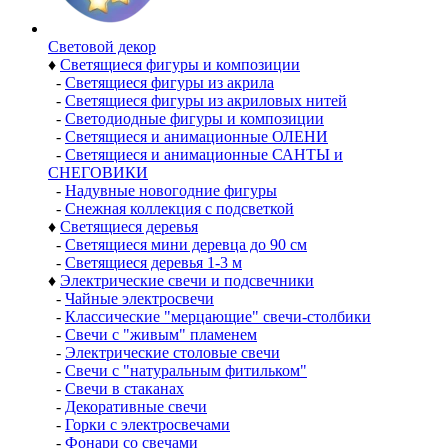
Световой декор
♦
Светящиеся фигуры и композиции
-
Светящиеся фигуры из акрила
-
Светящиеся фигуры из акриловых нитей
-
Светодиодные фигуры и композиции
-
Светящиеся и анимационные ОЛЕНИ
-
Светящиеся и анимационные САНТЫ и
СНЕГОВИКИ
-
Надувные новогодние фигуры
-
Снежная коллекция с подсветкой
♦
Светящиеся деревья
-
Светящиеся мини деревца до 90 см
-
Светящиеся деревья 1-3 м
♦
Электрические свечи и подсвечники
-
Чайные электросвечи
-
Классические "мерцающие" свечи-столбики
-
Свечи с "живым" пламенем
-
Электрические столовые свечи
-
Свечи с "натуральным фитильком"
-
Свечи в стаканах
-
Декоративные свечи
-
Горки с электросвечами
-
Фонари со свечами