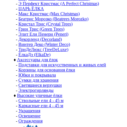
-
Э Перфект Кристмас (A Perfect Christmas)
-
ЦАРЬ ЁЛКА
-
Макс Кристмас (Max Christmas)
-
Беатрис Морозко (Beatrees Morozko)
-
Кристал Трис (Crystal Trees)
-
Грин Трис (Green Trees)
-
Элит Ели Пенери (Peneri)
-
Декорленд (Decorland)
-
Винтер Деко (Winter Deco)
-
ТриДеЛюкс (TreeDeLuxe)
-
ЁлкаДэ (ElkaDe)
♦
Аксессуары для ёлок
-
Подставки для искусственных и живых елей
-
Корзины для основания ёлки
-
Юбки и покрывала
-
Сумки для хранения
-
Светящиеся верхушки
-
Электрогирлянды
♦
Высокие уличные ёлки
-
Ствольные ели 4 - 45 м
-
Каркасные ели 4 - 45 м
-
Украшения
-
Освещение
-
Ограждения