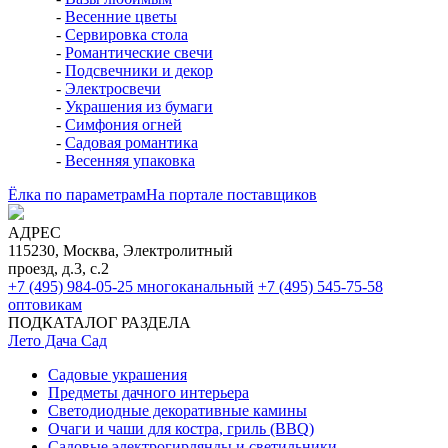
-
Весенние цветы
-
Сервировка стола
-
Романтические свечи
-
Подсвечники и декор
-
Электросвечи
-
Украшения из бумаги
-
Симфония огней
-
Садовая романтика
-
Весенняя упаковка
Ёлка по параметрам
На портале поставщиков
АДРЕС
115230, Москва, Электролитный
проезд, д.3, с.2
+7 (495) 984-05-25
многоканальный
+7 (495) 545-75-58
оптовикам
ПОДКАТАЛОГ РАЗДЕЛА
Лето Дача Сад
Садовые украшения
Предметы дачного интерьера
Светодиодные декоративные камины
Очаги и чаши для костра, гриль (BBQ)
Садовые электрогирлянды и светильники