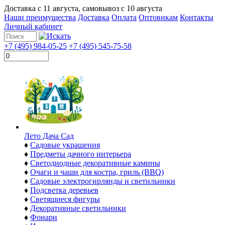
Доставка с
11 августа
, самовывоз с
10 августа
Наши преимущества
Доставка
Оплата
Оптовикам
Контакты
Личный кабинет
+7 (495) 984-05-25
+7 (495) 545-75-58
Лето Дача Сад
♦
Садовые украшения
♦
Предметы дачного интерьера
♦
Светодиодные декоративные камины
♦
Очаги и чаши для костра, гриль (BBQ)
♦
Садовые электрогирлянды и светильники
♦
Подсветка деревьев
♦
Светящиеся фигуры
♦
Декоративные светильники
♦
Фонари