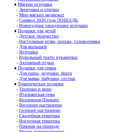
♦
Мягкие игрушки
-
Зверушки и птички
-
Мир мягких медвежат
-
Символ 2026 года ЛОШАДЬ
-
Новогодние танцующие игрушки
♦
Подарки для детей
-
Детское творчество
-
Настольные игры, паззлы, головоломки
-
Для малышей
-
Игрушки
-
Кукольный театр: рукавички
-
Активный отдых
♦
Подарки для семьи
-
Для папы, дедушки, брата
-
Для мамы, бабушки, сестры
♦
Тематические подарки
-
Тропики и море
-
Итальянская тема
-
Коллекция Прованс
-
Весеннее настроение
-
Осеннее настроение
-
Свадебная тематика
-
Восточная тематика
-
Пикник на природе
-
Моряк путешественик