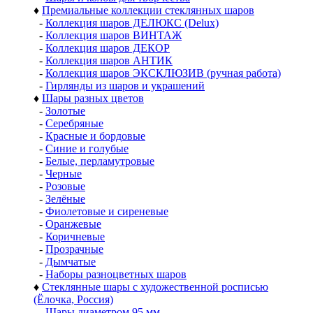
♦
Премиальные коллекции стеклянных шаров
-
Коллекция шаров ДЕЛЮКС (Delux)
-
Коллекция шаров ВИНТАЖ
-
Коллекция шаров ДЕКОР
-
Коллекция шаров АНТИК
-
Коллекция шаров ЭКСКЛЮЗИВ (ручная работа)
-
Гирлянды из шаров и украшений
♦
Шары разных цветов
-
Золотые
-
Серебряные
-
Красные и бордовые
-
Синие и голубые
-
Белые, перламутровые
-
Черные
-
Розовые
-
Зелёные
-
Фиолетовые и сиреневые
-
Оранжевые
-
Коричневые
-
Прозрачные
-
Дымчатые
-
Наборы разноцветных шаров
♦
Стеклянные шары с художественной росписью
(Ёлочка, Россия)
-
Шары диаметром 95 мм