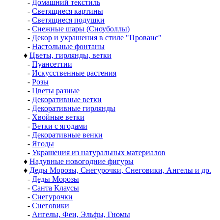
-
Домашний текстиль
-
Светящиеся картины
-
Светящиеся подушки
-
Снежные шары (Сноуболлы)
-
Декор и украшения в стиле "Прованс"
-
Настольные фонтаны
♦
Цветы, гирлянды, ветки
-
Пуансеттии
-
Искусственные растения
-
Розы
-
Цветы разные
-
Декоративные ветки
-
Декоративные гирлянды
-
Хвойные ветки
-
Ветки с ягодами
-
Декоративные венки
-
Ягоды
-
Украшения из натуральных материалов
♦
Надувные новогодние фигуры
♦
Деды Морозы, Снегурочки, Снеговики, Ангелы и др.
-
Деды Морозы
-
Санта Клаусы
-
Снегурочки
-
Снеговики
-
Ангелы, Феи, Эльфы, Гномы