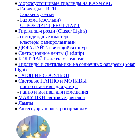
♦
Морозоустойчивые гирлянды на КАУЧУКЕ
-
Гирлянды НИТИ
-
Занавесы, сетки
-
Бахрома (сосульки)
-
СТРОБ ЛАЙТ, БЕЛТ ЛАЙТ
♦
Гирлянды-грозди (Cluster Lights)
-
светодиодные кластеры
-
кластеры с микролампами
♦
ДЮРАЛАЙТ- светящийся шнур
♦
Светодиодные ленты (Ledstrip)
♦
БЕЛТ ЛАЙТ - лента с лампами
♦
Гирлянды и светильники на солнечных батареях (Solar
Light)
♦
ТАЮЩИЕ СОСУЛЬКИ
♦
Световые ПАННО и МОТИВЫ
-
панно и мотивы для улицы
-
панно и мотивы для помещения
♦
МАКУШКИ световые для елей
♦
Лампы
♦
Аксессуары к электрогирляндам