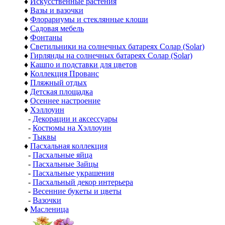
♦
Искусственные растения
♦
Вазы и вазочки
♦
Флорариумы и стеклянные клоши
♦
Садовая мебель
♦
Фонтаны
♦
Светильники на солнечных батареях Солар (Solar)
♦
Гирлянды на солнечных батареях Солар (Solar)
♦
Кашпо и подставки для цветов
♦
Коллекция Прованс
♦
Пляжный отдых
♦
Детская площадка
♦
Осеннее настроение
♦
Хэллоуин
-
Декорации и аксессуары
-
Костюмы на Хэллоуин
-
Тыквы
♦
Пасхальная коллекция
-
Пасхальные яйца
-
Пасхальные Зайцы
-
Пасхальные украшения
-
Пасхальный декор интерьера
-
Весенние букеты и цветы
-
Вазочки
♦
Масленица