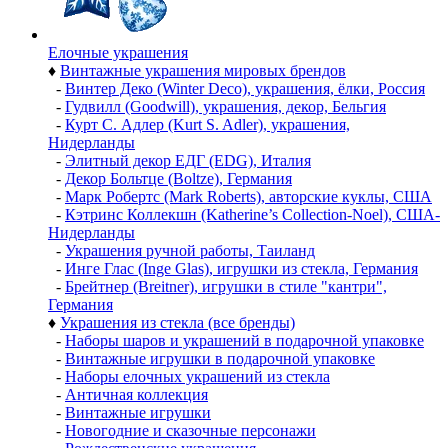
Елочные украшения
♦
Винтажные украшения мировых брендов
-
Винтер Деко (Winter Deco), украшения, ёлки, Россия
-
Гудвилл (Goodwill), украшения, декор, Бельгия
-
Курт С. Адлер (Kurt S. Adler), украшения,
Нидерланды
-
Элитный декор ЕДГ (EDG), Италия
-
Декор Больтце (Boltze), Германия
-
Марк Робертс (Mark Roberts), авторские куклы, США
-
Кэтринс Коллекшн (Katherine’s Collection-Noel), США-
Нидерланды
-
Украшения ручной работы, Таиланд
-
Инге Глас (Inge Glas), игрушки из стекла, Германия
-
Брейтнер (Breitner), игрушки в стиле "кантри",
Германия
♦
Украшения из стекла (все бренды)
-
Наборы шаров и украшений в подарочной упаковке
-
Винтажные игрушки в подарочной упаковке
-
Наборы елочных украшений из стекла
-
Античная коллекция
-
Винтажные игрушки
-
Новогодние и сказочные персонажи