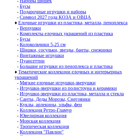
-
Наборы шишек
-
Бусы
-
Подарочные игрушки и наборы
-
Символ 2027 года КОЗА и ОВЦА
♦
Елочные игрушки из пластика, металла, пеноплекса
-
Верхушки
-
Комплекты елочных украшений из пластика
-
Бусы
-
Колокольчики 5-25 см
-
Шишки, сосульки, звезды, банты, снежинки
-
Винтажные игрушки
-
Пуансеттии
-
Большие игрушки из пеноплекса и пластика
♦
Тематические коллекции елочных и интерьерных
украшений
-
Мягкие елочные игрушки-зверушки
-
Игрушки-зверушки из полистоуна и керамики
-
Игрушки-зверушки из пластика, металла и стекла
-
Санты, Деды Морозы, Снеговики
-
Куклы, арлекины, эльфы, феи
-
Коллекция Ретро-Гламур
-
Ювелирная коллекция
-
Морская коллекция
-
Тропическая коллекция
-
Коллекция "Павлин"