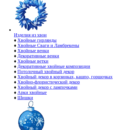
Изделия из хвои
♦
Хвойные гирлянды
♦
Хвойные Сваги и Ламбрекены
♦
Хвойные венки
♦
Декоративные венки
♦
Хвойные ветки
♦
Декоративные хвойные композиции
♦
Потолочный хвойный декор
♦
Хвойный декор в корзинках, кашпо, горшочках
♦
Хвойно-флористический декор
♦
Хвойный декор с лампочками
♦
Арки хвойные
♦
Шишки