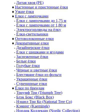
-
Литая хвоя (РЕ)
♦
Настенные и пристенные ёлки
♦
Узкие ёлки
♦
Елки с лампочками
-
Ёлки с лампочками до 1,75 м
-
Ёлки с лампочками от 1,80 м
-
Электрогирлянды на ёлку
-
Ёлки-светильники
♦
Оптоволоконные елки
♦
Декоративные елки
-
Дизайнерские ёлки
-
Ёлки с шишками и ягодами
-
Заснеженные ёлки
-
Белые ёлки
-
Голубые ёлки
-
Чёрные и цветные ёлки
-
Блестящие ёлки из фольги
-
Украшенные ёлки
-
Сувенирные елки
♦
Ёлки по брендам
-
Триумф Три (Triumph Tree)
-
Блэк Бокс (Black Box)
-
Нэшнл Три Ко (National Tree Co)
-
Кэминг (Kaemingk)
-
Нордик Коллекшн (Nordic Collection)