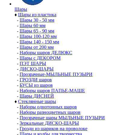
Шары
♦
Шары из пластика
-
Шары 30 - 50 мм
-
Шары 60 мм
-
Шары 65 - 90 мм
-
Шары 100-120 мм
-
Шары 140 - 150 мм
-
Шары от 200 мм
-
Наборы шаров ДЕЛЮКС
-
Шары с ДЕКОРОМ
-
ПЭТ ШАРЫ
-
ДИСКО-ШАРЫ
-
Прозрачные-МЫЛЬНЫЕ ПУЗЫРИ
-
ГРОЗДИ шаров
-
БУСЫ из шаров
-
Наборы шаров ПАПЬЕ-МАШЕ
-
Шары ДИСНЕЙ
♦
Стеклянные шары
-
Наборы однотонных шаров
-
Наборы разноцветных шаров
-
Прозрачные шары МЫЛЬНЫЕ ПУЗЫРИ
-
Зеркальные ДИСКО-ШАРЫ
-
Грозди из шариков на проволоке
-
Шары и колбы для творчества