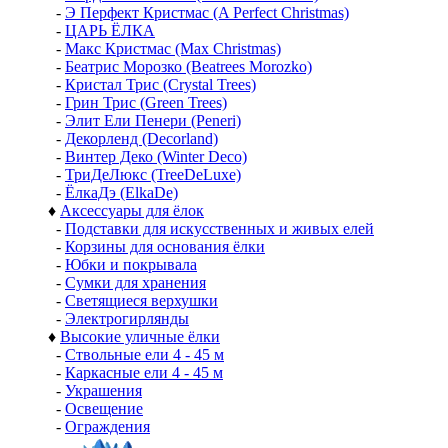
-
Э Перфект Кристмас (A Perfect Christmas)
-
ЦАРЬ ЁЛКА
-
Макс Кристмас (Max Christmas)
-
Беатрис Морозко (Beatrees Morozko)
-
Кристал Трис (Crystal Trees)
-
Грин Трис (Green Trees)
-
Элит Ели Пенери (Peneri)
-
Декорленд (Decorland)
-
Винтер Деко (Winter Deco)
-
ТриДеЛюкс (TreeDeLuxe)
-
ЁлкаДэ (ElkaDe)
♦
Аксессуары для ёлок
-
Подставки для искусственных и живых елей
-
Корзины для основания ёлки
-
Юбки и покрывала
-
Сумки для хранения
-
Светящиеся верхушки
-
Электрогирлянды
♦
Высокие уличные ёлки
-
Ствольные ели 4 - 45 м
-
Каркасные ели 4 - 45 м
-
Украшения
-
Освещение
-
Ограждения