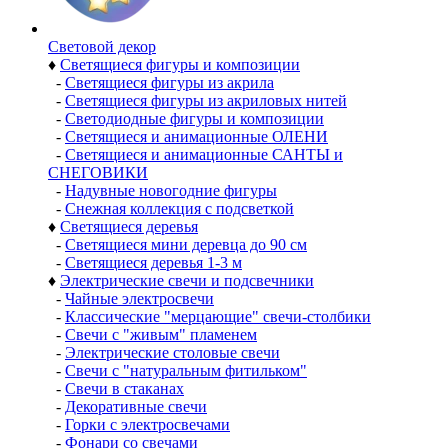
Световой декор
♦
Светящиеся фигуры и композиции
-
Светящиеся фигуры из акрила
-
Светящиеся фигуры из акриловых нитей
-
Светодиодные фигуры и композиции
-
Светящиеся и анимационные ОЛЕНИ
-
Светящиеся и анимационные САНТЫ и
СНЕГОВИКИ
-
Надувные новогодние фигуры
-
Снежная коллекция с подсветкой
♦
Светящиеся деревья
-
Светящиеся мини деревца до 90 см
-
Светящиеся деревья 1-3 м
♦
Электрические свечи и подсвечники
-
Чайные электросвечи
-
Классические "мерцающие" свечи-столбики
-
Свечи с "живым" пламенем
-
Электрические столовые свечи
-
Свечи с "натуральным фитильком"
-
Свечи в стаканах
-
Декоративные свечи
-
Горки с электросвечами
-
Фонари со свечами