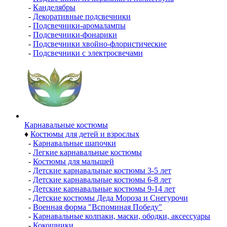
-
Канделябры
-
Декоративные подсвечники
-
Подсвечники-аромалампы
-
Подсвечники-фонарики
-
Подсвечники хвойно-флористические
-
Подсвечники с электросвечами
Карнавальные костюмы
♦
Костюмы для детей и взрослых
-
Карнавальные шапочки
-
Легкие карнавальные костюмы
-
Костюмы для малышей
-
Детские карнавальные костюмы 3-5 лет
-
Детские карнавальные костюмы 6-8 лет
-
Детские карнавальные костюмы 9-14 лет
-
Детские костюмы Деда Мороза и Снегурочи
-
Военная форма "Вспоминая Победу"
-
Карнавальные колпаки, маски, ободки, аксессуары
-
Кокошники