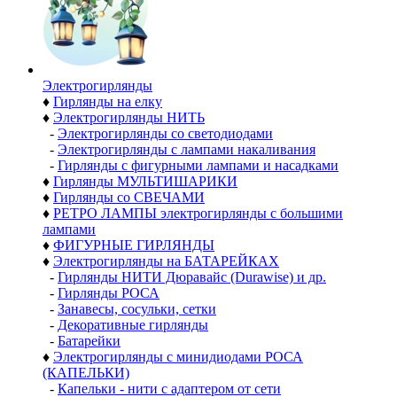
Электро­гирлянды
♦
Гирлянды на елку
♦
Электрогирлянды НИТЬ
-
Электрогирлянды со светодиодами
-
Электрогирлянды с лампами накаливания
-
Гирлянды с фигурными лампами и насадками
♦
Гирлянды МУЛЬТИШАРИКИ
♦
Гирлянды со СВЕЧАМИ
♦
РЕТРО ЛАМПЫ электрогирлянды с большими
лампами
♦
ФИГУРНЫЕ ГИРЛЯНДЫ
♦
Электрогирлянды на БАТАРЕЙКАХ
-
Гирлянды НИТИ Дюравайс (Durawise) и др.
-
Гирлянды РОСА
-
Занавесы, сосульки, сетки
-
Декоративные гирлянды
-
Батарейки
♦
Электрогирлянды с минидиодами РОСА
(КАПЕЛЬКИ)
-
Капельки - нити с адаптером от сети