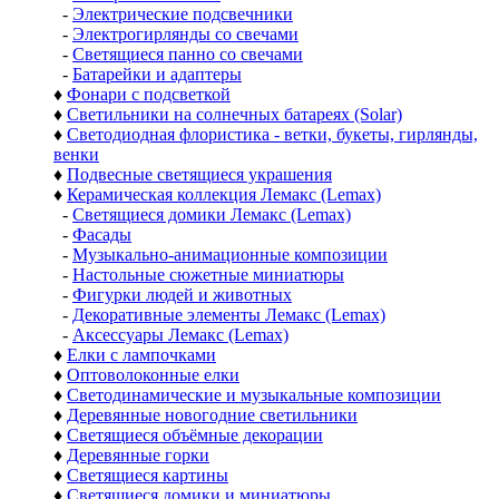
-
Электрические подсвечники
-
Электрогирлянды со свечами
-
Светящиеся панно со свечами
-
Батарейки и адаптеры
♦
Фонари с подсветкой
♦
Светильники на солнечных батареях (Solar)
♦
Светодиодная флористика - ветки, букеты, гирлянды,
венки
♦
Подвесные светящиеся украшения
♦
Керамическая коллекция Лемакс (Lemax)
-
Светящиеся домики Лемакс (Lemax)
-
Фасады
-
Музыкально-анимационные композиции
-
Настольные сюжетные миниатюры
-
Фигурки людей и животных
-
Декоративные элементы Лемакс (Lemax)
-
Аксессуары Лемакс (Lemax)
♦
Елки с лампочками
♦
Оптоволоконные елки
♦
Светодинамические и музыкальные композиции
♦
Деревянные новогодние светильники
♦
Светящиеся объёмные декорации
♦
Деревянные горки
♦
Светящиеся картины
♦
Светящиеся домики и миниатюры