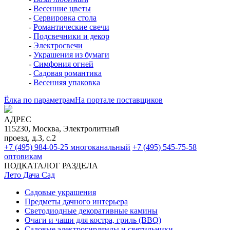
-
Весенние цветы
-
Сервировка стола
-
Романтические свечи
-
Подсвечники и декор
-
Электросвечи
-
Украшения из бумаги
-
Симфония огней
-
Садовая романтика
-
Весенняя упаковка
Ёлка по параметрам
На портале поставщиков
АДРЕС
115230, Москва, Электролитный
проезд, д.3, с.2
+7 (495) 984-05-25
многоканальный
+7 (495) 545-75-58
оптовикам
ПОДКАТАЛОГ РАЗДЕЛА
Лето Дача Сад
Садовые украшения
Предметы дачного интерьера
Светодиодные декоративные камины
Очаги и чаши для костра, гриль (BBQ)
Садовые электрогирлянды и светильники