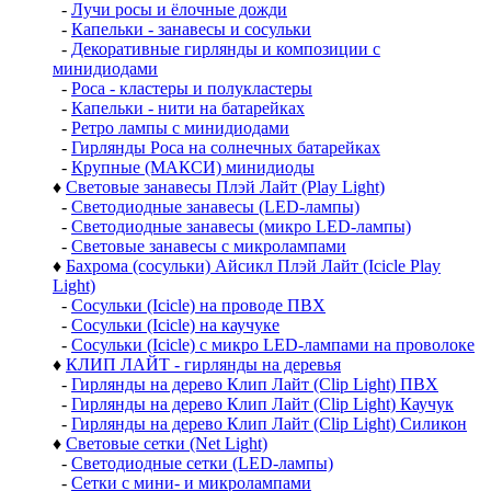
-
Лучи росы и ёлочные дожди
-
Капельки - занавесы и сосульки
-
Декоративные гирлянды и композиции с
минидиодами
-
Роса - кластеры и полукластеры
-
Капельки - нити на батарейках
-
Ретро лампы с минидиодами
-
Гирлянды Роса на солнечных батарейках
-
Крупные (МАКСИ) минидиоды
♦
Световые занавесы Плэй Лайт (Play Light)
-
Светодиодные занавесы (LED-лампы)
-
Светодиодные занавесы (микро LED-лампы)
-
Световые занавесы с микролампами
♦
Бахрома (сосульки) Айсикл Плэй Лайт (Icicle Play
Light)
-
Сосульки (Icicle) на проводе ПВХ
-
Сосульки (Icicle) на каучуке
-
Сосульки (Icicle) с микро LED-лампами на проволоке
♦
КЛИП ЛАЙТ - гирлянды на деревья
-
Гирлянды на дерево Клип Лайт (Clip Light) ПВХ
-
Гирлянды на дерево Клип Лайт (Clip Light) Каучук
-
Гирлянды на дерево Клип Лайт (Clip Light) Силикон
♦
Световые сетки (Net Light)
-
Светодиодные сетки (LED-лампы)
-
Сетки с мини- и микролампами