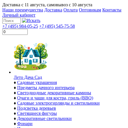
Доставка с
11 августа
, самовывоз с
10 августа
Наши преимущества
Доставка
Оплата
Оптовикам
Контакты
Личный кабинет
+7 (495) 984-05-25
+7 (495) 545-75-58
Лето Дача Сад
♦
Садовые украшения
♦
Предметы дачного интерьера
♦
Светодиодные декоративные камины
♦
Очаги и чаши для костра, гриль (BBQ)
♦
Садовые электрогирлянды и светильники
♦
Подсветка деревьев
♦
Светящиеся фигуры
♦
Декоративные светильники
♦
Фонари