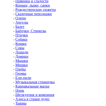
-
Пряники и сладости
-
Коньки, лыжи, санки
-
Рождественские сюжеты
-
Сказочные персонажи
-
Олени
-
Ангелы
-
Балет
-
Бабочки, Стрекозы
-
Птички
-
Собаки
-
Кошки
-
Совы
-
Лошади
-
Домики
-
Мышки
-
Мишки
-
Грибы
-
Гномы
-
Ели-пили
-
Музыкальная страничка
-
Карнавальные маски
-
Цирк
-
Щелкунчик и компания
-
Алиса в стране чудес
-
Тыквы