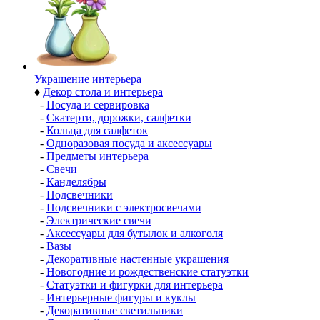
Украшение интерьера
♦
Декор стола и интерьера
-
Посуда и сервировка
-
Скатерти, дорожки, салфетки
-
Кольца для салфеток
-
Одноразовая посуда и аксессуары
-
Предметы интерьера
-
Свечи
-
Канделябры
-
Подсвечники
-
Подсвечники с электросвечами
-
Электрические свечи
-
Аксессуары для бутылок и алкоголя
-
Вазы
-
Декоративные настенные украшения
-
Новогодние и рождественские статуэтки
-
Статуэтки и фигурки для интерьера
-
Интерьерные фигуры и куклы
-
Декоративные светильники