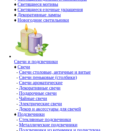
♦
Светящиеся мотивы
♦
Светящиеся елочные украшения
♦
Декоративные лампы
♦
Новогодние светильники
Свечи и подсвечники
♦
Свечи
-
Свечи столовые, античные и витые
-
Свечи пеньковые (столбики)
-
Свечи ароматические
-
Декоративные свечи
-
Подарочные свечи
-
Чайные свечи
-
Электрические свечи
-
Декор и аксессуары для свечей
♦
Подсвечники
-
Стеклянные подсвечники
-
Металлические подсвечники
-
Подсвечники из керамики и полистоуна