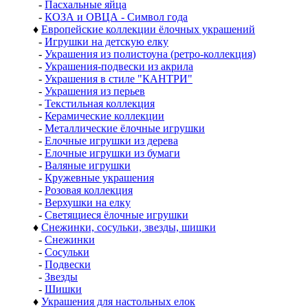
-
Пасхальные яйца
-
КОЗА и ОВЦА - Символ года
♦
Европейские коллекции ёлочных украшений
-
Игрушки на детскую елку
-
Украшения из полистоуна (ретро-коллекция)
-
Украшения-подвески из акрила
-
Украшения в стиле "КАНТРИ"
-
Украшения из перьев
-
Текстильная коллекция
-
Керамические коллекции
-
Металлические ёлочные игрушки
-
Елочные игрушки из дерева
-
Елочные игрушки из бумаги
-
Валяные игрушки
-
Кружевные украшения
-
Розовая коллекция
-
Верхушки на елку
-
Светящиеся ёлочные игрушки
♦
Снежинки, сосульки, звезды, шишки
-
Снежинки
-
Сосульки
-
Подвески
-
Звезды
-
Шишки
♦
Украшения для настольных елок