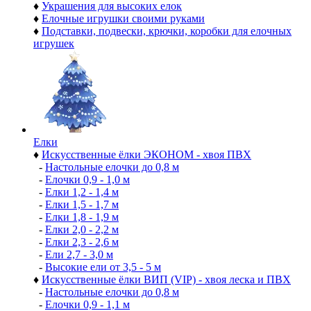
♦
Украшения для высоких елок
♦
Елочные игрушки своими руками
♦
Подставки, подвески, крючки, коробки для елочных
игрушек
Елки
♦
Искусственные ёлки ЭКОНОМ - хвоя ПВХ
-
Настольные елочки до 0,8 м
-
Елочки 0,9 - 1,0 м
-
Елки 1,2 - 1,4 м
-
Елки 1,5 - 1,7 м
-
Елки 1,8 - 1,9 м
-
Елки 2,0 - 2,2 м
-
Елки 2,3 - 2,6 м
-
Ели 2,7 - 3,0 м
-
Высокие ели от 3,5 - 5 м
♦
Искусственные ёлки ВИП (VIP) - хвоя леска и ПВХ
-
Настольные елочки до 0,8 м
-
Елочки 0,9 - 1,1 м