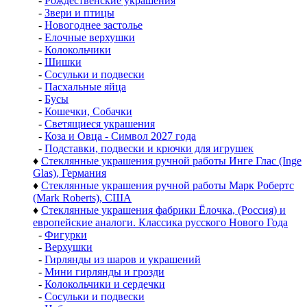
-
Рождественские украшения
-
Звери и птицы
-
Новогоднее застолье
-
Елочные верхушки
-
Колокольчики
-
Шишки
-
Сосульки и подвески
-
Пасхальные яйца
-
Бусы
-
Кошечки, Собачки
-
Светящиеся украшения
-
Коза и Овца - Символ 2027 года
-
Подставки, подвески и крючки для игрушек
♦
Стеклянные украшения ручной работы Инге Глас (Inge
Glas), Германия
♦
Стеклянные украшения ручной работы Марк Робертс
(Mark Roberts), США
♦
Стеклянные украшения фабрики Ёлочка, (Россия) и
европейские аналоги. Классика русского Нового Года
-
Фигурки
-
Верхушки
-
Гирлянды из шаров и украшений
-
Мини гирлянды и грозди
-
Колокольчики и сердечки
-
Сосульки и подвески