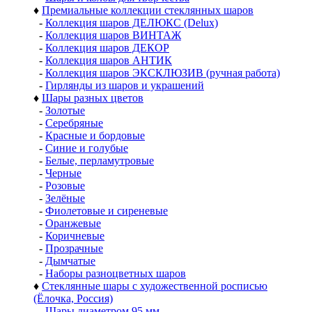
♦
Премиальные коллекции стеклянных шаров
-
Коллекция шаров ДЕЛЮКС (Delux)
-
Коллекция шаров ВИНТАЖ
-
Коллекция шаров ДЕКОР
-
Коллекция шаров АНТИК
-
Коллекция шаров ЭКСКЛЮЗИВ (ручная работа)
-
Гирлянды из шаров и украшений
♦
Шары разных цветов
-
Золотые
-
Серебряные
-
Красные и бордовые
-
Синие и голубые
-
Белые, перламутровые
-
Черные
-
Розовые
-
Зелёные
-
Фиолетовые и сиреневые
-
Оранжевые
-
Коричневые
-
Прозрачные
-
Дымчатые
-
Наборы разноцветных шаров
♦
Стеклянные шары с художественной росписью
(Ёлочка, Россия)
-
Шары диаметром 95 мм