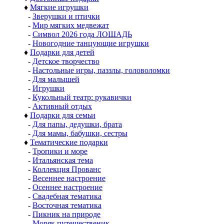
♦
Мягкие игрушки
-
Зверушки и птички
-
Мир мягких медвежат
-
Символ 2026 года ЛОШАДЬ
-
Новогодние танцующие игрушки
♦
Подарки для детей
-
Детское творчество
-
Настольные игры, паззлы, головоломки
-
Для малышей
-
Игрушки
-
Кукольный театр: рукавички
-
Активный отдых
♦
Подарки для семьи
-
Для папы, дедушки, брата
-
Для мамы, бабушки, сестры
♦
Тематические подарки
-
Тропики и море
-
Итальянская тема
-
Коллекция Прованс
-
Весеннее настроение
-
Осеннее настроение
-
Свадебная тематика
-
Восточная тематика
-
Пикник на природе
-
Моряк путешественик