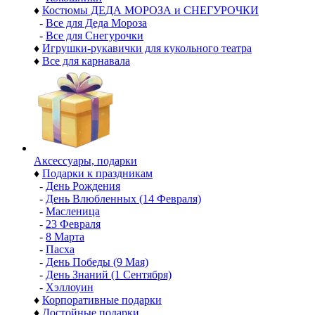
♦
Костюмы ДЕДА МОРОЗА и СНЕГУРОЧКИ
-
Все для Деда Мороза
-
Все для Снегурочки
♦
Игрушки-рукавички для кукольного театра
♦
Все для карнавала
Аксессуары, подарки
♦
Подарки к праздникам
-
День Рождения
-
День Влюбленных (14 Февраля)
-
Масленица
-
23 Февраля
-
8 Марта
-
Пасха
-
День Победы (9 Мая)
-
День Знаний (1 Сентября)
-
Хэллоуин
♦
Корпоративные подарки
♦
Достойные подарки