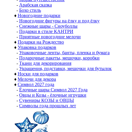
-
Арабская сказка
-
Бохо стиль
♦
Новогодние подарки
-
Новогодние фигуры на ёлку и под ёлку
-
Снежные шары - Сноуболлы
-
Подарки в стиле КАНТРИ
-
Приятные новогодние мелочи
♦
Подарки на Рождество
♦
Упаковка подарков
-
Упаковочные ленты, банты, пленка и бумага
-
Подарочные пакеты, мешочки, коробки
-
Ткани для декорирования
-
Украшения, подставки, мешочки для бутылок
♦
Носки для подарков
♦
Мелочи для декора
♦
Символ 2027 года
-
Ёлочные шары Символ 2027 Года
-
Овцы и Козы - ёлочные игрушки
-
Сувениры КОЗЫ и ОВЦЫ
-
Символы года прошлых лет