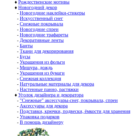
♦
Рождественские мотивы
♦
Новогодний декор
-
Новогодние наклейки-стикеры
-
Искусственный снег
-
Снежные покрывала
-
Новогодние спреи
-
Новогодние трафареты
-
Декоративные ленты
-
Банты
-
Ткани для декорирования
-
Бусы
-
Украшения из фольги
-
Мишура, дождь
-
Украшения из бумаги
-
Снежная коллекция
-
Натуральные материалы для декора
-
Настенные панно, растяжки
♦
Уголок дизайнера и декоратора
-
"Снежные" аксессуары-снег, покрывала, спреи
-
Аксессуары для декора
-
Подставки, крючки, подвески, ёмкости для хранения
-
Упаковка подарков
-
В помощь дизайнеру