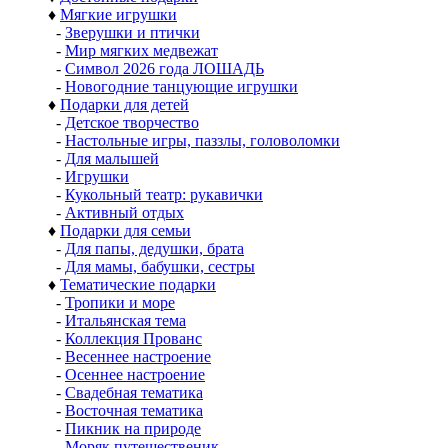
♦
Мягкие игрушки
-
Зверушки и птички
-
Мир мягких медвежат
-
Символ 2026 года ЛОШАДЬ
-
Новогодние танцующие игрушки
♦
Подарки для детей
-
Детское творчество
-
Настольные игры, паззлы, головоломки
-
Для малышей
-
Игрушки
-
Кукольный театр: рукавички
-
Активный отдых
♦
Подарки для семьи
-
Для папы, дедушки, брата
-
Для мамы, бабушки, сестры
♦
Тематические подарки
-
Тропики и море
-
Итальянская тема
-
Коллекция Прованс
-
Весеннее настроение
-
Осеннее настроение
-
Свадебная тематика
-
Восточная тематика
-
Пикник на природе
-
Моряк путешественик