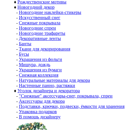
♦
Рождественские мотивы
♦
Новогодний декор
-
Новогодние наклейки-стикеры
-
Искусственный снег
-
Снежные покрывала
-
Новогодние спреи
-
Новогодние трафареты
-
Декоративные ленты
-
Банты
-
Ткани для декорирования
-
Бусы
-
Украшения из фольги
-
Мишура, дождь
-
Украшения из бумаги
-
Снежная коллекция
-
Натуральные материалы для декора
-
Настенные панно, растяжки
♦
Уголок дизайнера и декоратора
-
"Снежные" аксессуары-снег, покрывала, спреи
-
Аксессуары для декора
-
Подставки, крючки, подвески, ёмкости для хранения
-
Упаковка подарков
-
В помощь дизайнеру