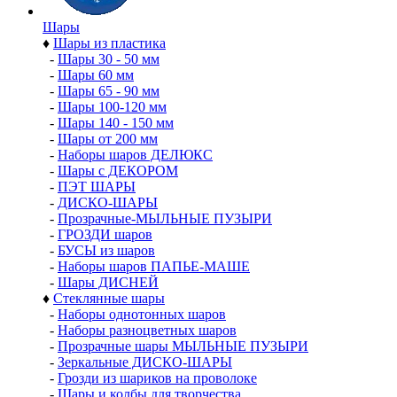
Шары
♦
Шары из пластика
-
Шары 30 - 50 мм
-
Шары 60 мм
-
Шары 65 - 90 мм
-
Шары 100-120 мм
-
Шары 140 - 150 мм
-
Шары от 200 мм
-
Наборы шаров ДЕЛЮКС
-
Шары с ДЕКОРОМ
-
ПЭТ ШАРЫ
-
ДИСКО-ШАРЫ
-
Прозрачные-МЫЛЬНЫЕ ПУЗЫРИ
-
ГРОЗДИ шаров
-
БУСЫ из шаров
-
Наборы шаров ПАПЬЕ-МАШЕ
-
Шары ДИСНЕЙ
♦
Стеклянные шары
-
Наборы однотонных шаров
-
Наборы разноцветных шаров
-
Прозрачные шары МЫЛЬНЫЕ ПУЗЫРИ
-
Зеркальные ДИСКО-ШАРЫ
-
Грозди из шариков на проволоке
-
Шары и колбы для творчества