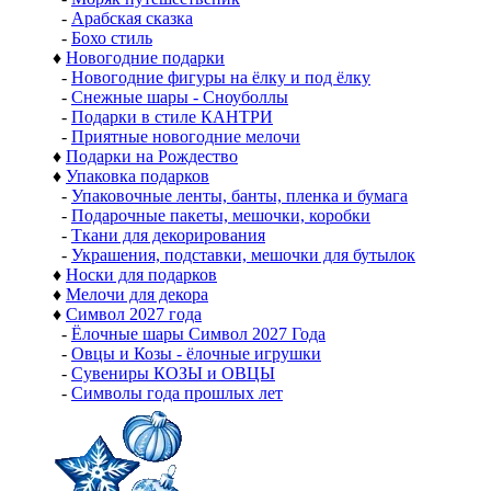
-
Арабская сказка
-
Бохо стиль
♦
Новогодние подарки
-
Новогодние фигуры на ёлку и под ёлку
-
Снежные шары - Сноуболлы
-
Подарки в стиле КАНТРИ
-
Приятные новогодние мелочи
♦
Подарки на Рождество
♦
Упаковка подарков
-
Упаковочные ленты, банты, пленка и бумага
-
Подарочные пакеты, мешочки, коробки
-
Ткани для декорирования
-
Украшения, подставки, мешочки для бутылок
♦
Носки для подарков
♦
Мелочи для декора
♦
Символ 2027 года
-
Ёлочные шары Символ 2027 Года
-
Овцы и Козы - ёлочные игрушки
-
Сувениры КОЗЫ и ОВЦЫ
-
Символы года прошлых лет