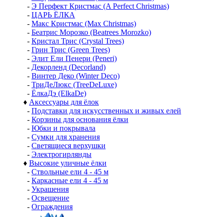
-
Э Перфект Кристмас (A Perfect Christmas)
-
ЦАРЬ ЁЛКА
-
Макс Кристмас (Max Christmas)
-
Беатрис Морозко (Beatrees Morozko)
-
Кристал Трис (Crystal Trees)
-
Грин Трис (Green Trees)
-
Элит Ели Пенери (Peneri)
-
Декорленд (Decorland)
-
Винтер Деко (Winter Deco)
-
ТриДеЛюкс (TreeDeLuxe)
-
ЁлкаДэ (ElkaDe)
♦
Аксессуары для ёлок
-
Подставки для искусственных и живых елей
-
Корзины для основания ёлки
-
Юбки и покрывала
-
Сумки для хранения
-
Светящиеся верхушки
-
Электрогирлянды
♦
Высокие уличные ёлки
-
Ствольные ели 4 - 45 м
-
Каркасные ели 4 - 45 м
-
Украшения
-
Освещение
-
Ограждения