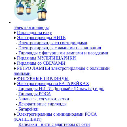
Электро­гирлянды
♦
Гирлянды на елку
♦
Электрогирлянды НИТЬ
-
Электрогирлянды со светодиодами
-
Электрогирлянды с лампами накаливания
-
Гирлянды с фигурными лампами и насадками
♦
Гирлянды МУЛЬТИШАРИКИ
♦
Гирлянды со СВЕЧАМИ
♦
РЕТРО ЛАМПЫ электрогирлянды с большими
лампами
♦
ФИГУРНЫЕ ГИРЛЯНДЫ
♦
Электрогирлянды на БАТАРЕЙКАХ
-
Гирлянды НИТИ Дюравайс (Durawise) и др.
-
Гирлянды РОСА
-
Занавесы, сосульки, сетки
-
Декоративные гирлянды
-
Батарейки
♦
Электрогирлянды с минидиодами РОСА
(КАПЕЛЬКИ)
-
Капельки - нити с адаптером от сети