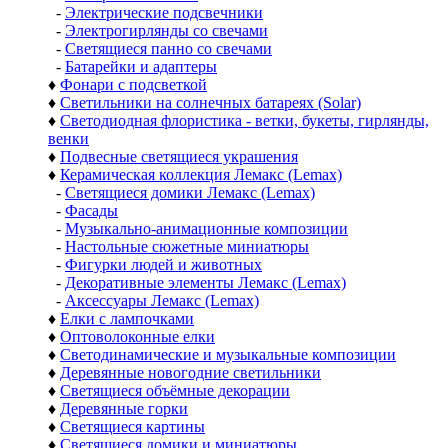
-
Электрические подсвечники
-
Электрогирлянды со свечами
-
Светящиеся панно со свечами
-
Батарейки и адаптеры
♦
Фонари с подсветкой
♦
Светильники на солнечных батареях (Solar)
♦
Светодиодная флористика - ветки, букеты, гирлянды,
венки
♦
Подвесные светящиеся украшения
♦
Керамическая коллекция Лемакс (Lemax)
-
Светящиеся домики Лемакс (Lemax)
-
Фасады
-
Музыкально-анимационные композиции
-
Настольные сюжетные миниатюры
-
Фигурки людей и животных
-
Декоративные элементы Лемакс (Lemax)
-
Аксессуары Лемакс (Lemax)
♦
Елки с лампочками
♦
Оптоволоконные елки
♦
Светодинамические и музыкальные композиции
♦
Деревянные новогодние светильники
♦
Светящиеся объёмные декорации
♦
Деревянные горки
♦
Светящиеся картины
♦
Светящиеся домики и миниатюры