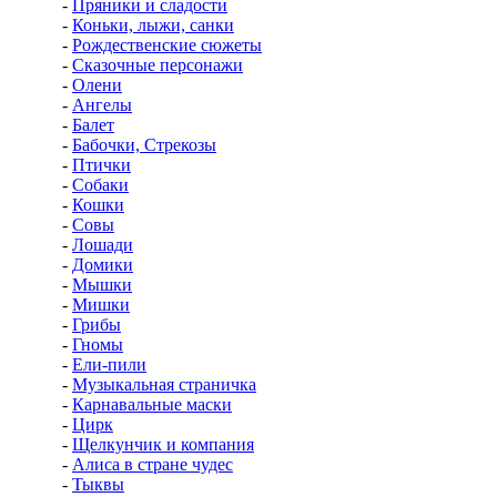
-
Пряники и сладости
-
Коньки, лыжи, санки
-
Рождественские сюжеты
-
Сказочные персонажи
-
Олени
-
Ангелы
-
Балет
-
Бабочки, Стрекозы
-
Птички
-
Собаки
-
Кошки
-
Совы
-
Лошади
-
Домики
-
Мышки
-
Мишки
-
Грибы
-
Гномы
-
Ели-пили
-
Музыкальная страничка
-
Карнавальные маски
-
Цирк
-
Щелкунчик и компания
-
Алиса в стране чудес
-
Тыквы