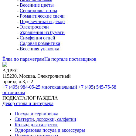
-
Весенние цветы
-
Сервировка стола
-
Романтические свечи
-
Подсвечники и декор
-
Электросвечи
-
Украшения из бумаги
-
Симфония огней
-
Садовая романтика
-
Весенняя упаковка
Ёлка по параметрам
На портале поставщиков
АДРЕС
115230, Москва, Электролитный
проезд, д.3, с.2
+7 (495) 984-05-25
многоканальный
+7 (495) 545-75-58
оптовикам
ПОДКАТАЛОГ РАЗДЕЛА
Декор стола и интерьера
Посуда и сервировка
Скатерти, дорожки, салфетки
Кольца для салфеток
Одноразовая посуда и аксессуары
Предметы интерьера