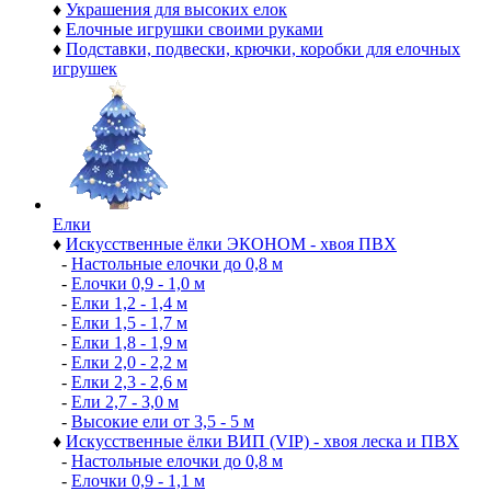
♦
Украшения для высоких елок
♦
Елочные игрушки своими руками
♦
Подставки, подвески, крючки, коробки для елочных
игрушек
Елки
♦
Искусственные ёлки ЭКОНОМ - хвоя ПВХ
-
Настольные елочки до 0,8 м
-
Елочки 0,9 - 1,0 м
-
Елки 1,2 - 1,4 м
-
Елки 1,5 - 1,7 м
-
Елки 1,8 - 1,9 м
-
Елки 2,0 - 2,2 м
-
Елки 2,3 - 2,6 м
-
Ели 2,7 - 3,0 м
-
Высокие ели от 3,5 - 5 м
♦
Искусственные ёлки ВИП (VIP) - хвоя леска и ПВХ
-
Настольные елочки до 0,8 м
-
Елочки 0,9 - 1,1 м