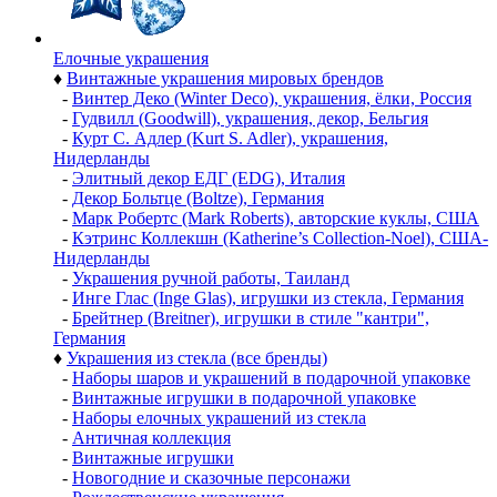
Елочные украшения
♦
Винтажные украшения мировых брендов
-
Винтер Деко (Winter Deco), украшения, ёлки, Россия
-
Гудвилл (Goodwill), украшения, декор, Бельгия
-
Курт С. Адлер (Kurt S. Adler), украшения,
Нидерланды
-
Элитный декор ЕДГ (EDG), Италия
-
Декор Больтце (Boltze), Германия
-
Марк Робертс (Mark Roberts), авторские куклы, США
-
Кэтринс Коллекшн (Katherine’s Collection-Noel), США-
Нидерланды
-
Украшения ручной работы, Таиланд
-
Инге Глас (Inge Glas), игрушки из стекла, Германия
-
Брейтнер (Breitner), игрушки в стиле "кантри",
Германия
♦
Украшения из стекла (все бренды)
-
Наборы шаров и украшений в подарочной упаковке
-
Винтажные игрушки в подарочной упаковке
-
Наборы елочных украшений из стекла
-
Античная коллекция
-
Винтажные игрушки
-
Новогодние и сказочные персонажи