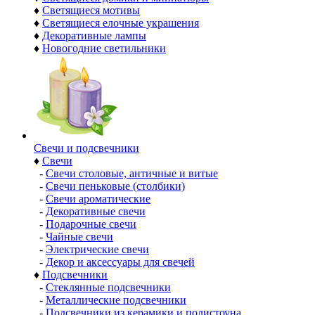
♦
Светящиеся мотивы
♦
Светящиеся елочные украшения
♦
Декоративные лампы
♦
Новогодние светильники
Свечи и подсвечники
♦
Свечи
-
Свечи столовые, античные и витые
-
Свечи пеньковые (столбики)
-
Свечи ароматические
-
Декоративные свечи
-
Подарочные свечи
-
Чайные свечи
-
Электрические свечи
-
Декор и аксессуары для свечей
♦
Подсвечники
-
Стеклянные подсвечники
-
Металлические подсвечники
-
Подсвечники из керамики и полистоуна