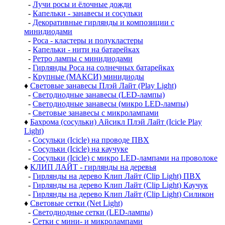
-
Лучи росы и ёлочные дожди
-
Капельки - занавесы и сосульки
-
Декоративные гирлянды и композиции с
минидиодами
-
Роса - кластеры и полукластеры
-
Капельки - нити на батарейках
-
Ретро лампы с минидиодами
-
Гирлянды Роса на солнечных батарейках
-
Крупные (МАКСИ) минидиоды
♦
Световые занавесы Плэй Лайт (Play Light)
-
Светодиодные занавесы (LED-лампы)
-
Светодиодные занавесы (микро LED-лампы)
-
Световые занавесы с микролампами
♦
Бахрома (сосульки) Айсикл Плэй Лайт (Icicle Play
Light)
-
Сосульки (Icicle) на проводе ПВХ
-
Сосульки (Icicle) на каучуке
-
Сосульки (Icicle) с микро LED-лампами на проволоке
♦
КЛИП ЛАЙТ - гирлянды на деревья
-
Гирлянды на дерево Клип Лайт (Clip Light) ПВХ
-
Гирлянды на дерево Клип Лайт (Clip Light) Каучук
-
Гирлянды на дерево Клип Лайт (Clip Light) Силикон
♦
Световые сетки (Net Light)
-
Светодиодные сетки (LED-лампы)
-
Сетки с мини- и микролампами