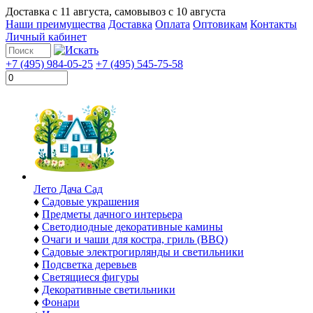
Доставка с
11 августа
, самовывоз с
10 августа
Наши преимущества
Доставка
Оплата
Оптовикам
Контакты
Личный кабинет
+7 (495) 984-05-25
+7 (495) 545-75-58
Лето Дача Сад
♦
Садовые украшения
♦
Предметы дачного интерьера
♦
Светодиодные декоративные камины
♦
Очаги и чаши для костра, гриль (BBQ)
♦
Садовые электрогирлянды и светильники
♦
Подсветка деревьев
♦
Светящиеся фигуры
♦
Декоративные светильники
♦
Фонари