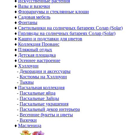
♦
Искусственные растения
♦
Вазы и вазочки
♦
Флорариумы и стеклянные клоши
♦
Садовая мебель
♦
Фонтаны
♦
Светильники на солнечных батареях Солар (Solar)
♦
Гирлянды на солнечных батареях Солар (Solar)
♦
Кашпо и подставки для цветов
♦
Коллекция Прованс
♦
Пляжный отдых
♦
Детская площадка
♦
Осеннее настроение
♦
Хэллоуин
-
Декорации и аксессуары
-
Костюмы на Хэллоуин
-
Тыквы
♦
Пасхальная коллекция
-
Пасхальные яйца
-
Пасхальные Зайцы
-
Пасхальные украшения
-
Пасхальный декор интерьера
-
Весенние букеты и цветы
-
Вазочки
♦
Масленица