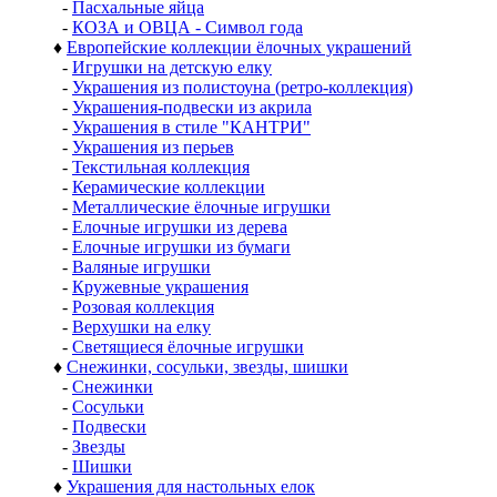
-
Пасхальные яйца
-
КОЗА и ОВЦА - Символ года
♦
Европейские коллекции ёлочных украшений
-
Игрушки на детскую елку
-
Украшения из полистоуна (ретро-коллекция)
-
Украшения-подвески из акрила
-
Украшения в стиле "КАНТРИ"
-
Украшения из перьев
-
Текстильная коллекция
-
Керамические коллекции
-
Металлические ёлочные игрушки
-
Елочные игрушки из дерева
-
Елочные игрушки из бумаги
-
Валяные игрушки
-
Кружевные украшения
-
Розовая коллекция
-
Верхушки на елку
-
Светящиеся ёлочные игрушки
♦
Снежинки, сосульки, звезды, шишки
-
Снежинки
-
Сосульки
-
Подвески
-
Звезды
-
Шишки
♦
Украшения для настольных елок