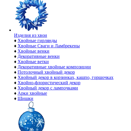
Изделия из хвои
♦
Хвойные гирлянды
♦
Хвойные Сваги и Ламбрекены
♦
Хвойные венки
♦
Декоративные венки
♦
Хвойные ветки
♦
Декоративные хвойные композиции
♦
Потолочный хвойный декор
♦
Хвойный декор в корзинках, кашпо, горшочках
♦
Хвойно-флористический декор
♦
Хвойный декор с лампочками
♦
Арки хвойные
♦
Шишки