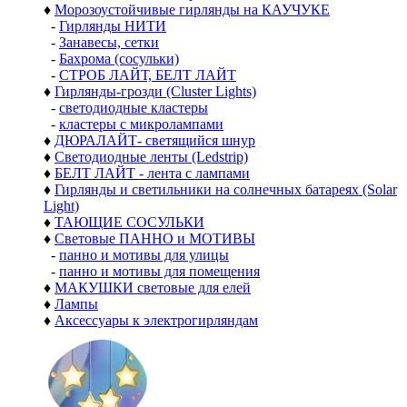
♦
Морозоустойчивые гирлянды на КАУЧУКЕ
-
Гирлянды НИТИ
-
Занавесы, сетки
-
Бахрома (сосульки)
-
СТРОБ ЛАЙТ, БЕЛТ ЛАЙТ
♦
Гирлянды-грозди (Cluster Lights)
-
светодиодные кластеры
-
кластеры с микролампами
♦
ДЮРАЛАЙТ- светящийся шнур
♦
Светодиодные ленты (Ledstrip)
♦
БЕЛТ ЛАЙТ - лента с лампами
♦
Гирлянды и светильники на солнечных батареях (Solar
Light)
♦
ТАЮЩИЕ СОСУЛЬКИ
♦
Световые ПАННО и МОТИВЫ
-
панно и мотивы для улицы
-
панно и мотивы для помещения
♦
МАКУШКИ световые для елей
♦
Лампы
♦
Аксессуары к электрогирляндам