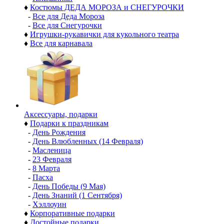
♦
Костюмы ДЕДА МОРОЗА и СНЕГУРОЧКИ
-
Все для Деда Мороза
-
Все для Снегурочки
♦
Игрушки-рукавички для кукольного театра
♦
Все для карнавала
Аксессуары, подарки
♦
Подарки к праздникам
-
День Рождения
-
День Влюбленных (14 Февраля)
-
Масленица
-
23 Февраля
-
8 Марта
-
Пасха
-
День Победы (9 Мая)
-
День Знаний (1 Сентября)
-
Хэллоуин
♦
Корпоративные подарки
♦
Достойные подарки