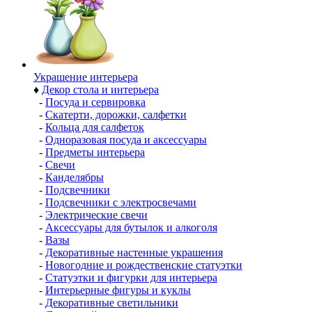
Украшение интерьера
♦
Декор стола и интерьера
-
Посуда и сервировка
-
Скатерти, дорожки, салфетки
-
Кольца для салфеток
-
Одноразовая посуда и аксессуары
-
Предметы интерьера
-
Свечи
-
Канделябры
-
Подсвечники
-
Подсвечники с электросвечами
-
Электрические свечи
-
Аксессуары для бутылок и алкоголя
-
Вазы
-
Декоративные настенные украшения
-
Новогодние и рождественские статуэтки
-
Статуэтки и фигурки для интерьера
-
Интерьерные фигуры и куклы
-
Декоративные светильники