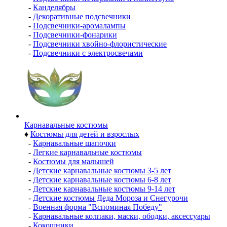
-
Канделябры
-
Декоративные подсвечники
-
Подсвечники-аромалампы
-
Подсвечники-фонарики
-
Подсвечники хвойно-флористические
-
Подсвечники с электросвечами
Карнавальные костюмы
♦
Костюмы для детей и взрослых
-
Карнавальные шапочки
-
Легкие карнавальные костюмы
-
Костюмы для малышей
-
Детские карнавальные костюмы 3-5 лет
-
Детские карнавальные костюмы 6-8 лет
-
Детские карнавальные костюмы 9-14 лет
-
Детские костюмы Деда Мороза и Снегурочи
-
Военная форма "Вспоминая Победу"
-
Карнавальные колпаки, маски, ободки, аксессуары
-
Кокошники