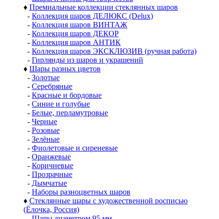
♦
Премиальные коллекции стеклянных шаров
-
Коллекция шаров ДЕЛЮКС (Delux)
-
Коллекция шаров ВИНТАЖ
-
Коллекция шаров ДЕКОР
-
Коллекция шаров АНТИК
-
Коллекция шаров ЭКСКЛЮЗИВ (ручная работа)
-
Гирлянды из шаров и украшений
♦
Шары разных цветов
-
Золотые
-
Серебряные
-
Красные и бордовые
-
Синие и голубые
-
Белые, перламутровые
-
Черные
-
Розовые
-
Зелёные
-
Фиолетовые и сиреневые
-
Оранжевые
-
Коричневые
-
Прозрачные
-
Дымчатые
-
Наборы разноцветных шаров
♦
Стеклянные шары с художественной росписью
(Ёлочка, Россия)
-
Шары диаметром 95 мм