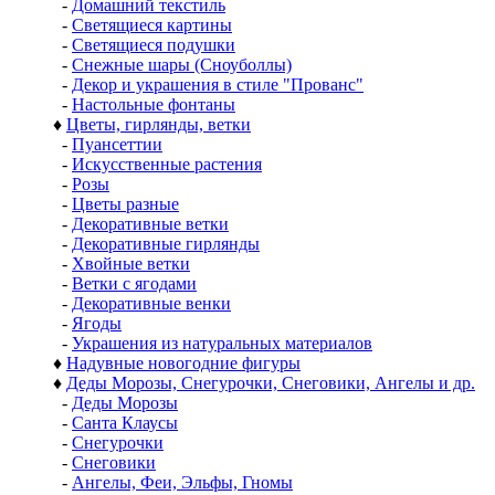
-
Домашний текстиль
-
Светящиеся картины
-
Светящиеся подушки
-
Снежные шары (Сноуболлы)
-
Декор и украшения в стиле "Прованс"
-
Настольные фонтаны
♦
Цветы, гирлянды, ветки
-
Пуансеттии
-
Искусственные растения
-
Розы
-
Цветы разные
-
Декоративные ветки
-
Декоративные гирлянды
-
Хвойные ветки
-
Ветки с ягодами
-
Декоративные венки
-
Ягоды
-
Украшения из натуральных материалов
♦
Надувные новогодние фигуры
♦
Деды Морозы, Снегурочки, Снеговики, Ангелы и др.
-
Деды Морозы
-
Санта Клаусы
-
Снегурочки
-
Снеговики
-
Ангелы, Феи, Эльфы, Гномы