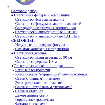
Световой декор
♦
Светящиеся фигуры и композиции
-
Светящиеся фигуры из акрила
-
Светящиеся фигуры из акриловых нитей
-
Светодиодные фигуры и композиции
-
Светящиеся и анимационные ОЛЕНИ
-
Светящиеся и анимационные САНТЫ и
СНЕГОВИКИ
-
Надувные новогодние фигуры
-
Снежная коллекция с подсветкой
♦
Светящиеся деревья
-
Светящиеся мини деревца до 90 см
-
Светящиеся деревья 1-3 м
♦
Электрические свечи и подсвечники
-
Чайные электросвечи
-
Классические "мерцающие" свечи-столбики
-
Свечи с "живым" пламенем
-
Электрические столовые свечи
-
Свечи с "натуральным фитильком"
-
Свечи в стаканах
-
Декоративные свечи
-
Горки с электросвечами
-
Фонари со свечами