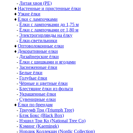
-
Литая хвоя (РЕ)
♦
Настенные и пристенные ёлки
♦
Узкие ёлки
♦
Елки с лампочками
-
Ёлки с лампочками до 1,75 м
-
Ёлки с лампочками от 1,80 м
-
Электрогирлянды на ёлку
-
Ёлки-светильники
♦
Оптоволоконные елки
♦
Декоративные елки
-
Дизайнерские ёлки
-
Ёлки с шишками и ягодами
-
Заснеженные ёлки
-
Белые ёлки
-
Голубые ёлки
-
Чёрные и цветные ёлки
-
Блестящие ёлки из фольги
-
Украшенные ёлки
-
Сувенирные елки
♦
Ёлки по брендам
-
Триумф Три (Triumph Tree)
-
Блэк Бокс (Black Box)
-
Нэшнл Три Ко (National Tree Co)
-
Кэминг (Kaemingk)
-
Нордик Коллекшн (Nordic Collection)