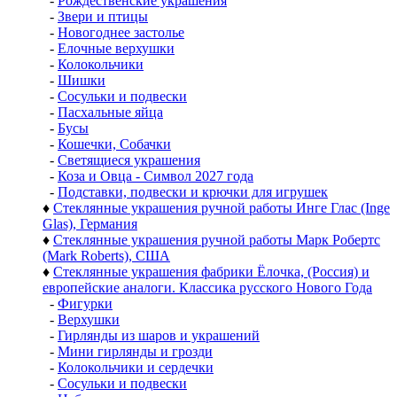
-
Рождественские украшения
-
Звери и птицы
-
Новогоднее застолье
-
Елочные верхушки
-
Колокольчики
-
Шишки
-
Сосульки и подвески
-
Пасхальные яйца
-
Бусы
-
Кошечки, Собачки
-
Светящиеся украшения
-
Коза и Овца - Символ 2027 года
-
Подставки, подвески и крючки для игрушек
♦
Стеклянные украшения ручной работы Инге Глас (Inge
Glas), Германия
♦
Стеклянные украшения ручной работы Марк Робертс
(Mark Roberts), США
♦
Стеклянные украшения фабрики Ёлочка, (Россия) и
европейские аналоги. Классика русского Нового Года
-
Фигурки
-
Верхушки
-
Гирлянды из шаров и украшений
-
Мини гирлянды и грозди
-
Колокольчики и сердечки
-
Сосульки и подвески