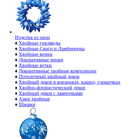
Изделия из хвои
♦
Хвойные гирлянды
♦
Хвойные Сваги и Ламбрекены
♦
Хвойные венки
♦
Декоративные венки
♦
Хвойные ветки
♦
Декоративные хвойные композиции
♦
Потолочный хвойный декор
♦
Хвойный декор в корзинках, кашпо, горшочках
♦
Хвойно-флористический декор
♦
Хвойный декор с лампочками
♦
Арки хвойные
♦
Шишки