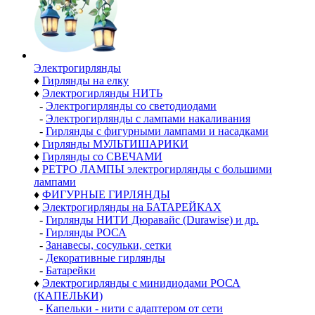
Электро­гирлянды
♦
Гирлянды на елку
♦
Электрогирлянды НИТЬ
-
Электрогирлянды со светодиодами
-
Электрогирлянды с лампами накаливания
-
Гирлянды с фигурными лампами и насадками
♦
Гирлянды МУЛЬТИШАРИКИ
♦
Гирлянды со СВЕЧАМИ
♦
РЕТРО ЛАМПЫ электрогирлянды с большими
лампами
♦
ФИГУРНЫЕ ГИРЛЯНДЫ
♦
Электрогирлянды на БАТАРЕЙКАХ
-
Гирлянды НИТИ Дюравайс (Durawise) и др.
-
Гирлянды РОСА
-
Занавесы, сосульки, сетки
-
Декоративные гирлянды
-
Батарейки
♦
Электрогирлянды с минидиодами РОСА
(КАПЕЛЬКИ)
-
Капельки - нити с адаптером от сети