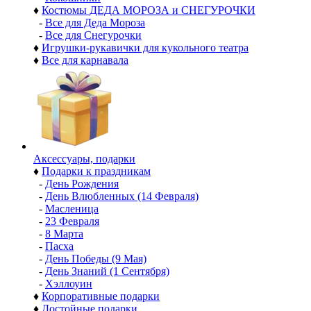
♦
Костюмы ДЕДА МОРОЗА и СНЕГУРОЧКИ
-
Все для Деда Мороза
-
Все для Снегурочки
♦
Игрушки-рукавички для кукольного театра
♦
Все для карнавала
Аксессуары, подарки
♦
Подарки к праздникам
-
День Рождения
-
День Влюбленных (14 Февраля)
-
Масленица
-
23 Февраля
-
8 Марта
-
Пасха
-
День Победы (9 Мая)
-
День Знаний (1 Сентября)
-
Хэллоуин
♦
Корпоративные подарки
♦
Достойные подарки