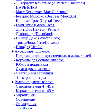
-
Э Перфект Кристмас (A Perfect Christmas)
-
ЦАРЬ ЁЛКА
-
Макс Кристмас (Max Christmas)
-
Беатрис Морозко (Beatrees Morozko)
-
Кристал Трис (Crystal Trees)
-
Грин Трис (Green Trees)
-
Элит Ели Пенери (Peneri)
-
Декорленд (Decorland)
-
Винтер Деко (Winter Deco)
-
ТриДеЛюкс (TreeDeLuxe)
-
ЁлкаДэ (ElkaDe)
♦
Аксессуары для ёлок
-
Подставки для искусственных и живых елей
-
Корзины для основания ёлки
-
Юбки и покрывала
-
Сумки для хранения
-
Светящиеся верхушки
-
Электрогирлянды
♦
Высокие уличные ёлки
-
Ствольные ели 4 - 45 м
-
Каркасные ели 4 - 45 м
-
Украшения
-
Освещение
-
Ограждения