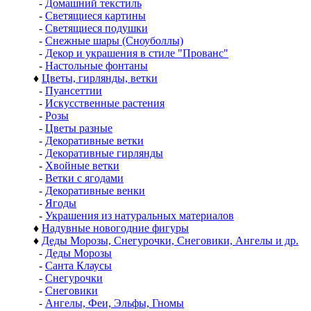
-
Домашний текстиль
-
Светящиеся картины
-
Светящиеся подушки
-
Снежные шары (Сноуболлы)
-
Декор и украшения в стиле "Прованс"
-
Настольные фонтаны
♦
Цветы, гирлянды, ветки
-
Пуансеттии
-
Искусственные растения
-
Розы
-
Цветы разные
-
Декоративные ветки
-
Декоративные гирлянды
-
Хвойные ветки
-
Ветки с ягодами
-
Декоративные венки
-
Ягоды
-
Украшения из натуральных материалов
♦
Надувные новогодние фигуры
♦
Деды Морозы, Снегурочки, Снеговики, Ангелы и др.
-
Деды Морозы
-
Санта Клаусы
-
Снегурочки
-
Снеговики
-
Ангелы, Феи, Эльфы, Гномы