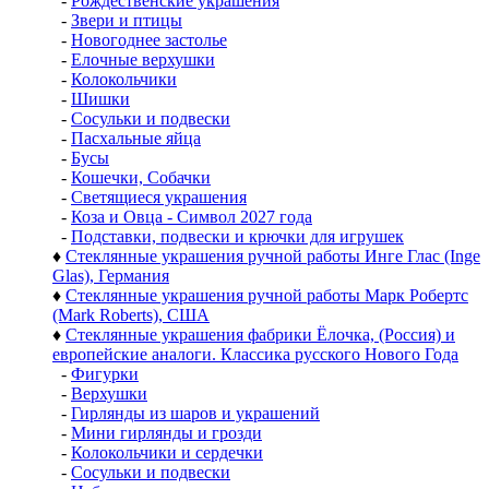
-
Рождественские украшения
-
Звери и птицы
-
Новогоднее застолье
-
Елочные верхушки
-
Колокольчики
-
Шишки
-
Сосульки и подвески
-
Пасхальные яйца
-
Бусы
-
Кошечки, Собачки
-
Светящиеся украшения
-
Коза и Овца - Символ 2027 года
-
Подставки, подвески и крючки для игрушек
♦
Стеклянные украшения ручной работы Инге Глас (Inge
Glas), Германия
♦
Стеклянные украшения ручной работы Марк Робертс
(Mark Roberts), США
♦
Стеклянные украшения фабрики Ёлочка, (Россия) и
европейские аналоги. Классика русского Нового Года
-
Фигурки
-
Верхушки
-
Гирлянды из шаров и украшений
-
Мини гирлянды и грозди
-
Колокольчики и сердечки
-
Сосульки и подвески