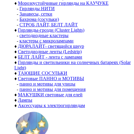
♦
Морозоустойчивые гирлянды на КАУЧУКЕ
-
Гирлянды НИТИ
-
Занавесы, сетки
-
Бахрома (сосульки)
-
СТРОБ ЛАЙТ, БЕЛТ ЛАЙТ
♦
Гирлянды-грозди (Cluster Lights)
-
светодиодные кластеры
-
кластеры с микролампами
♦
ДЮРАЛАЙТ- светящийся шнур
♦
Светодиодные ленты (Ledstrip)
♦
БЕЛТ ЛАЙТ - лента с лампами
♦
Гирлянды и светильники на солнечных батареях (Solar
Light)
♦
ТАЮЩИЕ СОСУЛЬКИ
♦
Световые ПАННО и МОТИВЫ
-
панно и мотивы для улицы
-
панно и мотивы для помещения
♦
МАКУШКИ световые для елей
♦
Лампы
♦
Аксессуары к электрогирляндам