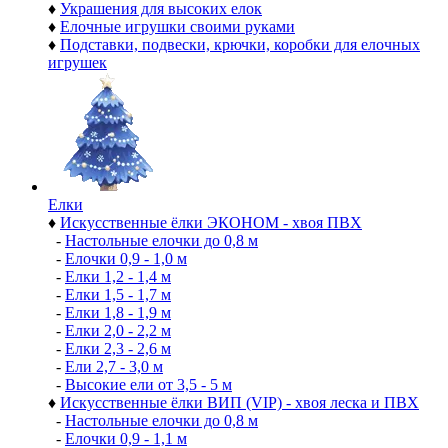
♦
Украшения для высоких елок
♦
Елочные игрушки своими руками
♦
Подставки, подвески, крючки, коробки для елочных
игрушек
Елки
♦
Искусственные ёлки ЭКОНОМ - хвоя ПВХ
-
Настольные елочки до 0,8 м
-
Елочки 0,9 - 1,0 м
-
Елки 1,2 - 1,4 м
-
Елки 1,5 - 1,7 м
-
Елки 1,8 - 1,9 м
-
Елки 2,0 - 2,2 м
-
Елки 2,3 - 2,6 м
-
Ели 2,7 - 3,0 м
-
Высокие ели от 3,5 - 5 м
♦
Искусственные ёлки ВИП (VIP) - хвоя леска и ПВХ
-
Настольные елочки до 0,8 м
-
Елочки 0,9 - 1,1 м