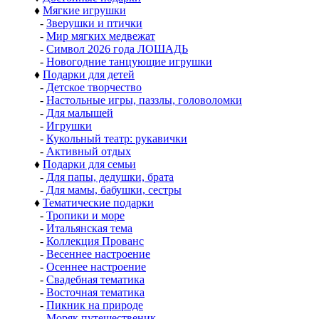
♦
Мягкие игрушки
-
Зверушки и птички
-
Мир мягких медвежат
-
Символ 2026 года ЛОШАДЬ
-
Новогодние танцующие игрушки
♦
Подарки для детей
-
Детское творчество
-
Настольные игры, паззлы, головоломки
-
Для малышей
-
Игрушки
-
Кукольный театр: рукавички
-
Активный отдых
♦
Подарки для семьи
-
Для папы, дедушки, брата
-
Для мамы, бабушки, сестры
♦
Тематические подарки
-
Тропики и море
-
Итальянская тема
-
Коллекция Прованс
-
Весеннее настроение
-
Осеннее настроение
-
Свадебная тематика
-
Восточная тематика
-
Пикник на природе
-
Моряк путешественик