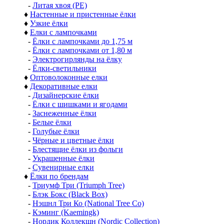
-
Литая хвоя (РЕ)
♦
Настенные и пристенные ёлки
♦
Узкие ёлки
♦
Елки с лампочками
-
Ёлки с лампочками до 1,75 м
-
Ёлки с лампочками от 1,80 м
-
Электрогирлянды на ёлку
-
Ёлки-светильники
♦
Оптоволоконные елки
♦
Декоративные елки
-
Дизайнерские ёлки
-
Ёлки с шишками и ягодами
-
Заснеженные ёлки
-
Белые ёлки
-
Голубые ёлки
-
Чёрные и цветные ёлки
-
Блестящие ёлки из фольги
-
Украшенные ёлки
-
Сувенирные елки
♦
Ёлки по брендам
-
Триумф Три (Triumph Tree)
-
Блэк Бокс (Black Box)
-
Нэшнл Три Ко (National Tree Co)
-
Кэминг (Kaemingk)
-
Нордик Коллекшн (Nordic Collection)