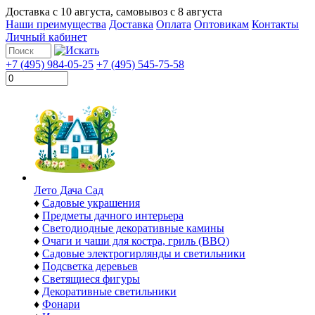
Доставка с
10 августа
, самовывоз с
8 августа
Наши преимущества
Доставка
Оплата
Оптовикам
Контакты
Личный кабинет
+7 (495) 984-05-25
+7 (495) 545-75-58
Лето Дача Сад
♦
Садовые украшения
♦
Предметы дачного интерьера
♦
Светодиодные декоративные камины
♦
Очаги и чаши для костра, гриль (BBQ)
♦
Садовые электрогирлянды и светильники
♦
Подсветка деревьев
♦
Светящиеся фигуры
♦
Декоративные светильники
♦
Фонари