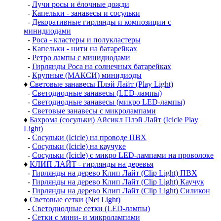
-
Лучи росы и ёлочные дожди
-
Капельки - занавесы и сосульки
-
Декоративные гирлянды и композиции с
минидиодами
-
Роса - кластеры и полукластеры
-
Капельки - нити на батарейках
-
Ретро лампы с минидиодами
-
Гирлянды Роса на солнечных батарейках
-
Крупные (МАКСИ) минидиоды
♦
Световые занавесы Плэй Лайт (Play Light)
-
Светодиодные занавесы (LED-лампы)
-
Светодиодные занавесы (микро LED-лампы)
-
Световые занавесы с микролампами
♦
Бахрома (сосульки) Айсикл Плэй Лайт (Icicle Play
Light)
-
Сосульки (Icicle) на проводе ПВХ
-
Сосульки (Icicle) на каучуке
-
Сосульки (Icicle) с микро LED-лампами на проволоке
♦
КЛИП ЛАЙТ - гирлянды на деревья
-
Гирлянды на дерево Клип Лайт (Clip Light) ПВХ
-
Гирлянды на дерево Клип Лайт (Clip Light) Каучук
-
Гирлянды на дерево Клип Лайт (Clip Light) Силикон
♦
Световые сетки (Net Light)
-
Светодиодные сетки (LED-лампы)
-
Сетки с мини- и микролампами