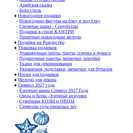
-
Арабская сказка
-
Бохо стиль
♦
Новогодние подарки
-
Новогодние фигуры на ёлку и под ёлку
-
Снежные шары - Сноуболлы
-
Подарки в стиле КАНТРИ
-
Приятные новогодние мелочи
♦
Подарки на Рождество
♦
Упаковка подарков
-
Упаковочные ленты, банты, пленка и бумага
-
Подарочные пакеты, мешочки, коробки
-
Ткани для декорирования
-
Украшения, подставки, мешочки для бутылок
♦
Носки для подарков
♦
Мелочи для декора
♦
Символ 2027 года
-
Ёлочные шары Символ 2027 Года
-
Овцы и Козы - ёлочные игрушки
-
Сувениры КОЗЫ и ОВЦЫ
-
Символы года прошлых лет