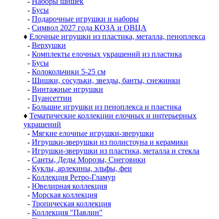
-
Наборы шишек
-
Бусы
-
Подарочные игрушки и наборы
-
Символ 2027 года КОЗА и ОВЦА
♦
Елочные игрушки из пластика, металла, пеноплекса
-
Верхушки
-
Комплекты елочных украшений из пластика
-
Бусы
-
Колокольчики 5-25 см
-
Шишки, сосульки, звезды, банты, снежинки
-
Винтажные игрушки
-
Пуансеттии
-
Большие игрушки из пеноплекса и пластика
♦
Тематические коллекции елочных и интерьерных
украшений
-
Мягкие елочные игрушки-зверушки
-
Игрушки-зверушки из полистоуна и керамики
-
Игрушки-зверушки из пластика, металла и стекла
-
Санты, Деды Морозы, Снеговики
-
Куклы, арлекины, эльфы, феи
-
Коллекция Ретро-Гламур
-
Ювелирная коллекция
-
Морская коллекция
-
Тропическая коллекция
-
Коллекция "Павлин"