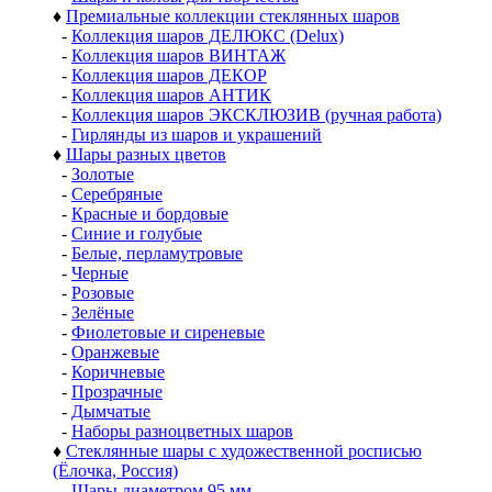
♦
Премиальные коллекции стеклянных шаров
-
Коллекция шаров ДЕЛЮКС (Delux)
-
Коллекция шаров ВИНТАЖ
-
Коллекция шаров ДЕКОР
-
Коллекция шаров АНТИК
-
Коллекция шаров ЭКСКЛЮЗИВ (ручная работа)
-
Гирлянды из шаров и украшений
♦
Шары разных цветов
-
Золотые
-
Серебряные
-
Красные и бордовые
-
Синие и голубые
-
Белые, перламутровые
-
Черные
-
Розовые
-
Зелёные
-
Фиолетовые и сиреневые
-
Оранжевые
-
Коричневые
-
Прозрачные
-
Дымчатые
-
Наборы разноцветных шаров
♦
Стеклянные шары с художественной росписью
(Ёлочка, Россия)
-
Шары диаметром 95 мм