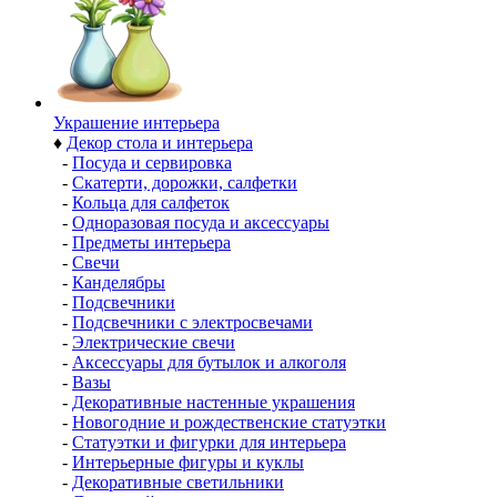
Украшение интерьера
♦
Декор стола и интерьера
-
Посуда и сервировка
-
Скатерти, дорожки, салфетки
-
Кольца для салфеток
-
Одноразовая посуда и аксессуары
-
Предметы интерьера
-
Свечи
-
Канделябры
-
Подсвечники
-
Подсвечники с электросвечами
-
Электрические свечи
-
Аксессуары для бутылок и алкоголя
-
Вазы
-
Декоративные настенные украшения
-
Новогодние и рождественские статуэтки
-
Статуэтки и фигурки для интерьера
-
Интерьерные фигуры и куклы
-
Декоративные светильники