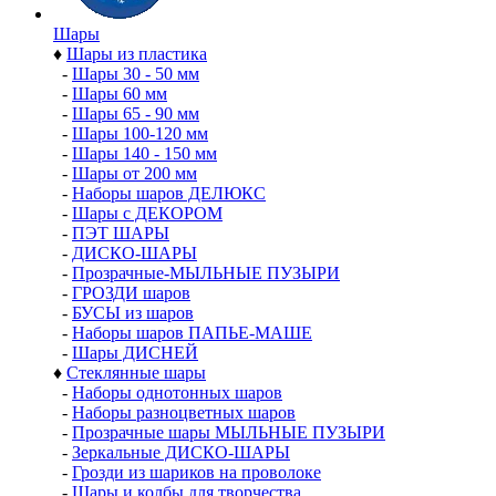
Шары
♦
Шары из пластика
-
Шары 30 - 50 мм
-
Шары 60 мм
-
Шары 65 - 90 мм
-
Шары 100-120 мм
-
Шары 140 - 150 мм
-
Шары от 200 мм
-
Наборы шаров ДЕЛЮКС
-
Шары с ДЕКОРОМ
-
ПЭТ ШАРЫ
-
ДИСКО-ШАРЫ
-
Прозрачные-МЫЛЬНЫЕ ПУЗЫРИ
-
ГРОЗДИ шаров
-
БУСЫ из шаров
-
Наборы шаров ПАПЬЕ-МАШЕ
-
Шары ДИСНЕЙ
♦
Стеклянные шары
-
Наборы однотонных шаров
-
Наборы разноцветных шаров
-
Прозрачные шары МЫЛЬНЫЕ ПУЗЫРИ
-
Зеркальные ДИСКО-ШАРЫ
-
Грозди из шариков на проволоке
-
Шары и колбы для творчества