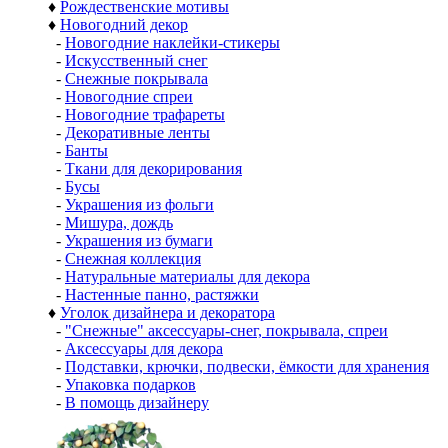
♦
Рождественские мотивы
♦
Новогодний декор
-
Новогодние наклейки-стикеры
-
Искусственный снег
-
Снежные покрывала
-
Новогодние спреи
-
Новогодние трафареты
-
Декоративные ленты
-
Банты
-
Ткани для декорирования
-
Бусы
-
Украшения из фольги
-
Мишура, дождь
-
Украшения из бумаги
-
Снежная коллекция
-
Натуральные материалы для декора
-
Настенные панно, растяжки
♦
Уголок дизайнера и декоратора
-
"Снежные" аксессуары-снег, покрывала, спреи
-
Аксессуары для декора
-
Подставки, крючки, подвески, ёмкости для хранения
-
Упаковка подарков
-
В помощь дизайнеру