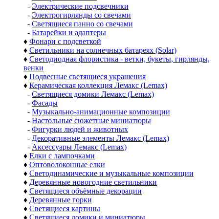
-
Электрические подсвечники
-
Электрогирлянды со свечами
-
Светящиеся панно со свечами
-
Батарейки и адаптеры
♦
Фонари с подсветкой
♦
Светильники на солнечных батареях (Solar)
♦
Светодиодная флористика - ветки, букеты, гирлянды,
венки
♦
Подвесные светящиеся украшения
♦
Керамическая коллекция Лемакс (Lemax)
-
Светящиеся домики Лемакс (Lemax)
-
Фасады
-
Музыкально-анимационные композиции
-
Настольные сюжетные миниатюры
-
Фигурки людей и животных
-
Декоративные элементы Лемакс (Lemax)
-
Аксессуары Лемакс (Lemax)
♦
Елки с лампочками
♦
Оптоволоконные елки
♦
Светодинамические и музыкальные композиции
♦
Деревянные новогодние светильники
♦
Светящиеся объёмные декорации
♦
Деревянные горки
♦
Светящиеся картины
♦
Светящиеся домики и миниатюры