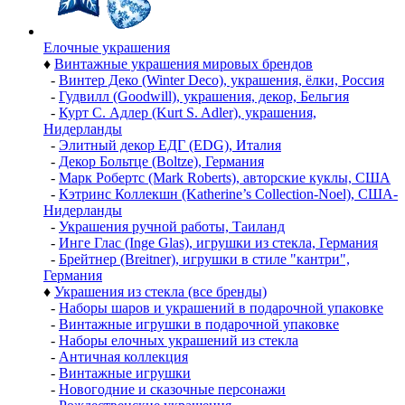
Елочные украшения
♦
Винтажные украшения мировых брендов
-
Винтер Деко (Winter Deco), украшения, ёлки, Россия
-
Гудвилл (Goodwill), украшения, декор, Бельгия
-
Курт С. Адлер (Kurt S. Adler), украшения,
Нидерланды
-
Элитный декор ЕДГ (EDG), Италия
-
Декор Больтце (Boltze), Германия
-
Марк Робертс (Mark Roberts), авторские куклы, США
-
Кэтринс Коллекшн (Katherine’s Collection-Noel), США-
Нидерланды
-
Украшения ручной работы, Таиланд
-
Инге Глас (Inge Glas), игрушки из стекла, Германия
-
Брейтнер (Breitner), игрушки в стиле "кантри",
Германия
♦
Украшения из стекла (все бренды)
-
Наборы шаров и украшений в подарочной упаковке
-
Винтажные игрушки в подарочной упаковке
-
Наборы елочных украшений из стекла
-
Античная коллекция
-
Винтажные игрушки
-
Новогодние и сказочные персонажи