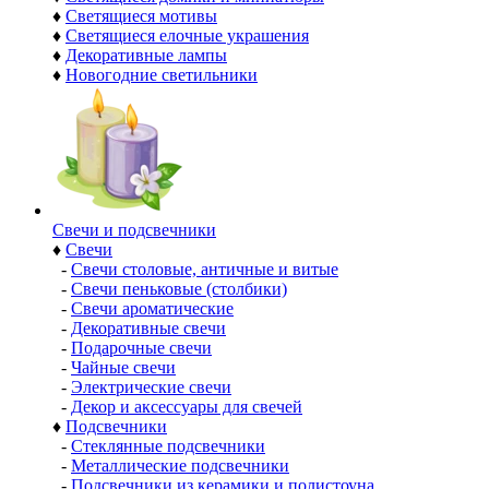
♦
Светящиеся мотивы
♦
Светящиеся елочные украшения
♦
Декоративные лампы
♦
Новогодние светильники
Свечи и подсвечники
♦
Свечи
-
Свечи столовые, античные и витые
-
Свечи пеньковые (столбики)
-
Свечи ароматические
-
Декоративные свечи
-
Подарочные свечи
-
Чайные свечи
-
Электрические свечи
-
Декор и аксессуары для свечей
♦
Подсвечники
-
Стеклянные подсвечники
-
Металлические подсвечники
-
Подсвечники из керамики и полистоуна