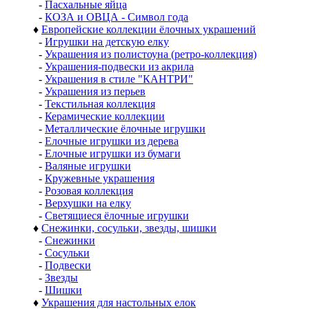
-
Пасхальные яйца
-
КОЗА и ОВЦА - Символ года
♦
Европейские коллекции ёлочных украшений
-
Игрушки на детскую елку
-
Украшения из полистоуна (ретро-коллекция)
-
Украшения-подвески из акрила
-
Украшения в стиле "КАНТРИ"
-
Украшения из перьев
-
Текстильная коллекция
-
Керамические коллекции
-
Металлические ёлочные игрушки
-
Елочные игрушки из дерева
-
Елочные игрушки из бумаги
-
Валяные игрушки
-
Кружевные украшения
-
Розовая коллекция
-
Верхушки на елку
-
Светящиеся ёлочные игрушки
♦
Снежинки, сосульки, звезды, шишки
-
Снежинки
-
Сосульки
-
Подвески
-
Звезды
-
Шишки
♦
Украшения для настольных елок