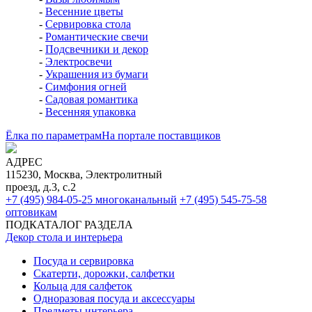
-
Весенние цветы
-
Сервировка стола
-
Романтические свечи
-
Подсвечники и декор
-
Электросвечи
-
Украшения из бумаги
-
Симфония огней
-
Садовая романтика
-
Весенняя упаковка
Ёлка по параметрам
На портале поставщиков
АДРЕС
115230, Москва, Электролитный
проезд, д.3, с.2
+7 (495) 984-05-25
многоканальный
+7 (495) 545-75-58
оптовикам
ПОДКАТАЛОГ РАЗДЕЛА
Декор стола и интерьера
Посуда и сервировка
Скатерти, дорожки, салфетки
Кольца для салфеток
Одноразовая посуда и аксессуары
Предметы интерьера