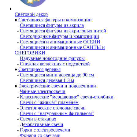
Световой декор
♦
Светящиеся фигуры и композиции
-
Светящиеся фигуры из акрила
-
Светящиеся фигуры из акриловых нитей
-
Светодиодные фигуры и композиции
-
Светящиеся и анимационные ОЛЕНИ
-
Светящиеся и анимационные САНТЫ и
СНЕГОВИКИ
-
Надувные новогодние фигуры
-
Снежная коллекция с подсветкой
♦
Светящиеся деревья
-
Светящиеся мини деревца до 90 см
-
Светящиеся деревья 1-3 м
♦
Электрические свечи и подсвечники
-
Чайные электросвечи
-
Классические "мерцающие" свечи-столбики
-
Свечи с "живым" пламенем
-
Электрические столовые свечи
-
Свечи с "натуральным фитильком"
-
Свечи в стаканах
-
Декоративные свечи
-
Горки с электросвечами
-
Фонари со свечами