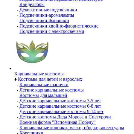
-
Канделябры
-
Декоративные подсвечники
-
Подсвечники-аромалампы
-
Подсвечники-фонарики
-
Подсвечники хвойно-флористические
-
Подсвечники с электросвечами
Карнавальные костюмы
♦
Костюмы для детей и взрослых
-
Карнавальные шапочки
-
Легкие карнавальные костюмы
-
Костюмы для малышей
-
Детские карнавальные костюмы 3-5 лет
-
Детские карнавальные костюмы 6-8 лет
-
Детские карнавальные костюмы 9-14 лет
-
Детские костюмы Деда Мороза и Снегурочи
-
Военная форма "Вспоминая Победу"
-
Карнавальные колпаки, маски, ободки, аксессуары
-
Кокошники