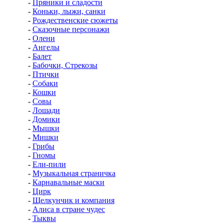
-
Пряники и сладости
-
Коньки, лыжи, санки
-
Рождественские сюжеты
-
Сказочные персонажи
-
Олени
-
Ангелы
-
Балет
-
Бабочки, Стрекозы
-
Птички
-
Собаки
-
Кошки
-
Совы
-
Лошади
-
Домики
-
Мышки
-
Мишки
-
Грибы
-
Гномы
-
Ели-пили
-
Музыкальная страничка
-
Карнавальные маски
-
Цирк
-
Щелкунчик и компания
-
Алиса в стране чудес
-
Тыквы