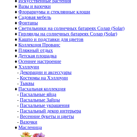
♦
Искусственные растения
♦
Вазы и вазочки
♦
Флорариумы и стеклянные клоши
♦
Садовая мебель
♦
Фонтаны
♦
Светильники на солнечных батареях Солар (Solar)
♦
Гирлянды на солнечных батареях Солар (Solar)
♦
Кашпо и подставки для цветов
♦
Коллекция Прованс
♦
Пляжный отдых
♦
Детская площадка
♦
Осеннее настроение
♦
Хэллоуин
-
Декорации и аксессуары
-
Костюмы на Хэллоуин
-
Тыквы
♦
Пасхальная коллекция
-
Пасхальные яйца
-
Пасхальные Зайцы
-
Пасхальные украшения
-
Пасхальный декор интерьера
-
Весенние букеты и цветы
-
Вазочки
♦
Масленица