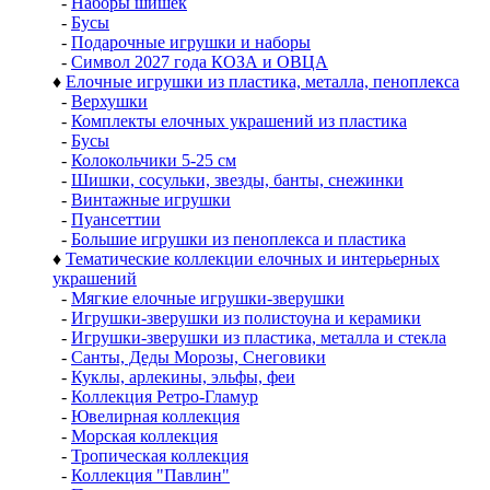
-
Наборы шишек
-
Бусы
-
Подарочные игрушки и наборы
-
Символ 2027 года КОЗА и ОВЦА
♦
Елочные игрушки из пластика, металла, пеноплекса
-
Верхушки
-
Комплекты елочных украшений из пластика
-
Бусы
-
Колокольчики 5-25 см
-
Шишки, сосульки, звезды, банты, снежинки
-
Винтажные игрушки
-
Пуансеттии
-
Большие игрушки из пеноплекса и пластика
♦
Тематические коллекции елочных и интерьерных
украшений
-
Мягкие елочные игрушки-зверушки
-
Игрушки-зверушки из полистоуна и керамики
-
Игрушки-зверушки из пластика, металла и стекла
-
Санты, Деды Морозы, Снеговики
-
Куклы, арлекины, эльфы, феи
-
Коллекция Ретро-Гламур
-
Ювелирная коллекция
-
Морская коллекция
-
Тропическая коллекция
-
Коллекция "Павлин"