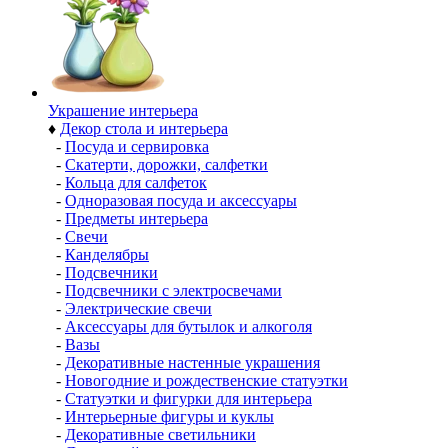
Украшение интерьера
♦
Декор стола и интерьера
-
Посуда и сервировка
-
Скатерти, дорожки, салфетки
-
Кольца для салфеток
-
Одноразовая посуда и аксессуары
-
Предметы интерьера
-
Свечи
-
Канделябры
-
Подсвечники
-
Подсвечники с электросвечами
-
Электрические свечи
-
Аксессуары для бутылок и алкоголя
-
Вазы
-
Декоративные настенные украшения
-
Новогодние и рождественские статуэтки
-
Статуэтки и фигурки для интерьера
-
Интерьерные фигуры и куклы
-
Декоративные светильники