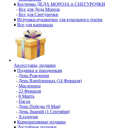
♦
Костюмы ДЕДА МОРОЗА и СНЕГУРОЧКИ
-
Все для Деда Мороза
-
Все для Снегурочки
♦
Игрушки-рукавички для кукольного театра
♦
Все для карнавала
Аксессуары, подарки
♦
Подарки к праздникам
-
День Рождения
-
День Влюбленных (14 Февраля)
-
Масленица
-
23 Февраля
-
8 Марта
-
Пасха
-
День Победы (9 Мая)
-
День Знаний (1 Сентября)
-
Хэллоуин
♦
Корпоративные подарки
♦
Достойные подарки