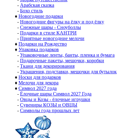
-
Арабская сказка
-
Бохо стиль
♦
Новогодние подарки
-
Новогодние фигуры на ёлку и под ёлку
-
Снежные шары - Сноуболлы
-
Подарки в стиле КАНТРИ
-
Приятные новогодние мелочи
♦
Подарки на Рождество
♦
Упаковка подарков
-
Упаковочные ленты, банты, пленка и бумага
-
Подарочные пакеты, мешочки, коробки
-
Ткани для декорирования
-
Украшения, подставки, мешочки для бутылок
♦
Носки для подарков
♦
Мелочи для декора
♦
Символ 2027 года
-
Ёлочные шары Символ 2027 Года
-
Овцы и Козы - ёлочные игрушки
-
Сувениры КОЗЫ и ОВЦЫ
-
Символы года прошлых лет