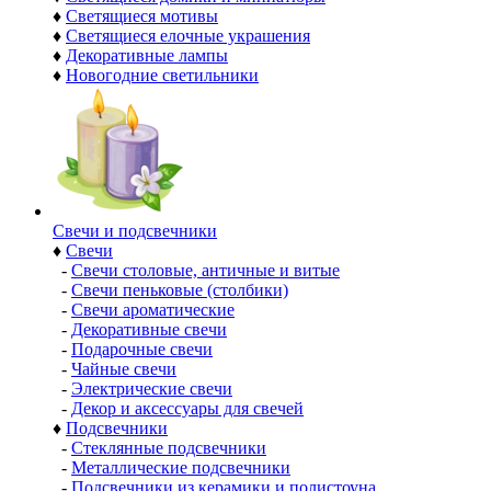
♦
Светящиеся мотивы
♦
Светящиеся елочные украшения
♦
Декоративные лампы
♦
Новогодние светильники
Свечи и подсвечники
♦
Свечи
-
Свечи столовые, античные и витые
-
Свечи пеньковые (столбики)
-
Свечи ароматические
-
Декоративные свечи
-
Подарочные свечи
-
Чайные свечи
-
Электрические свечи
-
Декор и аксессуары для свечей
♦
Подсвечники
-
Стеклянные подсвечники
-
Металлические подсвечники
-
Подсвечники из керамики и полистоуна