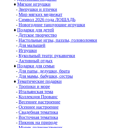
♦
Мягкие игрушки
-
Зверушки и птички
-
Мир мягких медвежат
-
Символ 2026 года ЛОШАДЬ
-
Новогодние танцующие игрушки
♦
Подарки для детей
-
Детское творчество
-
Настольные игры, паззлы, головоломки
-
Для малышей
-
Игрушки
-
Кукольный театр: рукавички
-
Активный отдых
♦
Подарки для семьи
-
Для папы, дедушки, брата
-
Для мамы, бабушки, сестры
♦
Тематические подарки
-
Тропики и море
-
Итальянская тема
-
Коллекция Прованс
-
Весеннее настроение
-
Осеннее настроение
-
Свадебная тематика
-
Восточная тематика
-
Пикник на природе
-
Моряк путешественик