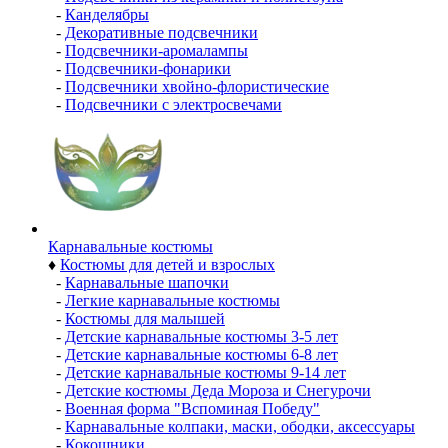
-
Канделябры
-
Декоративные подсвечники
-
Подсвечники-аромалампы
-
Подсвечники-фонарики
-
Подсвечники хвойно-флористические
-
Подсвечники с электросвечами
Карнавальные костюмы
♦
Костюмы для детей и взрослых
-
Карнавальные шапочки
-
Легкие карнавальные костюмы
-
Костюмы для малышей
-
Детские карнавальные костюмы 3-5 лет
-
Детские карнавальные костюмы 6-8 лет
-
Детские карнавальные костюмы 9-14 лет
-
Детские костюмы Деда Мороза и Снегурочи
-
Военная форма "Вспоминая Победу"
-
Карнавальные колпаки, маски, ободки, аксессуары
-
Кокошники