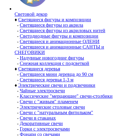
Световой декор
♦
Светящиеся фигуры и композиции
-
Светящиеся фигуры из акрила
-
Светящиеся фигуры из акриловых нитей
-
Светодиодные фигуры и композиции
-
Светящиеся и анимационные ОЛЕНИ
-
Светящиеся и анимационные САНТЫ и
СНЕГОВИКИ
-
Надувные новогодние фигуры
-
Снежная коллекция с подсветкой
♦
Светящиеся деревья
-
Светящиеся мини деревца до 90 см
-
Светящиеся деревья 1-3 м
♦
Электрические свечи и подсвечники
-
Чайные электросвечи
-
Классические "мерцающие" свечи-столбики
-
Свечи с "живым" пламенем
-
Электрические столовые свечи
-
Свечи с "натуральным фитильком"
-
Свечи в стаканах
-
Декоративные свечи
-
Горки с электросвечами
-
Фонари со свечами