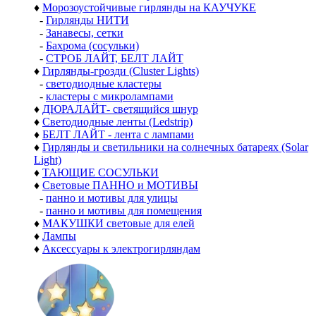
♦
Морозоустойчивые гирлянды на КАУЧУКЕ
-
Гирлянды НИТИ
-
Занавесы, сетки
-
Бахрома (сосульки)
-
СТРОБ ЛАЙТ, БЕЛТ ЛАЙТ
♦
Гирлянды-грозди (Cluster Lights)
-
светодиодные кластеры
-
кластеры с микролампами
♦
ДЮРАЛАЙТ- светящийся шнур
♦
Светодиодные ленты (Ledstrip)
♦
БЕЛТ ЛАЙТ - лента с лампами
♦
Гирлянды и светильники на солнечных батареях (Solar
Light)
♦
ТАЮЩИЕ СОСУЛЬКИ
♦
Световые ПАННО и МОТИВЫ
-
панно и мотивы для улицы
-
панно и мотивы для помещения
♦
МАКУШКИ световые для елей
♦
Лампы
♦
Аксессуары к электрогирляндам