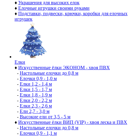
♦
Украшения для высоких елок
♦
Елочные игрушки своими руками
♦
Подставки, подвески, крючки, коробки для елочных
игрушек
Елки
♦
Искусственные ёлки ЭКОНОМ - хвоя ПВХ
-
Настольные елочки до 0,8 м
-
Елочки 0,9 - 1,0 м
-
Елки 1,2 - 1,4 м
-
Елки 1,5 - 1,7 м
-
Елки 1,8 - 1,9 м
-
Елки 2,0 - 2,2 м
-
Елки 2,3 - 2,6 м
-
Ели 2,7 - 3,0 м
-
Высокие ели от 3,5 - 5 м
♦
Искусственные ёлки ВИП (VIP) - хвоя леска и ПВХ
-
Настольные елочки до 0,8 м
-
Елочки 0,9 - 1,1 м