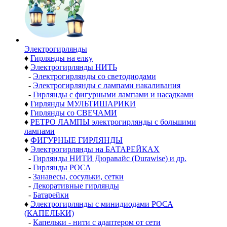
Электро­гирлянды
♦
Гирлянды на елку
♦
Электрогирлянды НИТЬ
-
Электрогирлянды со светодиодами
-
Электрогирлянды с лампами накаливания
-
Гирлянды с фигурными лампами и насадками
♦
Гирлянды МУЛЬТИШАРИКИ
♦
Гирлянды со СВЕЧАМИ
♦
РЕТРО ЛАМПЫ электрогирлянды с большими
лампами
♦
ФИГУРНЫЕ ГИРЛЯНДЫ
♦
Электрогирлянды на БАТАРЕЙКАХ
-
Гирлянды НИТИ Дюравайс (Durawise) и др.
-
Гирлянды РОСА
-
Занавесы, сосульки, сетки
-
Декоративные гирлянды
-
Батарейки
♦
Электрогирлянды с минидиодами РОСА
(КАПЕЛЬКИ)
-
Капельки - нити с адаптером от сети