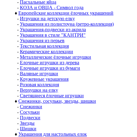
-
Пасхальные яйца
-
КОЗА и ОВЦА - Символ года
♦
Европейские коллекции ёлочных украшений
-
Игрушки на детскую елку
-
Украшения из полистоуна (ретро-коллекция)
-
Украшения-подвески из акрила
-
Украшения в стиле "КАНТРИ"
-
Украшения из перьев
-
Текстильная коллекция
-
Керамические коллекции
-
Металлические ёлочные игрушки
-
Елочные игрушки из дерева
-
Елочные игрушки из бумаги
-
Валяные игрушки
-
Кружевные украшения
-
Розовая коллекция
-
Верхушки на елку
-
Светящиеся ёлочные игрушки
♦
Снежинки, сосульки, звезды, шишки
-
Снежинки
-
Сосульки
-
Подвески
-
Звезды
-
Шишки
♦
Украшения для настольных елок