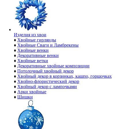
Изделия из хвои
♦
Хвойные гирлянды
♦
Хвойные Сваги и Ламбрекены
♦
Хвойные венки
♦
Декоративные венки
♦
Хвойные ветки
♦
Декоративные хвойные композиции
♦
Потолочный хвойный декор
♦
Хвойный декор в корзинках, кашпо, горшочках
♦
Хвойно-флористический декор
♦
Хвойный декор с лампочками
♦
Арки хвойные
♦
Шишки