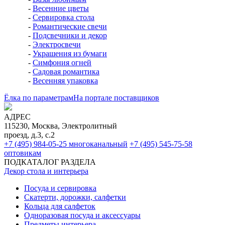
-
Весенние цветы
-
Сервировка стола
-
Романтические свечи
-
Подсвечники и декор
-
Электросвечи
-
Украшения из бумаги
-
Симфония огней
-
Садовая романтика
-
Весенняя упаковка
Ёлка по параметрам
На портале поставщиков
АДРЕС
115230, Москва, Электролитный
проезд, д.3, с.2
+7 (495) 984-05-25
многоканальный
+7 (495) 545-75-58
оптовикам
ПОДКАТАЛОГ РАЗДЕЛА
Декор стола и интерьера
Посуда и сервировка
Скатерти, дорожки, салфетки
Кольца для салфеток
Одноразовая посуда и аксессуары
Предметы интерьера