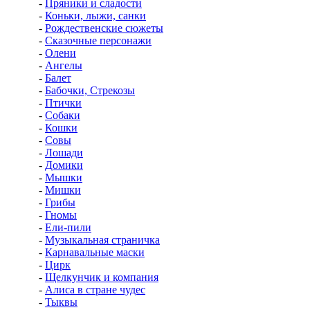
-
Пряники и сладости
-
Коньки, лыжи, санки
-
Рождественские сюжеты
-
Сказочные персонажи
-
Олени
-
Ангелы
-
Балет
-
Бабочки, Стрекозы
-
Птички
-
Собаки
-
Кошки
-
Совы
-
Лошади
-
Домики
-
Мышки
-
Мишки
-
Грибы
-
Гномы
-
Ели-пили
-
Музыкальная страничка
-
Карнавальные маски
-
Цирк
-
Щелкунчик и компания
-
Алиса в стране чудес
-
Тыквы