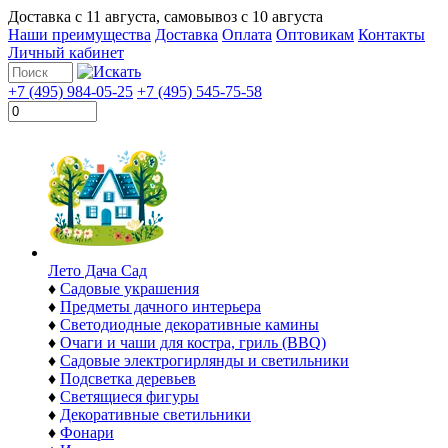
Доставка с
11 августа
, самовывоз с
10 августа
Наши преимущества
Доставка
Оплата
Оптовикам
Контакты
Личный кабинет
+7 (495) 984-05-25
+7 (495) 545-75-58
Лето Дача Сад
♦
Садовые украшения
♦
Предметы дачного интерьера
♦
Светодиодные декоративные камины
♦
Очаги и чаши для костра, гриль (BBQ)
♦
Садовые электрогирлянды и светильники
♦
Подсветка деревьев
♦
Светящиеся фигуры
♦
Декоративные светильники
♦
Фонари