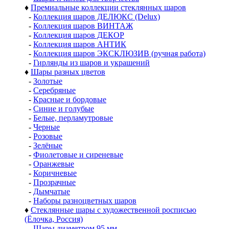
♦
Премиальные коллекции стеклянных шаров
-
Коллекция шаров ДЕЛЮКС (Delux)
-
Коллекция шаров ВИНТАЖ
-
Коллекция шаров ДЕКОР
-
Коллекция шаров АНТИК
-
Коллекция шаров ЭКСКЛЮЗИВ (ручная работа)
-
Гирлянды из шаров и украшений
♦
Шары разных цветов
-
Золотые
-
Серебряные
-
Красные и бордовые
-
Синие и голубые
-
Белые, перламутровые
-
Черные
-
Розовые
-
Зелёные
-
Фиолетовые и сиреневые
-
Оранжевые
-
Коричневые
-
Прозрачные
-
Дымчатые
-
Наборы разноцветных шаров
♦
Стеклянные шары с художественной росписью
(Ёлочка, Россия)
-
Шары диаметром 95 мм