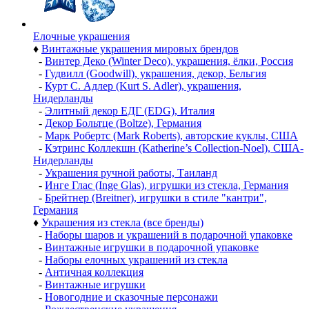
Елочные украшения
♦
Винтажные украшения мировых брендов
-
Винтер Деко (Winter Deco), украшения, ёлки, Россия
-
Гудвилл (Goodwill), украшения, декор, Бельгия
-
Курт С. Адлер (Kurt S. Adler), украшения,
Нидерланды
-
Элитный декор ЕДГ (EDG), Италия
-
Декор Больтце (Boltze), Германия
-
Марк Робертс (Mark Roberts), авторские куклы, США
-
Кэтринс Коллекшн (Katherine’s Collection-Noel), США-
Нидерланды
-
Украшения ручной работы, Таиланд
-
Инге Глас (Inge Glas), игрушки из стекла, Германия
-
Брейтнер (Breitner), игрушки в стиле "кантри",
Германия
♦
Украшения из стекла (все бренды)
-
Наборы шаров и украшений в подарочной упаковке
-
Винтажные игрушки в подарочной упаковке
-
Наборы елочных украшений из стекла
-
Античная коллекция
-
Винтажные игрушки
-
Новогодние и сказочные персонажи