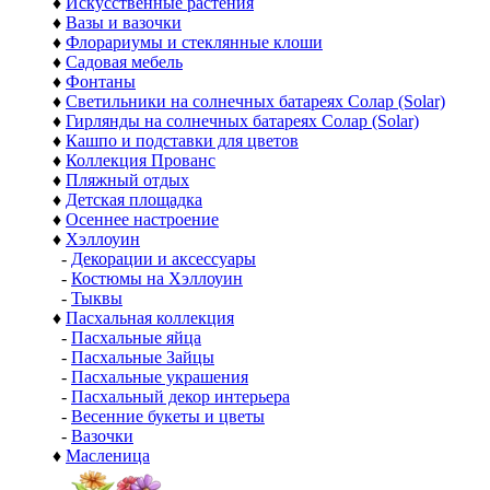
♦
Искусственные растения
♦
Вазы и вазочки
♦
Флорариумы и стеклянные клоши
♦
Садовая мебель
♦
Фонтаны
♦
Светильники на солнечных батареях Солар (Solar)
♦
Гирлянды на солнечных батареях Солар (Solar)
♦
Кашпо и подставки для цветов
♦
Коллекция Прованс
♦
Пляжный отдых
♦
Детская площадка
♦
Осеннее настроение
♦
Хэллоуин
-
Декорации и аксессуары
-
Костюмы на Хэллоуин
-
Тыквы
♦
Пасхальная коллекция
-
Пасхальные яйца
-
Пасхальные Зайцы
-
Пасхальные украшения
-
Пасхальный декор интерьера
-
Весенние букеты и цветы
-
Вазочки
♦
Масленица