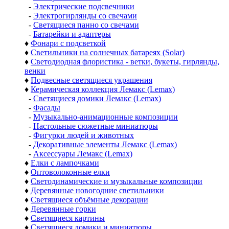
-
Электрические подсвечники
-
Электрогирлянды со свечами
-
Светящиеся панно со свечами
-
Батарейки и адаптеры
♦
Фонари с подсветкой
♦
Светильники на солнечных батареях (Solar)
♦
Светодиодная флористика - ветки, букеты, гирлянды,
венки
♦
Подвесные светящиеся украшения
♦
Керамическая коллекция Лемакс (Lemax)
-
Светящиеся домики Лемакс (Lemax)
-
Фасады
-
Музыкально-анимационные композиции
-
Настольные сюжетные миниатюры
-
Фигурки людей и животных
-
Декоративные элементы Лемакс (Lemax)
-
Аксессуары Лемакс (Lemax)
♦
Елки с лампочками
♦
Оптоволоконные елки
♦
Светодинамические и музыкальные композиции
♦
Деревянные новогодние светильники
♦
Светящиеся объёмные декорации
♦
Деревянные горки
♦
Светящиеся картины
♦
Светящиеся домики и миниатюры