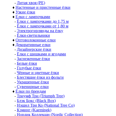
-
Литая хвоя (РЕ)
♦
Настенные и пристенные ёлки
♦
Узкие ёлки
♦
Елки с лампочками
-
Ёлки с лампочками до 1,75 м
-
Ёлки с лампочками от 1,80 м
-
Электрогирлянды на ёлку
-
Ёлки-светильники
♦
Оптоволоконные елки
♦
Декоративные елки
-
Дизайнерские ёлки
-
Ёлки с шишками и ягодами
-
Заснеженные ёлки
-
Белые ёлки
-
Голубые ёлки
-
Чёрные и цветные ёлки
-
Блестящие ёлки из фольги
-
Украшенные ёлки
-
Сувенирные елки
♦
Ёлки по брендам
-
Триумф Три (Triumph Tree)
-
Блэк Бокс (Black Box)
-
Нэшнл Три Ко (National Tree Co)
-
Кэминг (Kaemingk)
-
Нордик Коллекшн (Nordic Collection)