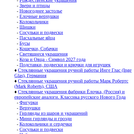
-
Рождественские украшения
-
Звери и птицы
-
Новогоднее застолье
-
Елочные верхушки
-
Колокольчики
-
Шишки
-
Сосульки и подвески
-
Пасхальные яйца
-
Бусы
-
Кошечки, Собачки
-
Светящиеся украшения
-
Коза и Овца - Символ 2027 года
-
Подставки, подвески и крючки для игрушек
♦
Стеклянные украшения ручной работы Инге Глас (Inge
Glas), Германия
♦
Стеклянные украшения ручной работы Марк Робертс
(Mark Roberts), США
♦
Стеклянные украшения фабрики Ёлочка, (Россия) и
европейские аналоги. Классика русского Нового Года
-
Фигурки
-
Верхушки
-
Гирлянды из шаров и украшений
-
Мини гирлянды и грозди
-
Колокольчики и сердечки
-
Сосульки и подвески