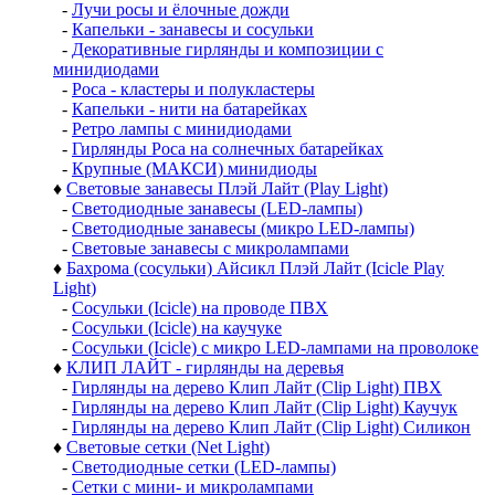
-
Лучи росы и ёлочные дожди
-
Капельки - занавесы и сосульки
-
Декоративные гирлянды и композиции с
минидиодами
-
Роса - кластеры и полукластеры
-
Капельки - нити на батарейках
-
Ретро лампы с минидиодами
-
Гирлянды Роса на солнечных батарейках
-
Крупные (МАКСИ) минидиоды
♦
Световые занавесы Плэй Лайт (Play Light)
-
Светодиодные занавесы (LED-лампы)
-
Светодиодные занавесы (микро LED-лампы)
-
Световые занавесы с микролампами
♦
Бахрома (сосульки) Айсикл Плэй Лайт (Icicle Play
Light)
-
Сосульки (Icicle) на проводе ПВХ
-
Сосульки (Icicle) на каучуке
-
Сосульки (Icicle) с микро LED-лампами на проволоке
♦
КЛИП ЛАЙТ - гирлянды на деревья
-
Гирлянды на дерево Клип Лайт (Clip Light) ПВХ
-
Гирлянды на дерево Клип Лайт (Clip Light) Каучук
-
Гирлянды на дерево Клип Лайт (Clip Light) Силикон
♦
Световые сетки (Net Light)
-
Светодиодные сетки (LED-лампы)
-
Сетки с мини- и микролампами