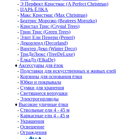
-
Э Перфект Кристмас (A Perfect Christmas)
-
ЦАРЬ ЁЛКА
-
Макс Кристмас (Max Christmas)
-
Беатрис Морозко (Beatrees Morozko)
-
Кристал Трис (Crystal Trees)
-
Грин Трис (Green Trees)
-
Элит Ели Пенери (Peneri)
-
Декорленд (Decorland)
-
Винтер Деко (Winter Deco)
-
ТриДеЛюкс (TreeDeLuxe)
-
ЁлкаДэ (ElkaDe)
♦
Аксессуары для ёлок
-
Подставки для искусственных и живых елей
-
Корзины для основания ёлки
-
Юбки и покрывала
-
Сумки для хранения
-
Светящиеся верхушки
-
Электрогирлянды
♦
Высокие уличные ёлки
-
Ствольные ели 4 - 45 м
-
Каркасные ели 4 - 45 м
-
Украшения
-
Освещение
-
Ограждения