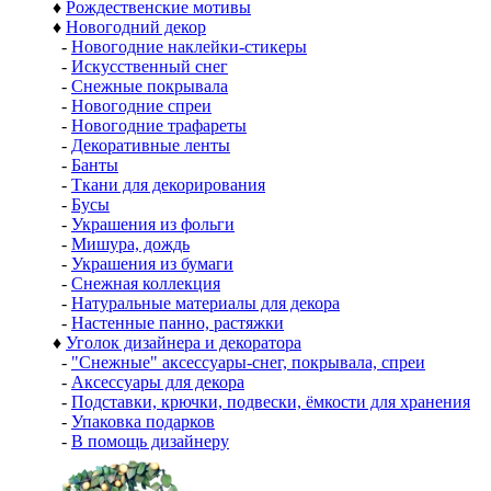
♦
Рождественские мотивы
♦
Новогодний декор
-
Новогодние наклейки-стикеры
-
Искусственный снег
-
Снежные покрывала
-
Новогодние спреи
-
Новогодние трафареты
-
Декоративные ленты
-
Банты
-
Ткани для декорирования
-
Бусы
-
Украшения из фольги
-
Мишура, дождь
-
Украшения из бумаги
-
Снежная коллекция
-
Натуральные материалы для декора
-
Настенные панно, растяжки
♦
Уголок дизайнера и декоратора
-
"Снежные" аксессуары-снег, покрывала, спреи
-
Аксессуары для декора
-
Подставки, крючки, подвески, ёмкости для хранения
-
Упаковка подарков
-
В помощь дизайнеру