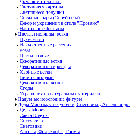
-
Домашний текстиль
-
Светящиеся картины
-
Светящиеся подушки
-
Снежные шары (Сноуболлы)
-
Декор и украшения в стиле "Прованс"
-
Настольные фонтаны
♦
Цветы, гирлянды, ветки
-
Пуансеттии
-
Искусственные растения
-
Розы
-
Цветы разные
-
Декоративные ветки
-
Декоративные гирлянды
-
Хвойные ветки
-
Ветки с ягодами
-
Декоративные венки
-
Ягоды
-
Украшения из натуральных материалов
♦
Надувные новогодние фигуры
♦
Деды Морозы, Снегурочки, Снеговики, Ангелы и др.
-
Деды Морозы
-
Санта Клаусы
-
Снегурочки
-
Снеговики
-
Ангелы, Феи, Эльфы, Гномы