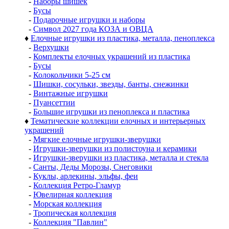
-
Наборы шишек
-
Бусы
-
Подарочные игрушки и наборы
-
Символ 2027 года КОЗА и ОВЦА
♦
Елочные игрушки из пластика, металла, пеноплекса
-
Верхушки
-
Комплекты елочных украшений из пластика
-
Бусы
-
Колокольчики 5-25 см
-
Шишки, сосульки, звезды, банты, снежинки
-
Винтажные игрушки
-
Пуансеттии
-
Большие игрушки из пеноплекса и пластика
♦
Тематические коллекции елочных и интерьерных
украшений
-
Мягкие елочные игрушки-зверушки
-
Игрушки-зверушки из полистоуна и керамики
-
Игрушки-зверушки из пластика, металла и стекла
-
Санты, Деды Морозы, Снеговики
-
Куклы, арлекины, эльфы, феи
-
Коллекция Ретро-Гламур
-
Ювелирная коллекция
-
Морская коллекция
-
Тропическая коллекция
-
Коллекция "Павлин"