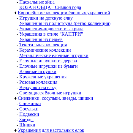
-
Пасхальные яйца
-
КОЗА и ОВЦА - Символ года
♦
Европейские коллекции ёлочных украшений
-
Игрушки на детскую елку
-
Украшения из полистоуна (ретро-коллекция)
-
Украшения-подвески из акрила
-
Украшения в стиле "КАНТРИ"
-
Украшения из перьев
-
Текстильная коллекция
-
Керамические коллекции
-
Металлические ёлочные игрушки
-
Елочные игрушки из дерева
-
Елочные игрушки из бумаги
-
Валяные игрушки
-
Кружевные украшения
-
Розовая коллекция
-
Верхушки на елку
-
Светящиеся ёлочные игрушки
♦
Снежинки, сосульки, звезды, шишки
-
Снежинки
-
Сосульки
-
Подвески
-
Звезды
-
Шишки
♦
Украшения для настольных елок