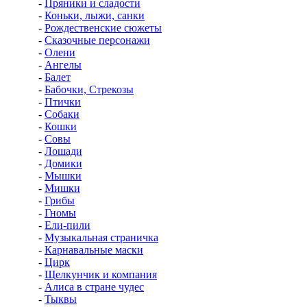
-
Пряники и сладости
-
Коньки, лыжи, санки
-
Рождественские сюжеты
-
Сказочные персонажи
-
Олени
-
Ангелы
-
Балет
-
Бабочки, Стрекозы
-
Птички
-
Собаки
-
Кошки
-
Совы
-
Лошади
-
Домики
-
Мышки
-
Мишки
-
Грибы
-
Гномы
-
Ели-пили
-
Музыкальная страничка
-
Карнавальные маски
-
Цирк
-
Щелкунчик и компания
-
Алиса в стране чудес
-
Тыквы