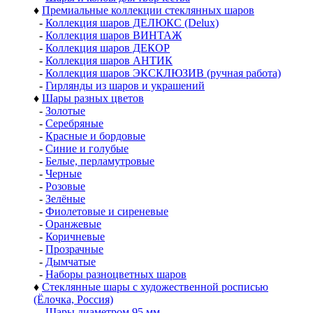
♦
Премиальные коллекции стеклянных шаров
-
Коллекция шаров ДЕЛЮКС (Delux)
-
Коллекция шаров ВИНТАЖ
-
Коллекция шаров ДЕКОР
-
Коллекция шаров АНТИК
-
Коллекция шаров ЭКСКЛЮЗИВ (ручная работа)
-
Гирлянды из шаров и украшений
♦
Шары разных цветов
-
Золотые
-
Серебряные
-
Красные и бордовые
-
Синие и голубые
-
Белые, перламутровые
-
Черные
-
Розовые
-
Зелёные
-
Фиолетовые и сиреневые
-
Оранжевые
-
Коричневые
-
Прозрачные
-
Дымчатые
-
Наборы разноцветных шаров
♦
Стеклянные шары с художественной росписью
(Ёлочка, Россия)
-
Шары диаметром 95 мм