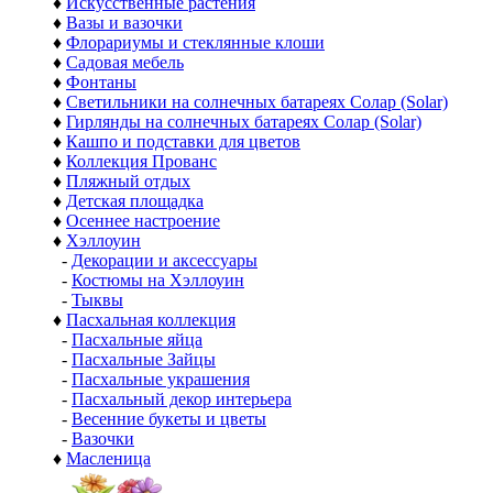
♦
Искусственные растения
♦
Вазы и вазочки
♦
Флорариумы и стеклянные клоши
♦
Садовая мебель
♦
Фонтаны
♦
Светильники на солнечных батареях Солар (Solar)
♦
Гирлянды на солнечных батареях Солар (Solar)
♦
Кашпо и подставки для цветов
♦
Коллекция Прованс
♦
Пляжный отдых
♦
Детская площадка
♦
Осеннее настроение
♦
Хэллоуин
-
Декорации и аксессуары
-
Костюмы на Хэллоуин
-
Тыквы
♦
Пасхальная коллекция
-
Пасхальные яйца
-
Пасхальные Зайцы
-
Пасхальные украшения
-
Пасхальный декор интерьера
-
Весенние букеты и цветы
-
Вазочки
♦
Масленица