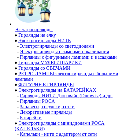
Электро­гирлянды
♦
Гирлянды на елку
♦
Электрогирлянды НИТЬ
-
Электрогирлянды со светодиодами
-
Электрогирлянды с лампами накаливания
-
Гирлянды с фигурными лампами и насадками
♦
Гирлянды МУЛЬТИШАРИКИ
♦
Гирлянды со СВЕЧАМИ
♦
РЕТРО ЛАМПЫ электрогирлянды с большими
лампами
♦
ФИГУРНЫЕ ГИРЛЯНДЫ
♦
Электрогирлянды на БАТАРЕЙКАХ
-
Гирлянды НИТИ Дюравайс (Durawise) и др.
-
Гирлянды РОСА
-
Занавесы, сосульки, сетки
-
Декоративные гирлянды
-
Батарейки
♦
Электрогирлянды с минидиодами РОСА
(КАПЕЛЬКИ)
-
Капельки - нити с адаптером от сети