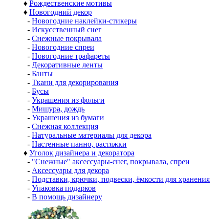
♦
Рождественские мотивы
♦
Новогодний декор
-
Новогодние наклейки-стикеры
-
Искусственный снег
-
Снежные покрывала
-
Новогодние спреи
-
Новогодние трафареты
-
Декоративные ленты
-
Банты
-
Ткани для декорирования
-
Бусы
-
Украшения из фольги
-
Мишура, дождь
-
Украшения из бумаги
-
Снежная коллекция
-
Натуральные материалы для декора
-
Настенные панно, растяжки
♦
Уголок дизайнера и декоратора
-
"Снежные" аксессуары-снег, покрывала, спреи
-
Аксессуары для декора
-
Подставки, крючки, подвески, ёмкости для хранения
-
Упаковка подарков
-
В помощь дизайнеру