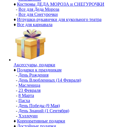
♦
Костюмы ДЕДА МОРОЗА и СНЕГУРОЧКИ
-
Все для Деда Мороза
-
Все для Снегурочки
♦
Игрушки-рукавички для кукольного театра
♦
Все для карнавала
Аксессуары, подарки
♦
Подарки к праздникам
-
День Рождения
-
День Влюбленных (14 Февраля)
-
Масленица
-
23 Февраля
-
8 Марта
-
Пасха
-
День Победы (9 Мая)
-
День Знаний (1 Сентября)
-
Хэллоуин
♦
Корпоративные подарки
♦
Достойные подарки