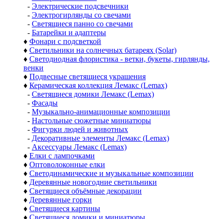
-
Электрические подсвечники
-
Электрогирлянды со свечами
-
Светящиеся панно со свечами
-
Батарейки и адаптеры
♦
Фонари с подсветкой
♦
Светильники на солнечных батареях (Solar)
♦
Светодиодная флористика - ветки, букеты, гирлянды,
венки
♦
Подвесные светящиеся украшения
♦
Керамическая коллекция Лемакс (Lemax)
-
Светящиеся домики Лемакс (Lemax)
-
Фасады
-
Музыкально-анимационные композиции
-
Настольные сюжетные миниатюры
-
Фигурки людей и животных
-
Декоративные элементы Лемакс (Lemax)
-
Аксессуары Лемакс (Lemax)
♦
Елки с лампочками
♦
Оптоволоконные елки
♦
Светодинамические и музыкальные композиции
♦
Деревянные новогодние светильники
♦
Светящиеся объёмные декорации
♦
Деревянные горки
♦
Светящиеся картины
♦
Светящиеся домики и миниатюры