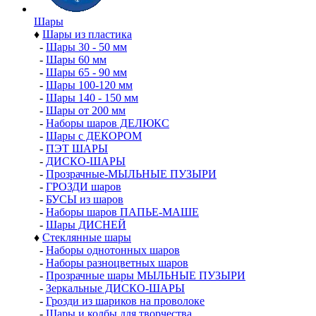
Шары
♦
Шары из пластика
-
Шары 30 - 50 мм
-
Шары 60 мм
-
Шары 65 - 90 мм
-
Шары 100-120 мм
-
Шары 140 - 150 мм
-
Шары от 200 мм
-
Наборы шаров ДЕЛЮКС
-
Шары с ДЕКОРОМ
-
ПЭТ ШАРЫ
-
ДИСКО-ШАРЫ
-
Прозрачные-МЫЛЬНЫЕ ПУЗЫРИ
-
ГРОЗДИ шаров
-
БУСЫ из шаров
-
Наборы шаров ПАПЬЕ-МАШЕ
-
Шары ДИСНЕЙ
♦
Стеклянные шары
-
Наборы однотонных шаров
-
Наборы разноцветных шаров
-
Прозрачные шары МЫЛЬНЫЕ ПУЗЫРИ
-
Зеркальные ДИСКО-ШАРЫ
-
Грозди из шариков на проволоке
-
Шары и колбы для творчества