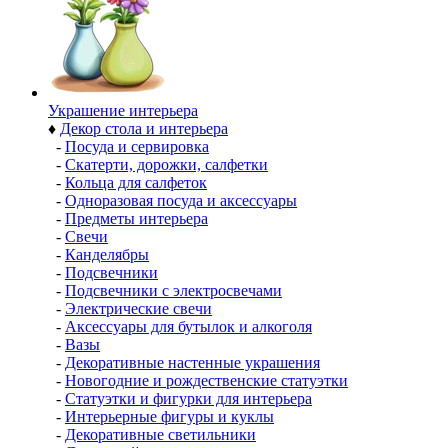
Украшение интерьера
♦
Декор стола и интерьера
-
Посуда и сервировка
-
Скатерти, дорожки, салфетки
-
Кольца для салфеток
-
Одноразовая посуда и аксессуары
-
Предметы интерьера
-
Свечи
-
Канделябры
-
Подсвечники
-
Подсвечники с электросвечами
-
Электрические свечи
-
Аксессуары для бутылок и алкоголя
-
Вазы
-
Декоративные настенные украшения
-
Новогодние и рождественские статуэтки
-
Статуэтки и фигурки для интерьера
-
Интерьерные фигуры и куклы
-
Декоративные светильники