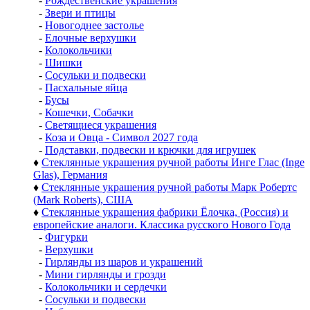
-
Рождественские украшения
-
Звери и птицы
-
Новогоднее застолье
-
Елочные верхушки
-
Колокольчики
-
Шишки
-
Сосульки и подвески
-
Пасхальные яйца
-
Бусы
-
Кошечки, Собачки
-
Светящиеся украшения
-
Коза и Овца - Символ 2027 года
-
Подставки, подвески и крючки для игрушек
♦
Стеклянные украшения ручной работы Инге Глас (Inge
Glas), Германия
♦
Стеклянные украшения ручной работы Марк Робертс
(Mark Roberts), США
♦
Стеклянные украшения фабрики Ёлочка, (Россия) и
европейские аналоги. Классика русского Нового Года
-
Фигурки
-
Верхушки
-
Гирлянды из шаров и украшений
-
Мини гирлянды и грозди
-
Колокольчики и сердечки
-
Сосульки и подвески