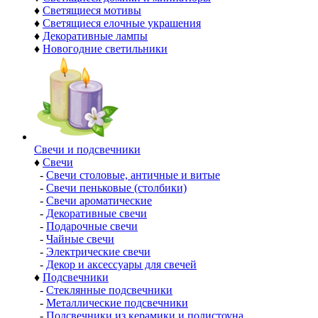
♦
Светящиеся мотивы
♦
Светящиеся елочные украшения
♦
Декоративные лампы
♦
Новогодние светильники
Свечи и подсвечники
♦
Свечи
-
Свечи столовые, античные и витые
-
Свечи пеньковые (столбики)
-
Свечи ароматические
-
Декоративные свечи
-
Подарочные свечи
-
Чайные свечи
-
Электрические свечи
-
Декор и аксессуары для свечей
♦
Подсвечники
-
Стеклянные подсвечники
-
Металлические подсвечники
-
Подсвечники из керамики и полистоуна