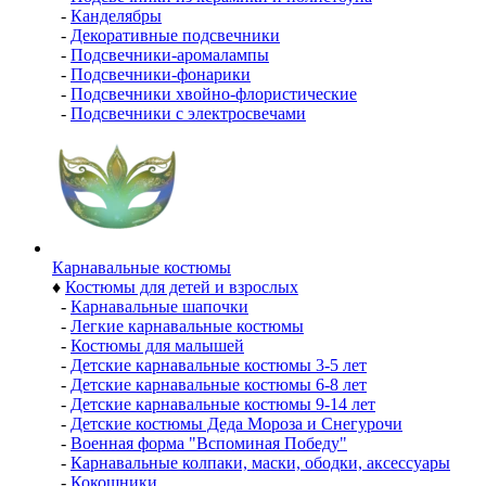
-
Канделябры
-
Декоративные подсвечники
-
Подсвечники-аромалампы
-
Подсвечники-фонарики
-
Подсвечники хвойно-флористические
-
Подсвечники с электросвечами
Карнавальные костюмы
♦
Костюмы для детей и взрослых
-
Карнавальные шапочки
-
Легкие карнавальные костюмы
-
Костюмы для малышей
-
Детские карнавальные костюмы 3-5 лет
-
Детские карнавальные костюмы 6-8 лет
-
Детские карнавальные костюмы 9-14 лет
-
Детские костюмы Деда Мороза и Снегурочи
-
Военная форма "Вспоминая Победу"
-
Карнавальные колпаки, маски, ободки, аксессуары
-
Кокошники