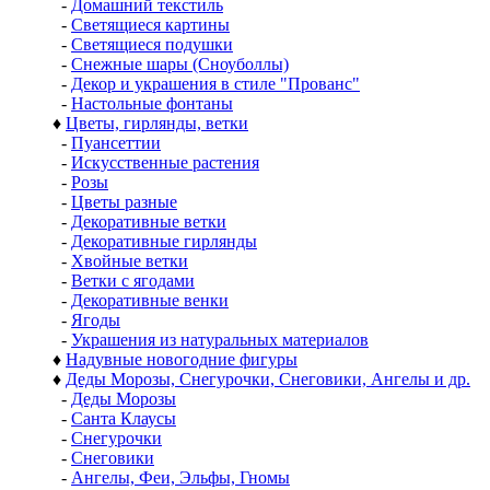
-
Домашний текстиль
-
Светящиеся картины
-
Светящиеся подушки
-
Снежные шары (Сноуболлы)
-
Декор и украшения в стиле "Прованс"
-
Настольные фонтаны
♦
Цветы, гирлянды, ветки
-
Пуансеттии
-
Искусственные растения
-
Розы
-
Цветы разные
-
Декоративные ветки
-
Декоративные гирлянды
-
Хвойные ветки
-
Ветки с ягодами
-
Декоративные венки
-
Ягоды
-
Украшения из натуральных материалов
♦
Надувные новогодние фигуры
♦
Деды Морозы, Снегурочки, Снеговики, Ангелы и др.
-
Деды Морозы
-
Санта Клаусы
-
Снегурочки
-
Снеговики
-
Ангелы, Феи, Эльфы, Гномы