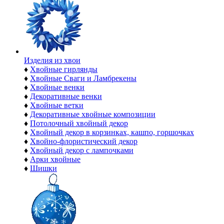
Изделия из хвои
♦
Хвойные гирлянды
♦
Хвойные Сваги и Ламбрекены
♦
Хвойные венки
♦
Декоративные венки
♦
Хвойные ветки
♦
Декоративные хвойные композиции
♦
Потолочный хвойный декор
♦
Хвойный декор в корзинках, кашпо, горшочках
♦
Хвойно-флористический декор
♦
Хвойный декор с лампочками
♦
Арки хвойные
♦
Шишки