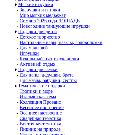
♦
Мягкие игрушки
-
Зверушки и птички
-
Мир мягких медвежат
-
Символ 2026 года ЛОШАДЬ
-
Новогодние танцующие игрушки
♦
Подарки для детей
-
Детское творчество
-
Настольные игры, паззлы, головоломки
-
Для малышей
-
Игрушки
-
Кукольный театр: рукавички
-
Активный отдых
♦
Подарки для семьи
-
Для папы, дедушки, брата
-
Для мамы, бабушки, сестры
♦
Тематические подарки
-
Тропики и море
-
Итальянская тема
-
Коллекция Прованс
-
Весеннее настроение
-
Осеннее настроение
-
Свадебная тематика
-
Восточная тематика
-
Пикник на природе
-
Моряк путешественик