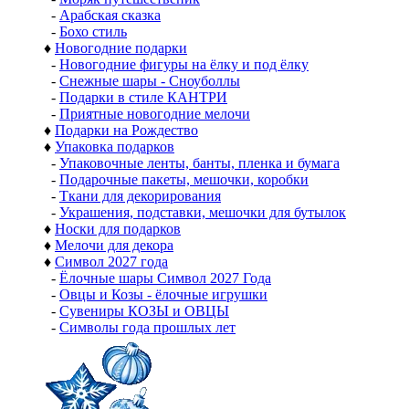
-
Арабская сказка
-
Бохо стиль
♦
Новогодние подарки
-
Новогодние фигуры на ёлку и под ёлку
-
Снежные шары - Сноуболлы
-
Подарки в стиле КАНТРИ
-
Приятные новогодние мелочи
♦
Подарки на Рождество
♦
Упаковка подарков
-
Упаковочные ленты, банты, пленка и бумага
-
Подарочные пакеты, мешочки, коробки
-
Ткани для декорирования
-
Украшения, подставки, мешочки для бутылок
♦
Носки для подарков
♦
Мелочи для декора
♦
Символ 2027 года
-
Ёлочные шары Символ 2027 Года
-
Овцы и Козы - ёлочные игрушки
-
Сувениры КОЗЫ и ОВЦЫ
-
Символы года прошлых лет