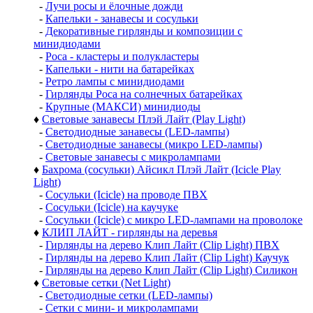
-
Лучи росы и ёлочные дожди
-
Капельки - занавесы и сосульки
-
Декоративные гирлянды и композиции с
минидиодами
-
Роса - кластеры и полукластеры
-
Капельки - нити на батарейках
-
Ретро лампы с минидиодами
-
Гирлянды Роса на солнечных батарейках
-
Крупные (МАКСИ) минидиоды
♦
Световые занавесы Плэй Лайт (Play Light)
-
Светодиодные занавесы (LED-лампы)
-
Светодиодные занавесы (микро LED-лампы)
-
Световые занавесы с микролампами
♦
Бахрома (сосульки) Айсикл Плэй Лайт (Icicle Play
Light)
-
Сосульки (Icicle) на проводе ПВХ
-
Сосульки (Icicle) на каучуке
-
Сосульки (Icicle) с микро LED-лампами на проволоке
♦
КЛИП ЛАЙТ - гирлянды на деревья
-
Гирлянды на дерево Клип Лайт (Clip Light) ПВХ
-
Гирлянды на дерево Клип Лайт (Clip Light) Каучук
-
Гирлянды на дерево Клип Лайт (Clip Light) Силикон
♦
Световые сетки (Net Light)
-
Светодиодные сетки (LED-лампы)
-
Сетки с мини- и микролампами