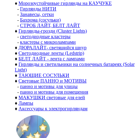
♦
Морозоустойчивые гирлянды на КАУЧУКЕ
-
Гирлянды НИТИ
-
Занавесы, сетки
-
Бахрома (сосульки)
-
СТРОБ ЛАЙТ, БЕЛТ ЛАЙТ
♦
Гирлянды-грозди (Cluster Lights)
-
светодиодные кластеры
-
кластеры с микролампами
♦
ДЮРАЛАЙТ- светящийся шнур
♦
Светодиодные ленты (Ledstrip)
♦
БЕЛТ ЛАЙТ - лента с лампами
♦
Гирлянды и светильники на солнечных батареях (Solar
Light)
♦
ТАЮЩИЕ СОСУЛЬКИ
♦
Световые ПАННО и МОТИВЫ
-
панно и мотивы для улицы
-
панно и мотивы для помещения
♦
МАКУШКИ световые для елей
♦
Лампы
♦
Аксессуары к электрогирляндам