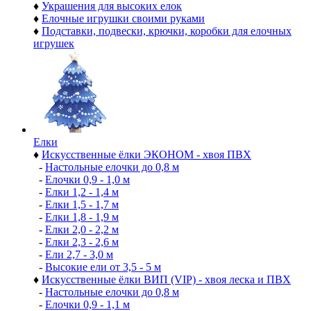
♦
Украшения для высоких елок
♦
Елочные игрушки своими руками
♦
Подставки, подвески, крючки, коробки для елочных
игрушек
Елки
♦
Искусственные ёлки ЭКОНОМ - хвоя ПВХ
-
Настольные елочки до 0,8 м
-
Елочки 0,9 - 1,0 м
-
Елки 1,2 - 1,4 м
-
Елки 1,5 - 1,7 м
-
Елки 1,8 - 1,9 м
-
Елки 2,0 - 2,2 м
-
Елки 2,3 - 2,6 м
-
Ели 2,7 - 3,0 м
-
Высокие ели от 3,5 - 5 м
♦
Искусственные ёлки ВИП (VIP) - хвоя леска и ПВХ
-
Настольные елочки до 0,8 м
-
Елочки 0,9 - 1,1 м