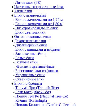
-
Литая хвоя (РЕ)
♦
Настенные и пристенные ёлки
♦
Узкие ёлки
♦
Елки с лампочками
-
Ёлки с лампочками до 1,75 м
-
Ёлки с лампочками от 1,80 м
-
Электрогирлянды на ёлку
-
Ёлки-светильники
♦
Оптоволоконные елки
♦
Декоративные елки
-
Дизайнерские ёлки
-
Ёлки с шишками и ягодами
-
Заснеженные ёлки
-
Белые ёлки
-
Голубые ёлки
-
Чёрные и цветные ёлки
-
Блестящие ёлки из фольги
-
Украшенные ёлки
-
Сувенирные елки
♦
Ёлки по брендам
-
Триумф Три (Triumph Tree)
-
Блэк Бокс (Black Box)
-
Нэшнл Три Ко (National Tree Co)
-
Кэминг (Kaemingk)
-
Нордик Коллекшн (Nordic Collection)