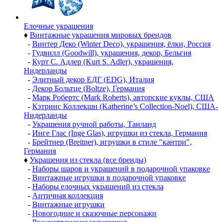
Елочные украшения
♦
Винтажные украшения мировых брендов
-
Винтер Деко (Winter Deco), украшения, ёлки, Россия
-
Гудвилл (Goodwill), украшения, декор, Бельгия
-
Курт С. Адлер (Kurt S. Adler), украшения,
Нидерланды
-
Элитный декор ЕДГ (EDG), Италия
-
Декор Больтце (Boltze), Германия
-
Марк Робертс (Mark Roberts), авторские куклы, США
-
Кэтринс Коллекшн (Katherine’s Collection-Noel), США-
Нидерланды
-
Украшения ручной работы, Таиланд
-
Инге Глас (Inge Glas), игрушки из стекла, Германия
-
Брейтнер (Breitner), игрушки в стиле "кантри",
Германия
♦
Украшения из стекла (все бренды)
-
Наборы шаров и украшений в подарочной упаковке
-
Винтажные игрушки в подарочной упаковке
-
Наборы елочных украшений из стекла
-
Античная коллекция
-
Винтажные игрушки
-
Новогодние и сказочные персонажи