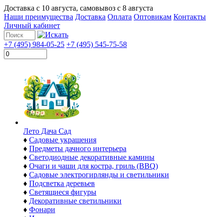
Доставка с
10 августа
, самовывоз с
8 августа
Наши преимущества
Доставка
Оплата
Оптовикам
Контакты
Личный кабинет
+7 (495) 984-05-25
+7 (495) 545-75-58
Лето Дача Сад
♦
Садовые украшения
♦
Предметы дачного интерьера
♦
Светодиодные декоративные камины
♦
Очаги и чаши для костра, гриль (BBQ)
♦
Садовые электрогирлянды и светильники
♦
Подсветка деревьев
♦
Светящиеся фигуры
♦
Декоративные светильники
♦
Фонари