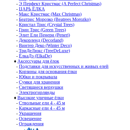
-
Э Перфект Кристмас (A Perfect Christmas)
-
ЦАРЬ ЁЛКА
-
Макс Кристмас (Max Christmas)
-
Беатрис Морозко (Beatrees Morozko)
-
Кристал Трис (Crystal Trees)
-
Грин Трис (Green Trees)
-
Элит Ели Пенери (Peneri)
-
Декорленд (Decorland)
-
Винтер Деко (Winter Deco)
-
ТриДеЛюкс (TreeDeLuxe)
-
ЁлкаДэ (ElkaDe)
♦
Аксессуары для ёлок
-
Подставки для искусственных и живых елей
-
Корзины для основания ёлки
-
Юбки и покрывала
-
Сумки для хранения
-
Светящиеся верхушки
-
Электрогирлянды
♦
Высокие уличные ёлки
-
Ствольные ели 4 - 45 м
-
Каркасные ели 4 - 45 м
-
Украшения
-
Освещение
-
Ограждения