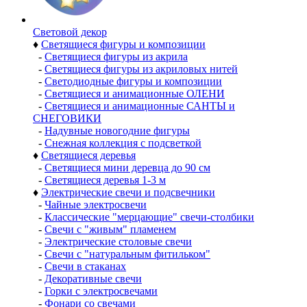
Световой декор
♦
Светящиеся фигуры и композиции
-
Светящиеся фигуры из акрила
-
Светящиеся фигуры из акриловых нитей
-
Светодиодные фигуры и композиции
-
Светящиеся и анимационные ОЛЕНИ
-
Светящиеся и анимационные САНТЫ и
СНЕГОВИКИ
-
Надувные новогодние фигуры
-
Снежная коллекция с подсветкой
♦
Светящиеся деревья
-
Светящиеся мини деревца до 90 см
-
Светящиеся деревья 1-3 м
♦
Электрические свечи и подсвечники
-
Чайные электросвечи
-
Классические "мерцающие" свечи-столбики
-
Свечи с "живым" пламенем
-
Электрические столовые свечи
-
Свечи с "натуральным фитильком"
-
Свечи в стаканах
-
Декоративные свечи
-
Горки с электросвечами
-
Фонари со свечами