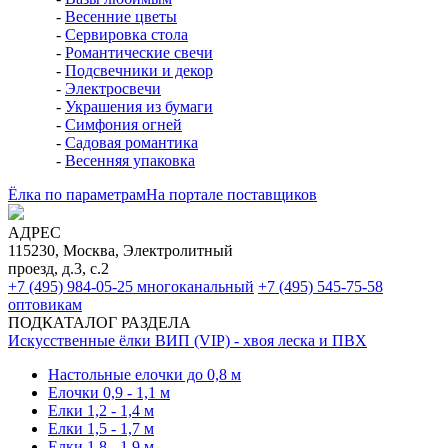
-
Весенние цветы
-
Сервировка стола
-
Романтические свечи
-
Подсвечники и декор
-
Электросвечи
-
Украшения из бумаги
-
Симфония огней
-
Садовая романтика
-
Весенняя упаковка
Ёлка по параметрам
На портале поставщиков
АДРЕС
115230, Москва, Электролитный
проезд, д.3, с.2
+7 (495) 984-05-25
многоканальный
+7 (495) 545-75-58
оптовикам
ПОДКАТАЛОГ РАЗДЕЛА
Искусственные ёлки ВИП (VIP) - хвоя леска и ПВХ
Настольные елочки до 0,8 м
Елочки 0,9 - 1,1 м
Елки 1,2 - 1,4 м
Елки 1,5 - 1,7 м
Елки 1,8 - 1,9 м