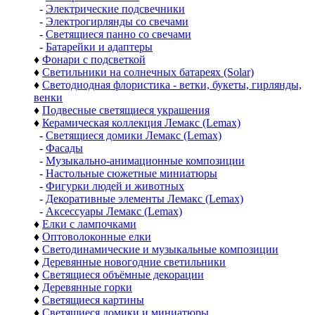
-
Электрические подсвечники
-
Электрогирлянды со свечами
-
Светящиеся панно со свечами
-
Батарейки и адаптеры
♦
Фонари с подсветкой
♦
Светильники на солнечных батареях (Solar)
♦
Светодиодная флористика - ветки, букеты, гирлянды,
венки
♦
Подвесные светящиеся украшения
♦
Керамическая коллекция Лемакс (Lemax)
-
Светящиеся домики Лемакс (Lemax)
-
Фасады
-
Музыкально-анимационные композиции
-
Настольные сюжетные миниатюры
-
Фигурки людей и животных
-
Декоративные элементы Лемакс (Lemax)
-
Аксессуары Лемакс (Lemax)
♦
Елки с лампочками
♦
Оптоволоконные елки
♦
Светодинамические и музыкальные композиции
♦
Деревянные новогодние светильники
♦
Светящиеся объёмные декорации
♦
Деревянные горки
♦
Светящиеся картины
♦
Светящиеся домики и миниатюры