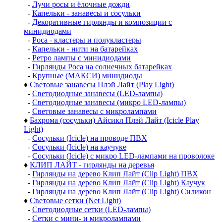
-
Лучи росы и ёлочные дожди
-
Капельки - занавесы и сосульки
-
Декоративные гирлянды и композиции с
минидиодами
-
Роса - кластеры и полукластеры
-
Капельки - нити на батарейках
-
Ретро лампы с минидиодами
-
Гирлянды Роса на солнечных батарейках
-
Крупные (МАКСИ) минидиоды
♦
Световые занавесы Плэй Лайт (Play Light)
-
Светодиодные занавесы (LED-лампы)
-
Светодиодные занавесы (микро LED-лампы)
-
Световые занавесы с микролампами
♦
Бахрома (сосульки) Айсикл Плэй Лайт (Icicle Play
Light)
-
Сосульки (Icicle) на проводе ПВХ
-
Сосульки (Icicle) на каучуке
-
Сосульки (Icicle) с микро LED-лампами на проволоке
♦
КЛИП ЛАЙТ - гирлянды на деревья
-
Гирлянды на дерево Клип Лайт (Clip Light) ПВХ
-
Гирлянды на дерево Клип Лайт (Clip Light) Каучук
-
Гирлянды на дерево Клип Лайт (Clip Light) Силикон
♦
Световые сетки (Net Light)
-
Светодиодные сетки (LED-лампы)
-
Сетки с мини- и микролампами