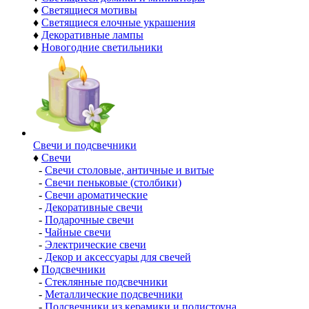
♦
Светящиеся мотивы
♦
Светящиеся елочные украшения
♦
Декоративные лампы
♦
Новогодние светильники
Свечи и подсвечники
♦
Свечи
-
Свечи столовые, античные и витые
-
Свечи пеньковые (столбики)
-
Свечи ароматические
-
Декоративные свечи
-
Подарочные свечи
-
Чайные свечи
-
Электрические свечи
-
Декор и аксессуары для свечей
♦
Подсвечники
-
Стеклянные подсвечники
-
Металлические подсвечники
-
Подсвечники из керамики и полистоуна