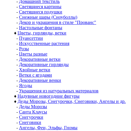
-
Домашний текстиль
-
Светящиеся картины
-
Светящиеся подушки
-
Снежные шары (Сноуболлы)
-
Декор и украшения в стиле "Прованс"
-
Настольные фонтаны
♦
Цветы, гирлянды, ветки
-
Пуансеттии
-
Искусственные растения
-
Розы
-
Цветы разные
-
Декоративные ветки
-
Декоративные гирлянды
-
Хвойные ветки
-
Ветки с ягодами
-
Декоративные венки
-
Ягоды
-
Украшения из натуральных материалов
♦
Надувные новогодние фигуры
♦
Деды Морозы, Снегурочки, Снеговики, Ангелы и др.
-
Деды Морозы
-
Санта Клаусы
-
Снегурочки
-
Снеговики
-
Ангелы, Феи, Эльфы, Гномы