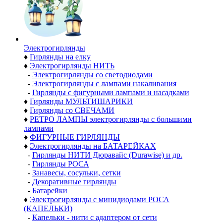
Электро­гирлянды
♦
Гирлянды на елку
♦
Электрогирлянды НИТЬ
-
Электрогирлянды со светодиодами
-
Электрогирлянды с лампами накаливания
-
Гирлянды с фигурными лампами и насадками
♦
Гирлянды МУЛЬТИШАРИКИ
♦
Гирлянды со СВЕЧАМИ
♦
РЕТРО ЛАМПЫ электрогирлянды с большими
лампами
♦
ФИГУРНЫЕ ГИРЛЯНДЫ
♦
Электрогирлянды на БАТАРЕЙКАХ
-
Гирлянды НИТИ Дюравайс (Durawise) и др.
-
Гирлянды РОСА
-
Занавесы, сосульки, сетки
-
Декоративные гирлянды
-
Батарейки
♦
Электрогирлянды с минидиодами РОСА
(КАПЕЛЬКИ)
-
Капельки - нити с адаптером от сети