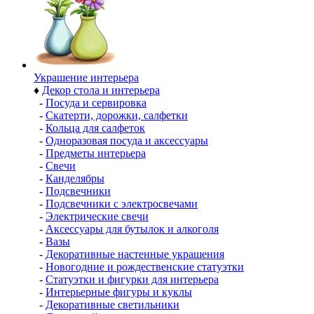
Украшение интерьера
♦
Декор стола и интерьера
-
Посуда и сервировка
-
Скатерти, дорожки, салфетки
-
Кольца для салфеток
-
Одноразовая посуда и аксессуары
-
Предметы интерьера
-
Свечи
-
Канделябры
-
Подсвечники
-
Подсвечники с электросвечами
-
Электрические свечи
-
Аксессуары для бутылок и алкоголя
-
Вазы
-
Декоративные настенные украшения
-
Новогодние и рождественские статуэтки
-
Статуэтки и фигурки для интерьера
-
Интерьерные фигуры и куклы
-
Декоративные светильники