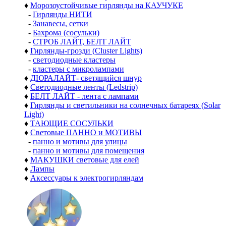
♦
Морозоустойчивые гирлянды на КАУЧУКЕ
-
Гирлянды НИТИ
-
Занавесы, сетки
-
Бахрома (сосульки)
-
СТРОБ ЛАЙТ, БЕЛТ ЛАЙТ
♦
Гирлянды-грозди (Cluster Lights)
-
светодиодные кластеры
-
кластеры с микролампами
♦
ДЮРАЛАЙТ- светящийся шнур
♦
Светодиодные ленты (Ledstrip)
♦
БЕЛТ ЛАЙТ - лента с лампами
♦
Гирлянды и светильники на солнечных батареях (Solar
Light)
♦
ТАЮЩИЕ СОСУЛЬКИ
♦
Световые ПАННО и МОТИВЫ
-
панно и мотивы для улицы
-
панно и мотивы для помещения
♦
МАКУШКИ световые для елей
♦
Лампы
♦
Аксессуары к электрогирляндам