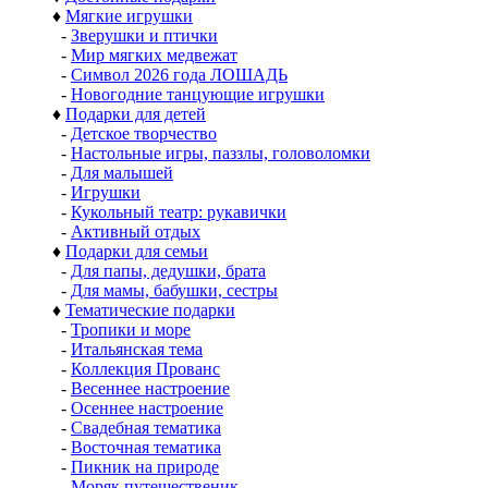
♦
Мягкие игрушки
-
Зверушки и птички
-
Мир мягких медвежат
-
Символ 2026 года ЛОШАДЬ
-
Новогодние танцующие игрушки
♦
Подарки для детей
-
Детское творчество
-
Настольные игры, паззлы, головоломки
-
Для малышей
-
Игрушки
-
Кукольный театр: рукавички
-
Активный отдых
♦
Подарки для семьи
-
Для папы, дедушки, брата
-
Для мамы, бабушки, сестры
♦
Тематические подарки
-
Тропики и море
-
Итальянская тема
-
Коллекция Прованс
-
Весеннее настроение
-
Осеннее настроение
-
Свадебная тематика
-
Восточная тематика
-
Пикник на природе
-
Моряк путешественик