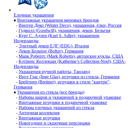
Елочные украшения
♦
Винтажные украшения мировых брендов
-
Винтер Деко (Winter Deco), украшения, ёлки, Россия
-
Гудвилл (Goodwill), украшения, декор, Бельгия
-
Курт С. Адлер (Kurt S. Adler), украшения,
Нидерланды
-
Элитный декор ЕДГ (EDG), Италия
-
Декор Больтце (Boltze), Германия
-
Марк Робертс (Mark Roberts), авторские куклы, США
-
Кэтринс Коллекшн (Katherine’s Collection-Noel), США-
Нидерланды
-
Украшения ручной работы, Таиланд
-
Инге Глас (Inge Glas), игрушки из стекла, Германия
-
Брейтнер (Breitner), игрушки в стиле "кантри",
Германия
♦
Украшения из стекла (все бренды)
-
Наборы шаров и украшений в подарочной упаковке
-
Винтажные игрушки в подарочной упаковке
-
Наборы елочных украшений из стекла
-
Античная коллекция
-
Винтажные игрушки
-
Новогодние и сказочные персонажи