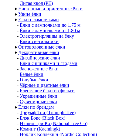
-
Литая хвоя (РЕ)
♦
Настенные и пристенные ёлки
♦
Узкие ёлки
♦
Елки с лампочками
-
Ёлки с лампочками до 1,75 м
-
Ёлки с лампочками от 1,80 м
-
Электрогирлянды на ёлку
-
Ёлки-светильники
♦
Оптоволоконные елки
♦
Декоративные елки
-
Дизайнерские ёлки
-
Ёлки с шишками и ягодами
-
Заснеженные ёлки
-
Белые ёлки
-
Голубые ёлки
-
Чёрные и цветные ёлки
-
Блестящие ёлки из фольги
-
Украшенные ёлки
-
Сувенирные елки
♦
Ёлки по брендам
-
Триумф Три (Triumph Tree)
-
Блэк Бокс (Black Box)
-
Нэшнл Три Ко (National Tree Co)
-
Кэминг (Kaemingk)
-
Нордик Коллекшн (Nordic Collection)