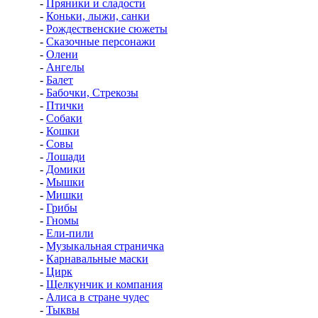
-
Пряники и сладости
-
Коньки, лыжи, санки
-
Рождественские сюжеты
-
Сказочные персонажи
-
Олени
-
Ангелы
-
Балет
-
Бабочки, Стрекозы
-
Птички
-
Собаки
-
Кошки
-
Совы
-
Лошади
-
Домики
-
Мышки
-
Мишки
-
Грибы
-
Гномы
-
Ели-пили
-
Музыкальная страничка
-
Карнавальные маски
-
Цирк
-
Щелкунчик и компания
-
Алиса в стране чудес
-
Тыквы