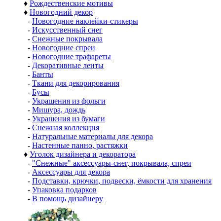
♦
Рождественские мотивы
♦
Новогодний декор
-
Новогодние наклейки-стикеры
-
Искусственный снег
-
Снежные покрывала
-
Новогодние спреи
-
Новогодние трафареты
-
Декоративные ленты
-
Банты
-
Ткани для декорирования
-
Бусы
-
Украшения из фольги
-
Мишура, дождь
-
Украшения из бумаги
-
Снежная коллекция
-
Натуральные материалы для декора
-
Настенные панно, растяжки
♦
Уголок дизайнера и декоратора
-
"Снежные" аксессуары-снег, покрывала, спреи
-
Аксессуары для декора
-
Подставки, крючки, подвески, ёмкости для хранения
-
Упаковка подарков
-
В помощь дизайнеру