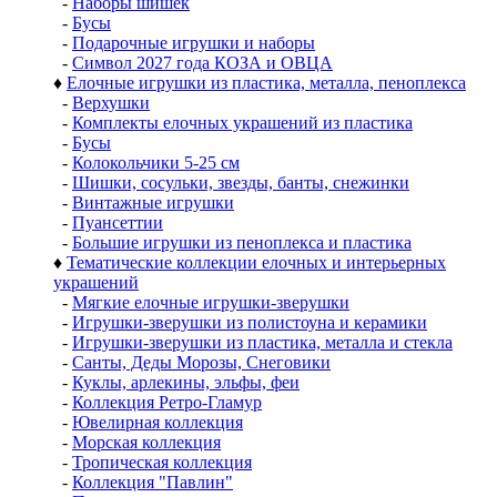
-
Наборы шишек
-
Бусы
-
Подарочные игрушки и наборы
-
Символ 2027 года КОЗА и ОВЦА
♦
Елочные игрушки из пластика, металла, пеноплекса
-
Верхушки
-
Комплекты елочных украшений из пластика
-
Бусы
-
Колокольчики 5-25 см
-
Шишки, сосульки, звезды, банты, снежинки
-
Винтажные игрушки
-
Пуансеттии
-
Большие игрушки из пеноплекса и пластика
♦
Тематические коллекции елочных и интерьерных
украшений
-
Мягкие елочные игрушки-зверушки
-
Игрушки-зверушки из полистоуна и керамики
-
Игрушки-зверушки из пластика, металла и стекла
-
Санты, Деды Морозы, Снеговики
-
Куклы, арлекины, эльфы, феи
-
Коллекция Ретро-Гламур
-
Ювелирная коллекция
-
Морская коллекция
-
Тропическая коллекция
-
Коллекция "Павлин"