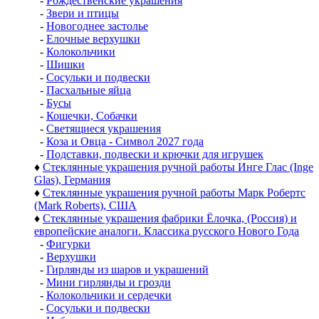
-
Рождественские украшения
-
Звери и птицы
-
Новогоднее застолье
-
Елочные верхушки
-
Колокольчики
-
Шишки
-
Сосульки и подвески
-
Пасхальные яйца
-
Бусы
-
Кошечки, Собачки
-
Светящиеся украшения
-
Коза и Овца - Символ 2027 года
-
Подставки, подвески и крючки для игрушек
♦
Стеклянные украшения ручной работы Инге Глас (Inge
Glas), Германия
♦
Стеклянные украшения ручной работы Марк Робертс
(Mark Roberts), США
♦
Стеклянные украшения фабрики Ёлочка, (Россия) и
европейские аналоги. Классика русского Нового Года
-
Фигурки
-
Верхушки
-
Гирлянды из шаров и украшений
-
Мини гирлянды и грозди
-
Колокольчики и сердечки
-
Сосульки и подвески