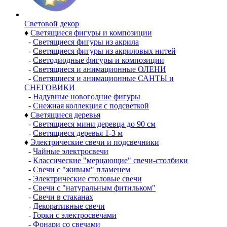
Световой декор
♦
Светящиеся фигуры и композиции
-
Светящиеся фигуры из акрила
-
Светящиеся фигуры из акриловых нитей
-
Светодиодные фигуры и композиции
-
Светящиеся и анимационные ОЛЕНИ
-
Светящиеся и анимационные САНТЫ и
СНЕГОВИКИ
-
Надувные новогодние фигуры
-
Снежная коллекция с подсветкой
♦
Светящиеся деревья
-
Светящиеся мини деревца до 90 см
-
Светящиеся деревья 1-3 м
♦
Электрические свечи и подсвечники
-
Чайные электросвечи
-
Классические "мерцающие" свечи-столбики
-
Свечи с "живым" пламенем
-
Электрические столовые свечи
-
Свечи с "натуральным фитильком"
-
Свечи в стаканах
-
Декоративные свечи
-
Горки с электросвечами
-
Фонари со свечами