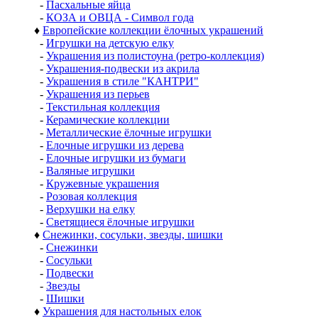
-
Пасхальные яйца
-
КОЗА и ОВЦА - Символ года
♦
Европейские коллекции ёлочных украшений
-
Игрушки на детскую елку
-
Украшения из полистоуна (ретро-коллекция)
-
Украшения-подвески из акрила
-
Украшения в стиле "КАНТРИ"
-
Украшения из перьев
-
Текстильная коллекция
-
Керамические коллекции
-
Металлические ёлочные игрушки
-
Елочные игрушки из дерева
-
Елочные игрушки из бумаги
-
Валяные игрушки
-
Кружевные украшения
-
Розовая коллекция
-
Верхушки на елку
-
Светящиеся ёлочные игрушки
♦
Снежинки, сосульки, звезды, шишки
-
Снежинки
-
Сосульки
-
Подвески
-
Звезды
-
Шишки
♦
Украшения для настольных елок