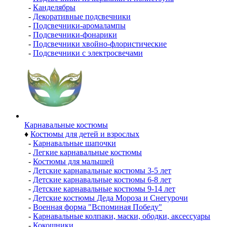
-
Канделябры
-
Декоративные подсвечники
-
Подсвечники-аромалампы
-
Подсвечники-фонарики
-
Подсвечники хвойно-флористические
-
Подсвечники с электросвечами
Карнавальные костюмы
♦
Костюмы для детей и взрослых
-
Карнавальные шапочки
-
Легкие карнавальные костюмы
-
Костюмы для малышей
-
Детские карнавальные костюмы 3-5 лет
-
Детские карнавальные костюмы 6-8 лет
-
Детские карнавальные костюмы 9-14 лет
-
Детские костюмы Деда Мороза и Снегурочи
-
Военная форма "Вспоминая Победу"
-
Карнавальные колпаки, маски, ободки, аксессуары
-
Кокошники