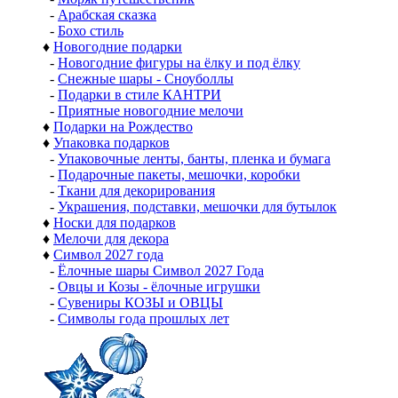
-
Арабская сказка
-
Бохо стиль
♦
Новогодние подарки
-
Новогодние фигуры на ёлку и под ёлку
-
Снежные шары - Сноуболлы
-
Подарки в стиле КАНТРИ
-
Приятные новогодние мелочи
♦
Подарки на Рождество
♦
Упаковка подарков
-
Упаковочные ленты, банты, пленка и бумага
-
Подарочные пакеты, мешочки, коробки
-
Ткани для декорирования
-
Украшения, подставки, мешочки для бутылок
♦
Носки для подарков
♦
Мелочи для декора
♦
Символ 2027 года
-
Ёлочные шары Символ 2027 Года
-
Овцы и Козы - ёлочные игрушки
-
Сувениры КОЗЫ и ОВЦЫ
-
Символы года прошлых лет