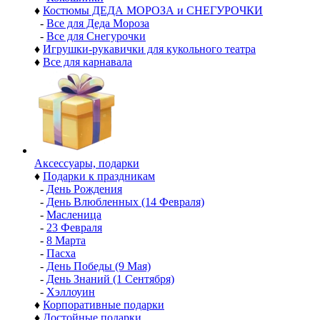
♦
Костюмы ДЕДА МОРОЗА и СНЕГУРОЧКИ
-
Все для Деда Мороза
-
Все для Снегурочки
♦
Игрушки-рукавички для кукольного театра
♦
Все для карнавала
Аксессуары, подарки
♦
Подарки к праздникам
-
День Рождения
-
День Влюбленных (14 Февраля)
-
Масленица
-
23 Февраля
-
8 Марта
-
Пасха
-
День Победы (9 Мая)
-
День Знаний (1 Сентября)
-
Хэллоуин
♦
Корпоративные подарки
♦
Достойные подарки