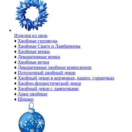
Изделия из хвои
♦
Хвойные гирлянды
♦
Хвойные Сваги и Ламбрекены
♦
Хвойные венки
♦
Декоративные венки
♦
Хвойные ветки
♦
Декоративные хвойные композиции
♦
Потолочный хвойный декор
♦
Хвойный декор в корзинках, кашпо, горшочках
♦
Хвойно-флористический декор
♦
Хвойный декор с лампочками
♦
Арки хвойные
♦
Шишки