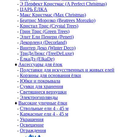
-
Э Перфект Кристмас (A Perfect Christmas)
-
ЦАРЬ ЁЛКА
-
Макс Кристмас (Max Christmas)
-
Беатрис Морозко (Beatrees Morozko)
-
Кристал Трис (Crystal Trees)
-
Грин Трис (Green Trees)
-
Элит Ели Пенери (Peneri)
-
Декорленд (Decorland)
-
Винтер Деко (Winter Deco)
-
ТриДеЛюкс (TreeDeLuxe)
-
ЁлкаДэ (ElkaDe)
♦
Аксессуары для ёлок
-
Подставки для искусственных и живых елей
-
Корзины для основания ёлки
-
Юбки и покрывала
-
Сумки для хранения
-
Светящиеся верхушки
-
Электрогирлянды
♦
Высокие уличные ёлки
-
Ствольные ели 4 - 45 м
-
Каркасные ели 4 - 45 м
-
Украшения
-
Освещение
-
Ограждения