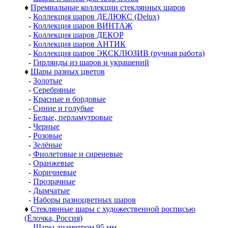
♦
Премиальные коллекции стеклянных шаров
-
Коллекция шаров ДЕЛЮКС (Delux)
-
Коллекция шаров ВИНТАЖ
-
Коллекция шаров ДЕКОР
-
Коллекция шаров АНТИК
-
Коллекция шаров ЭКСКЛЮЗИВ (ручная работа)
-
Гирлянды из шаров и украшений
♦
Шары разных цветов
-
Золотые
-
Серебряные
-
Красные и бордовые
-
Синие и голубые
-
Белые, перламутровые
-
Черные
-
Розовые
-
Зелёные
-
Фиолетовые и сиреневые
-
Оранжевые
-
Коричневые
-
Прозрачные
-
Дымчатые
-
Наборы разноцветных шаров
♦
Стеклянные шары с художественной росписью
(Ёлочка, Россия)
-
Шары диаметром 95 мм