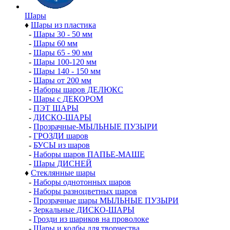
Шары
♦
Шары из пластика
-
Шары 30 - 50 мм
-
Шары 60 мм
-
Шары 65 - 90 мм
-
Шары 100-120 мм
-
Шары 140 - 150 мм
-
Шары от 200 мм
-
Наборы шаров ДЕЛЮКС
-
Шары с ДЕКОРОМ
-
ПЭТ ШАРЫ
-
ДИСКО-ШАРЫ
-
Прозрачные-МЫЛЬНЫЕ ПУЗЫРИ
-
ГРОЗДИ шаров
-
БУСЫ из шаров
-
Наборы шаров ПАПЬЕ-МАШЕ
-
Шары ДИСНЕЙ
♦
Стеклянные шары
-
Наборы однотонных шаров
-
Наборы разноцветных шаров
-
Прозрачные шары МЫЛЬНЫЕ ПУЗЫРИ
-
Зеркальные ДИСКО-ШАРЫ
-
Грозди из шариков на проволоке
-
Шары и колбы для творчества