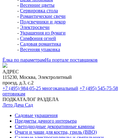
-
Весенние цветы
-
Сервировка стола
-
Романтические свечи
-
Подсвечники и декор
-
Электросвечи
-
Украшения из бумаги
-
Симфония огней
-
Садовая романтика
-
Весенняя упаковка
Ёлка по параметрам
На портале поставщиков
АДРЕС
115230, Москва, Электролитный
проезд, д.3, с.2
+7 (495) 984-05-25
многоканальный
+7 (495) 545-75-58
оптовикам
ПОДКАТАЛОГ РАЗДЕЛА
Лето Дача Сад
Садовые украшения
Предметы дачного интерьера
Светодиодные декоративные камины
Очаги и чаши для костра, гриль (BBQ)
Садовые электрогирлянды и светильники