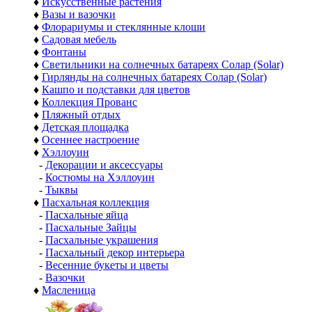
♦
Искусственные растения
♦
Вазы и вазочки
♦
Флорариумы и стеклянные клоши
♦
Садовая мебель
♦
Фонтаны
♦
Светильники на солнечных батареях Солар (Solar)
♦
Гирлянды на солнечных батареях Солар (Solar)
♦
Кашпо и подставки для цветов
♦
Коллекция Прованс
♦
Пляжный отдых
♦
Детская площадка
♦
Осеннее настроение
♦
Хэллоуин
-
Декорации и аксессуары
-
Костюмы на Хэллоуин
-
Тыквы
♦
Пасхальная коллекция
-
Пасхальные яйца
-
Пасхальные Зайцы
-
Пасхальные украшения
-
Пасхальный декор интерьера
-
Весенние букеты и цветы
-
Вазочки
♦
Масленица