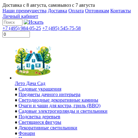
Доставка с
8 августа
, самовывоз с
7 августа
Наши преимущества
Доставка
Оплата
Оптовикам
Контакты
Личный кабинет
+7 (495) 984-05-25
+7 (495) 545-75-58
Лето Дача Сад
♦
Садовые украшения
♦
Предметы дачного интерьера
♦
Светодиодные декоративные камины
♦
Очаги и чаши для костра, гриль (BBQ)
♦
Садовые электрогирлянды и светильники
♦
Подсветка деревьев
♦
Светящиеся фигуры
♦
Декоративные светильники
♦
Фонари