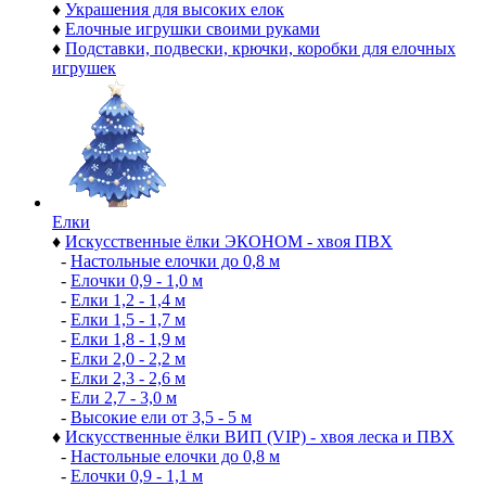
♦
Украшения для высоких елок
♦
Елочные игрушки своими руками
♦
Подставки, подвески, крючки, коробки для елочных
игрушек
Елки
♦
Искусственные ёлки ЭКОНОМ - хвоя ПВХ
-
Настольные елочки до 0,8 м
-
Елочки 0,9 - 1,0 м
-
Елки 1,2 - 1,4 м
-
Елки 1,5 - 1,7 м
-
Елки 1,8 - 1,9 м
-
Елки 2,0 - 2,2 м
-
Елки 2,3 - 2,6 м
-
Ели 2,7 - 3,0 м
-
Высокие ели от 3,5 - 5 м
♦
Искусственные ёлки ВИП (VIP) - хвоя леска и ПВХ
-
Настольные елочки до 0,8 м
-
Елочки 0,9 - 1,1 м