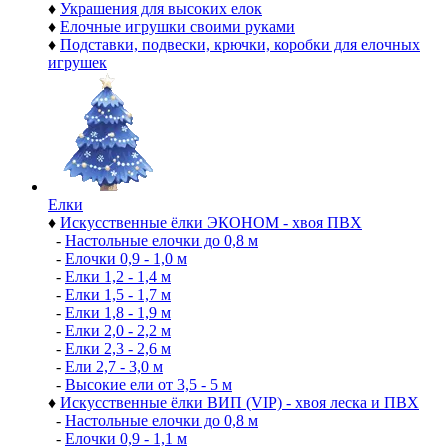
♦
Украшения для высоких елок
♦
Елочные игрушки своими руками
♦
Подставки, подвески, крючки, коробки для елочных
игрушек
Елки
♦
Искусственные ёлки ЭКОНОМ - хвоя ПВХ
-
Настольные елочки до 0,8 м
-
Елочки 0,9 - 1,0 м
-
Елки 1,2 - 1,4 м
-
Елки 1,5 - 1,7 м
-
Елки 1,8 - 1,9 м
-
Елки 2,0 - 2,2 м
-
Елки 2,3 - 2,6 м
-
Ели 2,7 - 3,0 м
-
Высокие ели от 3,5 - 5 м
♦
Искусственные ёлки ВИП (VIP) - хвоя леска и ПВХ
-
Настольные елочки до 0,8 м
-
Елочки 0,9 - 1,1 м