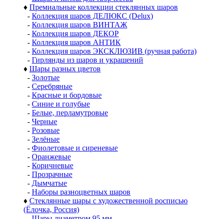
♦
Премиальные коллекции стеклянных шаров
-
Коллекция шаров ДЕЛЮКС (Delux)
-
Коллекция шаров ВИНТАЖ
-
Коллекция шаров ДЕКОР
-
Коллекция шаров АНТИК
-
Коллекция шаров ЭКСКЛЮЗИВ (ручная работа)
-
Гирлянды из шаров и украшений
♦
Шары разных цветов
-
Золотые
-
Серебряные
-
Красные и бордовые
-
Синие и голубые
-
Белые, перламутровые
-
Черные
-
Розовые
-
Зелёные
-
Фиолетовые и сиреневые
-
Оранжевые
-
Коричневые
-
Прозрачные
-
Дымчатые
-
Наборы разноцветных шаров
♦
Стеклянные шары с художественной росписью
(Ёлочка, Россия)
-
Шары диаметром 95 мм