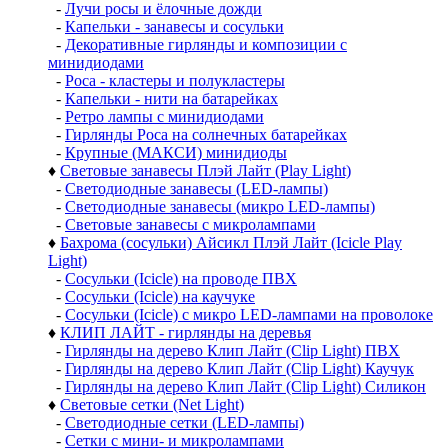
-
Лучи росы и ёлочные дожди
-
Капельки - занавесы и сосульки
-
Декоративные гирлянды и композиции с
минидиодами
-
Роса - кластеры и полукластеры
-
Капельки - нити на батарейках
-
Ретро лампы с минидиодами
-
Гирлянды Роса на солнечных батарейках
-
Крупные (МАКСИ) минидиоды
♦
Световые занавесы Плэй Лайт (Play Light)
-
Светодиодные занавесы (LED-лампы)
-
Светодиодные занавесы (микро LED-лампы)
-
Световые занавесы с микролампами
♦
Бахрома (сосульки) Айсикл Плэй Лайт (Icicle Play
Light)
-
Сосульки (Icicle) на проводе ПВХ
-
Сосульки (Icicle) на каучуке
-
Сосульки (Icicle) с микро LED-лампами на проволоке
♦
КЛИП ЛАЙТ - гирлянды на деревья
-
Гирлянды на дерево Клип Лайт (Clip Light) ПВХ
-
Гирлянды на дерево Клип Лайт (Clip Light) Каучук
-
Гирлянды на дерево Клип Лайт (Clip Light) Силикон
♦
Световые сетки (Net Light)
-
Светодиодные сетки (LED-лампы)
-
Сетки с мини- и микролампами