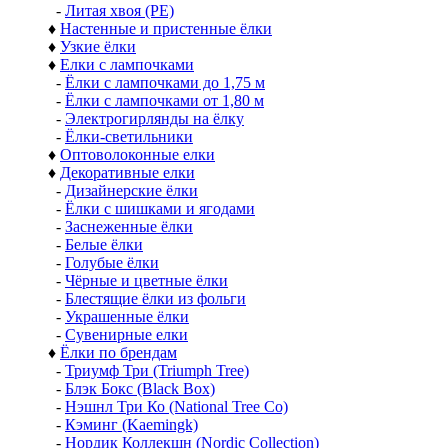
-
Литая хвоя (РЕ)
♦
Настенные и пристенные ёлки
♦
Узкие ёлки
♦
Елки с лампочками
-
Ёлки с лампочками до 1,75 м
-
Ёлки с лампочками от 1,80 м
-
Электрогирлянды на ёлку
-
Ёлки-светильники
♦
Оптоволоконные елки
♦
Декоративные елки
-
Дизайнерские ёлки
-
Ёлки с шишками и ягодами
-
Заснеженные ёлки
-
Белые ёлки
-
Голубые ёлки
-
Чёрные и цветные ёлки
-
Блестящие ёлки из фольги
-
Украшенные ёлки
-
Сувенирные елки
♦
Ёлки по брендам
-
Триумф Три (Triumph Tree)
-
Блэк Бокс (Black Box)
-
Нэшнл Три Ко (National Tree Co)
-
Кэминг (Kaemingk)
-
Нордик Коллекшн (Nordic Collection)