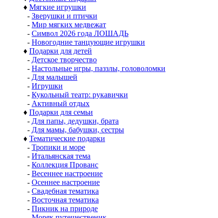
♦
Мягкие игрушки
-
Зверушки и птички
-
Мир мягких медвежат
-
Символ 2026 года ЛОШАДЬ
-
Новогодние танцующие игрушки
♦
Подарки для детей
-
Детское творчество
-
Настольные игры, паззлы, головоломки
-
Для малышей
-
Игрушки
-
Кукольный театр: рукавички
-
Активный отдых
♦
Подарки для семьи
-
Для папы, дедушки, брата
-
Для мамы, бабушки, сестры
♦
Тематические подарки
-
Тропики и море
-
Итальянская тема
-
Коллекция Прованс
-
Весеннее настроение
-
Осеннее настроение
-
Свадебная тематика
-
Восточная тематика
-
Пикник на природе
-
Моряк путешественик