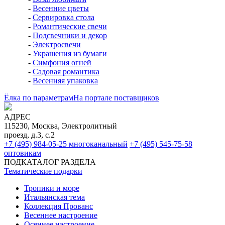
-
Весенние цветы
-
Сервировка стола
-
Романтические свечи
-
Подсвечники и декор
-
Электросвечи
-
Украшения из бумаги
-
Симфония огней
-
Садовая романтика
-
Весенняя упаковка
Ёлка по параметрам
На портале поставщиков
АДРЕС
115230, Москва, Электролитный
проезд, д.3, с.2
+7 (495) 984-05-25
многоканальный
+7 (495) 545-75-58
оптовикам
ПОДКАТАЛОГ РАЗДЕЛА
Тематические подарки
Тропики и море
Итальянская тема
Коллекция Прованс
Весеннее настроение
Осеннее настроение