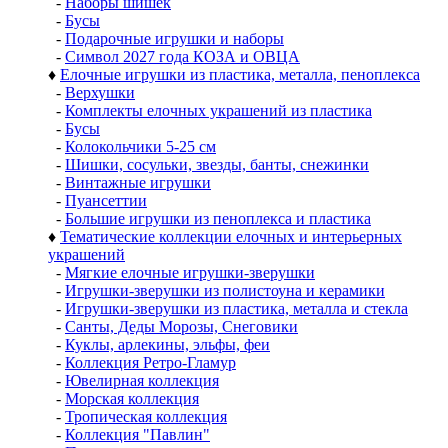
-
Наборы шишек
-
Бусы
-
Подарочные игрушки и наборы
-
Символ 2027 года КОЗА и ОВЦА
♦
Елочные игрушки из пластика, металла, пеноплекса
-
Верхушки
-
Комплекты елочных украшений из пластика
-
Бусы
-
Колокольчики 5-25 см
-
Шишки, сосульки, звезды, банты, снежинки
-
Винтажные игрушки
-
Пуансеттии
-
Большие игрушки из пеноплекса и пластика
♦
Тематические коллекции елочных и интерьерных
украшений
-
Мягкие елочные игрушки-зверушки
-
Игрушки-зверушки из полистоуна и керамики
-
Игрушки-зверушки из пластика, металла и стекла
-
Санты, Деды Морозы, Снеговики
-
Куклы, арлекины, эльфы, феи
-
Коллекция Ретро-Гламур
-
Ювелирная коллекция
-
Морская коллекция
-
Тропическая коллекция
-
Коллекция "Павлин"