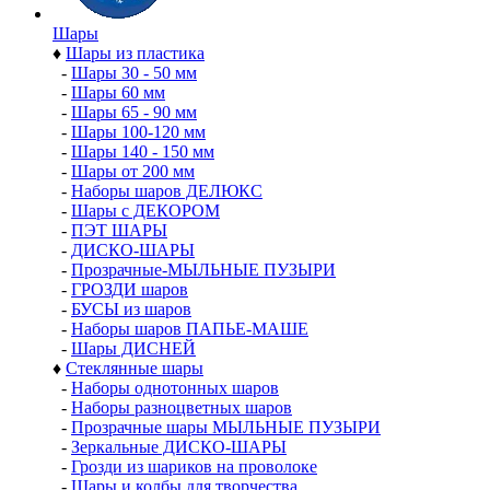
Шары
♦
Шары из пластика
-
Шары 30 - 50 мм
-
Шары 60 мм
-
Шары 65 - 90 мм
-
Шары 100-120 мм
-
Шары 140 - 150 мм
-
Шары от 200 мм
-
Наборы шаров ДЕЛЮКС
-
Шары с ДЕКОРОМ
-
ПЭТ ШАРЫ
-
ДИСКО-ШАРЫ
-
Прозрачные-МЫЛЬНЫЕ ПУЗЫРИ
-
ГРОЗДИ шаров
-
БУСЫ из шаров
-
Наборы шаров ПАПЬЕ-МАШЕ
-
Шары ДИСНЕЙ
♦
Стеклянные шары
-
Наборы однотонных шаров
-
Наборы разноцветных шаров
-
Прозрачные шары МЫЛЬНЫЕ ПУЗЫРИ
-
Зеркальные ДИСКО-ШАРЫ
-
Грозди из шариков на проволоке
-
Шары и колбы для творчества