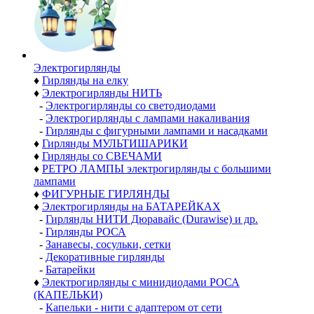
Электро­гирлянды
♦
Гирлянды на елку
♦
Электрогирлянды НИТЬ
-
Электрогирлянды со светодиодами
-
Электрогирлянды с лампами накаливания
-
Гирлянды с фигурными лампами и насадками
♦
Гирлянды МУЛЬТИШАРИКИ
♦
Гирлянды со СВЕЧАМИ
♦
РЕТРО ЛАМПЫ электрогирлянды с большими
лампами
♦
ФИГУРНЫЕ ГИРЛЯНДЫ
♦
Электрогирлянды на БАТАРЕЙКАХ
-
Гирлянды НИТИ Дюравайс (Durawise) и др.
-
Гирлянды РОСА
-
Занавесы, сосульки, сетки
-
Декоративные гирлянды
-
Батарейки
♦
Электрогирлянды с минидиодами РОСА
(КАПЕЛЬКИ)
-
Капельки - нити с адаптером от сети