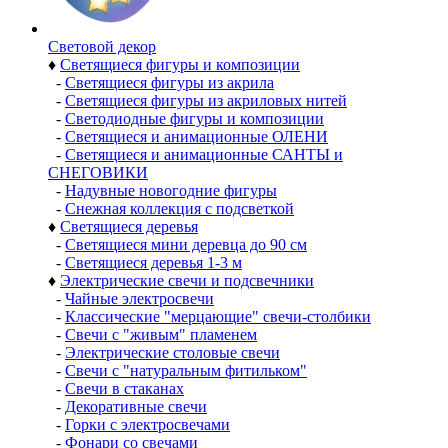
Световой декор
♦
Светящиеся фигуры и композиции
-
Светящиеся фигуры из акрила
-
Светящиеся фигуры из акриловых нитей
-
Светодиодные фигуры и композиции
-
Светящиеся и анимационные ОЛЕНИ
-
Светящиеся и анимационные САНТЫ и
СНЕГОВИКИ
-
Надувные новогодние фигуры
-
Снежная коллекция с подсветкой
♦
Светящиеся деревья
-
Светящиеся мини деревца до 90 см
-
Светящиеся деревья 1-3 м
♦
Электрические свечи и подсвечники
-
Чайные электросвечи
-
Классические "мерцающие" свечи-столбики
-
Свечи с "живым" пламенем
-
Электрические столовые свечи
-
Свечи с "натуральным фитильком"
-
Свечи в стаканах
-
Декоративные свечи
-
Горки с электросвечами
-
Фонари со свечами