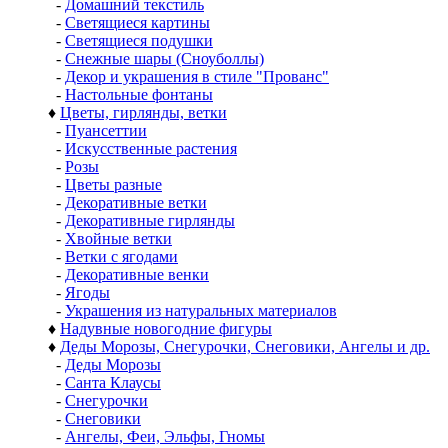
-
Домашний текстиль
-
Светящиеся картины
-
Светящиеся подушки
-
Снежные шары (Сноуболлы)
-
Декор и украшения в стиле "Прованс"
-
Настольные фонтаны
♦
Цветы, гирлянды, ветки
-
Пуансеттии
-
Искусственные растения
-
Розы
-
Цветы разные
-
Декоративные ветки
-
Декоративные гирлянды
-
Хвойные ветки
-
Ветки с ягодами
-
Декоративные венки
-
Ягоды
-
Украшения из натуральных материалов
♦
Надувные новогодние фигуры
♦
Деды Морозы, Снегурочки, Снеговики, Ангелы и др.
-
Деды Морозы
-
Санта Клаусы
-
Снегурочки
-
Снеговики
-
Ангелы, Феи, Эльфы, Гномы