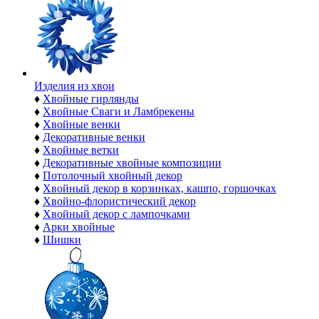
Изделия из хвои
♦
Хвойные гирлянды
♦
Хвойные Сваги и Ламбрекены
♦
Хвойные венки
♦
Декоративные венки
♦
Хвойные ветки
♦
Декоративные хвойные композиции
♦
Потолочный хвойный декор
♦
Хвойный декор в корзинках, кашпо, горшочках
♦
Хвойно-флористический декор
♦
Хвойный декор с лампочками
♦
Арки хвойные
♦
Шишки