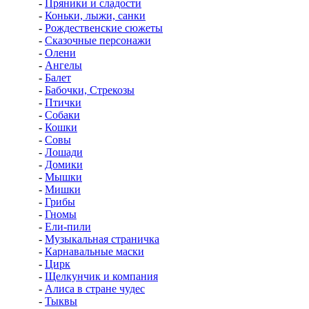
-
Пряники и сладости
-
Коньки, лыжи, санки
-
Рождественские сюжеты
-
Сказочные персонажи
-
Олени
-
Ангелы
-
Балет
-
Бабочки, Стрекозы
-
Птички
-
Собаки
-
Кошки
-
Совы
-
Лошади
-
Домики
-
Мышки
-
Мишки
-
Грибы
-
Гномы
-
Ели-пили
-
Музыкальная страничка
-
Карнавальные маски
-
Цирк
-
Щелкунчик и компания
-
Алиса в стране чудес
-
Тыквы