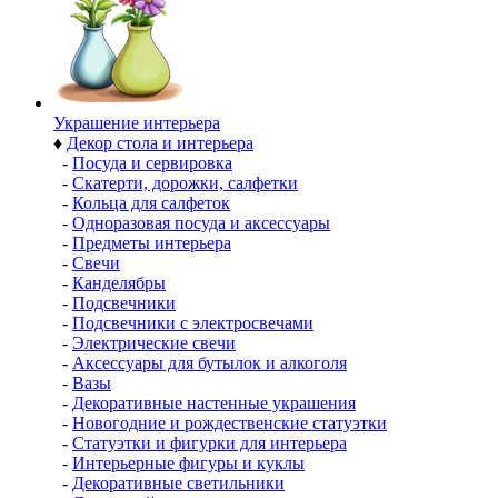
Украшение интерьера
♦
Декор стола и интерьера
-
Посуда и сервировка
-
Скатерти, дорожки, салфетки
-
Кольца для салфеток
-
Одноразовая посуда и аксессуары
-
Предметы интерьера
-
Свечи
-
Канделябры
-
Подсвечники
-
Подсвечники с электросвечами
-
Электрические свечи
-
Аксессуары для бутылок и алкоголя
-
Вазы
-
Декоративные настенные украшения
-
Новогодние и рождественские статуэтки
-
Статуэтки и фигурки для интерьера
-
Интерьерные фигуры и куклы
-
Декоративные светильники