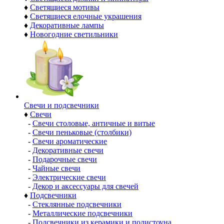
♦
Светящиеся мотивы
♦
Светящиеся елочные украшения
♦
Декоративные лампы
♦
Новогодние светильники
Свечи и подсвечники
♦
Свечи
-
Свечи столовые, античные и витые
-
Свечи пеньковые (столбики)
-
Свечи ароматические
-
Декоративные свечи
-
Подарочные свечи
-
Чайные свечи
-
Электрические свечи
-
Декор и аксессуары для свечей
♦
Подсвечники
-
Стеклянные подсвечники
-
Металлические подсвечники
-
Подсвечники из керамики и полистоуна