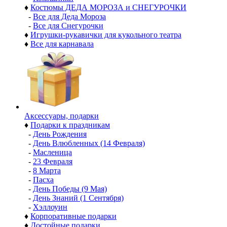
♦
Костюмы ДЕДА МОРОЗА и СНЕГУРОЧКИ
-
Все для Деда Мороза
-
Все для Снегурочки
♦
Игрушки-рукавички для кукольного театра
♦
Все для карнавала
Аксессуары, подарки
♦
Подарки к праздникам
-
День Рождения
-
День Влюбленных (14 Февраля)
-
Масленица
-
23 Февраля
-
8 Марта
-
Пасха
-
День Победы (9 Мая)
-
День Знаний (1 Сентября)
-
Хэллоуин
♦
Корпоративные подарки
♦
Достойные подарки