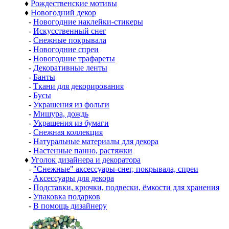
♦
Рождественские мотивы
♦
Новогодний декор
-
Новогодние наклейки-стикеры
-
Искусственный снег
-
Снежные покрывала
-
Новогодние спреи
-
Новогодние трафареты
-
Декоративные ленты
-
Банты
-
Ткани для декорирования
-
Бусы
-
Украшения из фольги
-
Мишура, дождь
-
Украшения из бумаги
-
Снежная коллекция
-
Натуральные материалы для декора
-
Настенные панно, растяжки
♦
Уголок дизайнера и декоратора
-
"Снежные" аксессуары-снег, покрывала, спреи
-
Аксессуары для декора
-
Подставки, крючки, подвески, ёмкости для хранения
-
Упаковка подарков
-
В помощь дизайнеру