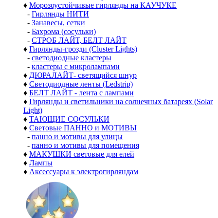
♦
Морозоустойчивые гирлянды на КАУЧУКЕ
-
Гирлянды НИТИ
-
Занавесы, сетки
-
Бахрома (сосульки)
-
СТРОБ ЛАЙТ, БЕЛТ ЛАЙТ
♦
Гирлянды-грозди (Cluster Lights)
-
светодиодные кластеры
-
кластеры с микролампами
♦
ДЮРАЛАЙТ- светящийся шнур
♦
Светодиодные ленты (Ledstrip)
♦
БЕЛТ ЛАЙТ - лента с лампами
♦
Гирлянды и светильники на солнечных батареях (Solar
Light)
♦
ТАЮЩИЕ СОСУЛЬКИ
♦
Световые ПАННО и МОТИВЫ
-
панно и мотивы для улицы
-
панно и мотивы для помещения
♦
МАКУШКИ световые для елей
♦
Лампы
♦
Аксессуары к электрогирляндам