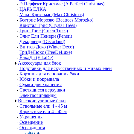
-
Э Перфект Кристмас (A Perfect Christmas)
-
ЦАРЬ ЁЛКА
-
Макс Кристмас (Max Christmas)
-
Беатрис Морозко (Beatrees Morozko)
-
Кристал Трис (Crystal Trees)
-
Грин Трис (Green Trees)
-
Элит Ели Пенери (Peneri)
-
Декорленд (Decorland)
-
Винтер Деко (Winter Deco)
-
ТриДеЛюкс (TreeDeLuxe)
-
ЁлкаДэ (ElkaDe)
♦
Аксессуары для ёлок
-
Подставки для искусственных и живых елей
-
Корзины для основания ёлки
-
Юбки и покрывала
-
Сумки для хранения
-
Светящиеся верхушки
-
Электрогирлянды
♦
Высокие уличные ёлки
-
Ствольные ели 4 - 45 м
-
Каркасные ели 4 - 45 м
-
Украшения
-
Освещение
-
Ограждения