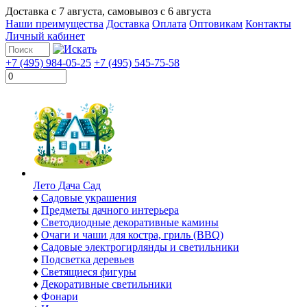
Доставка с
7 августа
, самовывоз с
6 августа
Наши преимущества
Доставка
Оплата
Оптовикам
Контакты
Личный кабинет
+7 (495) 984-05-25
+7 (495) 545-75-58
Лето Дача Сад
♦
Садовые украшения
♦
Предметы дачного интерьера
♦
Светодиодные декоративные камины
♦
Очаги и чаши для костра, гриль (BBQ)
♦
Садовые электрогирлянды и светильники
♦
Подсветка деревьев
♦
Светящиеся фигуры
♦
Декоративные светильники
♦
Фонари