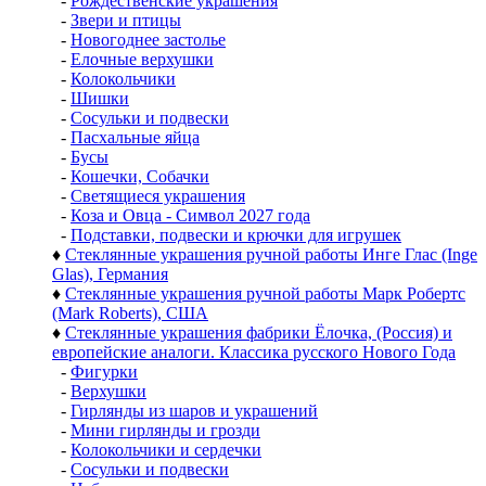
-
Рождественские украшения
-
Звери и птицы
-
Новогоднее застолье
-
Елочные верхушки
-
Колокольчики
-
Шишки
-
Сосульки и подвески
-
Пасхальные яйца
-
Бусы
-
Кошечки, Собачки
-
Светящиеся украшения
-
Коза и Овца - Символ 2027 года
-
Подставки, подвески и крючки для игрушек
♦
Стеклянные украшения ручной работы Инге Глас (Inge
Glas), Германия
♦
Стеклянные украшения ручной работы Марк Робертс
(Mark Roberts), США
♦
Стеклянные украшения фабрики Ёлочка, (Россия) и
европейские аналоги. Классика русского Нового Года
-
Фигурки
-
Верхушки
-
Гирлянды из шаров и украшений
-
Мини гирлянды и грозди
-
Колокольчики и сердечки
-
Сосульки и подвески