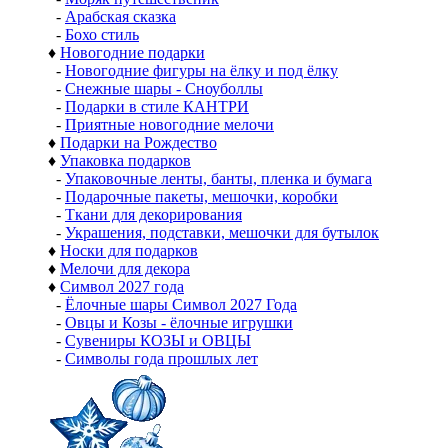
-
Арабская сказка
-
Бохо стиль
♦
Новогодние подарки
-
Новогодние фигуры на ёлку и под ёлку
-
Снежные шары - Сноуболлы
-
Подарки в стиле КАНТРИ
-
Приятные новогодние мелочи
♦
Подарки на Рождество
♦
Упаковка подарков
-
Упаковочные ленты, банты, пленка и бумага
-
Подарочные пакеты, мешочки, коробки
-
Ткани для декорирования
-
Украшения, подставки, мешочки для бутылок
♦
Носки для подарков
♦
Мелочи для декора
♦
Символ 2027 года
-
Ёлочные шары Символ 2027 Года
-
Овцы и Козы - ёлочные игрушки
-
Сувениры КОЗЫ и ОВЦЫ
-
Символы года прошлых лет