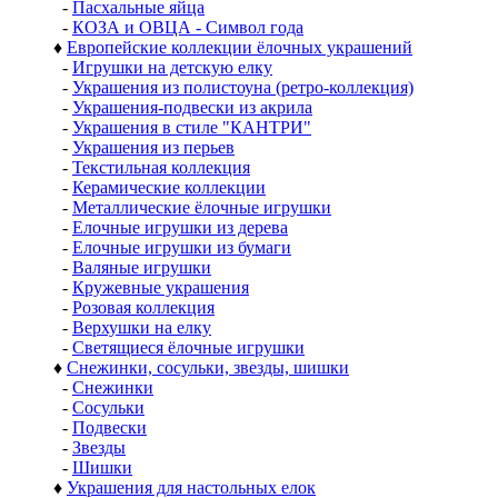
-
Пасхальные яйца
-
КОЗА и ОВЦА - Символ года
♦
Европейские коллекции ёлочных украшений
-
Игрушки на детскую елку
-
Украшения из полистоуна (ретро-коллекция)
-
Украшения-подвески из акрила
-
Украшения в стиле "КАНТРИ"
-
Украшения из перьев
-
Текстильная коллекция
-
Керамические коллекции
-
Металлические ёлочные игрушки
-
Елочные игрушки из дерева
-
Елочные игрушки из бумаги
-
Валяные игрушки
-
Кружевные украшения
-
Розовая коллекция
-
Верхушки на елку
-
Светящиеся ёлочные игрушки
♦
Снежинки, сосульки, звезды, шишки
-
Снежинки
-
Сосульки
-
Подвески
-
Звезды
-
Шишки
♦
Украшения для настольных елок