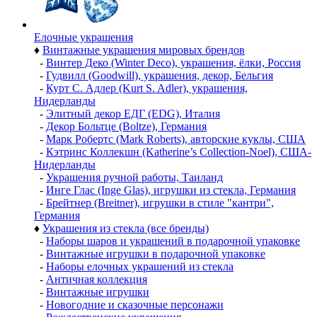
Елочные украшения
♦
Винтажные украшения мировых брендов
-
Винтер Деко (Winter Deco), украшения, ёлки, Россия
-
Гудвилл (Goodwill), украшения, декор, Бельгия
-
Курт С. Адлер (Kurt S. Adler), украшения,
Нидерланды
-
Элитный декор ЕДГ (EDG), Италия
-
Декор Больтце (Boltze), Германия
-
Марк Робертс (Mark Roberts), авторские куклы, США
-
Кэтринс Коллекшн (Katherine’s Collection-Noel), США-
Нидерланды
-
Украшения ручной работы, Таиланд
-
Инге Глас (Inge Glas), игрушки из стекла, Германия
-
Брейтнер (Breitner), игрушки в стиле "кантри",
Германия
♦
Украшения из стекла (все бренды)
-
Наборы шаров и украшений в подарочной упаковке
-
Винтажные игрушки в подарочной упаковке
-
Наборы елочных украшений из стекла
-
Античная коллекция
-
Винтажные игрушки
-
Новогодние и сказочные персонажи