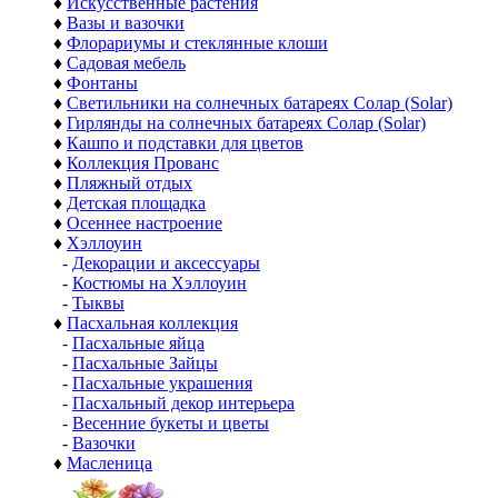
♦
Искусственные растения
♦
Вазы и вазочки
♦
Флорариумы и стеклянные клоши
♦
Садовая мебель
♦
Фонтаны
♦
Светильники на солнечных батареях Солар (Solar)
♦
Гирлянды на солнечных батареях Солар (Solar)
♦
Кашпо и подставки для цветов
♦
Коллекция Прованс
♦
Пляжный отдых
♦
Детская площадка
♦
Осеннее настроение
♦
Хэллоуин
-
Декорации и аксессуары
-
Костюмы на Хэллоуин
-
Тыквы
♦
Пасхальная коллекция
-
Пасхальные яйца
-
Пасхальные Зайцы
-
Пасхальные украшения
-
Пасхальный декор интерьера
-
Весенние букеты и цветы
-
Вазочки
♦
Масленица