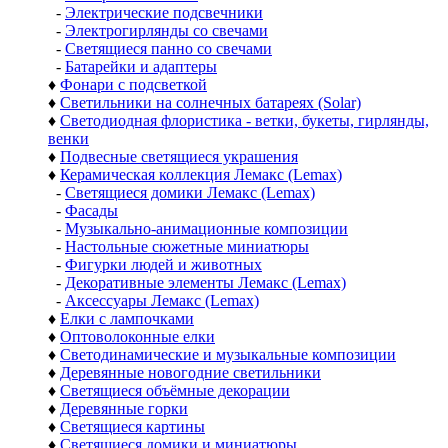
-
Электрические подсвечники
-
Электрогирлянды со свечами
-
Светящиеся панно со свечами
-
Батарейки и адаптеры
♦
Фонари с подсветкой
♦
Светильники на солнечных батареях (Solar)
♦
Светодиодная флористика - ветки, букеты, гирлянды,
венки
♦
Подвесные светящиеся украшения
♦
Керамическая коллекция Лемакс (Lemax)
-
Светящиеся домики Лемакс (Lemax)
-
Фасады
-
Музыкально-анимационные композиции
-
Настольные сюжетные миниатюры
-
Фигурки людей и животных
-
Декоративные элементы Лемакс (Lemax)
-
Аксессуары Лемакс (Lemax)
♦
Елки с лампочками
♦
Оптоволоконные елки
♦
Светодинамические и музыкальные композиции
♦
Деревянные новогодние светильники
♦
Светящиеся объёмные декорации
♦
Деревянные горки
♦
Светящиеся картины
♦
Светящиеся домики и миниатюры