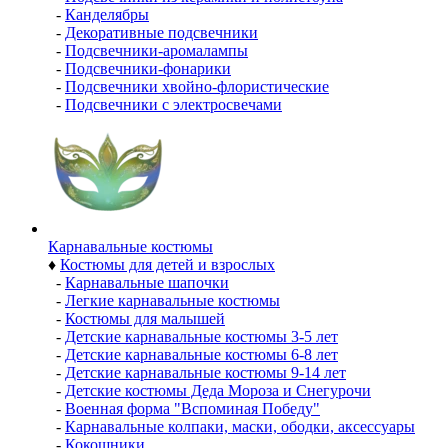
-
Канделябры
-
Декоративные подсвечники
-
Подсвечники-аромалампы
-
Подсвечники-фонарики
-
Подсвечники хвойно-флористические
-
Подсвечники с электросвечами
Карнавальные костюмы
♦
Костюмы для детей и взрослых
-
Карнавальные шапочки
-
Легкие карнавальные костюмы
-
Костюмы для малышей
-
Детские карнавальные костюмы 3-5 лет
-
Детские карнавальные костюмы 6-8 лет
-
Детские карнавальные костюмы 9-14 лет
-
Детские костюмы Деда Мороза и Снегурочи
-
Военная форма "Вспоминая Победу"
-
Карнавальные колпаки, маски, ободки, аксессуары
-
Кокошники