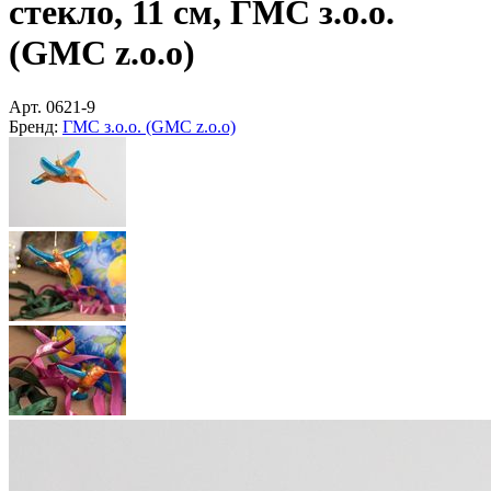
стекло, 11 см, ГМС з.о.о.
(GMC z.o.o)
Арт.
0621-9
Бренд:
ГМС з.о.о. (GMC z.o.o)