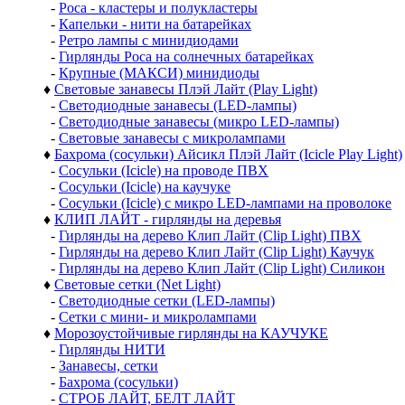
-
Роса - кластеры и полукластеры
-
Капельки - нити на батарейках
-
Ретро лампы с минидиодами
-
Гирлянды Роса на солнечных батарейках
-
Крупные (МАКСИ) минидиоды
♦
Световые занавесы Плэй Лайт (Play Light)
-
Светодиодные занавесы (LED-лампы)
-
Светодиодные занавесы (микро LED-лампы)
-
Световые занавесы с микролампами
♦
Бахрома (сосульки) Айсикл Плэй Лайт (Icicle Play Light)
-
Сосульки (Icicle) на проводе ПВХ
-
Сосульки (Icicle) на каучуке
-
Сосульки (Icicle) с микро LED-лампами на проволоке
♦
КЛИП ЛАЙТ - гирлянды на деревья
-
Гирлянды на дерево Клип Лайт (Clip Light) ПВХ
-
Гирлянды на дерево Клип Лайт (Clip Light) Каучук
-
Гирлянды на дерево Клип Лайт (Clip Light) Силикон
♦
Световые сетки (Net Light)
-
Светодиодные сетки (LED-лампы)
-
Сетки с мини- и микролампами
♦
Морозоустойчивые гирлянды на КАУЧУКЕ
-
Гирлянды НИТИ
-
Занавесы, сетки
-
Бахрома (сосульки)
-
СТРОБ ЛАЙТ, БЕЛТ ЛАЙТ