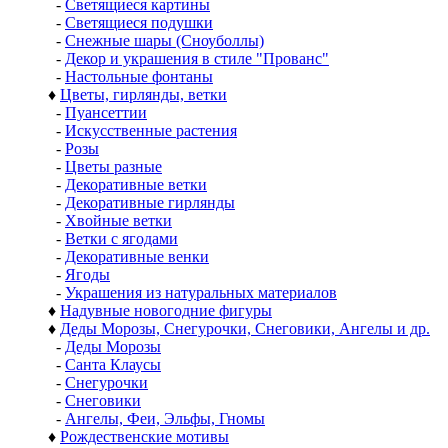
-
Светящиеся картины
-
Светящиеся подушки
-
Снежные шары (Сноуболлы)
-
Декор и украшения в стиле "Прованс"
-
Настольные фонтаны
♦
Цветы, гирлянды, ветки
-
Пуансеттии
-
Искусственные растения
-
Розы
-
Цветы разные
-
Декоративные ветки
-
Декоративные гирлянды
-
Хвойные ветки
-
Ветки с ягодами
-
Декоративные венки
-
Ягоды
-
Украшения из натуральных материалов
♦
Надувные новогодние фигуры
♦
Деды Морозы, Снегурочки, Снеговики, Ангелы и др.
-
Деды Морозы
-
Санта Клаусы
-
Снегурочки
-
Снеговики
-
Ангелы, Феи, Эльфы, Гномы
♦
Рождественские мотивы