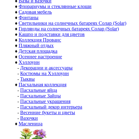
♦
Вазы и вазочки
♦
Флорариумы и стеклянные клоши
♦
Садовая мебель
♦
Фонтаны
♦
Светильники на солнечных батареях Солар (Solar)
♦
Гирлянды на солнечных батареях Солар (Solar)
♦
Кашпо и подставки для цветов
♦
Коллекция Прованс
♦
Пляжный отдых
♦
Детская площадка
♦
Осеннее настроение
♦
Хэллоуин
-
Декорации и аксессуары
-
Костюмы на Хэллоуин
-
Тыквы
♦
Пасхальная коллекция
-
Пасхальные яйца
-
Пасхальные Зайцы
-
Пасхальные украшения
-
Пасхальный декор интерьера
-
Весенние букеты и цветы
-
Вазочки
♦
Масленица