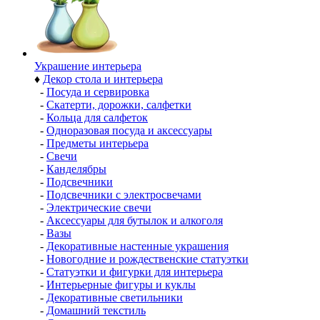
Украшение интерьера
♦
Декор стола и интерьера
-
Посуда и сервировка
-
Скатерти, дорожки, салфетки
-
Кольца для салфеток
-
Одноразовая посуда и аксессуары
-
Предметы интерьера
-
Свечи
-
Канделябры
-
Подсвечники
-
Подсвечники с электросвечами
-
Электрические свечи
-
Аксессуары для бутылок и алкоголя
-
Вазы
-
Декоративные настенные украшения
-
Новогодние и рождественские статуэтки
-
Статуэтки и фигурки для интерьера
-
Интерьерные фигуры и куклы
-
Декоративные светильники
-
Домашний текстиль