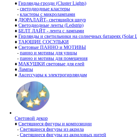
♦
Гирлянды-грозди (Cluster Lights)
-
светодиодные кластеры
-
кластеры с микролампами
♦
ДЮРАЛАЙТ- светящийся шнур
♦
Светодиодные ленты (Ledstrip)
♦
БЕЛТ ЛАЙТ - лента с лампами
♦
Гирлянды и светильники на солнечных батареях (Solar L
♦
ТАЮЩИЕ СОСУЛЬКИ
♦
Световые ПАННО и МОТИВЫ
-
панно и мотивы для улицы
-
панно и мотивы для помещения
♦
МАКУШКИ световые для елей
♦
Лампы
♦
Аксессуары к электрогирляндам
Световой декор
♦
Светящиеся фигуры и композиции
-
Светящиеся фигуры из акрила
-
Светящиеся фигуры из акриловых нитей