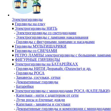
Электро­гирлянды
♦
Гирлянды на елку
♦
Электрогирлянды НИТЬ
-
Электрогирлянды со светодиодами
-
Электрогирлянды с лампами накаливания
-
Гирлянды с фигурными лампами и насадками
♦
Гирлянды МУЛЬТИШАРИКИ
♦
Гирлянды со СВЕЧАМИ
♦
РЕТРО ЛАМПЫ электрогирлянды с большими лампам
♦
ФИГУРНЫЕ ГИРЛЯНДЫ
♦
Электрогирлянды на БАТАРЕЙКАХ
-
Гирлянды НИТИ Дюравайс (Durawise) и др.
-
Гирлянды РОСА
-
Занавесы, сосульки, сетки
-
Декоративные гирлянды
-
Батарейки
♦
Электрогирлянды с минидиодами РОСА (КАПЕЛЬКИ)
-
Капельки - нити с адаптером от сети
-
Лучи росы и ёлочные дожди
-
Капельки - занавесы и сосульки
-
Декоративные гирлянды и композиции с минидиодами