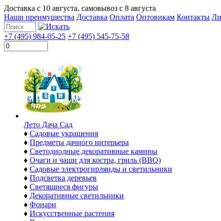
Доставка с
10 августа
, самовывоз с
8 августа
Наши преимущества
Доставка
Оплата
Оптовикам
Контакты
Ли
+7 (495) 984-05-25
+7 (495) 545-75-58
Лето Дача Сад
♦
Садовые украшения
♦
Предметы дачного интерьера
♦
Светодиодные декоративные камины
♦
Очаги и чаши для костра, гриль (BBQ)
♦
Садовые электрогирлянды и светильники
♦
Подсветка деревьев
♦
Светящиеся фигуры
♦
Декоративные светильники
♦
Фонари
♦
Искусственные растения