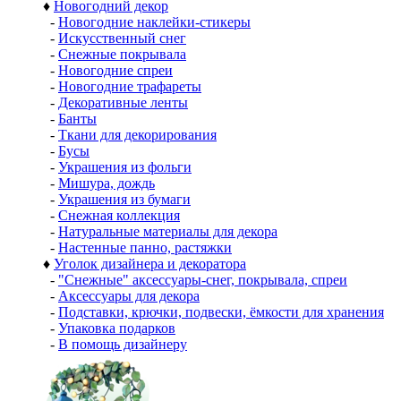
♦
Новогодний декор
-
Новогодние наклейки-стикеры
-
Искусственный снег
-
Снежные покрывала
-
Новогодние спреи
-
Новогодние трафареты
-
Декоративные ленты
-
Банты
-
Ткани для декорирования
-
Бусы
-
Украшения из фольги
-
Мишура, дождь
-
Украшения из бумаги
-
Снежная коллекция
-
Натуральные материалы для декора
-
Настенные панно, растяжки
♦
Уголок дизайнера и декоратора
-
"Снежные" аксессуары-снег, покрывала, спреи
-
Аксессуары для декора
-
Подставки, крючки, подвески, ёмкости для хранения
-
Упаковка подарков
-
В помощь дизайнеру