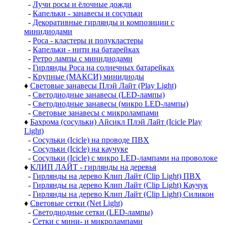
-
Лучи росы и ёлочные дожди
-
Капельки - занавесы и сосульки
-
Декоративные гирлянды и композиции с
минидиодами
-
Роса - кластеры и полукластеры
-
Капельки - нити на батарейках
-
Ретро лампы с минидиодами
-
Гирлянды Роса на солнечных батарейках
-
Крупные (МАКСИ) минидиоды
♦
Световые занавесы Плэй Лайт (Play Light)
-
Светодиодные занавесы (LED-лампы)
-
Светодиодные занавесы (микро LED-лампы)
-
Световые занавесы с микролампами
♦
Бахрома (сосульки) Айсикл Плэй Лайт (Icicle Play
Light)
-
Сосульки (Icicle) на проводе ПВХ
-
Сосульки (Icicle) на каучуке
-
Сосульки (Icicle) с микро LED-лампами на проволоке
♦
КЛИП ЛАЙТ - гирлянды на деревья
-
Гирлянды на дерево Клип Лайт (Clip Light) ПВХ
-
Гирлянды на дерево Клип Лайт (Clip Light) Каучук
-
Гирлянды на дерево Клип Лайт (Clip Light) Силикон
♦
Световые сетки (Net Light)
-
Светодиодные сетки (LED-лампы)
-
Сетки с мини- и микролампами