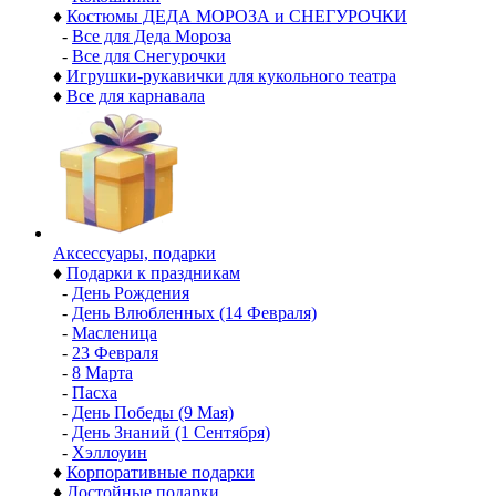
♦
Костюмы ДЕДА МОРОЗА и СНЕГУРОЧКИ
-
Все для Деда Мороза
-
Все для Снегурочки
♦
Игрушки-рукавички для кукольного театра
♦
Все для карнавала
Аксессуары, подарки
♦
Подарки к праздникам
-
День Рождения
-
День Влюбленных (14 Февраля)
-
Масленица
-
23 Февраля
-
8 Марта
-
Пасха
-
День Победы (9 Мая)
-
День Знаний (1 Сентября)
-
Хэллоуин
♦
Корпоративные подарки
♦
Достойные подарки