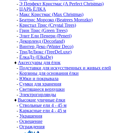
-
Э Перфект Кристмас (A Perfect Christmas)
-
ЦАРЬ ЁЛКА
-
Макс Кристмас (Max Christmas)
-
Беатрис Морозко (Beatrees Morozko)
-
Кристал Трис (Crystal Trees)
-
Грин Трис (Green Trees)
-
Элит Ели Пенери (Peneri)
-
Декорленд (Decorland)
-
Винтер Деко (Winter Deco)
-
ТриДеЛюкс (TreeDeLuxe)
-
ЁлкаДэ (ElkaDe)
♦
Аксессуары для ёлок
-
Подставки для искусственных и живых елей
-
Корзины для основания ёлки
-
Юбки и покрывала
-
Сумки для хранения
-
Светящиеся верхушки
-
Электрогирлянды
♦
Высокие уличные ёлки
-
Ствольные ели 4 - 45 м
-
Каркасные ели 4 - 45 м
-
Украшения
-
Освещение
-
Ограждения