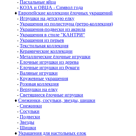
-
Пасхальные яйца
-
КОЗА и ОВЦА - Символ года
♦
Европейские коллекции ёлочных украшений
-
Игрушки на детскую елку
-
Украшения из полистоуна (ретро-коллекция)
-
Украшения-подвески из акрила
-
Украшения в стиле "КАНТРИ"
-
Украшения из перьев
-
Текстильная коллекция
-
Керамические коллекции
-
Металлические ёлочные игрушки
-
Елочные игрушки из дерева
-
Елочные игрушки из бумаги
-
Валяные игрушки
-
Кружевные украшения
-
Розовая коллекция
-
Верхушки на елку
-
Светящиеся ёлочные игрушки
♦
Снежинки, сосульки, звезды, шишки
-
Снежинки
-
Сосульки
-
Подвески
-
Звезды
-
Шишки
♦
Украшения для настольных елок