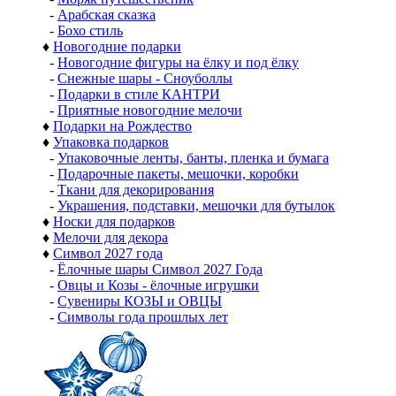
-
Арабская сказка
-
Бохо стиль
♦
Новогодние подарки
-
Новогодние фигуры на ёлку и под ёлку
-
Снежные шары - Сноуболлы
-
Подарки в стиле КАНТРИ
-
Приятные новогодние мелочи
♦
Подарки на Рождество
♦
Упаковка подарков
-
Упаковочные ленты, банты, пленка и бумага
-
Подарочные пакеты, мешочки, коробки
-
Ткани для декорирования
-
Украшения, подставки, мешочки для бутылок
♦
Носки для подарков
♦
Мелочи для декора
♦
Символ 2027 года
-
Ёлочные шары Символ 2027 Года
-
Овцы и Козы - ёлочные игрушки
-
Сувениры КОЗЫ и ОВЦЫ
-
Символы года прошлых лет