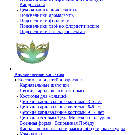
-
Канделябры
-
Декоративные подсвечники
-
Подсвечники-аромалампы
-
Подсвечники-фонарики
-
Подсвечники хвойно-флористические
-
Подсвечники с электросвечами
Карнавальные костюмы
♦
Костюмы для детей и взрослых
-
Карнавальные шапочки
-
Легкие карнавальные костюмы
-
Костюмы для малышей
-
Детские карнавальные костюмы 3-5 лет
-
Детские карнавальные костюмы 6-8 лет
-
Детские карнавальные костюмы 9-14 лет
-
Детские костюмы Деда Мороза и Снегурочи
-
Военная форма "Вспоминая Победу"
-
Карнавальные колпаки, маски, ободки, аксессуары
-
Кокошники