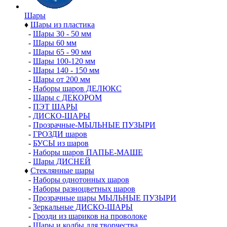
Шары
♦
Шары из пластика
-
Шары 30 - 50 мм
-
Шары 60 мм
-
Шары 65 - 90 мм
-
Шары 100-120 мм
-
Шары 140 - 150 мм
-
Шары от 200 мм
-
Наборы шаров ДЕЛЮКС
-
Шары с ДЕКОРОМ
-
ПЭТ ШАРЫ
-
ДИСКО-ШАРЫ
-
Прозрачные-МЫЛЬНЫЕ ПУЗЫРИ
-
ГРОЗДИ шаров
-
БУСЫ из шаров
-
Наборы шаров ПАПЬЕ-МАШЕ
-
Шары ДИСНЕЙ
♦
Стеклянные шары
-
Наборы однотонных шаров
-
Наборы разноцветных шаров
-
Прозрачные шары МЫЛЬНЫЕ ПУЗЫРИ
-
Зеркальные ДИСКО-ШАРЫ
-
Грозди из шариков на проволоке
-
Шары и колбы для творчества