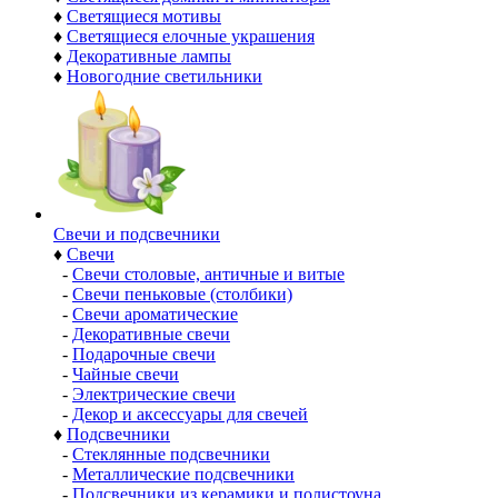
♦
Светящиеся мотивы
♦
Светящиеся елочные украшения
♦
Декоративные лампы
♦
Новогодние светильники
Свечи и подсвечники
♦
Свечи
-
Свечи столовые, античные и витые
-
Свечи пеньковые (столбики)
-
Свечи ароматические
-
Декоративные свечи
-
Подарочные свечи
-
Чайные свечи
-
Электрические свечи
-
Декор и аксессуары для свечей
♦
Подсвечники
-
Стеклянные подсвечники
-
Металлические подсвечники
-
Подсвечники из керамики и полистоуна