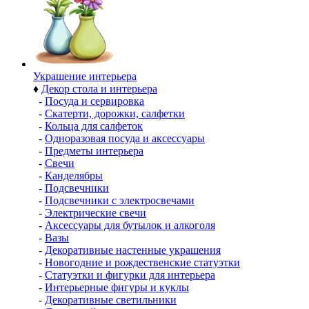
Украшение интерьера
♦
Декор стола и интерьера
-
Посуда и сервировка
-
Скатерти, дорожки, салфетки
-
Кольца для салфеток
-
Одноразовая посуда и аксессуары
-
Предметы интерьера
-
Свечи
-
Канделябры
-
Подсвечники
-
Подсвечники с электросвечами
-
Электрические свечи
-
Аксессуары для бутылок и алкоголя
-
Вазы
-
Декоративные настенные украшения
-
Новогодние и рождественские статуэтки
-
Статуэтки и фигурки для интерьера
-
Интерьерные фигуры и куклы
-
Декоративные светильники