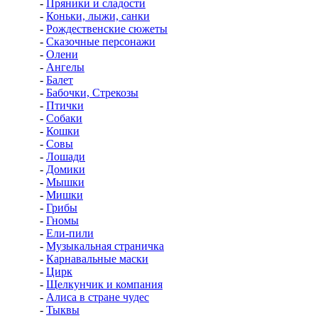
-
Пряники и сладости
-
Коньки, лыжи, санки
-
Рождественские сюжеты
-
Сказочные персонажи
-
Олени
-
Ангелы
-
Балет
-
Бабочки, Стрекозы
-
Птички
-
Собаки
-
Кошки
-
Совы
-
Лошади
-
Домики
-
Мышки
-
Мишки
-
Грибы
-
Гномы
-
Ели-пили
-
Музыкальная страничка
-
Карнавальные маски
-
Цирк
-
Щелкунчик и компания
-
Алиса в стране чудес
-
Тыквы