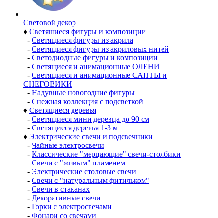
Световой декор
♦
Светящиеся фигуры и композиции
-
Светящиеся фигуры из акрила
-
Светящиеся фигуры из акриловых нитей
-
Светодиодные фигуры и композиции
-
Светящиеся и анимационные ОЛЕНИ
-
Светящиеся и анимационные САНТЫ и
СНЕГОВИКИ
-
Надувные новогодние фигуры
-
Снежная коллекция с подсветкой
♦
Светящиеся деревья
-
Светящиеся мини деревца до 90 см
-
Светящиеся деревья 1-3 м
♦
Электрические свечи и подсвечники
-
Чайные электросвечи
-
Классические "мерцающие" свечи-столбики
-
Свечи с "живым" пламенем
-
Электрические столовые свечи
-
Свечи с "натуральным фитильком"
-
Свечи в стаканах
-
Декоративные свечи
-
Горки с электросвечами
-
Фонари со свечами