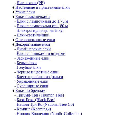
-
Литая хвоя (РЕ)
♦
Настенные и пристенные ёлки
♦
Узкие ёлки
♦
Елки с лампочками
-
Ёлки с лампочками до 1,75 м
-
Ёлки с лампочками от 1,80 м
-
Электрогирлянды на ёлку
-
Ёлки-светильники
♦
Оптоволоконные елки
♦
Декоративные елки
-
Дизайнерские ёлки
-
Ёлки с шишками и ягодами
-
Заснеженные ёлки
-
Белые ёлки
-
Голубые ёлки
-
Чёрные и цветные ёлки
-
Блестящие ёлки из фольги
-
Украшенные ёлки
-
Сувенирные елки
♦
Ёлки по брендам
-
Триумф Три (Triumph Tree)
-
Блэк Бокс (Black Box)
-
Нэшнл Три Ко (National Tree Co)
-
Кэминг (Kaemingk)
-
Нордик Коллекшн (Nordic Collection)