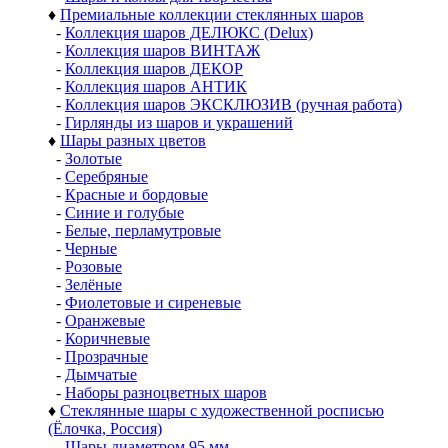
♦
Премиальные коллекции стеклянных шаров
-
Коллекция шаров ДЕЛЮКС (Delux)
-
Коллекция шаров ВИНТАЖ
-
Коллекция шаров ДЕКОР
-
Коллекция шаров АНТИК
-
Коллекция шаров ЭКСКЛЮЗИВ (ручная работа)
-
Гирлянды из шаров и украшений
♦
Шары разных цветов
-
Золотые
-
Серебряные
-
Красные и бордовые
-
Синие и голубые
-
Белые, перламутровые
-
Черные
-
Розовые
-
Зелёные
-
Фиолетовые и сиреневые
-
Оранжевые
-
Коричневые
-
Прозрачные
-
Дымчатые
-
Наборы разноцветных шаров
♦
Стеклянные шары с художественной росписью
(Ёлочка, Россия)
-
Шары диаметром 95 мм