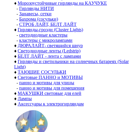
♦
Морозоустойчивые гирлянды на КАУЧУКЕ
-
Гирлянды НИТИ
-
Занавесы, сетки
-
Бахрома (сосульки)
-
СТРОБ ЛАЙТ, БЕЛТ ЛАЙТ
♦
Гирлянды-грозди (Cluster Lights)
-
светодиодные кластеры
-
кластеры с микролампами
♦
ДЮРАЛАЙТ- светящийся шнур
♦
Светодиодные ленты (Ledstrip)
♦
БЕЛТ ЛАЙТ - лента с лампами
♦
Гирлянды и светильники на солнечных батареях (Solar
Light)
♦
ТАЮЩИЕ СОСУЛЬКИ
♦
Световые ПАННО и МОТИВЫ
-
панно и мотивы для улицы
-
панно и мотивы для помещения
♦
МАКУШКИ световые для елей
♦
Лампы
♦
Аксессуары к электрогирляндам