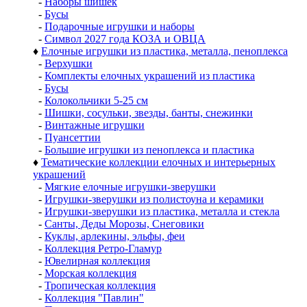
-
Наборы шишек
-
Бусы
-
Подарочные игрушки и наборы
-
Символ 2027 года КОЗА и ОВЦА
♦
Елочные игрушки из пластика, металла, пеноплекса
-
Верхушки
-
Комплекты елочных украшений из пластика
-
Бусы
-
Колокольчики 5-25 см
-
Шишки, сосульки, звезды, банты, снежинки
-
Винтажные игрушки
-
Пуансеттии
-
Большие игрушки из пеноплекса и пластика
♦
Тематические коллекции елочных и интерьерных
украшений
-
Мягкие елочные игрушки-зверушки
-
Игрушки-зверушки из полистоуна и керамики
-
Игрушки-зверушки из пластика, металла и стекла
-
Санты, Деды Морозы, Снеговики
-
Куклы, арлекины, эльфы, феи
-
Коллекция Ретро-Гламур
-
Ювелирная коллекция
-
Морская коллекция
-
Тропическая коллекция
-
Коллекция "Павлин"