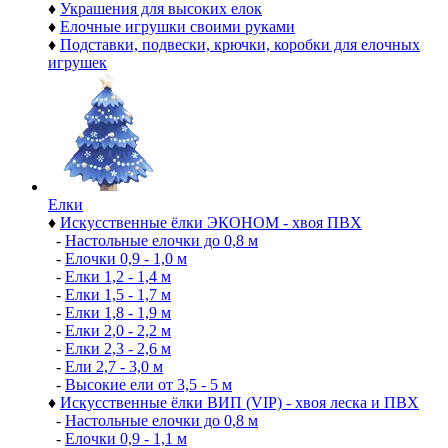
♦
Украшения для высоких елок
♦
Елочные игрушки своими руками
♦
Подставки, подвески, крючки, коробки для елочных
игрушек
Елки
♦
Искусственные ёлки ЭКОНОМ - хвоя ПВХ
-
Настольные елочки до 0,8 м
-
Елочки 0,9 - 1,0 м
-
Елки 1,2 - 1,4 м
-
Елки 1,5 - 1,7 м
-
Елки 1,8 - 1,9 м
-
Елки 2,0 - 2,2 м
-
Елки 2,3 - 2,6 м
-
Ели 2,7 - 3,0 м
-
Высокие ели от 3,5 - 5 м
♦
Искусственные ёлки ВИП (VIP) - хвоя леска и ПВХ
-
Настольные елочки до 0,8 м
-
Елочки 0,9 - 1,1 м