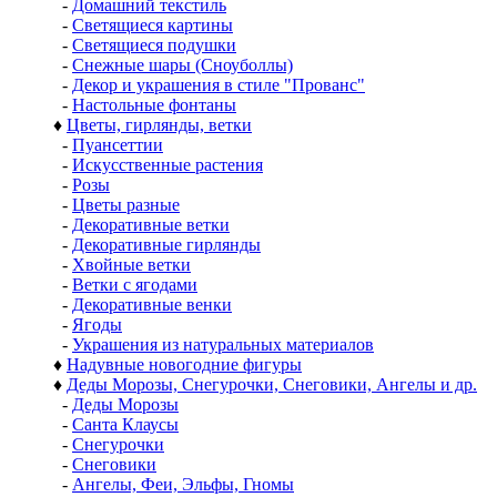
-
Домашний текстиль
-
Светящиеся картины
-
Светящиеся подушки
-
Снежные шары (Сноуболлы)
-
Декор и украшения в стиле "Прованс"
-
Настольные фонтаны
♦
Цветы, гирлянды, ветки
-
Пуансеттии
-
Искусственные растения
-
Розы
-
Цветы разные
-
Декоративные ветки
-
Декоративные гирлянды
-
Хвойные ветки
-
Ветки с ягодами
-
Декоративные венки
-
Ягоды
-
Украшения из натуральных материалов
♦
Надувные новогодние фигуры
♦
Деды Морозы, Снегурочки, Снеговики, Ангелы и др.
-
Деды Морозы
-
Санта Клаусы
-
Снегурочки
-
Снеговики
-
Ангелы, Феи, Эльфы, Гномы