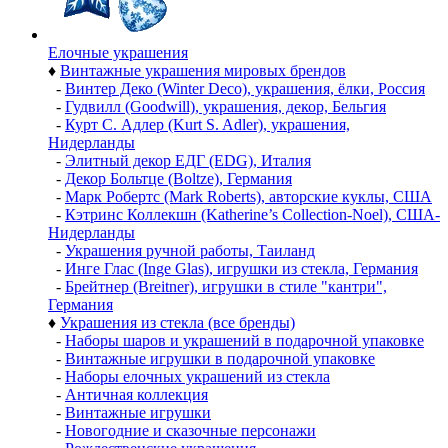
Елочные украшения
♦
Винтажные украшения мировых брендов
-
Винтер Деко (Winter Deco), украшения, ёлки, Россия
-
Гудвилл (Goodwill), украшения, декор, Бельгия
-
Курт С. Адлер (Kurt S. Adler), украшения,
Нидерланды
-
Элитный декор ЕДГ (EDG), Италия
-
Декор Больтце (Boltze), Германия
-
Марк Робертс (Mark Roberts), авторские куклы, США
-
Кэтринс Коллекшн (Katherine’s Collection-Noel), США-
Нидерланды
-
Украшения ручной работы, Таиланд
-
Инге Глас (Inge Glas), игрушки из стекла, Германия
-
Брейтнер (Breitner), игрушки в стиле "кантри",
Германия
♦
Украшения из стекла (все бренды)
-
Наборы шаров и украшений в подарочной упаковке
-
Винтажные игрушки в подарочной упаковке
-
Наборы елочных украшений из стекла
-
Античная коллекция
-
Винтажные игрушки
-
Новогодние и сказочные персонажи