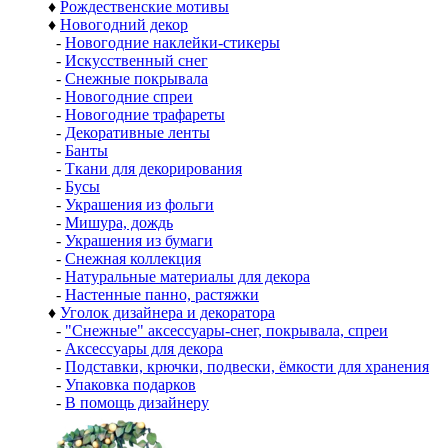
♦
Рождественские мотивы
♦
Новогодний декор
-
Новогодние наклейки-стикеры
-
Искусственный снег
-
Снежные покрывала
-
Новогодние спреи
-
Новогодние трафареты
-
Декоративные ленты
-
Банты
-
Ткани для декорирования
-
Бусы
-
Украшения из фольги
-
Мишура, дождь
-
Украшения из бумаги
-
Снежная коллекция
-
Натуральные материалы для декора
-
Настенные панно, растяжки
♦
Уголок дизайнера и декоратора
-
"Снежные" аксессуары-снег, покрывала, спреи
-
Аксессуары для декора
-
Подставки, крючки, подвески, ёмкости для хранения
-
Упаковка подарков
-
В помощь дизайнеру