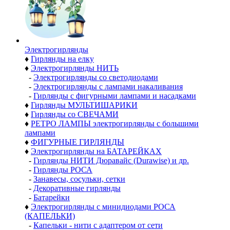
Электро­гирлянды
♦
Гирлянды на елку
♦
Электрогирлянды НИТЬ
-
Электрогирлянды со светодиодами
-
Электрогирлянды с лампами накаливания
-
Гирлянды с фигурными лампами и насадками
♦
Гирлянды МУЛЬТИШАРИКИ
♦
Гирлянды со СВЕЧАМИ
♦
РЕТРО ЛАМПЫ электрогирлянды с большими
лампами
♦
ФИГУРНЫЕ ГИРЛЯНДЫ
♦
Электрогирлянды на БАТАРЕЙКАХ
-
Гирлянды НИТИ Дюравайс (Durawise) и др.
-
Гирлянды РОСА
-
Занавесы, сосульки, сетки
-
Декоративные гирлянды
-
Батарейки
♦
Электрогирлянды с минидиодами РОСА
(КАПЕЛЬКИ)
-
Капельки - нити с адаптером от сети