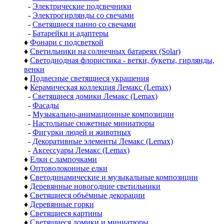
-
Электрические подсвечники
-
Электрогирлянды со свечами
-
Светящиеся панно со свечами
-
Батарейки и адаптеры
♦
Фонари с подсветкой
♦
Светильники на солнечных батареях (Solar)
♦
Светодиодная флористика - ветки, букеты, гирлянды,
венки
♦
Подвесные светящиеся украшения
♦
Керамическая коллекция Лемакс (Lemax)
-
Светящиеся домики Лемакс (Lemax)
-
Фасады
-
Музыкально-анимационные композиции
-
Настольные сюжетные миниатюры
-
Фигурки людей и животных
-
Декоративные элементы Лемакс (Lemax)
-
Аксессуары Лемакс (Lemax)
♦
Елки с лампочками
♦
Оптоволоконные елки
♦
Светодинамические и музыкальные композиции
♦
Деревянные новогодние светильники
♦
Светящиеся объёмные декорации
♦
Деревянные горки
♦
Светящиеся картины
♦
Светящиеся домики и миниатюры