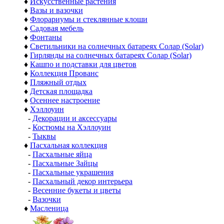
♦
Искусственные растения
♦
Вазы и вазочки
♦
Флорариумы и стеклянные клоши
♦
Садовая мебель
♦
Фонтаны
♦
Светильники на солнечных батареях Солар (Solar)
♦
Гирлянды на солнечных батареях Солар (Solar)
♦
Кашпо и подставки для цветов
♦
Коллекция Прованс
♦
Пляжный отдых
♦
Детская площадка
♦
Осеннее настроение
♦
Хэллоуин
-
Декорации и аксессуары
-
Костюмы на Хэллоуин
-
Тыквы
♦
Пасхальная коллекция
-
Пасхальные яйца
-
Пасхальные Зайцы
-
Пасхальные украшения
-
Пасхальный декор интерьера
-
Весенние букеты и цветы
-
Вазочки
♦
Масленица