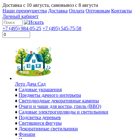
Доставка с
10 августа
, самовывоз с
8 августа
Наши преимущества
Доставка
Оплата
Оптовикам
Контакты
Личный кабинет
+7 (495) 984-05-25
+7 (495) 545-75-58
Лето Дача Сад
♦
Садовые украшения
♦
Предметы дачного интерьера
♦
Светодиодные декоративные камины
♦
Очаги и чаши для костра, гриль (BBQ)
♦
Садовые электрогирлянды и светильники
♦
Подсветка деревьев
♦
Светящиеся фигуры
♦
Декоративные светильники
♦
Фонари