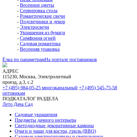
-
Весенние цветы
-
Сервировка стола
-
Романтические свечи
-
Подсвечники и декор
-
Электросвечи
-
Украшения из бумаги
-
Симфония огней
-
Садовая романтика
-
Весенняя упаковка
Ёлка по параметрам
На портале поставщиков
АДРЕС
115230, Москва, Электролитный
проезд, д.3, с.2
+7 (495) 984-05-25
многоканальный
+7 (495) 545-75-58
оптовикам
ПОДКАТАЛОГ РАЗДЕЛА
Лето Дача Сад
Садовые украшения
Предметы дачного интерьера
Светодиодные декоративные камины
Очаги и чаши для костра, гриль (BBQ)
Садовые электрогирлянды и светильники