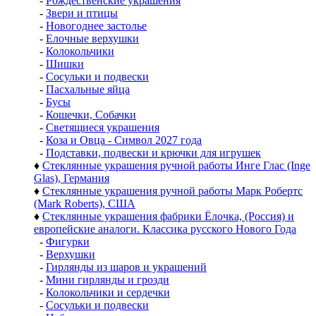
-
Рождественские украшения
-
Звери и птицы
-
Новогоднее застолье
-
Елочные верхушки
-
Колокольчики
-
Шишки
-
Сосульки и подвески
-
Пасхальные яйца
-
Бусы
-
Кошечки, Собачки
-
Светящиеся украшения
-
Коза и Овца - Символ 2027 года
-
Подставки, подвески и крючки для игрушек
♦
Стеклянные украшения ручной работы Инге Глас (Inge
Glas), Германия
♦
Стеклянные украшения ручной работы Марк Робертс
(Mark Roberts), США
♦
Стеклянные украшения фабрики Ёлочка, (Россия) и
европейские аналоги. Классика русского Нового Года
-
Фигурки
-
Верхушки
-
Гирлянды из шаров и украшений
-
Мини гирлянды и грозди
-
Колокольчики и сердечки
-
Сосульки и подвески