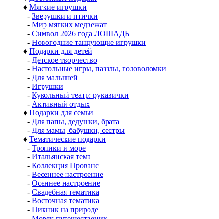
♦
Мягкие игрушки
-
Зверушки и птички
-
Мир мягких медвежат
-
Символ 2026 года ЛОШАДЬ
-
Новогодние танцующие игрушки
♦
Подарки для детей
-
Детское творчество
-
Настольные игры, паззлы, головоломки
-
Для малышей
-
Игрушки
-
Кукольный театр: рукавички
-
Активный отдых
♦
Подарки для семьи
-
Для папы, дедушки, брата
-
Для мамы, бабушки, сестры
♦
Тематические подарки
-
Тропики и море
-
Итальянская тема
-
Коллекция Прованс
-
Весеннее настроение
-
Осеннее настроение
-
Свадебная тематика
-
Восточная тематика
-
Пикник на природе
-
Моряк путешественик