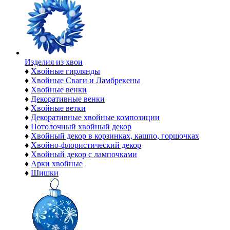
Изделия из хвои
♦
Хвойные гирлянды
♦
Хвойные Сваги и Ламбрекены
♦
Хвойные венки
♦
Декоративные венки
♦
Хвойные ветки
♦
Декоративные хвойные композиции
♦
Потолочный хвойный декор
♦
Хвойный декор в корзинках, кашпо, горшочках
♦
Хвойно-флористический декор
♦
Хвойный декор с лампочками
♦
Арки хвойные
♦
Шишки