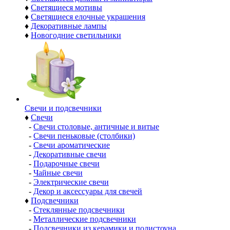
♦
Светящиеся мотивы
♦
Светящиеся елочные украшения
♦
Декоративные лампы
♦
Новогодние светильники
Свечи и подсвечники
♦
Свечи
-
Свечи столовые, античные и витые
-
Свечи пеньковые (столбики)
-
Свечи ароматические
-
Декоративные свечи
-
Подарочные свечи
-
Чайные свечи
-
Электрические свечи
-
Декор и аксессуары для свечей
♦
Подсвечники
-
Стеклянные подсвечники
-
Металлические подсвечники
-
Подсвечники из керамики и полистоуна