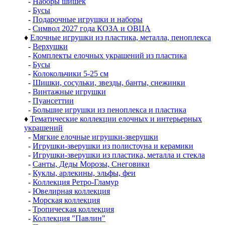
-
Наборы шишек
-
Бусы
-
Подарочные игрушки и наборы
-
Символ 2027 года КОЗА и ОВЦА
♦
Елочные игрушки из пластика, металла, пеноплекса
-
Верхушки
-
Комплекты елочных украшений из пластика
-
Бусы
-
Колокольчики 5-25 см
-
Шишки, сосульки, звезды, банты, снежинки
-
Винтажные игрушки
-
Пуансеттии
-
Большие игрушки из пеноплекса и пластика
♦
Тематические коллекции елочных и интерьерных
украшений
-
Мягкие елочные игрушки-зверушки
-
Игрушки-зверушки из полистоуна и керамики
-
Игрушки-зверушки из пластика, металла и стекла
-
Санты, Деды Морозы, Снеговики
-
Куклы, арлекины, эльфы, феи
-
Коллекция Ретро-Гламур
-
Ювелирная коллекция
-
Морская коллекция
-
Тропическая коллекция
-
Коллекция "Павлин"