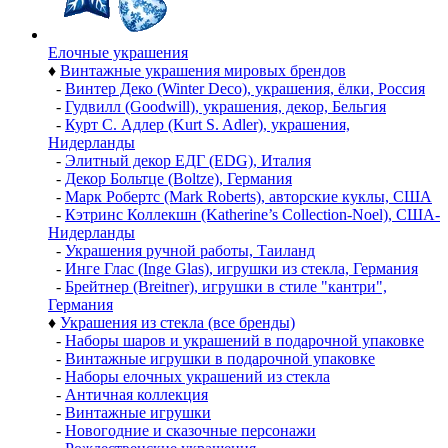
Елочные украшения
♦
Винтажные украшения мировых брендов
-
Винтер Деко (Winter Deco), украшения, ёлки, Россия
-
Гудвилл (Goodwill), украшения, декор, Бельгия
-
Курт С. Адлер (Kurt S. Adler), украшения,
Нидерланды
-
Элитный декор ЕДГ (EDG), Италия
-
Декор Больтце (Boltze), Германия
-
Марк Робертс (Mark Roberts), авторские куклы, США
-
Кэтринс Коллекшн (Katherine’s Collection-Noel), США-
Нидерланды
-
Украшения ручной работы, Таиланд
-
Инге Глас (Inge Glas), игрушки из стекла, Германия
-
Брейтнер (Breitner), игрушки в стиле "кантри",
Германия
♦
Украшения из стекла (все бренды)
-
Наборы шаров и украшений в подарочной упаковке
-
Винтажные игрушки в подарочной упаковке
-
Наборы елочных украшений из стекла
-
Античная коллекция
-
Винтажные игрушки
-
Новогодние и сказочные персонажи