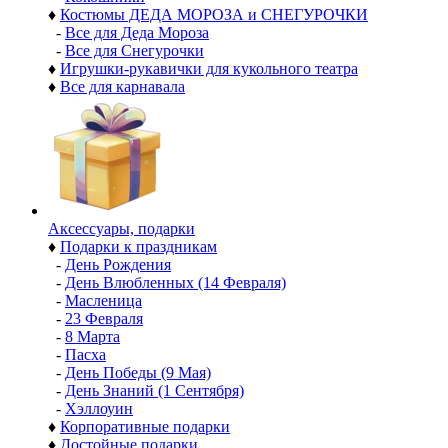
♦
Костюмы ДЕДА МОРОЗА и СНЕГУРОЧКИ
-
Все для Деда Мороза
-
Все для Снегурочки
♦
Игрушки-рукавички для кукольного театра
♦
Все для карнавала
Аксессуары, подарки
♦
Подарки к праздникам
-
День Рождения
-
День Влюбленных (14 Февраля)
-
Масленица
-
23 Февраля
-
8 Марта
-
Пасха
-
День Победы (9 Мая)
-
День Знаний (1 Сентября)
-
Хэллоуин
♦
Корпоративные подарки
♦
Достойные подарки