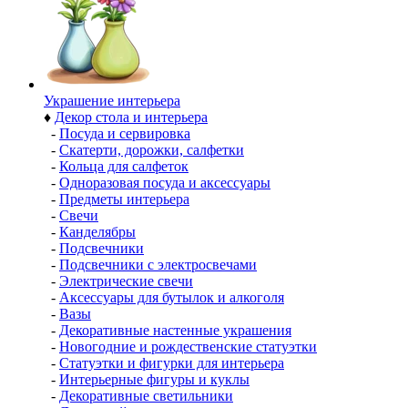
Украшение интерьера
♦
Декор стола и интерьера
-
Посуда и сервировка
-
Скатерти, дорожки, салфетки
-
Кольца для салфеток
-
Одноразовая посуда и аксессуары
-
Предметы интерьера
-
Свечи
-
Канделябры
-
Подсвечники
-
Подсвечники с электросвечами
-
Электрические свечи
-
Аксессуары для бутылок и алкоголя
-
Вазы
-
Декоративные настенные украшения
-
Новогодние и рождественские статуэтки
-
Статуэтки и фигурки для интерьера
-
Интерьерные фигуры и куклы
-
Декоративные светильники