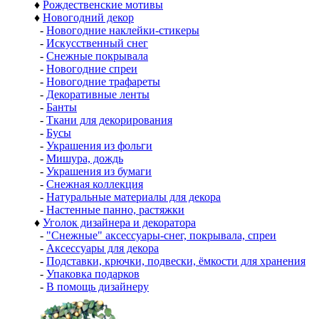
♦
Рождественские мотивы
♦
Новогодний декор
-
Новогодние наклейки-стикеры
-
Искусственный снег
-
Снежные покрывала
-
Новогодние спреи
-
Новогодние трафареты
-
Декоративные ленты
-
Банты
-
Ткани для декорирования
-
Бусы
-
Украшения из фольги
-
Мишура, дождь
-
Украшения из бумаги
-
Снежная коллекция
-
Натуральные материалы для декора
-
Настенные панно, растяжки
♦
Уголок дизайнера и декоратора
-
"Снежные" аксессуары-снег, покрывала, спреи
-
Аксессуары для декора
-
Подставки, крючки, подвески, ёмкости для хранения
-
Упаковка подарков
-
В помощь дизайнеру