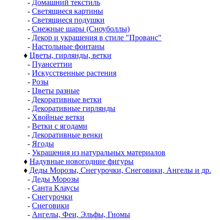
-
Домашний текстиль
-
Светящиеся картины
-
Светящиеся подушки
-
Снежные шары (Сноуболлы)
-
Декор и украшения в стиле "Прованс"
-
Настольные фонтаны
♦
Цветы, гирлянды, ветки
-
Пуансеттии
-
Искусственные растения
-
Розы
-
Цветы разные
-
Декоративные ветки
-
Декоративные гирлянды
-
Хвойные ветки
-
Ветки с ягодами
-
Декоративные венки
-
Ягоды
-
Украшения из натуральных материалов
♦
Надувные новогодние фигуры
♦
Деды Морозы, Снегурочки, Снеговики, Ангелы и др.
-
Деды Морозы
-
Санта Клаусы
-
Снегурочки
-
Снеговики
-
Ангелы, Феи, Эльфы, Гномы