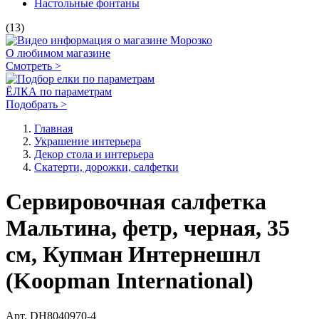
Свечи
Канделябры
Подсвечники
Подсвечники с электросвечами
Электрические свечи
Аксессуары для бутылок и алкоголя
Вазы
Декоративные настенные украшения
Новогодние и рождественские статуэтки
Статуэтки и фигурки для интерьера
Интерьерные фигуры и куклы
Декоративные светильники
Домашний текстиль
Светящиеся картины
Светящиеся подушки
Снежные шары (Сноуболлы)
Декор и украшения в стиле "Прованс"
Настольные фонтаны
(13)
О любимом магазине
Смотреть >
ЁЛКА по параметрам