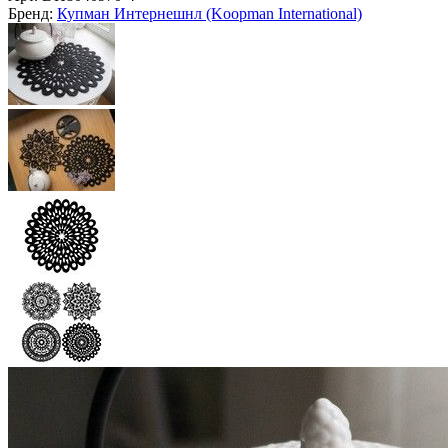
Подобрать >
Главная
Украшение интерьера
Декор стола и интерьера
Скатерти, дорожки, салфетки
Сервировочная салфетка
Мальтина, фетр, черная, 35
см, Купман Интернешнл
(Koopman International)
Арт.
DH8040970-4
Бренд:
Купман Интернешнл (Koopman International)