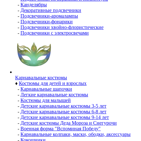
-
Канделябры
-
Декоративные подсвечники
-
Подсвечники-аромалампы
-
Подсвечники-фонарики
-
Подсвечники хвойно-флористические
-
Подсвечники с электросвечами
Карнавальные костюмы
♦
Костюмы для детей и взрослых
-
Карнавальные шапочки
-
Легкие карнавальные костюмы
-
Костюмы для малышей
-
Детские карнавальные костюмы 3-5 лет
-
Детские карнавальные костюмы 6-8 лет
-
Детские карнавальные костюмы 9-14 лет
-
Детские костюмы Деда Мороза и Снегурочи
-
Военная форма "Вспоминая Победу"
-
Карнавальные колпаки, маски, ободки, аксессуары
-
Кокошники