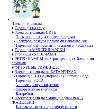
Электро­гирлянды
♦
Гирлянды на елку
♦
Электрогирлянды НИТЬ
-
Электрогирлянды со светодиодами
-
Электрогирлянды с лампами накаливания
-
Гирлянды с фигурными лампами и насадками
♦
Гирлянды МУЛЬТИШАРИКИ
♦
Гирлянды со СВЕЧАМИ
♦
РЕТРО ЛАМПЫ электрогирлянды с большими
лампами
♦
ФИГУРНЫЕ ГИРЛЯНДЫ
♦
Электрогирлянды на БАТАРЕЙКАХ
-
Гирлянды НИТИ Дюравайс (Durawise) и др.
-
Гирлянды РОСА
-
Занавесы, сосульки, сетки
-
Декоративные гирлянды
-
Батарейки
♦
Электрогирлянды с минидиодами РОСА
(КАПЕЛЬКИ)
-
Капельки - нити с адаптером от сети