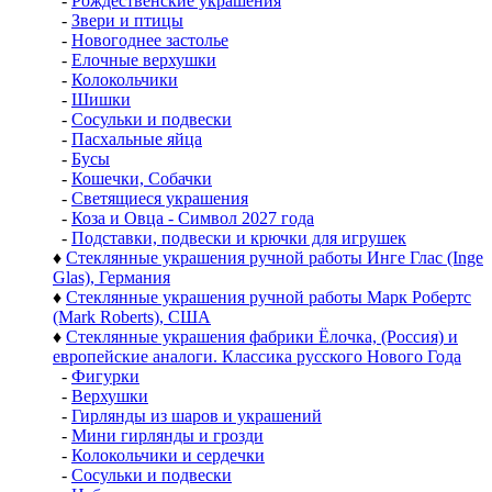
-
Рождественские украшения
-
Звери и птицы
-
Новогоднее застолье
-
Елочные верхушки
-
Колокольчики
-
Шишки
-
Сосульки и подвески
-
Пасхальные яйца
-
Бусы
-
Кошечки, Собачки
-
Светящиеся украшения
-
Коза и Овца - Символ 2027 года
-
Подставки, подвески и крючки для игрушек
♦
Стеклянные украшения ручной работы Инге Глас (Inge
Glas), Германия
♦
Стеклянные украшения ручной работы Марк Робертс
(Mark Roberts), США
♦
Стеклянные украшения фабрики Ёлочка, (Россия) и
европейские аналоги. Классика русского Нового Года
-
Фигурки
-
Верхушки
-
Гирлянды из шаров и украшений
-
Мини гирлянды и грозди
-
Колокольчики и сердечки
-
Сосульки и подвески