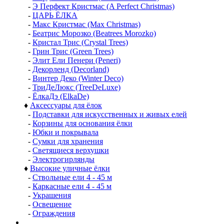
-
Э Перфект Кристмас (A Perfect Christmas)
-
ЦАРЬ ЁЛКА
-
Макс Кристмас (Max Christmas)
-
Беатрис Морозко (Beatrees Morozko)
-
Кристал Трис (Crystal Trees)
-
Грин Трис (Green Trees)
-
Элит Ели Пенери (Peneri)
-
Декорленд (Decorland)
-
Винтер Деко (Winter Deco)
-
ТриДеЛюкс (TreeDeLuxe)
-
ЁлкаДэ (ElkaDe)
♦
Аксессуары для ёлок
-
Подставки для искусственных и живых елей
-
Корзины для основания ёлки
-
Юбки и покрывала
-
Сумки для хранения
-
Светящиеся верхушки
-
Электрогирлянды
♦
Высокие уличные ёлки
-
Ствольные ели 4 - 45 м
-
Каркасные ели 4 - 45 м
-
Украшения
-
Освещение
-
Ограждения