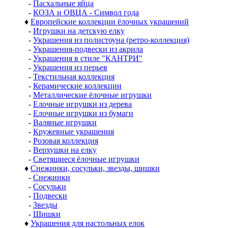
-
Пасхальные яйца
-
КОЗА и ОВЦА - Символ года
♦
Европейские коллекции ёлочных украшений
-
Игрушки на детскую елку
-
Украшения из полистоуна (ретро-коллекция)
-
Украшения-подвески из акрила
-
Украшения в стиле "КАНТРИ"
-
Украшения из перьев
-
Текстильная коллекция
-
Керамические коллекции
-
Металлические ёлочные игрушки
-
Елочные игрушки из дерева
-
Елочные игрушки из бумаги
-
Валяные игрушки
-
Кружевные украшения
-
Розовая коллекция
-
Верхушки на елку
-
Светящиеся ёлочные игрушки
♦
Снежинки, сосульки, звезды, шишки
-
Снежинки
-
Сосульки
-
Подвески
-
Звезды
-
Шишки
♦
Украшения для настольных елок