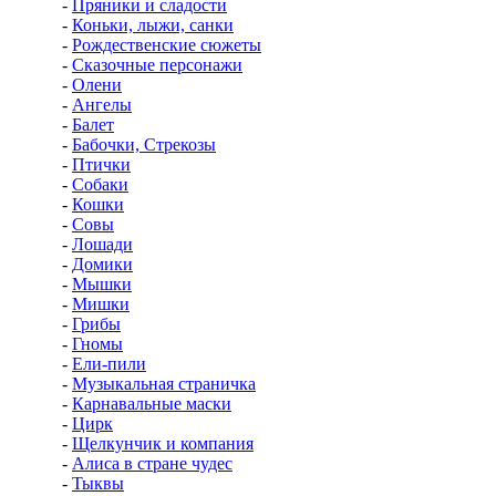
-
Пряники и сладости
-
Коньки, лыжи, санки
-
Рождественские сюжеты
-
Сказочные персонажи
-
Олени
-
Ангелы
-
Балет
-
Бабочки, Стрекозы
-
Птички
-
Собаки
-
Кошки
-
Совы
-
Лошади
-
Домики
-
Мышки
-
Мишки
-
Грибы
-
Гномы
-
Ели-пили
-
Музыкальная страничка
-
Карнавальные маски
-
Цирк
-
Щелкунчик и компания
-
Алиса в стране чудес
-
Тыквы