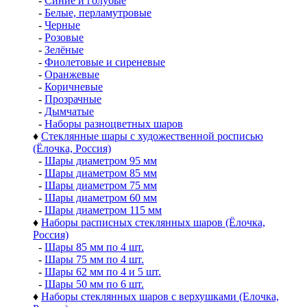
♦
Премиальные коллекции стеклянных шаров
-
Коллекция шаров ДЕЛЮКС (Delux)
-
Коллекция шаров ВИНТАЖ
-
Коллекция шаров ДЕКОР
-
Коллекция шаров АНТИК
-
Коллекция шаров ЭКСКЛЮЗИВ (ручная работа)
-
Гирлянды из шаров и украшений
♦
Шары разных цветов
-
Золотые
-
Серебряные
-
Красные и бордовые
-
Синие и голубые
-
Белые, перламутровые
-
Черные
-
Розовые
-
Зелёные
-
Фиолетовые и сиреневые
-
Оранжевые
-
Коричневые
-
Прозрачные
-
Дымчатые
-
Наборы разноцветных шаров
♦
Стеклянные шары с художественной росписью
(Ёлочка, Россия)
-
Шары диаметром 95 мм