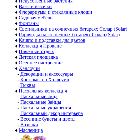
♦
Искусственные растения
♦
Вазы и вазочки
♦
Флорариумы и стеклянные клоши
♦
Садовая мебель
♦
Фонтаны
♦
Светильники на солнечных батареях Солар (Solar)
♦
Гирлянды на солнечных батареях Солар (Solar)
♦
Кашпо и подставки для цветов
♦
Коллекция Прованс
♦
Пляжный отдых
♦
Детская площадка
♦
Осеннее настроение
♦
Хэллоуин
-
Декорации и аксессуары
-
Костюмы на Хэллоуин
-
Тыквы
♦
Пасхальная коллекция
-
Пасхальные яйца
-
Пасхальные Зайцы
-
Пасхальные украшения
-
Пасхальный декор интерьера
-
Весенние букеты и цветы
-
Вазочки
♦
Масленица