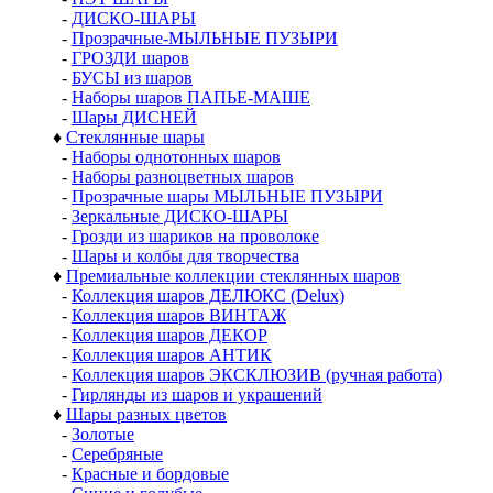
Шары
♦
Шары из пластика
-
Шары 30 - 50 мм
-
Шары 60 мм
-
Шары 65 - 90 мм
-
Шары 100-120 мм
-
Шары 140 - 150 мм
-
Шары от 200 мм
-
Наборы шаров ДЕЛЮКС
-
Шары с ДЕКОРОМ
-
ПЭТ ШАРЫ
-
ДИСКО-ШАРЫ
-
Прозрачные-МЫЛЬНЫЕ ПУЗЫРИ
-
ГРОЗДИ шаров
-
БУСЫ из шаров
-
Наборы шаров ПАПЬЕ-МАШЕ
-
Шары ДИСНЕЙ
♦
Стеклянные шары
-
Наборы однотонных шаров
-
Наборы разноцветных шаров
-
Прозрачные шары МЫЛЬНЫЕ ПУЗЫРИ
-
Зеркальные ДИСКО-ШАРЫ
-
Грозди из шариков на проволоке
-
Шары и колбы для творчества