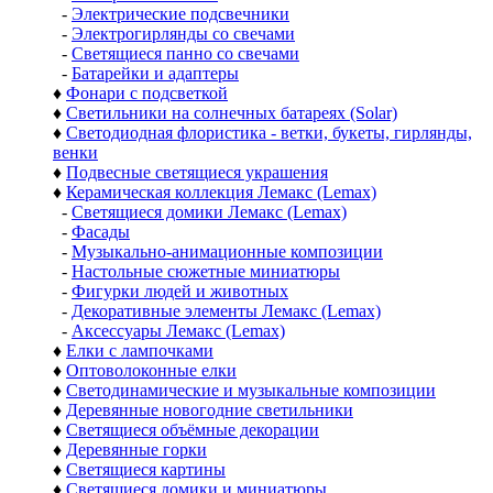
-
Электрические подсвечники
-
Электрогирлянды со свечами
-
Светящиеся панно со свечами
-
Батарейки и адаптеры
♦
Фонари с подсветкой
♦
Светильники на солнечных батареях (Solar)
♦
Светодиодная флористика - ветки, букеты, гирлянды,
венки
♦
Подвесные светящиеся украшения
♦
Керамическая коллекция Лемакс (Lemax)
-
Светящиеся домики Лемакс (Lemax)
-
Фасады
-
Музыкально-анимационные композиции
-
Настольные сюжетные миниатюры
-
Фигурки людей и животных
-
Декоративные элементы Лемакс (Lemax)
-
Аксессуары Лемакс (Lemax)
♦
Елки с лампочками
♦
Оптоволоконные елки
♦
Светодинамические и музыкальные композиции
♦
Деревянные новогодние светильники
♦
Светящиеся объёмные декорации
♦
Деревянные горки
♦
Светящиеся картины
♦
Светящиеся домики и миниатюры