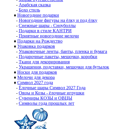
-
Арабская сказка
-
Бохо стиль
♦
Новогодние подарки
-
Новогодние фигуры на ёлку и под ёлку
-
Снежные шары - Сноуболлы
-
Подарки в стиле КАНТРИ
-
Приятные новогодние мелочи
♦
Подарки на Рождество
♦
Упаковка подарков
-
Упаковочные ленты, банты, пленка и бумага
-
Подарочные пакеты, мешочки, коробки
-
Ткани для декорирования
-
Украшения, подставки, мешочки для бутылок
♦
Носки для подарков
♦
Мелочи для декора
♦
Символ 2027 года
-
Ёлочные шары Символ 2027 Года
-
Овцы и Козы - ёлочные игрушки
-
Сувениры КОЗЫ и ОВЦЫ
-
Символы года прошлых лет