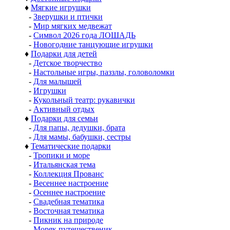
♦
Мягкие игрушки
-
Зверушки и птички
-
Мир мягких медвежат
-
Символ 2026 года ЛОШАДЬ
-
Новогодние танцующие игрушки
♦
Подарки для детей
-
Детское творчество
-
Настольные игры, паззлы, головоломки
-
Для малышей
-
Игрушки
-
Кукольный театр: рукавички
-
Активный отдых
♦
Подарки для семьи
-
Для папы, дедушки, брата
-
Для мамы, бабушки, сестры
♦
Тематические подарки
-
Тропики и море
-
Итальянская тема
-
Коллекция Прованс
-
Весеннее настроение
-
Осеннее настроение
-
Свадебная тематика
-
Восточная тематика
-
Пикник на природе
-
Моряк путешественик