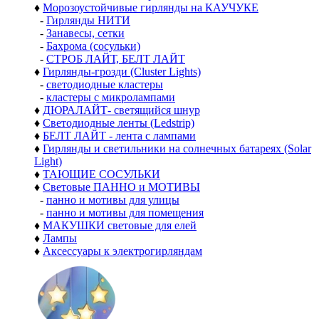
♦
Морозоустойчивые гирлянды на КАУЧУКЕ
-
Гирлянды НИТИ
-
Занавесы, сетки
-
Бахрома (сосульки)
-
СТРОБ ЛАЙТ, БЕЛТ ЛАЙТ
♦
Гирлянды-грозди (Cluster Lights)
-
светодиодные кластеры
-
кластеры с микролампами
♦
ДЮРАЛАЙТ- светящийся шнур
♦
Светодиодные ленты (Ledstrip)
♦
БЕЛТ ЛАЙТ - лента с лампами
♦
Гирлянды и светильники на солнечных батареях (Solar
Light)
♦
ТАЮЩИЕ СОСУЛЬКИ
♦
Световые ПАННО и МОТИВЫ
-
панно и мотивы для улицы
-
панно и мотивы для помещения
♦
МАКУШКИ световые для елей
♦
Лампы
♦
Аксессуары к электрогирляндам