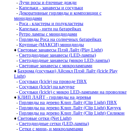
-
Лучи росы и ёлочные дожди
-
Капельки - занавесы и сосульки
-
Декоративные гирлянды и композиции с
минидиодами
-
Роса - кластеры и полукластеры
-
Капельки - нити на батарейках
-
Ретро лампы с минидиодами
-
Гирлянды Роса на солнечных батарейках
-
Крупные (МАКСИ) минидиоды
♦
Световые занавесы Плэй Лайт (Play Light)
-
Светодиодные занавесы (LED-лампы)
-
Светодиодные занавесы (микро LED-лампы)
-
Световые занавесы с микролампами
♦
Бахрома (сосульки) Айсикл Плэй Лайт (Icicle Play
Light)
-
Сосульки (Icicle) на проводе ПВХ
-
Сосульки (Icicle) на каучуке
-
Сосульки (Icicle) с микро LED-лампами на проволоке
♦
КЛИП ЛАЙТ - гирлянды на деревья
-
Гирлянды на дерево Клип Лайт (Clip Light) ПВХ
-
Гирлянды на дерево Клип Лайт (Clip Light) Каучук
-
Гирлянды на дерево Клип Лайт (Clip Light) Силикон
♦
Световые сетки (Net Light)
-
Светодиодные сетки (LED-лампы)
-
Сетки с мини- и микролампами