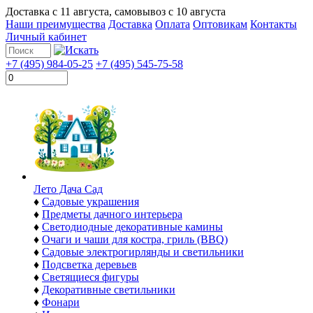
Доставка с
11 августа
, самовывоз с
10 августа
Наши преимущества
Доставка
Оплата
Оптовикам
Контакты
Личный кабинет
+7 (495) 984-05-25
+7 (495) 545-75-58
Лето Дача Сад
♦
Садовые украшения
♦
Предметы дачного интерьера
♦
Светодиодные декоративные камины
♦
Очаги и чаши для костра, гриль (BBQ)
♦
Садовые электрогирлянды и светильники
♦
Подсветка деревьев
♦
Светящиеся фигуры
♦
Декоративные светильники
♦
Фонари