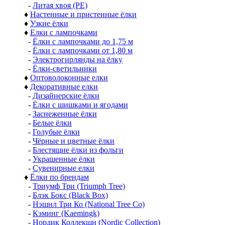
-
Литая хвоя (РЕ)
♦
Настенные и пристенные ёлки
♦
Узкие ёлки
♦
Елки с лампочками
-
Ёлки с лампочками до 1,75 м
-
Ёлки с лампочками от 1,80 м
-
Электрогирлянды на ёлку
-
Ёлки-светильники
♦
Оптоволоконные елки
♦
Декоративные елки
-
Дизайнерские ёлки
-
Ёлки с шишками и ягодами
-
Заснеженные ёлки
-
Белые ёлки
-
Голубые ёлки
-
Чёрные и цветные ёлки
-
Блестящие ёлки из фольги
-
Украшенные ёлки
-
Сувенирные елки
♦
Ёлки по брендам
-
Триумф Три (Triumph Tree)
-
Блэк Бокс (Black Box)
-
Нэшнл Три Ко (National Tree Co)
-
Кэминг (Kaemingk)
-
Нордик Коллекшн (Nordic Collection)