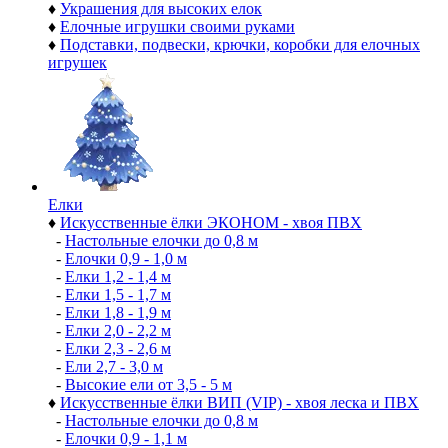
♦
Украшения для высоких елок
♦
Елочные игрушки своими руками
♦
Подставки, подвески, крючки, коробки для елочных
игрушек
Елки
♦
Искусственные ёлки ЭКОНОМ - хвоя ПВХ
-
Настольные елочки до 0,8 м
-
Елочки 0,9 - 1,0 м
-
Елки 1,2 - 1,4 м
-
Елки 1,5 - 1,7 м
-
Елки 1,8 - 1,9 м
-
Елки 2,0 - 2,2 м
-
Елки 2,3 - 2,6 м
-
Ели 2,7 - 3,0 м
-
Высокие ели от 3,5 - 5 м
♦
Искусственные ёлки ВИП (VIP) - хвоя леска и ПВХ
-
Настольные елочки до 0,8 м
-
Елочки 0,9 - 1,1 м