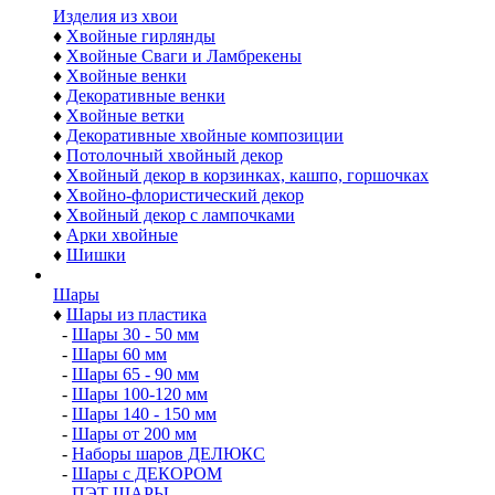
Изделия из хвои
♦
Хвойные гирлянды
♦
Хвойные Сваги и Ламбрекены
♦
Хвойные венки
♦
Декоративные венки
♦
Хвойные ветки
♦
Декоративные хвойные композиции
♦
Потолочный хвойный декор
♦
Хвойный декор в корзинках, кашпо, горшочках
♦
Хвойно-флористический декор
♦
Хвойный декор с лампочками
♦
Арки хвойные
♦
Шишки