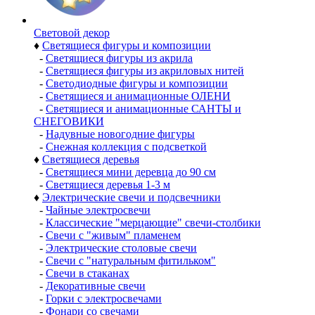
Световой декор
♦
Светящиеся фигуры и композиции
-
Светящиеся фигуры из акрила
-
Светящиеся фигуры из акриловых нитей
-
Светодиодные фигуры и композиции
-
Светящиеся и анимационные ОЛЕНИ
-
Светящиеся и анимационные САНТЫ и
СНЕГОВИКИ
-
Надувные новогодние фигуры
-
Снежная коллекция с подсветкой
♦
Светящиеся деревья
-
Светящиеся мини деревца до 90 см
-
Светящиеся деревья 1-3 м
♦
Электрические свечи и подсвечники
-
Чайные электросвечи
-
Классические "мерцающие" свечи-столбики
-
Свечи с "живым" пламенем
-
Электрические столовые свечи
-
Свечи с "натуральным фитильком"
-
Свечи в стаканах
-
Декоративные свечи
-
Горки с электросвечами
-
Фонари со свечами