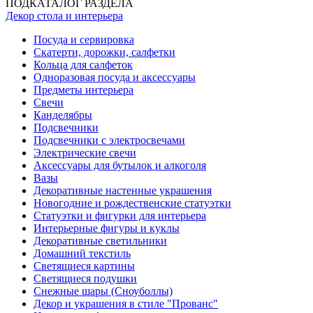
-
Весенние цветы
-
Сервировка стола
-
Романтические свечи
-
Подсвечники и декор
-
Электросвечи
-
Украшения из бумаги
-
Симфония огней
-
Садовая романтика
-
Весенняя упаковка
Ёлка по параметрам
На портале поставщиков
АДРЕС
115230, Москва, Электролитный
проезд, д.3, с.2
+7 (495) 984-05-25
многоканальный
+7 (495) 545-75-58
оптовикам
ПОДКАТАЛОГ РАЗДЕЛА
Декор стола и интерьера
Посуда и сервировка
Скатерти, дорожки, салфетки
Кольца для салфеток
Одноразовая посуда и аксессуары
Предметы интерьера