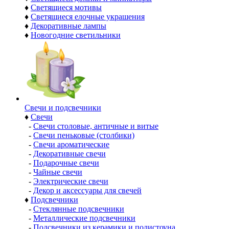
♦
Светящиеся мотивы
♦
Светящиеся елочные украшения
♦
Декоративные лампы
♦
Новогодние светильники
Свечи и подсвечники
♦
Свечи
-
Свечи столовые, античные и витые
-
Свечи пеньковые (столбики)
-
Свечи ароматические
-
Декоративные свечи
-
Подарочные свечи
-
Чайные свечи
-
Электрические свечи
-
Декор и аксессуары для свечей
♦
Подсвечники
-
Стеклянные подсвечники
-
Металлические подсвечники
-
Подсвечники из керамики и полистоуна