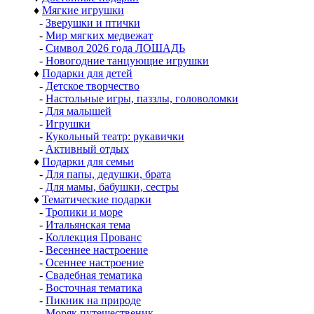
♦
Мягкие игрушки
-
Зверушки и птички
-
Мир мягких медвежат
-
Символ 2026 года ЛОШАДЬ
-
Новогодние танцующие игрушки
♦
Подарки для детей
-
Детское творчество
-
Настольные игры, паззлы, головоломки
-
Для малышей
-
Игрушки
-
Кукольный театр: рукавички
-
Активный отдых
♦
Подарки для семьи
-
Для папы, дедушки, брата
-
Для мамы, бабушки, сестры
♦
Тематические подарки
-
Тропики и море
-
Итальянская тема
-
Коллекция Прованс
-
Весеннее настроение
-
Осеннее настроение
-
Свадебная тематика
-
Восточная тематика
-
Пикник на природе
-
Моряк путешественик