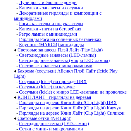
-
Лучи росы и ёлочные дожди
-
Капельки - занавесы и сосульки
-
Декоративные гирлянды и композиции с
минидиодами
-
Роса - кластеры и полукластеры
-
Капельки - нити на батарейках
-
Ретро лампы с минидиодами
-
Гирлянды Роса на солнечных батарейках
-
Крупные (МАКСИ) минидиоды
♦
Световые занавесы Плэй Лайт (Play Light)
-
Светодиодные занавесы (LED-лампы)
-
Светодиодные занавесы (микро LED-лампы)
-
Световые занавесы с микролампами
♦
Бахрома (сосульки) Айсикл Плэй Лайт (Icicle Play
Light)
-
Сосульки (Icicle) на проводе ПВХ
-
Сосульки (Icicle) на каучуке
-
Сосульки (Icicle) с микро LED-лампами на проволоке
♦
КЛИП ЛАЙТ - гирлянды на деревья
-
Гирлянды на дерево Клип Лайт (Clip Light) ПВХ
-
Гирлянды на дерево Клип Лайт (Clip Light) Каучук
-
Гирлянды на дерево Клип Лайт (Clip Light) Силикон
♦
Световые сетки (Net Light)
-
Светодиодные сетки (LED-лампы)
-
Сетки с мини- и микролампами