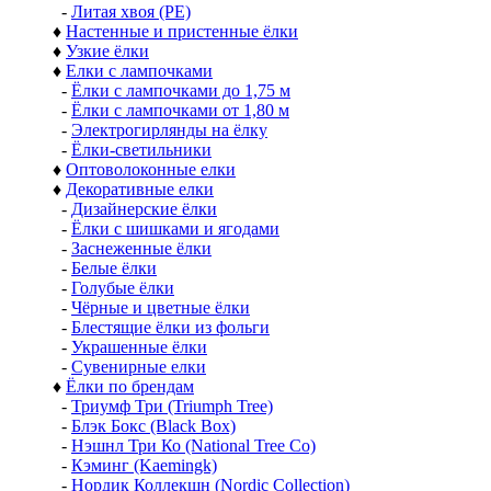
-
Литая хвоя (РЕ)
♦
Настенные и пристенные ёлки
♦
Узкие ёлки
♦
Елки с лампочками
-
Ёлки с лампочками до 1,75 м
-
Ёлки с лампочками от 1,80 м
-
Электрогирлянды на ёлку
-
Ёлки-светильники
♦
Оптоволоконные елки
♦
Декоративные елки
-
Дизайнерские ёлки
-
Ёлки с шишками и ягодами
-
Заснеженные ёлки
-
Белые ёлки
-
Голубые ёлки
-
Чёрные и цветные ёлки
-
Блестящие ёлки из фольги
-
Украшенные ёлки
-
Сувенирные елки
♦
Ёлки по брендам
-
Триумф Три (Triumph Tree)
-
Блэк Бокс (Black Box)
-
Нэшнл Три Ко (National Tree Co)
-
Кэминг (Kaemingk)
-
Нордик Коллекшн (Nordic Collection)