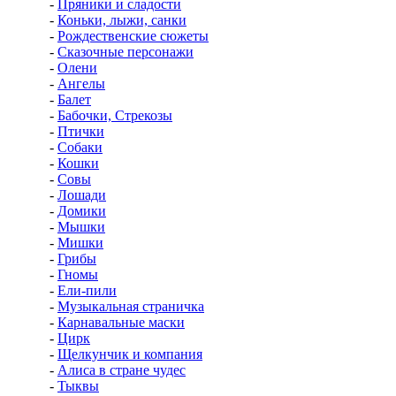
-
Пряники и сладости
-
Коньки, лыжи, санки
-
Рождественские сюжеты
-
Сказочные персонажи
-
Олени
-
Ангелы
-
Балет
-
Бабочки, Стрекозы
-
Птички
-
Собаки
-
Кошки
-
Совы
-
Лошади
-
Домики
-
Мышки
-
Мишки
-
Грибы
-
Гномы
-
Ели-пили
-
Музыкальная страничка
-
Карнавальные маски
-
Цирк
-
Щелкунчик и компания
-
Алиса в стране чудес
-
Тыквы