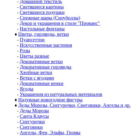
-
Домашний текстиль
-
Светящиеся картины
-
Светящиеся подушки
-
Снежные шары (Сноуболлы)
-
Декор и украшения в стиле "Прованс"
-
Настольные фонтаны
♦
Цветы, гирлянды, ветки
-
Пуансеттии
-
Искусственные растения
-
Розы
-
Цветы разные
-
Декоративные ветки
-
Декоративные гирлянды
-
Хвойные ветки
-
Ветки с ягодами
-
Декоративные венки
-
Ягоды
-
Украшения из натуральных материалов
♦
Надувные новогодние фигуры
♦
Деды Морозы, Снегурочки, Снеговики, Ангелы и др.
-
Деды Морозы
-
Санта Клаусы
-
Снегурочки
-
Снеговики
-
Ангелы, Феи, Эльфы, Гномы