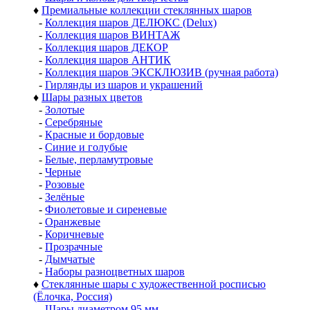
♦
Премиальные коллекции стеклянных шаров
-
Коллекция шаров ДЕЛЮКС (Delux)
-
Коллекция шаров ВИНТАЖ
-
Коллекция шаров ДЕКОР
-
Коллекция шаров АНТИК
-
Коллекция шаров ЭКСКЛЮЗИВ (ручная работа)
-
Гирлянды из шаров и украшений
♦
Шары разных цветов
-
Золотые
-
Серебряные
-
Красные и бордовые
-
Синие и голубые
-
Белые, перламутровые
-
Черные
-
Розовые
-
Зелёные
-
Фиолетовые и сиреневые
-
Оранжевые
-
Коричневые
-
Прозрачные
-
Дымчатые
-
Наборы разноцветных шаров
♦
Стеклянные шары с художественной росписью
(Ёлочка, Россия)
-
Шары диаметром 95 мм