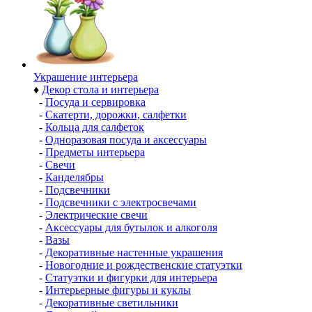
Украшение интерьера
♦
Декор стола и интерьера
-
Посуда и сервировка
-
Скатерти, дорожки, салфетки
-
Кольца для салфеток
-
Одноразовая посуда и аксессуары
-
Предметы интерьера
-
Свечи
-
Канделябры
-
Подсвечники
-
Подсвечники с электросвечами
-
Электрические свечи
-
Аксессуары для бутылок и алкоголя
-
Вазы
-
Декоративные настенные украшения
-
Новогодние и рождественские статуэтки
-
Статуэтки и фигурки для интерьера
-
Интерьерные фигуры и куклы
-
Декоративные светильники