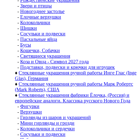
-
Рождественские украшения
-
Звери и птицы
-
Новогоднее застолье
-
Елочные верхушки
-
Колокольчики
-
Шишки
-
Сосульки и подвески
-
Пасхальные яйца
-
Бусы
-
Кошечки, Собачки
-
Светящиеся украшения
-
Коза и Овца - Символ 2027 года
-
Подставки, подвески и крючки для игрушек
♦
Стеклянные украшения ручной работы Инге Глас (Inge
Glas), Германия
♦
Стеклянные украшения ручной работы Марк Робертс
(Mark Roberts), США
♦
Стеклянные украшения фабрики Ёлочка, (Россия) и
европейские аналоги. Классика русского Нового Года
-
Фигурки
-
Верхушки
-
Гирлянды из шаров и украшений
-
Мини гирлянды и грозди
-
Колокольчики и сердечки
-
Сосульки и подвески