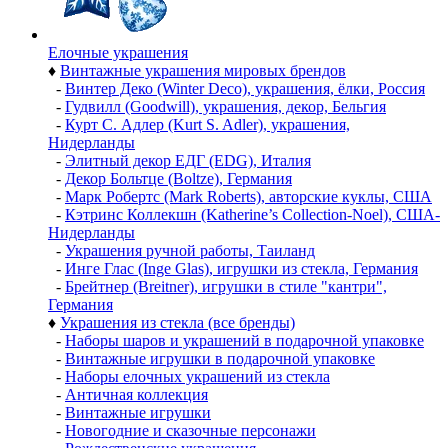
Елочные украшения
♦
Винтажные украшения мировых брендов
-
Винтер Деко (Winter Deco), украшения, ёлки, Россия
-
Гудвилл (Goodwill), украшения, декор, Бельгия
-
Курт С. Адлер (Kurt S. Adler), украшения,
Нидерланды
-
Элитный декор ЕДГ (EDG), Италия
-
Декор Больтце (Boltze), Германия
-
Марк Робертс (Mark Roberts), авторские куклы, США
-
Кэтринс Коллекшн (Katherine’s Collection-Noel), США-
Нидерланды
-
Украшения ручной работы, Таиланд
-
Инге Глас (Inge Glas), игрушки из стекла, Германия
-
Брейтнер (Breitner), игрушки в стиле "кантри",
Германия
♦
Украшения из стекла (все бренды)
-
Наборы шаров и украшений в подарочной упаковке
-
Винтажные игрушки в подарочной упаковке
-
Наборы елочных украшений из стекла
-
Античная коллекция
-
Винтажные игрушки
-
Новогодние и сказочные персонажи