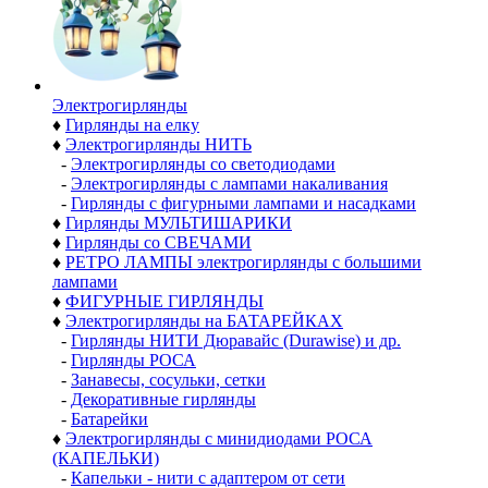
Электро­гирлянды
♦
Гирлянды на елку
♦
Электрогирлянды НИТЬ
-
Электрогирлянды со светодиодами
-
Электрогирлянды с лампами накаливания
-
Гирлянды с фигурными лампами и насадками
♦
Гирлянды МУЛЬТИШАРИКИ
♦
Гирлянды со СВЕЧАМИ
♦
РЕТРО ЛАМПЫ электрогирлянды с большими
лампами
♦
ФИГУРНЫЕ ГИРЛЯНДЫ
♦
Электрогирлянды на БАТАРЕЙКАХ
-
Гирлянды НИТИ Дюравайс (Durawise) и др.
-
Гирлянды РОСА
-
Занавесы, сосульки, сетки
-
Декоративные гирлянды
-
Батарейки
♦
Электрогирлянды с минидиодами РОСА
(КАПЕЛЬКИ)
-
Капельки - нити с адаптером от сети