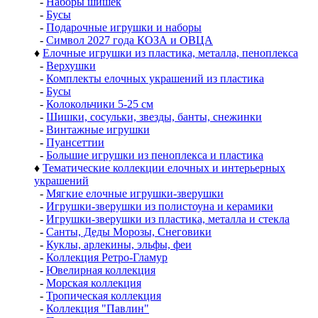
-
Наборы шишек
-
Бусы
-
Подарочные игрушки и наборы
-
Символ 2027 года КОЗА и ОВЦА
♦
Елочные игрушки из пластика, металла, пеноплекса
-
Верхушки
-
Комплекты елочных украшений из пластика
-
Бусы
-
Колокольчики 5-25 см
-
Шишки, сосульки, звезды, банты, снежинки
-
Винтажные игрушки
-
Пуансеттии
-
Большие игрушки из пеноплекса и пластика
♦
Тематические коллекции елочных и интерьерных
украшений
-
Мягкие елочные игрушки-зверушки
-
Игрушки-зверушки из полистоуна и керамики
-
Игрушки-зверушки из пластика, металла и стекла
-
Санты, Деды Морозы, Снеговики
-
Куклы, арлекины, эльфы, феи
-
Коллекция Ретро-Гламур
-
Ювелирная коллекция
-
Морская коллекция
-
Тропическая коллекция
-
Коллекция "Павлин"