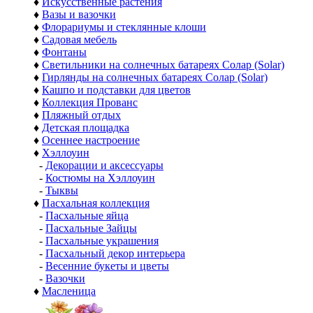
♦
Искусственные растения
♦
Вазы и вазочки
♦
Флорариумы и стеклянные клоши
♦
Садовая мебель
♦
Фонтаны
♦
Светильники на солнечных батареях Солар (Solar)
♦
Гирлянды на солнечных батареях Солар (Solar)
♦
Кашпо и подставки для цветов
♦
Коллекция Прованс
♦
Пляжный отдых
♦
Детская площадка
♦
Осеннее настроение
♦
Хэллоуин
-
Декорации и аксессуары
-
Костюмы на Хэллоуин
-
Тыквы
♦
Пасхальная коллекция
-
Пасхальные яйца
-
Пасхальные Зайцы
-
Пасхальные украшения
-
Пасхальный декор интерьера
-
Весенние букеты и цветы
-
Вазочки
♦
Масленица