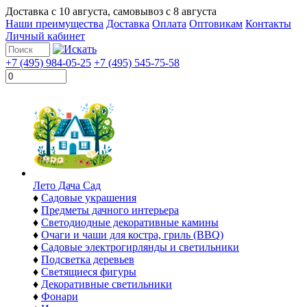
Доставка с
10 августа
, самовывоз с
8 августа
Наши преимущества
Доставка
Оплата
Оптовикам
Контакты
Личный кабинет
+7 (495) 984-05-25
+7 (495) 545-75-58
Лето Дача Сад
♦
Садовые украшения
♦
Предметы дачного интерьера
♦
Светодиодные декоративные камины
♦
Очаги и чаши для костра, гриль (BBQ)
♦
Садовые электрогирлянды и светильники
♦
Подсветка деревьев
♦
Светящиеся фигуры
♦
Декоративные светильники
♦
Фонари