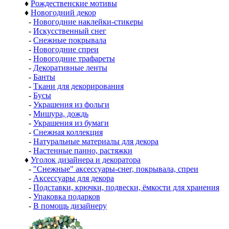
♦
Рождественские мотивы
♦
Новогодний декор
-
Новогодние наклейки-стикеры
-
Искусственный снег
-
Снежные покрывала
-
Новогодние спреи
-
Новогодние трафареты
-
Декоративные ленты
-
Банты
-
Ткани для декорирования
-
Бусы
-
Украшения из фольги
-
Мишура, дождь
-
Украшения из бумаги
-
Снежная коллекция
-
Натуральные материалы для декора
-
Настенные панно, растяжки
♦
Уголок дизайнера и декоратора
-
"Снежные" аксессуары-снег, покрывала, спреи
-
Аксессуары для декора
-
Подставки, крючки, подвески, ёмкости для хранения
-
Упаковка подарков
-
В помощь дизайнеру