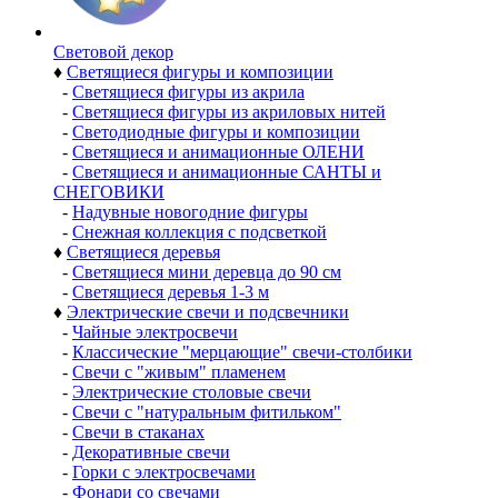
Световой декор
♦
Светящиеся фигуры и композиции
-
Светящиеся фигуры из акрила
-
Светящиеся фигуры из акриловых нитей
-
Светодиодные фигуры и композиции
-
Светящиеся и анимационные ОЛЕНИ
-
Светящиеся и анимационные САНТЫ и
СНЕГОВИКИ
-
Надувные новогодние фигуры
-
Снежная коллекция с подсветкой
♦
Светящиеся деревья
-
Светящиеся мини деревца до 90 см
-
Светящиеся деревья 1-3 м
♦
Электрические свечи и подсвечники
-
Чайные электросвечи
-
Классические "мерцающие" свечи-столбики
-
Свечи с "живым" пламенем
-
Электрические столовые свечи
-
Свечи с "натуральным фитильком"
-
Свечи в стаканах
-
Декоративные свечи
-
Горки с электросвечами
-
Фонари со свечами