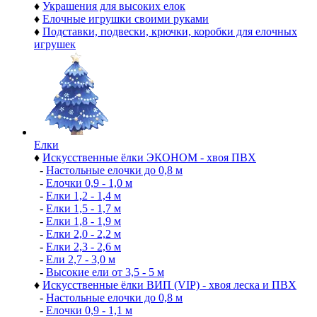
♦
Украшения для высоких елок
♦
Елочные игрушки своими руками
♦
Подставки, подвески, крючки, коробки для елочных
игрушек
Елки
♦
Искусственные ёлки ЭКОНОМ - хвоя ПВХ
-
Настольные елочки до 0,8 м
-
Елочки 0,9 - 1,0 м
-
Елки 1,2 - 1,4 м
-
Елки 1,5 - 1,7 м
-
Елки 1,8 - 1,9 м
-
Елки 2,0 - 2,2 м
-
Елки 2,3 - 2,6 м
-
Ели 2,7 - 3,0 м
-
Высокие ели от 3,5 - 5 м
♦
Искусственные ёлки ВИП (VIP) - хвоя леска и ПВХ
-
Настольные елочки до 0,8 м
-
Елочки 0,9 - 1,1 м