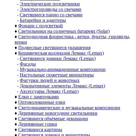
-
Электрические подсвечники
-
Электрогирлянды со свечами
-
Светящиеся панно со свечами
-
Батарейки и адаптеры
♦
Фонари с подсветкой
♦
Светильники на солнечных батареях (Solar)
♦
Светодиодная флористика - ветки, букеты, гирлянды,
венки
♦
Подвесные светящиеся украшения
♦
Керамическая коллекция Лемакс (Lemax)
-
Светящиеся домики Лемакс (Lemax)
-
Фасады
-
Музыкально-анимационные композиции
-
Настольные сюжетные миниатюры
-
Фигурки людей и животных
-
Декоративные элементы Лемакс (Lemax)
-
Аксессуары Лемакс (Lemax)
♦
Елки с лампочками
♦
Оптоволоконные елки
♦
Светодинамические и музыкальные композиции
♦
Деревянные новогодние светильники
♦
Светящиеся объёмные декорации
♦
Деревянные горки
♦
Светящиеся картины
♦
Светящиеся домики и миниатюры