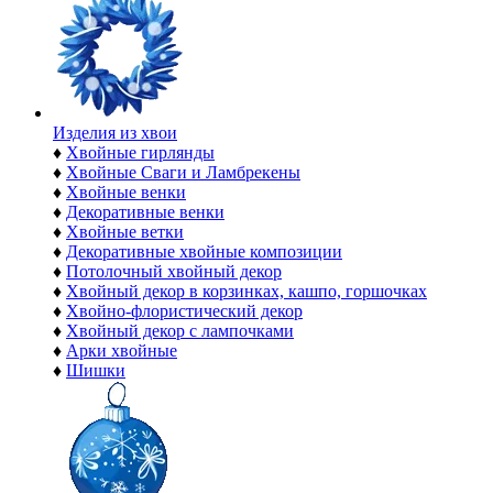
Изделия из хвои
♦
Хвойные гирлянды
♦
Хвойные Сваги и Ламбрекены
♦
Хвойные венки
♦
Декоративные венки
♦
Хвойные ветки
♦
Декоративные хвойные композиции
♦
Потолочный хвойный декор
♦
Хвойный декор в корзинках, кашпо, горшочках
♦
Хвойно-флористический декор
♦
Хвойный декор с лампочками
♦
Арки хвойные
♦
Шишки