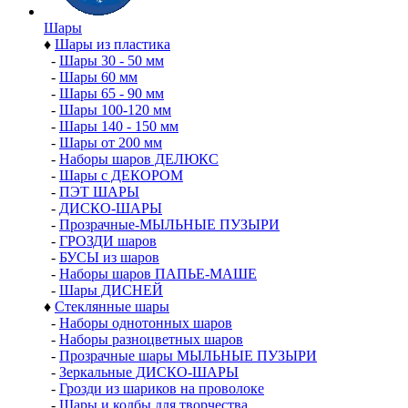
Шары
♦
Шары из пластика
-
Шары 30 - 50 мм
-
Шары 60 мм
-
Шары 65 - 90 мм
-
Шары 100-120 мм
-
Шары 140 - 150 мм
-
Шары от 200 мм
-
Наборы шаров ДЕЛЮКС
-
Шары с ДЕКОРОМ
-
ПЭТ ШАРЫ
-
ДИСКО-ШАРЫ
-
Прозрачные-МЫЛЬНЫЕ ПУЗЫРИ
-
ГРОЗДИ шаров
-
БУСЫ из шаров
-
Наборы шаров ПАПЬЕ-МАШЕ
-
Шары ДИСНЕЙ
♦
Стеклянные шары
-
Наборы однотонных шаров
-
Наборы разноцветных шаров
-
Прозрачные шары МЫЛЬНЫЕ ПУЗЫРИ
-
Зеркальные ДИСКО-ШАРЫ
-
Грозди из шариков на проволоке
-
Шары и колбы для творчества