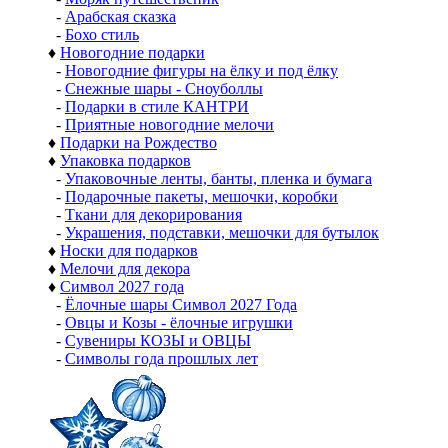
-
Арабская сказка
-
Бохо стиль
♦
Новогодние подарки
-
Новогодние фигуры на ёлку и под ёлку
-
Снежные шары - Сноуболлы
-
Подарки в стиле КАНТРИ
-
Приятные новогодние мелочи
♦
Подарки на Рождество
♦
Упаковка подарков
-
Упаковочные ленты, банты, пленка и бумага
-
Подарочные пакеты, мешочки, коробки
-
Ткани для декорирования
-
Украшения, подставки, мешочки для бутылок
♦
Носки для подарков
♦
Мелочи для декора
♦
Символ 2027 года
-
Ёлочные шары Символ 2027 Года
-
Овцы и Козы - ёлочные игрушки
-
Сувениры КОЗЫ и ОВЦЫ
-
Символы года прошлых лет