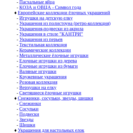
-
Пасхальные яйца
-
КОЗА и ОВЦА - Символ года
♦
Европейские коллекции ёлочных украшений
-
Игрушки на детскую елку
-
Украшения из полистоуна (ретро-коллекция)
-
Украшения-подвески из акрила
-
Украшения в стиле "КАНТРИ"
-
Украшения из перьев
-
Текстильная коллекция
-
Керамические коллекции
-
Металлические ёлочные игрушки
-
Елочные игрушки из дерева
-
Елочные игрушки из бумаги
-
Валяные игрушки
-
Кружевные украшения
-
Розовая коллекция
-
Верхушки на елку
-
Светящиеся ёлочные игрушки
♦
Снежинки, сосульки, звезды, шишки
-
Снежинки
-
Сосульки
-
Подвески
-
Звезды
-
Шишки
♦
Украшения для настольных елок