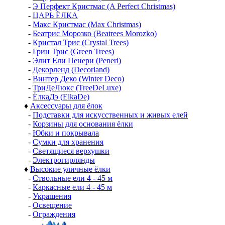
-
Э Перфект Кристмас (A Perfect Christmas)
-
ЦАРЬ ЁЛКА
-
Макс Кристмас (Max Christmas)
-
Беатрис Морозко (Beatrees Morozko)
-
Кристал Трис (Crystal Trees)
-
Грин Трис (Green Trees)
-
Элит Ели Пенери (Peneri)
-
Декорленд (Decorland)
-
Винтер Деко (Winter Deco)
-
ТриДеЛюкс (TreeDeLuxe)
-
ЁлкаДэ (ElkaDe)
♦
Аксессуары для ёлок
-
Подставки для искусственных и живых елей
-
Корзины для основания ёлки
-
Юбки и покрывала
-
Сумки для хранения
-
Светящиеся верхушки
-
Электрогирлянды
♦
Высокие уличные ёлки
-
Ствольные ели 4 - 45 м
-
Каркасные ели 4 - 45 м
-
Украшения
-
Освещение
-
Ограждения