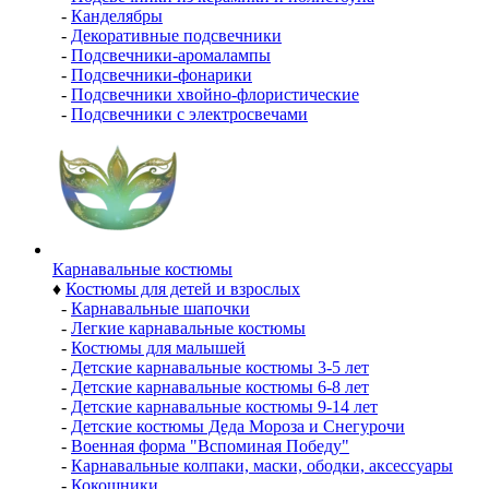
-
Канделябры
-
Декоративные подсвечники
-
Подсвечники-аромалампы
-
Подсвечники-фонарики
-
Подсвечники хвойно-флористические
-
Подсвечники с электросвечами
Карнавальные костюмы
♦
Костюмы для детей и взрослых
-
Карнавальные шапочки
-
Легкие карнавальные костюмы
-
Костюмы для малышей
-
Детские карнавальные костюмы 3-5 лет
-
Детские карнавальные костюмы 6-8 лет
-
Детские карнавальные костюмы 9-14 лет
-
Детские костюмы Деда Мороза и Снегурочи
-
Военная форма "Вспоминая Победу"
-
Карнавальные колпаки, маски, ободки, аксессуары
-
Кокошники