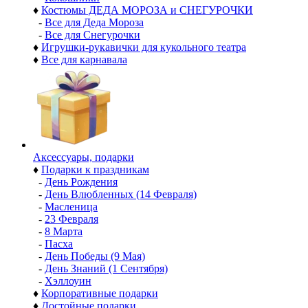
♦
Костюмы ДЕДА МОРОЗА и СНЕГУРОЧКИ
-
Все для Деда Мороза
-
Все для Снегурочки
♦
Игрушки-рукавички для кукольного театра
♦
Все для карнавала
Аксессуары, подарки
♦
Подарки к праздникам
-
День Рождения
-
День Влюбленных (14 Февраля)
-
Масленица
-
23 Февраля
-
8 Марта
-
Пасха
-
День Победы (9 Мая)
-
День Знаний (1 Сентября)
-
Хэллоуин
♦
Корпоративные подарки
♦
Достойные подарки