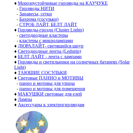
♦
Морозоустойчивые гирлянды на КАУЧУКЕ
-
Гирлянды НИТИ
-
Занавесы, сетки
-
Бахрома (сосульки)
-
СТРОБ ЛАЙТ, БЕЛТ ЛАЙТ
♦
Гирлянды-грозди (Cluster Lights)
-
светодиодные кластеры
-
кластеры с микролампами
♦
ДЮРАЛАЙТ- светящийся шнур
♦
Светодиодные ленты (Ledstrip)
♦
БЕЛТ ЛАЙТ - лента с лампами
♦
Гирлянды и светильники на солнечных батареях (Solar
Light)
♦
ТАЮЩИЕ СОСУЛЬКИ
♦
Световые ПАННО и МОТИВЫ
-
панно и мотивы для улицы
-
панно и мотивы для помещения
♦
МАКУШКИ световые для елей
♦
Лампы
♦
Аксессуары к электрогирляндам