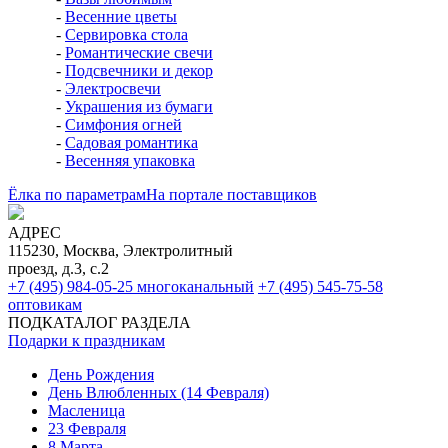
-
Весенние цветы
-
Сервировка стола
-
Романтические свечи
-
Подсвечники и декор
-
Электросвечи
-
Украшения из бумаги
-
Симфония огней
-
Садовая романтика
-
Весенняя упаковка
Ёлка по параметрам
На портале поставщиков
АДРЕС
115230, Москва, Электролитный
проезд, д.3, с.2
+7 (495) 984-05-25
многоканальный
+7 (495) 545-75-58
оптовикам
ПОДКАТАЛОГ РАЗДЕЛА
Подарки к праздникам
День Рождения
День Влюбленных (14 Февраля)
Масленица
23 Февраля
8 Марта