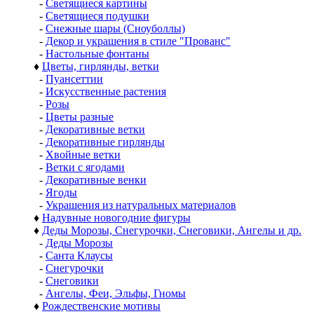
-
Светящиеся картины
-
Светящиеся подушки
-
Снежные шары (Сноуболлы)
-
Декор и украшения в стиле "Прованс"
-
Настольные фонтаны
♦
Цветы, гирлянды, ветки
-
Пуансеттии
-
Искусственные растения
-
Розы
-
Цветы разные
-
Декоративные ветки
-
Декоративные гирлянды
-
Хвойные ветки
-
Ветки с ягодами
-
Декоративные венки
-
Ягоды
-
Украшения из натуральных материалов
♦
Надувные новогодние фигуры
♦
Деды Морозы, Снегурочки, Снеговики, Ангелы и др.
-
Деды Морозы
-
Санта Клаусы
-
Снегурочки
-
Снеговики
-
Ангелы, Феи, Эльфы, Гномы
♦
Рождественские мотивы