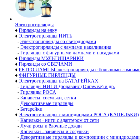
Электро­гирлянды
♦
Гирлянды на елку
♦
Электрогирлянды НИТЬ
-
Электрогирлянды со светодиодами
-
Электрогирлянды с лампами накаливания
-
Гирлянды с фигурными лампами и насадками
♦
Гирлянды МУЛЬТИШАРИКИ
♦
Гирлянды со СВЕЧАМИ
♦
РЕТРО ЛАМПЫ электрогирлянды с большими лампам
♦
ФИГУРНЫЕ ГИРЛЯНДЫ
♦
Электрогирлянды на БАТАРЕЙКАХ
-
Гирлянды НИТИ Дюравайс (Durawise) и др.
-
Гирлянды РОСА
-
Занавесы, сосульки, сетки
-
Декоративные гирлянды
-
Батарейки
♦
Электрогирлянды с минидиодами РОСА (КАПЕЛЬКИ)
-
Капельки - нити с адаптером от сети
-
Лучи росы и ёлочные дожди
-
Капельки - занавесы и сосульки
-
Декоративные гирлянды и композиции с минидиодами