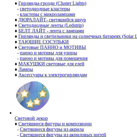
♦
Гирлянды-грозди (Cluster Lights)
-
светодиодные кластеры
-
кластеры с микролампами
♦
ДЮРАЛАЙТ- светящийся шнур
♦
Светодиодные ленты (Ledstrip)
♦
БЕЛТ ЛАЙТ - лента с лампами
♦
Гирлянды и светильники на солнечных батареях (Solar L
♦
ТАЮЩИЕ СОСУЛЬКИ
♦
Световые ПАННО и МОТИВЫ
-
панно и мотивы для улицы
-
панно и мотивы для помещения
♦
МАКУШКИ световые для елей
♦
Лампы
♦
Аксессуары к электрогирляндам
Световой декор
♦
Светящиеся фигуры и композиции
-
Светящиеся фигуры из акрила
-
Светящиеся фигуры из акриловых нитей