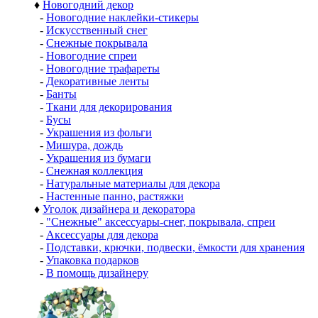
♦
Новогодний декор
-
Новогодние наклейки-стикеры
-
Искусственный снег
-
Снежные покрывала
-
Новогодние спреи
-
Новогодние трафареты
-
Декоративные ленты
-
Банты
-
Ткани для декорирования
-
Бусы
-
Украшения из фольги
-
Мишура, дождь
-
Украшения из бумаги
-
Снежная коллекция
-
Натуральные материалы для декора
-
Настенные панно, растяжки
♦
Уголок дизайнера и декоратора
-
"Снежные" аксессуары-снег, покрывала, спреи
-
Аксессуары для декора
-
Подставки, крючки, подвески, ёмкости для хранения
-
Упаковка подарков
-
В помощь дизайнеру