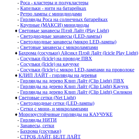
-
Роса - кластеры и полукластеры
-
Капельки - нити на батарейках
-
Ретро лампы с минидиодами
-
Гирлянды Роса на солнечных батарейках
-
Крупные (МАКСИ) минидиоды
♦
Световые занавесы Плэй Лайт (Play Light)
-
Светодиодные занавесы (LED-лампы)
-
Светодиодные занавесы (микро LED-лампы)
-
Световые занавесы с микролампами
♦
Бахрома (сосульки) Айсикл Плэй Лайт (Icicle Play Light)
-
Сосульки (Icicle) на проводе ПВХ
-
Сосульки (Icicle) на каучуке
-
Сосульки (Icicle) с микро LED-лампами на проволоке
♦
КЛИП ЛАЙТ - гирлянды на деревья
-
Гирлянды на дерево Клип Лайт (Clip Light) ПВХ
-
Гирлянды на дерево Клип Лайт (Clip Light) Каучук
-
Гирлянды на дерево Клип Лайт (Clip Light) Силикон
♦
Световые сетки (Net Light)
-
Светодиодные сетки (LED-лампы)
-
Сетки с мини- и микролампами
♦
Морозоустойчивые гирлянды на КАУЧУКЕ
-
Гирлянды НИТИ
-
Занавесы, сетки
-
Бахрома (сосульки)
-
СТРОБ ЛАЙТ, БЕЛТ ЛАЙТ