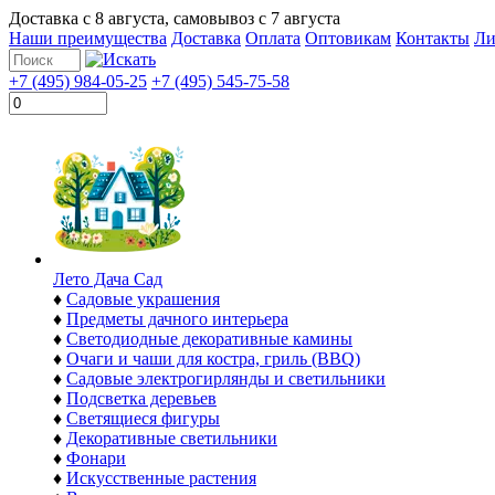
Доставка с
8 августа
, самовывоз с
7 августа
Наши преимущества
Доставка
Оплата
Оптовикам
Контакты
Ли
+7 (495) 984-05-25
+7 (495) 545-75-58
Лето Дача Сад
♦
Садовые украшения
♦
Предметы дачного интерьера
♦
Светодиодные декоративные камины
♦
Очаги и чаши для костра, гриль (BBQ)
♦
Садовые электрогирлянды и светильники
♦
Подсветка деревьев
♦
Светящиеся фигуры
♦
Декоративные светильники
♦
Фонари
♦
Искусственные растения