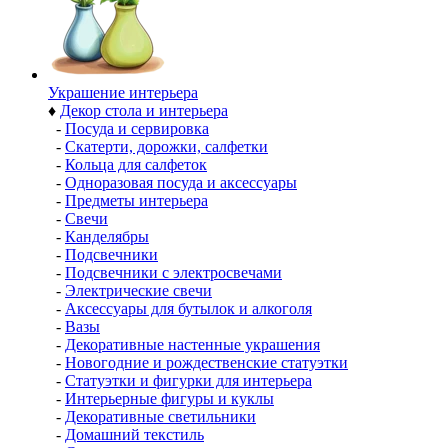
Украшение интерьера
♦
Декор стола и интерьера
-
Посуда и сервировка
-
Скатерти, дорожки, салфетки
-
Кольца для салфеток
-
Одноразовая посуда и аксессуары
-
Предметы интерьера
-
Свечи
-
Канделябры
-
Подсвечники
-
Подсвечники с электросвечами
-
Электрические свечи
-
Аксессуары для бутылок и алкоголя
-
Вазы
-
Декоративные настенные украшения
-
Новогодние и рождественские статуэтки
-
Статуэтки и фигурки для интерьера
-
Интерьерные фигуры и куклы
-
Декоративные светильники
-
Домашний текстиль