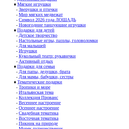
♦
Мягкие игрушки
-
Зверушки и птички
-
Мир мягких медвежат
-
Символ 2026 года ЛОШАДЬ
-
Новогодние танцующие игрушки
♦
Подарки для детей
-
Детское творчество
-
Настольные игры, паззлы, головоломки
-
Для малышей
-
Игрушки
-
Кукольный театр: рукавички
-
Активный отдых
♦
Подарки для семьи
-
Для папы, дедушки, брата
-
Для мамы, бабушки, сестры
♦
Тематические подарки
-
Тропики и море
-
Итальянская тема
-
Коллекция Прованс
-
Весеннее настроение
-
Осеннее настроение
-
Свадебная тематика
-
Восточная тематика
-
Пикник на природе
-
Моряк путешественик