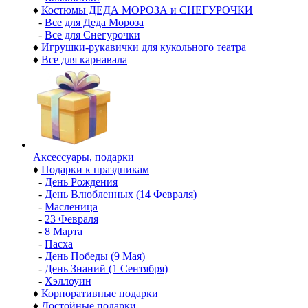
♦
Костюмы ДЕДА МОРОЗА и СНЕГУРОЧКИ
-
Все для Деда Мороза
-
Все для Снегурочки
♦
Игрушки-рукавички для кукольного театра
♦
Все для карнавала
Аксессуары, подарки
♦
Подарки к праздникам
-
День Рождения
-
День Влюбленных (14 Февраля)
-
Масленица
-
23 Февраля
-
8 Марта
-
Пасха
-
День Победы (9 Мая)
-
День Знаний (1 Сентября)
-
Хэллоуин
♦
Корпоративные подарки
♦
Достойные подарки