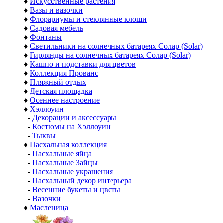
♦
Искусственные растения
♦
Вазы и вазочки
♦
Флорариумы и стеклянные клоши
♦
Садовая мебель
♦
Фонтаны
♦
Светильники на солнечных батареях Солар (Solar)
♦
Гирлянды на солнечных батареях Солар (Solar)
♦
Кашпо и подставки для цветов
♦
Коллекция Прованс
♦
Пляжный отдых
♦
Детская площадка
♦
Осеннее настроение
♦
Хэллоуин
-
Декорации и аксессуары
-
Костюмы на Хэллоуин
-
Тыквы
♦
Пасхальная коллекция
-
Пасхальные яйца
-
Пасхальные Зайцы
-
Пасхальные украшения
-
Пасхальный декор интерьера
-
Весенние букеты и цветы
-
Вазочки
♦
Масленица