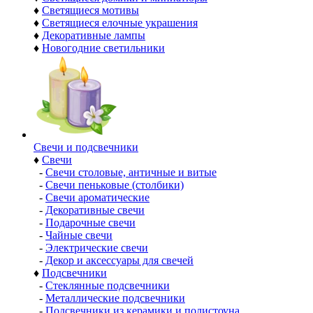
♦
Светящиеся мотивы
♦
Светящиеся елочные украшения
♦
Декоративные лампы
♦
Новогодние светильники
Свечи и подсвечники
♦
Свечи
-
Свечи столовые, античные и витые
-
Свечи пеньковые (столбики)
-
Свечи ароматические
-
Декоративные свечи
-
Подарочные свечи
-
Чайные свечи
-
Электрические свечи
-
Декор и аксессуары для свечей
♦
Подсвечники
-
Стеклянные подсвечники
-
Металлические подсвечники
-
Подсвечники из керамики и полистоуна