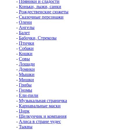
-
Пряники и сладости
-
Коньки, лыжи, санки
-
Рождественские сюжеты
-
Сказочные персонажи
-
Олени
-
Ангелы
-
Балет
-
Бабочки, Стрекозы
-
Птички
-
Собаки
-
Кошки
-
Совы
-
Лошади
-
Домики
-
Мышки
-
Мишки
-
Грибы
-
Гномы
-
Ели-пили
-
Музыкальная страничка
-
Карнавальные маски
-
Цирк
-
Щелкунчик и компания
-
Алиса в стране чудес
-
Тыквы