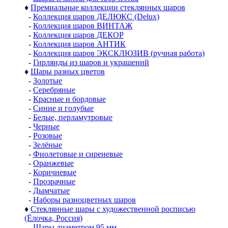
♦
Премиальные коллекции стеклянных шаров
-
Коллекция шаров ДЕЛЮКС (Delux)
-
Коллекция шаров ВИНТАЖ
-
Коллекция шаров ДЕКОР
-
Коллекция шаров АНТИК
-
Коллекция шаров ЭКСКЛЮЗИВ (ручная работа)
-
Гирлянды из шаров и украшений
♦
Шары разных цветов
-
Золотые
-
Серебряные
-
Красные и бордовые
-
Синие и голубые
-
Белые, перламутровые
-
Черные
-
Розовые
-
Зелёные
-
Фиолетовые и сиреневые
-
Оранжевые
-
Коричневые
-
Прозрачные
-
Дымчатые
-
Наборы разноцветных шаров
♦
Стеклянные шары с художественной росписью
(Ёлочка, Россия)
-
Шары диаметром 95 мм