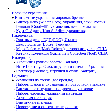
Елочные украшения
♦
Винтажные украшения мировых брендов
-
Винтер Деко (Winter Deco), украшения, ёлки, Россия
-
Гудвилл (Goodwill), украшения, декор, Бельгия
-
Курт С. Адлер (Kurt S. Adler), украшения,
Нидерланды
-
Элитный декор ЕДГ (EDG), Италия
-
Декор Больтце (Boltze), Германия
-
Марк Робертс (Mark Roberts), авторские куклы, США
-
Кэтринс Коллекшн (Katherine’s Collection-Noel), США-
Нидерланды
-
Украшения ручной работы, Таиланд
-
Инге Глас (Inge Glas), игрушки из стекла, Германия
-
Брейтнер (Breitner), игрушки в стиле "кантри",
Германия
♦
Украшения из стекла (все бренды)
-
Наборы шаров и украшений в подарочной упаковке
-
Винтажные игрушки в подарочной упаковке
-
Наборы елочных украшений из стекла
-
Античная коллекция
-
Винтажные игрушки
-
Новогодние и сказочные персонажи