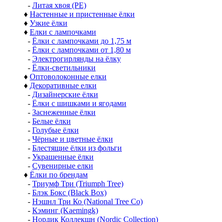
-
Литая хвоя (РЕ)
♦
Настенные и пристенные ёлки
♦
Узкие ёлки
♦
Елки с лампочками
-
Ёлки с лампочками до 1,75 м
-
Ёлки с лампочками от 1,80 м
-
Электрогирлянды на ёлку
-
Ёлки-светильники
♦
Оптоволоконные елки
♦
Декоративные елки
-
Дизайнерские ёлки
-
Ёлки с шишками и ягодами
-
Заснеженные ёлки
-
Белые ёлки
-
Голубые ёлки
-
Чёрные и цветные ёлки
-
Блестящие ёлки из фольги
-
Украшенные ёлки
-
Сувенирные елки
♦
Ёлки по брендам
-
Триумф Три (Triumph Tree)
-
Блэк Бокс (Black Box)
-
Нэшнл Три Ко (National Tree Co)
-
Кэминг (Kaemingk)
-
Нордик Коллекшн (Nordic Collection)