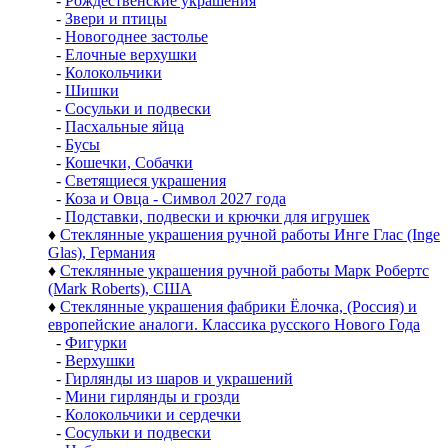
-
Рождественские украшения
-
Звери и птицы
-
Новогоднее застолье
-
Елочные верхушки
-
Колокольчики
-
Шишки
-
Сосульки и подвески
-
Пасхальные яйца
-
Бусы
-
Кошечки, Собачки
-
Светящиеся украшения
-
Коза и Овца - Символ 2027 года
-
Подставки, подвески и крючки для игрушек
♦
Стеклянные украшения ручной работы Инге Глас (Inge
Glas), Германия
♦
Стеклянные украшения ручной работы Марк Робертс
(Mark Roberts), США
♦
Стеклянные украшения фабрики Ёлочка, (Россия) и
европейские аналоги. Классика русского Нового Года
-
Фигурки
-
Верхушки
-
Гирлянды из шаров и украшений
-
Мини гирлянды и грозди
-
Колокольчики и сердечки
-
Сосульки и подвески