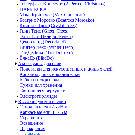
-
Э Перфект Кристмас (A Perfect Christmas)
-
ЦАРЬ ЁЛКА
-
Макс Кристмас (Max Christmas)
-
Беатрис Морозко (Beatrees Morozko)
-
Кристал Трис (Crystal Trees)
-
Грин Трис (Green Trees)
-
Элит Ели Пенери (Peneri)
-
Декорленд (Decorland)
-
Винтер Деко (Winter Deco)
-
ТриДеЛюкс (TreeDeLuxe)
-
ЁлкаДэ (ElkaDe)
♦
Аксессуары для ёлок
-
Подставки для искусственных и живых елей
-
Корзины для основания ёлки
-
Юбки и покрывала
-
Сумки для хранения
-
Светящиеся верхушки
-
Электрогирлянды
♦
Высокие уличные ёлки
-
Ствольные ели 4 - 45 м
-
Каркасные ели 4 - 45 м
-
Украшения
-
Освещение
-
Ограждения