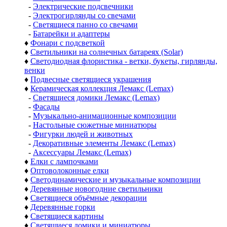
-
Электрические подсвечники
-
Электрогирлянды со свечами
-
Светящиеся панно со свечами
-
Батарейки и адаптеры
♦
Фонари с подсветкой
♦
Светильники на солнечных батареях (Solar)
♦
Светодиодная флористика - ветки, букеты, гирлянды,
венки
♦
Подвесные светящиеся украшения
♦
Керамическая коллекция Лемакс (Lemax)
-
Светящиеся домики Лемакс (Lemax)
-
Фасады
-
Музыкально-анимационные композиции
-
Настольные сюжетные миниатюры
-
Фигурки людей и животных
-
Декоративные элементы Лемакс (Lemax)
-
Аксессуары Лемакс (Lemax)
♦
Елки с лампочками
♦
Оптоволоконные елки
♦
Светодинамические и музыкальные композиции
♦
Деревянные новогодние светильники
♦
Светящиеся объёмные декорации
♦
Деревянные горки
♦
Светящиеся картины
♦
Светящиеся домики и миниатюры