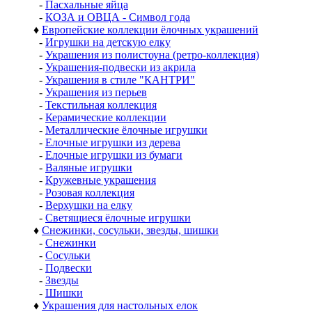
-
Пасхальные яйца
-
КОЗА и ОВЦА - Символ года
♦
Европейские коллекции ёлочных украшений
-
Игрушки на детскую елку
-
Украшения из полистоуна (ретро-коллекция)
-
Украшения-подвески из акрила
-
Украшения в стиле "КАНТРИ"
-
Украшения из перьев
-
Текстильная коллекция
-
Керамические коллекции
-
Металлические ёлочные игрушки
-
Елочные игрушки из дерева
-
Елочные игрушки из бумаги
-
Валяные игрушки
-
Кружевные украшения
-
Розовая коллекция
-
Верхушки на елку
-
Светящиеся ёлочные игрушки
♦
Снежинки, сосульки, звезды, шишки
-
Снежинки
-
Сосульки
-
Подвески
-
Звезды
-
Шишки
♦
Украшения для настольных елок