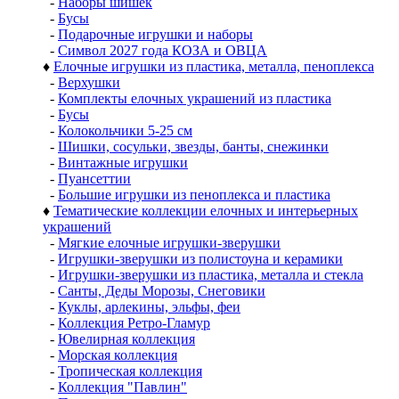
-
Наборы шишек
-
Бусы
-
Подарочные игрушки и наборы
-
Символ 2027 года КОЗА и ОВЦА
♦
Елочные игрушки из пластика, металла, пеноплекса
-
Верхушки
-
Комплекты елочных украшений из пластика
-
Бусы
-
Колокольчики 5-25 см
-
Шишки, сосульки, звезды, банты, снежинки
-
Винтажные игрушки
-
Пуансеттии
-
Большие игрушки из пеноплекса и пластика
♦
Тематические коллекции елочных и интерьерных
украшений
-
Мягкие елочные игрушки-зверушки
-
Игрушки-зверушки из полистоуна и керамики
-
Игрушки-зверушки из пластика, металла и стекла
-
Санты, Деды Морозы, Снеговики
-
Куклы, арлекины, эльфы, феи
-
Коллекция Ретро-Гламур
-
Ювелирная коллекция
-
Морская коллекция
-
Тропическая коллекция
-
Коллекция "Павлин"