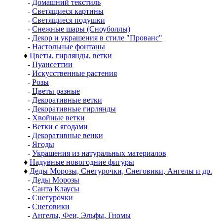
-
Домашний текстиль
-
Светящиеся картины
-
Светящиеся подушки
-
Снежные шары (Сноуболлы)
-
Декор и украшения в стиле "Прованс"
-
Настольные фонтаны
♦
Цветы, гирлянды, ветки
-
Пуансеттии
-
Искусственные растения
-
Розы
-
Цветы разные
-
Декоративные ветки
-
Декоративные гирлянды
-
Хвойные ветки
-
Ветки с ягодами
-
Декоративные венки
-
Ягоды
-
Украшения из натуральных материалов
♦
Надувные новогодние фигуры
♦
Деды Морозы, Снегурочки, Снеговики, Ангелы и др.
-
Деды Морозы
-
Санта Клаусы
-
Снегурочки
-
Снеговики
-
Ангелы, Феи, Эльфы, Гномы