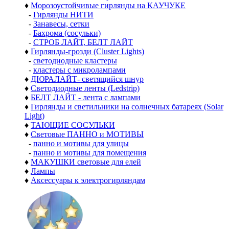
♦
Морозоустойчивые гирлянды на КАУЧУКЕ
-
Гирлянды НИТИ
-
Занавесы, сетки
-
Бахрома (сосульки)
-
СТРОБ ЛАЙТ, БЕЛТ ЛАЙТ
♦
Гирлянды-грозди (Cluster Lights)
-
светодиодные кластеры
-
кластеры с микролампами
♦
ДЮРАЛАЙТ- светящийся шнур
♦
Светодиодные ленты (Ledstrip)
♦
БЕЛТ ЛАЙТ - лента с лампами
♦
Гирлянды и светильники на солнечных батареях (Solar
Light)
♦
ТАЮЩИЕ СОСУЛЬКИ
♦
Световые ПАННО и МОТИВЫ
-
панно и мотивы для улицы
-
панно и мотивы для помещения
♦
МАКУШКИ световые для елей
♦
Лампы
♦
Аксессуары к электрогирляндам