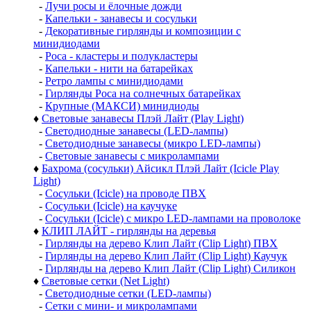
-
Лучи росы и ёлочные дожди
-
Капельки - занавесы и сосульки
-
Декоративные гирлянды и композиции с
минидиодами
-
Роса - кластеры и полукластеры
-
Капельки - нити на батарейках
-
Ретро лампы с минидиодами
-
Гирлянды Роса на солнечных батарейках
-
Крупные (МАКСИ) минидиоды
♦
Световые занавесы Плэй Лайт (Play Light)
-
Светодиодные занавесы (LED-лампы)
-
Светодиодные занавесы (микро LED-лампы)
-
Световые занавесы с микролампами
♦
Бахрома (сосульки) Айсикл Плэй Лайт (Icicle Play
Light)
-
Сосульки (Icicle) на проводе ПВХ
-
Сосульки (Icicle) на каучуке
-
Сосульки (Icicle) с микро LED-лампами на проволоке
♦
КЛИП ЛАЙТ - гирлянды на деревья
-
Гирлянды на дерево Клип Лайт (Clip Light) ПВХ
-
Гирлянды на дерево Клип Лайт (Clip Light) Каучук
-
Гирлянды на дерево Клип Лайт (Clip Light) Силикон
♦
Световые сетки (Net Light)
-
Светодиодные сетки (LED-лампы)
-
Сетки с мини- и микролампами