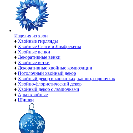
Изделия из хвои
♦
Хвойные гирлянды
♦
Хвойные Сваги и Ламбрекены
♦
Хвойные венки
♦
Декоративные венки
♦
Хвойные ветки
♦
Декоративные хвойные композиции
♦
Потолочный хвойный декор
♦
Хвойный декор в корзинках, кашпо, горшочках
♦
Хвойно-флористический декор
♦
Хвойный декор с лампочками
♦
Арки хвойные
♦
Шишки