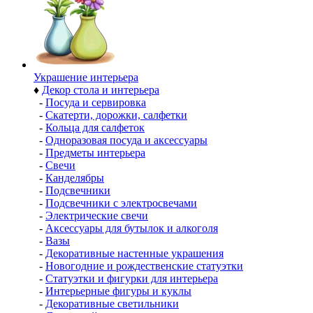
Украшение интерьера
♦
Декор стола и интерьера
-
Посуда и сервировка
-
Скатерти, дорожки, салфетки
-
Кольца для салфеток
-
Одноразовая посуда и аксессуары
-
Предметы интерьера
-
Свечи
-
Канделябры
-
Подсвечники
-
Подсвечники с электросвечами
-
Электрические свечи
-
Аксессуары для бутылок и алкоголя
-
Вазы
-
Декоративные настенные украшения
-
Новогодние и рождественские статуэтки
-
Статуэтки и фигурки для интерьера
-
Интерьерные фигуры и куклы
-
Декоративные светильники