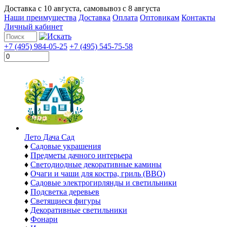
Доставка с
10 августа
, самовывоз с
8 августа
Наши преимущества
Доставка
Оплата
Оптовикам
Контакты
Личный кабинет
+7 (495) 984-05-25
+7 (495) 545-75-58
Лето Дача Сад
♦
Садовые украшения
♦
Предметы дачного интерьера
♦
Светодиодные декоративные камины
♦
Очаги и чаши для костра, гриль (BBQ)
♦
Садовые электрогирлянды и светильники
♦
Подсветка деревьев
♦
Светящиеся фигуры
♦
Декоративные светильники
♦
Фонари