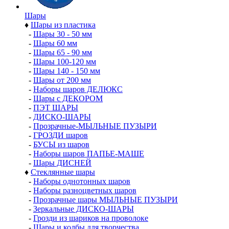
Шары
♦
Шары из пластика
-
Шары 30 - 50 мм
-
Шары 60 мм
-
Шары 65 - 90 мм
-
Шары 100-120 мм
-
Шары 140 - 150 мм
-
Шары от 200 мм
-
Наборы шаров ДЕЛЮКС
-
Шары с ДЕКОРОМ
-
ПЭТ ШАРЫ
-
ДИСКО-ШАРЫ
-
Прозрачные-МЫЛЬНЫЕ ПУЗЫРИ
-
ГРОЗДИ шаров
-
БУСЫ из шаров
-
Наборы шаров ПАПЬЕ-МАШЕ
-
Шары ДИСНЕЙ
♦
Стеклянные шары
-
Наборы однотонных шаров
-
Наборы разноцветных шаров
-
Прозрачные шары МЫЛЬНЫЕ ПУЗЫРИ
-
Зеркальные ДИСКО-ШАРЫ
-
Грозди из шариков на проволоке
-
Шары и колбы для творчества