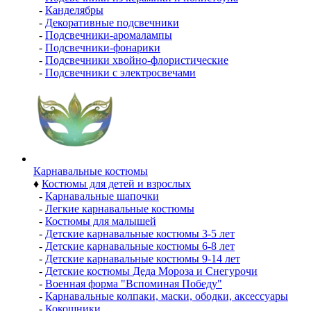
-
Канделябры
-
Декоративные подсвечники
-
Подсвечники-аромалампы
-
Подсвечники-фонарики
-
Подсвечники хвойно-флористические
-
Подсвечники с электросвечами
Карнавальные костюмы
♦
Костюмы для детей и взрослых
-
Карнавальные шапочки
-
Легкие карнавальные костюмы
-
Костюмы для малышей
-
Детские карнавальные костюмы 3-5 лет
-
Детские карнавальные костюмы 6-8 лет
-
Детские карнавальные костюмы 9-14 лет
-
Детские костюмы Деда Мороза и Снегурочи
-
Военная форма "Вспоминая Победу"
-
Карнавальные колпаки, маски, ободки, аксессуары
-
Кокошники