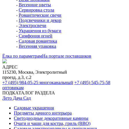
-
Весенние цветы
-
Сервировка стола
-
Романтические свечи
-
Подсвечники и декор
-
Электросвечи
-
Украшения из бумаги
-
Симфония огней
-
Садовая романтика
-
Весенняя упаковка
Ёлка по параметрам
На портале поставщиков
АДРЕС
115230, Москва, Электролитный
проезд, д.3, с.2
+7 (495) 984-05-25
многоканальный
+7 (495) 545-75-58
оптовикам
ПОДКАТАЛОГ РАЗДЕЛА
Лето Дача Сад
Садовые украшения
Предметы дачного интерьера
Светодиодные декоративные камины
Очаги и чаши для костра, гриль (BBQ)
Садовые электрогирлянды и светильники