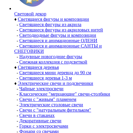
Световой декор
♦
Светящиеся фигуры и композиции
-
Светящиеся фигуры из акрила
-
Светящиеся фигуры из акриловых нитей
-
Светодиодные фигуры и композиции
-
Светящиеся и анимационные ОЛЕНИ
-
Светящиеся и анимационные САНТЫ и
СНЕГОВИКИ
-
Надувные новогодние фигуры
-
Снежная коллекция с подсветкой
♦
Светящиеся деревья
-
Светящиеся мини деревца до 90 см
-
Светящиеся деревья 1-3 м
♦
Электрические свечи и подсвечники
-
Чайные электросвечи
-
Классические "мерцающие" свечи-столбики
-
Свечи с "живым" пламенем
-
Электрические столовые свечи
-
Свечи с "натуральным фитильком"
-
Свечи в стаканах
-
Декоративные свечи
-
Горки с электросвечами
-
Фонари со свечами