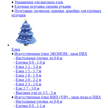
♦
Украшения для высоких елок
♦
Елочные игрушки своими руками
♦
Подставки, подвески, крючки, коробки для елочных
игрушек
Елки
♦
Искусственные ёлки ЭКОНОМ - хвоя ПВХ
-
Настольные елочки до 0,8 м
-
Елочки 0,9 - 1,0 м
-
Елки 1,2 - 1,4 м
-
Елки 1,5 - 1,7 м
-
Елки 1,8 - 1,9 м
-
Елки 2,0 - 2,2 м
-
Елки 2,3 - 2,6 м
-
Ели 2,7 - 3,0 м
-
Высокие ели от 3,5 - 5 м
♦
Искусственные ёлки ВИП (VIP) - хвоя леска и ПВХ
-
Настольные елочки до 0,8 м
-
Елочки 0,9 - 1,1 м