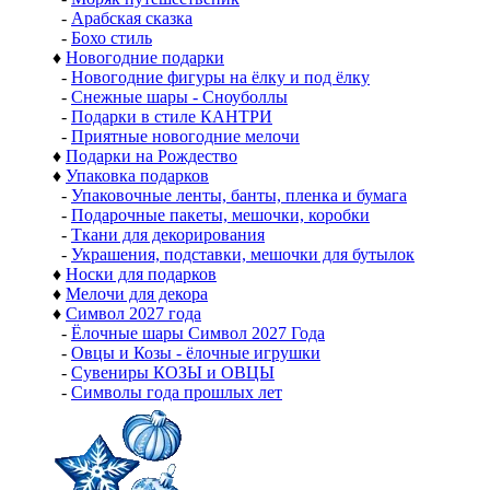
-
Арабская сказка
-
Бохо стиль
♦
Новогодние подарки
-
Новогодние фигуры на ёлку и под ёлку
-
Снежные шары - Сноуболлы
-
Подарки в стиле КАНТРИ
-
Приятные новогодние мелочи
♦
Подарки на Рождество
♦
Упаковка подарков
-
Упаковочные ленты, банты, пленка и бумага
-
Подарочные пакеты, мешочки, коробки
-
Ткани для декорирования
-
Украшения, подставки, мешочки для бутылок
♦
Носки для подарков
♦
Мелочи для декора
♦
Символ 2027 года
-
Ёлочные шары Символ 2027 Года
-
Овцы и Козы - ёлочные игрушки
-
Сувениры КОЗЫ и ОВЦЫ
-
Символы года прошлых лет