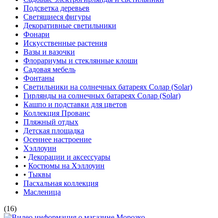
Подсветка деревьев
Светящиеся фигуры
Декоративные светильники
Фонари
Искусственные растения
Вазы и вазочки
Флорариумы и стеклянные клоши
Садовая мебель
Фонтаны
Светильники на солнечных батареях Солар (Solar)
Гирлянды на солнечных батареях Солар (Solar)
Кашпо и подставки для цветов
Коллекция Прованс
Пляжный отдых
Детская площадка
Осеннее настроение
Хэллоуин
•
Декорации и аксессуары
•
Костюмы на Хэллоуин
•
Тыквы
Пасхальная коллекция
Масленица
(16)