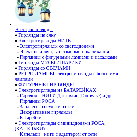
Электро­гирлянды
♦
Гирлянды на елку
♦
Электрогирлянды НИТЬ
-
Электрогирлянды со светодиодами
-
Электрогирлянды с лампами накаливания
-
Гирлянды с фигурными лампами и насадками
♦
Гирлянды МУЛЬТИШАРИКИ
♦
Гирлянды со СВЕЧАМИ
♦
РЕТРО ЛАМПЫ электрогирлянды с большими
лампами
♦
ФИГУРНЫЕ ГИРЛЯНДЫ
♦
Электрогирлянды на БАТАРЕЙКАХ
-
Гирлянды НИТИ Дюравайс (Durawise) и др.
-
Гирлянды РОСА
-
Занавесы, сосульки, сетки
-
Декоративные гирлянды
-
Батарейки
♦
Электрогирлянды с минидиодами РОСА
(КАПЕЛЬКИ)
-
Капельки - нити с адаптером от сети