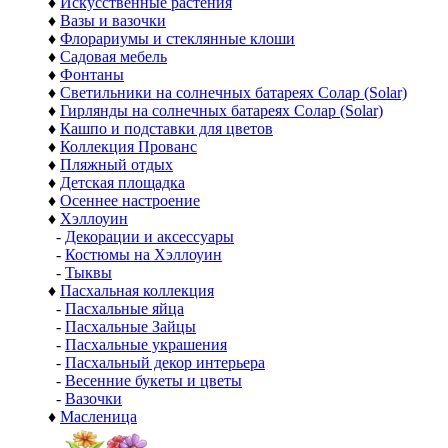
♦
Искусственные растения
♦
Вазы и вазочки
♦
Флорариумы и стеклянные клоши
♦
Садовая мебель
♦
Фонтаны
♦
Светильники на солнечных батареях Солар (Solar)
♦
Гирлянды на солнечных батареях Солар (Solar)
♦
Кашпо и подставки для цветов
♦
Коллекция Прованс
♦
Пляжный отдых
♦
Детская площадка
♦
Осеннее настроение
♦
Хэллоуин
-
Декорации и аксессуары
-
Костюмы на Хэллоуин
-
Тыквы
♦
Пасхальная коллекция
-
Пасхальные яйца
-
Пасхальные Зайцы
-
Пасхальные украшения
-
Пасхальный декор интерьера
-
Весенние букеты и цветы
-
Вазочки
♦
Масленица