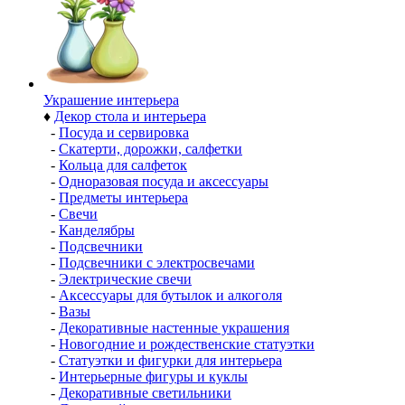
Украшение интерьера
♦
Декор стола и интерьера
-
Посуда и сервировка
-
Скатерти, дорожки, салфетки
-
Кольца для салфеток
-
Одноразовая посуда и аксессуары
-
Предметы интерьера
-
Свечи
-
Канделябры
-
Подсвечники
-
Подсвечники с электросвечами
-
Электрические свечи
-
Аксессуары для бутылок и алкоголя
-
Вазы
-
Декоративные настенные украшения
-
Новогодние и рождественские статуэтки
-
Статуэтки и фигурки для интерьера
-
Интерьерные фигуры и куклы
-
Декоративные светильники