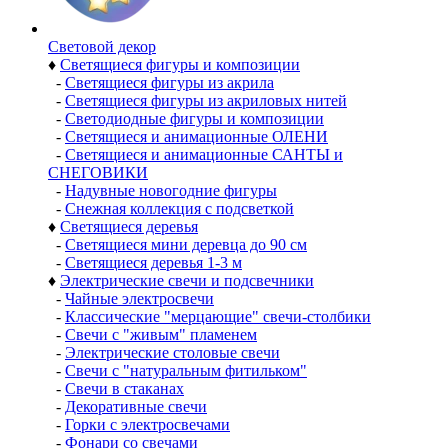
Световой декор
♦
Светящиеся фигуры и композиции
-
Светящиеся фигуры из акрила
-
Светящиеся фигуры из акриловых нитей
-
Светодиодные фигуры и композиции
-
Светящиеся и анимационные ОЛЕНИ
-
Светящиеся и анимационные САНТЫ и
СНЕГОВИКИ
-
Надувные новогодние фигуры
-
Снежная коллекция с подсветкой
♦
Светящиеся деревья
-
Светящиеся мини деревца до 90 см
-
Светящиеся деревья 1-3 м
♦
Электрические свечи и подсвечники
-
Чайные электросвечи
-
Классические "мерцающие" свечи-столбики
-
Свечи с "живым" пламенем
-
Электрические столовые свечи
-
Свечи с "натуральным фитильком"
-
Свечи в стаканах
-
Декоративные свечи
-
Горки с электросвечами
-
Фонари со свечами