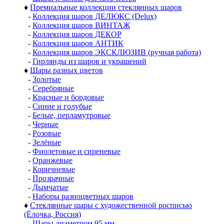
♦
Премиальные коллекции стеклянных шаров
-
Коллекция шаров ДЕЛЮКС (Delux)
-
Коллекция шаров ВИНТАЖ
-
Коллекция шаров ДЕКОР
-
Коллекция шаров АНТИК
-
Коллекция шаров ЭКСКЛЮЗИВ (ручная работа)
-
Гирлянды из шаров и украшений
♦
Шары разных цветов
-
Золотые
-
Серебряные
-
Красные и бордовые
-
Синие и голубые
-
Белые, перламутровые
-
Черные
-
Розовые
-
Зелёные
-
Фиолетовые и сиреневые
-
Оранжевые
-
Коричневые
-
Прозрачные
-
Дымчатые
-
Наборы разноцветных шаров
♦
Стеклянные шары с художественной росписью
(Ёлочка, Россия)
-
Шары диаметром 95 мм