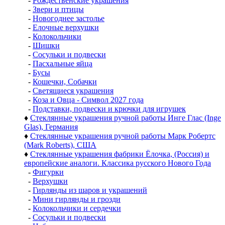
-
Рождественские украшения
-
Звери и птицы
-
Новогоднее застолье
-
Елочные верхушки
-
Колокольчики
-
Шишки
-
Сосульки и подвески
-
Пасхальные яйца
-
Бусы
-
Кошечки, Собачки
-
Светящиеся украшения
-
Коза и Овца - Символ 2027 года
-
Подставки, подвески и крючки для игрушек
♦
Стеклянные украшения ручной работы Инге Глас (Inge
Glas), Германия
♦
Стеклянные украшения ручной работы Марк Робертс
(Mark Roberts), США
♦
Стеклянные украшения фабрики Ёлочка, (Россия) и
европейские аналоги. Классика русского Нового Года
-
Фигурки
-
Верхушки
-
Гирлянды из шаров и украшений
-
Мини гирлянды и грозди
-
Колокольчики и сердечки
-
Сосульки и подвески