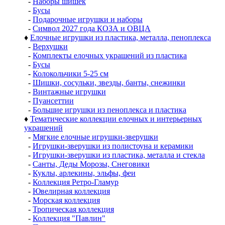
-
Наборы шишек
-
Бусы
-
Подарочные игрушки и наборы
-
Символ 2027 года КОЗА и ОВЦА
♦
Елочные игрушки из пластика, металла, пеноплекса
-
Верхушки
-
Комплекты елочных украшений из пластика
-
Бусы
-
Колокольчики 5-25 см
-
Шишки, сосульки, звезды, банты, снежинки
-
Винтажные игрушки
-
Пуансеттии
-
Большие игрушки из пеноплекса и пластика
♦
Тематические коллекции елочных и интерьерных
украшений
-
Мягкие елочные игрушки-зверушки
-
Игрушки-зверушки из полистоуна и керамики
-
Игрушки-зверушки из пластика, металла и стекла
-
Санты, Деды Морозы, Снеговики
-
Куклы, арлекины, эльфы, феи
-
Коллекция Ретро-Гламур
-
Ювелирная коллекция
-
Морская коллекция
-
Тропическая коллекция
-
Коллекция "Павлин"