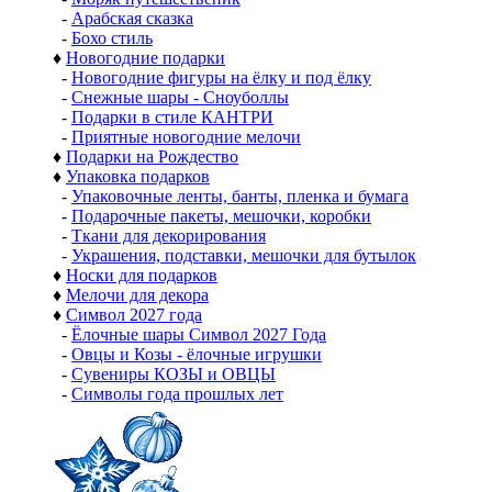
-
Арабская сказка
-
Бохо стиль
♦
Новогодние подарки
-
Новогодние фигуры на ёлку и под ёлку
-
Снежные шары - Сноуболлы
-
Подарки в стиле КАНТРИ
-
Приятные новогодние мелочи
♦
Подарки на Рождество
♦
Упаковка подарков
-
Упаковочные ленты, банты, пленка и бумага
-
Подарочные пакеты, мешочки, коробки
-
Ткани для декорирования
-
Украшения, подставки, мешочки для бутылок
♦
Носки для подарков
♦
Мелочи для декора
♦
Символ 2027 года
-
Ёлочные шары Символ 2027 Года
-
Овцы и Козы - ёлочные игрушки
-
Сувениры КОЗЫ и ОВЦЫ
-
Символы года прошлых лет