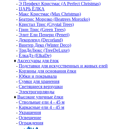
-
Э Перфект Кристмас (A Perfect Christmas)
-
ЦАРЬ ЁЛКА
-
Макс Кристмас (Max Christmas)
-
Беатрис Морозко (Beatrees Morozko)
-
Кристал Трис (Crystal Trees)
-
Грин Трис (Green Trees)
-
Элит Ели Пенери (Peneri)
-
Декорленд (Decorland)
-
Винтер Деко (Winter Deco)
-
ТриДеЛюкс (TreeDeLuxe)
-
ЁлкаДэ (ElkaDe)
♦
Аксессуары для ёлок
-
Подставки для искусственных и живых елей
-
Корзины для основания ёлки
-
Юбки и покрывала
-
Сумки для хранения
-
Светящиеся верхушки
-
Электрогирлянды
♦
Высокие уличные ёлки
-
Ствольные ели 4 - 45 м
-
Каркасные ели 4 - 45 м
-
Украшения
-
Освещение
-
Ограждения