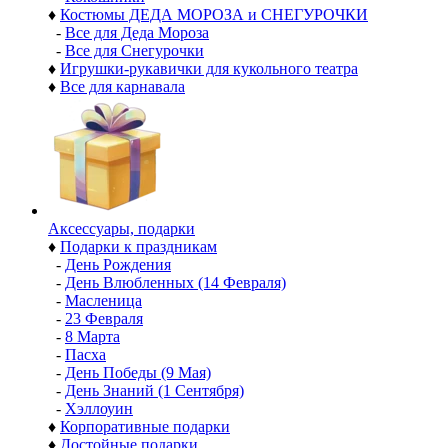
♦
Костюмы ДЕДА МОРОЗА и СНЕГУРОЧКИ
-
Все для Деда Мороза
-
Все для Снегурочки
♦
Игрушки-рукавички для кукольного театра
♦
Все для карнавала
Аксессуары, подарки
♦
Подарки к праздникам
-
День Рождения
-
День Влюбленных (14 Февраля)
-
Масленица
-
23 Февраля
-
8 Марта
-
Пасха
-
День Победы (9 Мая)
-
День Знаний (1 Сентября)
-
Хэллоуин
♦
Корпоративные подарки
♦
Достойные подарки