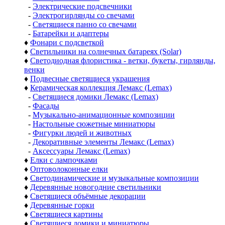
-
Электрические подсвечники
-
Электрогирлянды со свечами
-
Светящиеся панно со свечами
-
Батарейки и адаптеры
♦
Фонари с подсветкой
♦
Светильники на солнечных батареях (Solar)
♦
Светодиодная флористика - ветки, букеты, гирлянды,
венки
♦
Подвесные светящиеся украшения
♦
Керамическая коллекция Лемакс (Lemax)
-
Светящиеся домики Лемакс (Lemax)
-
Фасады
-
Музыкально-анимационные композиции
-
Настольные сюжетные миниатюры
-
Фигурки людей и животных
-
Декоративные элементы Лемакс (Lemax)
-
Аксессуары Лемакс (Lemax)
♦
Елки с лампочками
♦
Оптоволоконные елки
♦
Светодинамические и музыкальные композиции
♦
Деревянные новогодние светильники
♦
Светящиеся объёмные декорации
♦
Деревянные горки
♦
Светящиеся картины
♦
Светящиеся домики и миниатюры