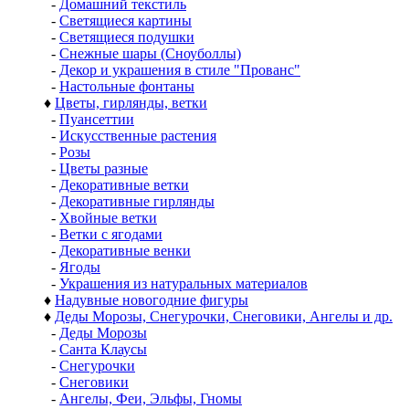
-
Домашний текстиль
-
Светящиеся картины
-
Светящиеся подушки
-
Снежные шары (Сноуболлы)
-
Декор и украшения в стиле "Прованс"
-
Настольные фонтаны
♦
Цветы, гирлянды, ветки
-
Пуансеттии
-
Искусственные растения
-
Розы
-
Цветы разные
-
Декоративные ветки
-
Декоративные гирлянды
-
Хвойные ветки
-
Ветки с ягодами
-
Декоративные венки
-
Ягоды
-
Украшения из натуральных материалов
♦
Надувные новогодние фигуры
♦
Деды Морозы, Снегурочки, Снеговики, Ангелы и др.
-
Деды Морозы
-
Санта Клаусы
-
Снегурочки
-
Снеговики
-
Ангелы, Феи, Эльфы, Гномы