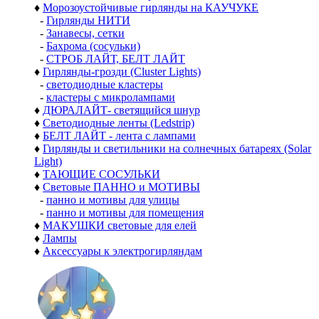
♦
Морозоустойчивые гирлянды на КАУЧУКЕ
-
Гирлянды НИТИ
-
Занавесы, сетки
-
Бахрома (сосульки)
-
СТРОБ ЛАЙТ, БЕЛТ ЛАЙТ
♦
Гирлянды-грозди (Cluster Lights)
-
светодиодные кластеры
-
кластеры с микролампами
♦
ДЮРАЛАЙТ- светящийся шнур
♦
Светодиодные ленты (Ledstrip)
♦
БЕЛТ ЛАЙТ - лента с лампами
♦
Гирлянды и светильники на солнечных батареях (Solar
Light)
♦
ТАЮЩИЕ СОСУЛЬКИ
♦
Световые ПАННО и МОТИВЫ
-
панно и мотивы для улицы
-
панно и мотивы для помещения
♦
МАКУШКИ световые для елей
♦
Лампы
♦
Аксессуары к электрогирляндам