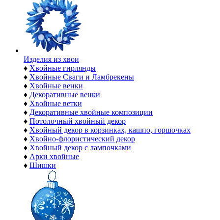
Изделия из хвои
♦
Хвойные гирлянды
♦
Хвойные Сваги и Ламбрекены
♦
Хвойные венки
♦
Декоративные венки
♦
Хвойные ветки
♦
Декоративные хвойные композиции
♦
Потолочный хвойный декор
♦
Хвойный декор в корзинках, кашпо, горшочках
♦
Хвойно-флористический декор
♦
Хвойный декор с лампочками
♦
Арки хвойные
♦
Шишки