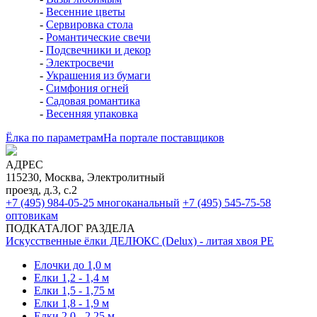
-
Весенние цветы
-
Сервировка стола
-
Романтические свечи
-
Подсвечники и декор
-
Электросвечи
-
Украшения из бумаги
-
Симфония огней
-
Садовая романтика
-
Весенняя упаковка
Ёлка по параметрам
На портале поставщиков
АДРЕС
115230, Москва, Электролитный
проезд, д.3, с.2
+7 (495) 984-05-25
многоканальный
+7 (495) 545-75-58
оптовикам
ПОДКАТАЛОГ РАЗДЕЛА
Искусственные ёлки ДЕЛЮКС (Delux) - литая хвоя РЕ
Елочки до 1,0 м
Елки 1,2 - 1,4 м
Елки 1,5 - 1,75 м
Елки 1,8 - 1,9 м
Елки 2,0 - 2,25 м