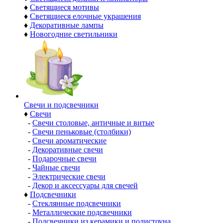
♦
Светящиеся мотивы
♦
Светящиеся елочные украшения
♦
Декоративные лампы
♦
Новогодние светильники
Свечи и подсвечники
♦
Свечи
-
Свечи столовые, античные и витые
-
Свечи пеньковые (столбики)
-
Свечи ароматические
-
Декоративные свечи
-
Подарочные свечи
-
Чайные свечи
-
Электрические свечи
-
Декор и аксессуары для свечей
♦
Подсвечники
-
Стеклянные подсвечники
-
Металлические подсвечники
-
Подсвечники из керамики и полистоуна