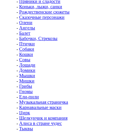
-
Пряники и сладости
-
Коньки, лыжи, санки
-
Рождественские сюжеты
-
Сказочные персонажи
-
Олени
-
Ангелы
-
Балет
-
Бабочки, Стрекозы
-
Птички
-
Собаки
-
Кошки
-
Совы
-
Лошади
-
Домики
-
Мышки
-
Мишки
-
Грибы
-
Гномы
-
Ели-пили
-
Музыкальная страничка
-
Карнавальные маски
-
Цирк
-
Щелкунчик и компания
-
Алиса в стране чудес
-
Тыквы