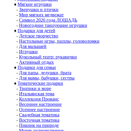
♦
Мягкие игрушки
-
Зверушки и птички
-
Мир мягких медвежат
-
Символ 2026 года ЛОШАДЬ
-
Новогодние танцующие игрушки
♦
Подарки для детей
-
Детское творчество
-
Настольные игры, паззлы, головоломки
-
Для малышей
-
Игрушки
-
Кукольный театр: рукавички
-
Активный отдых
♦
Подарки для семьи
-
Для папы, дедушки, брата
-
Для мамы, бабушки, сестры
♦
Тематические подарки
-
Тропики и море
-
Итальянская тема
-
Коллекция Прованс
-
Весеннее настроение
-
Осеннее настроение
-
Свадебная тематика
-
Восточная тематика
-
Пикник на природе
-
Моряк путешественик