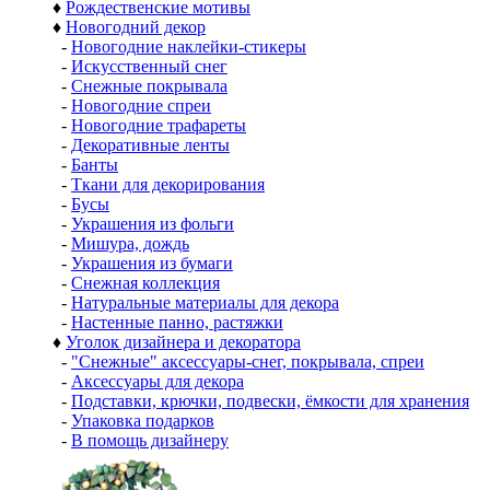
♦
Рождественские мотивы
♦
Новогодний декор
-
Новогодние наклейки-стикеры
-
Искусственный снег
-
Снежные покрывала
-
Новогодние спреи
-
Новогодние трафареты
-
Декоративные ленты
-
Банты
-
Ткани для декорирования
-
Бусы
-
Украшения из фольги
-
Мишура, дождь
-
Украшения из бумаги
-
Снежная коллекция
-
Натуральные материалы для декора
-
Настенные панно, растяжки
♦
Уголок дизайнера и декоратора
-
"Снежные" аксессуары-снег, покрывала, спреи
-
Аксессуары для декора
-
Подставки, крючки, подвески, ёмкости для хранения
-
Упаковка подарков
-
В помощь дизайнеру