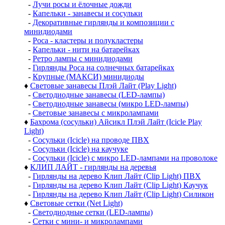
-
Лучи росы и ёлочные дожди
-
Капельки - занавесы и сосульки
-
Декоративные гирлянды и композиции с
минидиодами
-
Роса - кластеры и полукластеры
-
Капельки - нити на батарейках
-
Ретро лампы с минидиодами
-
Гирлянды Роса на солнечных батарейках
-
Крупные (МАКСИ) минидиоды
♦
Световые занавесы Плэй Лайт (Play Light)
-
Светодиодные занавесы (LED-лампы)
-
Светодиодные занавесы (микро LED-лампы)
-
Световые занавесы с микролампами
♦
Бахрома (сосульки) Айсикл Плэй Лайт (Icicle Play
Light)
-
Сосульки (Icicle) на проводе ПВХ
-
Сосульки (Icicle) на каучуке
-
Сосульки (Icicle) с микро LED-лампами на проволоке
♦
КЛИП ЛАЙТ - гирлянды на деревья
-
Гирлянды на дерево Клип Лайт (Clip Light) ПВХ
-
Гирлянды на дерево Клип Лайт (Clip Light) Каучук
-
Гирлянды на дерево Клип Лайт (Clip Light) Силикон
♦
Световые сетки (Net Light)
-
Светодиодные сетки (LED-лампы)
-
Сетки с мини- и микролампами