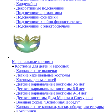
-
Канделябры
-
Декоративные подсвечники
-
Подсвечники-аромалампы
-
Подсвечники-фонарики
-
Подсвечники хвойно-флористические
-
Подсвечники с электросвечами
Карнавальные костюмы
♦
Костюмы для детей и взрослых
-
Карнавальные шапочки
-
Легкие карнавальные костюмы
-
Костюмы для малышей
-
Детские карнавальные костюмы 3-5 лет
-
Детские карнавальные костюмы 6-8 лет
-
Детские карнавальные костюмы 9-14 лет
-
Детские костюмы Деда Мороза и Снегурочи
-
Военная форма "Вспоминая Победу"
-
Карнавальные колпаки, маски, ободки, аксессуары
-
Кокошники