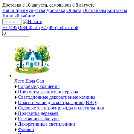
Доставка с
10 августа
, самовывоз с
8 августа
Наши преимущества
Доставка
Оплата
Оптовикам
Контакты
Личный кабинет
+7 (495) 984-05-25
+7 (495) 545-75-58
Лето Дача Сад
♦
Садовые украшения
♦
Предметы дачного интерьера
♦
Светодиодные декоративные камины
♦
Очаги и чаши для костра, гриль (BBQ)
♦
Садовые электрогирлянды и светильники
♦
Подсветка деревьев
♦
Светящиеся фигуры
♦
Декоративные светильники
♦
Фонари