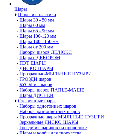
Шары
♦
Шары из пластика
-
Шары 30 - 50 мм
-
Шары 60 мм
-
Шары 65 - 90 мм
-
Шары 100-120 мм
-
Шары 140 - 150 мм
-
Шары от 200 мм
-
Наборы шаров ДЕЛЮКС
-
Шары с ДЕКОРОМ
-
ПЭТ ШАРЫ
-
ДИСКО-ШАРЫ
-
Прозрачные-МЫЛЬНЫЕ ПУЗЫРИ
-
ГРОЗДИ шаров
-
БУСЫ из шаров
-
Наборы шаров ПАПЬЕ-МАШЕ
-
Шары ДИСНЕЙ
♦
Стеклянные шары
-
Наборы однотонных шаров
-
Наборы разноцветных шаров
-
Прозрачные шары МЫЛЬНЫЕ ПУЗЫРИ
-
Зеркальные ДИСКО-ШАРЫ
-
Грозди из шариков на проволоке
-
Шары и колбы для творчества