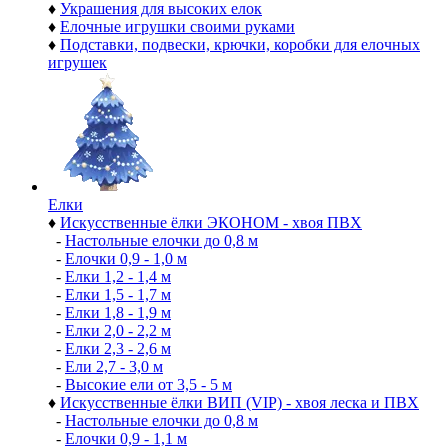
♦
Украшения для высоких елок
♦
Елочные игрушки своими руками
♦
Подставки, подвески, крючки, коробки для елочных
игрушек
Елки
♦
Искусственные ёлки ЭКОНОМ - хвоя ПВХ
-
Настольные елочки до 0,8 м
-
Елочки 0,9 - 1,0 м
-
Елки 1,2 - 1,4 м
-
Елки 1,5 - 1,7 м
-
Елки 1,8 - 1,9 м
-
Елки 2,0 - 2,2 м
-
Елки 2,3 - 2,6 м
-
Ели 2,7 - 3,0 м
-
Высокие ели от 3,5 - 5 м
♦
Искусственные ёлки ВИП (VIP) - хвоя леска и ПВХ
-
Настольные елочки до 0,8 м
-
Елочки 0,9 - 1,1 м