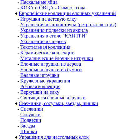
-
Пасхальные яйца
-
КОЗА и ОВЦА - Символ года
♦
Европейские коллекции ёлочных украшений
-
Игрушки на детскую елку
-
Украшения из полистоуна (ретро-коллекция)
-
Украшения-подвески из акрила
-
Украшения в стиле "КАНТРИ"
-
Украшения из перьев
-
Текстильная коллекция
-
Керамические коллекции
-
Металлические ёлочные игрушки
-
Елочные игрушки из дерева
-
Елочные игрушки из бумаги
-
Валяные игрушки
-
Кружевные украшения
-
Розовая коллекция
-
Верхушки на елку
-
Светящиеся ёлочные игрушки
♦
Снежинки, сосульки, звезды, шишки
-
Снежинки
-
Сосульки
-
Подвески
-
Звезды
-
Шишки
♦
Украшения для настольных елок