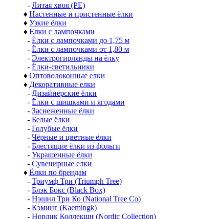
-
Литая хвоя (РЕ)
♦
Настенные и пристенные ёлки
♦
Узкие ёлки
♦
Елки с лампочками
-
Ёлки с лампочками до 1,75 м
-
Ёлки с лампочками от 1,80 м
-
Электрогирлянды на ёлку
-
Ёлки-светильники
♦
Оптоволоконные елки
♦
Декоративные елки
-
Дизайнерские ёлки
-
Ёлки с шишками и ягодами
-
Заснеженные ёлки
-
Белые ёлки
-
Голубые ёлки
-
Чёрные и цветные ёлки
-
Блестящие ёлки из фольги
-
Украшенные ёлки
-
Сувенирные елки
♦
Ёлки по брендам
-
Триумф Три (Triumph Tree)
-
Блэк Бокс (Black Box)
-
Нэшнл Три Ко (National Tree Co)
-
Кэминг (Kaemingk)
-
Нордик Коллекшн (Nordic Collection)