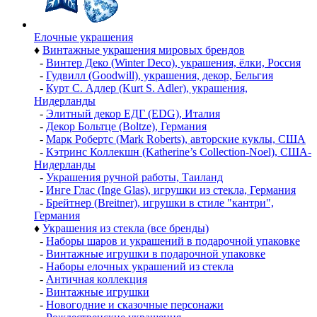
Елочные украшения
♦
Винтажные украшения мировых брендов
-
Винтер Деко (Winter Deco), украшения, ёлки, Россия
-
Гудвилл (Goodwill), украшения, декор, Бельгия
-
Курт С. Адлер (Kurt S. Adler), украшения,
Нидерланды
-
Элитный декор ЕДГ (EDG), Италия
-
Декор Больтце (Boltze), Германия
-
Марк Робертс (Mark Roberts), авторские куклы, США
-
Кэтринс Коллекшн (Katherine’s Collection-Noel), США-
Нидерланды
-
Украшения ручной работы, Таиланд
-
Инге Глас (Inge Glas), игрушки из стекла, Германия
-
Брейтнер (Breitner), игрушки в стиле "кантри",
Германия
♦
Украшения из стекла (все бренды)
-
Наборы шаров и украшений в подарочной упаковке
-
Винтажные игрушки в подарочной упаковке
-
Наборы елочных украшений из стекла
-
Античная коллекция
-
Винтажные игрушки
-
Новогодние и сказочные персонажи