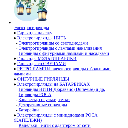
Электро­гирлянды
♦
Гирлянды на елку
♦
Электрогирлянды НИТЬ
-
Электрогирлянды со светодиодами
-
Электрогирлянды с лампами накаливания
-
Гирлянды с фигурными лампами и насадками
♦
Гирлянды МУЛЬТИШАРИКИ
♦
Гирлянды со СВЕЧАМИ
♦
РЕТРО ЛАМПЫ электрогирлянды с большими
лампами
♦
ФИГУРНЫЕ ГИРЛЯНДЫ
♦
Электрогирлянды на БАТАРЕЙКАХ
-
Гирлянды НИТИ Дюравайс (Durawise) и др.
-
Гирлянды РОСА
-
Занавесы, сосульки, сетки
-
Декоративные гирлянды
-
Батарейки
♦
Электрогирлянды с минидиодами РОСА
(КАПЕЛЬКИ)
-
Капельки - нити с адаптером от сети