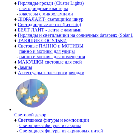
♦
Гирлянды-грозди (Cluster Lights)
-
светодиодные кластеры
-
кластеры с микролампами
♦
ДЮРАЛАЙТ- светящийся шнур
♦
Светодиодные ленты (Ledstrip)
♦
БЕЛТ ЛАЙТ - лента с лампами
♦
Гирлянды и светильники на солнечных батареях (Solar L
♦
ТАЮЩИЕ СОСУЛЬКИ
♦
Световые ПАННО и МОТИВЫ
-
панно и мотивы для улицы
-
панно и мотивы для помещения
♦
МАКУШКИ световые для елей
♦
Лампы
♦
Аксессуары к электрогирляндам
Световой декор
♦
Светящиеся фигуры и композиции
-
Светящиеся фигуры из акрила
-
Светящиеся фигуры из акриловых нитей