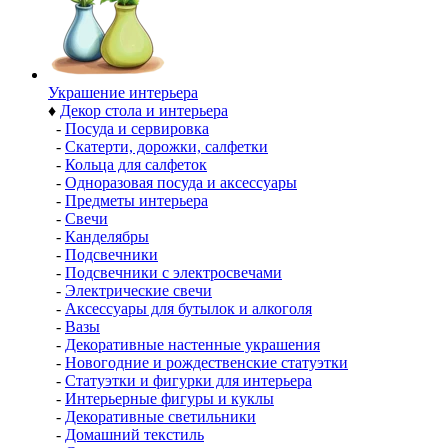
Украшение интерьера
♦
Декор стола и интерьера
-
Посуда и сервировка
-
Скатерти, дорожки, салфетки
-
Кольца для салфеток
-
Одноразовая посуда и аксессуары
-
Предметы интерьера
-
Свечи
-
Канделябры
-
Подсвечники
-
Подсвечники с электросвечами
-
Электрические свечи
-
Аксессуары для бутылок и алкоголя
-
Вазы
-
Декоративные настенные украшения
-
Новогодние и рождественские статуэтки
-
Статуэтки и фигурки для интерьера
-
Интерьерные фигуры и куклы
-
Декоративные светильники
-
Домашний текстиль