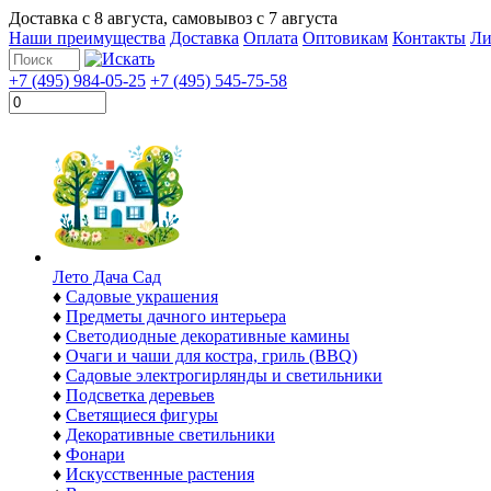
Доставка с
8 августа
, самовывоз с
7 августа
Наши преимущества
Доставка
Оплата
Оптовикам
Контакты
Ли
+7 (495) 984-05-25
+7 (495) 545-75-58
Лето Дача Сад
♦
Садовые украшения
♦
Предметы дачного интерьера
♦
Светодиодные декоративные камины
♦
Очаги и чаши для костра, гриль (BBQ)
♦
Садовые электрогирлянды и светильники
♦
Подсветка деревьев
♦
Светящиеся фигуры
♦
Декоративные светильники
♦
Фонари
♦
Искусственные растения