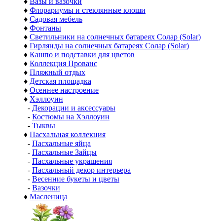
♦
Вазы и вазочки
♦
Флорариумы и стеклянные клоши
♦
Садовая мебель
♦
Фонтаны
♦
Светильники на солнечных батареях Солар (Solar)
♦
Гирлянды на солнечных батареях Солар (Solar)
♦
Кашпо и подставки для цветов
♦
Коллекция Прованс
♦
Пляжный отдых
♦
Детская площадка
♦
Осеннее настроение
♦
Хэллоуин
-
Декорации и аксессуары
-
Костюмы на Хэллоуин
-
Тыквы
♦
Пасхальная коллекция
-
Пасхальные яйца
-
Пасхальные Зайцы
-
Пасхальные украшения
-
Пасхальный декор интерьера
-
Весенние букеты и цветы
-
Вазочки
♦
Масленица