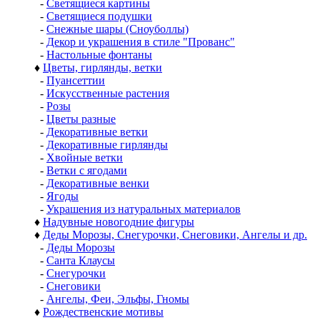
-
Светящиеся картины
-
Светящиеся подушки
-
Снежные шары (Сноуболлы)
-
Декор и украшения в стиле "Прованс"
-
Настольные фонтаны
♦
Цветы, гирлянды, ветки
-
Пуансеттии
-
Искусственные растения
-
Розы
-
Цветы разные
-
Декоративные ветки
-
Декоративные гирлянды
-
Хвойные ветки
-
Ветки с ягодами
-
Декоративные венки
-
Ягоды
-
Украшения из натуральных материалов
♦
Надувные новогодние фигуры
♦
Деды Морозы, Снегурочки, Снеговики, Ангелы и др.
-
Деды Морозы
-
Санта Клаусы
-
Снегурочки
-
Снеговики
-
Ангелы, Феи, Эльфы, Гномы
♦
Рождественские мотивы