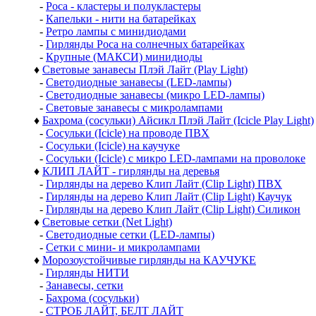
-
Роса - кластеры и полукластеры
-
Капельки - нити на батарейках
-
Ретро лампы с минидиодами
-
Гирлянды Роса на солнечных батарейках
-
Крупные (МАКСИ) минидиоды
♦
Световые занавесы Плэй Лайт (Play Light)
-
Светодиодные занавесы (LED-лампы)
-
Светодиодные занавесы (микро LED-лампы)
-
Световые занавесы с микролампами
♦
Бахрома (сосульки) Айсикл Плэй Лайт (Icicle Play Light)
-
Сосульки (Icicle) на проводе ПВХ
-
Сосульки (Icicle) на каучуке
-
Сосульки (Icicle) с микро LED-лампами на проволоке
♦
КЛИП ЛАЙТ - гирлянды на деревья
-
Гирлянды на дерево Клип Лайт (Clip Light) ПВХ
-
Гирлянды на дерево Клип Лайт (Clip Light) Каучук
-
Гирлянды на дерево Клип Лайт (Clip Light) Силикон
♦
Световые сетки (Net Light)
-
Светодиодные сетки (LED-лампы)
-
Сетки с мини- и микролампами
♦
Морозоустойчивые гирлянды на КАУЧУКЕ
-
Гирлянды НИТИ
-
Занавесы, сетки
-
Бахрома (сосульки)
-
СТРОБ ЛАЙТ, БЕЛТ ЛАЙТ