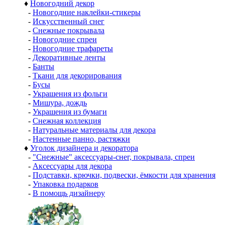
♦
Новогодний декор
-
Новогодние наклейки-стикеры
-
Искусственный снег
-
Снежные покрывала
-
Новогодние спреи
-
Новогодние трафареты
-
Декоративные ленты
-
Банты
-
Ткани для декорирования
-
Бусы
-
Украшения из фольги
-
Мишура, дождь
-
Украшения из бумаги
-
Снежная коллекция
-
Натуральные материалы для декора
-
Настенные панно, растяжки
♦
Уголок дизайнера и декоратора
-
"Снежные" аксессуары-снег, покрывала, спреи
-
Аксессуары для декора
-
Подставки, крючки, подвески, ёмкости для хранения
-
Упаковка подарков
-
В помощь дизайнеру