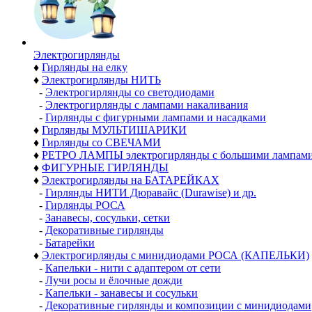
Электро­гирлянды
♦
Гирлянды на елку
♦
Электрогирлянды НИТЬ
-
Электрогирлянды со светодиодами
-
Электрогирлянды с лампами накаливания
-
Гирлянды с фигурными лампами и насадками
♦
Гирлянды МУЛЬТИШАРИКИ
♦
Гирлянды со СВЕЧАМИ
♦
РЕТРО ЛАМПЫ электрогирлянды с большими лампам
♦
ФИГУРНЫЕ ГИРЛЯНДЫ
♦
Электрогирлянды на БАТАРЕЙКАХ
-
Гирлянды НИТИ Дюравайс (Durawise) и др.
-
Гирлянды РОСА
-
Занавесы, сосульки, сетки
-
Декоративные гирлянды
-
Батарейки
♦
Электрогирлянды с минидиодами РОСА (КАПЕЛЬКИ)
-
Капельки - нити с адаптером от сети
-
Лучи росы и ёлочные дожди
-
Капельки - занавесы и сосульки
-
Декоративные гирлянды и композиции с минидиодами