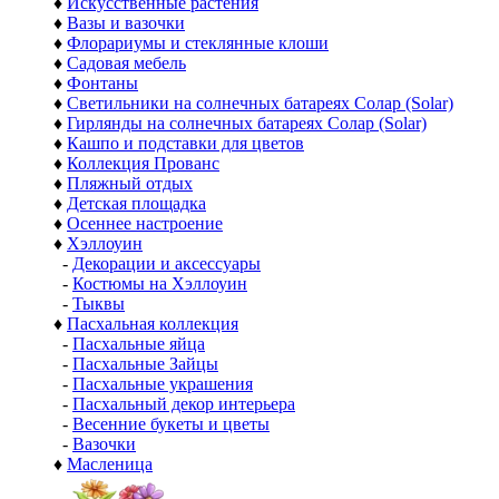
♦
Искусственные растения
♦
Вазы и вазочки
♦
Флорариумы и стеклянные клоши
♦
Садовая мебель
♦
Фонтаны
♦
Светильники на солнечных батареях Солар (Solar)
♦
Гирлянды на солнечных батареях Солар (Solar)
♦
Кашпо и подставки для цветов
♦
Коллекция Прованс
♦
Пляжный отдых
♦
Детская площадка
♦
Осеннее настроение
♦
Хэллоуин
-
Декорации и аксессуары
-
Костюмы на Хэллоуин
-
Тыквы
♦
Пасхальная коллекция
-
Пасхальные яйца
-
Пасхальные Зайцы
-
Пасхальные украшения
-
Пасхальный декор интерьера
-
Весенние букеты и цветы
-
Вазочки
♦
Масленица