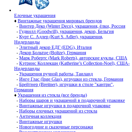
Елочные украшения
♦
Винтажные украшения мировых брендов
-
Винтер Деко (Winter Deco), украшения, ёлки, Россия
-
Гудвилл (Goodwill), украшения, декор, Бельгия
-
Курт С. Адлер (Kurt S. Adler), украшения,
Нидерланды
-
Элитный декор ЕДГ (EDG), Италия
-
Декор Больтце (Boltze), Германия
-
Марк Робертс (Mark Roberts), авторские куклы, США
-
Кэтринс Коллекшн (Katherine’s Collection-Noel), США-
Нидерланды
-
Украшения ручной работы, Таиланд
-
Инге Глас (Inge Glas), игрушки из стекла, Германия
-
Брейтнер (Breitner), игрушки в стиле "кантри",
Германия
♦
Украшения из стекла (все бренды)
-
Наборы шаров и украшений в подарочной упаковке
-
Винтажные игрушки в подарочной упаковке
-
Наборы елочных украшений из стекла
-
Античная коллекция
-
Винтажные игрушки
-
Новогодние и сказочные персонажи