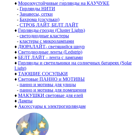
♦
Морозоустойчивые гирлянды на КАУЧУКЕ
-
Гирлянды НИТИ
-
Занавесы, сетки
-
Бахрома (сосульки)
-
СТРОБ ЛАЙТ, БЕЛТ ЛАЙТ
♦
Гирлянды-грозди (Cluster Lights)
-
светодиодные кластеры
-
кластеры с микролампами
♦
ДЮРАЛАЙТ- светящийся шнур
♦
Светодиодные ленты (Ledstrip)
♦
БЕЛТ ЛАЙТ - лента с лампами
♦
Гирлянды и светильники на солнечных батареях (Solar
Light)
♦
ТАЮЩИЕ СОСУЛЬКИ
♦
Световые ПАННО и МОТИВЫ
-
панно и мотивы для улицы
-
панно и мотивы для помещения
♦
МАКУШКИ световые для елей
♦
Лампы
♦
Аксессуары к электрогирляндам