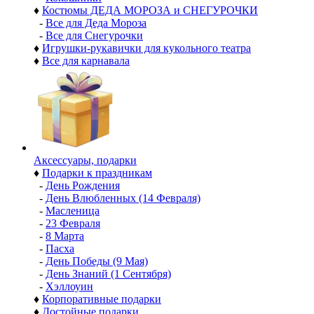
♦
Костюмы ДЕДА МОРОЗА и СНЕГУРОЧКИ
-
Все для Деда Мороза
-
Все для Снегурочки
♦
Игрушки-рукавички для кукольного театра
♦
Все для карнавала
Аксессуары, подарки
♦
Подарки к праздникам
-
День Рождения
-
День Влюбленных (14 Февраля)
-
Масленица
-
23 Февраля
-
8 Марта
-
Пасха
-
День Победы (9 Мая)
-
День Знаний (1 Сентября)
-
Хэллоуин
♦
Корпоративные подарки
♦
Достойные подарки