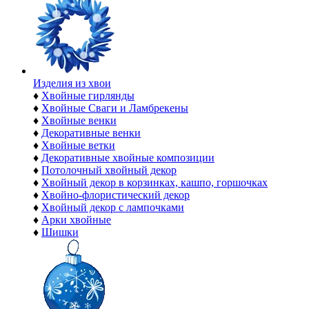
Изделия из хвои
♦
Хвойные гирлянды
♦
Хвойные Сваги и Ламбрекены
♦
Хвойные венки
♦
Декоративные венки
♦
Хвойные ветки
♦
Декоративные хвойные композиции
♦
Потолочный хвойный декор
♦
Хвойный декор в корзинках, кашпо, горшочках
♦
Хвойно-флористический декор
♦
Хвойный декор с лампочками
♦
Арки хвойные
♦
Шишки