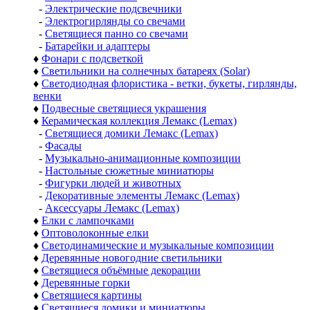
-
Электрические подсвечники
-
Электрогирлянды со свечами
-
Светящиеся панно со свечами
-
Батарейки и адаптеры
♦
Фонари с подсветкой
♦
Светильники на солнечных батареях (Solar)
♦
Светодиодная флористика - ветки, букеты, гирлянды,
венки
♦
Подвесные светящиеся украшения
♦
Керамическая коллекция Лемакс (Lemax)
-
Светящиеся домики Лемакс (Lemax)
-
Фасады
-
Музыкально-анимационные композиции
-
Настольные сюжетные миниатюры
-
Фигурки людей и животных
-
Декоративные элементы Лемакс (Lemax)
-
Аксессуары Лемакс (Lemax)
♦
Елки с лампочками
♦
Оптоволоконные елки
♦
Светодинамические и музыкальные композиции
♦
Деревянные новогодние светильники
♦
Светящиеся объёмные декорации
♦
Деревянные горки
♦
Светящиеся картины
♦
Светящиеся домики и миниатюры