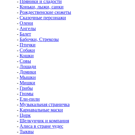
-
Пряники и сладости
-
Коньки, лыжи, санки
-
Рождественские сюжеты
-
Сказочные персонажи
-
Олени
-
Ангелы
-
Балет
-
Бабочки, Стрекозы
-
Птички
-
Собаки
-
Кошки
-
Совы
-
Лошади
-
Домики
-
Мышки
-
Мишки
-
Грибы
-
Гномы
-
Ели-пили
-
Музыкальная страничка
-
Карнавальные маски
-
Цирк
-
Щелкунчик и компания
-
Алиса в стране чудес
-
Тыквы