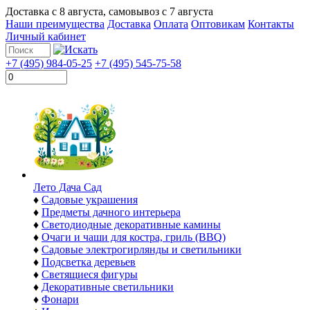
Доставка с
8 августа
, самовывоз с
7 августа
Наши преимущества
Доставка
Оплата
Оптовикам
Контакты
Личный кабинет
+7 (495) 984-05-25
+7 (495) 545-75-58
Лето Дача Сад
♦
Садовые украшения
♦
Предметы дачного интерьера
♦
Светодиодные декоративные камины
♦
Очаги и чаши для костра, гриль (BBQ)
♦
Садовые электрогирлянды и светильники
♦
Подсветка деревьев
♦
Светящиеся фигуры
♦
Декоративные светильники
♦
Фонари