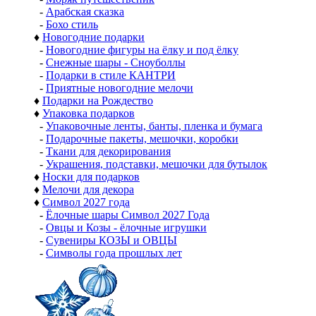
-
Арабская сказка
-
Бохо стиль
♦
Новогодние подарки
-
Новогодние фигуры на ёлку и под ёлку
-
Снежные шары - Сноуболлы
-
Подарки в стиле КАНТРИ
-
Приятные новогодние мелочи
♦
Подарки на Рождество
♦
Упаковка подарков
-
Упаковочные ленты, банты, пленка и бумага
-
Подарочные пакеты, мешочки, коробки
-
Ткани для декорирования
-
Украшения, подставки, мешочки для бутылок
♦
Носки для подарков
♦
Мелочи для декора
♦
Символ 2027 года
-
Ёлочные шары Символ 2027 Года
-
Овцы и Козы - ёлочные игрушки
-
Сувениры КОЗЫ и ОВЦЫ
-
Символы года прошлых лет