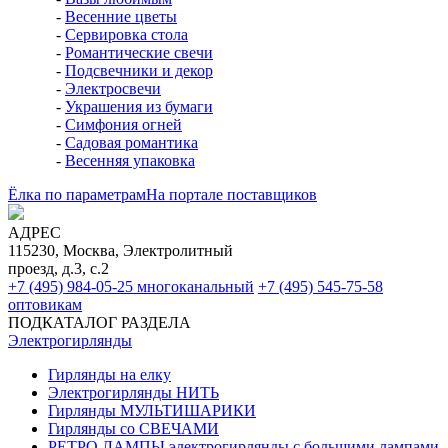
-
Весенние цветы
-
Сервировка стола
-
Романтические свечи
-
Подсвечники и декор
-
Электросвечи
-
Украшения из бумаги
-
Симфония огней
-
Садовая романтика
-
Весенняя упаковка
Ёлка по параметрам
На портале поставщиков
АДРЕС
115230, Москва, Электролитный
проезд, д.3, с.2
+7 (495) 984-05-25
многоканальный
+7 (495) 545-75-58
оптовикам
ПОДКАТАЛОГ РАЗДЕЛА
Электро­гирлянды
Гирлянды на елку
Электрогирлянды НИТЬ
Гирлянды МУЛЬТИШАРИКИ
Гирлянды со СВЕЧАМИ
РЕТРО ЛАМПЫ электрогирлянды с большими лампами