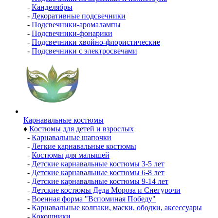
-
Канделябры
-
Декоративные подсвечники
-
Подсвечники-аромалампы
-
Подсвечники-фонарики
-
Подсвечники хвойно-флористические
-
Подсвечники с электросвечами
Карнавальные костюмы
♦
Костюмы для детей и взрослых
-
Карнавальные шапочки
-
Легкие карнавальные костюмы
-
Костюмы для малышей
-
Детские карнавальные костюмы 3-5 лет
-
Детские карнавальные костюмы 6-8 лет
-
Детские карнавальные костюмы 9-14 лет
-
Детские костюмы Деда Мороза и Снегурочи
-
Военная форма "Вспоминая Победу"
-
Карнавальные колпаки, маски, ободки, аксессуары
-
Кокошники