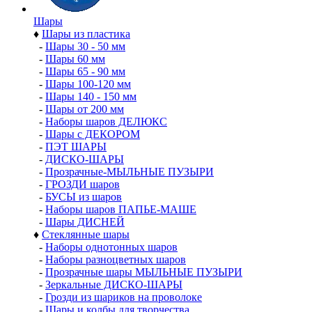
Шары
♦
Шары из пластика
-
Шары 30 - 50 мм
-
Шары 60 мм
-
Шары 65 - 90 мм
-
Шары 100-120 мм
-
Шары 140 - 150 мм
-
Шары от 200 мм
-
Наборы шаров ДЕЛЮКС
-
Шары с ДЕКОРОМ
-
ПЭТ ШАРЫ
-
ДИСКО-ШАРЫ
-
Прозрачные-МЫЛЬНЫЕ ПУЗЫРИ
-
ГРОЗДИ шаров
-
БУСЫ из шаров
-
Наборы шаров ПАПЬЕ-МАШЕ
-
Шары ДИСНЕЙ
♦
Стеклянные шары
-
Наборы однотонных шаров
-
Наборы разноцветных шаров
-
Прозрачные шары МЫЛЬНЫЕ ПУЗЫРИ
-
Зеркальные ДИСКО-ШАРЫ
-
Грозди из шариков на проволоке
-
Шары и колбы для творчества