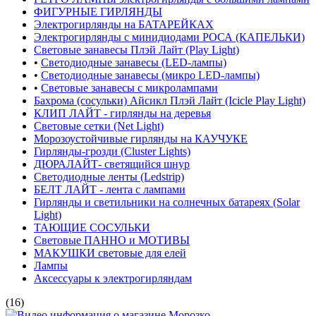
ФИГУРНЫЕ ГИРЛЯНДЫ
Электрогирлянды на БАТАРЕЙКАХ
Электрогирлянды с минидиодами РОСА (КАПЕЛЬКИ)
Световые занавесы Плэй Лайт (Play Light)
•
Светодиодные занавесы (LED-лампы)
•
Светодиодные занавесы (микро LED-лампы)
•
Световые занавесы с микролампами
Бахрома (сосульки) Айсикл Плэй Лайт (Icicle Play Light)
КЛИП ЛАЙТ - гирлянды на деревья
Световые сетки (Net Light)
Морозоустойчивые гирлянды на КАУЧУКЕ
Гирлянды-грозди (Cluster Lights)
ДЮРАЛАЙТ- светящийся шнур
Светодиодные ленты (Ledstrip)
БЕЛТ ЛАЙТ - лента с лампами
Гирлянды и светильники на солнечных батареях (Solar
Light)
ТАЮЩИЕ СОСУЛЬКИ
Световые ПАННО и МОТИВЫ
МАКУШКИ световые для елей
Лампы
Аксессуары к электрогирляндам
(16)