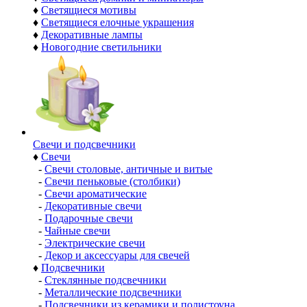
♦
Светящиеся мотивы
♦
Светящиеся елочные украшения
♦
Декоративные лампы
♦
Новогодние светильники
Свечи и подсвечники
♦
Свечи
-
Свечи столовые, античные и витые
-
Свечи пеньковые (столбики)
-
Свечи ароматические
-
Декоративные свечи
-
Подарочные свечи
-
Чайные свечи
-
Электрические свечи
-
Декор и аксессуары для свечей
♦
Подсвечники
-
Стеклянные подсвечники
-
Металлические подсвечники
-
Подсвечники из керамики и полистоуна