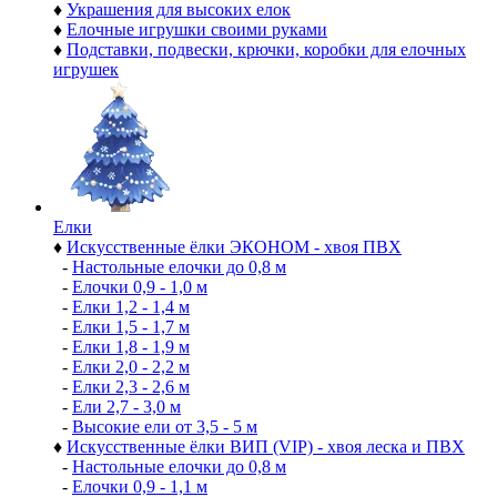
♦
Украшения для высоких елок
♦
Елочные игрушки своими руками
♦
Подставки, подвески, крючки, коробки для елочных
игрушек
Елки
♦
Искусственные ёлки ЭКОНОМ - хвоя ПВХ
-
Настольные елочки до 0,8 м
-
Елочки 0,9 - 1,0 м
-
Елки 1,2 - 1,4 м
-
Елки 1,5 - 1,7 м
-
Елки 1,8 - 1,9 м
-
Елки 2,0 - 2,2 м
-
Елки 2,3 - 2,6 м
-
Ели 2,7 - 3,0 м
-
Высокие ели от 3,5 - 5 м
♦
Искусственные ёлки ВИП (VIP) - хвоя леска и ПВХ
-
Настольные елочки до 0,8 м
-
Елочки 0,9 - 1,1 м