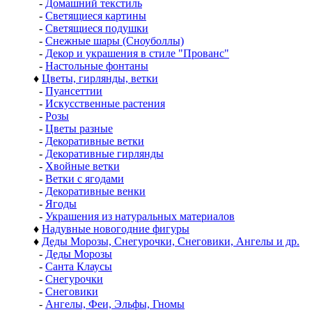
-
Домашний текстиль
-
Светящиеся картины
-
Светящиеся подушки
-
Снежные шары (Сноуболлы)
-
Декор и украшения в стиле "Прованс"
-
Настольные фонтаны
♦
Цветы, гирлянды, ветки
-
Пуансеттии
-
Искусственные растения
-
Розы
-
Цветы разные
-
Декоративные ветки
-
Декоративные гирлянды
-
Хвойные ветки
-
Ветки с ягодами
-
Декоративные венки
-
Ягоды
-
Украшения из натуральных материалов
♦
Надувные новогодние фигуры
♦
Деды Морозы, Снегурочки, Снеговики, Ангелы и др.
-
Деды Морозы
-
Санта Клаусы
-
Снегурочки
-
Снеговики
-
Ангелы, Феи, Эльфы, Гномы