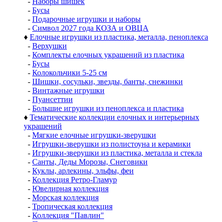
-
Наборы шишек
-
Бусы
-
Подарочные игрушки и наборы
-
Символ 2027 года КОЗА и ОВЦА
♦
Елочные игрушки из пластика, металла, пеноплекса
-
Верхушки
-
Комплекты елочных украшений из пластика
-
Бусы
-
Колокольчики 5-25 см
-
Шишки, сосульки, звезды, банты, снежинки
-
Винтажные игрушки
-
Пуансеттии
-
Большие игрушки из пеноплекса и пластика
♦
Тематические коллекции елочных и интерьерных
украшений
-
Мягкие елочные игрушки-зверушки
-
Игрушки-зверушки из полистоуна и керамики
-
Игрушки-зверушки из пластика, металла и стекла
-
Санты, Деды Морозы, Снеговики
-
Куклы, арлекины, эльфы, феи
-
Коллекция Ретро-Гламур
-
Ювелирная коллекция
-
Морская коллекция
-
Тропическая коллекция
-
Коллекция "Павлин"