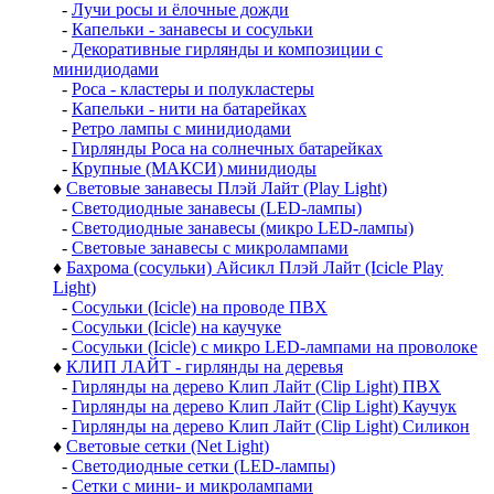
-
Лучи росы и ёлочные дожди
-
Капельки - занавесы и сосульки
-
Декоративные гирлянды и композиции с
минидиодами
-
Роса - кластеры и полукластеры
-
Капельки - нити на батарейках
-
Ретро лампы с минидиодами
-
Гирлянды Роса на солнечных батарейках
-
Крупные (МАКСИ) минидиоды
♦
Световые занавесы Плэй Лайт (Play Light)
-
Светодиодные занавесы (LED-лампы)
-
Светодиодные занавесы (микро LED-лампы)
-
Световые занавесы с микролампами
♦
Бахрома (сосульки) Айсикл Плэй Лайт (Icicle Play
Light)
-
Сосульки (Icicle) на проводе ПВХ
-
Сосульки (Icicle) на каучуке
-
Сосульки (Icicle) с микро LED-лампами на проволоке
♦
КЛИП ЛАЙТ - гирлянды на деревья
-
Гирлянды на дерево Клип Лайт (Clip Light) ПВХ
-
Гирлянды на дерево Клип Лайт (Clip Light) Каучук
-
Гирлянды на дерево Клип Лайт (Clip Light) Силикон
♦
Световые сетки (Net Light)
-
Светодиодные сетки (LED-лампы)
-
Сетки с мини- и микролампами