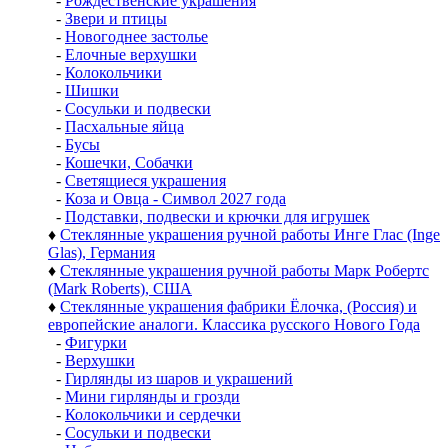
-
Рождественские украшения
-
Звери и птицы
-
Новогоднее застолье
-
Елочные верхушки
-
Колокольчики
-
Шишки
-
Сосульки и подвески
-
Пасхальные яйца
-
Бусы
-
Кошечки, Собачки
-
Светящиеся украшения
-
Коза и Овца - Символ 2027 года
-
Подставки, подвески и крючки для игрушек
♦
Стеклянные украшения ручной работы Инге Глас (Inge
Glas), Германия
♦
Стеклянные украшения ручной работы Марк Робертс
(Mark Roberts), США
♦
Стеклянные украшения фабрики Ёлочка, (Россия) и
европейские аналоги. Классика русского Нового Года
-
Фигурки
-
Верхушки
-
Гирлянды из шаров и украшений
-
Мини гирлянды и грозди
-
Колокольчики и сердечки
-
Сосульки и подвески