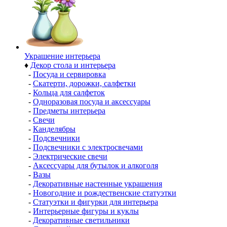
Украшение интерьера
♦
Декор стола и интерьера
-
Посуда и сервировка
-
Скатерти, дорожки, салфетки
-
Кольца для салфеток
-
Одноразовая посуда и аксессуары
-
Предметы интерьера
-
Свечи
-
Канделябры
-
Подсвечники
-
Подсвечники с электросвечами
-
Электрические свечи
-
Аксессуары для бутылок и алкоголя
-
Вазы
-
Декоративные настенные украшения
-
Новогодние и рождественские статуэтки
-
Статуэтки и фигурки для интерьера
-
Интерьерные фигуры и куклы
-
Декоративные светильники