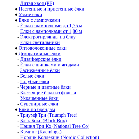
-
Литая хвоя (РЕ)
♦
Настенные и пристенные ёлки
♦
Узкие ёлки
♦
Елки с лампочками
-
Ёлки с лампочками до 1,75 м
-
Ёлки с лампочками от 1,80 м
-
Электрогирлянды на ёлку
-
Ёлки-светильники
♦
Оптоволоконные елки
♦
Декоративные елки
-
Дизайнерские ёлки
-
Ёлки с шишками и ягодами
-
Заснеженные ёлки
-
Белые ёлки
-
Голубые ёлки
-
Чёрные и цветные ёлки
-
Блестящие ёлки из фольги
-
Украшенные ёлки
-
Сувенирные елки
♦
Ёлки по брендам
-
Триумф Три (Triumph Tree)
-
Блэк Бокс (Black Box)
-
Нэшнл Три Ко (National Tree Co)
-
Кэминг (Kaemingk)
-
Нордик Коллекшн (Nordic Collection)