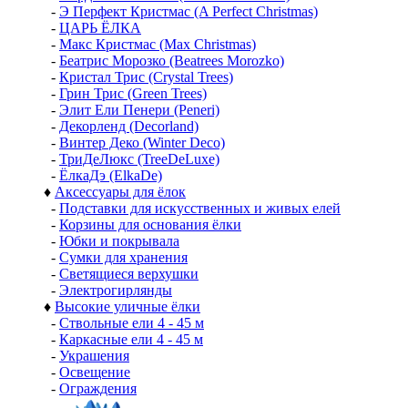
-
Э Перфект Кристмас (A Perfect Christmas)
-
ЦАРЬ ЁЛКА
-
Макс Кристмас (Max Christmas)
-
Беатрис Морозко (Beatrees Morozko)
-
Кристал Трис (Crystal Trees)
-
Грин Трис (Green Trees)
-
Элит Ели Пенери (Peneri)
-
Декорленд (Decorland)
-
Винтер Деко (Winter Deco)
-
ТриДеЛюкс (TreeDeLuxe)
-
ЁлкаДэ (ElkaDe)
♦
Аксессуары для ёлок
-
Подставки для искусственных и живых елей
-
Корзины для основания ёлки
-
Юбки и покрывала
-
Сумки для хранения
-
Светящиеся верхушки
-
Электрогирлянды
♦
Высокие уличные ёлки
-
Ствольные ели 4 - 45 м
-
Каркасные ели 4 - 45 м
-
Украшения
-
Освещение
-
Ограждения