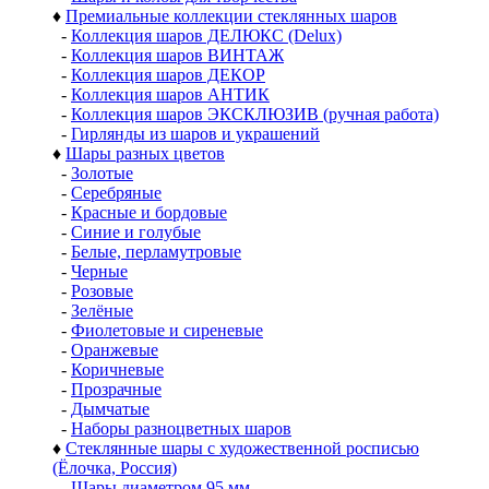
♦
Премиальные коллекции стеклянных шаров
-
Коллекция шаров ДЕЛЮКС (Delux)
-
Коллекция шаров ВИНТАЖ
-
Коллекция шаров ДЕКОР
-
Коллекция шаров АНТИК
-
Коллекция шаров ЭКСКЛЮЗИВ (ручная работа)
-
Гирлянды из шаров и украшений
♦
Шары разных цветов
-
Золотые
-
Серебряные
-
Красные и бордовые
-
Синие и голубые
-
Белые, перламутровые
-
Черные
-
Розовые
-
Зелёные
-
Фиолетовые и сиреневые
-
Оранжевые
-
Коричневые
-
Прозрачные
-
Дымчатые
-
Наборы разноцветных шаров
♦
Стеклянные шары с художественной росписью
(Ёлочка, Россия)
-
Шары диаметром 95 мм