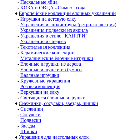
-
Пасхальные яйца
-
КОЗА и ОВЦА - Символ года
♦
Европейские коллекции ёлочных украшений
-
Игрушки на детскую елку
-
Украшения из полистоуна (ретро-коллекция)
-
Украшения-подвески из акрила
-
Украшения в стиле "КАНТРИ"
-
Украшения из перьев
-
Текстильная коллекция
-
Керамические коллекции
-
Металлические ёлочные игрушки
-
Елочные игрушки из дерева
-
Елочные игрушки из бумаги
-
Валяные игрушки
-
Кружевные украшения
-
Розовая коллекция
-
Верхушки на елку
-
Светящиеся ёлочные игрушки
♦
Снежинки, сосульки, звезды, шишки
-
Снежинки
-
Сосульки
-
Подвески
-
Звезды
-
Шишки
♦
Украшения для настольных елок