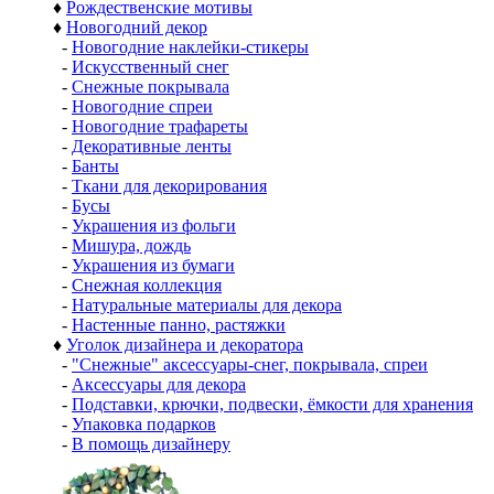
♦
Рождественские мотивы
♦
Новогодний декор
-
Новогодние наклейки-стикеры
-
Искусственный снег
-
Снежные покрывала
-
Новогодние спреи
-
Новогодние трафареты
-
Декоративные ленты
-
Банты
-
Ткани для декорирования
-
Бусы
-
Украшения из фольги
-
Мишура, дождь
-
Украшения из бумаги
-
Снежная коллекция
-
Натуральные материалы для декора
-
Настенные панно, растяжки
♦
Уголок дизайнера и декоратора
-
"Снежные" аксессуары-снег, покрывала, спреи
-
Аксессуары для декора
-
Подставки, крючки, подвески, ёмкости для хранения
-
Упаковка подарков
-
В помощь дизайнеру