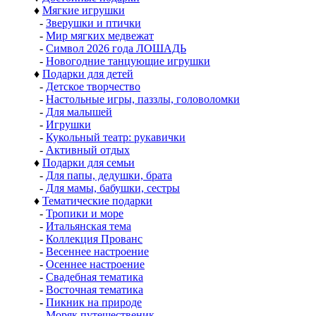
♦
Мягкие игрушки
-
Зверушки и птички
-
Мир мягких медвежат
-
Символ 2026 года ЛОШАДЬ
-
Новогодние танцующие игрушки
♦
Подарки для детей
-
Детское творчество
-
Настольные игры, паззлы, головоломки
-
Для малышей
-
Игрушки
-
Кукольный театр: рукавички
-
Активный отдых
♦
Подарки для семьи
-
Для папы, дедушки, брата
-
Для мамы, бабушки, сестры
♦
Тематические подарки
-
Тропики и море
-
Итальянская тема
-
Коллекция Прованс
-
Весеннее настроение
-
Осеннее настроение
-
Свадебная тематика
-
Восточная тематика
-
Пикник на природе
-
Моряк путешественик