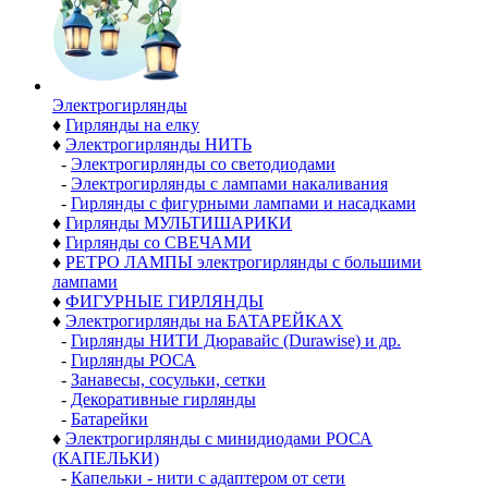
Электро­гирлянды
♦
Гирлянды на елку
♦
Электрогирлянды НИТЬ
-
Электрогирлянды со светодиодами
-
Электрогирлянды с лампами накаливания
-
Гирлянды с фигурными лампами и насадками
♦
Гирлянды МУЛЬТИШАРИКИ
♦
Гирлянды со СВЕЧАМИ
♦
РЕТРО ЛАМПЫ электрогирлянды с большими
лампами
♦
ФИГУРНЫЕ ГИРЛЯНДЫ
♦
Электрогирлянды на БАТАРЕЙКАХ
-
Гирлянды НИТИ Дюравайс (Durawise) и др.
-
Гирлянды РОСА
-
Занавесы, сосульки, сетки
-
Декоративные гирлянды
-
Батарейки
♦
Электрогирлянды с минидиодами РОСА
(КАПЕЛЬКИ)
-
Капельки - нити с адаптером от сети