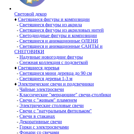
Световой декор
♦
Светящиеся фигуры и композиции
-
Светящиеся фигуры из акрила
-
Светящиеся фигуры из акриловых нитей
-
Светодиодные фигуры и композиции
-
Светящиеся и анимационные ОЛЕНИ
-
Светящиеся и анимационные САНТЫ и
СНЕГОВИКИ
-
Надувные новогодние фигуры
-
Снежная коллекция с подсветкой
♦
Светящиеся деревья
-
Светящиеся мини деревца до 90 см
-
Светящиеся деревья 1-3 м
♦
Электрические свечи и подсвечники
-
Чайные электросвечи
-
Классические "мерцающие" свечи-столбики
-
Свечи с "живым" пламенем
-
Электрические столовые свечи
-
Свечи с "натуральным фитильком"
-
Свечи в стаканах
-
Декоративные свечи
-
Горки с электросвечами
-
Фонари со свечами