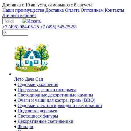
Доставка с
10 августа
, самовывоз с
8 августа
Наши преимущества
Доставка
Оплата
Оптовикам
Контакты
Личный кабинет
+7 (495) 984-05-25
+7 (495) 545-75-58
Лето Дача Сад
♦
Садовые украшения
♦
Предметы дачного интерьера
♦
Светодиодные декоративные камины
♦
Очаги и чаши для костра, гриль (BBQ)
♦
Садовые электрогирлянды и светильники
♦
Подсветка деревьев
♦
Светящиеся фигуры
♦
Декоративные светильники
♦
Фонари