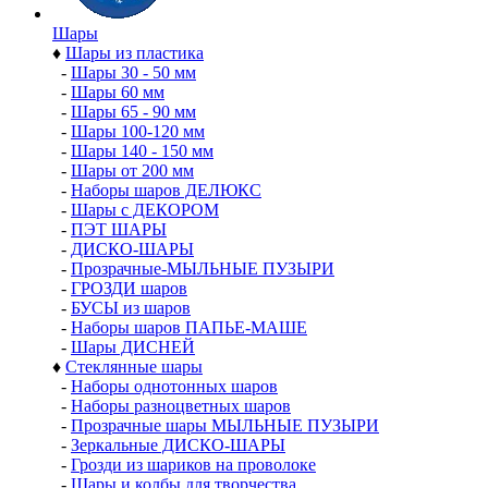
Шары
♦
Шары из пластика
-
Шары 30 - 50 мм
-
Шары 60 мм
-
Шары 65 - 90 мм
-
Шары 100-120 мм
-
Шары 140 - 150 мм
-
Шары от 200 мм
-
Наборы шаров ДЕЛЮКС
-
Шары с ДЕКОРОМ
-
ПЭТ ШАРЫ
-
ДИСКО-ШАРЫ
-
Прозрачные-МЫЛЬНЫЕ ПУЗЫРИ
-
ГРОЗДИ шаров
-
БУСЫ из шаров
-
Наборы шаров ПАПЬЕ-МАШЕ
-
Шары ДИСНЕЙ
♦
Стеклянные шары
-
Наборы однотонных шаров
-
Наборы разноцветных шаров
-
Прозрачные шары МЫЛЬНЫЕ ПУЗЫРИ
-
Зеркальные ДИСКО-ШАРЫ
-
Грозди из шариков на проволоке
-
Шары и колбы для творчества