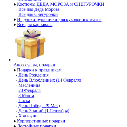
♦
Костюмы ДЕДА МОРОЗА и СНЕГУРОЧКИ
-
Все для Деда Мороза
-
Все для Снегурочки
♦
Игрушки-рукавички для кукольного театра
♦
Все для карнавала
Аксессуары, подарки
♦
Подарки к праздникам
-
День Рождения
-
День Влюбленных (14 Февраля)
-
Масленица
-
23 Февраля
-
8 Марта
-
Пасха
-
День Победы (9 Мая)
-
День Знаний (1 Сентября)
-
Хэллоуин
♦
Корпоративные подарки
♦
Достойные подарки