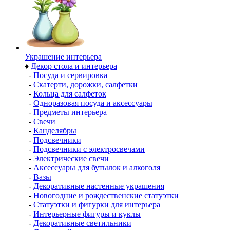
Украшение интерьера
♦
Декор стола и интерьера
-
Посуда и сервировка
-
Скатерти, дорожки, салфетки
-
Кольца для салфеток
-
Одноразовая посуда и аксессуары
-
Предметы интерьера
-
Свечи
-
Канделябры
-
Подсвечники
-
Подсвечники с электросвечами
-
Электрические свечи
-
Аксессуары для бутылок и алкоголя
-
Вазы
-
Декоративные настенные украшения
-
Новогодние и рождественские статуэтки
-
Статуэтки и фигурки для интерьера
-
Интерьерные фигуры и куклы
-
Декоративные светильники