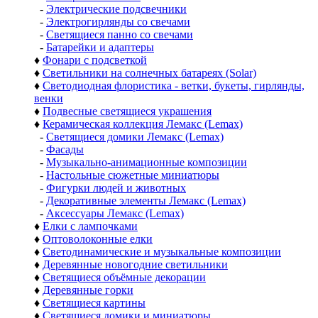
-
Электрические подсвечники
-
Электрогирлянды со свечами
-
Светящиеся панно со свечами
-
Батарейки и адаптеры
♦
Фонари с подсветкой
♦
Светильники на солнечных батареях (Solar)
♦
Светодиодная флористика - ветки, букеты, гирлянды,
венки
♦
Подвесные светящиеся украшения
♦
Керамическая коллекция Лемакс (Lemax)
-
Светящиеся домики Лемакс (Lemax)
-
Фасады
-
Музыкально-анимационные композиции
-
Настольные сюжетные миниатюры
-
Фигурки людей и животных
-
Декоративные элементы Лемакс (Lemax)
-
Аксессуары Лемакс (Lemax)
♦
Елки с лампочками
♦
Оптоволоконные елки
♦
Светодинамические и музыкальные композиции
♦
Деревянные новогодние светильники
♦
Светящиеся объёмные декорации
♦
Деревянные горки
♦
Светящиеся картины
♦
Светящиеся домики и миниатюры