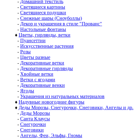
-
Домашний текстиль
-
Светящиеся картины
-
Светящиеся подушки
-
Снежные шары (Сноуболлы)
-
Декор и украшения в стиле "Прованс"
-
Настольные фонтаны
♦
Цветы, гирлянды, ветки
-
Пуансеттии
-
Искусственные растения
-
Розы
-
Цветы разные
-
Декоративные ветки
-
Декоративные гирлянды
-
Хвойные ветки
-
Ветки с ягодами
-
Декоративные венки
-
Ягоды
-
Украшения из натуральных материалов
♦
Надувные новогодние фигуры
♦
Деды Морозы, Снегурочки, Снеговики, Ангелы и др.
-
Деды Морозы
-
Санта Клаусы
-
Снегурочки
-
Снеговики
-
Ангелы, Феи, Эльфы, Гномы