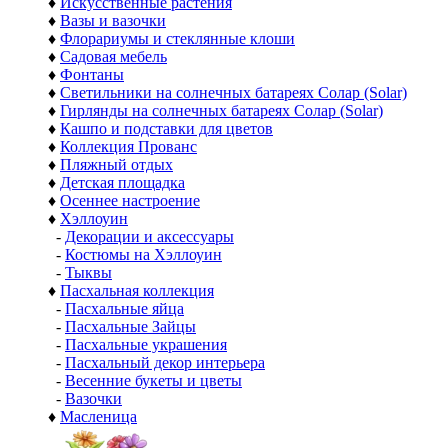
♦
Искусственные растения
♦
Вазы и вазочки
♦
Флорариумы и стеклянные клоши
♦
Садовая мебель
♦
Фонтаны
♦
Светильники на солнечных батареях Солар (Solar)
♦
Гирлянды на солнечных батареях Солар (Solar)
♦
Кашпо и подставки для цветов
♦
Коллекция Прованс
♦
Пляжный отдых
♦
Детская площадка
♦
Осеннее настроение
♦
Хэллоуин
-
Декорации и аксессуары
-
Костюмы на Хэллоуин
-
Тыквы
♦
Пасхальная коллекция
-
Пасхальные яйца
-
Пасхальные Зайцы
-
Пасхальные украшения
-
Пасхальный декор интерьера
-
Весенние букеты и цветы
-
Вазочки
♦
Масленица