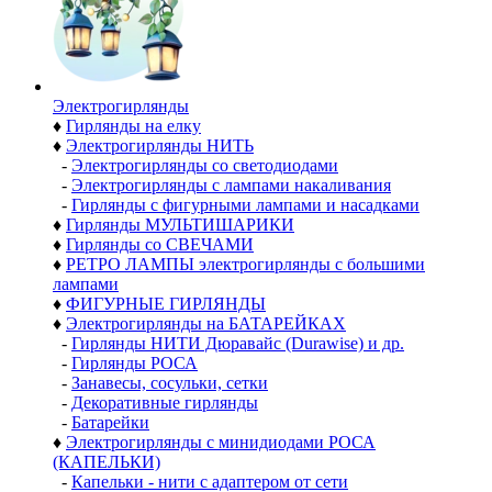
Электро­гирлянды
♦
Гирлянды на елку
♦
Электрогирлянды НИТЬ
-
Электрогирлянды со светодиодами
-
Электрогирлянды с лампами накаливания
-
Гирлянды с фигурными лампами и насадками
♦
Гирлянды МУЛЬТИШАРИКИ
♦
Гирлянды со СВЕЧАМИ
♦
РЕТРО ЛАМПЫ электрогирлянды с большими
лампами
♦
ФИГУРНЫЕ ГИРЛЯНДЫ
♦
Электрогирлянды на БАТАРЕЙКАХ
-
Гирлянды НИТИ Дюравайс (Durawise) и др.
-
Гирлянды РОСА
-
Занавесы, сосульки, сетки
-
Декоративные гирлянды
-
Батарейки
♦
Электрогирлянды с минидиодами РОСА
(КАПЕЛЬКИ)
-
Капельки - нити с адаптером от сети