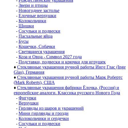
-
Рождественские украшения
-
Звери и птицы
-
Новогоднее застолье
-
Елочные верхушки
-
Колокольчики
-
Шишки
-
Сосульки и подвески
-
Пасхальные яйца
-
Бусы
-
Кошечки, Собачки
-
Светящиеся украшения
-
Коза и Овца - Символ 2027 года
-
Подставки, подвески и крючки для игрушек
♦
Стеклянные украшения ручной работы Инге Глас (Inge
Glas), Германия
♦
Стеклянные украшения ручной работы Марк Робертс
(Mark Roberts), США
♦
Стеклянные украшения фабрики Ёлочка, (Россия) и
европейские аналоги. Классика русского Нового Года
-
Фигурки
-
Верхушки
-
Гирлянды из шаров и украшений
-
Мини гирлянды и грозди
-
Колокольчики и сердечки
-
Сосульки и подвески