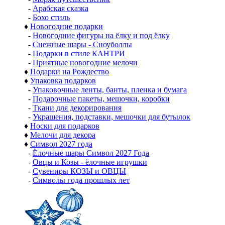
-
Арабская сказка
-
Бохо стиль
♦
Новогодние подарки
-
Новогодние фигуры на ёлку и под ёлку
-
Снежные шары - Сноуболлы
-
Подарки в стиле КАНТРИ
-
Приятные новогодние мелочи
♦
Подарки на Рождество
♦
Упаковка подарков
-
Упаковочные ленты, банты, пленка и бумага
-
Подарочные пакеты, мешочки, коробки
-
Ткани для декорирования
-
Украшения, подставки, мешочки для бутылок
♦
Носки для подарков
♦
Мелочи для декора
♦
Символ 2027 года
-
Ёлочные шары Символ 2027 Года
-
Овцы и Козы - ёлочные игрушки
-
Сувениры КОЗЫ и ОВЦЫ
-
Символы года прошлых лет