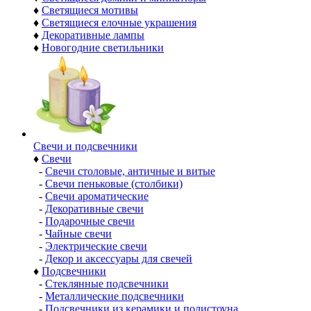
♦
Светящиеся мотивы
♦
Светящиеся елочные украшения
♦
Декоративные лампы
♦
Новогодние светильники
Свечи и подсвечники
♦
Свечи
-
Свечи столовые, античные и витые
-
Свечи пеньковые (столбики)
-
Свечи ароматические
-
Декоративные свечи
-
Подарочные свечи
-
Чайные свечи
-
Электрические свечи
-
Декор и аксессуары для свечей
♦
Подсвечники
-
Стеклянные подсвечники
-
Металлические подсвечники
-
Подсвечники из керамики и полистоуна