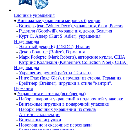
Елочные украшения
♦
Винтажные украшения мировых брендов
-
Винтер Деко (Winter Deco), украшения, ёлки, Россия
-
Гудвилл (Goodwill), украшения, декор, Бельгия
-
Курт С. Адлер (Kurt S. Adler), украшения,
Нидерланды
-
Элитный декор ЕДГ (EDG), Италия
-
Декор Больтце (Boltze), Германия
-
Марк Робертс (Mark Roberts), авторские куклы, США
-
Кэтринс Коллекшн (Katherine’s Collection-Noel), США-
Нидерланды
-
Украшения ручной работы, Таиланд
-
Инге Глас (Inge Glas), игрушки из стекла, Германия
-
Брейтнер (Breitner), игрушки в стиле "кантри",
Германия
♦
Украшения из стекла (все бренды)
-
Наборы шаров и украшений в подарочной упаковке
-
Винтажные игрушки в подарочной упаковке
-
Наборы елочных украшений из стекла
-
Античная коллекция
-
Винтажные игрушки
-
Новогодние и сказочные персонажи