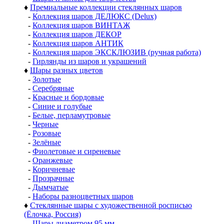
♦
Премиальные коллекции стеклянных шаров
-
Коллекция шаров ДЕЛЮКС (Delux)
-
Коллекция шаров ВИНТАЖ
-
Коллекция шаров ДЕКОР
-
Коллекция шаров АНТИК
-
Коллекция шаров ЭКСКЛЮЗИВ (ручная работа)
-
Гирлянды из шаров и украшений
♦
Шары разных цветов
-
Золотые
-
Серебряные
-
Красные и бордовые
-
Синие и голубые
-
Белые, перламутровые
-
Черные
-
Розовые
-
Зелёные
-
Фиолетовые и сиреневые
-
Оранжевые
-
Коричневые
-
Прозрачные
-
Дымчатые
-
Наборы разноцветных шаров
♦
Стеклянные шары с художественной росписью
(Ёлочка, Россия)
-
Шары диаметром 95 мм