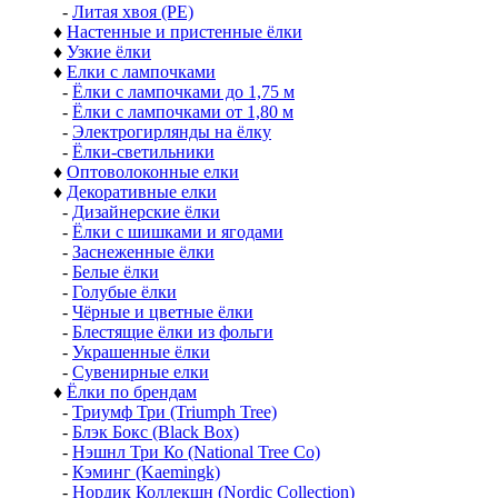
-
Литая хвоя (РЕ)
♦
Настенные и пристенные ёлки
♦
Узкие ёлки
♦
Елки с лампочками
-
Ёлки с лампочками до 1,75 м
-
Ёлки с лампочками от 1,80 м
-
Электрогирлянды на ёлку
-
Ёлки-светильники
♦
Оптоволоконные елки
♦
Декоративные елки
-
Дизайнерские ёлки
-
Ёлки с шишками и ягодами
-
Заснеженные ёлки
-
Белые ёлки
-
Голубые ёлки
-
Чёрные и цветные ёлки
-
Блестящие ёлки из фольги
-
Украшенные ёлки
-
Сувенирные елки
♦
Ёлки по брендам
-
Триумф Три (Triumph Tree)
-
Блэк Бокс (Black Box)
-
Нэшнл Три Ко (National Tree Co)
-
Кэминг (Kaemingk)
-
Нордик Коллекшн (Nordic Collection)