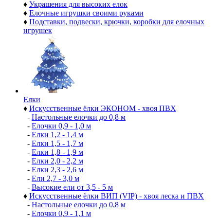
♦
Украшения для высоких елок
♦
Елочные игрушки своими руками
♦
Подставки, подвески, крючки, коробки для елочных
игрушек
Елки
♦
Искусственные ёлки ЭКОНОМ - хвоя ПВХ
-
Настольные елочки до 0,8 м
-
Елочки 0,9 - 1,0 м
-
Елки 1,2 - 1,4 м
-
Елки 1,5 - 1,7 м
-
Елки 1,8 - 1,9 м
-
Елки 2,0 - 2,2 м
-
Елки 2,3 - 2,6 м
-
Ели 2,7 - 3,0 м
-
Высокие ели от 3,5 - 5 м
♦
Искусственные ёлки ВИП (VIP) - хвоя леска и ПВХ
-
Настольные елочки до 0,8 м
-
Елочки 0,9 - 1,1 м