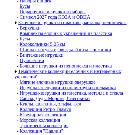
-
Наборы шишек
-
Бусы
-
Подарочные игрушки и наборы
-
Символ 2027 года КОЗА и ОВЦА
♦
Елочные игрушки из пластика, металла, пеноплекса
-
Верхушки
-
Комплекты елочных украшений из пластика
-
Бусы
-
Колокольчики 5-25 см
-
Шишки, сосульки, звезды, банты, снежинки
-
Винтажные игрушки
-
Пуансеттии
-
Большие игрушки из пеноплекса и пластика
♦
Тематические коллекции елочных и интерьерных
украшений
-
Мягкие елочные игрушки-зверушки
-
Игрушки-зверушки из полистоуна и керамики
-
Игрушки-зверушки из пластика, металла и стекла
-
Санты, Деды Морозы, Снеговики
-
Куклы, арлекины, эльфы, феи
-
Коллекция Ретро-Гламур
-
Ювелирная коллекция
-
Морская коллекция
-
Тропическая коллекция
-
Коллекция "Павлин"