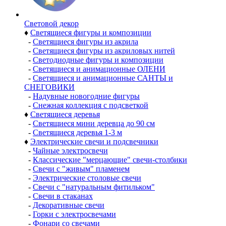
Световой декор
♦
Светящиеся фигуры и композиции
-
Светящиеся фигуры из акрила
-
Светящиеся фигуры из акриловых нитей
-
Светодиодные фигуры и композиции
-
Светящиеся и анимационные ОЛЕНИ
-
Светящиеся и анимационные САНТЫ и
СНЕГОВИКИ
-
Надувные новогодние фигуры
-
Снежная коллекция с подсветкой
♦
Светящиеся деревья
-
Светящиеся мини деревца до 90 см
-
Светящиеся деревья 1-3 м
♦
Электрические свечи и подсвечники
-
Чайные электросвечи
-
Классические "мерцающие" свечи-столбики
-
Свечи с "живым" пламенем
-
Электрические столовые свечи
-
Свечи с "натуральным фитильком"
-
Свечи в стаканах
-
Декоративные свечи
-
Горки с электросвечами
-
Фонари со свечами