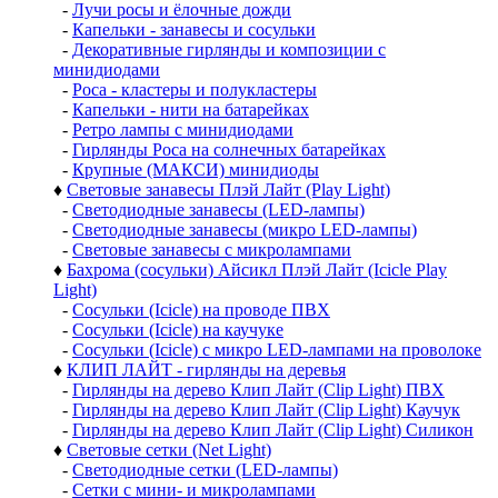
-
Лучи росы и ёлочные дожди
-
Капельки - занавесы и сосульки
-
Декоративные гирлянды и композиции с
минидиодами
-
Роса - кластеры и полукластеры
-
Капельки - нити на батарейках
-
Ретро лампы с минидиодами
-
Гирлянды Роса на солнечных батарейках
-
Крупные (МАКСИ) минидиоды
♦
Световые занавесы Плэй Лайт (Play Light)
-
Светодиодные занавесы (LED-лампы)
-
Светодиодные занавесы (микро LED-лампы)
-
Световые занавесы с микролампами
♦
Бахрома (сосульки) Айсикл Плэй Лайт (Icicle Play
Light)
-
Сосульки (Icicle) на проводе ПВХ
-
Сосульки (Icicle) на каучуке
-
Сосульки (Icicle) с микро LED-лампами на проволоке
♦
КЛИП ЛАЙТ - гирлянды на деревья
-
Гирлянды на дерево Клип Лайт (Clip Light) ПВХ
-
Гирлянды на дерево Клип Лайт (Clip Light) Каучук
-
Гирлянды на дерево Клип Лайт (Clip Light) Силикон
♦
Световые сетки (Net Light)
-
Светодиодные сетки (LED-лампы)
-
Сетки с мини- и микролампами