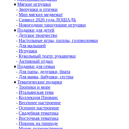
♦
Мягкие игрушки
-
Зверушки и птички
-
Мир мягких медвежат
-
Символ 2026 года ЛОШАДЬ
-
Новогодние танцующие игрушки
♦
Подарки для детей
-
Детское творчество
-
Настольные игры, паззлы, головоломки
-
Для малышей
-
Игрушки
-
Кукольный театр: рукавички
-
Активный отдых
♦
Подарки для семьи
-
Для папы, дедушки, брата
-
Для мамы, бабушки, сестры
♦
Тематические подарки
-
Тропики и море
-
Итальянская тема
-
Коллекция Прованс
-
Весеннее настроение
-
Осеннее настроение
-
Свадебная тематика
-
Восточная тематика
-
Пикник на природе
-
Моряк путешественик