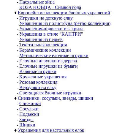
-
Пасхальные яйца
-
КОЗА и ОВЦА - Символ года
♦
Европейские коллекции ёлочных украшений
-
Игрушки на детскую елку
-
Украшения из полистоуна (ретро-коллекция)
-
Украшения-подвески из акрила
-
Украшения в стиле "КАНТРИ"
-
Украшения из перьев
-
Текстильная коллекция
-
Керамические коллекции
-
Металлические ёлочные игрушки
-
Елочные игрушки из дерева
-
Елочные игрушки из бумаги
-
Валяные игрушки
-
Кружевные украшения
-
Розовая коллекция
-
Верхушки на елку
-
Светящиеся ёлочные игрушки
♦
Снежинки, сосульки, звезды, шишки
-
Снежинки
-
Сосульки
-
Подвески
-
Звезды
-
Шишки
♦
Украшения для настольных елок