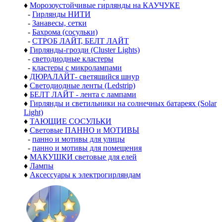
♦
Морозоустойчивые гирлянды на КАУЧУКЕ
-
Гирлянды НИТИ
-
Занавесы, сетки
-
Бахрома (сосульки)
-
СТРОБ ЛАЙТ, БЕЛТ ЛАЙТ
♦
Гирлянды-грозди (Cluster Lights)
-
светодиодные кластеры
-
кластеры с микролампами
♦
ДЮРАЛАЙТ- светящийся шнур
♦
Светодиодные ленты (Ledstrip)
♦
БЕЛТ ЛАЙТ - лента с лампами
♦
Гирлянды и светильники на солнечных батареях (Solar
Light)
♦
ТАЮЩИЕ СОСУЛЬКИ
♦
Световые ПАННО и МОТИВЫ
-
панно и мотивы для улицы
-
панно и мотивы для помещения
♦
МАКУШКИ световые для елей
♦
Лампы
♦
Аксессуары к электрогирляндам