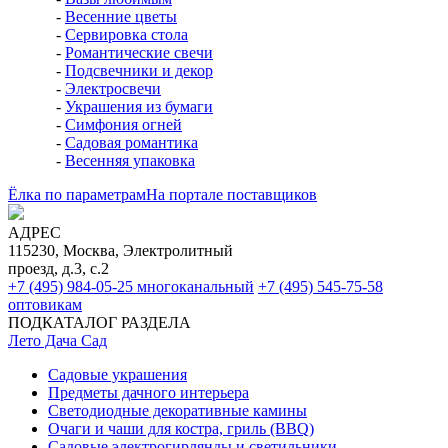
-
Весенние цветы
-
Сервировка стола
-
Романтические свечи
-
Подсвечники и декор
-
Электросвечи
-
Украшения из бумаги
-
Симфония огней
-
Садовая романтика
-
Весенняя упаковка
Ёлка по параметрам
На портале поставщиков
АДРЕС
115230, Москва, Электролитный
проезд, д.3, с.2
+7 (495) 984-05-25
многоканальный
+7 (495) 545-75-58
оптовикам
ПОДКАТАЛОГ РАЗДЕЛА
Лето Дача Сад
Садовые украшения
Предметы дачного интерьера
Светодиодные декоративные камины
Очаги и чаши для костра, гриль (BBQ)
Садовые электрогирлянды и светильники