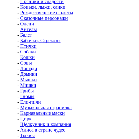
-
Пряники и сладости
-
Коньки, лыжи, санки
-
Рождественские сюжеты
-
Сказочные персонажи
-
Олени
-
Ангелы
-
Балет
-
Бабочки, Стрекозы
-
Птички
-
Собаки
-
Кошки
-
Совы
-
Лошади
-
Домики
-
Мышки
-
Мишки
-
Грибы
-
Гномы
-
Ели-пили
-
Музыкальная страничка
-
Карнавальные маски
-
Цирк
-
Щелкунчик и компания
-
Алиса в стране чудес
-
Тыквы