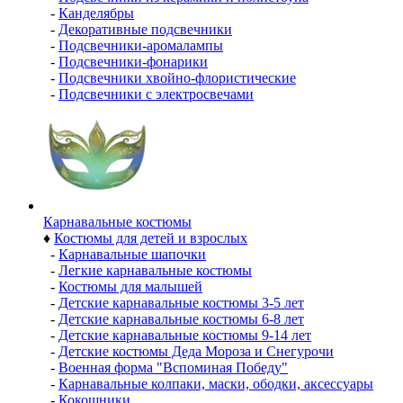
-
Канделябры
-
Декоративные подсвечники
-
Подсвечники-аромалампы
-
Подсвечники-фонарики
-
Подсвечники хвойно-флористические
-
Подсвечники с электросвечами
Карнавальные костюмы
♦
Костюмы для детей и взрослых
-
Карнавальные шапочки
-
Легкие карнавальные костюмы
-
Костюмы для малышей
-
Детские карнавальные костюмы 3-5 лет
-
Детские карнавальные костюмы 6-8 лет
-
Детские карнавальные костюмы 9-14 лет
-
Детские костюмы Деда Мороза и Снегурочи
-
Военная форма "Вспоминая Победу"
-
Карнавальные колпаки, маски, ободки, аксессуары
-
Кокошники