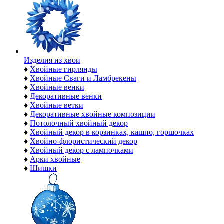
Изделия из хвои
♦
Хвойные гирлянды
♦
Хвойные Сваги и Ламбрекены
♦
Хвойные венки
♦
Декоративные венки
♦
Хвойные ветки
♦
Декоративные хвойные композиции
♦
Потолочный хвойный декор
♦
Хвойный декор в корзинках, кашпо, горшочках
♦
Хвойно-флористический декор
♦
Хвойный декор с лампочками
♦
Арки хвойные
♦
Шишки