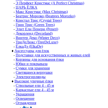
-
Э Перфект Кристмас (A Perfect Christmas)
-
ЦАРЬ ЁЛКА
-
Макс Кристмас (Max Christmas)
-
Беатрис Морозко (Beatrees Morozko)
-
Кристал Трис (Crystal Trees)
-
Грин Трис (Green Trees)
-
Элит Ели Пенери (Peneri)
-
Декорленд (Decorland)
-
Винтер Деко (Winter Deco)
-
ТриДеЛюкс (TreeDeLuxe)
-
ЁлкаДэ (ElkaDe)
♦
Аксессуары для ёлок
-
Подставки для искусственных и живых елей
-
Корзины для основания ёлки
-
Юбки и покрывала
-
Сумки для хранения
-
Светящиеся верхушки
-
Электрогирлянды
♦
Высокие уличные ёлки
-
Ствольные ели 4 - 45 м
-
Каркасные ели 4 - 45 м
-
Украшения
-
Освещение
-
Ограждения