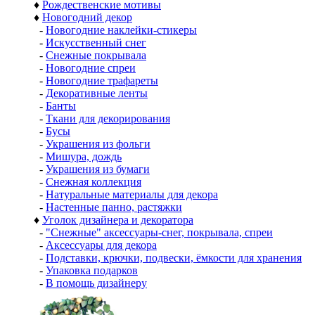
♦
Рождественские мотивы
♦
Новогодний декор
-
Новогодние наклейки-стикеры
-
Искусственный снег
-
Снежные покрывала
-
Новогодние спреи
-
Новогодние трафареты
-
Декоративные ленты
-
Банты
-
Ткани для декорирования
-
Бусы
-
Украшения из фольги
-
Мишура, дождь
-
Украшения из бумаги
-
Снежная коллекция
-
Натуральные материалы для декора
-
Настенные панно, растяжки
♦
Уголок дизайнера и декоратора
-
"Снежные" аксессуары-снег, покрывала, спреи
-
Аксессуары для декора
-
Подставки, крючки, подвески, ёмкости для хранения
-
Упаковка подарков
-
В помощь дизайнеру