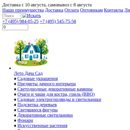
Доставка с
10 августа
, самовывоз с
8 августа
Наши преимущества
Доставка
Оплата
Оптовикам
Контакты
Ли
+7 (495) 984-05-25
+7 (495) 545-75-58
Лето Дача Сад
♦
Садовые украшения
♦
Предметы дачного интерьера
♦
Светодиодные декоративные камины
♦
Очаги и чаши для костра, гриль (BBQ)
♦
Садовые электрогирлянды и светильники
♦
Подсветка деревьев
♦
Светящиеся фигуры
♦
Декоративные светильники
♦
Фонари
♦
Искусственные растения