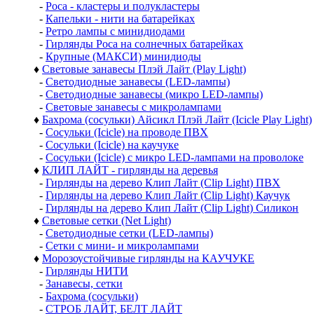
-
Роса - кластеры и полукластеры
-
Капельки - нити на батарейках
-
Ретро лампы с минидиодами
-
Гирлянды Роса на солнечных батарейках
-
Крупные (МАКСИ) минидиоды
♦
Световые занавесы Плэй Лайт (Play Light)
-
Светодиодные занавесы (LED-лампы)
-
Светодиодные занавесы (микро LED-лампы)
-
Световые занавесы с микролампами
♦
Бахрома (сосульки) Айсикл Плэй Лайт (Icicle Play Light)
-
Сосульки (Icicle) на проводе ПВХ
-
Сосульки (Icicle) на каучуке
-
Сосульки (Icicle) с микро LED-лампами на проволоке
♦
КЛИП ЛАЙТ - гирлянды на деревья
-
Гирлянды на дерево Клип Лайт (Clip Light) ПВХ
-
Гирлянды на дерево Клип Лайт (Clip Light) Каучук
-
Гирлянды на дерево Клип Лайт (Clip Light) Силикон
♦
Световые сетки (Net Light)
-
Светодиодные сетки (LED-лампы)
-
Сетки с мини- и микролампами
♦
Морозоустойчивые гирлянды на КАУЧУКЕ
-
Гирлянды НИТИ
-
Занавесы, сетки
-
Бахрома (сосульки)
-
СТРОБ ЛАЙТ, БЕЛТ ЛАЙТ