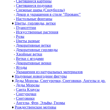
-
Светящиеся картины
-
Светящиеся подушки
-
Снежные шары (Сноуболлы)
-
Декор и украшения в стиле "Прованс"
-
Настольные фонтаны
♦
Цветы, гирлянды, ветки
-
Пуансеттии
-
Искусственные растения
-
Розы
-
Цветы разные
-
Декоративные ветки
-
Декоративные гирлянды
-
Хвойные ветки
-
Ветки с ягодами
-
Декоративные венки
-
Ягоды
-
Украшения из натуральных материалов
♦
Надувные новогодние фигуры
♦
Деды Морозы, Снегурочки, Снеговики, Ангелы и др.
-
Деды Морозы
-
Санта Клаусы
-
Снегурочки
-
Снеговики
-
Ангелы, Феи, Эльфы, Гномы
♦
Рождественские мотивы