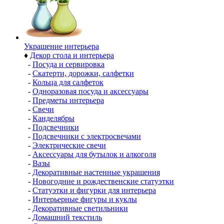
Украшение интерьера
♦
Декор стола и интерьера
-
Посуда и сервировка
-
Скатерти, дорожки, салфетки
-
Кольца для салфеток
-
Одноразовая посуда и аксессуары
-
Предметы интерьера
-
Свечи
-
Канделябры
-
Подсвечники
-
Подсвечники с электросвечами
-
Электрические свечи
-
Аксессуары для бутылок и алкоголя
-
Вазы
-
Декоративные настенные украшения
-
Новогодние и рождественские статуэтки
-
Статуэтки и фигурки для интерьера
-
Интерьерные фигуры и куклы
-
Декоративные светильники
-
Домашний текстиль