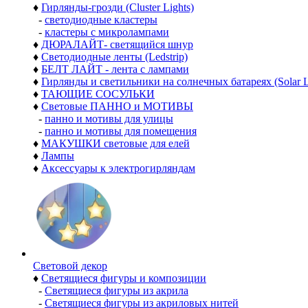
♦
Гирлянды-грозди (Cluster Lights)
-
светодиодные кластеры
-
кластеры с микролампами
♦
ДЮРАЛАЙТ- светящийся шнур
♦
Светодиодные ленты (Ledstrip)
♦
БЕЛТ ЛАЙТ - лента с лампами
♦
Гирлянды и светильники на солнечных батареях (Solar L
♦
ТАЮЩИЕ СОСУЛЬКИ
♦
Световые ПАННО и МОТИВЫ
-
панно и мотивы для улицы
-
панно и мотивы для помещения
♦
МАКУШКИ световые для елей
♦
Лампы
♦
Аксессуары к электрогирляндам
Световой декор
♦
Светящиеся фигуры и композиции
-
Светящиеся фигуры из акрила
-
Светящиеся фигуры из акриловых нитей