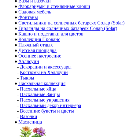
♦
Вазы и вазочки
♦
Флорариумы и стеклянные клоши
♦
Садовая мебель
♦
Фонтаны
♦
Светильники на солнечных батареях Солар (Solar)
♦
Гирлянды на солнечных батареях Солар (Solar)
♦
Кашпо и подставки для цветов
♦
Коллекция Прованс
♦
Пляжный отдых
♦
Детская площадка
♦
Осеннее настроение
♦
Хэллоуин
-
Декорации и аксессуары
-
Костюмы на Хэллоуин
-
Тыквы
♦
Пасхальная коллекция
-
Пасхальные яйца
-
Пасхальные Зайцы
-
Пасхальные украшения
-
Пасхальный декор интерьера
-
Весенние букеты и цветы
-
Вазочки
♦
Масленица