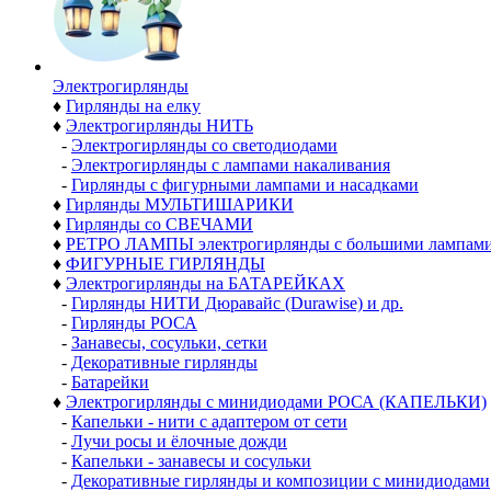
Электро­гирлянды
♦
Гирлянды на елку
♦
Электрогирлянды НИТЬ
-
Электрогирлянды со светодиодами
-
Электрогирлянды с лампами накаливания
-
Гирлянды с фигурными лампами и насадками
♦
Гирлянды МУЛЬТИШАРИКИ
♦
Гирлянды со СВЕЧАМИ
♦
РЕТРО ЛАМПЫ электрогирлянды с большими лампам
♦
ФИГУРНЫЕ ГИРЛЯНДЫ
♦
Электрогирлянды на БАТАРЕЙКАХ
-
Гирлянды НИТИ Дюравайс (Durawise) и др.
-
Гирлянды РОСА
-
Занавесы, сосульки, сетки
-
Декоративные гирлянды
-
Батарейки
♦
Электрогирлянды с минидиодами РОСА (КАПЕЛЬКИ)
-
Капельки - нити с адаптером от сети
-
Лучи росы и ёлочные дожди
-
Капельки - занавесы и сосульки
-
Декоративные гирлянды и композиции с минидиодами