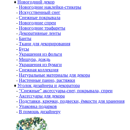
♦
Новогодний декор
-
Новогодние наклейки-стикеры
-
Искусственный снег
-
Снежные покрывала
-
Новогодние спреи
-
Новогодние трафареты
-
Декоративные ленты
-
Банты
-
Ткани для декорирования
-
Бусы
-
Украшения из фольги
-
Мишура, дождь
-
Украшения из бумаги
-
Снежная коллекция
-
Натуральные материалы для декора
-
Настенные панно, растяжки
♦
Уголок дизайнера и декоратора
-
"Снежные" аксессуары-снег, покрывала, спреи
-
Аксессуары для декора
-
Подставки, крючки, подвески, ёмкости для хранения
-
Упаковка подарков
-
В помощь дизайнеру