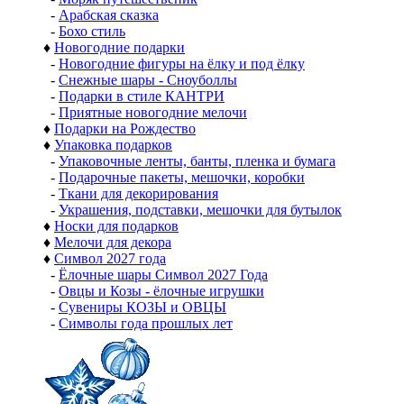
-
Арабская сказка
-
Бохо стиль
♦
Новогодние подарки
-
Новогодние фигуры на ёлку и под ёлку
-
Снежные шары - Сноуболлы
-
Подарки в стиле КАНТРИ
-
Приятные новогодние мелочи
♦
Подарки на Рождество
♦
Упаковка подарков
-
Упаковочные ленты, банты, пленка и бумага
-
Подарочные пакеты, мешочки, коробки
-
Ткани для декорирования
-
Украшения, подставки, мешочки для бутылок
♦
Носки для подарков
♦
Мелочи для декора
♦
Символ 2027 года
-
Ёлочные шары Символ 2027 Года
-
Овцы и Козы - ёлочные игрушки
-
Сувениры КОЗЫ и ОВЦЫ
-
Символы года прошлых лет