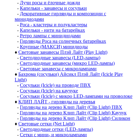
-
Лучи росы и ёлочные дожди
-
Капельки - занавесы и сосульки
-
Декоративные гирлянды и композиции с
минидиодами
-
Роса - кластеры и полукластеры
-
Капельки - нити на батарейках
-
Ретро лампы с минидиодами
-
Гирлянды Роса на солнечных батарейках
-
Крупные (МАКСИ) минидиоды
♦
Световые занавесы Плэй Лайт (Play Light)
-
Светодиодные занавесы (LED-лампы)
-
Светодиодные занавесы (микро LED-лампы)
-
Световые занавесы с микролампами
♦
Бахрома (сосульки) Айсикл Плэй Лайт (Icicle Play
Light)
-
Сосульки (Icicle) на проводе ПВХ
-
Сосульки (Icicle) на каучуке
-
Сосульки (Icicle) с микро LED-лампами на проволоке
♦
КЛИП ЛАЙТ - гирлянды на деревья
-
Гирлянды на дерево Клип Лайт (Clip Light) ПВХ
-
Гирлянды на дерево Клип Лайт (Clip Light) Каучук
-
Гирлянды на дерево Клип Лайт (Clip Light) Силикон
♦
Световые сетки (Net Light)
-
Светодиодные сетки (LED-лампы)
-
Сетки с мини- и микролампами