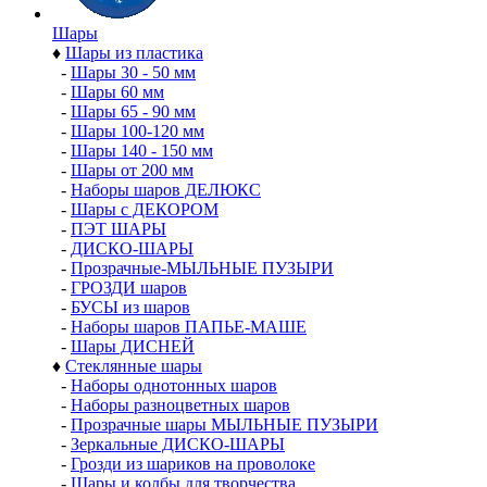
Шары
♦
Шары из пластика
-
Шары 30 - 50 мм
-
Шары 60 мм
-
Шары 65 - 90 мм
-
Шары 100-120 мм
-
Шары 140 - 150 мм
-
Шары от 200 мм
-
Наборы шаров ДЕЛЮКС
-
Шары с ДЕКОРОМ
-
ПЭТ ШАРЫ
-
ДИСКО-ШАРЫ
-
Прозрачные-МЫЛЬНЫЕ ПУЗЫРИ
-
ГРОЗДИ шаров
-
БУСЫ из шаров
-
Наборы шаров ПАПЬЕ-МАШЕ
-
Шары ДИСНЕЙ
♦
Стеклянные шары
-
Наборы однотонных шаров
-
Наборы разноцветных шаров
-
Прозрачные шары МЫЛЬНЫЕ ПУЗЫРИ
-
Зеркальные ДИСКО-ШАРЫ
-
Грозди из шариков на проволоке
-
Шары и колбы для творчества