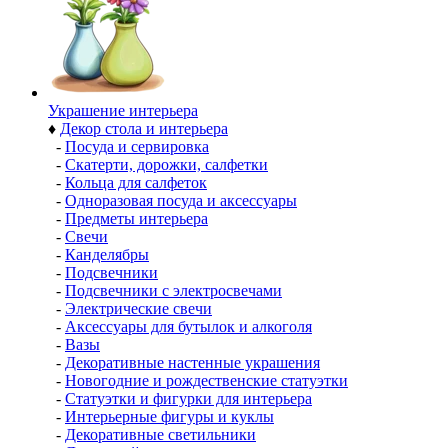
Украшение интерьера
♦
Декор стола и интерьера
-
Посуда и сервировка
-
Скатерти, дорожки, салфетки
-
Кольца для салфеток
-
Одноразовая посуда и аксессуары
-
Предметы интерьера
-
Свечи
-
Канделябры
-
Подсвечники
-
Подсвечники с электросвечами
-
Электрические свечи
-
Аксессуары для бутылок и алкоголя
-
Вазы
-
Декоративные настенные украшения
-
Новогодние и рождественские статуэтки
-
Статуэтки и фигурки для интерьера
-
Интерьерные фигуры и куклы
-
Декоративные светильники