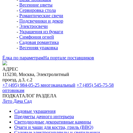
-
Весенние цветы
-
Сервировка стола
-
Романтические свечи
-
Подсвечники и декор
-
Электросвечи
-
Украшения из бумаги
-
Симфония огней
-
Садовая романтика
-
Весенняя упаковка
Ёлка по параметрам
На портале поставщиков
АДРЕС
115230, Москва, Электролитный
проезд, д.3, с.2
+7 (495) 984-05-25
многоканальный
+7 (495) 545-75-58
оптовикам
ПОДКАТАЛОГ РАЗДЕЛА
Лето Дача Сад
Садовые украшения
Предметы дачного интерьера
Светодиодные декоративные камины
Очаги и чаши для костра, гриль (BBQ)
Садовые электрогирлянды и светильники