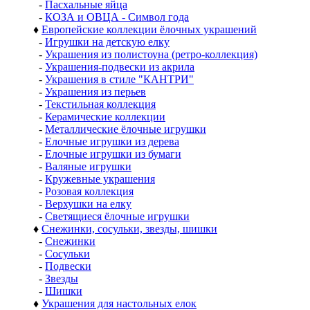
-
Пасхальные яйца
-
КОЗА и ОВЦА - Символ года
♦
Европейские коллекции ёлочных украшений
-
Игрушки на детскую елку
-
Украшения из полистоуна (ретро-коллекция)
-
Украшения-подвески из акрила
-
Украшения в стиле "КАНТРИ"
-
Украшения из перьев
-
Текстильная коллекция
-
Керамические коллекции
-
Металлические ёлочные игрушки
-
Елочные игрушки из дерева
-
Елочные игрушки из бумаги
-
Валяные игрушки
-
Кружевные украшения
-
Розовая коллекция
-
Верхушки на елку
-
Светящиеся ёлочные игрушки
♦
Снежинки, сосульки, звезды, шишки
-
Снежинки
-
Сосульки
-
Подвески
-
Звезды
-
Шишки
♦
Украшения для настольных елок