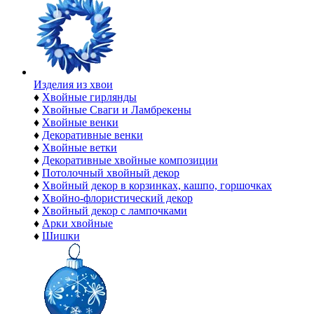
Изделия из хвои
♦
Хвойные гирлянды
♦
Хвойные Сваги и Ламбрекены
♦
Хвойные венки
♦
Декоративные венки
♦
Хвойные ветки
♦
Декоративные хвойные композиции
♦
Потолочный хвойный декор
♦
Хвойный декор в корзинках, кашпо, горшочках
♦
Хвойно-флористический декор
♦
Хвойный декор с лампочками
♦
Арки хвойные
♦
Шишки