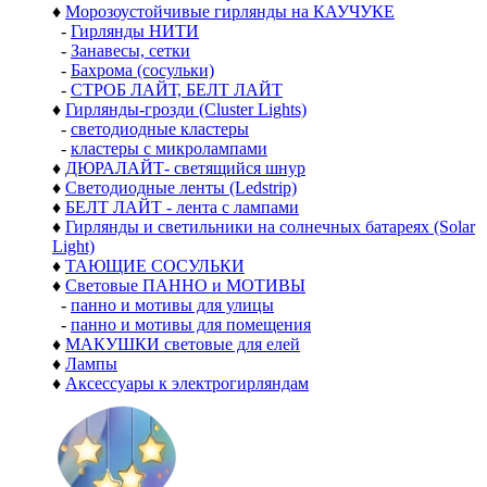
♦
Морозоустойчивые гирлянды на КАУЧУКЕ
-
Гирлянды НИТИ
-
Занавесы, сетки
-
Бахрома (сосульки)
-
СТРОБ ЛАЙТ, БЕЛТ ЛАЙТ
♦
Гирлянды-грозди (Cluster Lights)
-
светодиодные кластеры
-
кластеры с микролампами
♦
ДЮРАЛАЙТ- светящийся шнур
♦
Светодиодные ленты (Ledstrip)
♦
БЕЛТ ЛАЙТ - лента с лампами
♦
Гирлянды и светильники на солнечных батареях (Solar
Light)
♦
ТАЮЩИЕ СОСУЛЬКИ
♦
Световые ПАННО и МОТИВЫ
-
панно и мотивы для улицы
-
панно и мотивы для помещения
♦
МАКУШКИ световые для елей
♦
Лампы
♦
Аксессуары к электрогирляндам