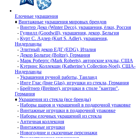
Елочные украшения
♦
Винтажные украшения мировых брендов
-
Винтер Деко (Winter Deco), украшения, ёлки, Россия
-
Гудвилл (Goodwill), украшения, декор, Бельгия
-
Курт С. Адлер (Kurt S. Adler), украшения,
Нидерланды
-
Элитный декор ЕДГ (EDG), Италия
-
Декор Больтце (Boltze), Германия
-
Марк Робертс (Mark Roberts), авторские куклы, США
-
Кэтринс Коллекшн (Katherine’s Collection-Noel), США-
Нидерланды
-
Украшения ручной работы, Таиланд
-
Инге Глас (Inge Glas), игрушки из стекла, Германия
-
Брейтнер (Breitner), игрушки в стиле "кантри",
Германия
♦
Украшения из стекла (все бренды)
-
Наборы шаров и украшений в подарочной упаковке
-
Винтажные игрушки в подарочной упаковке
-
Наборы елочных украшений из стекла
-
Античная коллекция
-
Винтажные игрушки
-
Новогодние и сказочные персонажи