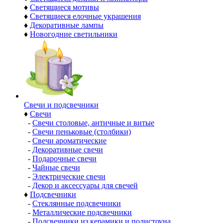
♦
Светящиеся мотивы
♦
Светящиеся елочные украшения
♦
Декоративные лампы
♦
Новогодние светильники
Свечи и подсвечники
♦
Свечи
-
Свечи столовые, античные и витые
-
Свечи пеньковые (столбики)
-
Свечи ароматические
-
Декоративные свечи
-
Подарочные свечи
-
Чайные свечи
-
Электрические свечи
-
Декор и аксессуары для свечей
♦
Подсвечники
-
Стеклянные подсвечники
-
Металлические подсвечники
-
Подсвечники из керамики и полистоуна