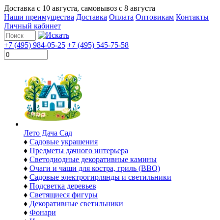
Доставка с
10 августа
, самовывоз с
8 августа
Наши преимущества
Доставка
Оплата
Оптовикам
Контакты
Личный кабинет
+7 (495) 984-05-25
+7 (495) 545-75-58
Лето Дача Сад
♦
Садовые украшения
♦
Предметы дачного интерьера
♦
Светодиодные декоративные камины
♦
Очаги и чаши для костра, гриль (BBQ)
♦
Садовые электрогирлянды и светильники
♦
Подсветка деревьев
♦
Светящиеся фигуры
♦
Декоративные светильники
♦
Фонари