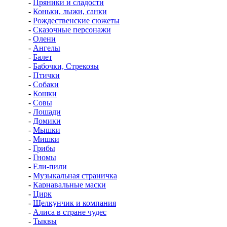
-
Пряники и сладости
-
Коньки, лыжи, санки
-
Рождественские сюжеты
-
Сказочные персонажи
-
Олени
-
Ангелы
-
Балет
-
Бабочки, Стрекозы
-
Птички
-
Собаки
-
Кошки
-
Совы
-
Лошади
-
Домики
-
Мышки
-
Мишки
-
Грибы
-
Гномы
-
Ели-пили
-
Музыкальная страничка
-
Карнавальные маски
-
Цирк
-
Щелкунчик и компания
-
Алиса в стране чудес
-
Тыквы