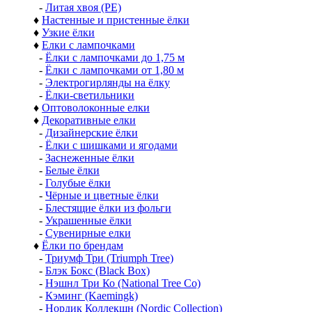
-
Литая хвоя (РЕ)
♦
Настенные и пристенные ёлки
♦
Узкие ёлки
♦
Елки с лампочками
-
Ёлки с лампочками до 1,75 м
-
Ёлки с лампочками от 1,80 м
-
Электрогирлянды на ёлку
-
Ёлки-светильники
♦
Оптоволоконные елки
♦
Декоративные елки
-
Дизайнерские ёлки
-
Ёлки с шишками и ягодами
-
Заснеженные ёлки
-
Белые ёлки
-
Голубые ёлки
-
Чёрные и цветные ёлки
-
Блестящие ёлки из фольги
-
Украшенные ёлки
-
Сувенирные елки
♦
Ёлки по брендам
-
Триумф Три (Triumph Tree)
-
Блэк Бокс (Black Box)
-
Нэшнл Три Ко (National Tree Co)
-
Кэминг (Kaemingk)
-
Нордик Коллекшн (Nordic Collection)