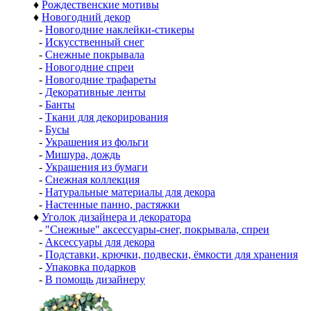
♦
Рождественские мотивы
♦
Новогодний декор
-
Новогодние наклейки-стикеры
-
Искусственный снег
-
Снежные покрывала
-
Новогодние спреи
-
Новогодние трафареты
-
Декоративные ленты
-
Банты
-
Ткани для декорирования
-
Бусы
-
Украшения из фольги
-
Мишура, дождь
-
Украшения из бумаги
-
Снежная коллекция
-
Натуральные материалы для декора
-
Настенные панно, растяжки
♦
Уголок дизайнера и декоратора
-
"Снежные" аксессуары-снег, покрывала, спреи
-
Аксессуары для декора
-
Подставки, крючки, подвески, ёмкости для хранения
-
Упаковка подарков
-
В помощь дизайнеру