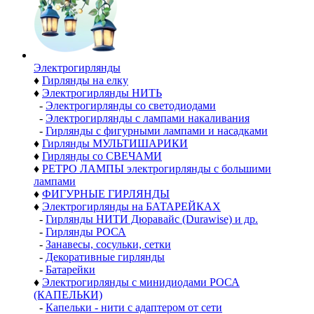
Электро­гирлянды
♦
Гирлянды на елку
♦
Электрогирлянды НИТЬ
-
Электрогирлянды со светодиодами
-
Электрогирлянды с лампами накаливания
-
Гирлянды с фигурными лампами и насадками
♦
Гирлянды МУЛЬТИШАРИКИ
♦
Гирлянды со СВЕЧАМИ
♦
РЕТРО ЛАМПЫ электрогирлянды с большими
лампами
♦
ФИГУРНЫЕ ГИРЛЯНДЫ
♦
Электрогирлянды на БАТАРЕЙКАХ
-
Гирлянды НИТИ Дюравайс (Durawise) и др.
-
Гирлянды РОСА
-
Занавесы, сосульки, сетки
-
Декоративные гирлянды
-
Батарейки
♦
Электрогирлянды с минидиодами РОСА
(КАПЕЛЬКИ)
-
Капельки - нити с адаптером от сети