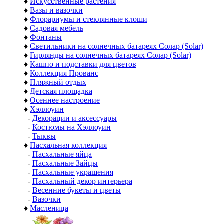
♦
Искусственные растения
♦
Вазы и вазочки
♦
Флорариумы и стеклянные клоши
♦
Садовая мебель
♦
Фонтаны
♦
Светильники на солнечных батареях Солар (Solar)
♦
Гирлянды на солнечных батареях Солар (Solar)
♦
Кашпо и подставки для цветов
♦
Коллекция Прованс
♦
Пляжный отдых
♦
Детская площадка
♦
Осеннее настроение
♦
Хэллоуин
-
Декорации и аксессуары
-
Костюмы на Хэллоуин
-
Тыквы
♦
Пасхальная коллекция
-
Пасхальные яйца
-
Пасхальные Зайцы
-
Пасхальные украшения
-
Пасхальный декор интерьера
-
Весенние букеты и цветы
-
Вазочки
♦
Масленица