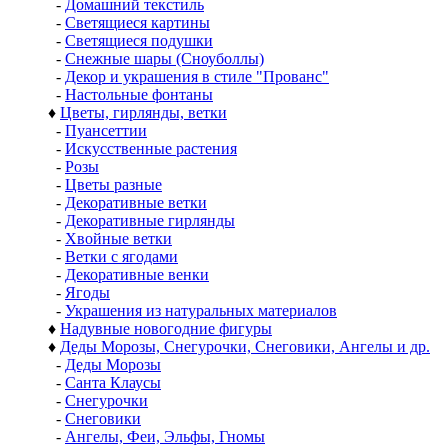
-
Домашний текстиль
-
Светящиеся картины
-
Светящиеся подушки
-
Снежные шары (Сноуболлы)
-
Декор и украшения в стиле "Прованс"
-
Настольные фонтаны
♦
Цветы, гирлянды, ветки
-
Пуансеттии
-
Искусственные растения
-
Розы
-
Цветы разные
-
Декоративные ветки
-
Декоративные гирлянды
-
Хвойные ветки
-
Ветки с ягодами
-
Декоративные венки
-
Ягоды
-
Украшения из натуральных материалов
♦
Надувные новогодние фигуры
♦
Деды Морозы, Снегурочки, Снеговики, Ангелы и др.
-
Деды Морозы
-
Санта Клаусы
-
Снегурочки
-
Снеговики
-
Ангелы, Феи, Эльфы, Гномы