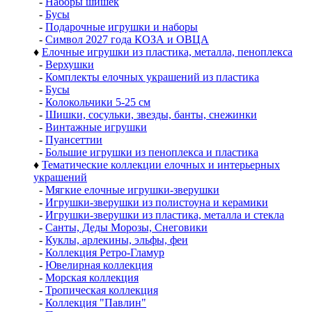
-
Наборы шишек
-
Бусы
-
Подарочные игрушки и наборы
-
Символ 2027 года КОЗА и ОВЦА
♦
Елочные игрушки из пластика, металла, пеноплекса
-
Верхушки
-
Комплекты елочных украшений из пластика
-
Бусы
-
Колокольчики 5-25 см
-
Шишки, сосульки, звезды, банты, снежинки
-
Винтажные игрушки
-
Пуансеттии
-
Большие игрушки из пеноплекса и пластика
♦
Тематические коллекции елочных и интерьерных
украшений
-
Мягкие елочные игрушки-зверушки
-
Игрушки-зверушки из полистоуна и керамики
-
Игрушки-зверушки из пластика, металла и стекла
-
Санты, Деды Морозы, Снеговики
-
Куклы, арлекины, эльфы, феи
-
Коллекция Ретро-Гламур
-
Ювелирная коллекция
-
Морская коллекция
-
Тропическая коллекция
-
Коллекция "Павлин"