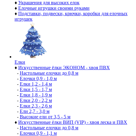
♦
Украшения для высоких елок
♦
Елочные игрушки своими руками
♦
Подставки, подвески, крючки, коробки для елочных
игрушек
Елки
♦
Искусственные ёлки ЭКОНОМ - хвоя ПВХ
-
Настольные елочки до 0,8 м
-
Елочки 0,9 - 1,0 м
-
Елки 1,2 - 1,4 м
-
Елки 1,5 - 1,7 м
-
Елки 1,8 - 1,9 м
-
Елки 2,0 - 2,2 м
-
Елки 2,3 - 2,6 м
-
Ели 2,7 - 3,0 м
-
Высокие ели от 3,5 - 5 м
♦
Искусственные ёлки ВИП (VIP) - хвоя леска и ПВХ
-
Настольные елочки до 0,8 м
-
Елочки 0,9 - 1,1 м