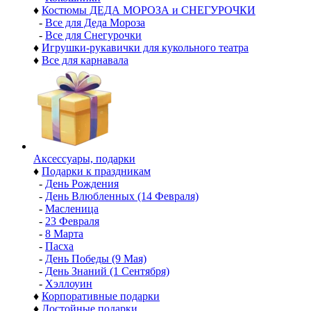
♦
Костюмы ДЕДА МОРОЗА и СНЕГУРОЧКИ
-
Все для Деда Мороза
-
Все для Снегурочки
♦
Игрушки-рукавички для кукольного театра
♦
Все для карнавала
Аксессуары, подарки
♦
Подарки к праздникам
-
День Рождения
-
День Влюбленных (14 Февраля)
-
Масленица
-
23 Февраля
-
8 Марта
-
Пасха
-
День Победы (9 Мая)
-
День Знаний (1 Сентября)
-
Хэллоуин
♦
Корпоративные подарки
♦
Достойные подарки