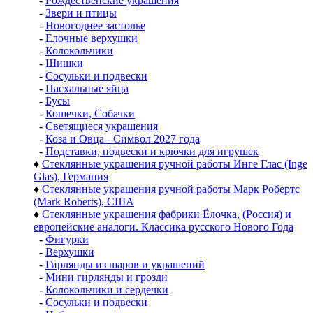
-
Рождественские украшения
-
Звери и птицы
-
Новогоднее застолье
-
Елочные верхушки
-
Колокольчики
-
Шишки
-
Сосульки и подвески
-
Пасхальные яйца
-
Бусы
-
Кошечки, Собачки
-
Светящиеся украшения
-
Коза и Овца - Символ 2027 года
-
Подставки, подвески и крючки для игрушек
♦
Стеклянные украшения ручной работы Инге Глас (Inge
Glas), Германия
♦
Стеклянные украшения ручной работы Марк Робертс
(Mark Roberts), США
♦
Стеклянные украшения фабрики Ёлочка, (Россия) и
европейские аналоги. Классика русского Нового Года
-
Фигурки
-
Верхушки
-
Гирлянды из шаров и украшений
-
Мини гирлянды и грозди
-
Колокольчики и сердечки
-
Сосульки и подвески