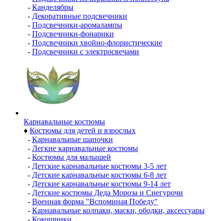
-
Канделябры
-
Декоративные подсвечники
-
Подсвечники-аромалампы
-
Подсвечники-фонарики
-
Подсвечники хвойно-флористические
-
Подсвечники с электросвечами
Карнавальные костюмы
♦
Костюмы для детей и взрослых
-
Карнавальные шапочки
-
Легкие карнавальные костюмы
-
Костюмы для малышей
-
Детские карнавальные костюмы 3-5 лет
-
Детские карнавальные костюмы 6-8 лет
-
Детские карнавальные костюмы 9-14 лет
-
Детские костюмы Деда Мороза и Снегурочи
-
Военная форма "Вспоминая Победу"
-
Карнавальные колпаки, маски, ободки, аксессуары
-
Кокошники