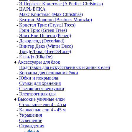
-
Э Перфект Кристмас (A Perfect Christmas)
-
ЦАРЬ ЁЛКА
-
Макс Кристмас (Max Christmas)
-
Беатрис Морозко (Beatrees Morozko)
-
Кристал Трис (Crystal Trees)
-
Грин Трис (Green Trees)
-
Элит Ели Пенери (Peneri)
-
Декорленд (Decorland)
-
Винтер Деко (Winter Deco)
-
ТриДеЛюкс (TreeDeLuxe)
-
ЁлкаДэ (ElkaDe)
♦
Аксессуары для ёлок
-
Подставки для искусственных и живых елей
-
Корзины для основания ёлки
-
Юбки и покрывала
-
Сумки для хранения
-
Светящиеся верхушки
-
Электрогирлянды
♦
Высокие уличные ёлки
-
Ствольные ели 4 - 45 м
-
Каркасные ели 4 - 45 м
-
Украшения
-
Освещение
-
Ограждения