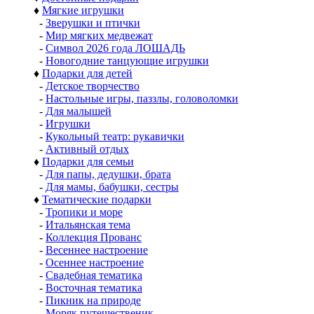
♦
Мягкие игрушки
-
Зверушки и птички
-
Мир мягких медвежат
-
Символ 2026 года ЛОШАДЬ
-
Новогодние танцующие игрушки
♦
Подарки для детей
-
Детское творчество
-
Настольные игры, паззлы, головоломки
-
Для малышей
-
Игрушки
-
Кукольный театр: рукавички
-
Активный отдых
♦
Подарки для семьи
-
Для папы, дедушки, брата
-
Для мамы, бабушки, сестры
♦
Тематические подарки
-
Тропики и море
-
Итальянская тема
-
Коллекция Прованс
-
Весеннее настроение
-
Осеннее настроение
-
Свадебная тематика
-
Восточная тематика
-
Пикник на природе
-
Моряк путешественик