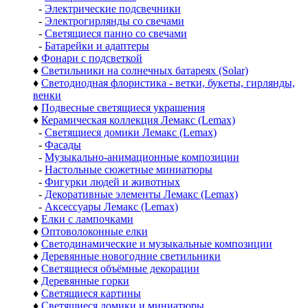
-
Электрические подсвечники
-
Электрогирлянды со свечами
-
Светящиеся панно со свечами
-
Батарейки и адаптеры
♦
Фонари с подсветкой
♦
Светильники на солнечных батареях (Solar)
♦
Светодиодная флористика - ветки, букеты, гирлянды,
венки
♦
Подвесные светящиеся украшения
♦
Керамическая коллекция Лемакс (Lemax)
-
Светящиеся домики Лемакс (Lemax)
-
Фасады
-
Музыкально-анимационные композиции
-
Настольные сюжетные миниатюры
-
Фигурки людей и животных
-
Декоративные элементы Лемакс (Lemax)
-
Аксессуары Лемакс (Lemax)
♦
Елки с лампочками
♦
Оптоволоконные елки
♦
Светодинамические и музыкальные композиции
♦
Деревянные новогодние светильники
♦
Светящиеся объёмные декорации
♦
Деревянные горки
♦
Светящиеся картины
♦
Светящиеся домики и миниатюры