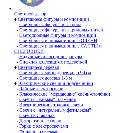
Световой декор
♦
Светящиеся фигуры и композиции
-
Светящиеся фигуры из акрила
-
Светящиеся фигуры из акриловых нитей
-
Светодиодные фигуры и композиции
-
Светящиеся и анимационные ОЛЕНИ
-
Светящиеся и анимационные САНТЫ и
СНЕГОВИКИ
-
Надувные новогодние фигуры
-
Снежная коллекция с подсветкой
♦
Светящиеся деревья
-
Светящиеся мини деревца до 90 см
-
Светящиеся деревья 1-3 м
♦
Электрические свечи и подсвечники
-
Чайные электросвечи
-
Классические "мерцающие" свечи-столбики
-
Свечи с "живым" пламенем
-
Электрические столовые свечи
-
Свечи с "натуральным фитильком"
-
Свечи в стаканах
-
Декоративные свечи
-
Горки с электросвечами
-
Фонари со свечами