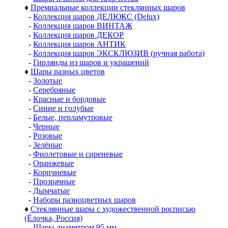
♦
Премиальные коллекции стеклянных шаров
-
Коллекция шаров ДЕЛЮКС (Delux)
-
Коллекция шаров ВИНТАЖ
-
Коллекция шаров ДЕКОР
-
Коллекция шаров АНТИК
-
Коллекция шаров ЭКСКЛЮЗИВ (ручная работа)
-
Гирлянды из шаров и украшений
♦
Шары разных цветов
-
Золотые
-
Серебряные
-
Красные и бордовые
-
Синие и голубые
-
Белые, перламутровые
-
Черные
-
Розовые
-
Зелёные
-
Фиолетовые и сиреневые
-
Оранжевые
-
Коричневые
-
Прозрачные
-
Дымчатые
-
Наборы разноцветных шаров
♦
Стеклянные шары с художественной росписью
(Ёлочка, Россия)
-
Шары диаметром 95 мм