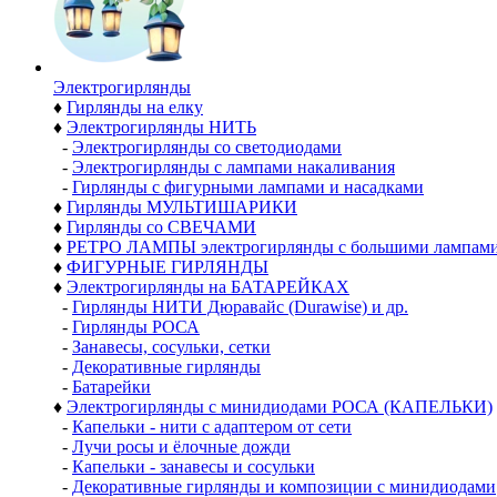
Электро­гирлянды
♦
Гирлянды на елку
♦
Электрогирлянды НИТЬ
-
Электрогирлянды со светодиодами
-
Электрогирлянды с лампами накаливания
-
Гирлянды с фигурными лампами и насадками
♦
Гирлянды МУЛЬТИШАРИКИ
♦
Гирлянды со СВЕЧАМИ
♦
РЕТРО ЛАМПЫ электрогирлянды с большими лампам
♦
ФИГУРНЫЕ ГИРЛЯНДЫ
♦
Электрогирлянды на БАТАРЕЙКАХ
-
Гирлянды НИТИ Дюравайс (Durawise) и др.
-
Гирлянды РОСА
-
Занавесы, сосульки, сетки
-
Декоративные гирлянды
-
Батарейки
♦
Электрогирлянды с минидиодами РОСА (КАПЕЛЬКИ)
-
Капельки - нити с адаптером от сети
-
Лучи росы и ёлочные дожди
-
Капельки - занавесы и сосульки
-
Декоративные гирлянды и композиции с минидиодами