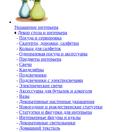
Украшение интерьера
♦
Декор стола и интерьера
-
Посуда и сервировка
-
Скатерти, дорожки, салфетки
-
Кольца для салфеток
-
Одноразовая посуда и аксессуары
-
Предметы интерьера
-
Свечи
-
Канделябры
-
Подсвечники
-
Подсвечники с электросвечами
-
Электрические свечи
-
Аксессуары для бутылок и алкоголя
-
Вазы
-
Декоративные настенные украшения
-
Новогодние и рождественские статуэтки
-
Статуэтки и фигурки для интерьера
-
Интерьерные фигуры и куклы
-
Декоративные светильники
-
Домашний текстиль