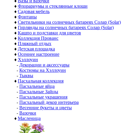
♦
Вазы и вазочки
♦
Флорариумы и стеклянные клоши
♦
Садовая мебель
♦
Фонтаны
♦
Светильники на солнечных батареях Солар (Solar)
♦
Гирлянды на солнечных батареях Солар (Solar)
♦
Кашпо и подставки для цветов
♦
Коллекция Прованс
♦
Пляжный отдых
♦
Детская площадка
♦
Осеннее настроение
♦
Хэллоуин
-
Декорации и аксессуары
-
Костюмы на Хэллоуин
-
Тыквы
♦
Пасхальная коллекция
-
Пасхальные яйца
-
Пасхальные Зайцы
-
Пасхальные украшения
-
Пасхальный декор интерьера
-
Весенние букеты и цветы
-
Вазочки
♦
Масленица