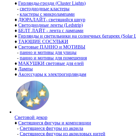
♦
Гирлянды-грозди (Cluster Lights)
-
светодиодные кластеры
-
кластеры с микролампами
♦
ДЮРАЛАЙТ- светящийся шнур
♦
Светодиодные ленты (Ledstrip)
♦
БЕЛТ ЛАЙТ - лента с лампами
♦
Гирлянды и светильники на солнечных батареях (Solar L
♦
ТАЮЩИЕ СОСУЛЬКИ
♦
Световые ПАННО и МОТИВЫ
-
панно и мотивы для улицы
-
панно и мотивы для помещения
♦
МАКУШКИ световые для елей
♦
Лампы
♦
Аксессуары к электрогирляндам
Световой декор
♦
Светящиеся фигуры и композиции
-
Светящиеся фигуры из акрила
-
Светящиеся фигуры из акриловых нитей