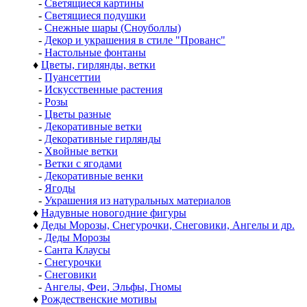
-
Светящиеся картины
-
Светящиеся подушки
-
Снежные шары (Сноуболлы)
-
Декор и украшения в стиле "Прованс"
-
Настольные фонтаны
♦
Цветы, гирлянды, ветки
-
Пуансеттии
-
Искусственные растения
-
Розы
-
Цветы разные
-
Декоративные ветки
-
Декоративные гирлянды
-
Хвойные ветки
-
Ветки с ягодами
-
Декоративные венки
-
Ягоды
-
Украшения из натуральных материалов
♦
Надувные новогодние фигуры
♦
Деды Морозы, Снегурочки, Снеговики, Ангелы и др.
-
Деды Морозы
-
Санта Клаусы
-
Снегурочки
-
Снеговики
-
Ангелы, Феи, Эльфы, Гномы
♦
Рождественские мотивы