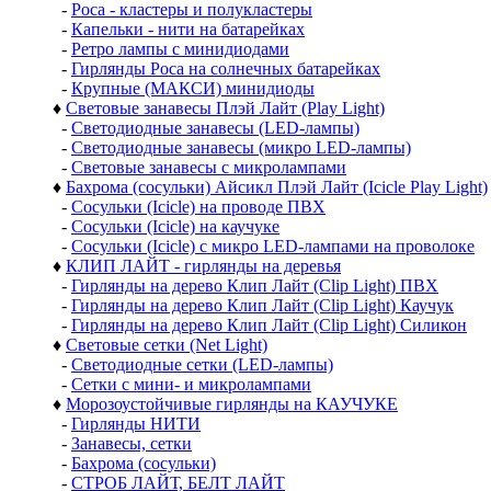
-
Роса - кластеры и полукластеры
-
Капельки - нити на батарейках
-
Ретро лампы с минидиодами
-
Гирлянды Роса на солнечных батарейках
-
Крупные (МАКСИ) минидиоды
♦
Световые занавесы Плэй Лайт (Play Light)
-
Светодиодные занавесы (LED-лампы)
-
Светодиодные занавесы (микро LED-лампы)
-
Световые занавесы с микролампами
♦
Бахрома (сосульки) Айсикл Плэй Лайт (Icicle Play Light)
-
Сосульки (Icicle) на проводе ПВХ
-
Сосульки (Icicle) на каучуке
-
Сосульки (Icicle) с микро LED-лампами на проволоке
♦
КЛИП ЛАЙТ - гирлянды на деревья
-
Гирлянды на дерево Клип Лайт (Clip Light) ПВХ
-
Гирлянды на дерево Клип Лайт (Clip Light) Каучук
-
Гирлянды на дерево Клип Лайт (Clip Light) Силикон
♦
Световые сетки (Net Light)
-
Светодиодные сетки (LED-лампы)
-
Сетки с мини- и микролампами
♦
Морозоустойчивые гирлянды на КАУЧУКЕ
-
Гирлянды НИТИ
-
Занавесы, сетки
-
Бахрома (сосульки)
-
СТРОБ ЛАЙТ, БЕЛТ ЛАЙТ