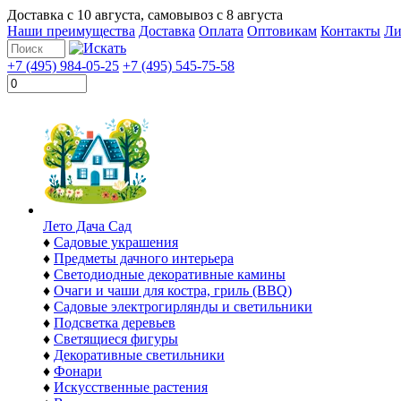
Доставка с
10 августа
, самовывоз с
8 августа
Наши преимущества
Доставка
Оплата
Оптовикам
Контакты
Ли
+7 (495) 984-05-25
+7 (495) 545-75-58
Лето Дача Сад
♦
Садовые украшения
♦
Предметы дачного интерьера
♦
Светодиодные декоративные камины
♦
Очаги и чаши для костра, гриль (BBQ)
♦
Садовые электрогирлянды и светильники
♦
Подсветка деревьев
♦
Светящиеся фигуры
♦
Декоративные светильники
♦
Фонари
♦
Искусственные растения