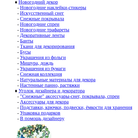
♦
Новогодний декор
-
Новогодние наклейки-стикеры
-
Искусственный снег
-
Снежные покрывала
-
Новогодние спреи
-
Новогодние трафареты
-
Декоративные ленты
-
Банты
-
Ткани для декорирования
-
Бусы
-
Украшения из фольги
-
Мишура, дождь
-
Украшения из бумаги
-
Снежная коллекция
-
Натуральные материалы для декора
-
Настенные панно, растяжки
♦
Уголок дизайнера и декоратора
-
"Снежные" аксессуары-снег, покрывала, спреи
-
Аксессуары для декора
-
Подставки, крючки, подвески, ёмкости для хранения
-
Упаковка подарков
-
В помощь дизайнеру