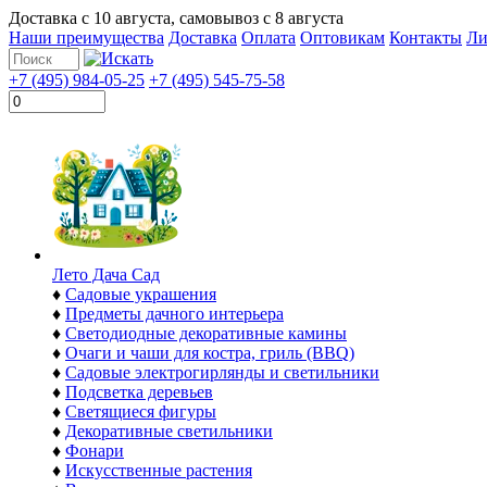
Доставка с
10 августа
, самовывоз с
8 августа
Наши преимущества
Доставка
Оплата
Оптовикам
Контакты
Ли
+7 (495) 984-05-25
+7 (495) 545-75-58
Лето Дача Сад
♦
Садовые украшения
♦
Предметы дачного интерьера
♦
Светодиодные декоративные камины
♦
Очаги и чаши для костра, гриль (BBQ)
♦
Садовые электрогирлянды и светильники
♦
Подсветка деревьев
♦
Светящиеся фигуры
♦
Декоративные светильники
♦
Фонари
♦
Искусственные растения