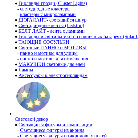
♦
Гирлянды-грозди (Cluster Lights)
-
светодиодные кластеры
-
кластеры с микролампами
♦
ДЮРАЛАЙТ- светящийся шнур
♦
Светодиодные ленты (Ledstrip)
♦
БЕЛТ ЛАЙТ - лента с лампами
♦
Гирлянды и светильники на солнечных батареях (Solar L
♦
ТАЮЩИЕ СОСУЛЬКИ
♦
Световые ПАННО и МОТИВЫ
-
панно и мотивы для улицы
-
панно и мотивы для помещения
♦
МАКУШКИ световые для елей
♦
Лампы
♦
Аксессуары к электрогирляндам
Световой декор
♦
Светящиеся фигуры и композиции
-
Светящиеся фигуры из акрила
-
Светящиеся фигуры из акриловых нитей