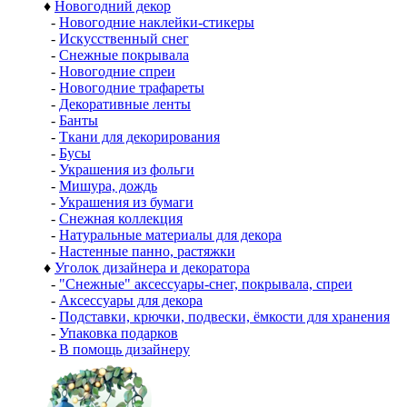
♦
Новогодний декор
-
Новогодние наклейки-стикеры
-
Искусственный снег
-
Снежные покрывала
-
Новогодние спреи
-
Новогодние трафареты
-
Декоративные ленты
-
Банты
-
Ткани для декорирования
-
Бусы
-
Украшения из фольги
-
Мишура, дождь
-
Украшения из бумаги
-
Снежная коллекция
-
Натуральные материалы для декора
-
Настенные панно, растяжки
♦
Уголок дизайнера и декоратора
-
"Снежные" аксессуары-снег, покрывала, спреи
-
Аксессуары для декора
-
Подставки, крючки, подвески, ёмкости для хранения
-
Упаковка подарков
-
В помощь дизайнеру