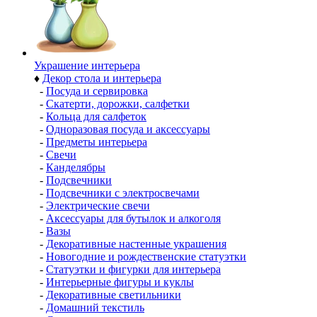
Украшение интерьера
♦
Декор стола и интерьера
-
Посуда и сервировка
-
Скатерти, дорожки, салфетки
-
Кольца для салфеток
-
Одноразовая посуда и аксессуары
-
Предметы интерьера
-
Свечи
-
Канделябры
-
Подсвечники
-
Подсвечники с электросвечами
-
Электрические свечи
-
Аксессуары для бутылок и алкоголя
-
Вазы
-
Декоративные настенные украшения
-
Новогодние и рождественские статуэтки
-
Статуэтки и фигурки для интерьера
-
Интерьерные фигуры и куклы
-
Декоративные светильники
-
Домашний текстиль