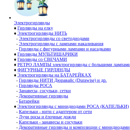
Электро­гирлянды
♦
Гирлянды на елку
♦
Электрогирлянды НИТЬ
-
Электрогирлянды со светодиодами
-
Электрогирлянды с лампами накаливания
-
Гирлянды с фигурными лампами и насадками
♦
Гирлянды МУЛЬТИШАРИКИ
♦
Гирлянды со СВЕЧАМИ
♦
РЕТРО ЛАМПЫ электрогирлянды с большими лампам
♦
ФИГУРНЫЕ ГИРЛЯНДЫ
♦
Электрогирлянды на БАТАРЕЙКАХ
-
Гирлянды НИТИ Дюравайс (Durawise) и др.
-
Гирлянды РОСА
-
Занавесы, сосульки, сетки
-
Декоративные гирлянды
-
Батарейки
♦
Электрогирлянды с минидиодами РОСА (КАПЕЛЬКИ)
-
Капельки - нити с адаптером от сети
-
Лучи росы и ёлочные дожди
-
Капельки - занавесы и сосульки
-
Декоративные гирлянды и композиции с минидиодами