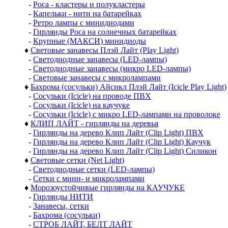
-
Роса - кластеры и полукластеры
-
Капельки - нити на батарейках
-
Ретро лампы с минидиодами
-
Гирлянды Роса на солнечных батарейках
-
Крупные (МАКСИ) минидиоды
♦
Световые занавесы Плэй Лайт (Play Light)
-
Светодиодные занавесы (LED-лампы)
-
Светодиодные занавесы (микро LED-лампы)
-
Световые занавесы с микролампами
♦
Бахрома (сосульки) Айсикл Плэй Лайт (Icicle Play Light)
-
Сосульки (Icicle) на проводе ПВХ
-
Сосульки (Icicle) на каучуке
-
Сосульки (Icicle) с микро LED-лампами на проволоке
♦
КЛИП ЛАЙТ - гирлянды на деревья
-
Гирлянды на дерево Клип Лайт (Clip Light) ПВХ
-
Гирлянды на дерево Клип Лайт (Clip Light) Каучук
-
Гирлянды на дерево Клип Лайт (Clip Light) Силикон
♦
Световые сетки (Net Light)
-
Светодиодные сетки (LED-лампы)
-
Сетки с мини- и микролампами
♦
Морозоустойчивые гирлянды на КАУЧУКЕ
-
Гирлянды НИТИ
-
Занавесы, сетки
-
Бахрома (сосульки)
-
СТРОБ ЛАЙТ, БЕЛТ ЛАЙТ