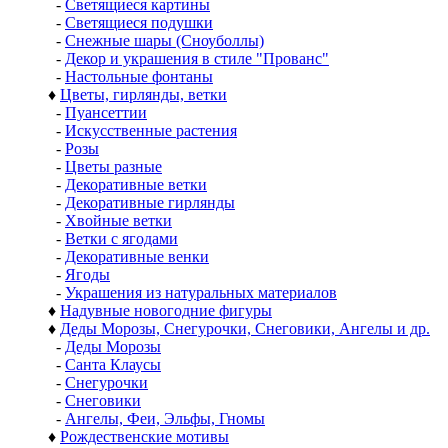
-
Светящиеся картины
-
Светящиеся подушки
-
Снежные шары (Сноуболлы)
-
Декор и украшения в стиле "Прованс"
-
Настольные фонтаны
♦
Цветы, гирлянды, ветки
-
Пуансеттии
-
Искусственные растения
-
Розы
-
Цветы разные
-
Декоративные ветки
-
Декоративные гирлянды
-
Хвойные ветки
-
Ветки с ягодами
-
Декоративные венки
-
Ягоды
-
Украшения из натуральных материалов
♦
Надувные новогодние фигуры
♦
Деды Морозы, Снегурочки, Снеговики, Ангелы и др.
-
Деды Морозы
-
Санта Клаусы
-
Снегурочки
-
Снеговики
-
Ангелы, Феи, Эльфы, Гномы
♦
Рождественские мотивы