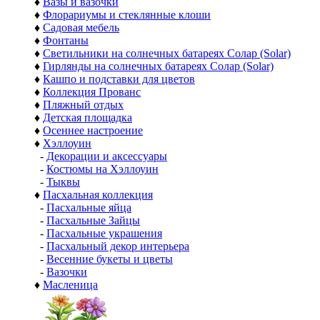
♦
Вазы и вазочки
♦
Флорариумы и стеклянные клоши
♦
Садовая мебель
♦
Фонтаны
♦
Светильники на солнечных батареях Солар (Solar)
♦
Гирлянды на солнечных батареях Солар (Solar)
♦
Кашпо и подставки для цветов
♦
Коллекция Прованс
♦
Пляжный отдых
♦
Детская площадка
♦
Осеннее настроение
♦
Хэллоуин
-
Декорации и аксессуары
-
Костюмы на Хэллоуин
-
Тыквы
♦
Пасхальная коллекция
-
Пасхальные яйца
-
Пасхальные Зайцы
-
Пасхальные украшения
-
Пасхальный декор интерьера
-
Весенние букеты и цветы
-
Вазочки
♦
Масленица