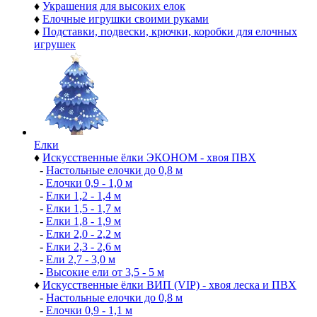
♦
Украшения для высоких елок
♦
Елочные игрушки своими руками
♦
Подставки, подвески, крючки, коробки для елочных
игрушек
Елки
♦
Искусственные ёлки ЭКОНОМ - хвоя ПВХ
-
Настольные елочки до 0,8 м
-
Елочки 0,9 - 1,0 м
-
Елки 1,2 - 1,4 м
-
Елки 1,5 - 1,7 м
-
Елки 1,8 - 1,9 м
-
Елки 2,0 - 2,2 м
-
Елки 2,3 - 2,6 м
-
Ели 2,7 - 3,0 м
-
Высокие ели от 3,5 - 5 м
♦
Искусственные ёлки ВИП (VIP) - хвоя леска и ПВХ
-
Настольные елочки до 0,8 м
-
Елочки 0,9 - 1,1 м