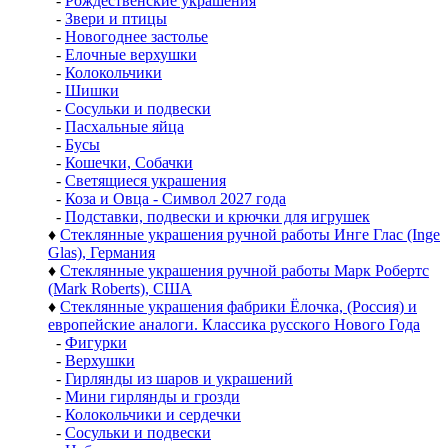
-
Рождественские украшения
-
Звери и птицы
-
Новогоднее застолье
-
Елочные верхушки
-
Колокольчики
-
Шишки
-
Сосульки и подвески
-
Пасхальные яйца
-
Бусы
-
Кошечки, Собачки
-
Светящиеся украшения
-
Коза и Овца - Символ 2027 года
-
Подставки, подвески и крючки для игрушек
♦
Стеклянные украшения ручной работы Инге Глас (Inge
Glas), Германия
♦
Стеклянные украшения ручной работы Марк Робертс
(Mark Roberts), США
♦
Стеклянные украшения фабрики Ёлочка, (Россия) и
европейские аналоги. Классика русского Нового Года
-
Фигурки
-
Верхушки
-
Гирлянды из шаров и украшений
-
Мини гирлянды и грозди
-
Колокольчики и сердечки
-
Сосульки и подвески