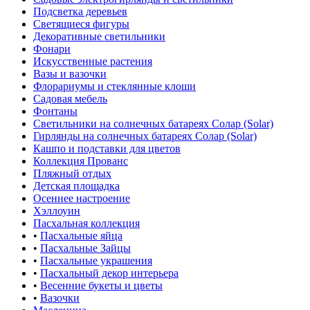
Подсветка деревьев
Светящиеся фигуры
Декоративные светильники
Фонари
Искусственные растения
Вазы и вазочки
Флорариумы и стеклянные клоши
Садовая мебель
Фонтаны
Светильники на солнечных батареях Солар (Solar)
Гирлянды на солнечных батареях Солар (Solar)
Кашпо и подставки для цветов
Коллекция Прованс
Пляжный отдых
Детская площадка
Осеннее настроение
Хэллоуин
Пасхальная коллекция
•
Пасхальные яйца
•
Пасхальные Зайцы
•
Пасхальные украшения
•
Пасхальный декор интерьера
•
Весенние букеты и цветы
•
Вазочки