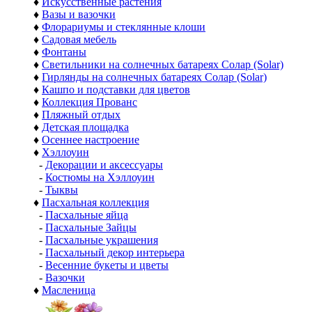
♦
Искусственные растения
♦
Вазы и вазочки
♦
Флорариумы и стеклянные клоши
♦
Садовая мебель
♦
Фонтаны
♦
Светильники на солнечных батареях Солар (Solar)
♦
Гирлянды на солнечных батареях Солар (Solar)
♦
Кашпо и подставки для цветов
♦
Коллекция Прованс
♦
Пляжный отдых
♦
Детская площадка
♦
Осеннее настроение
♦
Хэллоуин
-
Декорации и аксессуары
-
Костюмы на Хэллоуин
-
Тыквы
♦
Пасхальная коллекция
-
Пасхальные яйца
-
Пасхальные Зайцы
-
Пасхальные украшения
-
Пасхальный декор интерьера
-
Весенние букеты и цветы
-
Вазочки
♦
Масленица