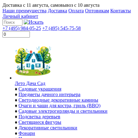
Доставка с
11 августа
, самовывоз с
10 августа
Наши преимущества
Доставка
Оплата
Оптовикам
Контакты
Личный кабинет
+7 (495) 984-05-25
+7 (495) 545-75-58
Лето Дача Сад
♦
Садовые украшения
♦
Предметы дачного интерьера
♦
Светодиодные декоративные камины
♦
Очаги и чаши для костра, гриль (BBQ)
♦
Садовые электрогирлянды и светильники
♦
Подсветка деревьев
♦
Светящиеся фигуры
♦
Декоративные светильники
♦
Фонари