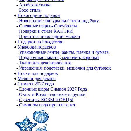
-
Арабская сказка
-
Бохо стиль
♦
Новогодние подарки
-
Новогодние фигуры на ёлку и под ёлку
-
Снежные шары - Сноуболлы
-
Подарки в стиле КАНТРИ
-
Приятные новогодние мелочи
♦
Подарки на Рождество
♦
Упаковка подарков
-
Упаковочные ленты, банты, пленка и бумага
-
Подарочные пакеты, мешочки, коробки
-
Ткани для декорирования
-
Украшения, подставки, мешочки для бутылок
♦
Носки для подарков
♦
Мелочи для декора
♦
Символ 2027 года
-
Ёлочные шары Символ 2027 Года
-
Овцы и Козы - ёлочные игрушки
-
Сувениры КОЗЫ и ОВЦЫ
-
Символы года прошлых лет