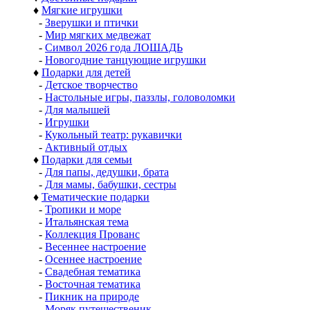
♦
Мягкие игрушки
-
Зверушки и птички
-
Мир мягких медвежат
-
Символ 2026 года ЛОШАДЬ
-
Новогодние танцующие игрушки
♦
Подарки для детей
-
Детское творчество
-
Настольные игры, паззлы, головоломки
-
Для малышей
-
Игрушки
-
Кукольный театр: рукавички
-
Активный отдых
♦
Подарки для семьи
-
Для папы, дедушки, брата
-
Для мамы, бабушки, сестры
♦
Тематические подарки
-
Тропики и море
-
Итальянская тема
-
Коллекция Прованс
-
Весеннее настроение
-
Осеннее настроение
-
Свадебная тематика
-
Восточная тематика
-
Пикник на природе
-
Моряк путешественик