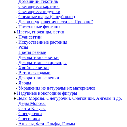
-
Домашний текстиль
-
Светящиеся картины
-
Светящиеся подушки
-
Снежные шары (Сноуболлы)
-
Декор и украшения в стиле "Прованс"
-
Настольные фонтаны
♦
Цветы, гирлянды, ветки
-
Пуансеттии
-
Искусственные растения
-
Розы
-
Цветы разные
-
Декоративные ветки
-
Декоративные гирлянды
-
Хвойные ветки
-
Ветки с ягодами
-
Декоративные венки
-
Ягоды
-
Украшения из натуральных материалов
♦
Надувные новогодние фигуры
♦
Деды Морозы, Снегурочки, Снеговики, Ангелы и др.
-
Деды Морозы
-
Санта Клаусы
-
Снегурочки
-
Снеговики
-
Ангелы, Феи, Эльфы, Гномы