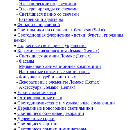
-
Электрические подсвечники
-
Электрогирлянды со свечами
-
Светящиеся панно со свечами
-
Батарейки и адаптеры
♦
Фонари с подсветкой
♦
Светильники на солнечных батареях (Solar)
♦
Светодиодная флористика - ветки, букеты, гирлянды,
венки
♦
Подвесные светящиеся украшения
♦
Керамическая коллекция Лемакс (Lemax)
-
Светящиеся домики Лемакс (Lemax)
-
Фасады
-
Музыкально-анимационные композиции
-
Настольные сюжетные миниатюры
-
Фигурки людей и животных
-
Декоративные элементы Лемакс (Lemax)
-
Аксессуары Лемакс (Lemax)
♦
Елки с лампочками
♦
Оптоволоконные елки
♦
Светодинамические и музыкальные композиции
♦
Деревянные новогодние светильники
♦
Светящиеся объёмные декорации
♦
Деревянные горки
♦
Светящиеся картины
♦
Светящиеся домики и миниатюры