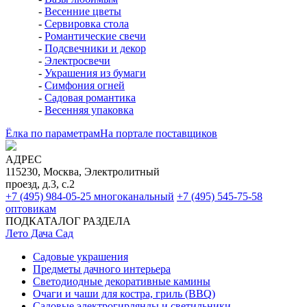
-
Весенние цветы
-
Сервировка стола
-
Романтические свечи
-
Подсвечники и декор
-
Электросвечи
-
Украшения из бумаги
-
Симфония огней
-
Садовая романтика
-
Весенняя упаковка
Ёлка по параметрам
На портале поставщиков
АДРЕС
115230, Москва, Электролитный
проезд, д.3, с.2
+7 (495) 984-05-25
многоканальный
+7 (495) 545-75-58
оптовикам
ПОДКАТАЛОГ РАЗДЕЛА
Лето Дача Сад
Садовые украшения
Предметы дачного интерьера
Светодиодные декоративные камины
Очаги и чаши для костра, гриль (BBQ)
Садовые электрогирлянды и светильники