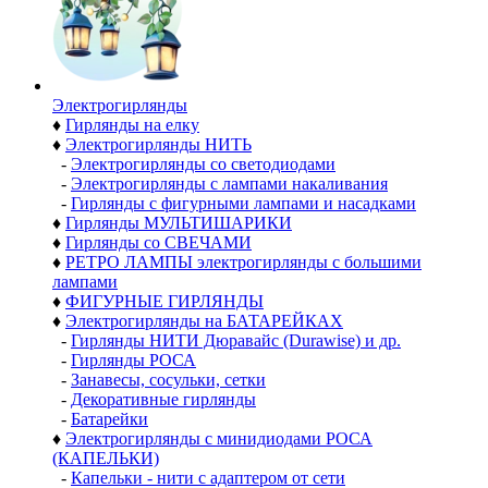
Электро­гирлянды
♦
Гирлянды на елку
♦
Электрогирлянды НИТЬ
-
Электрогирлянды со светодиодами
-
Электрогирлянды с лампами накаливания
-
Гирлянды с фигурными лампами и насадками
♦
Гирлянды МУЛЬТИШАРИКИ
♦
Гирлянды со СВЕЧАМИ
♦
РЕТРО ЛАМПЫ электрогирлянды с большими
лампами
♦
ФИГУРНЫЕ ГИРЛЯНДЫ
♦
Электрогирлянды на БАТАРЕЙКАХ
-
Гирлянды НИТИ Дюравайс (Durawise) и др.
-
Гирлянды РОСА
-
Занавесы, сосульки, сетки
-
Декоративные гирлянды
-
Батарейки
♦
Электрогирлянды с минидиодами РОСА
(КАПЕЛЬКИ)
-
Капельки - нити с адаптером от сети