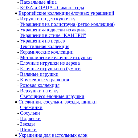
-
Пасхальные яйца
-
КОЗА и ОВЦА - Символ года
♦
Европейские коллекции ёлочных украшений
-
Игрушки на детскую елку
-
Украшения из полистоуна (ретро-коллекция)
-
Украшения-подвески из акрила
-
Украшения в стиле "КАНТРИ"
-
Украшения из перьев
-
Текстильная коллекция
-
Керамические коллекции
-
Металлические ёлочные игрушки
-
Елочные игрушки из дерева
-
Елочные игрушки из бумаги
-
Валяные игрушки
-
Кружевные украшения
-
Розовая коллекция
-
Верхушки на елку
-
Светящиеся ёлочные игрушки
♦
Снежинки, сосульки, звезды, шишки
-
Снежинки
-
Сосульки
-
Подвески
-
Звезды
-
Шишки
♦
Украшения для настольных елок