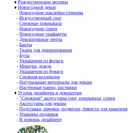
♦
Рождественские мотивы
♦
Новогодний декор
-
Новогодние наклейки-стикеры
-
Искусственный снег
-
Снежные покрывала
-
Новогодние спреи
-
Новогодние трафареты
-
Декоративные ленты
-
Банты
-
Ткани для декорирования
-
Бусы
-
Украшения из фольги
-
Мишура, дождь
-
Украшения из бумаги
-
Снежная коллекция
-
Натуральные материалы для декора
-
Настенные панно, растяжки
♦
Уголок дизайнера и декоратора
-
"Снежные" аксессуары-снег, покрывала, спреи
-
Аксессуары для декора
-
Подставки, крючки, подвески, ёмкости для хранения
-
Упаковка подарков
-
В помощь дизайнеру