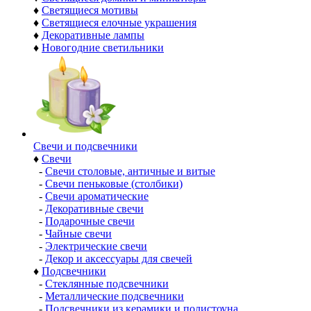
♦
Светящиеся мотивы
♦
Светящиеся елочные украшения
♦
Декоративные лампы
♦
Новогодние светильники
Свечи и подсвечники
♦
Свечи
-
Свечи столовые, античные и витые
-
Свечи пеньковые (столбики)
-
Свечи ароматические
-
Декоративные свечи
-
Подарочные свечи
-
Чайные свечи
-
Электрические свечи
-
Декор и аксессуары для свечей
♦
Подсвечники
-
Стеклянные подсвечники
-
Металлические подсвечники
-
Подсвечники из керамики и полистоуна