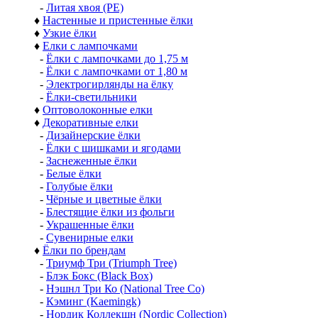
-
Литая хвоя (РЕ)
♦
Настенные и пристенные ёлки
♦
Узкие ёлки
♦
Елки с лампочками
-
Ёлки с лампочками до 1,75 м
-
Ёлки с лампочками от 1,80 м
-
Электрогирлянды на ёлку
-
Ёлки-светильники
♦
Оптоволоконные елки
♦
Декоративные елки
-
Дизайнерские ёлки
-
Ёлки с шишками и ягодами
-
Заснеженные ёлки
-
Белые ёлки
-
Голубые ёлки
-
Чёрные и цветные ёлки
-
Блестящие ёлки из фольги
-
Украшенные ёлки
-
Сувенирные елки
♦
Ёлки по брендам
-
Триумф Три (Triumph Tree)
-
Блэк Бокс (Black Box)
-
Нэшнл Три Ко (National Tree Co)
-
Кэминг (Kaemingk)
-
Нордик Коллекшн (Nordic Collection)