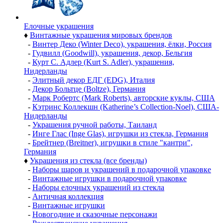
Елочные украшения
♦
Винтажные украшения мировых брендов
-
Винтер Деко (Winter Deco), украшения, ёлки, Россия
-
Гудвилл (Goodwill), украшения, декор, Бельгия
-
Курт С. Адлер (Kurt S. Adler), украшения,
Нидерланды
-
Элитный декор ЕДГ (EDG), Италия
-
Декор Больтце (Boltze), Германия
-
Марк Робертс (Mark Roberts), авторские куклы, США
-
Кэтринс Коллекшн (Katherine’s Collection-Noel), США-
Нидерланды
-
Украшения ручной работы, Таиланд
-
Инге Глас (Inge Glas), игрушки из стекла, Германия
-
Брейтнер (Breitner), игрушки в стиле "кантри",
Германия
♦
Украшения из стекла (все бренды)
-
Наборы шаров и украшений в подарочной упаковке
-
Винтажные игрушки в подарочной упаковке
-
Наборы елочных украшений из стекла
-
Античная коллекция
-
Винтажные игрушки
-
Новогодние и сказочные персонажи