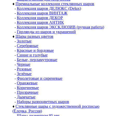
♦
Премиальные коллекции стеклянных шаров
-
Коллекция шаров ДЕЛЮКС (Delux)
-
Коллекция шаров ВИНТАЖ
-
Коллекция шаров ДЕКОР
-
Коллекция шаров АНТИК
-
Коллекция шаров ЭКСКЛЮЗИВ (ручная работа)
-
Гирлянды из шаров и украшений
♦
Шары разных цветов
-
Золотые
-
Серебряные
-
Красные и бордовые
-
Синие и голубые
-
Белые, перламутровые
-
Черные
-
Розовые
-
Зелёные
-
Фиолетовые и сиреневые
-
Оранжевые
-
Коричневые
-
Прозрачные
-
Дымчатые
-
Наборы разноцветных шаров
♦
Стеклянные шары с художественной росписью
(Ёлочка, Россия)
-
Шары диаметром 95 мм