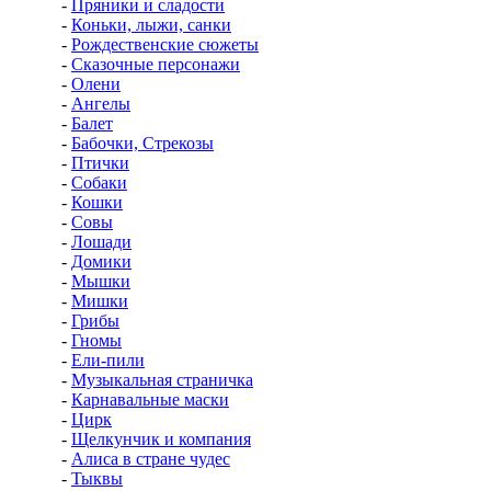
-
Пряники и сладости
-
Коньки, лыжи, санки
-
Рождественские сюжеты
-
Сказочные персонажи
-
Олени
-
Ангелы
-
Балет
-
Бабочки, Стрекозы
-
Птички
-
Собаки
-
Кошки
-
Совы
-
Лошади
-
Домики
-
Мышки
-
Мишки
-
Грибы
-
Гномы
-
Ели-пили
-
Музыкальная страничка
-
Карнавальные маски
-
Цирк
-
Щелкунчик и компания
-
Алиса в стране чудес
-
Тыквы