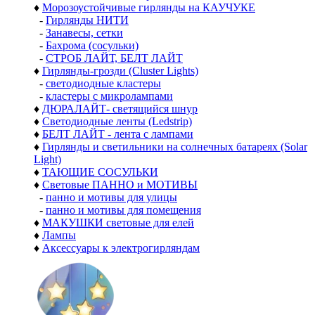
♦
Морозоустойчивые гирлянды на КАУЧУКЕ
-
Гирлянды НИТИ
-
Занавесы, сетки
-
Бахрома (сосульки)
-
СТРОБ ЛАЙТ, БЕЛТ ЛАЙТ
♦
Гирлянды-грозди (Cluster Lights)
-
светодиодные кластеры
-
кластеры с микролампами
♦
ДЮРАЛАЙТ- светящийся шнур
♦
Светодиодные ленты (Ledstrip)
♦
БЕЛТ ЛАЙТ - лента с лампами
♦
Гирлянды и светильники на солнечных батареях (Solar
Light)
♦
ТАЮЩИЕ СОСУЛЬКИ
♦
Световые ПАННО и МОТИВЫ
-
панно и мотивы для улицы
-
панно и мотивы для помещения
♦
МАКУШКИ световые для елей
♦
Лампы
♦
Аксессуары к электрогирляндам