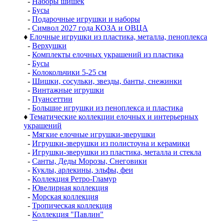
-
Наборы шишек
-
Бусы
-
Подарочные игрушки и наборы
-
Символ 2027 года КОЗА и ОВЦА
♦
Елочные игрушки из пластика, металла, пеноплекса
-
Верхушки
-
Комплекты елочных украшений из пластика
-
Бусы
-
Колокольчики 5-25 см
-
Шишки, сосульки, звезды, банты, снежинки
-
Винтажные игрушки
-
Пуансеттии
-
Большие игрушки из пеноплекса и пластика
♦
Тематические коллекции елочных и интерьерных
украшений
-
Мягкие елочные игрушки-зверушки
-
Игрушки-зверушки из полистоуна и керамики
-
Игрушки-зверушки из пластика, металла и стекла
-
Санты, Деды Морозы, Снеговики
-
Куклы, арлекины, эльфы, феи
-
Коллекция Ретро-Гламур
-
Ювелирная коллекция
-
Морская коллекция
-
Тропическая коллекция
-
Коллекция "Павлин"