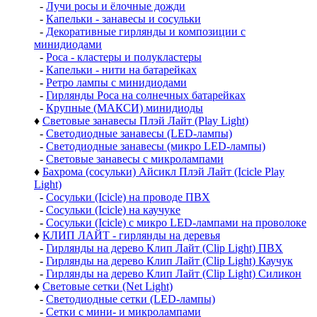
-
Лучи росы и ёлочные дожди
-
Капельки - занавесы и сосульки
-
Декоративные гирлянды и композиции с
минидиодами
-
Роса - кластеры и полукластеры
-
Капельки - нити на батарейках
-
Ретро лампы с минидиодами
-
Гирлянды Роса на солнечных батарейках
-
Крупные (МАКСИ) минидиоды
♦
Световые занавесы Плэй Лайт (Play Light)
-
Светодиодные занавесы (LED-лампы)
-
Светодиодные занавесы (микро LED-лампы)
-
Световые занавесы с микролампами
♦
Бахрома (сосульки) Айсикл Плэй Лайт (Icicle Play
Light)
-
Сосульки (Icicle) на проводе ПВХ
-
Сосульки (Icicle) на каучуке
-
Сосульки (Icicle) с микро LED-лампами на проволоке
♦
КЛИП ЛАЙТ - гирлянды на деревья
-
Гирлянды на дерево Клип Лайт (Clip Light) ПВХ
-
Гирлянды на дерево Клип Лайт (Clip Light) Каучук
-
Гирлянды на дерево Клип Лайт (Clip Light) Силикон
♦
Световые сетки (Net Light)
-
Светодиодные сетки (LED-лампы)
-
Сетки с мини- и микролампами