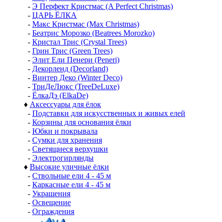
-
Э Перфект Кристмас (A Perfect Christmas)
-
ЦАРЬ ЁЛКА
-
Макс Кристмас (Max Christmas)
-
Беатрис Морозко (Beatrees Morozko)
-
Кристал Трис (Crystal Trees)
-
Грин Трис (Green Trees)
-
Элит Ели Пенери (Peneri)
-
Декорленд (Decorland)
-
Винтер Деко (Winter Deco)
-
ТриДеЛюкс (TreeDeLuxe)
-
ЁлкаДэ (ElkaDe)
♦
Аксессуары для ёлок
-
Подставки для искусственных и живых елей
-
Корзины для основания ёлки
-
Юбки и покрывала
-
Сумки для хранения
-
Светящиеся верхушки
-
Электрогирлянды
♦
Высокие уличные ёлки
-
Ствольные ели 4 - 45 м
-
Каркасные ели 4 - 45 м
-
Украшения
-
Освещение
-
Ограждения