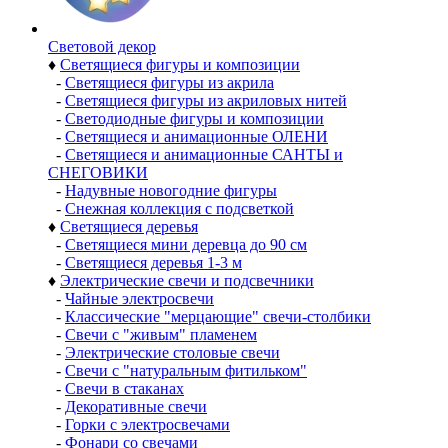
Световой декор
♦
Светящиеся фигуры и композиции
-
Светящиеся фигуры из акрила
-
Светящиеся фигуры из акриловых нитей
-
Светодиодные фигуры и композиции
-
Светящиеся и анимационные ОЛЕНИ
-
Светящиеся и анимационные САНТЫ и
СНЕГОВИКИ
-
Надувные новогодние фигуры
-
Снежная коллекция с подсветкой
♦
Светящиеся деревья
-
Светящиеся мини деревца до 90 см
-
Светящиеся деревья 1-3 м
♦
Электрические свечи и подсвечники
-
Чайные электросвечи
-
Классические "мерцающие" свечи-столбики
-
Свечи с "живым" пламенем
-
Электрические столовые свечи
-
Свечи с "натуральным фитильком"
-
Свечи в стаканах
-
Декоративные свечи
-
Горки с электросвечами
-
Фонари со свечами