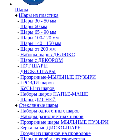
Шары
♦
Шары из пластика
-
Шары 30 - 50 мм
-
Шары 60 мм
-
Шары 65 - 90 мм
-
Шары 100-120 мм
-
Шары 140 - 150 мм
-
Шары от 200 мм
-
Наборы шаров ДЕЛЮКС
-
Шары с ДЕКОРОМ
-
ПЭТ ШАРЫ
-
ДИСКО-ШАРЫ
-
Прозрачные-МЫЛЬНЫЕ ПУЗЫРИ
-
ГРОЗДИ шаров
-
БУСЫ из шаров
-
Наборы шаров ПАПЬЕ-МАШЕ
-
Шары ДИСНЕЙ
♦
Стеклянные шары
-
Наборы однотонных шаров
-
Наборы разноцветных шаров
-
Прозрачные шары МЫЛЬНЫЕ ПУЗЫРИ
-
Зеркальные ДИСКО-ШАРЫ
-
Грозди из шариков на проволоке
-
Шары и колбы для творчества