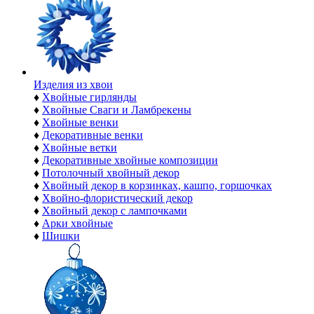
Изделия из хвои
♦
Хвойные гирлянды
♦
Хвойные Сваги и Ламбрекены
♦
Хвойные венки
♦
Декоративные венки
♦
Хвойные ветки
♦
Декоративные хвойные композиции
♦
Потолочный хвойный декор
♦
Хвойный декор в корзинках, кашпо, горшочках
♦
Хвойно-флористический декор
♦
Хвойный декор с лампочками
♦
Арки хвойные
♦
Шишки