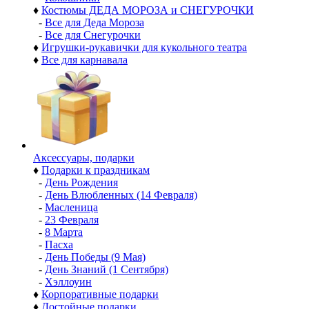
♦
Костюмы ДЕДА МОРОЗА и СНЕГУРОЧКИ
-
Все для Деда Мороза
-
Все для Снегурочки
♦
Игрушки-рукавички для кукольного театра
♦
Все для карнавала
Аксессуары, подарки
♦
Подарки к праздникам
-
День Рождения
-
День Влюбленных (14 Февраля)
-
Масленица
-
23 Февраля
-
8 Марта
-
Пасха
-
День Победы (9 Мая)
-
День Знаний (1 Сентября)
-
Хэллоуин
♦
Корпоративные подарки
♦
Достойные подарки