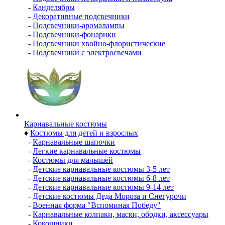
-
Канделябры
-
Декоративные подсвечники
-
Подсвечники-аромалампы
-
Подсвечники-фонарики
-
Подсвечники хвойно-флористические
-
Подсвечники с электросвечами
Карнавальные костюмы
♦
Костюмы для детей и взрослых
-
Карнавальные шапочки
-
Легкие карнавальные костюмы
-
Костюмы для малышей
-
Детские карнавальные костюмы 3-5 лет
-
Детские карнавальные костюмы 6-8 лет
-
Детские карнавальные костюмы 9-14 лет
-
Детские костюмы Деда Мороза и Снегурочи
-
Военная форма "Вспоминая Победу"
-
Карнавальные колпаки, маски, ободки, аксессуары
-
Кокошники