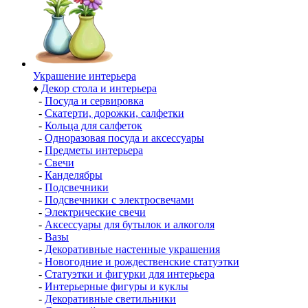
Украшение интерьера
♦
Декор стола и интерьера
-
Посуда и сервировка
-
Скатерти, дорожки, салфетки
-
Кольца для салфеток
-
Одноразовая посуда и аксессуары
-
Предметы интерьера
-
Свечи
-
Канделябры
-
Подсвечники
-
Подсвечники с электросвечами
-
Электрические свечи
-
Аксессуары для бутылок и алкоголя
-
Вазы
-
Декоративные настенные украшения
-
Новогодние и рождественские статуэтки
-
Статуэтки и фигурки для интерьера
-
Интерьерные фигуры и куклы
-
Декоративные светильники