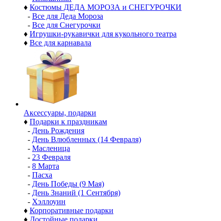
♦
Костюмы ДЕДА МОРОЗА и СНЕГУРОЧКИ
-
Все для Деда Мороза
-
Все для Снегурочки
♦
Игрушки-рукавички для кукольного театра
♦
Все для карнавала
Аксессуары, подарки
♦
Подарки к праздникам
-
День Рождения
-
День Влюбленных (14 Февраля)
-
Масленица
-
23 Февраля
-
8 Марта
-
Пасха
-
День Победы (9 Мая)
-
День Знаний (1 Сентября)
-
Хэллоуин
♦
Корпоративные подарки
♦
Достойные подарки