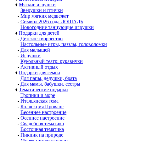
♦
Мягкие игрушки
-
Зверушки и птички
-
Мир мягких медвежат
-
Символ 2026 года ЛОШАДЬ
-
Новогодние танцующие игрушки
♦
Подарки для детей
-
Детское творчество
-
Настольные игры, паззлы, головоломки
-
Для малышей
-
Игрушки
-
Кукольный театр: рукавички
-
Активный отдых
♦
Подарки для семьи
-
Для папы, дедушки, брата
-
Для мамы, бабушки, сестры
♦
Тематические подарки
-
Тропики и море
-
Итальянская тема
-
Коллекция Прованс
-
Весеннее настроение
-
Осеннее настроение
-
Свадебная тематика
-
Восточная тематика
-
Пикник на природе
-
Моряк путешественик