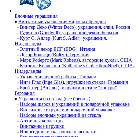
Елочные украшения
♦
Винтажные украшения мировых брендов
-
Винтер Деко (Winter Deco), украшения, ёлки, Россия
-
Гудвилл (Goodwill), украшения, декор, Бельгия
-
Курт С. Адлер (Kurt S. Adler), украшения,
Нидерланды
-
Элитный декор ЕДГ (EDG), Италия
-
Декор Больтце (Boltze), Германия
-
Марк Робертс (Mark Roberts), авторские куклы, США
-
Кэтринс Коллекшн (Katherine’s Collection-Noel), США-
Нидерланды
-
Украшения ручной работы, Таиланд
-
Инге Глас (Inge Glas), игрушки из стекла, Германия
-
Брейтнер (Breitner), игрушки в стиле "кантри",
Германия
♦
Украшения из стекла (все бренды)
-
Наборы шаров и украшений в подарочной упаковке
-
Винтажные игрушки в подарочной упаковке
-
Наборы елочных украшений из стекла
-
Античная коллекция
-
Винтажные игрушки
-
Новогодние и сказочные персонажи