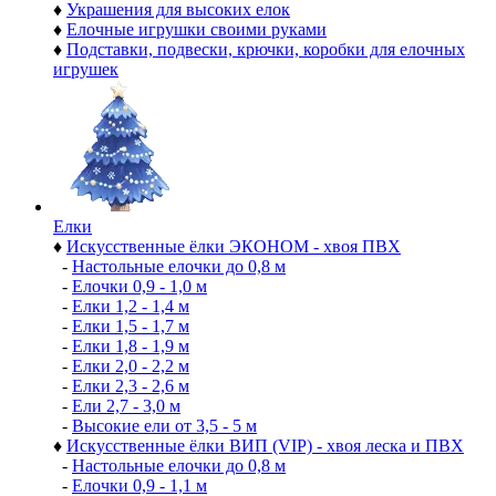
♦
Украшения для высоких елок
♦
Елочные игрушки своими руками
♦
Подставки, подвески, крючки, коробки для елочных
игрушек
Елки
♦
Искусственные ёлки ЭКОНОМ - хвоя ПВХ
-
Настольные елочки до 0,8 м
-
Елочки 0,9 - 1,0 м
-
Елки 1,2 - 1,4 м
-
Елки 1,5 - 1,7 м
-
Елки 1,8 - 1,9 м
-
Елки 2,0 - 2,2 м
-
Елки 2,3 - 2,6 м
-
Ели 2,7 - 3,0 м
-
Высокие ели от 3,5 - 5 м
♦
Искусственные ёлки ВИП (VIP) - хвоя леска и ПВХ
-
Настольные елочки до 0,8 м
-
Елочки 0,9 - 1,1 м