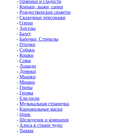
-
Пряники и сладости
-
Коньки, лыжи, санки
-
Рождественские сюжеты
-
Сказочные персонажи
-
Олени
-
Ангелы
-
Балет
-
Бабочки, Стрекозы
-
Птички
-
Собаки
-
Кошки
-
Совы
-
Лошади
-
Домики
-
Мышки
-
Мишки
-
Грибы
-
Гномы
-
Ели-пили
-
Музыкальная страничка
-
Карнавальные маски
-
Цирк
-
Щелкунчик и компания
-
Алиса в стране чудес
-
Тыквы