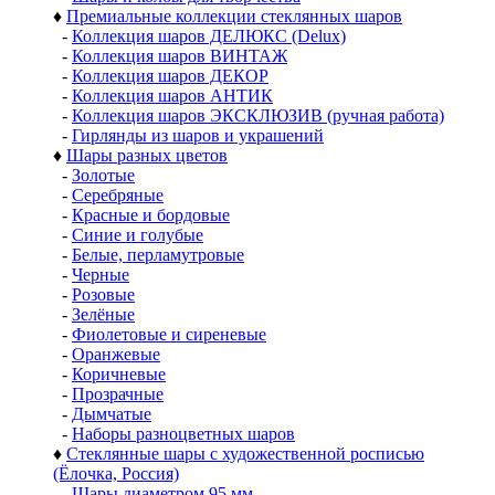
♦
Премиальные коллекции стеклянных шаров
-
Коллекция шаров ДЕЛЮКС (Delux)
-
Коллекция шаров ВИНТАЖ
-
Коллекция шаров ДЕКОР
-
Коллекция шаров АНТИК
-
Коллекция шаров ЭКСКЛЮЗИВ (ручная работа)
-
Гирлянды из шаров и украшений
♦
Шары разных цветов
-
Золотые
-
Серебряные
-
Красные и бордовые
-
Синие и голубые
-
Белые, перламутровые
-
Черные
-
Розовые
-
Зелёные
-
Фиолетовые и сиреневые
-
Оранжевые
-
Коричневые
-
Прозрачные
-
Дымчатые
-
Наборы разноцветных шаров
♦
Стеклянные шары с художественной росписью
(Ёлочка, Россия)
-
Шары диаметром 95 мм