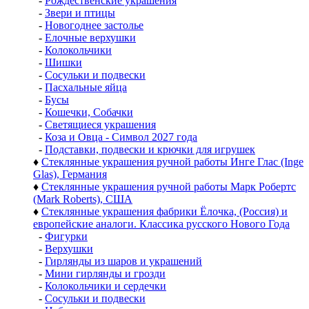
-
Рождественские украшения
-
Звери и птицы
-
Новогоднее застолье
-
Елочные верхушки
-
Колокольчики
-
Шишки
-
Сосульки и подвески
-
Пасхальные яйца
-
Бусы
-
Кошечки, Собачки
-
Светящиеся украшения
-
Коза и Овца - Символ 2027 года
-
Подставки, подвески и крючки для игрушек
♦
Стеклянные украшения ручной работы Инге Глас (Inge
Glas), Германия
♦
Стеклянные украшения ручной работы Марк Робертс
(Mark Roberts), США
♦
Стеклянные украшения фабрики Ёлочка, (Россия) и
европейские аналоги. Классика русского Нового Года
-
Фигурки
-
Верхушки
-
Гирлянды из шаров и украшений
-
Мини гирлянды и грозди
-
Колокольчики и сердечки
-
Сосульки и подвески