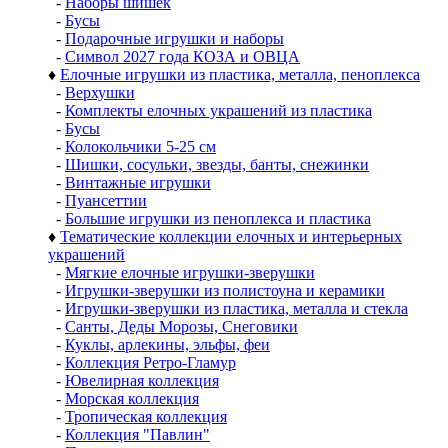
-
Наборы шишек
-
Бусы
-
Подарочные игрушки и наборы
-
Символ 2027 года КОЗА и ОВЦА
♦
Елочные игрушки из пластика, металла, пеноплекса
-
Верхушки
-
Комплекты елочных украшений из пластика
-
Бусы
-
Колокольчики 5-25 см
-
Шишки, сосульки, звезды, банты, снежинки
-
Винтажные игрушки
-
Пуансеттии
-
Большие игрушки из пеноплекса и пластика
♦
Тематические коллекции елочных и интерьерных
украшений
-
Мягкие елочные игрушки-зверушки
-
Игрушки-зверушки из полистоуна и керамики
-
Игрушки-зверушки из пластика, металла и стекла
-
Санты, Деды Морозы, Снеговики
-
Куклы, арлекины, эльфы, феи
-
Коллекция Ретро-Гламур
-
Ювелирная коллекция
-
Морская коллекция
-
Тропическая коллекция
-
Коллекция "Павлин"