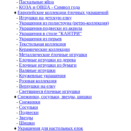
-
Пасхальные яйца
-
КОЗА и ОВЦА - Символ года
♦
Европейские коллекции ёлочных украшений
-
Игрушки на детскую елку
-
Украшения из полистоуна (ретро-коллекция)
-
Украшения-подвески из акрила
-
Украшения в стиле "КАНТРИ"
-
Украшения из перьев
-
Текстильная коллекция
-
Керамические коллекции
-
Металлические ёлочные игрушки
-
Елочные игрушки из дерева
-
Елочные игрушки из бумаги
-
Валяные игрушки
-
Кружевные украшения
-
Розовая коллекция
-
Верхушки на елку
-
Светящиеся ёлочные игрушки
♦
Снежинки, сосульки, звезды, шишки
-
Снежинки
-
Сосульки
-
Подвески
-
Звезды
-
Шишки
♦
Украшения для настольных елок