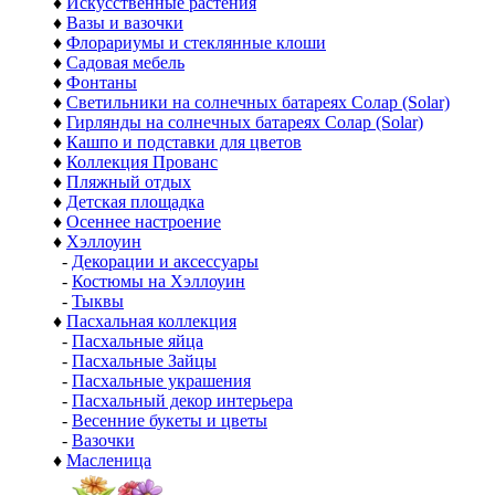
♦
Искусственные растения
♦
Вазы и вазочки
♦
Флорариумы и стеклянные клоши
♦
Садовая мебель
♦
Фонтаны
♦
Светильники на солнечных батареях Солар (Solar)
♦
Гирлянды на солнечных батареях Солар (Solar)
♦
Кашпо и подставки для цветов
♦
Коллекция Прованс
♦
Пляжный отдых
♦
Детская площадка
♦
Осеннее настроение
♦
Хэллоуин
-
Декорации и аксессуары
-
Костюмы на Хэллоуин
-
Тыквы
♦
Пасхальная коллекция
-
Пасхальные яйца
-
Пасхальные Зайцы
-
Пасхальные украшения
-
Пасхальный декор интерьера
-
Весенние букеты и цветы
-
Вазочки
♦
Масленица