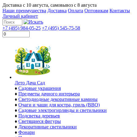
Доставка с
10 августа
, самовывоз с
8 августа
Наши преимущества
Доставка
Оплата
Оптовикам
Контакты
Личный кабинет
+7 (495) 984-05-25
+7 (495) 545-75-58
Лето Дача Сад
♦
Садовые украшения
♦
Предметы дачного интерьера
♦
Светодиодные декоративные камины
♦
Очаги и чаши для костра, гриль (BBQ)
♦
Садовые электрогирлянды и светильники
♦
Подсветка деревьев
♦
Светящиеся фигуры
♦
Декоративные светильники
♦
Фонари