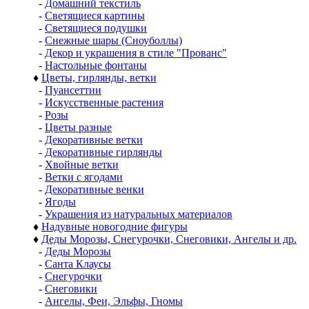
-
Домашний текстиль
-
Светящиеся картины
-
Светящиеся подушки
-
Снежные шары (Сноуболлы)
-
Декор и украшения в стиле "Прованс"
-
Настольные фонтаны
♦
Цветы, гирлянды, ветки
-
Пуансеттии
-
Искусственные растения
-
Розы
-
Цветы разные
-
Декоративные ветки
-
Декоративные гирлянды
-
Хвойные ветки
-
Ветки с ягодами
-
Декоративные венки
-
Ягоды
-
Украшения из натуральных материалов
♦
Надувные новогодние фигуры
♦
Деды Морозы, Снегурочки, Снеговики, Ангелы и др.
-
Деды Морозы
-
Санта Клаусы
-
Снегурочки
-
Снеговики
-
Ангелы, Феи, Эльфы, Гномы