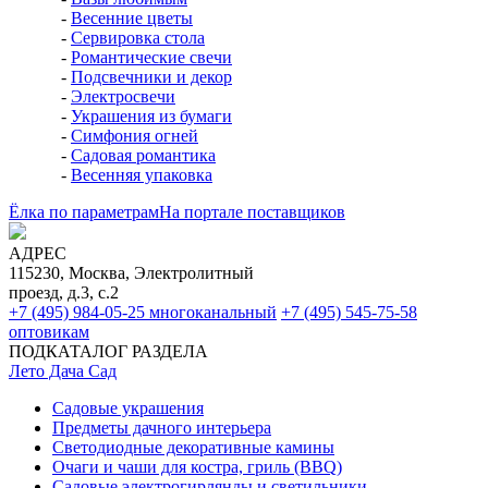
-
Весенние цветы
-
Сервировка стола
-
Романтические свечи
-
Подсвечники и декор
-
Электросвечи
-
Украшения из бумаги
-
Симфония огней
-
Садовая романтика
-
Весенняя упаковка
Ёлка по параметрам
На портале поставщиков
АДРЕС
115230, Москва, Электролитный
проезд, д.3, с.2
+7 (495) 984-05-25
многоканальный
+7 (495) 545-75-58
оптовикам
ПОДКАТАЛОГ РАЗДЕЛА
Лето Дача Сад
Садовые украшения
Предметы дачного интерьера
Светодиодные декоративные камины
Очаги и чаши для костра, гриль (BBQ)
Садовые электрогирлянды и светильники