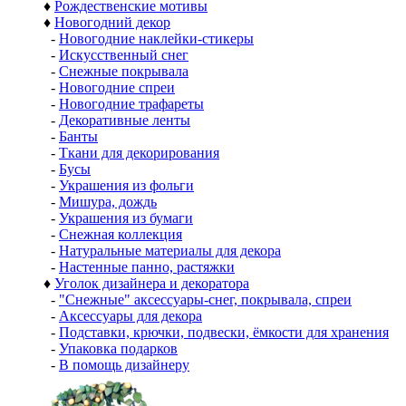
♦
Рождественские мотивы
♦
Новогодний декор
-
Новогодние наклейки-стикеры
-
Искусственный снег
-
Снежные покрывала
-
Новогодние спреи
-
Новогодние трафареты
-
Декоративные ленты
-
Банты
-
Ткани для декорирования
-
Бусы
-
Украшения из фольги
-
Мишура, дождь
-
Украшения из бумаги
-
Снежная коллекция
-
Натуральные материалы для декора
-
Настенные панно, растяжки
♦
Уголок дизайнера и декоратора
-
"Снежные" аксессуары-снег, покрывала, спреи
-
Аксессуары для декора
-
Подставки, крючки, подвески, ёмкости для хранения
-
Упаковка подарков
-
В помощь дизайнеру