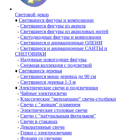
Световой декор
♦
Светящиеся фигуры и композиции
-
Светящиеся фигуры из акрила
-
Светящиеся фигуры из акриловых нитей
-
Светодиодные фигуры и композиции
-
Светящиеся и анимационные ОЛЕНИ
-
Светящиеся и анимационные САНТЫ и
СНЕГОВИКИ
-
Надувные новогодние фигуры
-
Снежная коллекция с подсветкой
♦
Светящиеся деревья
-
Светящиеся мини деревца до 90 см
-
Светящиеся деревья 1-3 м
♦
Электрические свечи и подсвечники
-
Чайные электросвечи
-
Классические "мерцающие" свечи-столбики
-
Свечи с "живым" пламенем
-
Электрические столовые свечи
-
Свечи с "натуральным фитильком"
-
Свечи в стаканах
-
Декоративные свечи
-
Горки с электросвечами
-
Фонари со свечами