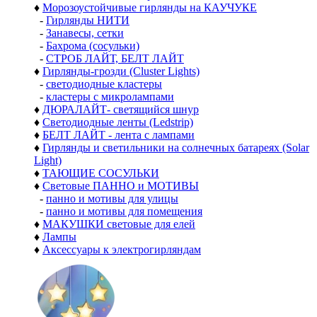
♦
Морозоустойчивые гирлянды на КАУЧУКЕ
-
Гирлянды НИТИ
-
Занавесы, сетки
-
Бахрома (сосульки)
-
СТРОБ ЛАЙТ, БЕЛТ ЛАЙТ
♦
Гирлянды-грозди (Cluster Lights)
-
светодиодные кластеры
-
кластеры с микролампами
♦
ДЮРАЛАЙТ- светящийся шнур
♦
Светодиодные ленты (Ledstrip)
♦
БЕЛТ ЛАЙТ - лента с лампами
♦
Гирлянды и светильники на солнечных батареях (Solar
Light)
♦
ТАЮЩИЕ СОСУЛЬКИ
♦
Световые ПАННО и МОТИВЫ
-
панно и мотивы для улицы
-
панно и мотивы для помещения
♦
МАКУШКИ световые для елей
♦
Лампы
♦
Аксессуары к электрогирляндам