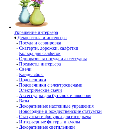
Украшение интерьера
♦
Декор стола и интерьера
-
Посуда и сервировка
-
Скатерти, дорожки, салфетки
-
Кольца для салфеток
-
Одноразовая посуда и аксессуары
-
Предметы интерьера
-
Свечи
-
Канделябры
-
Подсвечники
-
Подсвечники с электросвечами
-
Электрические свечи
-
Аксессуары для бутылок и алкоголя
-
Вазы
-
Декоративные настенные украшения
-
Новогодние и рождественские статуэтки
-
Статуэтки и фигурки для интерьера
-
Интерьерные фигуры и куклы
-
Декоративные светильники