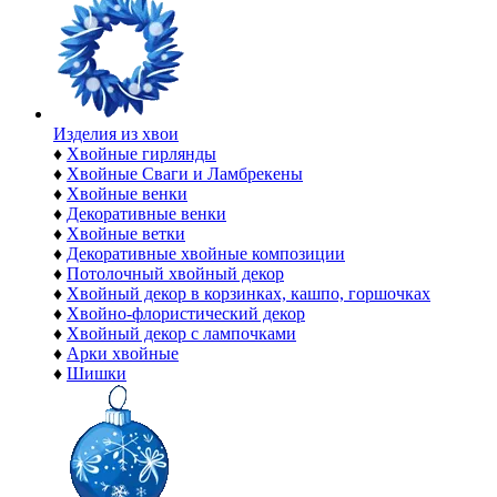
Изделия из хвои
♦
Хвойные гирлянды
♦
Хвойные Сваги и Ламбрекены
♦
Хвойные венки
♦
Декоративные венки
♦
Хвойные ветки
♦
Декоративные хвойные композиции
♦
Потолочный хвойный декор
♦
Хвойный декор в корзинках, кашпо, горшочках
♦
Хвойно-флористический декор
♦
Хвойный декор с лампочками
♦
Арки хвойные
♦
Шишки