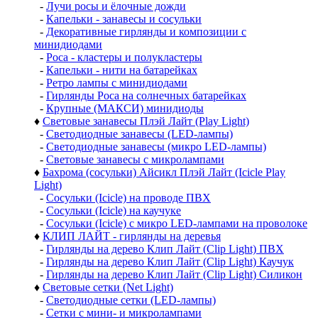
-
Лучи росы и ёлочные дожди
-
Капельки - занавесы и сосульки
-
Декоративные гирлянды и композиции с
минидиодами
-
Роса - кластеры и полукластеры
-
Капельки - нити на батарейках
-
Ретро лампы с минидиодами
-
Гирлянды Роса на солнечных батарейках
-
Крупные (МАКСИ) минидиоды
♦
Световые занавесы Плэй Лайт (Play Light)
-
Светодиодные занавесы (LED-лампы)
-
Светодиодные занавесы (микро LED-лампы)
-
Световые занавесы с микролампами
♦
Бахрома (сосульки) Айсикл Плэй Лайт (Icicle Play
Light)
-
Сосульки (Icicle) на проводе ПВХ
-
Сосульки (Icicle) на каучуке
-
Сосульки (Icicle) с микро LED-лампами на проволоке
♦
КЛИП ЛАЙТ - гирлянды на деревья
-
Гирлянды на дерево Клип Лайт (Clip Light) ПВХ
-
Гирлянды на дерево Клип Лайт (Clip Light) Каучук
-
Гирлянды на дерево Клип Лайт (Clip Light) Силикон
♦
Световые сетки (Net Light)
-
Светодиодные сетки (LED-лампы)
-
Сетки с мини- и микролампами