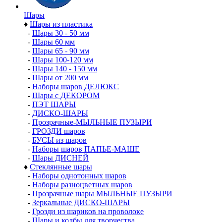
Шары
♦
Шары из пластика
-
Шары 30 - 50 мм
-
Шары 60 мм
-
Шары 65 - 90 мм
-
Шары 100-120 мм
-
Шары 140 - 150 мм
-
Шары от 200 мм
-
Наборы шаров ДЕЛЮКС
-
Шары с ДЕКОРОМ
-
ПЭТ ШАРЫ
-
ДИСКО-ШАРЫ
-
Прозрачные-МЫЛЬНЫЕ ПУЗЫРИ
-
ГРОЗДИ шаров
-
БУСЫ из шаров
-
Наборы шаров ПАПЬЕ-МАШЕ
-
Шары ДИСНЕЙ
♦
Стеклянные шары
-
Наборы однотонных шаров
-
Наборы разноцветных шаров
-
Прозрачные шары МЫЛЬНЫЕ ПУЗЫРИ
-
Зеркальные ДИСКО-ШАРЫ
-
Грозди из шариков на проволоке
-
Шары и колбы для творчества