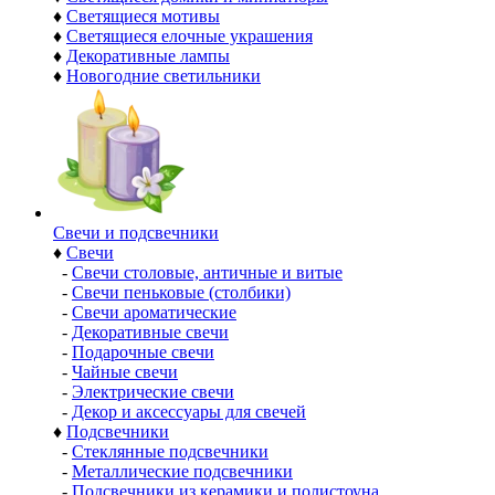
♦
Светящиеся мотивы
♦
Светящиеся елочные украшения
♦
Декоративные лампы
♦
Новогодние светильники
Свечи и подсвечники
♦
Свечи
-
Свечи столовые, античные и витые
-
Свечи пеньковые (столбики)
-
Свечи ароматические
-
Декоративные свечи
-
Подарочные свечи
-
Чайные свечи
-
Электрические свечи
-
Декор и аксессуары для свечей
♦
Подсвечники
-
Стеклянные подсвечники
-
Металлические подсвечники
-
Подсвечники из керамики и полистоуна