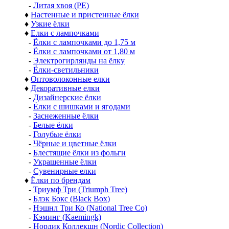
-
Литая хвоя (РЕ)
♦
Настенные и пристенные ёлки
♦
Узкие ёлки
♦
Елки с лампочками
-
Ёлки с лампочками до 1,75 м
-
Ёлки с лампочками от 1,80 м
-
Электрогирлянды на ёлку
-
Ёлки-светильники
♦
Оптоволоконные елки
♦
Декоративные елки
-
Дизайнерские ёлки
-
Ёлки с шишками и ягодами
-
Заснеженные ёлки
-
Белые ёлки
-
Голубые ёлки
-
Чёрные и цветные ёлки
-
Блестящие ёлки из фольги
-
Украшенные ёлки
-
Сувенирные елки
♦
Ёлки по брендам
-
Триумф Три (Triumph Tree)
-
Блэк Бокс (Black Box)
-
Нэшнл Три Ко (National Tree Co)
-
Кэминг (Kaemingk)
-
Нордик Коллекшн (Nordic Collection)