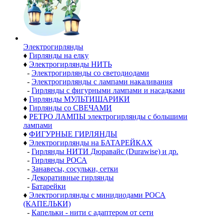
Электро­гирлянды
♦
Гирлянды на елку
♦
Электрогирлянды НИТЬ
-
Электрогирлянды со светодиодами
-
Электрогирлянды с лампами накаливания
-
Гирлянды с фигурными лампами и насадками
♦
Гирлянды МУЛЬТИШАРИКИ
♦
Гирлянды со СВЕЧАМИ
♦
РЕТРО ЛАМПЫ электрогирлянды с большими
лампами
♦
ФИГУРНЫЕ ГИРЛЯНДЫ
♦
Электрогирлянды на БАТАРЕЙКАХ
-
Гирлянды НИТИ Дюравайс (Durawise) и др.
-
Гирлянды РОСА
-
Занавесы, сосульки, сетки
-
Декоративные гирлянды
-
Батарейки
♦
Электрогирлянды с минидиодами РОСА
(КАПЕЛЬКИ)
-
Капельки - нити с адаптером от сети