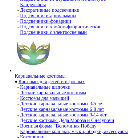
-
Канделябры
-
Декоративные подсвечники
-
Подсвечники-аромалампы
-
Подсвечники-фонарики
-
Подсвечники хвойно-флористические
-
Подсвечники с электросвечами
Карнавальные костюмы
♦
Костюмы для детей и взрослых
-
Карнавальные шапочки
-
Легкие карнавальные костюмы
-
Костюмы для малышей
-
Детские карнавальные костюмы 3-5 лет
-
Детские карнавальные костюмы 6-8 лет
-
Детские карнавальные костюмы 9-14 лет
-
Детские костюмы Деда Мороза и Снегурочи
-
Военная форма "Вспоминая Победу"
-
Карнавальные колпаки, маски, ободки, аксессуары
-
Кокошники