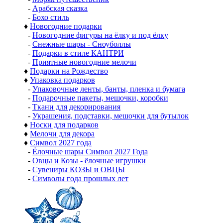
-
Арабская сказка
-
Бохо стиль
♦
Новогодние подарки
-
Новогодние фигуры на ёлку и под ёлку
-
Снежные шары - Сноуболлы
-
Подарки в стиле КАНТРИ
-
Приятные новогодние мелочи
♦
Подарки на Рождество
♦
Упаковка подарков
-
Упаковочные ленты, банты, пленка и бумага
-
Подарочные пакеты, мешочки, коробки
-
Ткани для декорирования
-
Украшения, подставки, мешочки для бутылок
♦
Носки для подарков
♦
Мелочи для декора
♦
Символ 2027 года
-
Ёлочные шары Символ 2027 Года
-
Овцы и Козы - ёлочные игрушки
-
Сувениры КОЗЫ и ОВЦЫ
-
Символы года прошлых лет