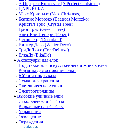
-
Э Перфект Кристмас (A Perfect Christmas)
-
ЦАРЬ ЁЛКА
-
Макс Кристмас (Max Christmas)
-
Беатрис Морозко (Beatrees Morozko)
-
Кристал Трис (Crystal Trees)
-
Грин Трис (Green Trees)
-
Элит Ели Пенери (Peneri)
-
Декорленд (Decorland)
-
Винтер Деко (Winter Deco)
-
ТриДеЛюкс (TreeDeLuxe)
-
ЁлкаДэ (ElkaDe)
♦
Аксессуары для ёлок
-
Подставки для искусственных и живых елей
-
Корзины для основания ёлки
-
Юбки и покрывала
-
Сумки для хранения
-
Светящиеся верхушки
-
Электрогирлянды
♦
Высокие уличные ёлки
-
Ствольные ели 4 - 45 м
-
Каркасные ели 4 - 45 м
-
Украшения
-
Освещение
-
Ограждения