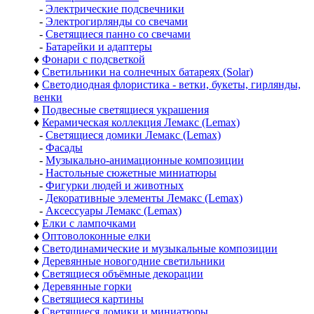
-
Электрические подсвечники
-
Электрогирлянды со свечами
-
Светящиеся панно со свечами
-
Батарейки и адаптеры
♦
Фонари с подсветкой
♦
Светильники на солнечных батареях (Solar)
♦
Светодиодная флористика - ветки, букеты, гирлянды,
венки
♦
Подвесные светящиеся украшения
♦
Керамическая коллекция Лемакс (Lemax)
-
Светящиеся домики Лемакс (Lemax)
-
Фасады
-
Музыкально-анимационные композиции
-
Настольные сюжетные миниатюры
-
Фигурки людей и животных
-
Декоративные элементы Лемакс (Lemax)
-
Аксессуары Лемакс (Lemax)
♦
Елки с лампочками
♦
Оптоволоконные елки
♦
Светодинамические и музыкальные композиции
♦
Деревянные новогодние светильники
♦
Светящиеся объёмные декорации
♦
Деревянные горки
♦
Светящиеся картины
♦
Светящиеся домики и миниатюры