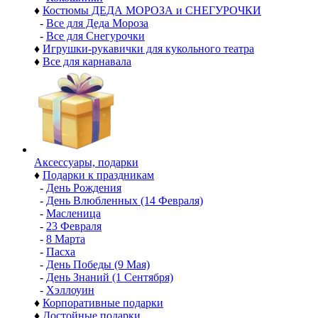
♦
Костюмы ДЕДА МОРОЗА и СНЕГУРОЧКИ
-
Все для Деда Мороза
-
Все для Снегурочки
♦
Игрушки-рукавички для кукольного театра
♦
Все для карнавала
Аксессуары, подарки
♦
Подарки к праздникам
-
День Рождения
-
День Влюбленных (14 Февраля)
-
Масленица
-
23 Февраля
-
8 Марта
-
Пасха
-
День Победы (9 Мая)
-
День Знаний (1 Сентября)
-
Хэллоуин
♦
Корпоративные подарки
♦
Достойные подарки