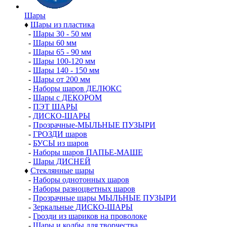
Шары
♦
Шары из пластика
-
Шары 30 - 50 мм
-
Шары 60 мм
-
Шары 65 - 90 мм
-
Шары 100-120 мм
-
Шары 140 - 150 мм
-
Шары от 200 мм
-
Наборы шаров ДЕЛЮКС
-
Шары с ДЕКОРОМ
-
ПЭТ ШАРЫ
-
ДИСКО-ШАРЫ
-
Прозрачные-МЫЛЬНЫЕ ПУЗЫРИ
-
ГРОЗДИ шаров
-
БУСЫ из шаров
-
Наборы шаров ПАПЬЕ-МАШЕ
-
Шары ДИСНЕЙ
♦
Стеклянные шары
-
Наборы однотонных шаров
-
Наборы разноцветных шаров
-
Прозрачные шары МЫЛЬНЫЕ ПУЗЫРИ
-
Зеркальные ДИСКО-ШАРЫ
-
Грозди из шариков на проволоке
-
Шары и колбы для творчества