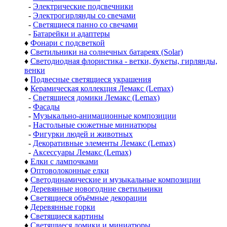
-
Электрические подсвечники
-
Электрогирлянды со свечами
-
Светящиеся панно со свечами
-
Батарейки и адаптеры
♦
Фонари с подсветкой
♦
Светильники на солнечных батареях (Solar)
♦
Светодиодная флористика - ветки, букеты, гирлянды,
венки
♦
Подвесные светящиеся украшения
♦
Керамическая коллекция Лемакс (Lemax)
-
Светящиеся домики Лемакс (Lemax)
-
Фасады
-
Музыкально-анимационные композиции
-
Настольные сюжетные миниатюры
-
Фигурки людей и животных
-
Декоративные элементы Лемакс (Lemax)
-
Аксессуары Лемакс (Lemax)
♦
Елки с лампочками
♦
Оптоволоконные елки
♦
Светодинамические и музыкальные композиции
♦
Деревянные новогодние светильники
♦
Светящиеся объёмные декорации
♦
Деревянные горки
♦
Светящиеся картины
♦
Светящиеся домики и миниатюры