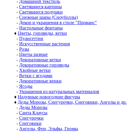
-
Домашний текстиль
-
Светящиеся картины
-
Светящиеся подушки
-
Снежные шары (Сноуболлы)
-
Декор и украшения в стиле "Прованс"
-
Настольные фонтаны
♦
Цветы, гирлянды, ветки
-
Пуансеттии
-
Искусственные растения
-
Розы
-
Цветы разные
-
Декоративные ветки
-
Декоративные гирлянды
-
Хвойные ветки
-
Ветки с ягодами
-
Декоративные венки
-
Ягоды
-
Украшения из натуральных материалов
♦
Надувные новогодние фигуры
♦
Деды Морозы, Снегурочки, Снеговики, Ангелы и др.
-
Деды Морозы
-
Санта Клаусы
-
Снегурочки
-
Снеговики
-
Ангелы, Феи, Эльфы, Гномы