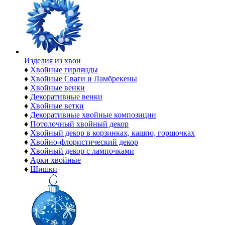
Изделия из хвои
♦
Хвойные гирлянды
♦
Хвойные Сваги и Ламбрекены
♦
Хвойные венки
♦
Декоративные венки
♦
Хвойные ветки
♦
Декоративные хвойные композиции
♦
Потолочный хвойный декор
♦
Хвойный декор в корзинках, кашпо, горшочках
♦
Хвойно-флористический декор
♦
Хвойный декор с лампочками
♦
Арки хвойные
♦
Шишки