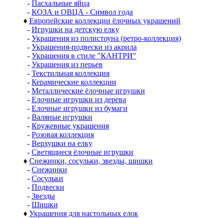
-
Пасхальные яйца
-
КОЗА и ОВЦА - Символ года
♦
Европейские коллекции ёлочных украшений
-
Игрушки на детскую елку
-
Украшения из полистоуна (ретро-коллекция)
-
Украшения-подвески из акрила
-
Украшения в стиле "КАНТРИ"
-
Украшения из перьев
-
Текстильная коллекция
-
Керамические коллекции
-
Металлические ёлочные игрушки
-
Елочные игрушки из дерева
-
Елочные игрушки из бумаги
-
Валяные игрушки
-
Кружевные украшения
-
Розовая коллекция
-
Верхушки на елку
-
Светящиеся ёлочные игрушки
♦
Снежинки, сосульки, звезды, шишки
-
Снежинки
-
Сосульки
-
Подвески
-
Звезды
-
Шишки
♦
Украшения для настольных елок