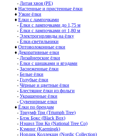
-
Литая хвоя (РЕ)
♦
Настенные и пристенные ёлки
♦
Узкие ёлки
♦
Елки с лампочками
-
Ёлки с лампочками до 1,75 м
-
Ёлки с лампочками от 1,80 м
-
Электрогирлянды на ёлку
-
Ёлки-светильники
♦
Оптоволоконные елки
♦
Декоративные елки
-
Дизайнерские ёлки
-
Ёлки с шишками и ягодами
-
Заснеженные ёлки
-
Белые ёлки
-
Голубые ёлки
-
Чёрные и цветные ёлки
-
Блестящие ёлки из фольги
-
Украшенные ёлки
-
Сувенирные елки
♦
Ёлки по брендам
-
Триумф Три (Triumph Tree)
-
Блэк Бокс (Black Box)
-
Нэшнл Три Ко (National Tree Co)
-
Кэминг (Kaemingk)
-
Нордик Коллекшн (Nordic Collection)