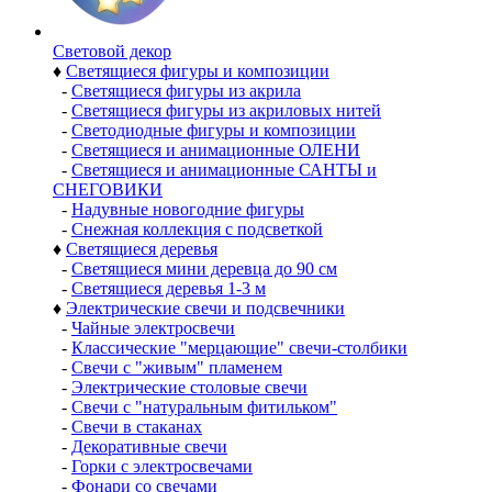
Световой декор
♦
Светящиеся фигуры и композиции
-
Светящиеся фигуры из акрила
-
Светящиеся фигуры из акриловых нитей
-
Светодиодные фигуры и композиции
-
Светящиеся и анимационные ОЛЕНИ
-
Светящиеся и анимационные САНТЫ и
СНЕГОВИКИ
-
Надувные новогодние фигуры
-
Снежная коллекция с подсветкой
♦
Светящиеся деревья
-
Светящиеся мини деревца до 90 см
-
Светящиеся деревья 1-3 м
♦
Электрические свечи и подсвечники
-
Чайные электросвечи
-
Классические "мерцающие" свечи-столбики
-
Свечи с "живым" пламенем
-
Электрические столовые свечи
-
Свечи с "натуральным фитильком"
-
Свечи в стаканах
-
Декоративные свечи
-
Горки с электросвечами
-
Фонари со свечами