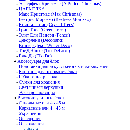
-
Э Перфект Кристмас (A Perfect Christmas)
-
ЦАРЬ ЁЛКА
-
Макс Кристмас (Max Christmas)
-
Беатрис Морозко (Beatrees Morozko)
-
Кристал Трис (Crystal Trees)
-
Грин Трис (Green Trees)
-
Элит Ели Пенери (Peneri)
-
Декорленд (Decorland)
-
Винтер Деко (Winter Deco)
-
ТриДеЛюкс (TreeDeLuxe)
-
ЁлкаДэ (ElkaDe)
♦
Аксессуары для ёлок
-
Подставки для искусственных и живых елей
-
Корзины для основания ёлки
-
Юбки и покрывала
-
Сумки для хранения
-
Светящиеся верхушки
-
Электрогирлянды
♦
Высокие уличные ёлки
-
Ствольные ели 4 - 45 м
-
Каркасные ели 4 - 45 м
-
Украшения
-
Освещение
-
Ограждения