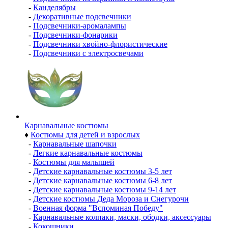
-
Канделябры
-
Декоративные подсвечники
-
Подсвечники-аромалампы
-
Подсвечники-фонарики
-
Подсвечники хвойно-флористические
-
Подсвечники с электросвечами
Карнавальные костюмы
♦
Костюмы для детей и взрослых
-
Карнавальные шапочки
-
Легкие карнавальные костюмы
-
Костюмы для малышей
-
Детские карнавальные костюмы 3-5 лет
-
Детские карнавальные костюмы 6-8 лет
-
Детские карнавальные костюмы 9-14 лет
-
Детские костюмы Деда Мороза и Снегурочи
-
Военная форма "Вспоминая Победу"
-
Карнавальные колпаки, маски, ободки, аксессуары
-
Кокошники