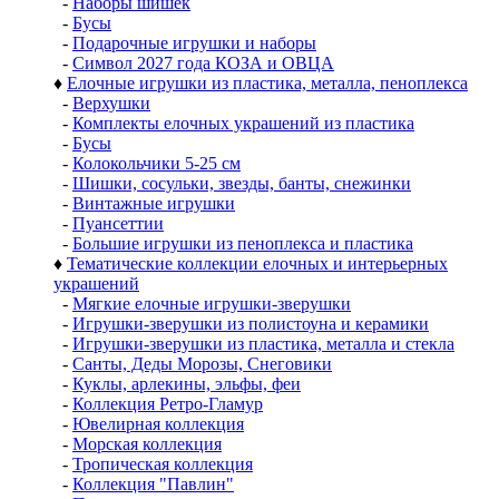
-
Наборы шишек
-
Бусы
-
Подарочные игрушки и наборы
-
Символ 2027 года КОЗА и ОВЦА
♦
Елочные игрушки из пластика, металла, пеноплекса
-
Верхушки
-
Комплекты елочных украшений из пластика
-
Бусы
-
Колокольчики 5-25 см
-
Шишки, сосульки, звезды, банты, снежинки
-
Винтажные игрушки
-
Пуансеттии
-
Большие игрушки из пеноплекса и пластика
♦
Тематические коллекции елочных и интерьерных
украшений
-
Мягкие елочные игрушки-зверушки
-
Игрушки-зверушки из полистоуна и керамики
-
Игрушки-зверушки из пластика, металла и стекла
-
Санты, Деды Морозы, Снеговики
-
Куклы, арлекины, эльфы, феи
-
Коллекция Ретро-Гламур
-
Ювелирная коллекция
-
Морская коллекция
-
Тропическая коллекция
-
Коллекция "Павлин"