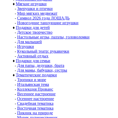
♦
Мягкие игрушки
-
Зверушки и птички
-
Мир мягких медвежат
-
Символ 2026 года ЛОШАДЬ
-
Новогодние танцующие игрушки
♦
Подарки для детей
-
Детское творчество
-
Настольные игры, паззлы, головоломки
-
Для малышей
-
Игрушки
-
Кукольный театр: рукавички
-
Активный отдых
♦
Подарки для семьи
-
Для папы, дедушки, брата
-
Для мамы, бабушки, сестры
♦
Тематические подарки
-
Тропики и море
-
Итальянская тема
-
Коллекция Прованс
-
Весеннее настроение
-
Осеннее настроение
-
Свадебная тематика
-
Восточная тематика
-
Пикник на природе
-
Моряк путешественик