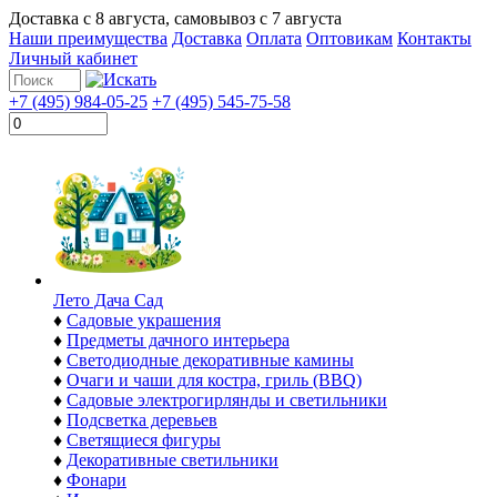
Доставка с
8 августа
, самовывоз с
7 августа
Наши преимущества
Доставка
Оплата
Оптовикам
Контакты
Личный кабинет
+7 (495) 984-05-25
+7 (495) 545-75-58
Лето Дача Сад
♦
Садовые украшения
♦
Предметы дачного интерьера
♦
Светодиодные декоративные камины
♦
Очаги и чаши для костра, гриль (BBQ)
♦
Садовые электрогирлянды и светильники
♦
Подсветка деревьев
♦
Светящиеся фигуры
♦
Декоративные светильники
♦
Фонари