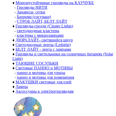
♦
Морозоустойчивые гирлянды на КАУЧУКЕ
-
Гирлянды НИТИ
-
Занавесы, сетки
-
Бахрома (сосульки)
-
СТРОБ ЛАЙТ, БЕЛТ ЛАЙТ
♦
Гирлянды-грозди (Cluster Lights)
-
светодиодные кластеры
-
кластеры с микролампами
♦
ДЮРАЛАЙТ- светящийся шнур
♦
Светодиодные ленты (Ledstrip)
♦
БЕЛТ ЛАЙТ - лента с лампами
♦
Гирлянды и светильники на солнечных батареях (Solar
Light)
♦
ТАЮЩИЕ СОСУЛЬКИ
♦
Световые ПАННО и МОТИВЫ
-
панно и мотивы для улицы
-
панно и мотивы для помещения
♦
МАКУШКИ световые для елей
♦
Лампы
♦
Аксессуары к электрогирляндам