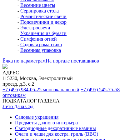
-
Весенние цветы
-
Сервировка стола
-
Романтические свечи
-
Подсвечники и декор
-
Электросвечи
-
Украшения из бумаги
-
Симфония огней
-
Садовая романтика
-
Весенняя упаковка
Ёлка по параметрам
На портале поставщиков
АДРЕС
115230, Москва, Электролитный
проезд, д.3, с.2
+7 (495) 984-05-25
многоканальный
+7 (495) 545-75-58
оптовикам
ПОДКАТАЛОГ РАЗДЕЛА
Лето Дача Сад
Садовые украшения
Предметы дачного интерьера
Светодиодные декоративные камины
Очаги и чаши для костра, гриль (BBQ)
Садовые электрогирлянды и светильники