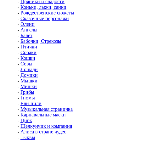
-
Пряники и сладости
-
Коньки, лыжи, санки
-
Рождественские сюжеты
-
Сказочные персонажи
-
Олени
-
Ангелы
-
Балет
-
Бабочки, Стрекозы
-
Птички
-
Собаки
-
Кошки
-
Совы
-
Лошади
-
Домики
-
Мышки
-
Мишки
-
Грибы
-
Гномы
-
Ели-пили
-
Музыкальная страничка
-
Карнавальные маски
-
Цирк
-
Щелкунчик и компания
-
Алиса в стране чудес
-
Тыквы