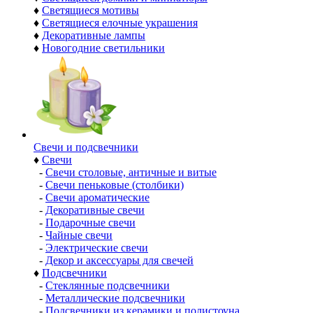
♦
Светящиеся мотивы
♦
Светящиеся елочные украшения
♦
Декоративные лампы
♦
Новогодние светильники
Свечи и подсвечники
♦
Свечи
-
Свечи столовые, античные и витые
-
Свечи пеньковые (столбики)
-
Свечи ароматические
-
Декоративные свечи
-
Подарочные свечи
-
Чайные свечи
-
Электрические свечи
-
Декор и аксессуары для свечей
♦
Подсвечники
-
Стеклянные подсвечники
-
Металлические подсвечники
-
Подсвечники из керамики и полистоуна