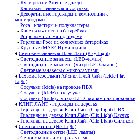
-
Лучи росы и ёлочные дожди
-
Капельки - занавесы и сосульки
-
Декоративные гирлянды и композиции с
минидиодами
-
Роса - кластеры и полукластеры
-
Капельки - нити на батарейках
-
Ретро лампы с минидиодами
-
Гирлянды Роса на солнечных батарейках
-
Крупные (МАКСИ) минидиоды
♦
Световые занавесы Плэй Лайт (Play Light)
-
Светодиодные занавесы (LED-лампы)
-
Светодиодные занавесы (микро LED-лампы)
-
Световые занавесы с микролампами
♦
Бахрома (сосульки) Айсикл Плэй Лайт (Icicle Play
Light)
-
Сосульки (Icicle) на проводе ПВХ
-
Сосульки (Icicle) на каучуке
-
Сосульки (Icicle) с микро LED-лампами на проволоке
♦
КЛИП ЛАЙТ - гирлянды на деревья
-
Гирлянды на дерево Клип Лайт (Clip Light) ПВХ
-
Гирлянды на дерево Клип Лайт (Clip Light) Каучук
-
Гирлянды на дерево Клип Лайт (Clip Light) Силикон
♦
Световые сетки (Net Light)
-
Светодиодные сетки (LED-лампы)
-
Сетки с мини- и микролампами