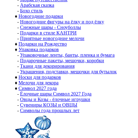
-
Арабская сказка
-
Бохо стиль
♦
Новогодние подарки
-
Новогодние фигуры на ёлку и под ёлку
-
Снежные шары - Сноуболлы
-
Подарки в стиле КАНТРИ
-
Приятные новогодние мелочи
♦
Подарки на Рождество
♦
Упаковка подарков
-
Упаковочные ленты, банты, пленка и бумага
-
Подарочные пакеты, мешочки, коробки
-
Ткани для декорирования
-
Украшения, подставки, мешочки для бутылок
♦
Носки для подарков
♦
Мелочи для декора
♦
Символ 2027 года
-
Ёлочные шары Символ 2027 Года
-
Овцы и Козы - ёлочные игрушки
-
Сувениры КОЗЫ и ОВЦЫ
-
Символы года прошлых лет