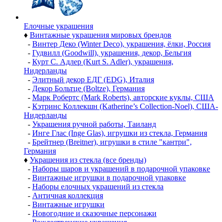
Елочные украшения
♦
Винтажные украшения мировых брендов
-
Винтер Деко (Winter Deco), украшения, ёлки, Россия
-
Гудвилл (Goodwill), украшения, декор, Бельгия
-
Курт С. Адлер (Kurt S. Adler), украшения,
Нидерланды
-
Элитный декор ЕДГ (EDG), Италия
-
Декор Больтце (Boltze), Германия
-
Марк Робертс (Mark Roberts), авторские куклы, США
-
Кэтринс Коллекшн (Katherine’s Collection-Noel), США-
Нидерланды
-
Украшения ручной работы, Таиланд
-
Инге Глас (Inge Glas), игрушки из стекла, Германия
-
Брейтнер (Breitner), игрушки в стиле "кантри",
Германия
♦
Украшения из стекла (все бренды)
-
Наборы шаров и украшений в подарочной упаковке
-
Винтажные игрушки в подарочной упаковке
-
Наборы елочных украшений из стекла
-
Античная коллекция
-
Винтажные игрушки
-
Новогодние и сказочные персонажи