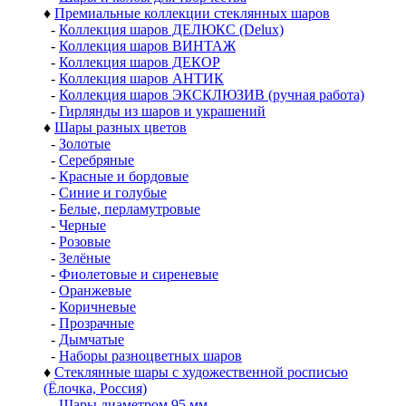
♦
Премиальные коллекции стеклянных шаров
-
Коллекция шаров ДЕЛЮКС (Delux)
-
Коллекция шаров ВИНТАЖ
-
Коллекция шаров ДЕКОР
-
Коллекция шаров АНТИК
-
Коллекция шаров ЭКСКЛЮЗИВ (ручная работа)
-
Гирлянды из шаров и украшений
♦
Шары разных цветов
-
Золотые
-
Серебряные
-
Красные и бордовые
-
Синие и голубые
-
Белые, перламутровые
-
Черные
-
Розовые
-
Зелёные
-
Фиолетовые и сиреневые
-
Оранжевые
-
Коричневые
-
Прозрачные
-
Дымчатые
-
Наборы разноцветных шаров
♦
Стеклянные шары с художественной росписью
(Ёлочка, Россия)
-
Шары диаметром 95 мм