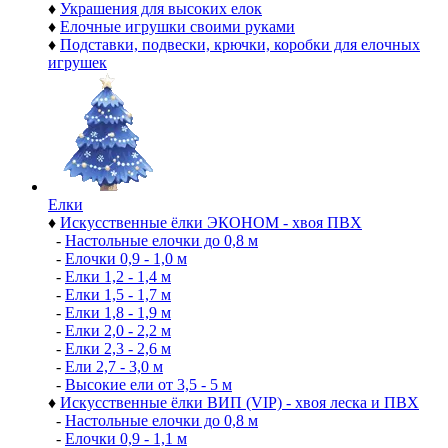
♦
Украшения для высоких елок
♦
Елочные игрушки своими руками
♦
Подставки, подвески, крючки, коробки для елочных
игрушек
Елки
♦
Искусственные ёлки ЭКОНОМ - хвоя ПВХ
-
Настольные елочки до 0,8 м
-
Елочки 0,9 - 1,0 м
-
Елки 1,2 - 1,4 м
-
Елки 1,5 - 1,7 м
-
Елки 1,8 - 1,9 м
-
Елки 2,0 - 2,2 м
-
Елки 2,3 - 2,6 м
-
Ели 2,7 - 3,0 м
-
Высокие ели от 3,5 - 5 м
♦
Искусственные ёлки ВИП (VIP) - хвоя леска и ПВХ
-
Настольные елочки до 0,8 м
-
Елочки 0,9 - 1,1 м