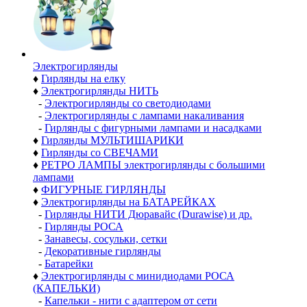
Электро­гирлянды
♦
Гирлянды на елку
♦
Электрогирлянды НИТЬ
-
Электрогирлянды со светодиодами
-
Электрогирлянды с лампами накаливания
-
Гирлянды с фигурными лампами и насадками
♦
Гирлянды МУЛЬТИШАРИКИ
♦
Гирлянды со СВЕЧАМИ
♦
РЕТРО ЛАМПЫ электрогирлянды с большими
лампами
♦
ФИГУРНЫЕ ГИРЛЯНДЫ
♦
Электрогирлянды на БАТАРЕЙКАХ
-
Гирлянды НИТИ Дюравайс (Durawise) и др.
-
Гирлянды РОСА
-
Занавесы, сосульки, сетки
-
Декоративные гирлянды
-
Батарейки
♦
Электрогирлянды с минидиодами РОСА
(КАПЕЛЬКИ)
-
Капельки - нити с адаптером от сети