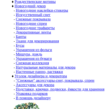
♦
Рождественские мотивы
♦
Новогодний декор
-
Новогодние наклейки-стикеры
-
Искусственный снег
-
Снежные покрывала
-
Новогодние спреи
-
Новогодние трафареты
-
Декоративные ленты
-
Банты
-
Ткани для декорирования
-
Бусы
-
Украшения из фольги
-
Мишура, дождь
-
Украшения из бумаги
-
Снежная коллекция
-
Натуральные материалы для декора
-
Настенные панно, растяжки
♦
Уголок дизайнера и декоратора
-
"Снежные" аксессуары-снег, покрывала, спреи
-
Аксессуары для декора
-
Подставки, крючки, подвески, ёмкости для хранения
-
Упаковка подарков
-
В помощь дизайнеру