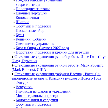
-
Рождественские украшения
-
Звери и птицы
-
Новогоднее застолье
-
Елочные верхушки
-
Колокольчики
-
Шишки
-
Сосульки и подвески
-
Пасхальные яйца
-
Бусы
-
Кошечки, Собачки
-
Светящиеся украшения
-
Коза и Овца - Символ 2027 года
-
Подставки, подвески и крючки для игрушек
♦
Стеклянные украшения ручной работы Инге Глас (Inge
Glas), Германия
♦
Стеклянные украшения ручной работы Марк Робертс
(Mark Roberts), США
♦
Стеклянные украшения фабрики Ёлочка, (Россия) и
европейские аналоги. Классика русского Нового Года
-
Фигурки
-
Верхушки
-
Гирлянды из шаров и украшений
-
Мини гирлянды и грозди
-
Колокольчики и сердечки
-
Сосульки и подвески