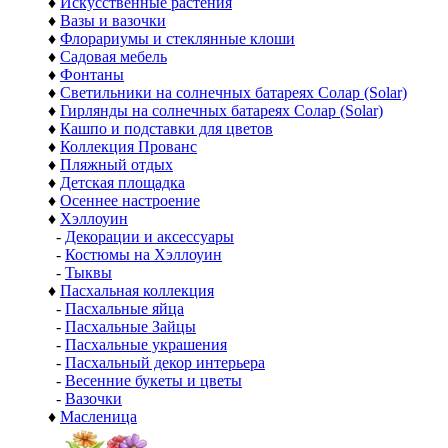
♦
Искусственные растения
♦
Вазы и вазочки
♦
Флорариумы и стеклянные клоши
♦
Садовая мебель
♦
Фонтаны
♦
Светильники на солнечных батареях Солар (Solar)
♦
Гирлянды на солнечных батареях Солар (Solar)
♦
Кашпо и подставки для цветов
♦
Коллекция Прованс
♦
Пляжный отдых
♦
Детская площадка
♦
Осеннее настроение
♦
Хэллоуин
-
Декорации и аксессуары
-
Костюмы на Хэллоуин
-
Тыквы
♦
Пасхальная коллекция
-
Пасхальные яйца
-
Пасхальные Зайцы
-
Пасхальные украшения
-
Пасхальный декор интерьера
-
Весенние букеты и цветы
-
Вазочки
♦
Масленица