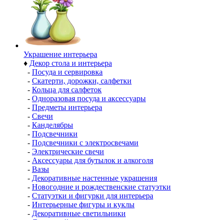
Украшение интерьера
♦
Декор стола и интерьера
-
Посуда и сервировка
-
Скатерти, дорожки, салфетки
-
Кольца для салфеток
-
Одноразовая посуда и аксессуары
-
Предметы интерьера
-
Свечи
-
Канделябры
-
Подсвечники
-
Подсвечники с электросвечами
-
Электрические свечи
-
Аксессуары для бутылок и алкоголя
-
Вазы
-
Декоративные настенные украшения
-
Новогодние и рождественские статуэтки
-
Статуэтки и фигурки для интерьера
-
Интерьерные фигуры и куклы
-
Декоративные светильники