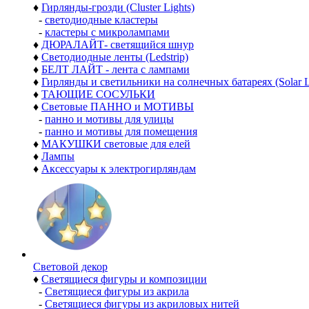
♦
Гирлянды-грозди (Cluster Lights)
-
светодиодные кластеры
-
кластеры с микролампами
♦
ДЮРАЛАЙТ- светящийся шнур
♦
Светодиодные ленты (Ledstrip)
♦
БЕЛТ ЛАЙТ - лента с лампами
♦
Гирлянды и светильники на солнечных батареях (Solar L
♦
ТАЮЩИЕ СОСУЛЬКИ
♦
Световые ПАННО и МОТИВЫ
-
панно и мотивы для улицы
-
панно и мотивы для помещения
♦
МАКУШКИ световые для елей
♦
Лампы
♦
Аксессуары к электрогирляндам
Световой декор
♦
Светящиеся фигуры и композиции
-
Светящиеся фигуры из акрила
-
Светящиеся фигуры из акриловых нитей