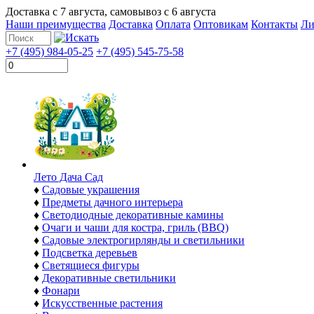
Доставка с
7 августа
, самовывоз с
6 августа
Наши преимущества
Доставка
Оплата
Оптовикам
Контакты
Ли
+7 (495) 984-05-25
+7 (495) 545-75-58
Лето Дача Сад
♦
Садовые украшения
♦
Предметы дачного интерьера
♦
Светодиодные декоративные камины
♦
Очаги и чаши для костра, гриль (BBQ)
♦
Садовые электрогирлянды и светильники
♦
Подсветка деревьев
♦
Светящиеся фигуры
♦
Декоративные светильники
♦
Фонари
♦
Искусственные растения