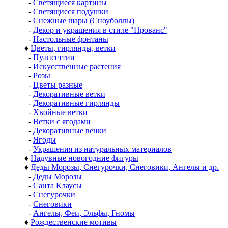
-
Светящиеся картины
-
Светящиеся подушки
-
Снежные шары (Сноуболлы)
-
Декор и украшения в стиле "Прованс"
-
Настольные фонтаны
♦
Цветы, гирлянды, ветки
-
Пуансеттии
-
Искусственные растения
-
Розы
-
Цветы разные
-
Декоративные ветки
-
Декоративные гирлянды
-
Хвойные ветки
-
Ветки с ягодами
-
Декоративные венки
-
Ягоды
-
Украшения из натуральных материалов
♦
Надувные новогодние фигуры
♦
Деды Морозы, Снегурочки, Снеговики, Ангелы и др.
-
Деды Морозы
-
Санта Клаусы
-
Снегурочки
-
Снеговики
-
Ангелы, Феи, Эльфы, Гномы
♦
Рождественские мотивы