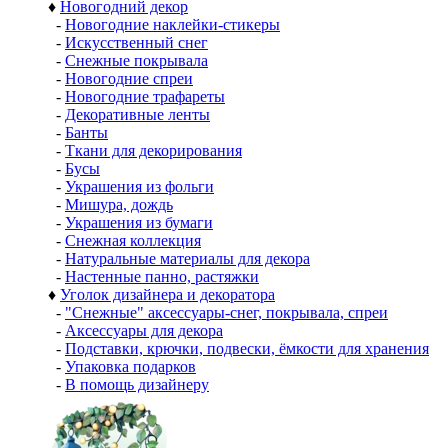
♦
Новогодний декор
-
Новогодние наклейки-стикеры
-
Искусственный снег
-
Снежные покрывала
-
Новогодние спреи
-
Новогодние трафареты
-
Декоративные ленты
-
Банты
-
Ткани для декорирования
-
Бусы
-
Украшения из фольги
-
Мишура, дождь
-
Украшения из бумаги
-
Снежная коллекция
-
Натуральные материалы для декора
-
Настенные панно, растяжки
♦
Уголок дизайнера и декоратора
-
"Снежные" аксессуары-снег, покрывала, спреи
-
Аксессуары для декора
-
Подставки, крючки, подвески, ёмкости для хранения
-
Упаковка подарков
-
В помощь дизайнеру