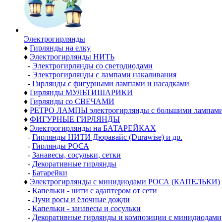
Электро­гирлянды
♦
Гирлянды на елку
♦
Электрогирлянды НИТЬ
-
Электрогирлянды со светодиодами
-
Электрогирлянды с лампами накаливания
-
Гирлянды с фигурными лампами и насадками
♦
Гирлянды МУЛЬТИШАРИКИ
♦
Гирлянды со СВЕЧАМИ
♦
РЕТРО ЛАМПЫ электрогирлянды с большими лампам
♦
ФИГУРНЫЕ ГИРЛЯНДЫ
♦
Электрогирлянды на БАТАРЕЙКАХ
-
Гирлянды НИТИ Дюравайс (Durawise) и др.
-
Гирлянды РОСА
-
Занавесы, сосульки, сетки
-
Декоративные гирлянды
-
Батарейки
♦
Электрогирлянды с минидиодами РОСА (КАПЕЛЬКИ)
-
Капельки - нити с адаптером от сети
-
Лучи росы и ёлочные дожди
-
Капельки - занавесы и сосульки
-
Декоративные гирлянды и композиции с минидиодами