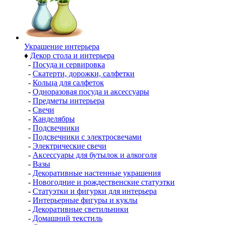
Украшение интерьера
♦
Декор стола и интерьера
-
Посуда и сервировка
-
Скатерти, дорожки, салфетки
-
Кольца для салфеток
-
Одноразовая посуда и аксессуары
-
Предметы интерьера
-
Свечи
-
Канделябры
-
Подсвечники
-
Подсвечники с электросвечами
-
Электрические свечи
-
Аксессуары для бутылок и алкоголя
-
Вазы
-
Декоративные настенные украшения
-
Новогодние и рождественские статуэтки
-
Статуэтки и фигурки для интерьера
-
Интерьерные фигуры и куклы
-
Декоративные светильники
-
Домашний текстиль