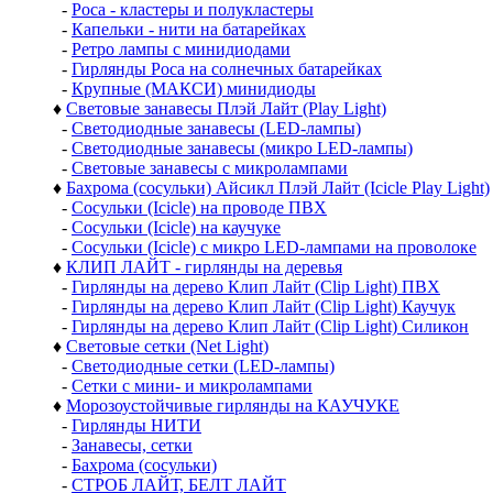
-
Роса - кластеры и полукластеры
-
Капельки - нити на батарейках
-
Ретро лампы с минидиодами
-
Гирлянды Роса на солнечных батарейках
-
Крупные (МАКСИ) минидиоды
♦
Световые занавесы Плэй Лайт (Play Light)
-
Светодиодные занавесы (LED-лампы)
-
Светодиодные занавесы (микро LED-лампы)
-
Световые занавесы с микролампами
♦
Бахрома (сосульки) Айсикл Плэй Лайт (Icicle Play Light)
-
Сосульки (Icicle) на проводе ПВХ
-
Сосульки (Icicle) на каучуке
-
Сосульки (Icicle) с микро LED-лампами на проволоке
♦
КЛИП ЛАЙТ - гирлянды на деревья
-
Гирлянды на дерево Клип Лайт (Clip Light) ПВХ
-
Гирлянды на дерево Клип Лайт (Clip Light) Каучук
-
Гирлянды на дерево Клип Лайт (Clip Light) Силикон
♦
Световые сетки (Net Light)
-
Светодиодные сетки (LED-лампы)
-
Сетки с мини- и микролампами
♦
Морозоустойчивые гирлянды на КАУЧУКЕ
-
Гирлянды НИТИ
-
Занавесы, сетки
-
Бахрома (сосульки)
-
СТРОБ ЛАЙТ, БЕЛТ ЛАЙТ