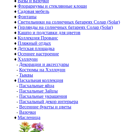
♦
Вазы и вазочки
♦
Флорариумы и стеклянные клоши
♦
Садовая мебель
♦
Фонтаны
♦
Светильники на солнечных батареях Солар (Solar)
♦
Гирлянды на солнечных батареях Солар (Solar)
♦
Кашпо и подставки для цветов
♦
Коллекция Прованс
♦
Пляжный отдых
♦
Детская площадка
♦
Осеннее настроение
♦
Хэллоуин
-
Декорации и аксессуары
-
Костюмы на Хэллоуин
-
Тыквы
♦
Пасхальная коллекция
-
Пасхальные яйца
-
Пасхальные Зайцы
-
Пасхальные украшения
-
Пасхальный декор интерьера
-
Весенние букеты и цветы
-
Вазочки
♦
Масленица