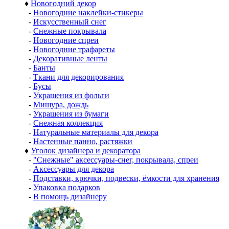
♦
Новогодний декор
-
Новогодние наклейки-стикеры
-
Искусственный снег
-
Снежные покрывала
-
Новогодние спреи
-
Новогодние трафареты
-
Декоративные ленты
-
Банты
-
Ткани для декорирования
-
Бусы
-
Украшения из фольги
-
Мишура, дождь
-
Украшения из бумаги
-
Снежная коллекция
-
Натуральные материалы для декора
-
Настенные панно, растяжки
♦
Уголок дизайнера и декоратора
-
"Снежные" аксессуары-снег, покрывала, спреи
-
Аксессуары для декора
-
Подставки, крючки, подвески, ёмкости для хранения
-
Упаковка подарков
-
В помощь дизайнеру