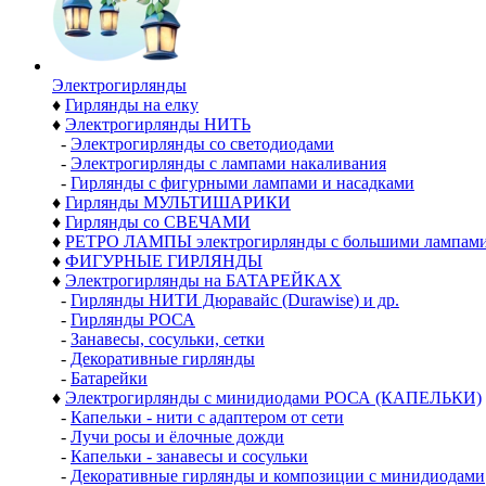
Электро­гирлянды
♦
Гирлянды на елку
♦
Электрогирлянды НИТЬ
-
Электрогирлянды со светодиодами
-
Электрогирлянды с лампами накаливания
-
Гирлянды с фигурными лампами и насадками
♦
Гирлянды МУЛЬТИШАРИКИ
♦
Гирлянды со СВЕЧАМИ
♦
РЕТРО ЛАМПЫ электрогирлянды с большими лампам
♦
ФИГУРНЫЕ ГИРЛЯНДЫ
♦
Электрогирлянды на БАТАРЕЙКАХ
-
Гирлянды НИТИ Дюравайс (Durawise) и др.
-
Гирлянды РОСА
-
Занавесы, сосульки, сетки
-
Декоративные гирлянды
-
Батарейки
♦
Электрогирлянды с минидиодами РОСА (КАПЕЛЬКИ)
-
Капельки - нити с адаптером от сети
-
Лучи росы и ёлочные дожди
-
Капельки - занавесы и сосульки
-
Декоративные гирлянды и композиции с минидиодами