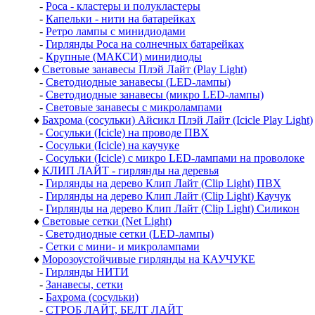
-
Роса - кластеры и полукластеры
-
Капельки - нити на батарейках
-
Ретро лампы с минидиодами
-
Гирлянды Роса на солнечных батарейках
-
Крупные (МАКСИ) минидиоды
♦
Световые занавесы Плэй Лайт (Play Light)
-
Светодиодные занавесы (LED-лампы)
-
Светодиодные занавесы (микро LED-лампы)
-
Световые занавесы с микролампами
♦
Бахрома (сосульки) Айсикл Плэй Лайт (Icicle Play Light)
-
Сосульки (Icicle) на проводе ПВХ
-
Сосульки (Icicle) на каучуке
-
Сосульки (Icicle) с микро LED-лампами на проволоке
♦
КЛИП ЛАЙТ - гирлянды на деревья
-
Гирлянды на дерево Клип Лайт (Clip Light) ПВХ
-
Гирлянды на дерево Клип Лайт (Clip Light) Каучук
-
Гирлянды на дерево Клип Лайт (Clip Light) Силикон
♦
Световые сетки (Net Light)
-
Светодиодные сетки (LED-лампы)
-
Сетки с мини- и микролампами
♦
Морозоустойчивые гирлянды на КАУЧУКЕ
-
Гирлянды НИТИ
-
Занавесы, сетки
-
Бахрома (сосульки)
-
СТРОБ ЛАЙТ, БЕЛТ ЛАЙТ