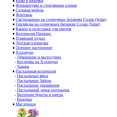
♦
Вазы и вазочки
♦
Флорариумы и стеклянные клоши
♦
Садовая мебель
♦
Фонтаны
♦
Светильники на солнечных батареях Солар (Solar)
♦
Гирлянды на солнечных батареях Солар (Solar)
♦
Кашпо и подставки для цветов
♦
Коллекция Прованс
♦
Пляжный отдых
♦
Детская площадка
♦
Осеннее настроение
♦
Хэллоуин
-
Декорации и аксессуары
-
Костюмы на Хэллоуин
-
Тыквы
♦
Пасхальная коллекция
-
Пасхальные яйца
-
Пасхальные Зайцы
-
Пасхальные украшения
-
Пасхальный декор интерьера
-
Весенние букеты и цветы
-
Вазочки
♦
Масленица