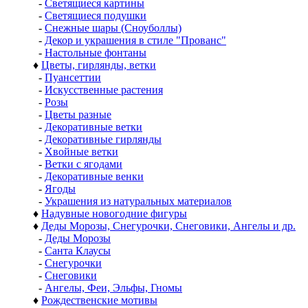
-
Светящиеся картины
-
Светящиеся подушки
-
Снежные шары (Сноуболлы)
-
Декор и украшения в стиле "Прованс"
-
Настольные фонтаны
♦
Цветы, гирлянды, ветки
-
Пуансеттии
-
Искусственные растения
-
Розы
-
Цветы разные
-
Декоративные ветки
-
Декоративные гирлянды
-
Хвойные ветки
-
Ветки с ягодами
-
Декоративные венки
-
Ягоды
-
Украшения из натуральных материалов
♦
Надувные новогодние фигуры
♦
Деды Морозы, Снегурочки, Снеговики, Ангелы и др.
-
Деды Морозы
-
Санта Клаусы
-
Снегурочки
-
Снеговики
-
Ангелы, Феи, Эльфы, Гномы
♦
Рождественские мотивы