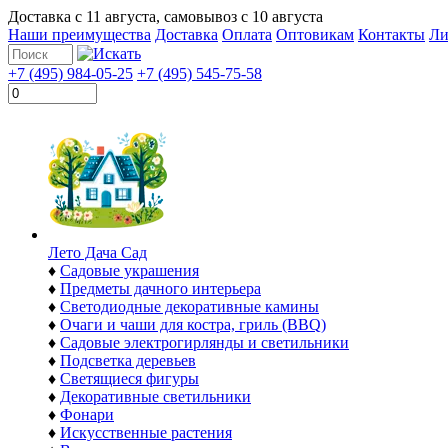
Доставка с
11 августа
, самовывоз с
10 августа
Наши преимущества
Доставка
Оплата
Оптовикам
Контакты
Ли
+7 (495) 984-05-25
+7 (495) 545-75-58
Лето Дача Сад
♦
Садовые украшения
♦
Предметы дачного интерьера
♦
Светодиодные декоративные камины
♦
Очаги и чаши для костра, гриль (BBQ)
♦
Садовые электрогирлянды и светильники
♦
Подсветка деревьев
♦
Светящиеся фигуры
♦
Декоративные светильники
♦
Фонари
♦
Искусственные растения