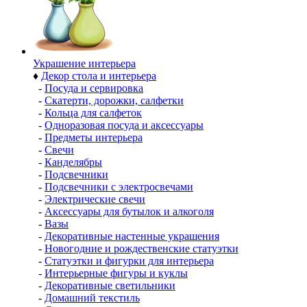
Украшение интерьера
♦
Декор стола и интерьера
-
Посуда и сервировка
-
Скатерти, дорожки, салфетки
-
Кольца для салфеток
-
Одноразовая посуда и аксессуары
-
Предметы интерьера
-
Свечи
-
Канделябры
-
Подсвечники
-
Подсвечники с электросвечами
-
Электрические свечи
-
Аксессуары для бутылок и алкоголя
-
Вазы
-
Декоративные настенные украшения
-
Новогодние и рождественские статуэтки
-
Статуэтки и фигурки для интерьера
-
Интерьерные фигуры и куклы
-
Декоративные светильники
-
Домашний текстиль