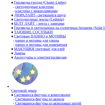
♦
Гирлянды-грозди (Cluster Lights)
-
светодиодные кластеры
-
кластеры с микролампами
♦
ДЮРАЛАЙТ- светящийся шнур
♦
Светодиодные ленты (Ledstrip)
♦
БЕЛТ ЛАЙТ - лента с лампами
♦
Гирлянды и светильники на солнечных батареях (Solar L
♦
ТАЮЩИЕ СОСУЛЬКИ
♦
Световые ПАННО и МОТИВЫ
-
панно и мотивы для улицы
-
панно и мотивы для помещения
♦
МАКУШКИ световые для елей
♦
Лампы
♦
Аксессуары к электрогирляндам
Световой декор
♦
Светящиеся фигуры и композиции
-
Светящиеся фигуры из акрила
-
Светящиеся фигуры из акриловых нитей