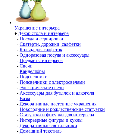
Украшение интерьера
♦
Декор стола и интерьера
-
Посуда и сервировка
-
Скатерти, дорожки, салфетки
-
Кольца для салфеток
-
Одноразовая посуда и аксессуары
-
Предметы интерьера
-
Свечи
-
Канделябры
-
Подсвечники
-
Подсвечники с электросвечами
-
Электрические свечи
-
Аксессуары для бутылок и алкоголя
-
Вазы
-
Декоративные настенные украшения
-
Новогодние и рождественские статуэтки
-
Статуэтки и фигурки для интерьера
-
Интерьерные фигуры и куклы
-
Декоративные светильники
-
Домашний текстиль