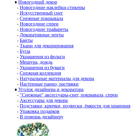
♦
Новогодний декор
-
Новогодние наклейки-стикеры
-
Искусственный снег
-
Снежные покрывала
-
Новогодние спреи
-
Новогодние трафареты
-
Декоративные ленты
-
Банты
-
Ткани для декорирования
-
Бусы
-
Украшения из фольги
-
Мишура, дождь
-
Украшения из бумаги
-
Снежная коллекция
-
Натуральные материалы для декора
-
Настенные панно, растяжки
♦
Уголок дизайнера и декоратора
-
"Снежные" аксессуары-снег, покрывала, спреи
-
Аксессуары для декора
-
Подставки, крючки, подвески, ёмкости для хранения
-
Упаковка подарков
-
В помощь дизайнеру