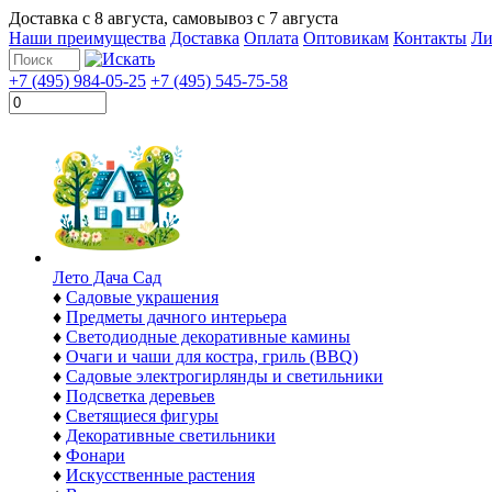
Доставка с
8 августа
, самовывоз с
7 августа
Наши преимущества
Доставка
Оплата
Оптовикам
Контакты
Ли
+7 (495) 984-05-25
+7 (495) 545-75-58
Лето Дача Сад
♦
Садовые украшения
♦
Предметы дачного интерьера
♦
Светодиодные декоративные камины
♦
Очаги и чаши для костра, гриль (BBQ)
♦
Садовые электрогирлянды и светильники
♦
Подсветка деревьев
♦
Светящиеся фигуры
♦
Декоративные светильники
♦
Фонари
♦
Искусственные растения