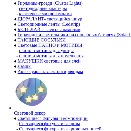
♦
Гирлянды-грозди (Cluster Lights)
-
светодиодные кластеры
-
кластеры с микролампами
♦
ДЮРАЛАЙТ- светящийся шнур
♦
Светодиодные ленты (Ledstrip)
♦
БЕЛТ ЛАЙТ - лента с лампами
♦
Гирлянды и светильники на солнечных батареях (Solar L
♦
ТАЮЩИЕ СОСУЛЬКИ
♦
Световые ПАННО и МОТИВЫ
-
панно и мотивы для улицы
-
панно и мотивы для помещения
♦
МАКУШКИ световые для елей
♦
Лампы
♦
Аксессуары к электрогирляндам
Световой декор
♦
Светящиеся фигуры и композиции
-
Светящиеся фигуры из акрила
-
Светящиеся фигуры из акриловых нитей