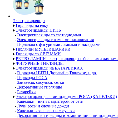
Электро­гирлянды
♦
Гирлянды на елку
♦
Электрогирлянды НИТЬ
-
Электрогирлянды со светодиодами
-
Электрогирлянды с лампами накаливания
-
Гирлянды с фигурными лампами и насадками
♦
Гирлянды МУЛЬТИШАРИКИ
♦
Гирлянды со СВЕЧАМИ
♦
РЕТРО ЛАМПЫ электрогирлянды с большими лампам
♦
ФИГУРНЫЕ ГИРЛЯНДЫ
♦
Электрогирлянды на БАТАРЕЙКАХ
-
Гирлянды НИТИ Дюравайс (Durawise) и др.
-
Гирлянды РОСА
-
Занавесы, сосульки, сетки
-
Декоративные гирлянды
-
Батарейки
♦
Электрогирлянды с минидиодами РОСА (КАПЕЛЬКИ)
-
Капельки - нити с адаптером от сети
-
Лучи росы и ёлочные дожди
-
Капельки - занавесы и сосульки
-
Декоративные гирлянды и композиции с минидиодами