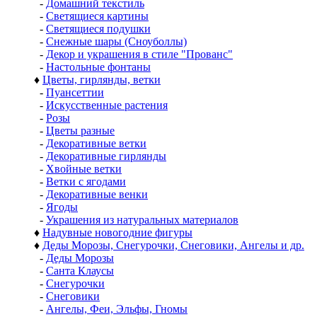
-
Домашний текстиль
-
Светящиеся картины
-
Светящиеся подушки
-
Снежные шары (Сноуболлы)
-
Декор и украшения в стиле "Прованс"
-
Настольные фонтаны
♦
Цветы, гирлянды, ветки
-
Пуансеттии
-
Искусственные растения
-
Розы
-
Цветы разные
-
Декоративные ветки
-
Декоративные гирлянды
-
Хвойные ветки
-
Ветки с ягодами
-
Декоративные венки
-
Ягоды
-
Украшения из натуральных материалов
♦
Надувные новогодние фигуры
♦
Деды Морозы, Снегурочки, Снеговики, Ангелы и др.
-
Деды Морозы
-
Санта Клаусы
-
Снегурочки
-
Снеговики
-
Ангелы, Феи, Эльфы, Гномы