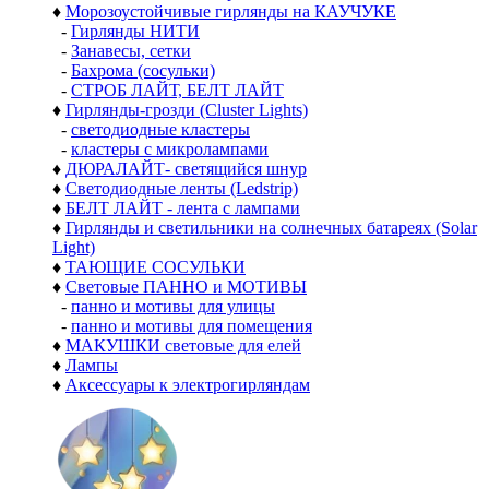
♦
Морозоустойчивые гирлянды на КАУЧУКЕ
-
Гирлянды НИТИ
-
Занавесы, сетки
-
Бахрома (сосульки)
-
СТРОБ ЛАЙТ, БЕЛТ ЛАЙТ
♦
Гирлянды-грозди (Cluster Lights)
-
светодиодные кластеры
-
кластеры с микролампами
♦
ДЮРАЛАЙТ- светящийся шнур
♦
Светодиодные ленты (Ledstrip)
♦
БЕЛТ ЛАЙТ - лента с лампами
♦
Гирлянды и светильники на солнечных батареях (Solar
Light)
♦
ТАЮЩИЕ СОСУЛЬКИ
♦
Световые ПАННО и МОТИВЫ
-
панно и мотивы для улицы
-
панно и мотивы для помещения
♦
МАКУШКИ световые для елей
♦
Лампы
♦
Аксессуары к электрогирляндам