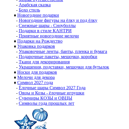
-
Арабская сказка
-
Бохо стиль
♦
Новогодние подарки
-
Новогодние фигуры на ёлку и под ёлку
-
Снежные шары - Сноуболлы
-
Подарки в стиле КАНТРИ
-
Приятные новогодние мелочи
♦
Подарки на Рождество
♦
Упаковка подарков
-
Упаковочные ленты, банты, пленка и бумага
-
Подарочные пакеты, мешочки, коробки
-
Ткани для декорирования
-
Украшения, подставки, мешочки для бутылок
♦
Носки для подарков
♦
Мелочи для декора
♦
Символ 2027 года
-
Ёлочные шары Символ 2027 Года
-
Овцы и Козы - ёлочные игрушки
-
Сувениры КОЗЫ и ОВЦЫ
-
Символы года прошлых лет