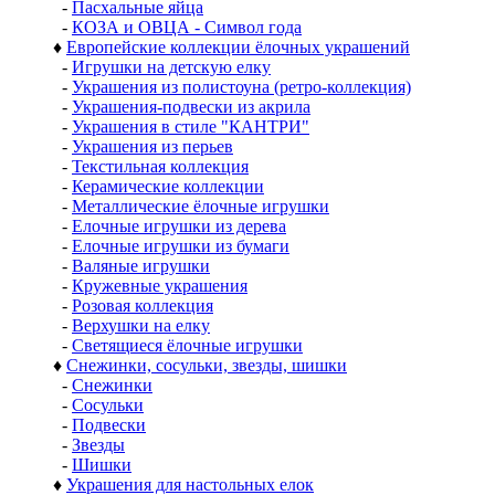
-
Пасхальные яйца
-
КОЗА и ОВЦА - Символ года
♦
Европейские коллекции ёлочных украшений
-
Игрушки на детскую елку
-
Украшения из полистоуна (ретро-коллекция)
-
Украшения-подвески из акрила
-
Украшения в стиле "КАНТРИ"
-
Украшения из перьев
-
Текстильная коллекция
-
Керамические коллекции
-
Металлические ёлочные игрушки
-
Елочные игрушки из дерева
-
Елочные игрушки из бумаги
-
Валяные игрушки
-
Кружевные украшения
-
Розовая коллекция
-
Верхушки на елку
-
Светящиеся ёлочные игрушки
♦
Снежинки, сосульки, звезды, шишки
-
Снежинки
-
Сосульки
-
Подвески
-
Звезды
-
Шишки
♦
Украшения для настольных елок