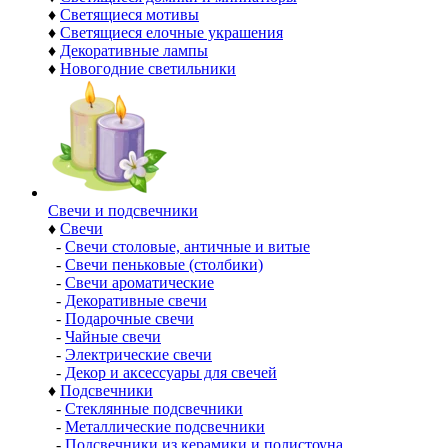
♦
Светящиеся мотивы
♦
Светящиеся елочные украшения
♦
Декоративные лампы
♦
Новогодние светильники
Свечи и подсвечники
♦
Свечи
-
Свечи столовые, античные и витые
-
Свечи пеньковые (столбики)
-
Свечи ароматические
-
Декоративные свечи
-
Подарочные свечи
-
Чайные свечи
-
Электрические свечи
-
Декор и аксессуары для свечей
♦
Подсвечники
-
Стеклянные подсвечники
-
Металлические подсвечники
-
Подсвечники из керамики и полистоуна