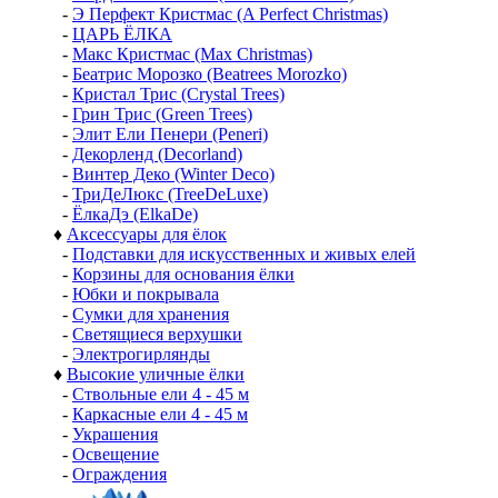
-
Э Перфект Кристмас (A Perfect Christmas)
-
ЦАРЬ ЁЛКА
-
Макс Кристмас (Max Christmas)
-
Беатрис Морозко (Beatrees Morozko)
-
Кристал Трис (Crystal Trees)
-
Грин Трис (Green Trees)
-
Элит Ели Пенери (Peneri)
-
Декорленд (Decorland)
-
Винтер Деко (Winter Deco)
-
ТриДеЛюкс (TreeDeLuxe)
-
ЁлкаДэ (ElkaDe)
♦
Аксессуары для ёлок
-
Подставки для искусственных и живых елей
-
Корзины для основания ёлки
-
Юбки и покрывала
-
Сумки для хранения
-
Светящиеся верхушки
-
Электрогирлянды
♦
Высокие уличные ёлки
-
Ствольные ели 4 - 45 м
-
Каркасные ели 4 - 45 м
-
Украшения
-
Освещение
-
Ограждения