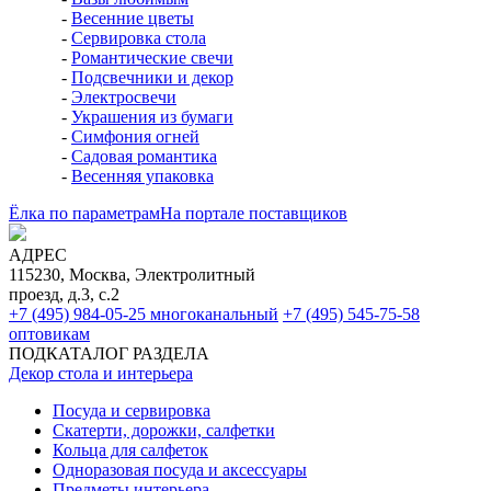
-
Весенние цветы
-
Сервировка стола
-
Романтические свечи
-
Подсвечники и декор
-
Электросвечи
-
Украшения из бумаги
-
Симфония огней
-
Садовая романтика
-
Весенняя упаковка
Ёлка по параметрам
На портале поставщиков
АДРЕС
115230, Москва, Электролитный
проезд, д.3, с.2
+7 (495) 984-05-25
многоканальный
+7 (495) 545-75-58
оптовикам
ПОДКАТАЛОГ РАЗДЕЛА
Декор стола и интерьера
Посуда и сервировка
Скатерти, дорожки, салфетки
Кольца для салфеток
Одноразовая посуда и аксессуары
Предметы интерьера