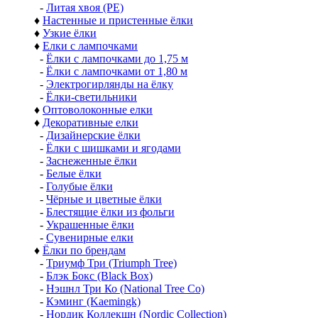
-
Литая хвоя (РЕ)
♦
Настенные и пристенные ёлки
♦
Узкие ёлки
♦
Елки с лампочками
-
Ёлки с лампочками до 1,75 м
-
Ёлки с лампочками от 1,80 м
-
Электрогирлянды на ёлку
-
Ёлки-светильники
♦
Оптоволоконные елки
♦
Декоративные елки
-
Дизайнерские ёлки
-
Ёлки с шишками и ягодами
-
Заснеженные ёлки
-
Белые ёлки
-
Голубые ёлки
-
Чёрные и цветные ёлки
-
Блестящие ёлки из фольги
-
Украшенные ёлки
-
Сувенирные елки
♦
Ёлки по брендам
-
Триумф Три (Triumph Tree)
-
Блэк Бокс (Black Box)
-
Нэшнл Три Ко (National Tree Co)
-
Кэминг (Kaemingk)
-
Нордик Коллекшн (Nordic Collection)