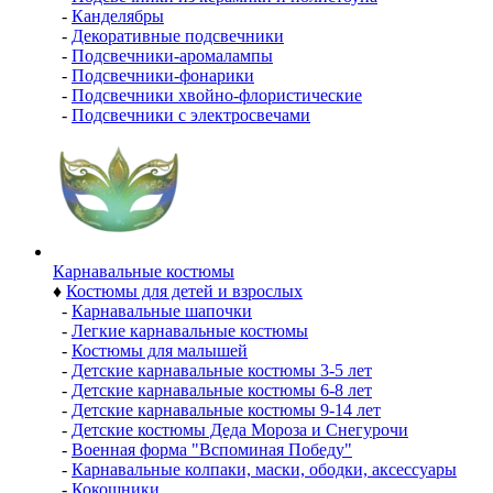
-
Канделябры
-
Декоративные подсвечники
-
Подсвечники-аромалампы
-
Подсвечники-фонарики
-
Подсвечники хвойно-флористические
-
Подсвечники с электросвечами
Карнавальные костюмы
♦
Костюмы для детей и взрослых
-
Карнавальные шапочки
-
Легкие карнавальные костюмы
-
Костюмы для малышей
-
Детские карнавальные костюмы 3-5 лет
-
Детские карнавальные костюмы 6-8 лет
-
Детские карнавальные костюмы 9-14 лет
-
Детские костюмы Деда Мороза и Снегурочи
-
Военная форма "Вспоминая Победу"
-
Карнавальные колпаки, маски, ободки, аксессуары
-
Кокошники