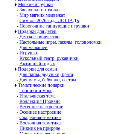
♦
Мягкие игрушки
-
Зверушки и птички
-
Мир мягких медвежат
-
Символ 2026 года ЛОШАДЬ
-
Новогодние танцующие игрушки
♦
Подарки для детей
-
Детское творчество
-
Настольные игры, паззлы, головоломки
-
Для малышей
-
Игрушки
-
Кукольный театр: рукавички
-
Активный отдых
♦
Подарки для семьи
-
Для папы, дедушки, брата
-
Для мамы, бабушки, сестры
♦
Тематические подарки
-
Тропики и море
-
Итальянская тема
-
Коллекция Прованс
-
Весеннее настроение
-
Осеннее настроение
-
Свадебная тематика
-
Восточная тематика
-
Пикник на природе
-
Моряк путешественик