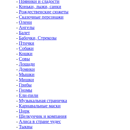
-
Пряники и сладости
-
Коньки, лыжи, санки
-
Рождественские сюжеты
-
Сказочные персонажи
-
Олени
-
Ангелы
-
Балет
-
Бабочки, Стрекозы
-
Птички
-
Собаки
-
Кошки
-
Совы
-
Лошади
-
Домики
-
Мышки
-
Мишки
-
Грибы
-
Гномы
-
Ели-пили
-
Музыкальная страничка
-
Карнавальные маски
-
Цирк
-
Щелкунчик и компания
-
Алиса в стране чудес
-
Тыквы