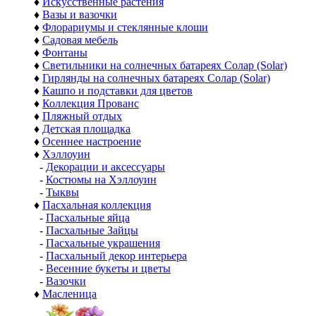
♦
Искусственные растения
♦
Вазы и вазочки
♦
Флорариумы и стеклянные клоши
♦
Садовая мебель
♦
Фонтаны
♦
Светильники на солнечных батареях Солар (Solar)
♦
Гирлянды на солнечных батареях Солар (Solar)
♦
Кашпо и подставки для цветов
♦
Коллекция Прованс
♦
Пляжный отдых
♦
Детская площадка
♦
Осеннее настроение
♦
Хэллоуин
-
Декорации и аксессуары
-
Костюмы на Хэллоуин
-
Тыквы
♦
Пасхальная коллекция
-
Пасхальные яйца
-
Пасхальные Зайцы
-
Пасхальные украшения
-
Пасхальный декор интерьера
-
Весенние букеты и цветы
-
Вазочки
♦
Масленица