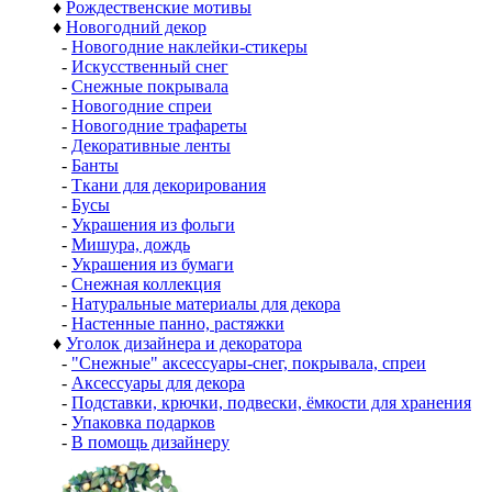
♦
Рождественские мотивы
♦
Новогодний декор
-
Новогодние наклейки-стикеры
-
Искусственный снег
-
Снежные покрывала
-
Новогодние спреи
-
Новогодние трафареты
-
Декоративные ленты
-
Банты
-
Ткани для декорирования
-
Бусы
-
Украшения из фольги
-
Мишура, дождь
-
Украшения из бумаги
-
Снежная коллекция
-
Натуральные материалы для декора
-
Настенные панно, растяжки
♦
Уголок дизайнера и декоратора
-
"Снежные" аксессуары-снег, покрывала, спреи
-
Аксессуары для декора
-
Подставки, крючки, подвески, ёмкости для хранения
-
Упаковка подарков
-
В помощь дизайнеру