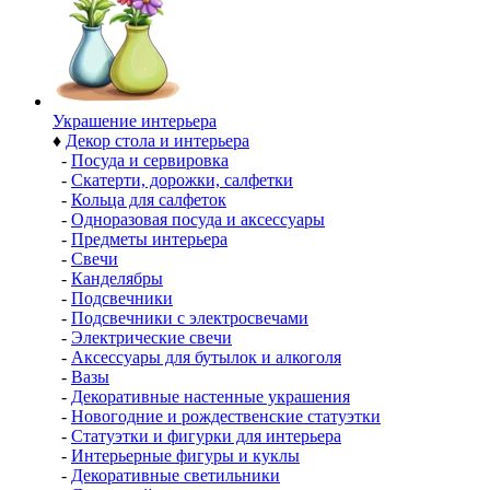
Украшение интерьера
♦
Декор стола и интерьера
-
Посуда и сервировка
-
Скатерти, дорожки, салфетки
-
Кольца для салфеток
-
Одноразовая посуда и аксессуары
-
Предметы интерьера
-
Свечи
-
Канделябры
-
Подсвечники
-
Подсвечники с электросвечами
-
Электрические свечи
-
Аксессуары для бутылок и алкоголя
-
Вазы
-
Декоративные настенные украшения
-
Новогодние и рождественские статуэтки
-
Статуэтки и фигурки для интерьера
-
Интерьерные фигуры и куклы
-
Декоративные светильники