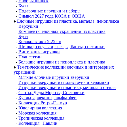
-
Наборы шишек
-
Бусы
-
Подарочные игрушки и наборы
-
Символ 2027 года КОЗА и ОВЦА
♦
Елочные игрушки из пластика, металла, пеноплекса
-
Верхушки
-
Комплекты елочных украшений из пластика
-
Бусы
-
Колокольчики 5-25 см
-
Шишки, сосульки, звезды, банты, снежинки
-
Винтажные игрушки
-
Пуансеттии
-
Большие игрушки из пеноплекса и пластика
♦
Тематические коллекции елочных и интерьерных
украшений
-
Мягкие елочные игрушки-зверушки
-
Игрушки-зверушки из полистоуна и керамики
-
Игрушки-зверушки из пластика, металла и стекла
-
Санты, Деды Морозы, Снеговики
-
Куклы, арлекины, эльфы, феи
-
Коллекция Ретро-Гламур
-
Ювелирная коллекция
-
Морская коллекция
-
Тропическая коллекция
-
Коллекция "Павлин"