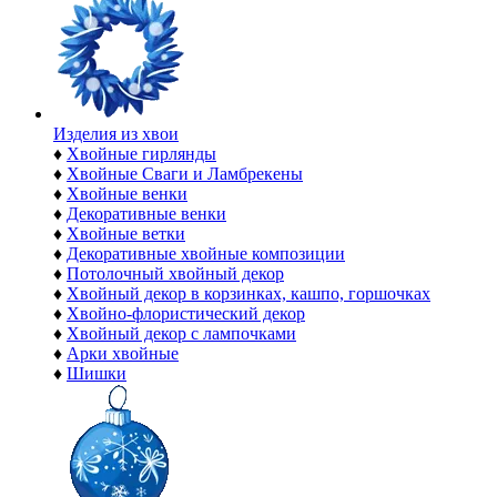
Изделия из хвои
♦
Хвойные гирлянды
♦
Хвойные Сваги и Ламбрекены
♦
Хвойные венки
♦
Декоративные венки
♦
Хвойные ветки
♦
Декоративные хвойные композиции
♦
Потолочный хвойный декор
♦
Хвойный декор в корзинках, кашпо, горшочках
♦
Хвойно-флористический декор
♦
Хвойный декор с лампочками
♦
Арки хвойные
♦
Шишки