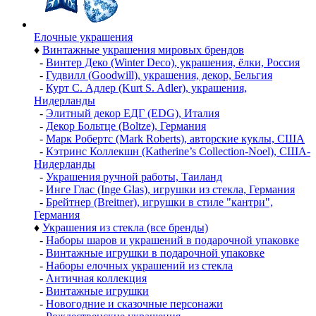
Елочные украшения
♦
Винтажные украшения мировых брендов
-
Винтер Деко (Winter Deco), украшения, ёлки, Россия
-
Гудвилл (Goodwill), украшения, декор, Бельгия
-
Курт С. Адлер (Kurt S. Adler), украшения,
Нидерланды
-
Элитный декор ЕДГ (EDG), Италия
-
Декор Больтце (Boltze), Германия
-
Марк Робертс (Mark Roberts), авторские куклы, США
-
Кэтринс Коллекшн (Katherine’s Collection-Noel), США-
Нидерланды
-
Украшения ручной работы, Таиланд
-
Инге Глас (Inge Glas), игрушки из стекла, Германия
-
Брейтнер (Breitner), игрушки в стиле "кантри",
Германия
♦
Украшения из стекла (все бренды)
-
Наборы шаров и украшений в подарочной упаковке
-
Винтажные игрушки в подарочной упаковке
-
Наборы елочных украшений из стекла
-
Античная коллекция
-
Винтажные игрушки
-
Новогодние и сказочные персонажи