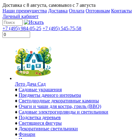
Доставка с
8 августа
, самовывоз с
7 августа
Наши преимущества
Доставка
Оплата
Оптовикам
Контакты
Личный кабинет
+7 (495) 984-05-25
+7 (495) 545-75-58
Лето Дача Сад
♦
Садовые украшения
♦
Предметы дачного интерьера
♦
Светодиодные декоративные камины
♦
Очаги и чаши для костра, гриль (BBQ)
♦
Садовые электрогирлянды и светильники
♦
Подсветка деревьев
♦
Светящиеся фигуры
♦
Декоративные светильники
♦
Фонари