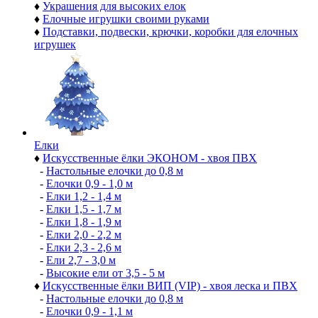
♦
Украшения для высоких елок
♦
Елочные игрушки своими руками
♦
Подставки, подвески, крючки, коробки для елочных
игрушек
Елки
♦
Искусственные ёлки ЭКОНОМ - хвоя ПВХ
-
Настольные елочки до 0,8 м
-
Елочки 0,9 - 1,0 м
-
Елки 1,2 - 1,4 м
-
Елки 1,5 - 1,7 м
-
Елки 1,8 - 1,9 м
-
Елки 2,0 - 2,2 м
-
Елки 2,3 - 2,6 м
-
Ели 2,7 - 3,0 м
-
Высокие ели от 3,5 - 5 м
♦
Искусственные ёлки ВИП (VIP) - хвоя леска и ПВХ
-
Настольные елочки до 0,8 м
-
Елочки 0,9 - 1,1 м