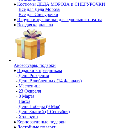
♦
Костюмы ДЕДА МОРОЗА и СНЕГУРОЧКИ
-
Все для Деда Мороза
-
Все для Снегурочки
♦
Игрушки-рукавички для кукольного театра
♦
Все для карнавала
Аксессуары, подарки
♦
Подарки к праздникам
-
День Рождения
-
День Влюбленных (14 Февраля)
-
Масленица
-
23 Февраля
-
8 Марта
-
Пасха
-
День Победы (9 Мая)
-
День Знаний (1 Сентября)
-
Хэллоуин
♦
Корпоративные подарки
♦
Достойные подарки