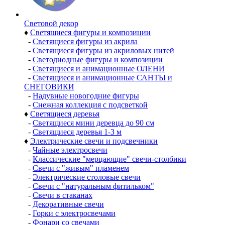
Световой декор
♦
Светящиеся фигуры и композиции
-
Светящиеся фигуры из акрила
-
Светящиеся фигуры из акриловых нитей
-
Светодиодные фигуры и композиции
-
Светящиеся и анимационные ОЛЕНИ
-
Светящиеся и анимационные САНТЫ и
СНЕГОВИКИ
-
Надувные новогодние фигуры
-
Снежная коллекция с подсветкой
♦
Светящиеся деревья
-
Светящиеся мини деревца до 90 см
-
Светящиеся деревья 1-3 м
♦
Электрические свечи и подсвечники
-
Чайные электросвечи
-
Классические "мерцающие" свечи-столбики
-
Свечи с "живым" пламенем
-
Электрические столовые свечи
-
Свечи с "натуральным фитильком"
-
Свечи в стаканах
-
Декоративные свечи
-
Горки с электросвечами
-
Фонари со свечами