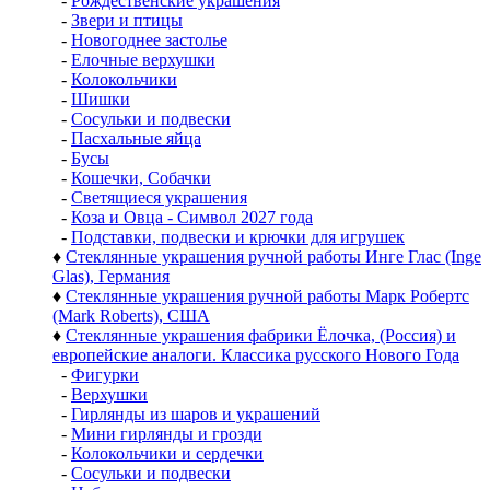
-
Рождественские украшения
-
Звери и птицы
-
Новогоднее застолье
-
Елочные верхушки
-
Колокольчики
-
Шишки
-
Сосульки и подвески
-
Пасхальные яйца
-
Бусы
-
Кошечки, Собачки
-
Светящиеся украшения
-
Коза и Овца - Символ 2027 года
-
Подставки, подвески и крючки для игрушек
♦
Стеклянные украшения ручной работы Инге Глас (Inge
Glas), Германия
♦
Стеклянные украшения ручной работы Марк Робертс
(Mark Roberts), США
♦
Стеклянные украшения фабрики Ёлочка, (Россия) и
европейские аналоги. Классика русского Нового Года
-
Фигурки
-
Верхушки
-
Гирлянды из шаров и украшений
-
Мини гирлянды и грозди
-
Колокольчики и сердечки
-
Сосульки и подвески