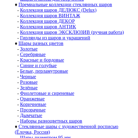
♦
Премиальные коллекции стеклянных шаров
-
Коллекция шаров ДЕЛЮКС (Delux)
-
Коллекция шаров ВИНТАЖ
-
Коллекция шаров ДЕКОР
-
Коллекция шаров АНТИК
-
Коллекция шаров ЭКСКЛЮЗИВ (ручная работа)
-
Гирлянды из шаров и украшений
♦
Шары разных цветов
-
Золотые
-
Серебряные
-
Красные и бордовые
-
Синие и голубые
-
Белые, перламутровые
-
Черные
-
Розовые
-
Зелёные
-
Фиолетовые и сиреневые
-
Оранжевые
-
Коричневые
-
Прозрачные
-
Дымчатые
-
Наборы разноцветных шаров
♦
Стеклянные шары с художественной росписью
(Ёлочка, Россия)
-
Шары диаметром 95 мм