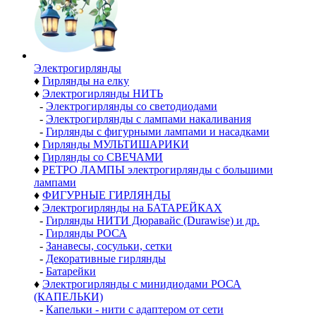
Электро­гирлянды
♦
Гирлянды на елку
♦
Электрогирлянды НИТЬ
-
Электрогирлянды со светодиодами
-
Электрогирлянды с лампами накаливания
-
Гирлянды с фигурными лампами и насадками
♦
Гирлянды МУЛЬТИШАРИКИ
♦
Гирлянды со СВЕЧАМИ
♦
РЕТРО ЛАМПЫ электрогирлянды с большими
лампами
♦
ФИГУРНЫЕ ГИРЛЯНДЫ
♦
Электрогирлянды на БАТАРЕЙКАХ
-
Гирлянды НИТИ Дюравайс (Durawise) и др.
-
Гирлянды РОСА
-
Занавесы, сосульки, сетки
-
Декоративные гирлянды
-
Батарейки
♦
Электрогирлянды с минидиодами РОСА
(КАПЕЛЬКИ)
-
Капельки - нити с адаптером от сети