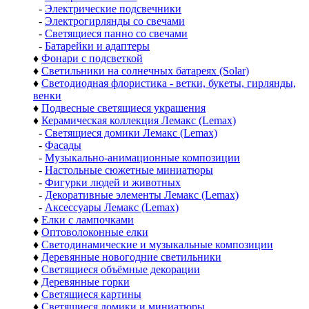
-
Электрические подсвечники
-
Электрогирлянды со свечами
-
Светящиеся панно со свечами
-
Батарейки и адаптеры
♦
Фонари с подсветкой
♦
Светильники на солнечных батареях (Solar)
♦
Светодиодная флористика - ветки, букеты, гирлянды,
венки
♦
Подвесные светящиеся украшения
♦
Керамическая коллекция Лемакс (Lemax)
-
Светящиеся домики Лемакс (Lemax)
-
Фасады
-
Музыкально-анимационные композиции
-
Настольные сюжетные миниатюры
-
Фигурки людей и животных
-
Декоративные элементы Лемакс (Lemax)
-
Аксессуары Лемакс (Lemax)
♦
Елки с лампочками
♦
Оптоволоконные елки
♦
Светодинамические и музыкальные композиции
♦
Деревянные новогодние светильники
♦
Светящиеся объёмные декорации
♦
Деревянные горки
♦
Светящиеся картины
♦
Светящиеся домики и миниатюры