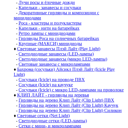
-
Лучи росы и ёлочные дожди
-
Капельки - занавесы и сосульки
-
Декоративные гирлянды и композиции с
минидиодами
-
Роса - кластеры и полукластеры
-
Капельки - нити на батарейках
-
Ретро лампы с минидиодами
-
Гирлянды Роса на солнечных батарейках
-
Крупные (МАКСИ) минидиоды
♦
Световые занавесы Плэй Лайт (Play Light)
-
Светодиодные занавесы (LED-лампы)
-
Светодиодные занавесы (микро LED-лампы)
-
Световые занавесы с микролампами
♦
Бахрома (сосульки) Айсикл Плэй Лайт (Icicle Play
Light)
-
Сосульки (Icicle) на проводе ПВХ
-
Сосульки (Icicle) на каучуке
-
Сосульки (Icicle) с микро LED-лампами на проволоке
♦
КЛИП ЛАЙТ - гирлянды на деревья
-
Гирлянды на дерево Клип Лайт (Clip Light) ПВХ
-
Гирлянды на дерево Клип Лайт (Clip Light) Каучук
-
Гирлянды на дерево Клип Лайт (Clip Light) Силикон
♦
Световые сетки (Net Light)
-
Светодиодные сетки (LED-лампы)
-
Сетки с мини- и микролампами