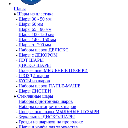
Шары
♦
Шары из пластика
-
Шары 30 - 50 мм
-
Шары 60 мм
-
Шары 65 - 90 мм
-
Шары 100-120 мм
-
Шары 140 - 150 мм
-
Шары от 200 мм
-
Наборы шаров ДЕЛЮКС
-
Шары с ДЕКОРОМ
-
ПЭТ ШАРЫ
-
ДИСКО-ШАРЫ
-
Прозрачные-МЫЛЬНЫЕ ПУЗЫРИ
-
ГРОЗДИ шаров
-
БУСЫ из шаров
-
Наборы шаров ПАПЬЕ-МАШЕ
-
Шары ДИСНЕЙ
♦
Стеклянные шары
-
Наборы однотонных шаров
-
Наборы разноцветных шаров
-
Прозрачные шары МЫЛЬНЫЕ ПУЗЫРИ
-
Зеркальные ДИСКО-ШАРЫ
-
Грозди из шариков на проволоке
-
Шары и колбы для творчества