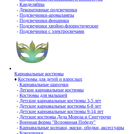
-
Канделябры
-
Декоративные подсвечники
-
Подсвечники-аромалампы
-
Подсвечники-фонарики
-
Подсвечники хвойно-флористические
-
Подсвечники с электросвечами
Карнавальные костюмы
♦
Костюмы для детей и взрослых
-
Карнавальные шапочки
-
Легкие карнавальные костюмы
-
Костюмы для малышей
-
Детские карнавальные костюмы 3-5 лет
-
Детские карнавальные костюмы 6-8 лет
-
Детские карнавальные костюмы 9-14 лет
-
Детские костюмы Деда Мороза и Снегурочи
-
Военная форма "Вспоминая Победу"
-
Карнавальные колпаки, маски, ободки, аксессуары
-
Кокошники