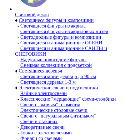
Световой декор
♦
Светящиеся фигуры и композиции
-
Светящиеся фигуры из акрила
-
Светящиеся фигуры из акриловых нитей
-
Светодиодные фигуры и композиции
-
Светящиеся и анимационные ОЛЕНИ
-
Светящиеся и анимационные САНТЫ и
СНЕГОВИКИ
-
Надувные новогодние фигуры
-
Снежная коллекция с подсветкой
♦
Светящиеся деревья
-
Светящиеся мини деревца до 90 см
-
Светящиеся деревья 1-3 м
♦
Электрические свечи и подсвечники
-
Чайные электросвечи
-
Классические "мерцающие" свечи-столбики
-
Свечи с "живым" пламенем
-
Электрические столовые свечи
-
Свечи с "натуральным фитильком"
-
Свечи в стаканах
-
Декоративные свечи
-
Горки с электросвечами
-
Фонари со свечами