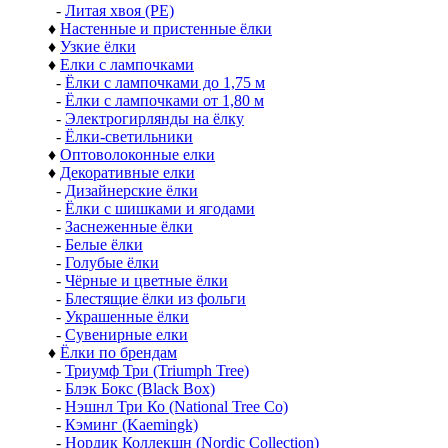
-
Литая хвоя (РЕ)
♦
Настенные и пристенные ёлки
♦
Узкие ёлки
♦
Елки с лампочками
-
Ёлки с лампочками до 1,75 м
-
Ёлки с лампочками от 1,80 м
-
Электрогирлянды на ёлку
-
Ёлки-светильники
♦
Оптоволоконные елки
♦
Декоративные елки
-
Дизайнерские ёлки
-
Ёлки с шишками и ягодами
-
Заснеженные ёлки
-
Белые ёлки
-
Голубые ёлки
-
Чёрные и цветные ёлки
-
Блестящие ёлки из фольги
-
Украшенные ёлки
-
Сувенирные елки
♦
Ёлки по брендам
-
Триумф Три (Triumph Tree)
-
Блэк Бокс (Black Box)
-
Нэшнл Три Ко (National Tree Co)
-
Кэминг (Kaemingk)
-
Нордик Коллекшн (Nordic Collection)