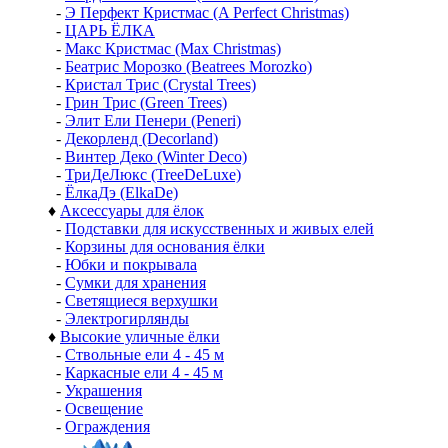
-
Э Перфект Кристмас (A Perfect Christmas)
-
ЦАРЬ ЁЛКА
-
Макс Кристмас (Max Christmas)
-
Беатрис Морозко (Beatrees Morozko)
-
Кристал Трис (Crystal Trees)
-
Грин Трис (Green Trees)
-
Элит Ели Пенери (Peneri)
-
Декорленд (Decorland)
-
Винтер Деко (Winter Deco)
-
ТриДеЛюкс (TreeDeLuxe)
-
ЁлкаДэ (ElkaDe)
♦
Аксессуары для ёлок
-
Подставки для искусственных и живых елей
-
Корзины для основания ёлки
-
Юбки и покрывала
-
Сумки для хранения
-
Светящиеся верхушки
-
Электрогирлянды
♦
Высокие уличные ёлки
-
Ствольные ели 4 - 45 м
-
Каркасные ели 4 - 45 м
-
Украшения
-
Освещение
-
Ограждения