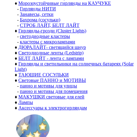
♦
Морозоустойчивые гирлянды на КАУЧУКЕ
-
Гирлянды НИТИ
-
Занавесы, сетки
-
Бахрома (сосульки)
-
СТРОБ ЛАЙТ, БЕЛТ ЛАЙТ
♦
Гирлянды-грозди (Cluster Lights)
-
светодиодные кластеры
-
кластеры с микролампами
♦
ДЮРАЛАЙТ- светящийся шнур
♦
Светодиодные ленты (Ledstrip)
♦
БЕЛТ ЛАЙТ - лента с лампами
♦
Гирлянды и светильники на солнечных батареях (Solar
Light)
♦
ТАЮЩИЕ СОСУЛЬКИ
♦
Световые ПАННО и МОТИВЫ
-
панно и мотивы для улицы
-
панно и мотивы для помещения
♦
МАКУШКИ световые для елей
♦
Лампы
♦
Аксессуары к электрогирляндам