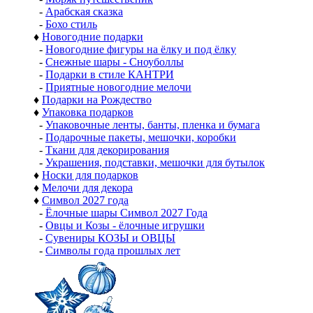
-
Арабская сказка
-
Бохо стиль
♦
Новогодние подарки
-
Новогодние фигуры на ёлку и под ёлку
-
Снежные шары - Сноуболлы
-
Подарки в стиле КАНТРИ
-
Приятные новогодние мелочи
♦
Подарки на Рождество
♦
Упаковка подарков
-
Упаковочные ленты, банты, пленка и бумага
-
Подарочные пакеты, мешочки, коробки
-
Ткани для декорирования
-
Украшения, подставки, мешочки для бутылок
♦
Носки для подарков
♦
Мелочи для декора
♦
Символ 2027 года
-
Ёлочные шары Символ 2027 Года
-
Овцы и Козы - ёлочные игрушки
-
Сувениры КОЗЫ и ОВЦЫ
-
Символы года прошлых лет