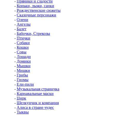
-
Пряники и сладости
-
Коньки, лыжи, санки
-
Рождественские сюжеты
-
Сказочные персонажи
-
Олени
-
Ангелы
-
Балет
-
Бабочки, Стрекозы
-
Птички
-
Собаки
-
Кошки
-
Совы
-
Лошади
-
Домики
-
Мышки
-
Мишки
-
Грибы
-
Гномы
-
Ели-пили
-
Музыкальная страничка
-
Карнавальные маски
-
Цирк
-
Щелкунчик и компания
-
Алиса в стране чудес
-
Тыквы