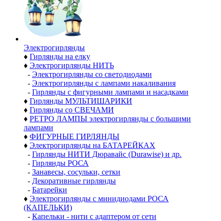
Электро­гирлянды
♦
Гирлянды на елку
♦
Электрогирлянды НИТЬ
-
Электрогирлянды со светодиодами
-
Электрогирлянды с лампами накаливания
-
Гирлянды с фигурными лампами и насадками
♦
Гирлянды МУЛЬТИШАРИКИ
♦
Гирлянды со СВЕЧАМИ
♦
РЕТРО ЛАМПЫ электрогирлянды с большими
лампами
♦
ФИГУРНЫЕ ГИРЛЯНДЫ
♦
Электрогирлянды на БАТАРЕЙКАХ
-
Гирлянды НИТИ Дюравайс (Durawise) и др.
-
Гирлянды РОСА
-
Занавесы, сосульки, сетки
-
Декоративные гирлянды
-
Батарейки
♦
Электрогирлянды с минидиодами РОСА
(КАПЕЛЬКИ)
-
Капельки - нити с адаптером от сети