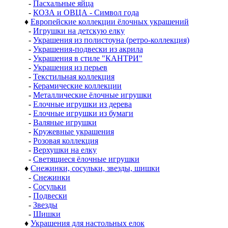
-
Пасхальные яйца
-
КОЗА и ОВЦА - Символ года
♦
Европейские коллекции ёлочных украшений
-
Игрушки на детскую елку
-
Украшения из полистоуна (ретро-коллекция)
-
Украшения-подвески из акрила
-
Украшения в стиле "КАНТРИ"
-
Украшения из перьев
-
Текстильная коллекция
-
Керамические коллекции
-
Металлические ёлочные игрушки
-
Елочные игрушки из дерева
-
Елочные игрушки из бумаги
-
Валяные игрушки
-
Кружевные украшения
-
Розовая коллекция
-
Верхушки на елку
-
Светящиеся ёлочные игрушки
♦
Снежинки, сосульки, звезды, шишки
-
Снежинки
-
Сосульки
-
Подвески
-
Звезды
-
Шишки
♦
Украшения для настольных елок