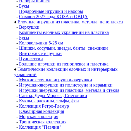
-
Наборы шишек
-
Бусы
-
Подарочные игрушки и наборы
-
Символ 2027 года КОЗА и ОВЦА
♦
Елочные игрушки из пластика, металла, пеноплекса
-
Верхушки
-
Комплекты елочных украшений из пластика
-
Бусы
-
Колокольчики 5-25 см
-
Шишки, сосульки, звезды, банты, снежинки
-
Винтажные игрушки
-
Пуансеттии
-
Большие игрушки из пеноплекса и пластика
♦
Тематические коллекции елочных и интерьерных
украшений
-
Мягкие елочные игрушки-зверушки
-
Игрушки-зверушки из полистоуна и керамики
-
Игрушки-зверушки из пластика, металла и стекла
-
Санты, Деды Морозы, Снеговики
-
Куклы, арлекины, эльфы, феи
-
Коллекция Ретро-Гламур
-
Ювелирная коллекция
-
Морская коллекция
-
Тропическая коллекция
-
Коллекция "Павлин"