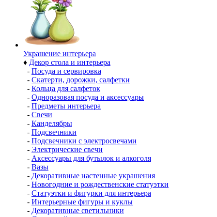
Украшение интерьера
♦
Декор стола и интерьера
-
Посуда и сервировка
-
Скатерти, дорожки, салфетки
-
Кольца для салфеток
-
Одноразовая посуда и аксессуары
-
Предметы интерьера
-
Свечи
-
Канделябры
-
Подсвечники
-
Подсвечники с электросвечами
-
Электрические свечи
-
Аксессуары для бутылок и алкоголя
-
Вазы
-
Декоративные настенные украшения
-
Новогодние и рождественские статуэтки
-
Статуэтки и фигурки для интерьера
-
Интерьерные фигуры и куклы
-
Декоративные светильники