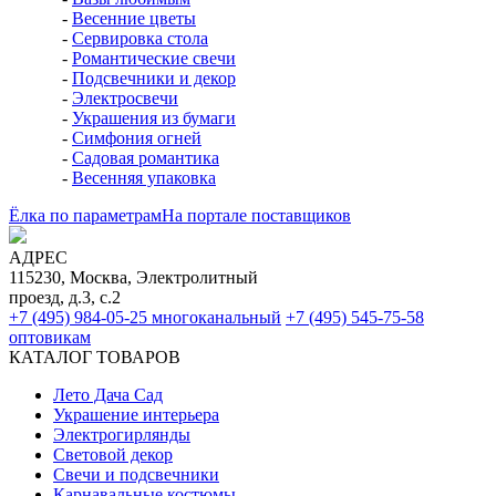
-
Весенние цветы
-
Сервировка стола
-
Романтические свечи
-
Подсвечники и декор
-
Электросвечи
-
Украшения из бумаги
-
Симфония огней
-
Садовая романтика
-
Весенняя упаковка
Ёлка по параметрам
На портале поставщиков
АДРЕС
115230, Москва, Электролитный
проезд, д.3, с.2
+7 (495) 984-05-25
многоканальный
+7 (495) 545-75-58
оптовикам
КАТАЛОГ ТОВАРОВ
Лето Дача Сад
Украшение интерьера
Электро­гирлянды
Световой декор
Свечи и подсвечники
Карнавальные костюмы