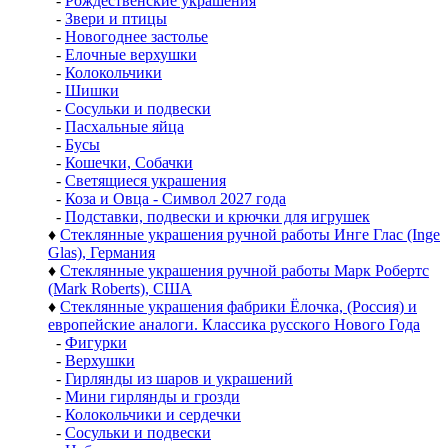
-
Рождественские украшения
-
Звери и птицы
-
Новогоднее застолье
-
Елочные верхушки
-
Колокольчики
-
Шишки
-
Сосульки и подвески
-
Пасхальные яйца
-
Бусы
-
Кошечки, Собачки
-
Светящиеся украшения
-
Коза и Овца - Символ 2027 года
-
Подставки, подвески и крючки для игрушек
♦
Стеклянные украшения ручной работы Инге Глас (Inge
Glas), Германия
♦
Стеклянные украшения ручной работы Марк Робертс
(Mark Roberts), США
♦
Стеклянные украшения фабрики Ёлочка, (Россия) и
европейские аналоги. Классика русского Нового Года
-
Фигурки
-
Верхушки
-
Гирлянды из шаров и украшений
-
Мини гирлянды и грозди
-
Колокольчики и сердечки
-
Сосульки и подвески