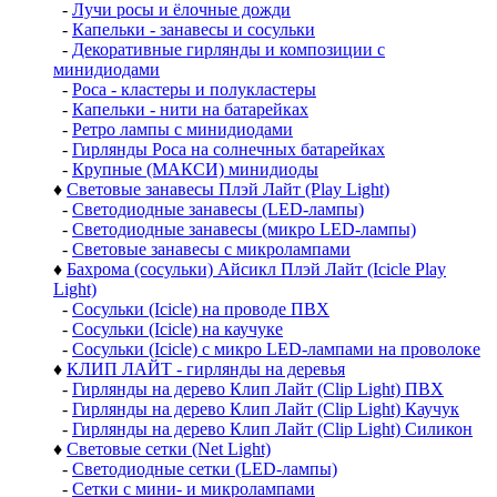
-
Лучи росы и ёлочные дожди
-
Капельки - занавесы и сосульки
-
Декоративные гирлянды и композиции с
минидиодами
-
Роса - кластеры и полукластеры
-
Капельки - нити на батарейках
-
Ретро лампы с минидиодами
-
Гирлянды Роса на солнечных батарейках
-
Крупные (МАКСИ) минидиоды
♦
Световые занавесы Плэй Лайт (Play Light)
-
Светодиодные занавесы (LED-лампы)
-
Светодиодные занавесы (микро LED-лампы)
-
Световые занавесы с микролампами
♦
Бахрома (сосульки) Айсикл Плэй Лайт (Icicle Play
Light)
-
Сосульки (Icicle) на проводе ПВХ
-
Сосульки (Icicle) на каучуке
-
Сосульки (Icicle) с микро LED-лампами на проволоке
♦
КЛИП ЛАЙТ - гирлянды на деревья
-
Гирлянды на дерево Клип Лайт (Clip Light) ПВХ
-
Гирлянды на дерево Клип Лайт (Clip Light) Каучук
-
Гирлянды на дерево Клип Лайт (Clip Light) Силикон
♦
Световые сетки (Net Light)
-
Светодиодные сетки (LED-лампы)
-
Сетки с мини- и микролампами