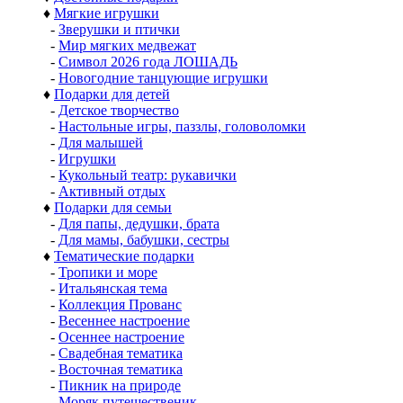
♦
Мягкие игрушки
-
Зверушки и птички
-
Мир мягких медвежат
-
Символ 2026 года ЛОШАДЬ
-
Новогодние танцующие игрушки
♦
Подарки для детей
-
Детское творчество
-
Настольные игры, паззлы, головоломки
-
Для малышей
-
Игрушки
-
Кукольный театр: рукавички
-
Активный отдых
♦
Подарки для семьи
-
Для папы, дедушки, брата
-
Для мамы, бабушки, сестры
♦
Тематические подарки
-
Тропики и море
-
Итальянская тема
-
Коллекция Прованс
-
Весеннее настроение
-
Осеннее настроение
-
Свадебная тематика
-
Восточная тематика
-
Пикник на природе
-
Моряк путешественик