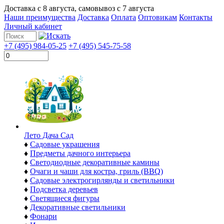
Доставка с
8 августа
, самовывоз с
7 августа
Наши преимущества
Доставка
Оплата
Оптовикам
Контакты
Личный кабинет
+7 (495) 984-05-25
+7 (495) 545-75-58
Лето Дача Сад
♦
Садовые украшения
♦
Предметы дачного интерьера
♦
Светодиодные декоративные камины
♦
Очаги и чаши для костра, гриль (BBQ)
♦
Садовые электрогирлянды и светильники
♦
Подсветка деревьев
♦
Светящиеся фигуры
♦
Декоративные светильники
♦
Фонари