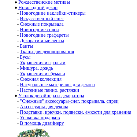
♦
Рождественские мотивы
♦
Новогодний декор
-
Новогодние наклейки-стикеры
-
Искусственный снег
-
Снежные покрывала
-
Новогодние спреи
-
Новогодние трафареты
-
Декоративные ленты
-
Банты
-
Ткани для декорирования
-
Бусы
-
Украшения из фольги
-
Мишура, дождь
-
Украшения из бумаги
-
Снежная коллекция
-
Натуральные материалы для декора
-
Настенные панно, растяжки
♦
Уголок дизайнера и декоратора
-
"Снежные" аксессуары-снег, покрывала, спреи
-
Аксессуары для декора
-
Подставки, крючки, подвески, ёмкости для хранения
-
Упаковка подарков
-
В помощь дизайнеру