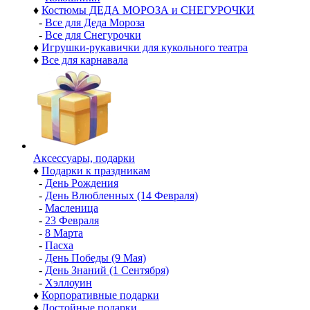
♦
Костюмы ДЕДА МОРОЗА и СНЕГУРОЧКИ
-
Все для Деда Мороза
-
Все для Снегурочки
♦
Игрушки-рукавички для кукольного театра
♦
Все для карнавала
Аксессуары, подарки
♦
Подарки к праздникам
-
День Рождения
-
День Влюбленных (14 Февраля)
-
Масленица
-
23 Февраля
-
8 Марта
-
Пасха
-
День Победы (9 Мая)
-
День Знаний (1 Сентября)
-
Хэллоуин
♦
Корпоративные подарки
♦
Достойные подарки