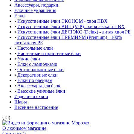
Аксессуары, подарки
Елочные украшения
Елки
•
Искусственные ёлки ЭКОНОМ - хвоя ПВХ
•
Искусственные ёлки ВИП (VIP) - хвоя леска и ПВХ
•
Искусственные ёлки ДЕЛЮКС (Delux) - литая хвоя РЕ
•
Искусственные ёлки ПРЕМИУМ (Premium) - 100%
литая хвоя РЕ
•
Настольные елки
•
Настенные и пристенные ёлки
•
Узкие ёлки
•
Елки с лампочками
•
Оптоволоконные елки
•
Декоративные елки
•
Ёлки по брендам
•
Аксессуары для ёлок
•
Высокие уличные ёлки
Изделия из хвои
Шары
Весеннее настроение
(15)
О любимом магазине
Смотреть >