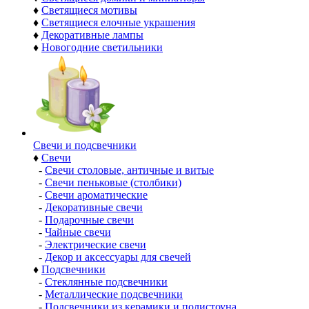
♦
Светящиеся мотивы
♦
Светящиеся елочные украшения
♦
Декоративные лампы
♦
Новогодние светильники
Свечи и подсвечники
♦
Свечи
-
Свечи столовые, античные и витые
-
Свечи пеньковые (столбики)
-
Свечи ароматические
-
Декоративные свечи
-
Подарочные свечи
-
Чайные свечи
-
Электрические свечи
-
Декор и аксессуары для свечей
♦
Подсвечники
-
Стеклянные подсвечники
-
Металлические подсвечники
-
Подсвечники из керамики и полистоуна