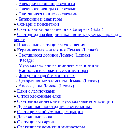
-
Электрические подсвечники
-
Электрогирлянды со свечами
-
Светящиеся панно со свечами
-
Батарейки и адаптеры
♦
Фонари с подсветкой
♦
Светильники на солнечных батареях (Solar)
♦
Светодиодная флористика - ветки, букеты, гирлянды,
венки
♦
Подвесные светящиеся украшения
♦
Керамическая коллекция Лемакс (Lemax)
-
Светящиеся домики Лемакс (Lemax)
-
Фасады
-
Музыкально-анимационные композиции
-
Настольные сюжетные миниатюры
-
Фигурки людей и животных
-
Декоративные элементы Лемакс (Lemax)
-
Аксессуары Лемакс (Lemax)
♦
Елки с лампочками
♦
Оптоволоконные елки
♦
Светодинамические и музыкальные композиции
♦
Деревянные новогодние светильники
♦
Светящиеся объёмные декорации
♦
Деревянные горки
♦
Светящиеся картины
♦
Светящиеся домики и миниатюры