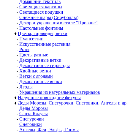
-
Домашний текстиль
-
Светящиеся картины
-
Светящиеся подушки
-
Снежные шары (Сноуболлы)
-
Декор и украшения в стиле "Прованс"
-
Настольные фонтаны
♦
Цветы, гирлянды, ветки
-
Пуансеттии
-
Искусственные растения
-
Розы
-
Цветы разные
-
Декоративные ветки
-
Декоративные гирлянды
-
Хвойные ветки
-
Ветки с ягодами
-
Декоративные венки
-
Ягоды
-
Украшения из натуральных материалов
♦
Надувные новогодние фигуры
♦
Деды Морозы, Снегурочки, Снеговики, Ангелы и др.
-
Деды Морозы
-
Санта Клаусы
-
Снегурочки
-
Снеговики
-
Ангелы, Феи, Эльфы, Гномы