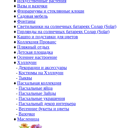
♦
Искусственные растения
♦
Вазы и вазочки
♦
Флорариумы и стеклянные клоши
♦
Садовая мебель
♦
Фонтаны
♦
Светильники на солнечных батареях Солар (Solar)
♦
Гирлянды на солнечных батареях Солар (Solar)
♦
Кашпо и подставки для цветов
♦
Коллекция Прованс
♦
Пляжный отдых
♦
Детская площадка
♦
Осеннее настроение
♦
Хэллоуин
-
Декорации и аксессуары
-
Костюмы на Хэллоуин
-
Тыквы
♦
Пасхальная коллекция
-
Пасхальные яйца
-
Пасхальные Зайцы
-
Пасхальные украшения
-
Пасхальный декор интерьера
-
Весенние букеты и цветы
-
Вазочки
♦
Масленица