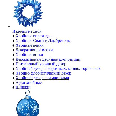
Изделия из хвои
♦
Хвойные гирлянды
♦
Хвойные Сваги и Ламбрекены
♦
Хвойные венки
♦
Декоративные венки
♦
Хвойные ветки
♦
Декоративные хвойные композиции
♦
Потолочный хвойный декор
♦
Хвойный декор в корзинках, кашпо, горшочках
♦
Хвойно-флористический декор
♦
Хвойный декор с лампочками
♦
Арки хвойные
♦
Шишки