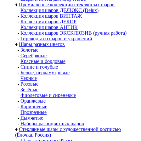
♦
Премиальные коллекции стеклянных шаров
-
Коллекция шаров ДЕЛЮКС (Delux)
-
Коллекция шаров ВИНТАЖ
-
Коллекция шаров ДЕКОР
-
Коллекция шаров АНТИК
-
Коллекция шаров ЭКСКЛЮЗИВ (ручная работа)
-
Гирлянды из шаров и украшений
♦
Шары разных цветов
-
Золотые
-
Серебряные
-
Красные и бордовые
-
Синие и голубые
-
Белые, перламутровые
-
Черные
-
Розовые
-
Зелёные
-
Фиолетовые и сиреневые
-
Оранжевые
-
Коричневые
-
Прозрачные
-
Дымчатые
-
Наборы разноцветных шаров
♦
Стеклянные шары с художественной росписью
(Ёлочка, Россия)
-
Шары диаметром 95 мм