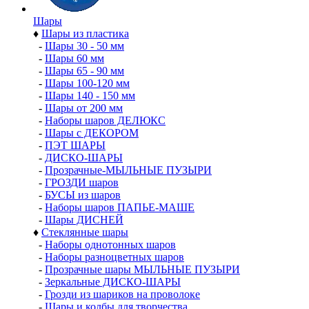
Шары
♦
Шары из пластика
-
Шары 30 - 50 мм
-
Шары 60 мм
-
Шары 65 - 90 мм
-
Шары 100-120 мм
-
Шары 140 - 150 мм
-
Шары от 200 мм
-
Наборы шаров ДЕЛЮКС
-
Шары с ДЕКОРОМ
-
ПЭТ ШАРЫ
-
ДИСКО-ШАРЫ
-
Прозрачные-МЫЛЬНЫЕ ПУЗЫРИ
-
ГРОЗДИ шаров
-
БУСЫ из шаров
-
Наборы шаров ПАПЬЕ-МАШЕ
-
Шары ДИСНЕЙ
♦
Стеклянные шары
-
Наборы однотонных шаров
-
Наборы разноцветных шаров
-
Прозрачные шары МЫЛЬНЫЕ ПУЗЫРИ
-
Зеркальные ДИСКО-ШАРЫ
-
Грозди из шариков на проволоке
-
Шары и колбы для творчества