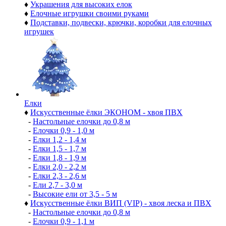
♦
Украшения для высоких елок
♦
Елочные игрушки своими руками
♦
Подставки, подвески, крючки, коробки для елочных
игрушек
Елки
♦
Искусственные ёлки ЭКОНОМ - хвоя ПВХ
-
Настольные елочки до 0,8 м
-
Елочки 0,9 - 1,0 м
-
Елки 1,2 - 1,4 м
-
Елки 1,5 - 1,7 м
-
Елки 1,8 - 1,9 м
-
Елки 2,0 - 2,2 м
-
Елки 2,3 - 2,6 м
-
Ели 2,7 - 3,0 м
-
Высокие ели от 3,5 - 5 м
♦
Искусственные ёлки ВИП (VIP) - хвоя леска и ПВХ
-
Настольные елочки до 0,8 м
-
Елочки 0,9 - 1,1 м