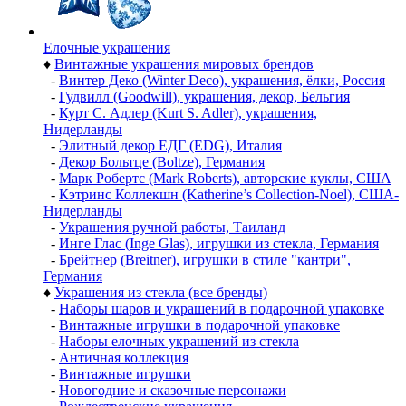
Елочные украшения
♦
Винтажные украшения мировых брендов
-
Винтер Деко (Winter Deco), украшения, ёлки, Россия
-
Гудвилл (Goodwill), украшения, декор, Бельгия
-
Курт С. Адлер (Kurt S. Adler), украшения,
Нидерланды
-
Элитный декор ЕДГ (EDG), Италия
-
Декор Больтце (Boltze), Германия
-
Марк Робертс (Mark Roberts), авторские куклы, США
-
Кэтринс Коллекшн (Katherine’s Collection-Noel), США-
Нидерланды
-
Украшения ручной работы, Таиланд
-
Инге Глас (Inge Glas), игрушки из стекла, Германия
-
Брейтнер (Breitner), игрушки в стиле "кантри",
Германия
♦
Украшения из стекла (все бренды)
-
Наборы шаров и украшений в подарочной упаковке
-
Винтажные игрушки в подарочной упаковке
-
Наборы елочных украшений из стекла
-
Античная коллекция
-
Винтажные игрушки
-
Новогодние и сказочные персонажи