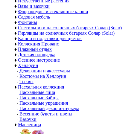
♦
Искусственные растения
♦
Вазы и вазочки
♦
Флорариумы и стеклянные клоши
♦
Садовая мебель
♦
Фонтаны
♦
Светильники на солнечных батареях Солар (Solar)
♦
Гирлянды на солнечных батареях Солар (Solar)
♦
Кашпо и подставки для цветов
♦
Коллекция Прованс
♦
Пляжный отдых
♦
Детская площадка
♦
Осеннее настроение
♦
Хэллоуин
-
Декорации и аксессуары
-
Костюмы на Хэллоуин
-
Тыквы
♦
Пасхальная коллекция
-
Пасхальные яйца
-
Пасхальные Зайцы
-
Пасхальные украшения
-
Пасхальный декор интерьера
-
Весенние букеты и цветы
-
Вазочки
♦
Масленица