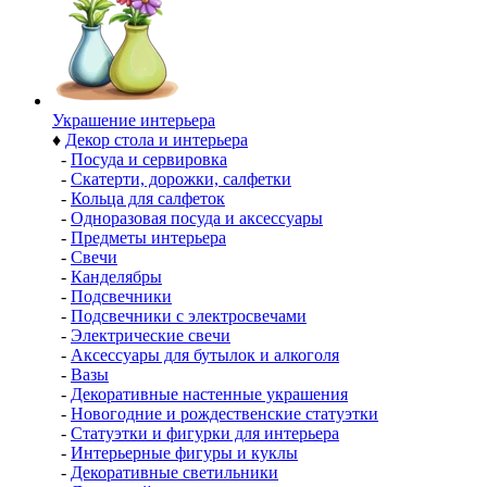
Украшение интерьера
♦
Декор стола и интерьера
-
Посуда и сервировка
-
Скатерти, дорожки, салфетки
-
Кольца для салфеток
-
Одноразовая посуда и аксессуары
-
Предметы интерьера
-
Свечи
-
Канделябры
-
Подсвечники
-
Подсвечники с электросвечами
-
Электрические свечи
-
Аксессуары для бутылок и алкоголя
-
Вазы
-
Декоративные настенные украшения
-
Новогодние и рождественские статуэтки
-
Статуэтки и фигурки для интерьера
-
Интерьерные фигуры и куклы
-
Декоративные светильники