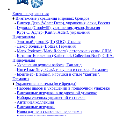
Елочные украшения
♦
Винтажные украшения мировых брендов
-
Винтер Деко (Winter Deco), украшения, ёлки, Россия
-
Гудвилл (Goodwill), украшения, декор, Бельгия
-
Курт С. Адлер (Kurt S. Adler), украшения,
Нидерланды
-
Элитный декор ЕДГ (EDG), Италия
-
Декор Больтце (Boltze), Германия
-
Марк Робертс (Mark Roberts), авторские куклы, США
-
Кэтринс Коллекшн (Katherine’s Collection-Noel), США-
Нидерланды
-
Украшения ручной работы, Таиланд
-
Инге Глас (Inge Glas), игрушки из стекла, Германия
-
Брейтнер (Breitner), игрушки в стиле "кантри",
Германия
♦
Украшения из стекла (все бренды)
-
Наборы шаров и украшений в подарочной упаковке
-
Винтажные игрушки в подарочной упаковке
-
Наборы елочных украшений из стекла
-
Античная коллекция
-
Винтажные игрушки
-
Новогодние и сказочные персонажи