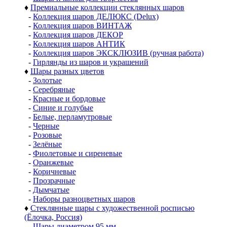
♦
Премиальные коллекции стеклянных шаров
-
Коллекция шаров ДЕЛЮКС (Delux)
-
Коллекция шаров ВИНТАЖ
-
Коллекция шаров ДЕКОР
-
Коллекция шаров АНТИК
-
Коллекция шаров ЭКСКЛЮЗИВ (ручная работа)
-
Гирлянды из шаров и украшений
♦
Шары разных цветов
-
Золотые
-
Серебряные
-
Красные и бордовые
-
Синие и голубые
-
Белые, перламутровые
-
Черные
-
Розовые
-
Зелёные
-
Фиолетовые и сиреневые
-
Оранжевые
-
Коричневые
-
Прозрачные
-
Дымчатые
-
Наборы разноцветных шаров
♦
Стеклянные шары с художественной росписью
(Ёлочка, Россия)
-
Шары диаметром 95 мм