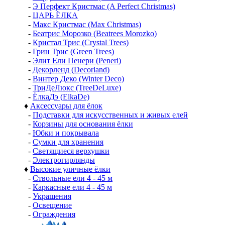
-
Э Перфект Кристмас (A Perfect Christmas)
-
ЦАРЬ ЁЛКА
-
Макс Кристмас (Max Christmas)
-
Беатрис Морозко (Beatrees Morozko)
-
Кристал Трис (Crystal Trees)
-
Грин Трис (Green Trees)
-
Элит Ели Пенери (Peneri)
-
Декорленд (Decorland)
-
Винтер Деко (Winter Deco)
-
ТриДеЛюкс (TreeDeLuxe)
-
ЁлкаДэ (ElkaDe)
♦
Аксессуары для ёлок
-
Подставки для искусственных и живых елей
-
Корзины для основания ёлки
-
Юбки и покрывала
-
Сумки для хранения
-
Светящиеся верхушки
-
Электрогирлянды
♦
Высокие уличные ёлки
-
Ствольные ели 4 - 45 м
-
Каркасные ели 4 - 45 м
-
Украшения
-
Освещение
-
Ограждения