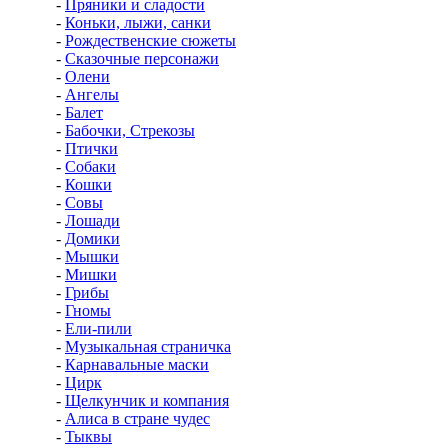
-
Пряники и сладости
-
Коньки, лыжи, санки
-
Рождественские сюжеты
-
Сказочные персонажи
-
Олени
-
Ангелы
-
Балет
-
Бабочки, Стрекозы
-
Птички
-
Собаки
-
Кошки
-
Совы
-
Лошади
-
Домики
-
Мышки
-
Мишки
-
Грибы
-
Гномы
-
Ели-пили
-
Музыкальная страничка
-
Карнавальные маски
-
Цирк
-
Щелкунчик и компания
-
Алиса в стране чудес
-
Тыквы