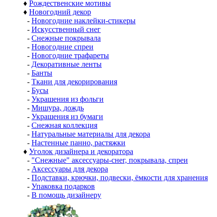
♦
Рождественские мотивы
♦
Новогодний декор
-
Новогодние наклейки-стикеры
-
Искусственный снег
-
Снежные покрывала
-
Новогодние спреи
-
Новогодние трафареты
-
Декоративные ленты
-
Банты
-
Ткани для декорирования
-
Бусы
-
Украшения из фольги
-
Мишура, дождь
-
Украшения из бумаги
-
Снежная коллекция
-
Натуральные материалы для декора
-
Настенные панно, растяжки
♦
Уголок дизайнера и декоратора
-
"Снежные" аксессуары-снег, покрывала, спреи
-
Аксессуары для декора
-
Подставки, крючки, подвески, ёмкости для хранения
-
Упаковка подарков
-
В помощь дизайнеру