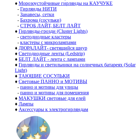
♦
Морозоустойчивые гирлянды на КАУЧУКЕ
-
Гирлянды НИТИ
-
Занавесы, сетки
-
Бахрома (сосульки)
-
СТРОБ ЛАЙТ, БЕЛТ ЛАЙТ
♦
Гирлянды-грозди (Cluster Lights)
-
светодиодные кластеры
-
кластеры с микролампами
♦
ДЮРАЛАЙТ- светящийся шнур
♦
Светодиодные ленты (Ledstrip)
♦
БЕЛТ ЛАЙТ - лента с лампами
♦
Гирлянды и светильники на солнечных батареях (Solar
Light)
♦
ТАЮЩИЕ СОСУЛЬКИ
♦
Световые ПАННО и МОТИВЫ
-
панно и мотивы для улицы
-
панно и мотивы для помещения
♦
МАКУШКИ световые для елей
♦
Лампы
♦
Аксессуары к электрогирляндам