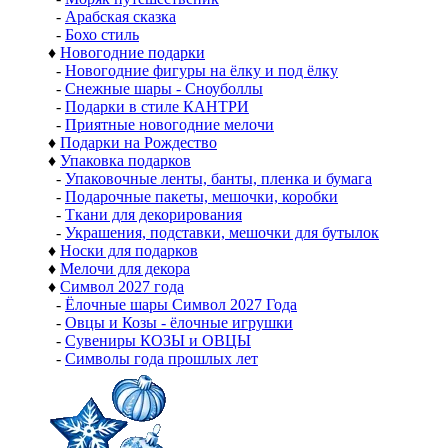
-
Арабская сказка
-
Бохо стиль
♦
Новогодние подарки
-
Новогодние фигуры на ёлку и под ёлку
-
Снежные шары - Сноуболлы
-
Подарки в стиле КАНТРИ
-
Приятные новогодние мелочи
♦
Подарки на Рождество
♦
Упаковка подарков
-
Упаковочные ленты, банты, пленка и бумага
-
Подарочные пакеты, мешочки, коробки
-
Ткани для декорирования
-
Украшения, подставки, мешочки для бутылок
♦
Носки для подарков
♦
Мелочи для декора
♦
Символ 2027 года
-
Ёлочные шары Символ 2027 Года
-
Овцы и Козы - ёлочные игрушки
-
Сувениры КОЗЫ и ОВЦЫ
-
Символы года прошлых лет