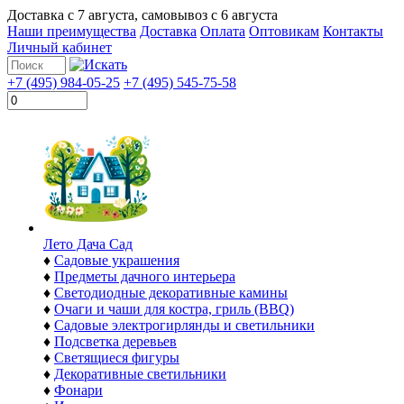
Доставка с
7 августа
, самовывоз с
6 августа
Наши преимущества
Доставка
Оплата
Оптовикам
Контакты
Личный кабинет
+7 (495) 984-05-25
+7 (495) 545-75-58
Лето Дача Сад
♦
Садовые украшения
♦
Предметы дачного интерьера
♦
Светодиодные декоративные камины
♦
Очаги и чаши для костра, гриль (BBQ)
♦
Садовые электрогирлянды и светильники
♦
Подсветка деревьев
♦
Светящиеся фигуры
♦
Декоративные светильники
♦
Фонари