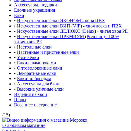
Аксессуары, подарки
Елочные украшения
Елки
•
Искусственные ёлки ЭКОНОМ - хвоя ПВХ
•
Искусственные ёлки ВИП (VIP) - хвоя леска и ПВХ
•
Искусственные ёлки ДЕЛЮКС (Delux) - литая хвоя РЕ
•
Искусственные ёлки ПРЕМИУМ (Premium) - 100%
литая хвоя РЕ
•
Настольные елки
•
Настенные и пристенные ёлки
•
Узкие ёлки
•
Елки с лампочками
•
Оптоволоконные елки
•
Декоративные елки
•
Ёлки по брендам
•
Аксессуары для ёлок
•
Высокие уличные ёлки
Изделия из хвои
Шары
Весеннее настроение
(15)
О любимом магазине
Смотреть >