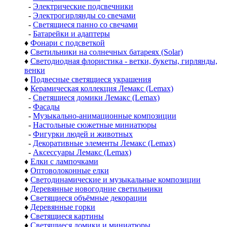
-
Электрические подсвечники
-
Электрогирлянды со свечами
-
Светящиеся панно со свечами
-
Батарейки и адаптеры
♦
Фонари с подсветкой
♦
Светильники на солнечных батареях (Solar)
♦
Светодиодная флористика - ветки, букеты, гирлянды,
венки
♦
Подвесные светящиеся украшения
♦
Керамическая коллекция Лемакс (Lemax)
-
Светящиеся домики Лемакс (Lemax)
-
Фасады
-
Музыкально-анимационные композиции
-
Настольные сюжетные миниатюры
-
Фигурки людей и животных
-
Декоративные элементы Лемакс (Lemax)
-
Аксессуары Лемакс (Lemax)
♦
Елки с лампочками
♦
Оптоволоконные елки
♦
Светодинамические и музыкальные композиции
♦
Деревянные новогодние светильники
♦
Светящиеся объёмные декорации
♦
Деревянные горки
♦
Светящиеся картины
♦
Светящиеся домики и миниатюры