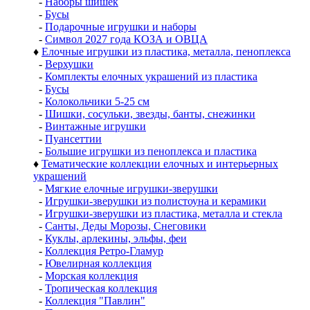
-
Наборы шишек
-
Бусы
-
Подарочные игрушки и наборы
-
Символ 2027 года КОЗА и ОВЦА
♦
Елочные игрушки из пластика, металла, пеноплекса
-
Верхушки
-
Комплекты елочных украшений из пластика
-
Бусы
-
Колокольчики 5-25 см
-
Шишки, сосульки, звезды, банты, снежинки
-
Винтажные игрушки
-
Пуансеттии
-
Большие игрушки из пеноплекса и пластика
♦
Тематические коллекции елочных и интерьерных
украшений
-
Мягкие елочные игрушки-зверушки
-
Игрушки-зверушки из полистоуна и керамики
-
Игрушки-зверушки из пластика, металла и стекла
-
Санты, Деды Морозы, Снеговики
-
Куклы, арлекины, эльфы, феи
-
Коллекция Ретро-Гламур
-
Ювелирная коллекция
-
Морская коллекция
-
Тропическая коллекция
-
Коллекция "Павлин"