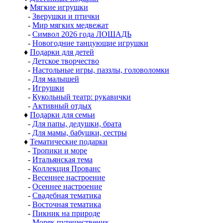
♦
Мягкие игрушки
-
Зверушки и птички
-
Мир мягких медвежат
-
Символ 2026 года ЛОШАДЬ
-
Новогодние танцующие игрушки
♦
Подарки для детей
-
Детское творчество
-
Настольные игры, паззлы, головоломки
-
Для малышей
-
Игрушки
-
Кукольный театр: рукавички
-
Активный отдых
♦
Подарки для семьи
-
Для папы, дедушки, брата
-
Для мамы, бабушки, сестры
♦
Тематические подарки
-
Тропики и море
-
Итальянская тема
-
Коллекция Прованс
-
Весеннее настроение
-
Осеннее настроение
-
Свадебная тематика
-
Восточная тематика
-
Пикник на природе
-
Моряк путешественик