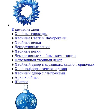
Изделия из хвои
♦
Хвойные гирлянды
♦
Хвойные Сваги и Ламбрекены
♦
Хвойные венки
♦
Декоративные венки
♦
Хвойные ветки
♦
Декоративные хвойные композиции
♦
Потолочный хвойный декор
♦
Хвойный декор в корзинках, кашпо, горшочках
♦
Хвойно-флористический декор
♦
Хвойный декор с лампочками
♦
Арки хвойные
♦
Шишки