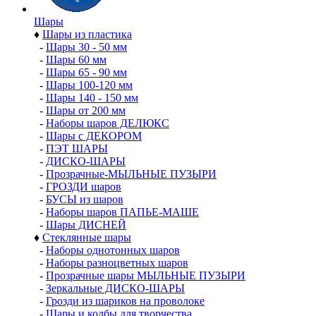
Шары
♦
Шары из пластика
-
Шары 30 - 50 мм
-
Шары 60 мм
-
Шары 65 - 90 мм
-
Шары 100-120 мм
-
Шары 140 - 150 мм
-
Шары от 200 мм
-
Наборы шаров ДЕЛЮКС
-
Шары с ДЕКОРОМ
-
ПЭТ ШАРЫ
-
ДИСКО-ШАРЫ
-
Прозрачные-МЫЛЬНЫЕ ПУЗЫРИ
-
ГРОЗДИ шаров
-
БУСЫ из шаров
-
Наборы шаров ПАПЬЕ-МАШЕ
-
Шары ДИСНЕЙ
♦
Стеклянные шары
-
Наборы однотонных шаров
-
Наборы разноцветных шаров
-
Прозрачные шары МЫЛЬНЫЕ ПУЗЫРИ
-
Зеркальные ДИСКО-ШАРЫ
-
Грозди из шариков на проволоке
-
Шары и колбы для творчества