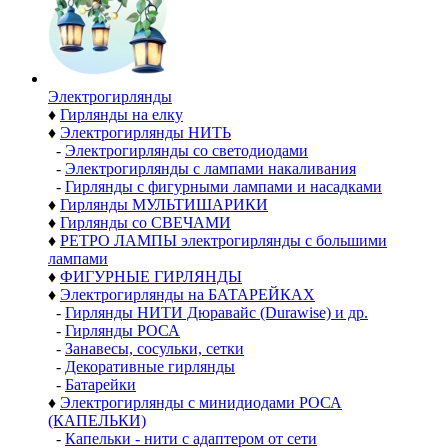
Электро­гирлянды
♦
Гирлянды на елку
♦
Электрогирлянды НИТЬ
-
Электрогирлянды со светодиодами
-
Электрогирлянды с лампами накаливания
-
Гирлянды с фигурными лампами и насадками
♦
Гирлянды МУЛЬТИШАРИКИ
♦
Гирлянды со СВЕЧАМИ
♦
РЕТРО ЛАМПЫ электрогирлянды с большими
лампами
♦
ФИГУРНЫЕ ГИРЛЯНДЫ
♦
Электрогирлянды на БАТАРЕЙКАХ
-
Гирлянды НИТИ Дюравайс (Durawise) и др.
-
Гирлянды РОСА
-
Занавесы, сосульки, сетки
-
Декоративные гирлянды
-
Батарейки
♦
Электрогирлянды с минидиодами РОСА
(КАПЕЛЬКИ)
-
Капельки - нити с адаптером от сети