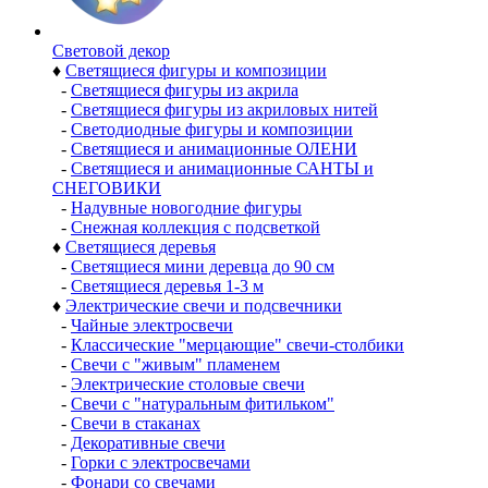
Световой декор
♦
Светящиеся фигуры и композиции
-
Светящиеся фигуры из акрила
-
Светящиеся фигуры из акриловых нитей
-
Светодиодные фигуры и композиции
-
Светящиеся и анимационные ОЛЕНИ
-
Светящиеся и анимационные САНТЫ и
СНЕГОВИКИ
-
Надувные новогодние фигуры
-
Снежная коллекция с подсветкой
♦
Светящиеся деревья
-
Светящиеся мини деревца до 90 см
-
Светящиеся деревья 1-3 м
♦
Электрические свечи и подсвечники
-
Чайные электросвечи
-
Классические "мерцающие" свечи-столбики
-
Свечи с "живым" пламенем
-
Электрические столовые свечи
-
Свечи с "натуральным фитильком"
-
Свечи в стаканах
-
Декоративные свечи
-
Горки с электросвечами
-
Фонари со свечами