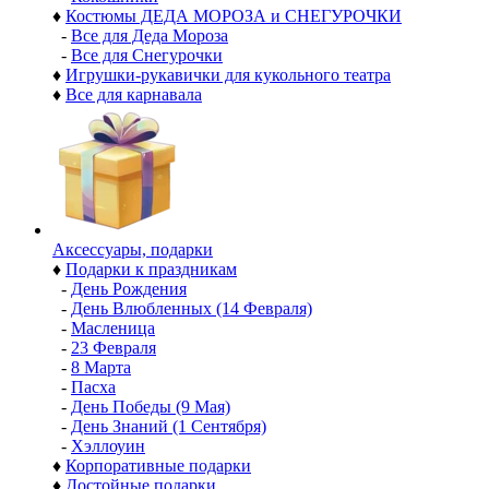
♦
Костюмы ДЕДА МОРОЗА и СНЕГУРОЧКИ
-
Все для Деда Мороза
-
Все для Снегурочки
♦
Игрушки-рукавички для кукольного театра
♦
Все для карнавала
Аксессуары, подарки
♦
Подарки к праздникам
-
День Рождения
-
День Влюбленных (14 Февраля)
-
Масленица
-
23 Февраля
-
8 Марта
-
Пасха
-
День Победы (9 Мая)
-
День Знаний (1 Сентября)
-
Хэллоуин
♦
Корпоративные подарки
♦
Достойные подарки