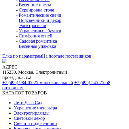
-
Весенние цветы
-
Сервировка стола
-
Романтические свечи
-
Подсвечники и декор
-
Электросвечи
-
Украшения из бумаги
-
Симфония огней
-
Садовая романтика
-
Весенняя упаковка
Ёлка по параметрам
На портале поставщиков
АДРЕС
115230, Москва, Электролитный
проезд, д.3, с.2
+7 (495) 984-05-25
многоканальный
+7 (495) 545-75-58
оптовикам
КАТАЛОГ ТОВАРОВ
Лето Дача Сад
Украшение интерьера
Электро­гирлянды
Световой декор
Свечи и подсвечники
Карнавальные костюмы