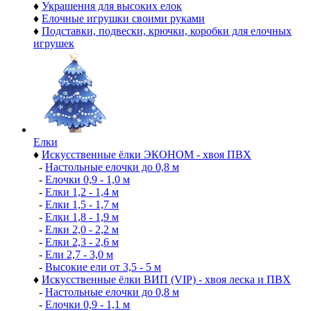
♦
Украшения для высоких елок
♦
Елочные игрушки своими руками
♦
Подставки, подвески, крючки, коробки для елочных
игрушек
Елки
♦
Искусственные ёлки ЭКОНОМ - хвоя ПВХ
-
Настольные елочки до 0,8 м
-
Елочки 0,9 - 1,0 м
-
Елки 1,2 - 1,4 м
-
Елки 1,5 - 1,7 м
-
Елки 1,8 - 1,9 м
-
Елки 2,0 - 2,2 м
-
Елки 2,3 - 2,6 м
-
Ели 2,7 - 3,0 м
-
Высокие ели от 3,5 - 5 м
♦
Искусственные ёлки ВИП (VIP) - хвоя леска и ПВХ
-
Настольные елочки до 0,8 м
-
Елочки 0,9 - 1,1 м