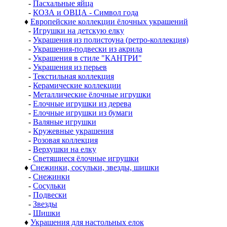
-
Пасхальные яйца
-
КОЗА и ОВЦА - Символ года
♦
Европейские коллекции ёлочных украшений
-
Игрушки на детскую елку
-
Украшения из полистоуна (ретро-коллекция)
-
Украшения-подвески из акрила
-
Украшения в стиле "КАНТРИ"
-
Украшения из перьев
-
Текстильная коллекция
-
Керамические коллекции
-
Металлические ёлочные игрушки
-
Елочные игрушки из дерева
-
Елочные игрушки из бумаги
-
Валяные игрушки
-
Кружевные украшения
-
Розовая коллекция
-
Верхушки на елку
-
Светящиеся ёлочные игрушки
♦
Снежинки, сосульки, звезды, шишки
-
Снежинки
-
Сосульки
-
Подвески
-
Звезды
-
Шишки
♦
Украшения для настольных елок