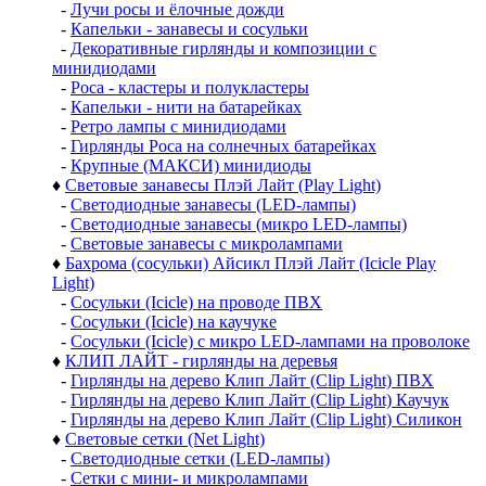
-
Лучи росы и ёлочные дожди
-
Капельки - занавесы и сосульки
-
Декоративные гирлянды и композиции с
минидиодами
-
Роса - кластеры и полукластеры
-
Капельки - нити на батарейках
-
Ретро лампы с минидиодами
-
Гирлянды Роса на солнечных батарейках
-
Крупные (МАКСИ) минидиоды
♦
Световые занавесы Плэй Лайт (Play Light)
-
Светодиодные занавесы (LED-лампы)
-
Светодиодные занавесы (микро LED-лампы)
-
Световые занавесы с микролампами
♦
Бахрома (сосульки) Айсикл Плэй Лайт (Icicle Play
Light)
-
Сосульки (Icicle) на проводе ПВХ
-
Сосульки (Icicle) на каучуке
-
Сосульки (Icicle) с микро LED-лампами на проволоке
♦
КЛИП ЛАЙТ - гирлянды на деревья
-
Гирлянды на дерево Клип Лайт (Clip Light) ПВХ
-
Гирлянды на дерево Клип Лайт (Clip Light) Каучук
-
Гирлянды на дерево Клип Лайт (Clip Light) Силикон
♦
Световые сетки (Net Light)
-
Светодиодные сетки (LED-лампы)
-
Сетки с мини- и микролампами