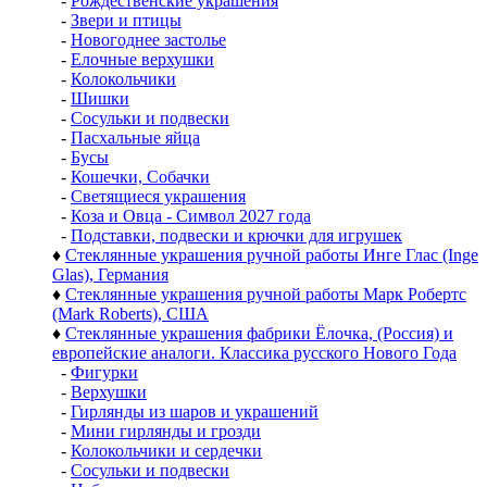
-
Рождественские украшения
-
Звери и птицы
-
Новогоднее застолье
-
Елочные верхушки
-
Колокольчики
-
Шишки
-
Сосульки и подвески
-
Пасхальные яйца
-
Бусы
-
Кошечки, Собачки
-
Светящиеся украшения
-
Коза и Овца - Символ 2027 года
-
Подставки, подвески и крючки для игрушек
♦
Стеклянные украшения ручной работы Инге Глас (Inge
Glas), Германия
♦
Стеклянные украшения ручной работы Марк Робертс
(Mark Roberts), США
♦
Стеклянные украшения фабрики Ёлочка, (Россия) и
европейские аналоги. Классика русского Нового Года
-
Фигурки
-
Верхушки
-
Гирлянды из шаров и украшений
-
Мини гирлянды и грозди
-
Колокольчики и сердечки
-
Сосульки и подвески