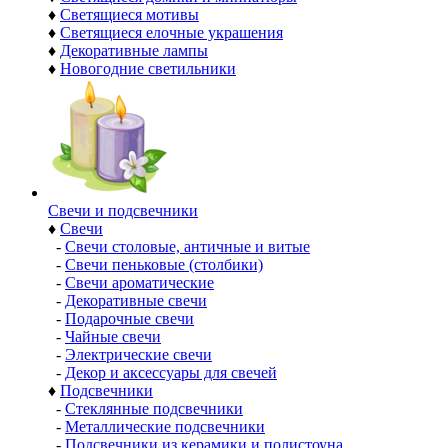
♦
Светящиеся мотивы
♦
Светящиеся елочные украшения
♦
Декоративные лампы
♦
Новогодние светильники
Свечи и подсвечники
♦
Свечи
-
Свечи столовые, античные и витые
-
Свечи пеньковые (столбики)
-
Свечи ароматические
-
Декоративные свечи
-
Подарочные свечи
-
Чайные свечи
-
Электрические свечи
-
Декор и аксессуары для свечей
♦
Подсвечники
-
Стеклянные подсвечники
-
Металлические подсвечники
-
Подсвечники из керамики и полистоуна