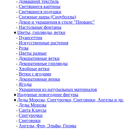
-
Домашний текстиль
-
Светящиеся картины
-
Светящиеся подушки
-
Снежные шары (Сноуболлы)
-
Декор и украшения в стиле "Прованс"
-
Настольные фонтаны
♦
Цветы, гирлянды, ветки
-
Пуансеттии
-
Искусственные растения
-
Розы
-
Цветы разные
-
Декоративные ветки
-
Декоративные гирлянды
-
Хвойные ветки
-
Ветки с ягодами
-
Декоративные венки
-
Ягоды
-
Украшения из натуральных материалов
♦
Надувные новогодние фигуры
♦
Деды Морозы, Снегурочки, Снеговики, Ангелы и др.
-
Деды Морозы
-
Санта Клаусы
-
Снегурочки
-
Снеговики
-
Ангелы, Феи, Эльфы, Гномы