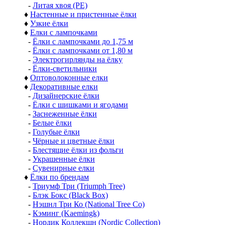
-
Литая хвоя (РЕ)
♦
Настенные и пристенные ёлки
♦
Узкие ёлки
♦
Елки с лампочками
-
Ёлки с лампочками до 1,75 м
-
Ёлки с лампочками от 1,80 м
-
Электрогирлянды на ёлку
-
Ёлки-светильники
♦
Оптоволоконные елки
♦
Декоративные елки
-
Дизайнерские ёлки
-
Ёлки с шишками и ягодами
-
Заснеженные ёлки
-
Белые ёлки
-
Голубые ёлки
-
Чёрные и цветные ёлки
-
Блестящие ёлки из фольги
-
Украшенные ёлки
-
Сувенирные елки
♦
Ёлки по брендам
-
Триумф Три (Triumph Tree)
-
Блэк Бокс (Black Box)
-
Нэшнл Три Ко (National Tree Co)
-
Кэминг (Kaemingk)
-
Нордик Коллекшн (Nordic Collection)