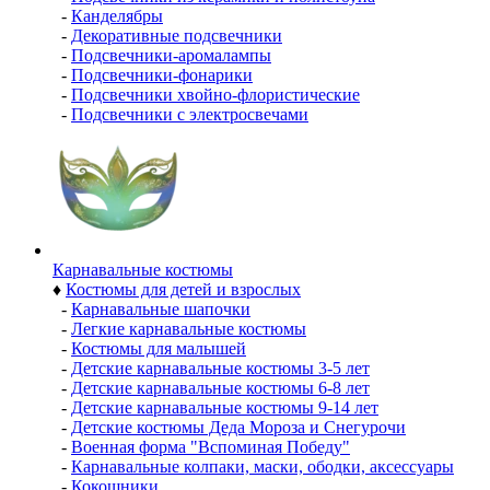
-
Канделябры
-
Декоративные подсвечники
-
Подсвечники-аромалампы
-
Подсвечники-фонарики
-
Подсвечники хвойно-флористические
-
Подсвечники с электросвечами
Карнавальные костюмы
♦
Костюмы для детей и взрослых
-
Карнавальные шапочки
-
Легкие карнавальные костюмы
-
Костюмы для малышей
-
Детские карнавальные костюмы 3-5 лет
-
Детские карнавальные костюмы 6-8 лет
-
Детские карнавальные костюмы 9-14 лет
-
Детские костюмы Деда Мороза и Снегурочи
-
Военная форма "Вспоминая Победу"
-
Карнавальные колпаки, маски, ободки, аксессуары
-
Кокошники