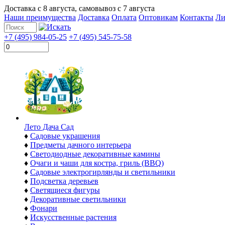
Доставка с
8 августа
, самовывоз с
7 августа
Наши преимущества
Доставка
Оплата
Оптовикам
Контакты
Ли
+7 (495) 984-05-25
+7 (495) 545-75-58
Лето Дача Сад
♦
Садовые украшения
♦
Предметы дачного интерьера
♦
Светодиодные декоративные камины
♦
Очаги и чаши для костра, гриль (BBQ)
♦
Садовые электрогирлянды и светильники
♦
Подсветка деревьев
♦
Светящиеся фигуры
♦
Декоративные светильники
♦
Фонари
♦
Искусственные растения