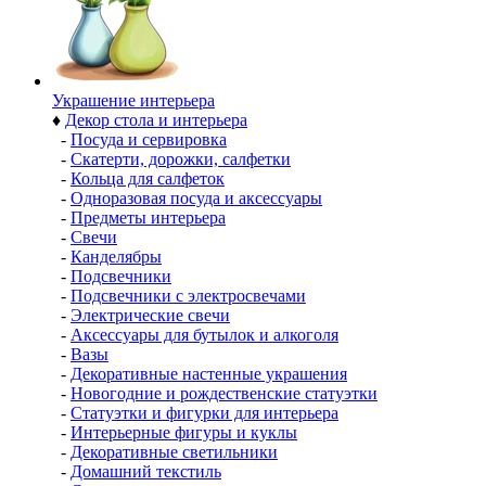
Украшение интерьера
♦
Декор стола и интерьера
-
Посуда и сервировка
-
Скатерти, дорожки, салфетки
-
Кольца для салфеток
-
Одноразовая посуда и аксессуары
-
Предметы интерьера
-
Свечи
-
Канделябры
-
Подсвечники
-
Подсвечники с электросвечами
-
Электрические свечи
-
Аксессуары для бутылок и алкоголя
-
Вазы
-
Декоративные настенные украшения
-
Новогодние и рождественские статуэтки
-
Статуэтки и фигурки для интерьера
-
Интерьерные фигуры и куклы
-
Декоративные светильники
-
Домашний текстиль