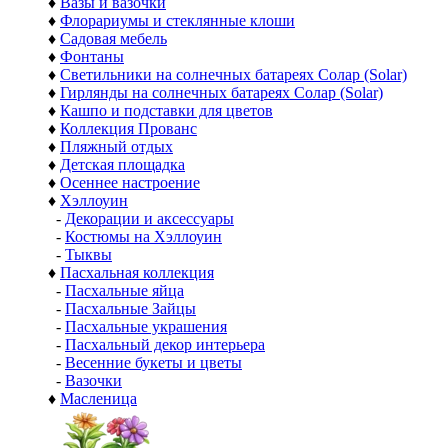
♦
Вазы и вазочки
♦
Флорариумы и стеклянные клоши
♦
Садовая мебель
♦
Фонтаны
♦
Светильники на солнечных батареях Солар (Solar)
♦
Гирлянды на солнечных батареях Солар (Solar)
♦
Кашпо и подставки для цветов
♦
Коллекция Прованс
♦
Пляжный отдых
♦
Детская площадка
♦
Осеннее настроение
♦
Хэллоуин
-
Декорации и аксессуары
-
Костюмы на Хэллоуин
-
Тыквы
♦
Пасхальная коллекция
-
Пасхальные яйца
-
Пасхальные Зайцы
-
Пасхальные украшения
-
Пасхальный декор интерьера
-
Весенние букеты и цветы
-
Вазочки
♦
Масленица