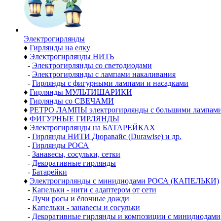
Электро­гирлянды
♦
Гирлянды на елку
♦
Электрогирлянды НИТЬ
-
Электрогирлянды со светодиодами
-
Электрогирлянды с лампами накаливания
-
Гирлянды с фигурными лампами и насадками
♦
Гирлянды МУЛЬТИШАРИКИ
♦
Гирлянды со СВЕЧАМИ
♦
РЕТРО ЛАМПЫ электрогирлянды с большими лампам
♦
ФИГУРНЫЕ ГИРЛЯНДЫ
♦
Электрогирлянды на БАТАРЕЙКАХ
-
Гирлянды НИТИ Дюравайс (Durawise) и др.
-
Гирлянды РОСА
-
Занавесы, сосульки, сетки
-
Декоративные гирлянды
-
Батарейки
♦
Электрогирлянды с минидиодами РОСА (КАПЕЛЬКИ)
-
Капельки - нити с адаптером от сети
-
Лучи росы и ёлочные дожди
-
Капельки - занавесы и сосульки
-
Декоративные гирлянды и композиции с минидиодами