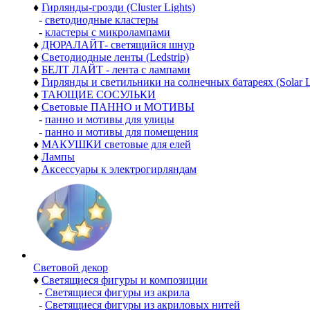
♦
Гирлянды-грозди (Cluster Lights)
-
светодиодные кластеры
-
кластеры с микролампами
♦
ДЮРАЛАЙТ- светящийся шнур
♦
Светодиодные ленты (Ledstrip)
♦
БЕЛТ ЛАЙТ - лента с лампами
♦
Гирлянды и светильники на солнечных батареях (Solar L
♦
ТАЮЩИЕ СОСУЛЬКИ
♦
Световые ПАННО и МОТИВЫ
-
панно и мотивы для улицы
-
панно и мотивы для помещения
♦
МАКУШКИ световые для елей
♦
Лампы
♦
Аксессуары к электрогирляндам
Световой декор
♦
Светящиеся фигуры и композиции
-
Светящиеся фигуры из акрила
-
Светящиеся фигуры из акриловых нитей