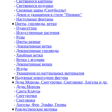
-
Светящиеся картины
-
Светящиеся подушки
-
Снежные шары (Сноуболлы)
-
Декор и украшения в стиле "Прованс"
-
Настольные фонтаны
♦
Цветы, гирлянды, ветки
-
Пуансеттии
-
Искусственные растения
-
Розы
-
Цветы разные
-
Декоративные ветки
-
Декоративные гирлянды
-
Хвойные ветки
-
Ветки с ягодами
-
Декоративные венки
-
Ягоды
-
Украшения из натуральных материалов
♦
Надувные новогодние фигуры
♦
Деды Морозы, Снегурочки, Снеговики, Ангелы и др.
-
Деды Морозы
-
Санта Клаусы
-
Снегурочки
-
Снеговики
-
Ангелы, Феи, Эльфы, Гномы
♦
Рождественские мотивы