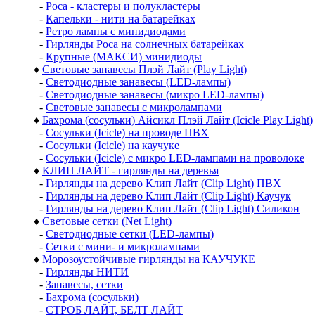
-
Роса - кластеры и полукластеры
-
Капельки - нити на батарейках
-
Ретро лампы с минидиодами
-
Гирлянды Роса на солнечных батарейках
-
Крупные (МАКСИ) минидиоды
♦
Световые занавесы Плэй Лайт (Play Light)
-
Светодиодные занавесы (LED-лампы)
-
Светодиодные занавесы (микро LED-лампы)
-
Световые занавесы с микролампами
♦
Бахрома (сосульки) Айсикл Плэй Лайт (Icicle Play Light)
-
Сосульки (Icicle) на проводе ПВХ
-
Сосульки (Icicle) на каучуке
-
Сосульки (Icicle) с микро LED-лампами на проволоке
♦
КЛИП ЛАЙТ - гирлянды на деревья
-
Гирлянды на дерево Клип Лайт (Clip Light) ПВХ
-
Гирлянды на дерево Клип Лайт (Clip Light) Каучук
-
Гирлянды на дерево Клип Лайт (Clip Light) Силикон
♦
Световые сетки (Net Light)
-
Светодиодные сетки (LED-лампы)
-
Сетки с мини- и микролампами
♦
Морозоустойчивые гирлянды на КАУЧУКЕ
-
Гирлянды НИТИ
-
Занавесы, сетки
-
Бахрома (сосульки)
-
СТРОБ ЛАЙТ, БЕЛТ ЛАЙТ