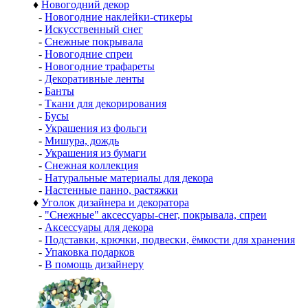
♦
Новогодний декор
-
Новогодние наклейки-стикеры
-
Искусственный снег
-
Снежные покрывала
-
Новогодние спреи
-
Новогодние трафареты
-
Декоративные ленты
-
Банты
-
Ткани для декорирования
-
Бусы
-
Украшения из фольги
-
Мишура, дождь
-
Украшения из бумаги
-
Снежная коллекция
-
Натуральные материалы для декора
-
Настенные панно, растяжки
♦
Уголок дизайнера и декоратора
-
"Снежные" аксессуары-снег, покрывала, спреи
-
Аксессуары для декора
-
Подставки, крючки, подвески, ёмкости для хранения
-
Упаковка подарков
-
В помощь дизайнеру