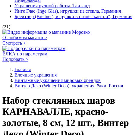
Нидерланды
Украшения ручной работы, Таиланд
Инге Глас (Inge Glas), игрушки из стекла, Германия
Брейтнер (Breitner), игрушки в стиле "кантри", Германия
(21)
О любимом магазине
Смотреть >
ЁЛКА по параметрам
Подобрать >
Главная
Елочные украшения
Винтажные украшения мировых брендов
Винтер Деко (Winter Deco), украшения, ёлки, Россия
Набор стеклянных шаров
КАРНАВАЛЛЕ, красно-
золотые, 8 см, 12 шт., Винтер
Деко (Winter Deco)