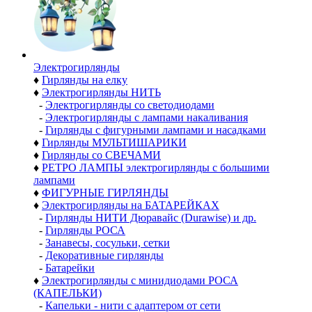
Электро­гирлянды
♦
Гирлянды на елку
♦
Электрогирлянды НИТЬ
-
Электрогирлянды со светодиодами
-
Электрогирлянды с лампами накаливания
-
Гирлянды с фигурными лампами и насадками
♦
Гирлянды МУЛЬТИШАРИКИ
♦
Гирлянды со СВЕЧАМИ
♦
РЕТРО ЛАМПЫ электрогирлянды с большими
лампами
♦
ФИГУРНЫЕ ГИРЛЯНДЫ
♦
Электрогирлянды на БАТАРЕЙКАХ
-
Гирлянды НИТИ Дюравайс (Durawise) и др.
-
Гирлянды РОСА
-
Занавесы, сосульки, сетки
-
Декоративные гирлянды
-
Батарейки
♦
Электрогирлянды с минидиодами РОСА
(КАПЕЛЬКИ)
-
Капельки - нити с адаптером от сети