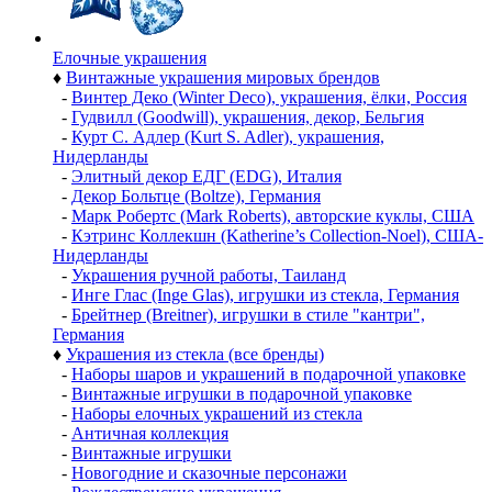
Елочные украшения
♦
Винтажные украшения мировых брендов
-
Винтер Деко (Winter Deco), украшения, ёлки, Россия
-
Гудвилл (Goodwill), украшения, декор, Бельгия
-
Курт С. Адлер (Kurt S. Adler), украшения,
Нидерланды
-
Элитный декор ЕДГ (EDG), Италия
-
Декор Больтце (Boltze), Германия
-
Марк Робертс (Mark Roberts), авторские куклы, США
-
Кэтринс Коллекшн (Katherine’s Collection-Noel), США-
Нидерланды
-
Украшения ручной работы, Таиланд
-
Инге Глас (Inge Glas), игрушки из стекла, Германия
-
Брейтнер (Breitner), игрушки в стиле "кантри",
Германия
♦
Украшения из стекла (все бренды)
-
Наборы шаров и украшений в подарочной упаковке
-
Винтажные игрушки в подарочной упаковке
-
Наборы елочных украшений из стекла
-
Античная коллекция
-
Винтажные игрушки
-
Новогодние и сказочные персонажи