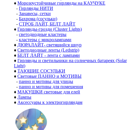
♦
Морозоустойчивые гирлянды на КАУЧУКЕ
-
Гирлянды НИТИ
-
Занавесы, сетки
-
Бахрома (сосульки)
-
СТРОБ ЛАЙТ, БЕЛТ ЛАЙТ
♦
Гирлянды-грозди (Cluster Lights)
-
светодиодные кластеры
-
кластеры с микролампами
♦
ДЮРАЛАЙТ- светящийся шнур
♦
Светодиодные ленты (Ledstrip)
♦
БЕЛТ ЛАЙТ - лента с лампами
♦
Гирлянды и светильники на солнечных батареях (Solar
Light)
♦
ТАЮЩИЕ СОСУЛЬКИ
♦
Световые ПАННО и МОТИВЫ
-
панно и мотивы для улицы
-
панно и мотивы для помещения
♦
МАКУШКИ световые для елей
♦
Лампы
♦
Аксессуары к электрогирляндам