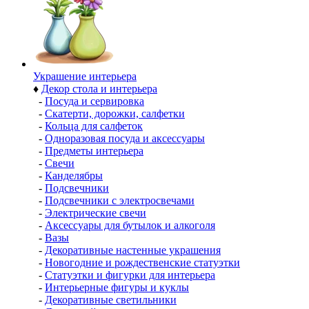
Украшение интерьера
♦
Декор стола и интерьера
-
Посуда и сервировка
-
Скатерти, дорожки, салфетки
-
Кольца для салфеток
-
Одноразовая посуда и аксессуары
-
Предметы интерьера
-
Свечи
-
Канделябры
-
Подсвечники
-
Подсвечники с электросвечами
-
Электрические свечи
-
Аксессуары для бутылок и алкоголя
-
Вазы
-
Декоративные настенные украшения
-
Новогодние и рождественские статуэтки
-
Статуэтки и фигурки для интерьера
-
Интерьерные фигуры и куклы
-
Декоративные светильники