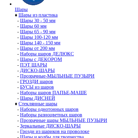
Шары
♦
Шары из пластика
-
Шары 30 - 50 мм
-
Шары 60 мм
-
Шары 65 - 90 мм
-
Шары 100-120 мм
-
Шары 140 - 150 мм
-
Шары от 200 мм
-
Наборы шаров ДЕЛЮКС
-
Шары с ДЕКОРОМ
-
ПЭТ ШАРЫ
-
ДИСКО-ШАРЫ
-
Прозрачные-МЫЛЬНЫЕ ПУЗЫРИ
-
ГРОЗДИ шаров
-
БУСЫ из шаров
-
Наборы шаров ПАПЬЕ-МАШЕ
-
Шары ДИСНЕЙ
♦
Стеклянные шары
-
Наборы однотонных шаров
-
Наборы разноцветных шаров
-
Прозрачные шары МЫЛЬНЫЕ ПУЗЫРИ
-
Зеркальные ДИСКО-ШАРЫ
-
Грозди из шариков на проволоке
-
Шары и колбы для творчества