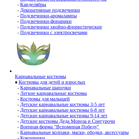
-
Канделябры
-
Декоративные подсвечники
-
Подсвечники-аромалампы
-
Подсвечники-фонарики
-
Подсвечники хвойно-флористические
-
Подсвечники с электросвечами
Карнавальные костюмы
♦
Костюмы для детей и взрослых
-
Карнавальные шапочки
-
Легкие карнавальные костюмы
-
Костюмы для малышей
-
Детские карнавальные костюмы 3-5 лет
-
Детские карнавальные костюмы 6-8 лет
-
Детские карнавальные костюмы 9-14 лет
-
Детские костюмы Деда Мороза и Снегурочи
-
Военная форма "Вспоминая Победу"
-
Карнавальные колпаки, маски, ободки, аксессуары
-
Кокошники