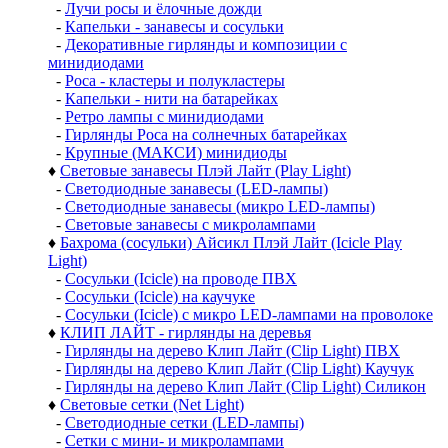
-
Лучи росы и ёлочные дожди
-
Капельки - занавесы и сосульки
-
Декоративные гирлянды и композиции с
минидиодами
-
Роса - кластеры и полукластеры
-
Капельки - нити на батарейках
-
Ретро лампы с минидиодами
-
Гирлянды Роса на солнечных батарейках
-
Крупные (МАКСИ) минидиоды
♦
Световые занавесы Плэй Лайт (Play Light)
-
Светодиодные занавесы (LED-лампы)
-
Светодиодные занавесы (микро LED-лампы)
-
Световые занавесы с микролампами
♦
Бахрома (сосульки) Айсикл Плэй Лайт (Icicle Play
Light)
-
Сосульки (Icicle) на проводе ПВХ
-
Сосульки (Icicle) на каучуке
-
Сосульки (Icicle) с микро LED-лампами на проволоке
♦
КЛИП ЛАЙТ - гирлянды на деревья
-
Гирлянды на дерево Клип Лайт (Clip Light) ПВХ
-
Гирлянды на дерево Клип Лайт (Clip Light) Каучук
-
Гирлянды на дерево Клип Лайт (Clip Light) Силикон
♦
Световые сетки (Net Light)
-
Светодиодные сетки (LED-лампы)
-
Сетки с мини- и микролампами