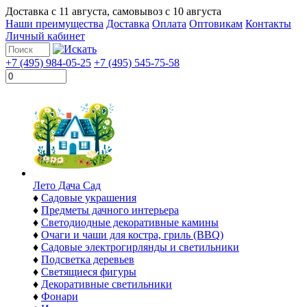
Доставка с
11 августа
, самовывоз с
10 августа
Наши преимущества
Доставка
Оплата
Оптовикам
Контакты
Личный кабинет
+7 (495) 984-05-25
+7 (495) 545-75-58
Лето Дача Сад
♦
Садовые украшения
♦
Предметы дачного интерьера
♦
Светодиодные декоративные камины
♦
Очаги и чаши для костра, гриль (BBQ)
♦
Садовые электрогирлянды и светильники
♦
Подсветка деревьев
♦
Светящиеся фигуры
♦
Декоративные светильники
♦
Фонари