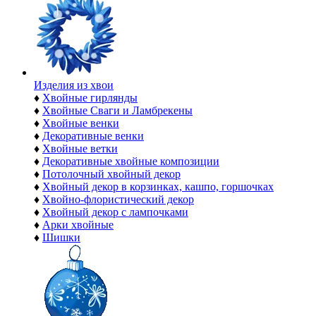
Изделия из хвои
♦
Хвойные гирлянды
♦
Хвойные Сваги и Ламбрекены
♦
Хвойные венки
♦
Декоративные венки
♦
Хвойные ветки
♦
Декоративные хвойные композиции
♦
Потолочный хвойный декор
♦
Хвойный декор в корзинках, кашпо, горшочках
♦
Хвойно-флористический декор
♦
Хвойный декор с лампочками
♦
Арки хвойные
♦
Шишки