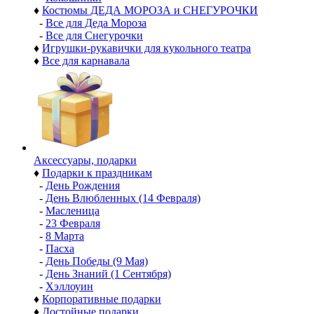
♦
Костюмы ДЕДА МОРОЗА и СНЕГУРОЧКИ
-
Все для Деда Мороза
-
Все для Снегурочки
♦
Игрушки-рукавички для кукольного театра
♦
Все для карнавала
Аксессуары, подарки
♦
Подарки к праздникам
-
День Рождения
-
День Влюбленных (14 Февраля)
-
Масленица
-
23 Февраля
-
8 Марта
-
Пасха
-
День Победы (9 Мая)
-
День Знаний (1 Сентября)
-
Хэллоуин
♦
Корпоративные подарки
♦
Достойные подарки