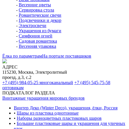
-
Весенние цветы
-
Сервировка стола
-
Романтические свечи
-
Подсвечники и декор
-
Электросвечи
-
Украшения из бумаги
-
Симфония огней
-
Садовая романтика
-
Весенняя упаковка
Ёлка по параметрам
На портале поставщиков
АДРЕС
115230, Москва, Электролитный
проезд, д.3, с.2
+7 (495) 984-05-25
многоканальный
+7 (495) 545-75-58
оптовикам
ПОДКАТАЛОГ РАЗДЕЛА
Винтажные украшения мировых брендов
Винтер Деко (Winter Deco), украшения, ёлки, Россия
•
Шары из пластика однотонные
•
Наборы разноцветных пластиковых шаров
•
Большие пластиковые шары и украшения для уличных
елок