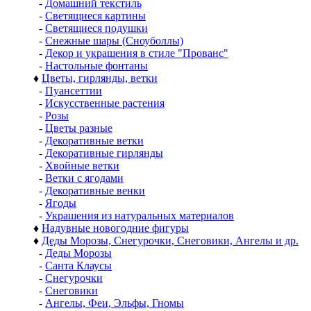
-
Домашний текстиль
-
Светящиеся картины
-
Светящиеся подушки
-
Снежные шары (Сноуболлы)
-
Декор и украшения в стиле "Прованс"
-
Настольные фонтаны
♦
Цветы, гирлянды, ветки
-
Пуансеттии
-
Искусственные растения
-
Розы
-
Цветы разные
-
Декоративные ветки
-
Декоративные гирлянды
-
Хвойные ветки
-
Ветки с ягодами
-
Декоративные венки
-
Ягоды
-
Украшения из натуральных материалов
♦
Надувные новогодние фигуры
♦
Деды Морозы, Снегурочки, Снеговики, Ангелы и др.
-
Деды Морозы
-
Санта Клаусы
-
Снегурочки
-
Снеговики
-
Ангелы, Феи, Эльфы, Гномы