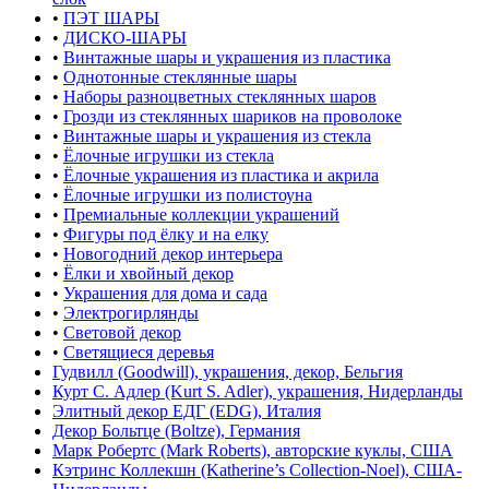
•
ПЭТ ШАРЫ
•
ДИСКО-ШАРЫ
•
Винтажные шары и украшения из пластика
•
Однотонные стеклянные шары
•
Наборы разноцветных стеклянных шаров
•
Грозди из стеклянных шариков на проволоке
•
Винтажные шары и украшения из стекла
•
Ёлочные игрушки из стекла
•
Ёлочные украшения из пластика и акрила
•
Ёлочные игрушки из полистоуна
•
Премиальные коллекции украшений
•
Фигуры под ёлку и на елку
•
Новогодний декор интерьера
•
Ёлки и хвойный декор
•
Украшения для дома и сада
•
Электрогирлянды
•
Световой декор
•
Светящиеся деревья
Гудвилл (Goodwill), украшения, декор, Бельгия
Курт С. Адлер (Kurt S. Adler), украшения, Нидерланды
Элитный декор ЕДГ (EDG), Италия
Декор Больтце (Boltze), Германия
Марк Робертс (Mark Roberts), авторские куклы, США
Кэтринс Коллекшн (Katherine’s Collection-Noel), США-