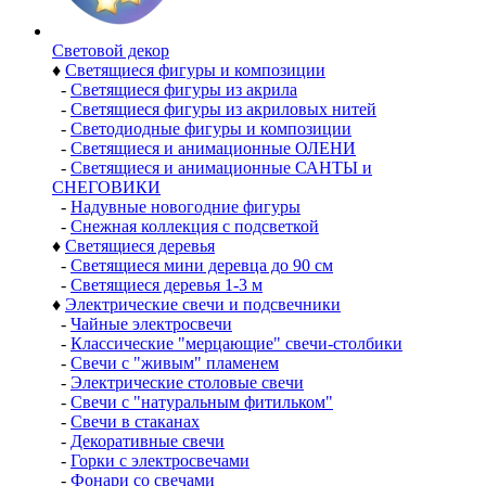
Световой декор
♦
Светящиеся фигуры и композиции
-
Светящиеся фигуры из акрила
-
Светящиеся фигуры из акриловых нитей
-
Светодиодные фигуры и композиции
-
Светящиеся и анимационные ОЛЕНИ
-
Светящиеся и анимационные САНТЫ и
СНЕГОВИКИ
-
Надувные новогодние фигуры
-
Снежная коллекция с подсветкой
♦
Светящиеся деревья
-
Светящиеся мини деревца до 90 см
-
Светящиеся деревья 1-3 м
♦
Электрические свечи и подсвечники
-
Чайные электросвечи
-
Классические "мерцающие" свечи-столбики
-
Свечи с "живым" пламенем
-
Электрические столовые свечи
-
Свечи с "натуральным фитильком"
-
Свечи в стаканах
-
Декоративные свечи
-
Горки с электросвечами
-
Фонари со свечами