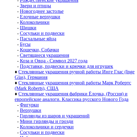
-
Рождественские украшения
-
Звери и птицы
-
Новогоднее застолье
-
Елочные верхушки
-
Колокольчики
-
Шишки
-
Сосульки и подвески
-
Пасхальные яйца
-
Бусы
-
Кошечки, Собачки
-
Светящиеся украшения
-
Коза и Овца - Символ 2027 года
-
Подставки, подвески и крючки для игрушек
♦
Стеклянные украшения ручной работы Инге Глас (Inge
Glas), Германия
♦
Стеклянные украшения ручной работы Марк Робертс
(Mark Roberts), США
♦
Стеклянные украшения фабрики Ёлочка, (Россия) и
европейские аналоги. Классика русского Нового Года
-
Фигурки
-
Верхушки
-
Гирлянды из шаров и украшений
-
Мини гирлянды и грозди
-
Колокольчики и сердечки
-
Сосульки и подвески