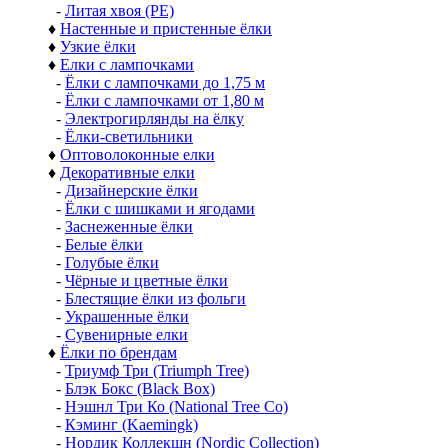
-
Литая хвоя (РЕ)
♦
Настенные и пристенные ёлки
♦
Узкие ёлки
♦
Елки с лампочками
-
Ёлки с лампочками до 1,75 м
-
Ёлки с лампочками от 1,80 м
-
Электрогирлянды на ёлку
-
Ёлки-светильники
♦
Оптоволоконные елки
♦
Декоративные елки
-
Дизайнерские ёлки
-
Ёлки с шишками и ягодами
-
Заснеженные ёлки
-
Белые ёлки
-
Голубые ёлки
-
Чёрные и цветные ёлки
-
Блестящие ёлки из фольги
-
Украшенные ёлки
-
Сувенирные елки
♦
Ёлки по брендам
-
Триумф Три (Triumph Tree)
-
Блэк Бокс (Black Box)
-
Нэшнл Три Ко (National Tree Co)
-
Кэминг (Kaemingk)
-
Нордик Коллекшн (Nordic Collection)