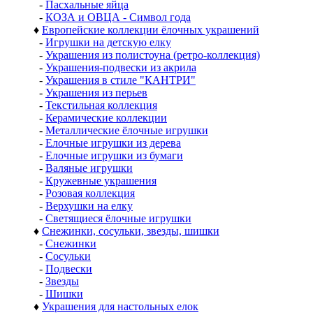
-
Пасхальные яйца
-
КОЗА и ОВЦА - Символ года
♦
Европейские коллекции ёлочных украшений
-
Игрушки на детскую елку
-
Украшения из полистоуна (ретро-коллекция)
-
Украшения-подвески из акрила
-
Украшения в стиле "КАНТРИ"
-
Украшения из перьев
-
Текстильная коллекция
-
Керамические коллекции
-
Металлические ёлочные игрушки
-
Елочные игрушки из дерева
-
Елочные игрушки из бумаги
-
Валяные игрушки
-
Кружевные украшения
-
Розовая коллекция
-
Верхушки на елку
-
Светящиеся ёлочные игрушки
♦
Снежинки, сосульки, звезды, шишки
-
Снежинки
-
Сосульки
-
Подвески
-
Звезды
-
Шишки
♦
Украшения для настольных елок