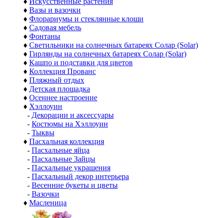
♦
Искусственные растения
♦
Вазы и вазочки
♦
Флорариумы и стеклянные клоши
♦
Садовая мебель
♦
Фонтаны
♦
Светильники на солнечных батареях Солар (Solar)
♦
Гирлянды на солнечных батареях Солар (Solar)
♦
Кашпо и подставки для цветов
♦
Коллекция Прованс
♦
Пляжный отдых
♦
Детская площадка
♦
Осеннее настроение
♦
Хэллоуин
-
Декорации и аксессуары
-
Костюмы на Хэллоуин
-
Тыквы
♦
Пасхальная коллекция
-
Пасхальные яйца
-
Пасхальные Зайцы
-
Пасхальные украшения
-
Пасхальный декор интерьера
-
Весенние букеты и цветы
-
Вазочки
♦
Масленица