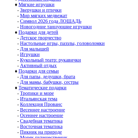
♦
Мягкие игрушки
-
Зверушки и птички
-
Мир мягких медвежат
-
Символ 2026 года ЛОШАДЬ
-
Новогодние танцующие игрушки
♦
Подарки для детей
-
Детское творчество
-
Настольные игры, паззлы, головоломки
-
Для малышей
-
Игрушки
-
Кукольный театр: рукавички
-
Активный отдых
♦
Подарки для семьи
-
Для папы, дедушки, брата
-
Для мамы, бабушки, сестры
♦
Тематические подарки
-
Тропики и море
-
Итальянская тема
-
Коллекция Прованс
-
Весеннее настроение
-
Осеннее настроение
-
Свадебная тематика
-
Восточная тематика
-
Пикник на природе
-
Моряк путешественик