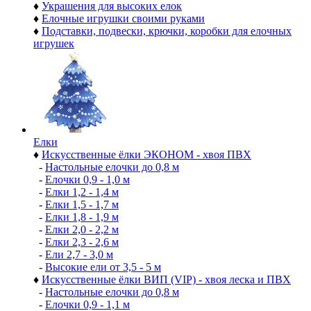
♦
Украшения для высоких елок
♦
Елочные игрушки своими руками
♦
Подставки, подвески, крючки, коробки для елочных
игрушек
Елки
♦
Искусственные ёлки ЭКОНОМ - хвоя ПВХ
-
Настольные елочки до 0,8 м
-
Елочки 0,9 - 1,0 м
-
Елки 1,2 - 1,4 м
-
Елки 1,5 - 1,7 м
-
Елки 1,8 - 1,9 м
-
Елки 2,0 - 2,2 м
-
Елки 2,3 - 2,6 м
-
Ели 2,7 - 3,0 м
-
Высокие ели от 3,5 - 5 м
♦
Искусственные ёлки ВИП (VIP) - хвоя леска и ПВХ
-
Настольные елочки до 0,8 м
-
Елочки 0,9 - 1,1 м