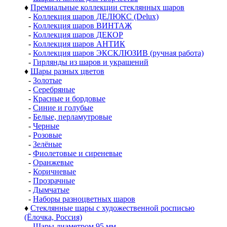
♦
Премиальные коллекции стеклянных шаров
-
Коллекция шаров ДЕЛЮКС (Delux)
-
Коллекция шаров ВИНТАЖ
-
Коллекция шаров ДЕКОР
-
Коллекция шаров АНТИК
-
Коллекция шаров ЭКСКЛЮЗИВ (ручная работа)
-
Гирлянды из шаров и украшений
♦
Шары разных цветов
-
Золотые
-
Серебряные
-
Красные и бордовые
-
Синие и голубые
-
Белые, перламутровые
-
Черные
-
Розовые
-
Зелёные
-
Фиолетовые и сиреневые
-
Оранжевые
-
Коричневые
-
Прозрачные
-
Дымчатые
-
Наборы разноцветных шаров
♦
Стеклянные шары с художественной росписью
(Ёлочка, Россия)
-
Шары диаметром 95 мм