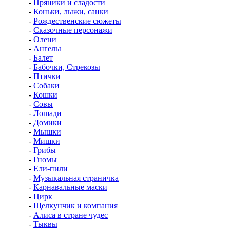
-
Пряники и сладости
-
Коньки, лыжи, санки
-
Рождественские сюжеты
-
Сказочные персонажи
-
Олени
-
Ангелы
-
Балет
-
Бабочки, Стрекозы
-
Птички
-
Собаки
-
Кошки
-
Совы
-
Лошади
-
Домики
-
Мышки
-
Мишки
-
Грибы
-
Гномы
-
Ели-пили
-
Музыкальная страничка
-
Карнавальные маски
-
Цирк
-
Щелкунчик и компания
-
Алиса в стране чудес
-
Тыквы