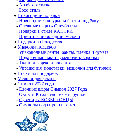
-
Арабская сказка
-
Бохо стиль
♦
Новогодние подарки
-
Новогодние фигуры на ёлку и под ёлку
-
Снежные шары - Сноуболлы
-
Подарки в стиле КАНТРИ
-
Приятные новогодние мелочи
♦
Подарки на Рождество
♦
Упаковка подарков
-
Упаковочные ленты, банты, пленка и бумага
-
Подарочные пакеты, мешочки, коробки
-
Ткани для декорирования
-
Украшения, подставки, мешочки для бутылок
♦
Носки для подарков
♦
Мелочи для декора
♦
Символ 2027 года
-
Ёлочные шары Символ 2027 Года
-
Овцы и Козы - ёлочные игрушки
-
Сувениры КОЗЫ и ОВЦЫ
-
Символы года прошлых лет