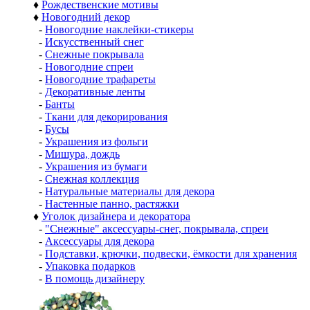
♦
Рождественские мотивы
♦
Новогодний декор
-
Новогодние наклейки-стикеры
-
Искусственный снег
-
Снежные покрывала
-
Новогодние спреи
-
Новогодние трафареты
-
Декоративные ленты
-
Банты
-
Ткани для декорирования
-
Бусы
-
Украшения из фольги
-
Мишура, дождь
-
Украшения из бумаги
-
Снежная коллекция
-
Натуральные материалы для декора
-
Настенные панно, растяжки
♦
Уголок дизайнера и декоратора
-
"Снежные" аксессуары-снег, покрывала, спреи
-
Аксессуары для декора
-
Подставки, крючки, подвески, ёмкости для хранения
-
Упаковка подарков
-
В помощь дизайнеру