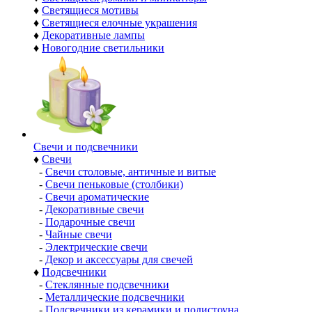
♦
Светящиеся мотивы
♦
Светящиеся елочные украшения
♦
Декоративные лампы
♦
Новогодние светильники
Свечи и подсвечники
♦
Свечи
-
Свечи столовые, античные и витые
-
Свечи пеньковые (столбики)
-
Свечи ароматические
-
Декоративные свечи
-
Подарочные свечи
-
Чайные свечи
-
Электрические свечи
-
Декор и аксессуары для свечей
♦
Подсвечники
-
Стеклянные подсвечники
-
Металлические подсвечники
-
Подсвечники из керамики и полистоуна