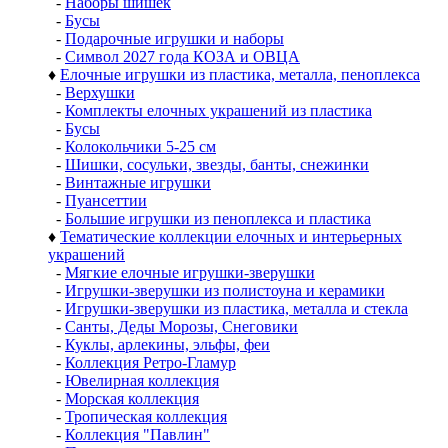
-
Наборы шишек
-
Бусы
-
Подарочные игрушки и наборы
-
Символ 2027 года КОЗА и ОВЦА
♦
Елочные игрушки из пластика, металла, пеноплекса
-
Верхушки
-
Комплекты елочных украшений из пластика
-
Бусы
-
Колокольчики 5-25 см
-
Шишки, сосульки, звезды, банты, снежинки
-
Винтажные игрушки
-
Пуансеттии
-
Большие игрушки из пеноплекса и пластика
♦
Тематические коллекции елочных и интерьерных
украшений
-
Мягкие елочные игрушки-зверушки
-
Игрушки-зверушки из полистоуна и керамики
-
Игрушки-зверушки из пластика, металла и стекла
-
Санты, Деды Морозы, Снеговики
-
Куклы, арлекины, эльфы, феи
-
Коллекция Ретро-Гламур
-
Ювелирная коллекция
-
Морская коллекция
-
Тропическая коллекция
-
Коллекция "Павлин"