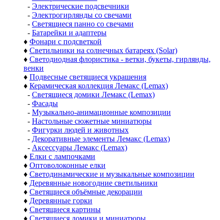
-
Электрические подсвечники
-
Электрогирлянды со свечами
-
Светящиеся панно со свечами
-
Батарейки и адаптеры
♦
Фонари с подсветкой
♦
Светильники на солнечных батареях (Solar)
♦
Светодиодная флористика - ветки, букеты, гирлянды,
венки
♦
Подвесные светящиеся украшения
♦
Керамическая коллекция Лемакс (Lemax)
-
Светящиеся домики Лемакс (Lemax)
-
Фасады
-
Музыкально-анимационные композиции
-
Настольные сюжетные миниатюры
-
Фигурки людей и животных
-
Декоративные элементы Лемакс (Lemax)
-
Аксессуары Лемакс (Lemax)
♦
Елки с лампочками
♦
Оптоволоконные елки
♦
Светодинамические и музыкальные композиции
♦
Деревянные новогодние светильники
♦
Светящиеся объёмные декорации
♦
Деревянные горки
♦
Светящиеся картины
♦
Светящиеся домики и миниатюры