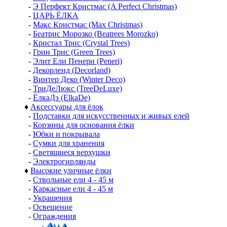
-
Э Перфект Кристмас (A Perfect Christmas)
-
ЦАРЬ ЁЛКА
-
Макс Кристмас (Max Christmas)
-
Беатрис Морозко (Beatrees Morozko)
-
Кристал Трис (Crystal Trees)
-
Грин Трис (Green Trees)
-
Элит Ели Пенери (Peneri)
-
Декорленд (Decorland)
-
Винтер Деко (Winter Deco)
-
ТриДеЛюкс (TreeDeLuxe)
-
ЁлкаДэ (ElkaDe)
♦
Аксессуары для ёлок
-
Подставки для искусственных и живых елей
-
Корзины для основания ёлки
-
Юбки и покрывала
-
Сумки для хранения
-
Светящиеся верхушки
-
Электрогирлянды
♦
Высокие уличные ёлки
-
Ствольные ели 4 - 45 м
-
Каркасные ели 4 - 45 м
-
Украшения
-
Освещение
-
Ограждения