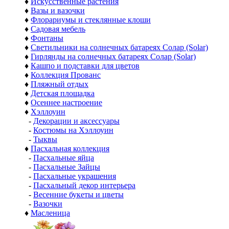
♦
Искусственные растения
♦
Вазы и вазочки
♦
Флорариумы и стеклянные клоши
♦
Садовая мебель
♦
Фонтаны
♦
Светильники на солнечных батареях Солар (Solar)
♦
Гирлянды на солнечных батареях Солар (Solar)
♦
Кашпо и подставки для цветов
♦
Коллекция Прованс
♦
Пляжный отдых
♦
Детская площадка
♦
Осеннее настроение
♦
Хэллоуин
-
Декорации и аксессуары
-
Костюмы на Хэллоуин
-
Тыквы
♦
Пасхальная коллекция
-
Пасхальные яйца
-
Пасхальные Зайцы
-
Пасхальные украшения
-
Пасхальный декор интерьера
-
Весенние букеты и цветы
-
Вазочки
♦
Масленица