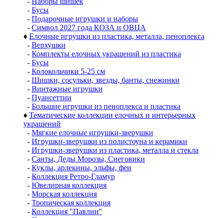
-
Наборы шишек
-
Бусы
-
Подарочные игрушки и наборы
-
Символ 2027 года КОЗА и ОВЦА
♦
Елочные игрушки из пластика, металла, пеноплекса
-
Верхушки
-
Комплекты елочных украшений из пластика
-
Бусы
-
Колокольчики 5-25 см
-
Шишки, сосульки, звезды, банты, снежинки
-
Винтажные игрушки
-
Пуансеттии
-
Большие игрушки из пеноплекса и пластика
♦
Тематические коллекции елочных и интерьерных
украшений
-
Мягкие елочные игрушки-зверушки
-
Игрушки-зверушки из полистоуна и керамики
-
Игрушки-зверушки из пластика, металла и стекла
-
Санты, Деды Морозы, Снеговики
-
Куклы, арлекины, эльфы, феи
-
Коллекция Ретро-Гламур
-
Ювелирная коллекция
-
Морская коллекция
-
Тропическая коллекция
-
Коллекция "Павлин"