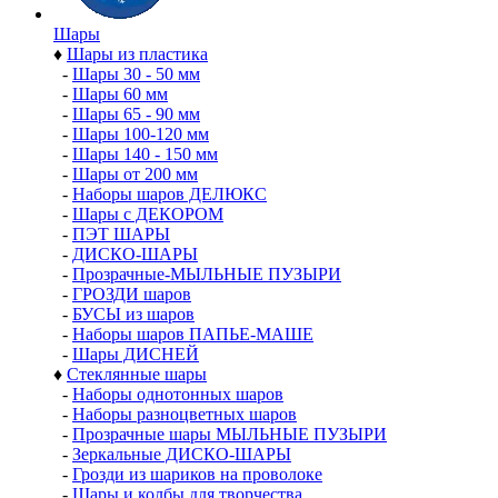
Шары
♦
Шары из пластика
-
Шары 30 - 50 мм
-
Шары 60 мм
-
Шары 65 - 90 мм
-
Шары 100-120 мм
-
Шары 140 - 150 мм
-
Шары от 200 мм
-
Наборы шаров ДЕЛЮКС
-
Шары с ДЕКОРОМ
-
ПЭТ ШАРЫ
-
ДИСКО-ШАРЫ
-
Прозрачные-МЫЛЬНЫЕ ПУЗЫРИ
-
ГРОЗДИ шаров
-
БУСЫ из шаров
-
Наборы шаров ПАПЬЕ-МАШЕ
-
Шары ДИСНЕЙ
♦
Стеклянные шары
-
Наборы однотонных шаров
-
Наборы разноцветных шаров
-
Прозрачные шары МЫЛЬНЫЕ ПУЗЫРИ
-
Зеркальные ДИСКО-ШАРЫ
-
Грозди из шариков на проволоке
-
Шары и колбы для творчества