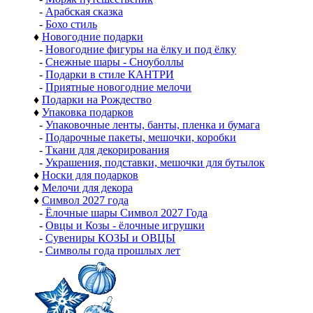
-
Арабская сказка
-
Бохо стиль
♦
Новогодние подарки
-
Новогодние фигуры на ёлку и под ёлку
-
Снежные шары - Сноуболлы
-
Подарки в стиле КАНТРИ
-
Приятные новогодние мелочи
♦
Подарки на Рождество
♦
Упаковка подарков
-
Упаковочные ленты, банты, пленка и бумага
-
Подарочные пакеты, мешочки, коробки
-
Ткани для декорирования
-
Украшения, подставки, мешочки для бутылок
♦
Носки для подарков
♦
Мелочи для декора
♦
Символ 2027 года
-
Ёлочные шары Символ 2027 Года
-
Овцы и Козы - ёлочные игрушки
-
Сувениры КОЗЫ и ОВЦЫ
-
Символы года прошлых лет