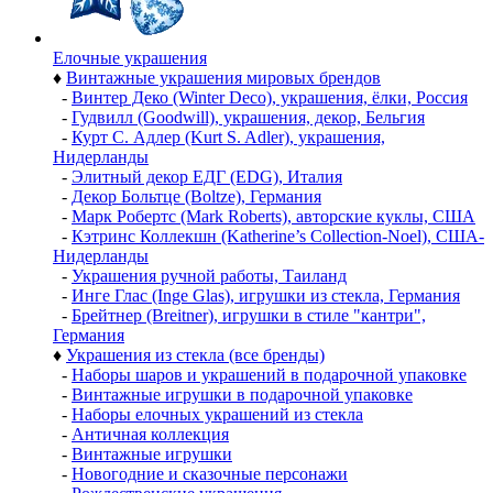
Елочные украшения
♦
Винтажные украшения мировых брендов
-
Винтер Деко (Winter Deco), украшения, ёлки, Россия
-
Гудвилл (Goodwill), украшения, декор, Бельгия
-
Курт С. Адлер (Kurt S. Adler), украшения,
Нидерланды
-
Элитный декор ЕДГ (EDG), Италия
-
Декор Больтце (Boltze), Германия
-
Марк Робертс (Mark Roberts), авторские куклы, США
-
Кэтринс Коллекшн (Katherine’s Collection-Noel), США-
Нидерланды
-
Украшения ручной работы, Таиланд
-
Инге Глас (Inge Glas), игрушки из стекла, Германия
-
Брейтнер (Breitner), игрушки в стиле "кантри",
Германия
♦
Украшения из стекла (все бренды)
-
Наборы шаров и украшений в подарочной упаковке
-
Винтажные игрушки в подарочной упаковке
-
Наборы елочных украшений из стекла
-
Античная коллекция
-
Винтажные игрушки
-
Новогодние и сказочные персонажи