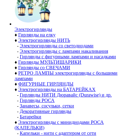
Электро­гирлянды
♦
Гирлянды на елку
♦
Электрогирлянды НИТЬ
-
Электрогирлянды со светодиодами
-
Электрогирлянды с лампами накаливания
-
Гирлянды с фигурными лампами и насадками
♦
Гирлянды МУЛЬТИШАРИКИ
♦
Гирлянды со СВЕЧАМИ
♦
РЕТРО ЛАМПЫ электрогирлянды с большими
лампами
♦
ФИГУРНЫЕ ГИРЛЯНДЫ
♦
Электрогирлянды на БАТАРЕЙКАХ
-
Гирлянды НИТИ Дюравайс (Durawise) и др.
-
Гирлянды РОСА
-
Занавесы, сосульки, сетки
-
Декоративные гирлянды
-
Батарейки
♦
Электрогирлянды с минидиодами РОСА
(КАПЕЛЬКИ)
-
Капельки - нити с адаптером от сети