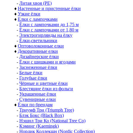
-
Литая хвоя (РЕ)
♦
Настенные и пристенные ёлки
♦
Узкие ёлки
♦
Елки с лампочками
-
Ёлки с лампочками до 1,75 м
-
Ёлки с лампочками от 1,80 м
-
Электрогирлянды на ёлку
-
Ёлки-светильники
♦
Оптоволоконные елки
♦
Декоративные елки
-
Дизайнерские ёлки
-
Ёлки с шишками и ягодами
-
Заснеженные ёлки
-
Белые ёлки
-
Голубые ёлки
-
Чёрные и цветные ёлки
-
Блестящие ёлки из фольги
-
Украшенные ёлки
-
Сувенирные елки
♦
Ёлки по брендам
-
Триумф Три (Triumph Tree)
-
Блэк Бокс (Black Box)
-
Нэшнл Три Ко (National Tree Co)
-
Кэминг (Kaemingk)
-
Нордик Коллекшн (Nordic Collection)