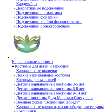
-
Канделябры
-
Декоративные подсвечники
-
Подсвечники-аромалампы
-
Подсвечники-фонарики
-
Подсвечники хвойно-флористические
-
Подсвечники с электросвечами
Карнавальные костюмы
♦
Костюмы для детей и взрослых
-
Карнавальные шапочки
-
Легкие карнавальные костюмы
-
Костюмы для малышей
-
Детские карнавальные костюмы 3-5 лет
-
Детские карнавальные костюмы 6-8 лет
-
Детские карнавальные костюмы 9-14 лет
-
Детские костюмы Деда Мороза и Снегурочи
-
Военная форма "Вспоминая Победу"
-
Карнавальные колпаки, маски, ободки, аксессуары
-
Кокошники