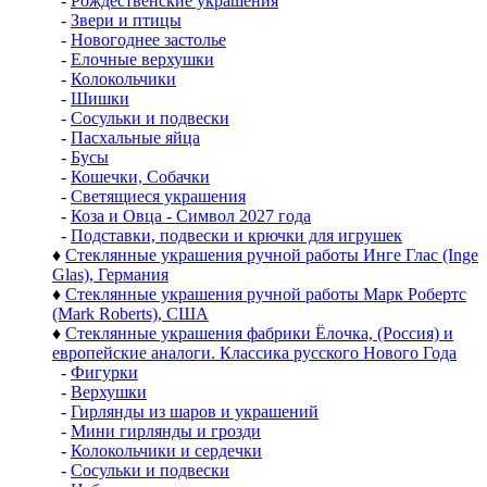
-
Рождественские украшения
-
Звери и птицы
-
Новогоднее застолье
-
Елочные верхушки
-
Колокольчики
-
Шишки
-
Сосульки и подвески
-
Пасхальные яйца
-
Бусы
-
Кошечки, Собачки
-
Светящиеся украшения
-
Коза и Овца - Символ 2027 года
-
Подставки, подвески и крючки для игрушек
♦
Стеклянные украшения ручной работы Инге Глас (Inge
Glas), Германия
♦
Стеклянные украшения ручной работы Марк Робертс
(Mark Roberts), США
♦
Стеклянные украшения фабрики Ёлочка, (Россия) и
европейские аналоги. Классика русского Нового Года
-
Фигурки
-
Верхушки
-
Гирлянды из шаров и украшений
-
Мини гирлянды и грозди
-
Колокольчики и сердечки
-
Сосульки и подвески