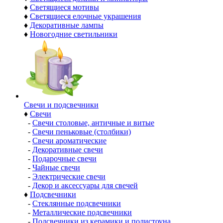
♦
Светящиеся мотивы
♦
Светящиеся елочные украшения
♦
Декоративные лампы
♦
Новогодние светильники
Свечи и подсвечники
♦
Свечи
-
Свечи столовые, античные и витые
-
Свечи пеньковые (столбики)
-
Свечи ароматические
-
Декоративные свечи
-
Подарочные свечи
-
Чайные свечи
-
Электрические свечи
-
Декор и аксессуары для свечей
♦
Подсвечники
-
Стеклянные подсвечники
-
Металлические подсвечники
-
Подсвечники из керамики и полистоуна