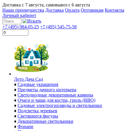
Доставка с
7 августа
, самовывоз с
6 августа
Наши преимущества
Доставка
Оплата
Оптовикам
Контакты
Личный кабинет
+7 (495) 984-05-25
+7 (495) 545-75-58
Лето Дача Сад
♦
Садовые украшения
♦
Предметы дачного интерьера
♦
Светодиодные декоративные камины
♦
Очаги и чаши для костра, гриль (BBQ)
♦
Садовые электрогирлянды и светильники
♦
Подсветка деревьев
♦
Светящиеся фигуры
♦
Декоративные светильники
♦
Фонари