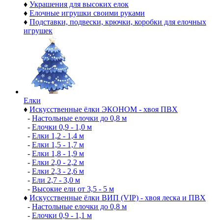
♦
Украшения для высоких елок
♦
Елочные игрушки своими руками
♦
Подставки, подвески, крючки, коробки для елочных
игрушек
Елки
♦
Искусственные ёлки ЭКОНОМ - хвоя ПВХ
-
Настольные елочки до 0,8 м
-
Елочки 0,9 - 1,0 м
-
Елки 1,2 - 1,4 м
-
Елки 1,5 - 1,7 м
-
Елки 1,8 - 1,9 м
-
Елки 2,0 - 2,2 м
-
Елки 2,3 - 2,6 м
-
Ели 2,7 - 3,0 м
-
Высокие ели от 3,5 - 5 м
♦
Искусственные ёлки ВИП (VIP) - хвоя леска и ПВХ
-
Настольные елочки до 0,8 м
-
Елочки 0,9 - 1,1 м