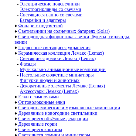
-
Электрические подсвечники
-
Электрогирлянды со свечами
-
Светящиеся панно со свечами
-
Батарейки и адаптеры
♦
Фонари с подсветкой
♦
Светильники на солнечных батареях (Solar)
♦
Светодиодная флористика - ветки, букеты, гирлянды,
венки
♦
Подвесные светящиеся украшения
♦
Керамическая коллекция Лемакс (Lemax)
-
Светящиеся домики Лемакс (Lemax)
-
Фасады
-
Музыкально-анимационные композиции
-
Настольные сюжетные миниатюры
-
Фигурки людей и животных
-
Декоративные элементы Лемакс (Lemax)
-
Аксессуары Лемакс (Lemax)
♦
Елки с лампочками
♦
Оптоволоконные елки
♦
Светодинамические и музыкальные композиции
♦
Деревянные новогодние светильники
♦
Светящиеся объёмные декорации
♦
Деревянные горки
♦
Светящиеся картины
♦
Светящиеся домики и миниатюры