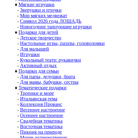
♦
Мягкие игрушки
-
Зверушки и птички
-
Мир мягких медвежат
-
Символ 2026 года ЛОШАДЬ
-
Новогодние танцующие игрушки
♦
Подарки для детей
-
Детское творчество
-
Настольные игры, паззлы, головоломки
-
Для малышей
-
Игрушки
-
Кукольный театр: рукавички
-
Активный отдых
♦
Подарки для семьи
-
Для папы, дедушки, брата
-
Для мамы, бабушки, сестры
♦
Тематические подарки
-
Тропики и море
-
Итальянская тема
-
Коллекция Прованс
-
Весеннее настроение
-
Осеннее настроение
-
Свадебная тематика
-
Восточная тематика
-
Пикник на природе
-
Моряк путешественик