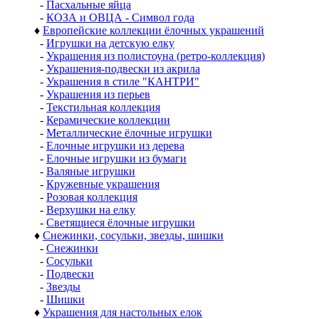
-
Пасхальные яйца
-
КОЗА и ОВЦА - Символ года
♦
Европейские коллекции ёлочных украшений
-
Игрушки на детскую елку
-
Украшения из полистоуна (ретро-коллекция)
-
Украшения-подвески из акрила
-
Украшения в стиле "КАНТРИ"
-
Украшения из перьев
-
Текстильная коллекция
-
Керамические коллекции
-
Металлические ёлочные игрушки
-
Елочные игрушки из дерева
-
Елочные игрушки из бумаги
-
Валяные игрушки
-
Кружевные украшения
-
Розовая коллекция
-
Верхушки на елку
-
Светящиеся ёлочные игрушки
♦
Снежинки, сосульки, звезды, шишки
-
Снежинки
-
Сосульки
-
Подвески
-
Звезды
-
Шишки
♦
Украшения для настольных елок