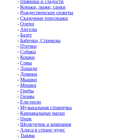
-
Пряники и сладости
-
Коньки, лыжи, санки
-
Рождественские сюжеты
-
Сказочные персонажи
-
Олени
-
Ангелы
-
Балет
-
Бабочки, Стрекозы
-
Птички
-
Собаки
-
Кошки
-
Совы
-
Лошади
-
Домики
-
Мышки
-
Мишки
-
Грибы
-
Гномы
-
Ели-пили
-
Музыкальная страничка
-
Карнавальные маски
-
Цирк
-
Щелкунчик и компания
-
Алиса в стране чудес
-
Тыквы