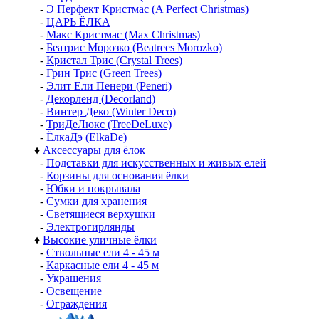
-
Э Перфект Кристмас (A Perfect Christmas)
-
ЦАРЬ ЁЛКА
-
Макс Кристмас (Max Christmas)
-
Беатрис Морозко (Beatrees Morozko)
-
Кристал Трис (Crystal Trees)
-
Грин Трис (Green Trees)
-
Элит Ели Пенери (Peneri)
-
Декорленд (Decorland)
-
Винтер Деко (Winter Deco)
-
ТриДеЛюкс (TreeDeLuxe)
-
ЁлкаДэ (ElkaDe)
♦
Аксессуары для ёлок
-
Подставки для искусственных и живых елей
-
Корзины для основания ёлки
-
Юбки и покрывала
-
Сумки для хранения
-
Светящиеся верхушки
-
Электрогирлянды
♦
Высокие уличные ёлки
-
Ствольные ели 4 - 45 м
-
Каркасные ели 4 - 45 м
-
Украшения
-
Освещение
-
Ограждения