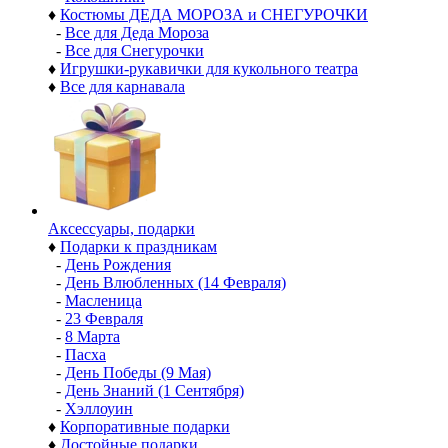
♦
Костюмы ДЕДА МОРОЗА и СНЕГУРОЧКИ
-
Все для Деда Мороза
-
Все для Снегурочки
♦
Игрушки-рукавички для кукольного театра
♦
Все для карнавала
Аксессуары, подарки
♦
Подарки к праздникам
-
День Рождения
-
День Влюбленных (14 Февраля)
-
Масленица
-
23 Февраля
-
8 Марта
-
Пасха
-
День Победы (9 Мая)
-
День Знаний (1 Сентября)
-
Хэллоуин
♦
Корпоративные подарки
♦
Достойные подарки