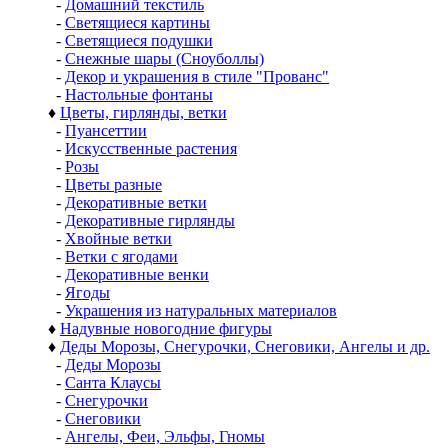
-
Домашний текстиль
-
Светящиеся картины
-
Светящиеся подушки
-
Снежные шары (Сноуболлы)
-
Декор и украшения в стиле "Прованс"
-
Настольные фонтаны
♦
Цветы, гирлянды, ветки
-
Пуансеттии
-
Искусственные растения
-
Розы
-
Цветы разные
-
Декоративные ветки
-
Декоративные гирлянды
-
Хвойные ветки
-
Ветки с ягодами
-
Декоративные венки
-
Ягоды
-
Украшения из натуральных материалов
♦
Надувные новогодние фигуры
♦
Деды Морозы, Снегурочки, Снеговики, Ангелы и др.
-
Деды Морозы
-
Санта Клаусы
-
Снегурочки
-
Снеговики
-
Ангелы, Феи, Эльфы, Гномы