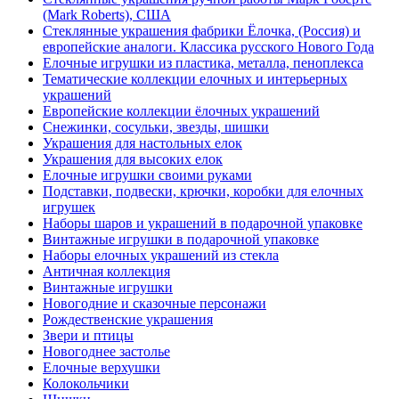
(Mark Roberts), США
Стеклянные украшения фабрики Ёлочка, (Россия) и
европейские аналоги. Классика русского Нового Года
Елочные игрушки из пластика, металла, пеноплекса
Тематические коллекции елочных и интерьерных
украшений
Европейские коллекции ёлочных украшений
Снежинки, сосульки, звезды, шишки
Украшения для настольных елок
Украшения для высоких елок
Елочные игрушки своими руками
Подставки, подвески, крючки, коробки для елочных
игрушек
Наборы шаров и украшений в подарочной упаковке
Винтажные игрушки в подарочной упаковке
Наборы елочных украшений из стекла
Античная коллекция
Винтажные игрушки
Новогодние и сказочные персонажи
Рождественские украшения
Звери и птицы
Новогоднее застолье
Елочные верхушки
Колокольчики