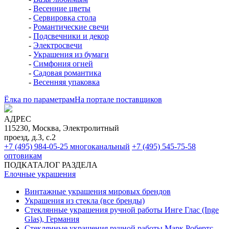
-
Весенние цветы
-
Сервировка стола
-
Романтические свечи
-
Подсвечники и декор
-
Электросвечи
-
Украшения из бумаги
-
Симфония огней
-
Садовая романтика
-
Весенняя упаковка
Ёлка по параметрам
На портале поставщиков
АДРЕС
115230, Москва, Электролитный
проезд, д.3, с.2
+7 (495) 984-05-25
многоканальный
+7 (495) 545-75-58
оптовикам
ПОДКАТАЛОГ РАЗДЕЛА
Елочные украшения
Винтажные украшения мировых брендов
Украшения из стекла (все бренды)
Стеклянные украшения ручной работы Инге Глас (Inge
Glas), Германия
Стеклянные украшения ручной работы Марк Робертс