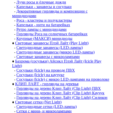
-
Лучи росы и ёлочные дожди
-
Капельки - занавесы и сосульки
-
Декоративные гирлянды и композиции с
минидиодами
-
Роса - кластеры и полукластеры
-
Капельки - нити на батарейках
-
Ретро лампы с минидиодами
-
Гирлянды Роса на солнечных батарейках
-
Крупные (МАКСИ) минидиоды
♦
Световые занавесы Плэй Лайт (Play Light)
-
Светодиодные занавесы (LED-лампы)
-
Светодиодные занавесы (микро LED-лампы)
-
Световые занавесы с микролампами
♦
Бахрома (сосульки) Айсикл Плэй Лайт (Icicle Play
Light)
-
Сосульки (Icicle) на проводе ПВХ
-
Сосульки (Icicle) на каучуке
-
Сосульки (Icicle) с микро LED-лампами на проволоке
♦
КЛИП ЛАЙТ - гирлянды на деревья
-
Гирлянды на дерево Клип Лайт (Clip Light) ПВХ
-
Гирлянды на дерево Клип Лайт (Clip Light) Каучук
-
Гирлянды на дерево Клип Лайт (Clip Light) Силикон
♦
Световые сетки (Net Light)
-
Светодиодные сетки (LED-лампы)
-
Сетки с мини- и микролампами