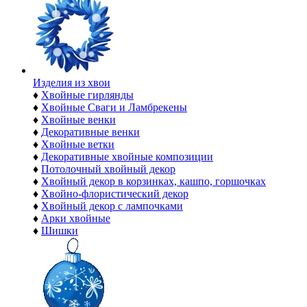
Изделия из хвои
♦
Хвойные гирлянды
♦
Хвойные Сваги и Ламбрекены
♦
Хвойные венки
♦
Декоративные венки
♦
Хвойные ветки
♦
Декоративные хвойные композиции
♦
Потолочный хвойный декор
♦
Хвойный декор в корзинках, кашпо, горшочках
♦
Хвойно-флористический декор
♦
Хвойный декор с лампочками
♦
Арки хвойные
♦
Шишки