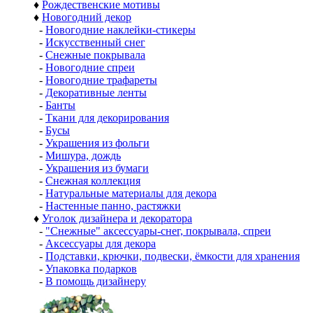
♦
Рождественские мотивы
♦
Новогодний декор
-
Новогодние наклейки-стикеры
-
Искусственный снег
-
Снежные покрывала
-
Новогодние спреи
-
Новогодние трафареты
-
Декоративные ленты
-
Банты
-
Ткани для декорирования
-
Бусы
-
Украшения из фольги
-
Мишура, дождь
-
Украшения из бумаги
-
Снежная коллекция
-
Натуральные материалы для декора
-
Настенные панно, растяжки
♦
Уголок дизайнера и декоратора
-
"Снежные" аксессуары-снег, покрывала, спреи
-
Аксессуары для декора
-
Подставки, крючки, подвески, ёмкости для хранения
-
Упаковка подарков
-
В помощь дизайнеру