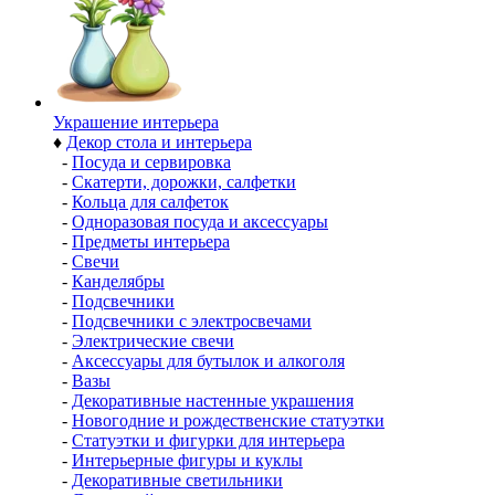
Украшение интерьера
♦
Декор стола и интерьера
-
Посуда и сервировка
-
Скатерти, дорожки, салфетки
-
Кольца для салфеток
-
Одноразовая посуда и аксессуары
-
Предметы интерьера
-
Свечи
-
Канделябры
-
Подсвечники
-
Подсвечники с электросвечами
-
Электрические свечи
-
Аксессуары для бутылок и алкоголя
-
Вазы
-
Декоративные настенные украшения
-
Новогодние и рождественские статуэтки
-
Статуэтки и фигурки для интерьера
-
Интерьерные фигуры и куклы
-
Декоративные светильники