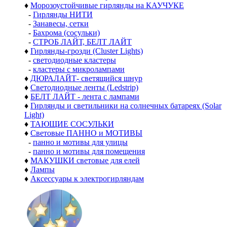
♦
Морозоустойчивые гирлянды на КАУЧУКЕ
-
Гирлянды НИТИ
-
Занавесы, сетки
-
Бахрома (сосульки)
-
СТРОБ ЛАЙТ, БЕЛТ ЛАЙТ
♦
Гирлянды-грозди (Cluster Lights)
-
светодиодные кластеры
-
кластеры с микролампами
♦
ДЮРАЛАЙТ- светящийся шнур
♦
Светодиодные ленты (Ledstrip)
♦
БЕЛТ ЛАЙТ - лента с лампами
♦
Гирлянды и светильники на солнечных батареях (Solar
Light)
♦
ТАЮЩИЕ СОСУЛЬКИ
♦
Световые ПАННО и МОТИВЫ
-
панно и мотивы для улицы
-
панно и мотивы для помещения
♦
МАКУШКИ световые для елей
♦
Лампы
♦
Аксессуары к электрогирляндам