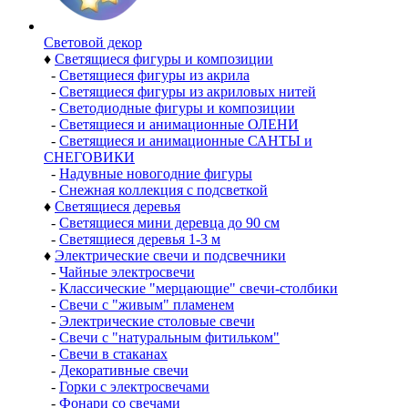
Световой декор
♦
Светящиеся фигуры и композиции
-
Светящиеся фигуры из акрила
-
Светящиеся фигуры из акриловых нитей
-
Светодиодные фигуры и композиции
-
Светящиеся и анимационные ОЛЕНИ
-
Светящиеся и анимационные САНТЫ и
СНЕГОВИКИ
-
Надувные новогодние фигуры
-
Снежная коллекция с подсветкой
♦
Светящиеся деревья
-
Светящиеся мини деревца до 90 см
-
Светящиеся деревья 1-3 м
♦
Электрические свечи и подсвечники
-
Чайные электросвечи
-
Классические "мерцающие" свечи-столбики
-
Свечи с "живым" пламенем
-
Электрические столовые свечи
-
Свечи с "натуральным фитильком"
-
Свечи в стаканах
-
Декоративные свечи
-
Горки с электросвечами
-
Фонари со свечами