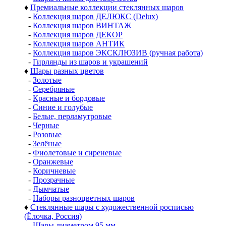
♦
Премиальные коллекции стеклянных шаров
-
Коллекция шаров ДЕЛЮКС (Delux)
-
Коллекция шаров ВИНТАЖ
-
Коллекция шаров ДЕКОР
-
Коллекция шаров АНТИК
-
Коллекция шаров ЭКСКЛЮЗИВ (ручная работа)
-
Гирлянды из шаров и украшений
♦
Шары разных цветов
-
Золотые
-
Серебряные
-
Красные и бордовые
-
Синие и голубые
-
Белые, перламутровые
-
Черные
-
Розовые
-
Зелёные
-
Фиолетовые и сиреневые
-
Оранжевые
-
Коричневые
-
Прозрачные
-
Дымчатые
-
Наборы разноцветных шаров
♦
Стеклянные шары с художественной росписью
(Ёлочка, Россия)
-
Шары диаметром 95 мм