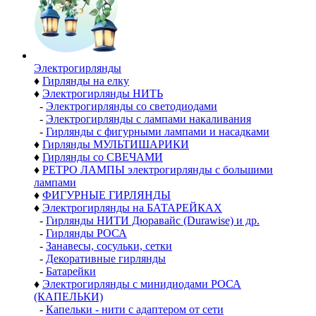
Электро­гирлянды
♦
Гирлянды на елку
♦
Электрогирлянды НИТЬ
-
Электрогирлянды со светодиодами
-
Электрогирлянды с лампами накаливания
-
Гирлянды с фигурными лампами и насадками
♦
Гирлянды МУЛЬТИШАРИКИ
♦
Гирлянды со СВЕЧАМИ
♦
РЕТРО ЛАМПЫ электрогирлянды с большими
лампами
♦
ФИГУРНЫЕ ГИРЛЯНДЫ
♦
Электрогирлянды на БАТАРЕЙКАХ
-
Гирлянды НИТИ Дюравайс (Durawise) и др.
-
Гирлянды РОСА
-
Занавесы, сосульки, сетки
-
Декоративные гирлянды
-
Батарейки
♦
Электрогирлянды с минидиодами РОСА
(КАПЕЛЬКИ)
-
Капельки - нити с адаптером от сети