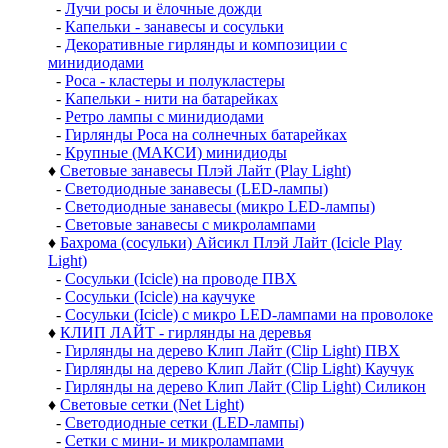
-
Лучи росы и ёлочные дожди
-
Капельки - занавесы и сосульки
-
Декоративные гирлянды и композиции с
минидиодами
-
Роса - кластеры и полукластеры
-
Капельки - нити на батарейках
-
Ретро лампы с минидиодами
-
Гирлянды Роса на солнечных батарейках
-
Крупные (МАКСИ) минидиоды
♦
Световые занавесы Плэй Лайт (Play Light)
-
Светодиодные занавесы (LED-лампы)
-
Светодиодные занавесы (микро LED-лампы)
-
Световые занавесы с микролампами
♦
Бахрома (сосульки) Айсикл Плэй Лайт (Icicle Play
Light)
-
Сосульки (Icicle) на проводе ПВХ
-
Сосульки (Icicle) на каучуке
-
Сосульки (Icicle) с микро LED-лампами на проволоке
♦
КЛИП ЛАЙТ - гирлянды на деревья
-
Гирлянды на дерево Клип Лайт (Clip Light) ПВХ
-
Гирлянды на дерево Клип Лайт (Clip Light) Каучук
-
Гирлянды на дерево Клип Лайт (Clip Light) Силикон
♦
Световые сетки (Net Light)
-
Светодиодные сетки (LED-лампы)
-
Сетки с мини- и микролампами