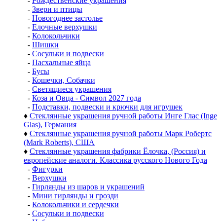
-
Рождественские украшения
-
Звери и птицы
-
Новогоднее застолье
-
Елочные верхушки
-
Колокольчики
-
Шишки
-
Сосульки и подвески
-
Пасхальные яйца
-
Бусы
-
Кошечки, Собачки
-
Светящиеся украшения
-
Коза и Овца - Символ 2027 года
-
Подставки, подвески и крючки для игрушек
♦
Стеклянные украшения ручной работы Инге Глас (Inge
Glas), Германия
♦
Стеклянные украшения ручной работы Марк Робертс
(Mark Roberts), США
♦
Стеклянные украшения фабрики Ёлочка, (Россия) и
европейские аналоги. Классика русского Нового Года
-
Фигурки
-
Верхушки
-
Гирлянды из шаров и украшений
-
Мини гирлянды и грозди
-
Колокольчики и сердечки
-
Сосульки и подвески