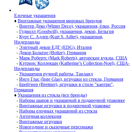
Елочные украшения
♦
Винтажные украшения мировых брендов
-
Винтер Деко (Winter Deco), украшения, ёлки, Россия
-
Гудвилл (Goodwill), украшения, декор, Бельгия
-
Курт С. Адлер (Kurt S. Adler), украшения,
Нидерланды
-
Элитный декор ЕДГ (EDG), Италия
-
Декор Больтце (Boltze), Германия
-
Марк Робертс (Mark Roberts), авторские куклы, США
-
Кэтринс Коллекшн (Katherine’s Collection-Noel), США-
Нидерланды
-
Украшения ручной работы, Таиланд
-
Инге Глас (Inge Glas), игрушки из стекла, Германия
-
Брейтнер (Breitner), игрушки в стиле "кантри",
Германия
♦
Украшения из стекла (все бренды)
-
Наборы шаров и украшений в подарочной упаковке
-
Винтажные игрушки в подарочной упаковке
-
Наборы елочных украшений из стекла
-
Античная коллекция
-
Винтажные игрушки
-
Новогодние и сказочные персонажи