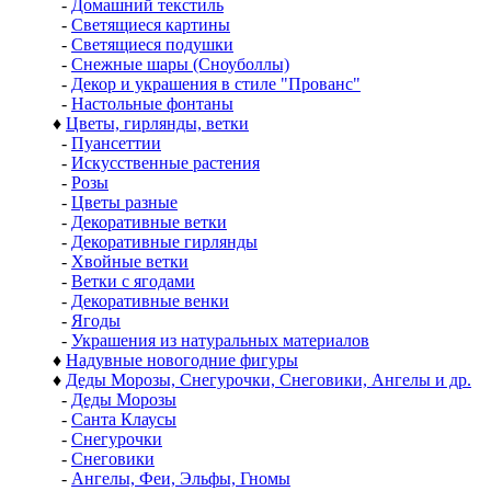
-
Домашний текстиль
-
Светящиеся картины
-
Светящиеся подушки
-
Снежные шары (Сноуболлы)
-
Декор и украшения в стиле "Прованс"
-
Настольные фонтаны
♦
Цветы, гирлянды, ветки
-
Пуансеттии
-
Искусственные растения
-
Розы
-
Цветы разные
-
Декоративные ветки
-
Декоративные гирлянды
-
Хвойные ветки
-
Ветки с ягодами
-
Декоративные венки
-
Ягоды
-
Украшения из натуральных материалов
♦
Надувные новогодние фигуры
♦
Деды Морозы, Снегурочки, Снеговики, Ангелы и др.
-
Деды Морозы
-
Санта Клаусы
-
Снегурочки
-
Снеговики
-
Ангелы, Феи, Эльфы, Гномы