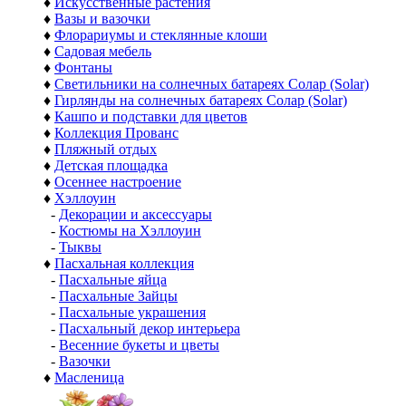
♦
Искусственные растения
♦
Вазы и вазочки
♦
Флорариумы и стеклянные клоши
♦
Садовая мебель
♦
Фонтаны
♦
Светильники на солнечных батареях Солар (Solar)
♦
Гирлянды на солнечных батареях Солар (Solar)
♦
Кашпо и подставки для цветов
♦
Коллекция Прованс
♦
Пляжный отдых
♦
Детская площадка
♦
Осеннее настроение
♦
Хэллоуин
-
Декорации и аксессуары
-
Костюмы на Хэллоуин
-
Тыквы
♦
Пасхальная коллекция
-
Пасхальные яйца
-
Пасхальные Зайцы
-
Пасхальные украшения
-
Пасхальный декор интерьера
-
Весенние букеты и цветы
-
Вазочки
♦
Масленица