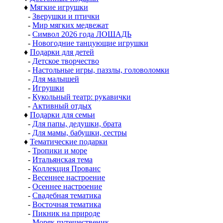
♦
Мягкие игрушки
-
Зверушки и птички
-
Мир мягких медвежат
-
Символ 2026 года ЛОШАДЬ
-
Новогодние танцующие игрушки
♦
Подарки для детей
-
Детское творчество
-
Настольные игры, паззлы, головоломки
-
Для малышей
-
Игрушки
-
Кукольный театр: рукавички
-
Активный отдых
♦
Подарки для семьи
-
Для папы, дедушки, брата
-
Для мамы, бабушки, сестры
♦
Тематические подарки
-
Тропики и море
-
Итальянская тема
-
Коллекция Прованс
-
Весеннее настроение
-
Осеннее настроение
-
Свадебная тематика
-
Восточная тематика
-
Пикник на природе
-
Моряк путешественик