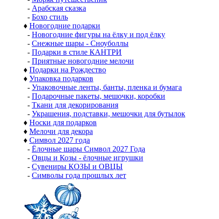
-
Арабская сказка
-
Бохо стиль
♦
Новогодние подарки
-
Новогодние фигуры на ёлку и под ёлку
-
Снежные шары - Сноуболлы
-
Подарки в стиле КАНТРИ
-
Приятные новогодние мелочи
♦
Подарки на Рождество
♦
Упаковка подарков
-
Упаковочные ленты, банты, пленка и бумага
-
Подарочные пакеты, мешочки, коробки
-
Ткани для декорирования
-
Украшения, подставки, мешочки для бутылок
♦
Носки для подарков
♦
Мелочи для декора
♦
Символ 2027 года
-
Ёлочные шары Символ 2027 Года
-
Овцы и Козы - ёлочные игрушки
-
Сувениры КОЗЫ и ОВЦЫ
-
Символы года прошлых лет