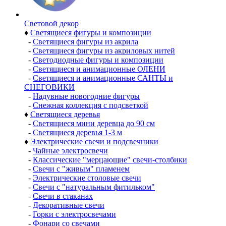
Световой декор
♦
Светящиеся фигуры и композиции
-
Светящиеся фигуры из акрила
-
Светящиеся фигуры из акриловых нитей
-
Светодиодные фигуры и композиции
-
Светящиеся и анимационные ОЛЕНИ
-
Светящиеся и анимационные САНТЫ и
СНЕГОВИКИ
-
Надувные новогодние фигуры
-
Снежная коллекция с подсветкой
♦
Светящиеся деревья
-
Светящиеся мини деревца до 90 см
-
Светящиеся деревья 1-3 м
♦
Электрические свечи и подсвечники
-
Чайные электросвечи
-
Классические "мерцающие" свечи-столбики
-
Свечи с "живым" пламенем
-
Электрические столовые свечи
-
Свечи с "натуральным фитильком"
-
Свечи в стаканах
-
Декоративные свечи
-
Горки с электросвечами
-
Фонари со свечами