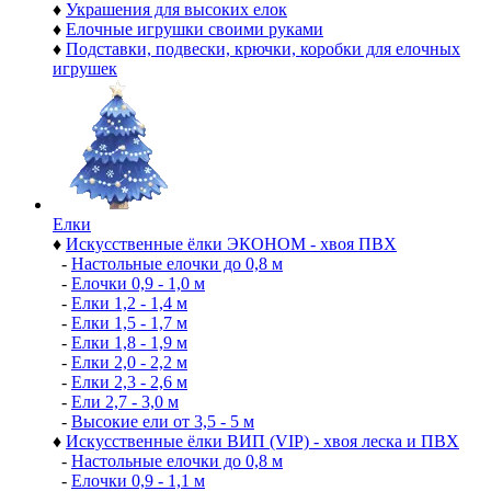
♦
Украшения для высоких елок
♦
Елочные игрушки своими руками
♦
Подставки, подвески, крючки, коробки для елочных
игрушек
Елки
♦
Искусственные ёлки ЭКОНОМ - хвоя ПВХ
-
Настольные елочки до 0,8 м
-
Елочки 0,9 - 1,0 м
-
Елки 1,2 - 1,4 м
-
Елки 1,5 - 1,7 м
-
Елки 1,8 - 1,9 м
-
Елки 2,0 - 2,2 м
-
Елки 2,3 - 2,6 м
-
Ели 2,7 - 3,0 м
-
Высокие ели от 3,5 - 5 м
♦
Искусственные ёлки ВИП (VIP) - хвоя леска и ПВХ
-
Настольные елочки до 0,8 м
-
Елочки 0,9 - 1,1 м