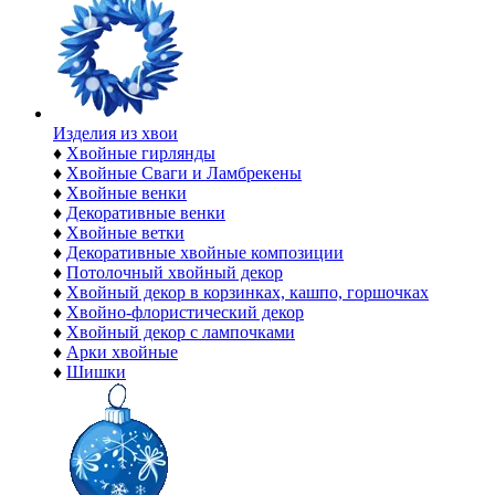
Изделия из хвои
♦
Хвойные гирлянды
♦
Хвойные Сваги и Ламбрекены
♦
Хвойные венки
♦
Декоративные венки
♦
Хвойные ветки
♦
Декоративные хвойные композиции
♦
Потолочный хвойный декор
♦
Хвойный декор в корзинках, кашпо, горшочках
♦
Хвойно-флористический декор
♦
Хвойный декор с лампочками
♦
Арки хвойные
♦
Шишки