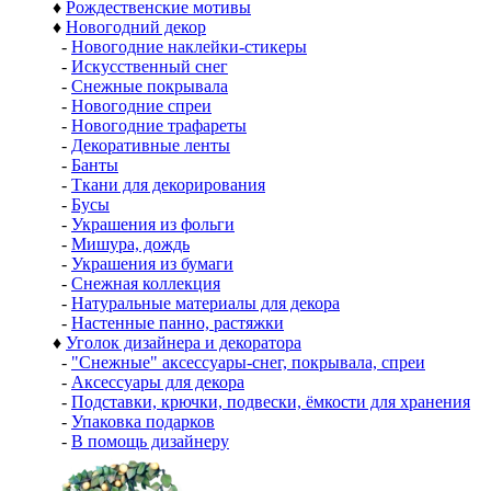
♦
Рождественские мотивы
♦
Новогодний декор
-
Новогодние наклейки-стикеры
-
Искусственный снег
-
Снежные покрывала
-
Новогодние спреи
-
Новогодние трафареты
-
Декоративные ленты
-
Банты
-
Ткани для декорирования
-
Бусы
-
Украшения из фольги
-
Мишура, дождь
-
Украшения из бумаги
-
Снежная коллекция
-
Натуральные материалы для декора
-
Настенные панно, растяжки
♦
Уголок дизайнера и декоратора
-
"Снежные" аксессуары-снег, покрывала, спреи
-
Аксессуары для декора
-
Подставки, крючки, подвески, ёмкости для хранения
-
Упаковка подарков
-
В помощь дизайнеру