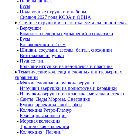
-
Наборы шишек
-
Бусы
-
Подарочные игрушки и наборы
-
Символ 2027 года КОЗА и ОВЦА
♦
Елочные игрушки из пластика, металла, пеноплекса
-
Верхушки
-
Комплекты елочных украшений из пластика
-
Бусы
-
Колокольчики 5-25 см
-
Шишки, сосульки, звезды, банты, снежинки
-
Винтажные игрушки
-
Пуансеттии
-
Большие игрушки из пеноплекса и пластика
♦
Тематические коллекции елочных и интерьерных
украшений
-
Мягкие елочные игрушки-зверушки
-
Игрушки-зверушки из полистоуна и керамики
-
Игрушки-зверушки из пластика, металла и стекла
-
Санты, Деды Морозы, Снеговики
-
Куклы, арлекины, эльфы, феи
-
Коллекция Ретро-Гламур
-
Ювелирная коллекция
-
Морская коллекция
-
Тропическая коллекция
-
Коллекция "Павлин"