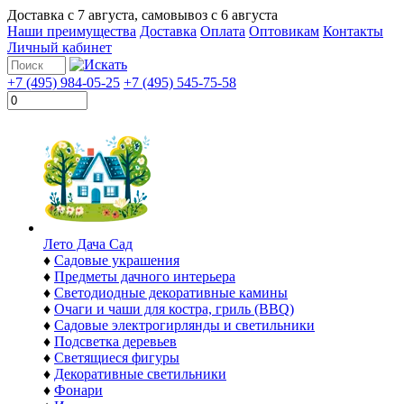
Доставка с
7 августа
, самовывоз с
6 августа
Наши преимущества
Доставка
Оплата
Оптовикам
Контакты
Личный кабинет
+7 (495) 984-05-25
+7 (495) 545-75-58
Лето Дача Сад
♦
Садовые украшения
♦
Предметы дачного интерьера
♦
Светодиодные декоративные камины
♦
Очаги и чаши для костра, гриль (BBQ)
♦
Садовые электрогирлянды и светильники
♦
Подсветка деревьев
♦
Светящиеся фигуры
♦
Декоративные светильники
♦
Фонари