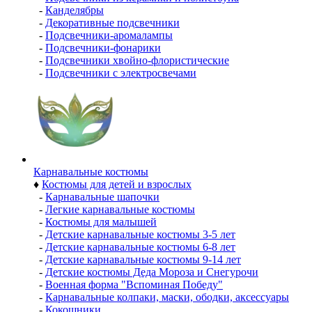
-
Канделябры
-
Декоративные подсвечники
-
Подсвечники-аромалампы
-
Подсвечники-фонарики
-
Подсвечники хвойно-флористические
-
Подсвечники с электросвечами
Карнавальные костюмы
♦
Костюмы для детей и взрослых
-
Карнавальные шапочки
-
Легкие карнавальные костюмы
-
Костюмы для малышей
-
Детские карнавальные костюмы 3-5 лет
-
Детские карнавальные костюмы 6-8 лет
-
Детские карнавальные костюмы 9-14 лет
-
Детские костюмы Деда Мороза и Снегурочи
-
Военная форма "Вспоминая Победу"
-
Карнавальные колпаки, маски, ободки, аксессуары
-
Кокошники