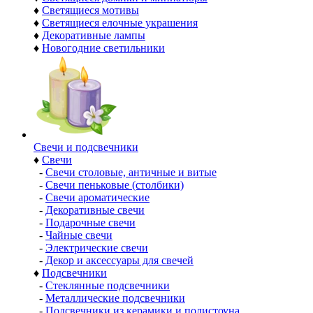
♦
Светящиеся мотивы
♦
Светящиеся елочные украшения
♦
Декоративные лампы
♦
Новогодние светильники
Свечи и подсвечники
♦
Свечи
-
Свечи столовые, античные и витые
-
Свечи пеньковые (столбики)
-
Свечи ароматические
-
Декоративные свечи
-
Подарочные свечи
-
Чайные свечи
-
Электрические свечи
-
Декор и аксессуары для свечей
♦
Подсвечники
-
Стеклянные подсвечники
-
Металлические подсвечники
-
Подсвечники из керамики и полистоуна