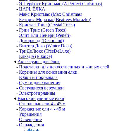
-
Э Перфект Кристмас (A Perfect Christmas)
-
ЦАРЬ ЁЛКА
-
Макс Кристмас (Max Christmas)
-
Беатрис Морозко (Beatrees Morozko)
-
Кристал Трис (Crystal Trees)
-
Грин Трис (Green Trees)
-
Элит Ели Пенери (Peneri)
-
Декорленд (Decorland)
-
Винтер Деко (Winter Deco)
-
ТриДеЛюкс (TreeDeLuxe)
-
ЁлкаДэ (ElkaDe)
♦
Аксессуары для ёлок
-
Подставки для искусственных и живых елей
-
Корзины для основания ёлки
-
Юбки и покрывала
-
Сумки для хранения
-
Светящиеся верхушки
-
Электрогирлянды
♦
Высокие уличные ёлки
-
Ствольные ели 4 - 45 м
-
Каркасные ели 4 - 45 м
-
Украшения
-
Освещение
-
Ограждения