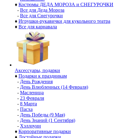
♦
Костюмы ДЕДА МОРОЗА и СНЕГУРОЧКИ
-
Все для Деда Мороза
-
Все для Снегурочки
♦
Игрушки-рукавички для кукольного театра
♦
Все для карнавала
Аксессуары, подарки
♦
Подарки к праздникам
-
День Рождения
-
День Влюбленных (14 Февраля)
-
Масленица
-
23 Февраля
-
8 Марта
-
Пасха
-
День Победы (9 Мая)
-
День Знаний (1 Сентября)
-
Хэллоуин
♦
Корпоративные подарки
♦
Достойные подарки