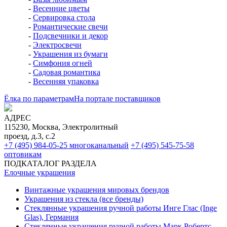
-
Весенние цветы
-
Сервировка стола
-
Романтические свечи
-
Подсвечники и декор
-
Электросвечи
-
Украшения из бумаги
-
Симфония огней
-
Садовая романтика
-
Весенняя упаковка
Ёлка по параметрам
На портале поставщиков
АДРЕС
115230, Москва, Электролитный
проезд, д.3, с.2
+7 (495) 984-05-25
многоканальный
+7 (495) 545-75-58
оптовикам
ПОДКАТАЛОГ РАЗДЕЛА
Елочные украшения
Винтажные украшения мировых брендов
Украшения из стекла (все бренды)
Стеклянные украшения ручной работы Инге Глас (Inge
Glas), Германия
Стеклянные украшения ручной работы Марк Робертс