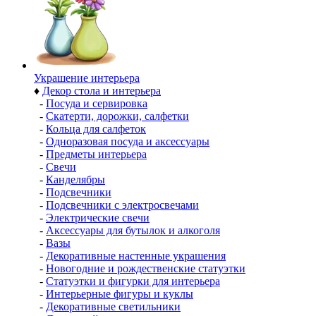
Украшение интерьера
♦
Декор стола и интерьера
-
Посуда и сервировка
-
Скатерти, дорожки, салфетки
-
Кольца для салфеток
-
Одноразовая посуда и аксессуары
-
Предметы интерьера
-
Свечи
-
Канделябры
-
Подсвечники
-
Подсвечники с электросвечами
-
Электрические свечи
-
Аксессуары для бутылок и алкоголя
-
Вазы
-
Декоративные настенные украшения
-
Новогодние и рождественские статуэтки
-
Статуэтки и фигурки для интерьера
-
Интерьерные фигуры и куклы
-
Декоративные светильники