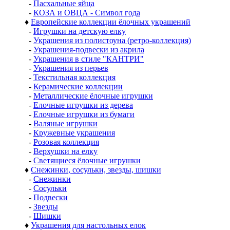
-
Пасхальные яйца
-
КОЗА и ОВЦА - Символ года
♦
Европейские коллекции ёлочных украшений
-
Игрушки на детскую елку
-
Украшения из полистоуна (ретро-коллекция)
-
Украшения-подвески из акрила
-
Украшения в стиле "КАНТРИ"
-
Украшения из перьев
-
Текстильная коллекция
-
Керамические коллекции
-
Металлические ёлочные игрушки
-
Елочные игрушки из дерева
-
Елочные игрушки из бумаги
-
Валяные игрушки
-
Кружевные украшения
-
Розовая коллекция
-
Верхушки на елку
-
Светящиеся ёлочные игрушки
♦
Снежинки, сосульки, звезды, шишки
-
Снежинки
-
Сосульки
-
Подвески
-
Звезды
-
Шишки
♦
Украшения для настольных елок