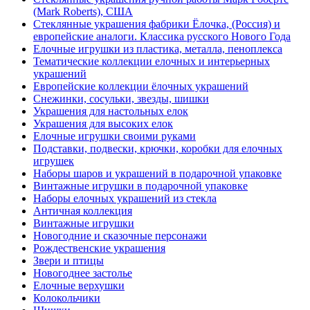
(Mark Roberts), США
Стеклянные украшения фабрики Ёлочка, (Россия) и
европейские аналоги. Классика русского Нового Года
Елочные игрушки из пластика, металла, пеноплекса
Тематические коллекции елочных и интерьерных
украшений
Европейские коллекции ёлочных украшений
Снежинки, сосульки, звезды, шишки
Украшения для настольных елок
Украшения для высоких елок
Елочные игрушки своими руками
Подставки, подвески, крючки, коробки для елочных
игрушек
Наборы шаров и украшений в подарочной упаковке
Винтажные игрушки в подарочной упаковке
Наборы елочных украшений из стекла
Античная коллекция
Винтажные игрушки
Новогодние и сказочные персонажи
Рождественские украшения
Звери и птицы
Новогоднее застолье
Елочные верхушки
Колокольчики