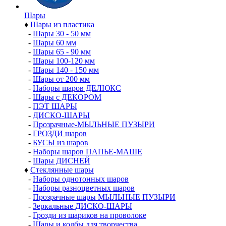
Шары
♦
Шары из пластика
-
Шары 30 - 50 мм
-
Шары 60 мм
-
Шары 65 - 90 мм
-
Шары 100-120 мм
-
Шары 140 - 150 мм
-
Шары от 200 мм
-
Наборы шаров ДЕЛЮКС
-
Шары с ДЕКОРОМ
-
ПЭТ ШАРЫ
-
ДИСКО-ШАРЫ
-
Прозрачные-МЫЛЬНЫЕ ПУЗЫРИ
-
ГРОЗДИ шаров
-
БУСЫ из шаров
-
Наборы шаров ПАПЬЕ-МАШЕ
-
Шары ДИСНЕЙ
♦
Стеклянные шары
-
Наборы однотонных шаров
-
Наборы разноцветных шаров
-
Прозрачные шары МЫЛЬНЫЕ ПУЗЫРИ
-
Зеркальные ДИСКО-ШАРЫ
-
Грозди из шариков на проволоке
-
Шары и колбы для творчества