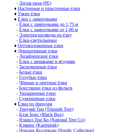
-
Литая хвоя (РЕ)
♦
Настенные и пристенные ёлки
♦
Узкие ёлки
♦
Елки с лампочками
-
Ёлки с лампочками до 1,75 м
-
Ёлки с лампочками от 1,80 м
-
Электрогирлянды на ёлку
-
Ёлки-светильники
♦
Оптоволоконные елки
♦
Декоративные елки
-
Дизайнерские ёлки
-
Ёлки с шишками и ягодами
-
Заснеженные ёлки
-
Белые ёлки
-
Голубые ёлки
-
Чёрные и цветные ёлки
-
Блестящие ёлки из фольги
-
Украшенные ёлки
-
Сувенирные елки
♦
Ёлки по брендам
-
Триумф Три (Triumph Tree)
-
Блэк Бокс (Black Box)
-
Нэшнл Три Ко (National Tree Co)
-
Кэминг (Kaemingk)
-
Нордик Коллекшн (Nordic Collection)