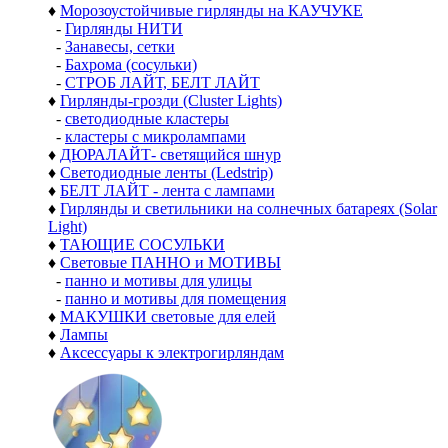
♦
Морозоустойчивые гирлянды на КАУЧУКЕ
-
Гирлянды НИТИ
-
Занавесы, сетки
-
Бахрома (сосульки)
-
СТРОБ ЛАЙТ, БЕЛТ ЛАЙТ
♦
Гирлянды-грозди (Cluster Lights)
-
светодиодные кластеры
-
кластеры с микролампами
♦
ДЮРАЛАЙТ- светящийся шнур
♦
Светодиодные ленты (Ledstrip)
♦
БЕЛТ ЛАЙТ - лента с лампами
♦
Гирлянды и светильники на солнечных батареях (Solar
Light)
♦
ТАЮЩИЕ СОСУЛЬКИ
♦
Световые ПАННО и МОТИВЫ
-
панно и мотивы для улицы
-
панно и мотивы для помещения
♦
МАКУШКИ световые для елей
♦
Лампы
♦
Аксессуары к электрогирляндам