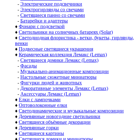
-
Электрические подсвечники
-
Электрогирлянды со свечами
-
Светящиеся панно со свечами
-
Батарейки и адаптеры
♦
Фонари с подсветкой
♦
Светильники на солнечных батареях (Solar)
♦
Светодиодная флористика - ветки, букеты, гирлянды,
венки
♦
Подвесные светящиеся украшения
♦
Керамическая коллекция Лемакс (Lemax)
-
Светящиеся домики Лемакс (Lemax)
-
Фасады
-
Музыкально-анимационные композиции
-
Настольные сюжетные миниатюры
-
Фигурки людей и животных
-
Декоративные элементы Лемакс (Lemax)
-
Аксессуары Лемакс (Lemax)
♦
Елки с лампочками
♦
Оптоволоконные елки
♦
Светодинамические и музыкальные композиции
♦
Деревянные новогодние светильники
♦
Светящиеся объёмные декорации
♦
Деревянные горки
♦
Светящиеся картины
♦
Светящиеся домики и миниатюры