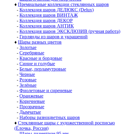
♦
Премиальные коллекции стеклянных шаров
-
Коллекция шаров ДЕЛЮКС (Delux)
-
Коллекция шаров ВИНТАЖ
-
Коллекция шаров ДЕКОР
-
Коллекция шаров АНТИК
-
Коллекция шаров ЭКСКЛЮЗИВ (ручная работа)
-
Гирлянды из шаров и украшений
♦
Шары разных цветов
-
Золотые
-
Серебряные
-
Красные и бордовые
-
Синие и голубые
-
Белые, перламутровые
-
Черные
-
Розовые
-
Зелёные
-
Фиолетовые и сиреневые
-
Оранжевые
-
Коричневые
-
Прозрачные
-
Дымчатые
-
Наборы разноцветных шаров
♦
Стеклянные шары с художественной росписью
(Ёлочка, Россия)
-
Шары диаметром 95 мм