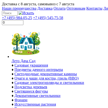
Доставка с
8 августа
, самовывоз с
7 августа
Наши преимущества
Доставка
Оплата
Оптовикам
Контакты
Ли
+7 (495) 984-05-25
+7 (495) 545-75-58
Лето Дача Сад
♦
Садовые украшения
♦
Предметы дачного интерьера
♦
Светодиодные декоративные камины
♦
Очаги и чаши для костра, гриль (BBQ)
♦
Садовые электрогирлянды и светильники
♦
Подсветка деревьев
♦
Светящиеся фигуры
♦
Декоративные светильники
♦
Фонари
♦
Искусственные растения