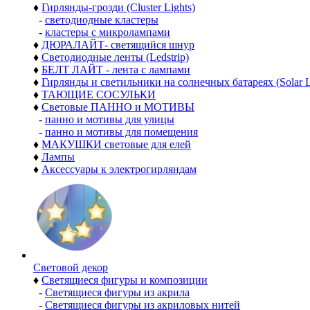
♦
Гирлянды-грозди (Cluster Lights)
-
светодиодные кластеры
-
кластеры с микролампами
♦
ДЮРАЛАЙТ- светящийся шнур
♦
Светодиодные ленты (Ledstrip)
♦
БЕЛТ ЛАЙТ - лента с лампами
♦
Гирлянды и светильники на солнечных батареях (Solar L
♦
ТАЮЩИЕ СОСУЛЬКИ
♦
Световые ПАННО и МОТИВЫ
-
панно и мотивы для улицы
-
панно и мотивы для помещения
♦
МАКУШКИ световые для елей
♦
Лампы
♦
Аксессуары к электрогирляндам
Световой декор
♦
Светящиеся фигуры и композиции
-
Светящиеся фигуры из акрила
-
Светящиеся фигуры из акриловых нитей