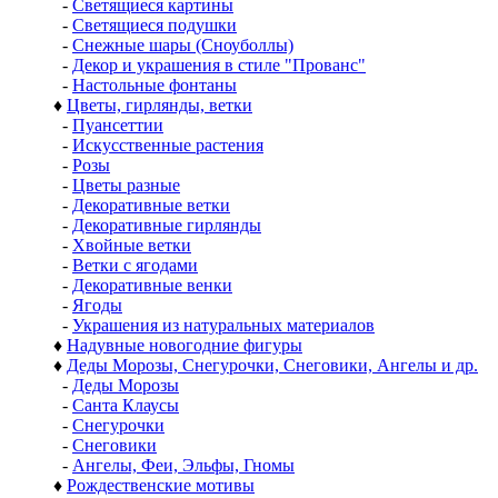
-
Светящиеся картины
-
Светящиеся подушки
-
Снежные шары (Сноуболлы)
-
Декор и украшения в стиле "Прованс"
-
Настольные фонтаны
♦
Цветы, гирлянды, ветки
-
Пуансеттии
-
Искусственные растения
-
Розы
-
Цветы разные
-
Декоративные ветки
-
Декоративные гирлянды
-
Хвойные ветки
-
Ветки с ягодами
-
Декоративные венки
-
Ягоды
-
Украшения из натуральных материалов
♦
Надувные новогодние фигуры
♦
Деды Морозы, Снегурочки, Снеговики, Ангелы и др.
-
Деды Морозы
-
Санта Клаусы
-
Снегурочки
-
Снеговики
-
Ангелы, Феи, Эльфы, Гномы
♦
Рождественские мотивы