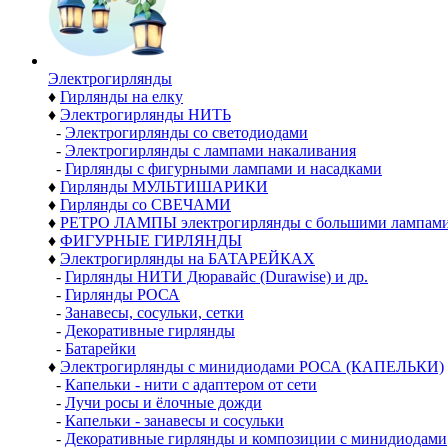
Электро­гирлянды
♦
Гирлянды на елку
♦
Электрогирлянды НИТЬ
-
Электрогирлянды со светодиодами
-
Электрогирлянды с лампами накаливания
-
Гирлянды с фигурными лампами и насадками
♦
Гирлянды МУЛЬТИШАРИКИ
♦
Гирлянды со СВЕЧАМИ
♦
РЕТРО ЛАМПЫ электрогирлянды с большими лампам
♦
ФИГУРНЫЕ ГИРЛЯНДЫ
♦
Электрогирлянды на БАТАРЕЙКАХ
-
Гирлянды НИТИ Дюравайс (Durawise) и др.
-
Гирлянды РОСА
-
Занавесы, сосульки, сетки
-
Декоративные гирлянды
-
Батарейки
♦
Электрогирлянды с минидиодами РОСА (КАПЕЛЬКИ)
-
Капельки - нити с адаптером от сети
-
Лучи росы и ёлочные дожди
-
Капельки - занавесы и сосульки
-
Декоративные гирлянды и композиции с минидиодами