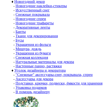
♦
Новогодний декор
-
Новогодние наклейки-стикеры
-
Искусственный снег
-
Снежные покрывала
-
Новогодние спреи
-
Новогодние трафареты
-
Декоративные ленты
-
Банты
-
Ткани для декорирования
-
Бусы
-
Украшения из фольги
-
Мишура, дождь
-
Украшения из бумаги
-
Снежная коллекция
-
Натуральные материалы для декора
-
Настенные панно, растяжки
♦
Уголок дизайнера и декоратора
-
"Снежные" аксессуары-снег, покрывала, спреи
-
Аксессуары для декора
-
Подставки, крючки, подвески, ёмкости для хранения
-
Упаковка подарков
-
В помощь дизайнеру