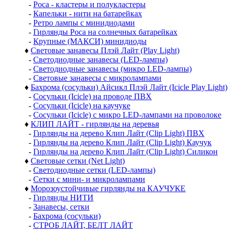
-
Роса - кластеры и полукластеры
-
Капельки - нити на батарейках
-
Ретро лампы с минидиодами
-
Гирлянды Роса на солнечных батарейках
-
Крупные (МАКСИ) минидиоды
♦
Световые занавесы Плэй Лайт (Play Light)
-
Светодиодные занавесы (LED-лампы)
-
Светодиодные занавесы (микро LED-лампы)
-
Световые занавесы с микролампами
♦
Бахрома (сосульки) Айсикл Плэй Лайт (Icicle Play Light)
-
Сосульки (Icicle) на проводе ПВХ
-
Сосульки (Icicle) на каучуке
-
Сосульки (Icicle) с микро LED-лампами на проволоке
♦
КЛИП ЛАЙТ - гирлянды на деревья
-
Гирлянды на дерево Клип Лайт (Clip Light) ПВХ
-
Гирлянды на дерево Клип Лайт (Clip Light) Каучук
-
Гирлянды на дерево Клип Лайт (Clip Light) Силикон
♦
Световые сетки (Net Light)
-
Светодиодные сетки (LED-лампы)
-
Сетки с мини- и микролампами
♦
Морозоустойчивые гирлянды на КАУЧУКЕ
-
Гирлянды НИТИ
-
Занавесы, сетки
-
Бахрома (сосульки)
-
СТРОБ ЛАЙТ, БЕЛТ ЛАЙТ