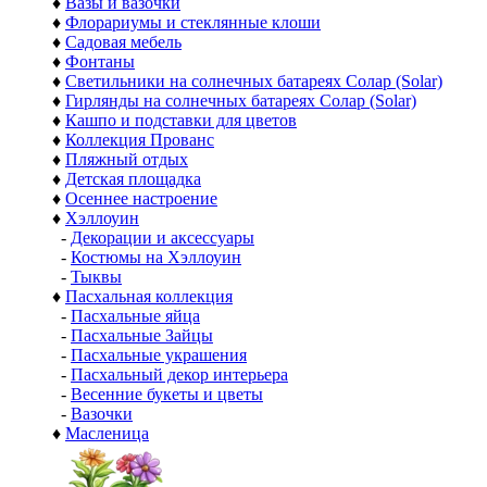
♦
Вазы и вазочки
♦
Флорариумы и стеклянные клоши
♦
Садовая мебель
♦
Фонтаны
♦
Светильники на солнечных батареях Солар (Solar)
♦
Гирлянды на солнечных батареях Солар (Solar)
♦
Кашпо и подставки для цветов
♦
Коллекция Прованс
♦
Пляжный отдых
♦
Детская площадка
♦
Осеннее настроение
♦
Хэллоуин
-
Декорации и аксессуары
-
Костюмы на Хэллоуин
-
Тыквы
♦
Пасхальная коллекция
-
Пасхальные яйца
-
Пасхальные Зайцы
-
Пасхальные украшения
-
Пасхальный декор интерьера
-
Весенние букеты и цветы
-
Вазочки
♦
Масленица