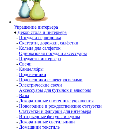
Украшение интерьера
♦
Декор стола и интерьера
-
Посуда и сервировка
-
Скатерти, дорожки, салфетки
-
Кольца для салфеток
-
Одноразовая посуда и аксессуары
-
Предметы интерьера
-
Свечи
-
Канделябры
-
Подсвечники
-
Подсвечники с электросвечами
-
Электрические свечи
-
Аксессуары для бутылок и алкоголя
-
Вазы
-
Декоративные настенные украшения
-
Новогодние и рождественские статуэтки
-
Статуэтки и фигурки для интерьера
-
Интерьерные фигуры и куклы
-
Декоративные светильники
-
Домашний текстиль