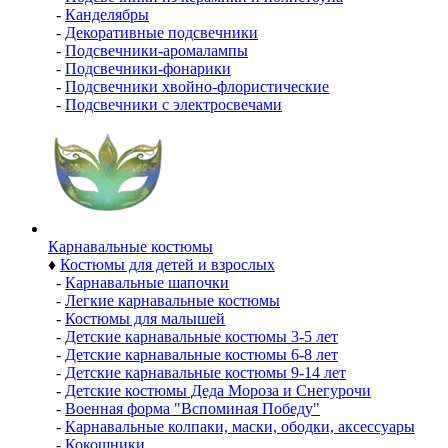
-
Канделябры
-
Декоративные подсвечники
-
Подсвечники-аромалампы
-
Подсвечники-фонарики
-
Подсвечники хвойно-флористические
-
Подсвечники с электросвечами
Карнавальные костюмы
♦
Костюмы для детей и взрослых
-
Карнавальные шапочки
-
Легкие карнавальные костюмы
-
Костюмы для малышей
-
Детские карнавальные костюмы 3-5 лет
-
Детские карнавальные костюмы 6-8 лет
-
Детские карнавальные костюмы 9-14 лет
-
Детские костюмы Деда Мороза и Снегурочи
-
Военная форма "Вспоминая Победу"
-
Карнавальные колпаки, маски, ободки, аксессуары
-
Кокошники