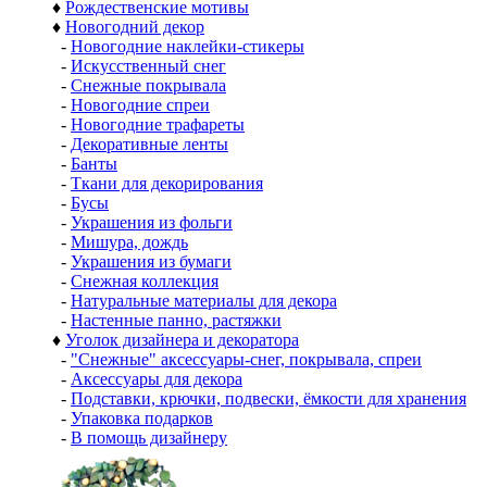
♦
Рождественские мотивы
♦
Новогодний декор
-
Новогодние наклейки-стикеры
-
Искусственный снег
-
Снежные покрывала
-
Новогодние спреи
-
Новогодние трафареты
-
Декоративные ленты
-
Банты
-
Ткани для декорирования
-
Бусы
-
Украшения из фольги
-
Мишура, дождь
-
Украшения из бумаги
-
Снежная коллекция
-
Натуральные материалы для декора
-
Настенные панно, растяжки
♦
Уголок дизайнера и декоратора
-
"Снежные" аксессуары-снег, покрывала, спреи
-
Аксессуары для декора
-
Подставки, крючки, подвески, ёмкости для хранения
-
Упаковка подарков
-
В помощь дизайнеру