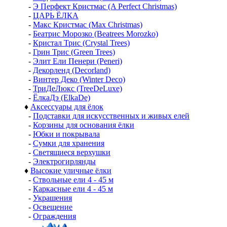
-
Э Перфект Кристмас (A Perfect Christmas)
-
ЦАРЬ ЁЛКА
-
Макс Кристмас (Max Christmas)
-
Беатрис Морозко (Beatrees Morozko)
-
Кристал Трис (Crystal Trees)
-
Грин Трис (Green Trees)
-
Элит Ели Пенери (Peneri)
-
Декорленд (Decorland)
-
Винтер Деко (Winter Deco)
-
ТриДеЛюкс (TreeDeLuxe)
-
ЁлкаДэ (ElkaDe)
♦
Аксессуары для ёлок
-
Подставки для искусственных и живых елей
-
Корзины для основания ёлки
-
Юбки и покрывала
-
Сумки для хранения
-
Светящиеся верхушки
-
Электрогирлянды
♦
Высокие уличные ёлки
-
Ствольные ели 4 - 45 м
-
Каркасные ели 4 - 45 м
-
Украшения
-
Освещение
-
Ограждения