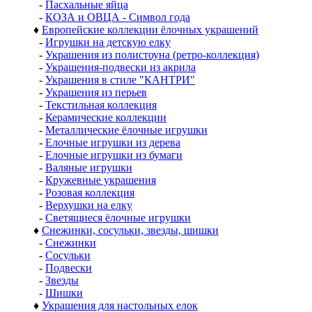
-
Пасхальные яйца
-
КОЗА и ОВЦА - Символ года
♦
Европейские коллекции ёлочных украшений
-
Игрушки на детскую елку
-
Украшения из полистоуна (ретро-коллекция)
-
Украшения-подвески из акрила
-
Украшения в стиле "КАНТРИ"
-
Украшения из перьев
-
Текстильная коллекция
-
Керамические коллекции
-
Металлические ёлочные игрушки
-
Елочные игрушки из дерева
-
Елочные игрушки из бумаги
-
Валяные игрушки
-
Кружевные украшения
-
Розовая коллекция
-
Верхушки на елку
-
Светящиеся ёлочные игрушки
♦
Снежинки, сосульки, звезды, шишки
-
Снежинки
-
Сосульки
-
Подвески
-
Звезды
-
Шишки
♦
Украшения для настольных елок