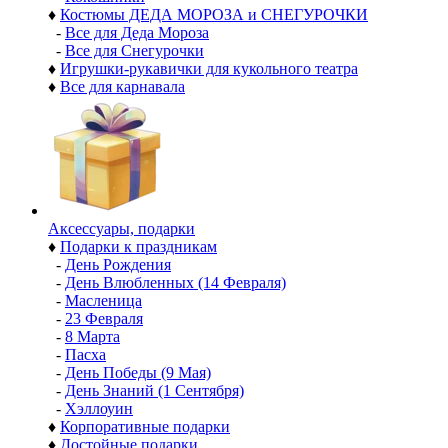
♦
Костюмы ДЕДА МОРОЗА и СНЕГУРОЧКИ
-
Все для Деда Мороза
-
Все для Снегурочки
♦
Игрушки-рукавички для кукольного театра
♦
Все для карнавала
Аксессуары, подарки
♦
Подарки к праздникам
-
День Рождения
-
День Влюбленных (14 Февраля)
-
Масленица
-
23 Февраля
-
8 Марта
-
Пасха
-
День Победы (9 Мая)
-
День Знаний (1 Сентября)
-
Хэллоуин
♦
Корпоративные подарки
♦
Достойные подарки