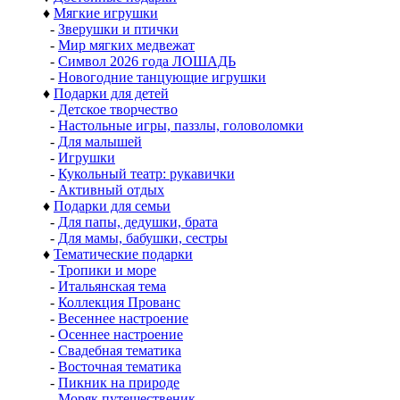
♦
Мягкие игрушки
-
Зверушки и птички
-
Мир мягких медвежат
-
Символ 2026 года ЛОШАДЬ
-
Новогодние танцующие игрушки
♦
Подарки для детей
-
Детское творчество
-
Настольные игры, паззлы, головоломки
-
Для малышей
-
Игрушки
-
Кукольный театр: рукавички
-
Активный отдых
♦
Подарки для семьи
-
Для папы, дедушки, брата
-
Для мамы, бабушки, сестры
♦
Тематические подарки
-
Тропики и море
-
Итальянская тема
-
Коллекция Прованс
-
Весеннее настроение
-
Осеннее настроение
-
Свадебная тематика
-
Восточная тематика
-
Пикник на природе
-
Моряк путешественик