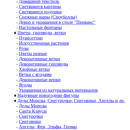
-
Домашний текстиль
-
Светящиеся картины
-
Светящиеся подушки
-
Снежные шары (Сноуболлы)
-
Декор и украшения в стиле "Прованс"
-
Настольные фонтаны
♦
Цветы, гирлянды, ветки
-
Пуансеттии
-
Искусственные растения
-
Розы
-
Цветы разные
-
Декоративные ветки
-
Декоративные гирлянды
-
Хвойные ветки
-
Ветки с ягодами
-
Декоративные венки
-
Ягоды
-
Украшения из натуральных материалов
♦
Надувные новогодние фигуры
♦
Деды Морозы, Снегурочки, Снеговики, Ангелы и др.
-
Деды Морозы
-
Санта Клаусы
-
Снегурочки
-
Снеговики
-
Ангелы, Феи, Эльфы, Гномы