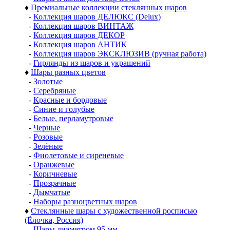
♦
Премиальные коллекции стеклянных шаров
-
Коллекция шаров ДЕЛЮКС (Delux)
-
Коллекция шаров ВИНТАЖ
-
Коллекция шаров ДЕКОР
-
Коллекция шаров АНТИК
-
Коллекция шаров ЭКСКЛЮЗИВ (ручная работа)
-
Гирлянды из шаров и украшений
♦
Шары разных цветов
-
Золотые
-
Серебряные
-
Красные и бордовые
-
Синие и голубые
-
Белые, перламутровые
-
Черные
-
Розовые
-
Зелёные
-
Фиолетовые и сиреневые
-
Оранжевые
-
Коричневые
-
Прозрачные
-
Дымчатые
-
Наборы разноцветных шаров
♦
Стеклянные шары с художественной росписью
(Ёлочка, Россия)
-
Шары диаметром 95 мм