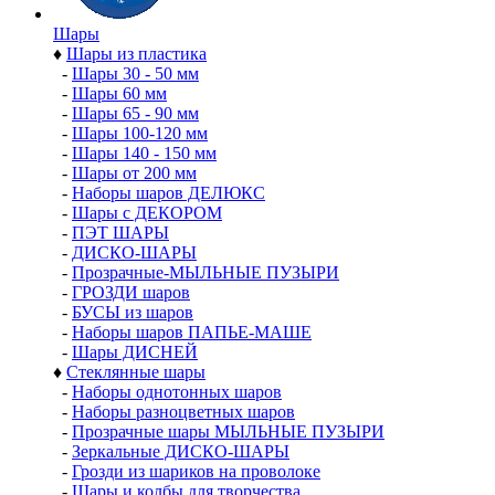
Шары
♦
Шары из пластика
-
Шары 30 - 50 мм
-
Шары 60 мм
-
Шары 65 - 90 мм
-
Шары 100-120 мм
-
Шары 140 - 150 мм
-
Шары от 200 мм
-
Наборы шаров ДЕЛЮКС
-
Шары с ДЕКОРОМ
-
ПЭТ ШАРЫ
-
ДИСКО-ШАРЫ
-
Прозрачные-МЫЛЬНЫЕ ПУЗЫРИ
-
ГРОЗДИ шаров
-
БУСЫ из шаров
-
Наборы шаров ПАПЬЕ-МАШЕ
-
Шары ДИСНЕЙ
♦
Стеклянные шары
-
Наборы однотонных шаров
-
Наборы разноцветных шаров
-
Прозрачные шары МЫЛЬНЫЕ ПУЗЫРИ
-
Зеркальные ДИСКО-ШАРЫ
-
Грозди из шариков на проволоке
-
Шары и колбы для творчества