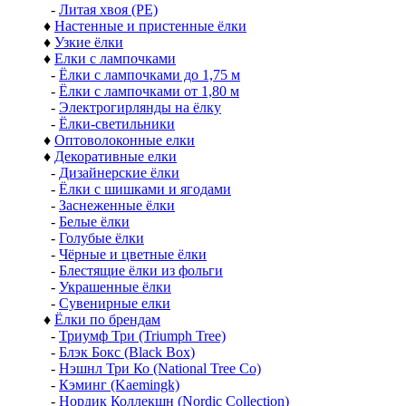
-
Литая хвоя (РЕ)
♦
Настенные и пристенные ёлки
♦
Узкие ёлки
♦
Елки с лампочками
-
Ёлки с лампочками до 1,75 м
-
Ёлки с лампочками от 1,80 м
-
Электрогирлянды на ёлку
-
Ёлки-светильники
♦
Оптоволоконные елки
♦
Декоративные елки
-
Дизайнерские ёлки
-
Ёлки с шишками и ягодами
-
Заснеженные ёлки
-
Белые ёлки
-
Голубые ёлки
-
Чёрные и цветные ёлки
-
Блестящие ёлки из фольги
-
Украшенные ёлки
-
Сувенирные елки
♦
Ёлки по брендам
-
Триумф Три (Triumph Tree)
-
Блэк Бокс (Black Box)
-
Нэшнл Три Ко (National Tree Co)
-
Кэминг (Kaemingk)
-
Нордик Коллекшн (Nordic Collection)