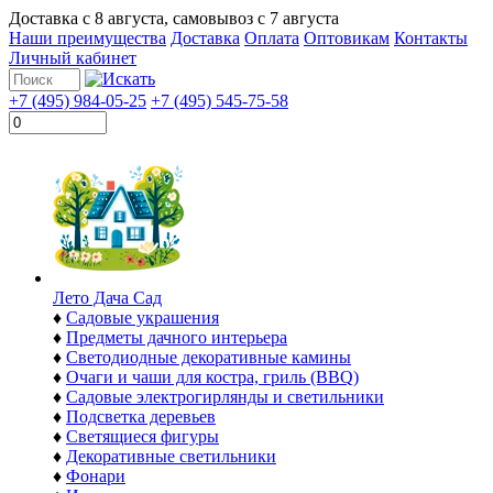
Доставка с
8 августа
, самовывоз с
7 августа
Наши преимущества
Доставка
Оплата
Оптовикам
Контакты
Личный кабинет
+7 (495) 984-05-25
+7 (495) 545-75-58
Лето Дача Сад
♦
Садовые украшения
♦
Предметы дачного интерьера
♦
Светодиодные декоративные камины
♦
Очаги и чаши для костра, гриль (BBQ)
♦
Садовые электрогирлянды и светильники
♦
Подсветка деревьев
♦
Светящиеся фигуры
♦
Декоративные светильники
♦
Фонари