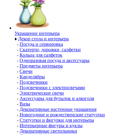
Украшение интерьера
♦
Декор стола и интерьера
-
Посуда и сервировка
-
Скатерти, дорожки, салфетки
-
Кольца для салфеток
-
Одноразовая посуда и аксессуары
-
Предметы интерьера
-
Свечи
-
Канделябры
-
Подсвечники
-
Подсвечники с электросвечами
-
Электрические свечи
-
Аксессуары для бутылок и алкоголя
-
Вазы
-
Декоративные настенные украшения
-
Новогодние и рождественские статуэтки
-
Статуэтки и фигурки для интерьера
-
Интерьерные фигуры и куклы
-
Декоративные светильники