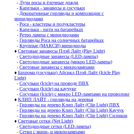
-
Лучи росы и ёлочные дожди
-
Капельки - занавесы и сосульки
-
Декоративные гирлянды и композиции с
минидиодами
-
Роса - кластеры и полукластеры
-
Капельки - нити на батарейках
-
Ретро лампы с минидиодами
-
Гирлянды Роса на солнечных батарейках
-
Крупные (МАКСИ) минидиоды
♦
Световые занавесы Плэй Лайт (Play Light)
-
Светодиодные занавесы (LED-лампы)
-
Светодиодные занавесы (микро LED-лампы)
-
Световые занавесы с микролампами
♦
Бахрома (сосульки) Айсикл Плэй Лайт (Icicle Play
Light)
-
Сосульки (Icicle) на проводе ПВХ
-
Сосульки (Icicle) на каучуке
-
Сосульки (Icicle) с микро LED-лампами на проволоке
♦
КЛИП ЛАЙТ - гирлянды на деревья
-
Гирлянды на дерево Клип Лайт (Clip Light) ПВХ
-
Гирлянды на дерево Клип Лайт (Clip Light) Каучук
-
Гирлянды на дерево Клип Лайт (Clip Light) Силикон
♦
Световые сетки (Net Light)
-
Светодиодные сетки (LED-лампы)
-
Сетки с мини- и микролампами