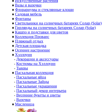
♦
Искусственные растения
♦
Вазы и вазочки
♦
Флорариумы и стеклянные клоши
♦
Садовая мебель
♦
Фонтаны
♦
Светильники на солнечных батареях Солар (Solar)
♦
Гирлянды на солнечных батареях Солар (Solar)
♦
Кашпо и подставки для цветов
♦
Коллекция Прованс
♦
Пляжный отдых
♦
Детская площадка
♦
Осеннее настроение
♦
Хэллоуин
-
Декорации и аксессуары
-
Костюмы на Хэллоуин
-
Тыквы
♦
Пасхальная коллекция
-
Пасхальные яйца
-
Пасхальные Зайцы
-
Пасхальные украшения
-
Пасхальный декор интерьера
-
Весенние букеты и цветы
-
Вазочки
♦
Масленица