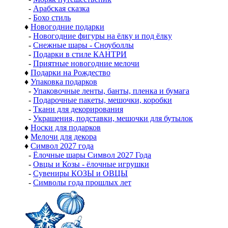
-
Арабская сказка
-
Бохо стиль
♦
Новогодние подарки
-
Новогодние фигуры на ёлку и под ёлку
-
Снежные шары - Сноуболлы
-
Подарки в стиле КАНТРИ
-
Приятные новогодние мелочи
♦
Подарки на Рождество
♦
Упаковка подарков
-
Упаковочные ленты, банты, пленка и бумага
-
Подарочные пакеты, мешочки, коробки
-
Ткани для декорирования
-
Украшения, подставки, мешочки для бутылок
♦
Носки для подарков
♦
Мелочи для декора
♦
Символ 2027 года
-
Ёлочные шары Символ 2027 Года
-
Овцы и Козы - ёлочные игрушки
-
Сувениры КОЗЫ и ОВЦЫ
-
Символы года прошлых лет