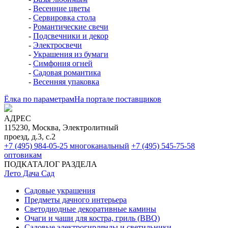
-
Весенние цветы
-
Сервировка стола
-
Романтические свечи
-
Подсвечники и декор
-
Электросвечи
-
Украшения из бумаги
-
Симфония огней
-
Садовая романтика
-
Весенняя упаковка
Ёлка по параметрам
На портале поставщиков
АДРЕС
115230, Москва, Электролитный
проезд, д.3, с.2
+7 (495) 984-05-25
многоканальный
+7 (495) 545-75-58
оптовикам
ПОДКАТАЛОГ РАЗДЕЛА
Лето Дача Сад
Садовые украшения
Предметы дачного интерьера
Светодиодные декоративные камины
Очаги и чаши для костра, гриль (BBQ)
Садовые электрогирлянды и светильники