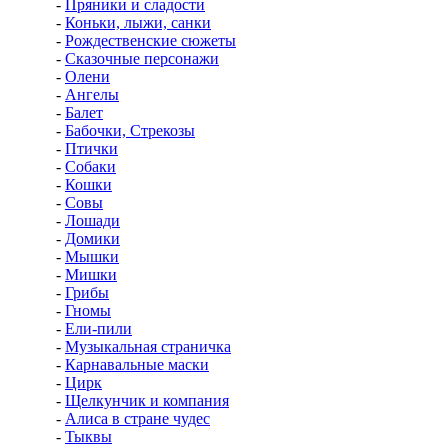
-
Пряники и сладости
-
Коньки, лыжи, санки
-
Рождественские сюжеты
-
Сказочные персонажи
-
Олени
-
Ангелы
-
Балет
-
Бабочки, Стрекозы
-
Птички
-
Собаки
-
Кошки
-
Совы
-
Лошади
-
Домики
-
Мышки
-
Мишки
-
Грибы
-
Гномы
-
Ели-пили
-
Музыкальная страничка
-
Карнавальные маски
-
Цирк
-
Щелкунчик и компания
-
Алиса в стране чудес
-
Тыквы