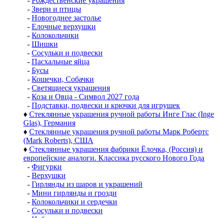
-
Рождественские украшения
-
Звери и птицы
-
Новогоднее застолье
-
Елочные верхушки
-
Колокольчики
-
Шишки
-
Сосульки и подвески
-
Пасхальные яйца
-
Бусы
-
Кошечки, Собачки
-
Светящиеся украшения
-
Коза и Овца - Символ 2027 года
-
Подставки, подвески и крючки для игрушек
♦
Стеклянные украшения ручной работы Инге Глас (Inge
Glas), Германия
♦
Стеклянные украшения ручной работы Марк Робертс
(Mark Roberts), США
♦
Стеклянные украшения фабрики Ёлочка, (Россия) и
европейские аналоги. Классика русского Нового Года
-
Фигурки
-
Верхушки
-
Гирлянды из шаров и украшений
-
Мини гирлянды и грозди
-
Колокольчики и сердечки
-
Сосульки и подвески