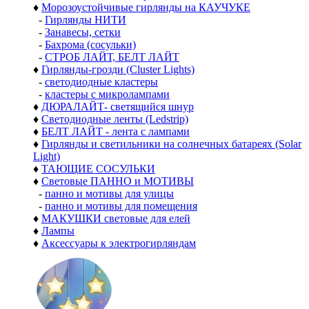
♦
Морозоустойчивые гирлянды на КАУЧУКЕ
-
Гирлянды НИТИ
-
Занавесы, сетки
-
Бахрома (сосульки)
-
СТРОБ ЛАЙТ, БЕЛТ ЛАЙТ
♦
Гирлянды-грозди (Cluster Lights)
-
светодиодные кластеры
-
кластеры с микролампами
♦
ДЮРАЛАЙТ- светящийся шнур
♦
Светодиодные ленты (Ledstrip)
♦
БЕЛТ ЛАЙТ - лента с лампами
♦
Гирлянды и светильники на солнечных батареях (Solar
Light)
♦
ТАЮЩИЕ СОСУЛЬКИ
♦
Световые ПАННО и МОТИВЫ
-
панно и мотивы для улицы
-
панно и мотивы для помещения
♦
МАКУШКИ световые для елей
♦
Лампы
♦
Аксессуары к электрогирляндам