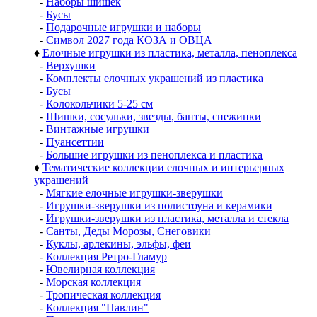
-
Наборы шишек
-
Бусы
-
Подарочные игрушки и наборы
-
Символ 2027 года КОЗА и ОВЦА
♦
Елочные игрушки из пластика, металла, пеноплекса
-
Верхушки
-
Комплекты елочных украшений из пластика
-
Бусы
-
Колокольчики 5-25 см
-
Шишки, сосульки, звезды, банты, снежинки
-
Винтажные игрушки
-
Пуансеттии
-
Большие игрушки из пеноплекса и пластика
♦
Тематические коллекции елочных и интерьерных
украшений
-
Мягкие елочные игрушки-зверушки
-
Игрушки-зверушки из полистоуна и керамики
-
Игрушки-зверушки из пластика, металла и стекла
-
Санты, Деды Морозы, Снеговики
-
Куклы, арлекины, эльфы, феи
-
Коллекция Ретро-Гламур
-
Ювелирная коллекция
-
Морская коллекция
-
Тропическая коллекция
-
Коллекция "Павлин"