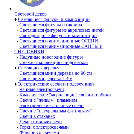
Световой декор
♦
Светящиеся фигуры и композиции
-
Светящиеся фигуры из акрила
-
Светящиеся фигуры из акриловых нитей
-
Светодиодные фигуры и композиции
-
Светящиеся и анимационные ОЛЕНИ
-
Светящиеся и анимационные САНТЫ и
СНЕГОВИКИ
-
Надувные новогодние фигуры
-
Снежная коллекция с подсветкой
♦
Светящиеся деревья
-
Светящиеся мини деревца до 90 см
-
Светящиеся деревья 1-3 м
♦
Электрические свечи и подсвечники
-
Чайные электросвечи
-
Классические "мерцающие" свечи-столбики
-
Свечи с "живым" пламенем
-
Электрические столовые свечи
-
Свечи с "натуральным фитильком"
-
Свечи в стаканах
-
Декоративные свечи
-
Горки с электросвечами
-
Фонари со свечами