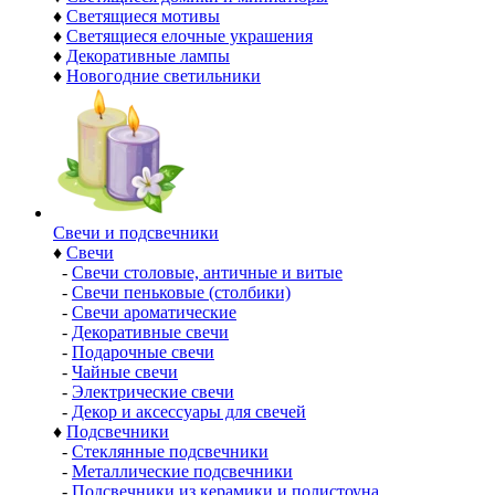
♦
Светящиеся мотивы
♦
Светящиеся елочные украшения
♦
Декоративные лампы
♦
Новогодние светильники
Свечи и подсвечники
♦
Свечи
-
Свечи столовые, античные и витые
-
Свечи пеньковые (столбики)
-
Свечи ароматические
-
Декоративные свечи
-
Подарочные свечи
-
Чайные свечи
-
Электрические свечи
-
Декор и аксессуары для свечей
♦
Подсвечники
-
Стеклянные подсвечники
-
Металлические подсвечники
-
Подсвечники из керамики и полистоуна