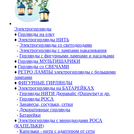
Электро­гирлянды
♦
Гирлянды на елку
♦
Электрогирлянды НИТЬ
-
Электрогирлянды со светодиодами
-
Электрогирлянды с лампами накаливания
-
Гирлянды с фигурными лампами и насадками
♦
Гирлянды МУЛЬТИШАРИКИ
♦
Гирлянды со СВЕЧАМИ
♦
РЕТРО ЛАМПЫ электрогирлянды с большими
лампами
♦
ФИГУРНЫЕ ГИРЛЯНДЫ
♦
Электрогирлянды на БАТАРЕЙКАХ
-
Гирлянды НИТИ Дюравайс (Durawise) и др.
-
Гирлянды РОСА
-
Занавесы, сосульки, сетки
-
Декоративные гирлянды
-
Батарейки
♦
Электрогирлянды с минидиодами РОСА
(КАПЕЛЬКИ)
-
Капельки - нити с адаптером от сети