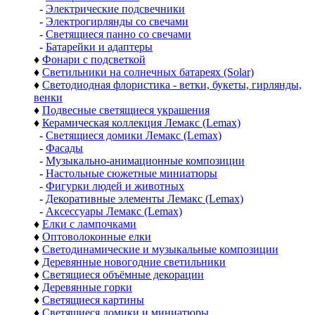
-
Электрические подсвечники
-
Электрогирлянды со свечами
-
Светящиеся панно со свечами
-
Батарейки и адаптеры
♦
Фонари с подсветкой
♦
Светильники на солнечных батареях (Solar)
♦
Светодиодная флористика - ветки, букеты, гирлянды,
венки
♦
Подвесные светящиеся украшения
♦
Керамическая коллекция Лемакс (Lemax)
-
Светящиеся домики Лемакс (Lemax)
-
Фасады
-
Музыкально-анимационные композиции
-
Настольные сюжетные миниатюры
-
Фигурки людей и животных
-
Декоративные элементы Лемакс (Lemax)
-
Аксессуары Лемакс (Lemax)
♦
Елки с лампочками
♦
Оптоволоконные елки
♦
Светодинамические и музыкальные композиции
♦
Деревянные новогодние светильники
♦
Светящиеся объёмные декорации
♦
Деревянные горки
♦
Светящиеся картины
♦
Светящиеся домики и миниатюры