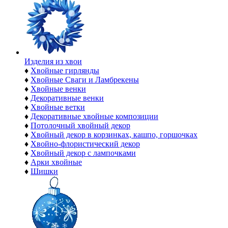
Изделия из хвои
♦
Хвойные гирлянды
♦
Хвойные Сваги и Ламбрекены
♦
Хвойные венки
♦
Декоративные венки
♦
Хвойные ветки
♦
Декоративные хвойные композиции
♦
Потолочный хвойный декор
♦
Хвойный декор в корзинках, кашпо, горшочках
♦
Хвойно-флористический декор
♦
Хвойный декор с лампочками
♦
Арки хвойные
♦
Шишки