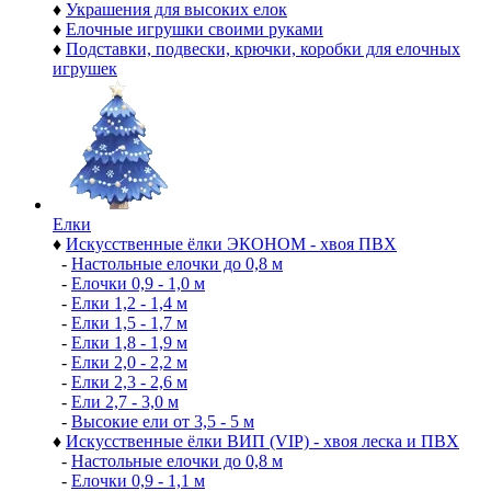
♦
Украшения для высоких елок
♦
Елочные игрушки своими руками
♦
Подставки, подвески, крючки, коробки для елочных
игрушек
Елки
♦
Искусственные ёлки ЭКОНОМ - хвоя ПВХ
-
Настольные елочки до 0,8 м
-
Елочки 0,9 - 1,0 м
-
Елки 1,2 - 1,4 м
-
Елки 1,5 - 1,7 м
-
Елки 1,8 - 1,9 м
-
Елки 2,0 - 2,2 м
-
Елки 2,3 - 2,6 м
-
Ели 2,7 - 3,0 м
-
Высокие ели от 3,5 - 5 м
♦
Искусственные ёлки ВИП (VIP) - хвоя леска и ПВХ
-
Настольные елочки до 0,8 м
-
Елочки 0,9 - 1,1 м