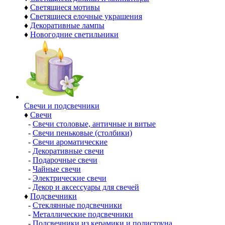
♦
Светящиеся мотивы
♦
Светящиеся елочные украшения
♦
Декоративные лампы
♦
Новогодние светильники
Свечи и подсвечники
♦
Свечи
-
Свечи столовые, античные и витые
-
Свечи пеньковые (столбики)
-
Свечи ароматические
-
Декоративные свечи
-
Подарочные свечи
-
Чайные свечи
-
Электрические свечи
-
Декор и аксессуары для свечей
♦
Подсвечники
-
Стеклянные подсвечники
-
Металлические подсвечники
-
Подсвечники из керамики и полистоуна