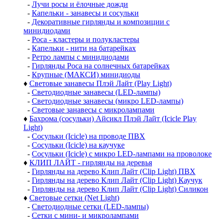
-
Лучи росы и ёлочные дожди
-
Капельки - занавесы и сосульки
-
Декоративные гирлянды и композиции с
минидиодами
-
Роса - кластеры и полукластеры
-
Капельки - нити на батарейках
-
Ретро лампы с минидиодами
-
Гирлянды Роса на солнечных батарейках
-
Крупные (МАКСИ) минидиоды
♦
Световые занавесы Плэй Лайт (Play Light)
-
Светодиодные занавесы (LED-лампы)
-
Светодиодные занавесы (микро LED-лампы)
-
Световые занавесы с микролампами
♦
Бахрома (сосульки) Айсикл Плэй Лайт (Icicle Play
Light)
-
Сосульки (Icicle) на проводе ПВХ
-
Сосульки (Icicle) на каучуке
-
Сосульки (Icicle) с микро LED-лампами на проволоке
♦
КЛИП ЛАЙТ - гирлянды на деревья
-
Гирлянды на дерево Клип Лайт (Clip Light) ПВХ
-
Гирлянды на дерево Клип Лайт (Clip Light) Каучук
-
Гирлянды на дерево Клип Лайт (Clip Light) Силикон
♦
Световые сетки (Net Light)
-
Светодиодные сетки (LED-лампы)
-
Сетки с мини- и микролампами