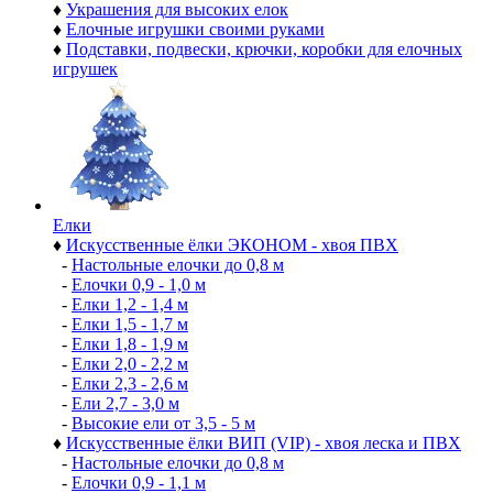
♦
Украшения для высоких елок
♦
Елочные игрушки своими руками
♦
Подставки, подвески, крючки, коробки для елочных
игрушек
Елки
♦
Искусственные ёлки ЭКОНОМ - хвоя ПВХ
-
Настольные елочки до 0,8 м
-
Елочки 0,9 - 1,0 м
-
Елки 1,2 - 1,4 м
-
Елки 1,5 - 1,7 м
-
Елки 1,8 - 1,9 м
-
Елки 2,0 - 2,2 м
-
Елки 2,3 - 2,6 м
-
Ели 2,7 - 3,0 м
-
Высокие ели от 3,5 - 5 м
♦
Искусственные ёлки ВИП (VIP) - хвоя леска и ПВХ
-
Настольные елочки до 0,8 м
-
Елочки 0,9 - 1,1 м