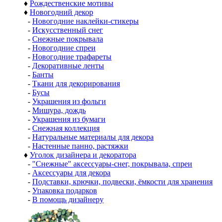
♦
Рождественские мотивы
♦
Новогодний декор
-
Новогодние наклейки-стикеры
-
Искусственный снег
-
Снежные покрывала
-
Новогодние спреи
-
Новогодние трафареты
-
Декоративные ленты
-
Банты
-
Ткани для декорирования
-
Бусы
-
Украшения из фольги
-
Мишура, дождь
-
Украшения из бумаги
-
Снежная коллекция
-
Натуральные материалы для декора
-
Настенные панно, растяжки
♦
Уголок дизайнера и декоратора
-
"Снежные" аксессуары-снег, покрывала, спреи
-
Аксессуары для декора
-
Подставки, крючки, подвески, ёмкости для хранения
-
Упаковка подарков
-
В помощь дизайнеру