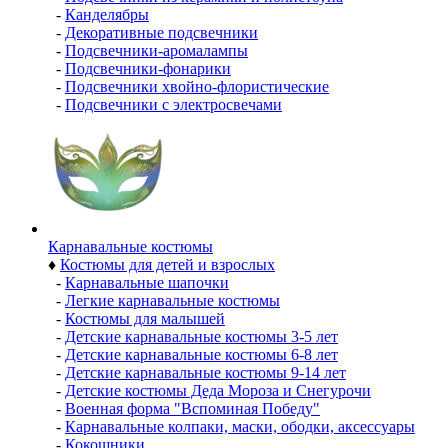
-
Канделябры
-
Декоративные подсвечники
-
Подсвечники-аромалампы
-
Подсвечники-фонарики
-
Подсвечники хвойно-флористические
-
Подсвечники с электросвечами
Карнавальные костюмы
♦
Костюмы для детей и взрослых
-
Карнавальные шапочки
-
Легкие карнавальные костюмы
-
Костюмы для малышей
-
Детские карнавальные костюмы 3-5 лет
-
Детские карнавальные костюмы 6-8 лет
-
Детские карнавальные костюмы 9-14 лет
-
Детские костюмы Деда Мороза и Снегурочи
-
Военная форма "Вспоминая Победу"
-
Карнавальные колпаки, маски, ободки, аксессуары
-
Кокошники