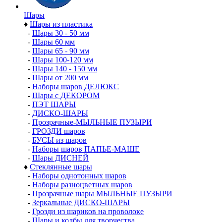
Шары
♦
Шары из пластика
-
Шары 30 - 50 мм
-
Шары 60 мм
-
Шары 65 - 90 мм
-
Шары 100-120 мм
-
Шары 140 - 150 мм
-
Шары от 200 мм
-
Наборы шаров ДЕЛЮКС
-
Шары с ДЕКОРОМ
-
ПЭТ ШАРЫ
-
ДИСКО-ШАРЫ
-
Прозрачные-МЫЛЬНЫЕ ПУЗЫРИ
-
ГРОЗДИ шаров
-
БУСЫ из шаров
-
Наборы шаров ПАПЬЕ-МАШЕ
-
Шары ДИСНЕЙ
♦
Стеклянные шары
-
Наборы однотонных шаров
-
Наборы разноцветных шаров
-
Прозрачные шары МЫЛЬНЫЕ ПУЗЫРИ
-
Зеркальные ДИСКО-ШАРЫ
-
Грозди из шариков на проволоке
-
Шары и колбы для творчества