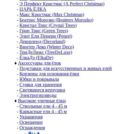
-
Э Перфект Кристмас (A Perfect Christmas)
-
ЦАРЬ ЁЛКА
-
Макс Кристмас (Max Christmas)
-
Беатрис Морозко (Beatrees Morozko)
-
Кристал Трис (Crystal Trees)
-
Грин Трис (Green Trees)
-
Элит Ели Пенери (Peneri)
-
Декорленд (Decorland)
-
Винтер Деко (Winter Deco)
-
ТриДеЛюкс (TreeDeLuxe)
-
ЁлкаДэ (ElkaDe)
♦
Аксессуары для ёлок
-
Подставки для искусственных и живых елей
-
Корзины для основания ёлки
-
Юбки и покрывала
-
Сумки для хранения
-
Светящиеся верхушки
-
Электрогирлянды
♦
Высокие уличные ёлки
-
Ствольные ели 4 - 45 м
-
Каркасные ели 4 - 45 м
-
Украшения
-
Освещение
-
Ограждения