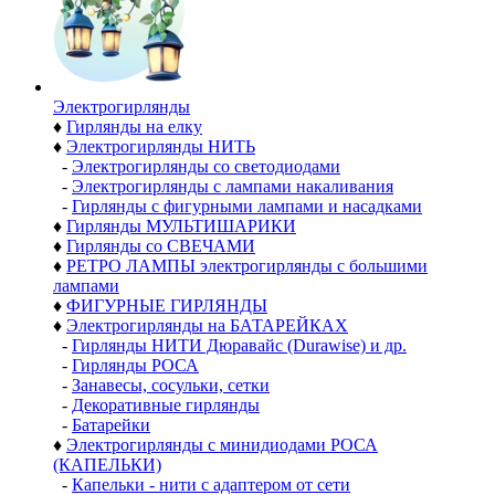
Электро­гирлянды
♦
Гирлянды на елку
♦
Электрогирлянды НИТЬ
-
Электрогирлянды со светодиодами
-
Электрогирлянды с лампами накаливания
-
Гирлянды с фигурными лампами и насадками
♦
Гирлянды МУЛЬТИШАРИКИ
♦
Гирлянды со СВЕЧАМИ
♦
РЕТРО ЛАМПЫ электрогирлянды с большими
лампами
♦
ФИГУРНЫЕ ГИРЛЯНДЫ
♦
Электрогирлянды на БАТАРЕЙКАХ
-
Гирлянды НИТИ Дюравайс (Durawise) и др.
-
Гирлянды РОСА
-
Занавесы, сосульки, сетки
-
Декоративные гирлянды
-
Батарейки
♦
Электрогирлянды с минидиодами РОСА
(КАПЕЛЬКИ)
-
Капельки - нити с адаптером от сети