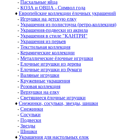
-
Пасхальные яйца
-
КОЗА и ОВЦА - Символ года
♦
Европейские коллекции ёлочных украшений
-
Игрушки на детскую елку
-
Украшения из полистоуна (ретро-коллекция)
-
Украшения-подвески из акрила
-
Украшения в стиле "КАНТРИ"
-
Украшения из перьев
-
Текстильная коллекция
-
Керамические коллекции
-
Металлические ёлочные игрушки
-
Елочные игрушки из дерева
-
Елочные игрушки из бумаги
-
Валяные игрушки
-
Кружевные украшения
-
Розовая коллекция
-
Верхушки на елку
-
Светящиеся ёлочные игрушки
♦
Снежинки, сосульки, звезды, шишки
-
Снежинки
-
Сосульки
-
Подвески
-
Звезды
-
Шишки
♦
Украшения для настольных елок