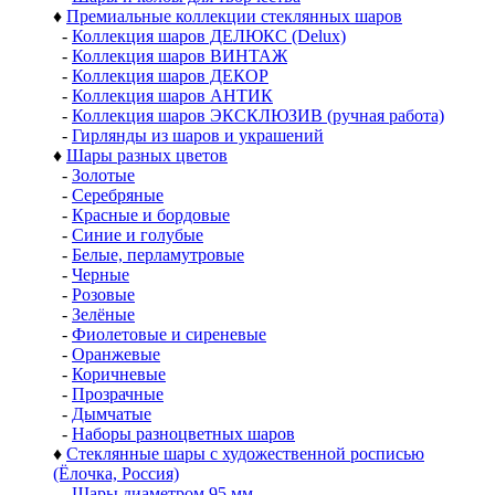
♦
Премиальные коллекции стеклянных шаров
-
Коллекция шаров ДЕЛЮКС (Delux)
-
Коллекция шаров ВИНТАЖ
-
Коллекция шаров ДЕКОР
-
Коллекция шаров АНТИК
-
Коллекция шаров ЭКСКЛЮЗИВ (ручная работа)
-
Гирлянды из шаров и украшений
♦
Шары разных цветов
-
Золотые
-
Серебряные
-
Красные и бордовые
-
Синие и голубые
-
Белые, перламутровые
-
Черные
-
Розовые
-
Зелёные
-
Фиолетовые и сиреневые
-
Оранжевые
-
Коричневые
-
Прозрачные
-
Дымчатые
-
Наборы разноцветных шаров
♦
Стеклянные шары с художественной росписью
(Ёлочка, Россия)
-
Шары диаметром 95 мм