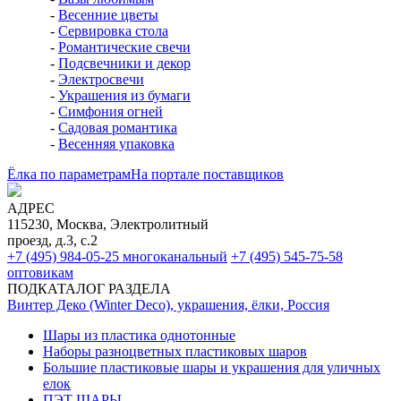
-
Весенние цветы
-
Сервировка стола
-
Романтические свечи
-
Подсвечники и декор
-
Электросвечи
-
Украшения из бумаги
-
Симфония огней
-
Садовая романтика
-
Весенняя упаковка
Ёлка по параметрам
На портале поставщиков
АДРЕС
115230, Москва, Электролитный
проезд, д.3, с.2
+7 (495) 984-05-25
многоканальный
+7 (495) 545-75-58
оптовикам
ПОДКАТАЛОГ РАЗДЕЛА
Винтер Деко (Winter Deco), украшения, ёлки, Россия
Шары из пластика однотонные
Наборы разноцветных пластиковых шаров
Большие пластиковые шары и украшения для уличных
елок
ПЭТ ШАРЫ