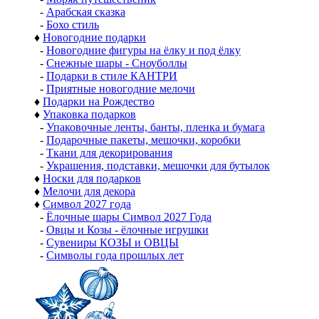
-
Арабская сказка
-
Бохо стиль
♦
Новогодние подарки
-
Новогодние фигуры на ёлку и под ёлку
-
Снежные шары - Сноуболлы
-
Подарки в стиле КАНТРИ
-
Приятные новогодние мелочи
♦
Подарки на Рождество
♦
Упаковка подарков
-
Упаковочные ленты, банты, пленка и бумага
-
Подарочные пакеты, мешочки, коробки
-
Ткани для декорирования
-
Украшения, подставки, мешочки для бутылок
♦
Носки для подарков
♦
Мелочи для декора
♦
Символ 2027 года
-
Ёлочные шары Символ 2027 Года
-
Овцы и Козы - ёлочные игрушки
-
Сувениры КОЗЫ и ОВЦЫ
-
Символы года прошлых лет