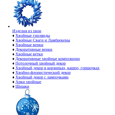
Изделия из хвои
♦
Хвойные гирлянды
♦
Хвойные Сваги и Ламбрекены
♦
Хвойные венки
♦
Декоративные венки
♦
Хвойные ветки
♦
Декоративные хвойные композиции
♦
Потолочный хвойный декор
♦
Хвойный декор в корзинках, кашпо, горшочках
♦
Хвойно-флористический декор
♦
Хвойный декор с лампочками
♦
Арки хвойные
♦
Шишки