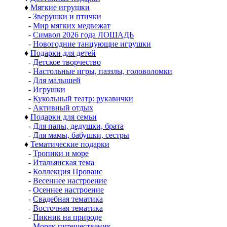
♦
Мягкие игрушки
-
Зверушки и птички
-
Мир мягких медвежат
-
Символ 2026 года ЛОШАДЬ
-
Новогодние танцующие игрушки
♦
Подарки для детей
-
Детское творчество
-
Настольные игры, паззлы, головоломки
-
Для малышей
-
Игрушки
-
Кукольный театр: рукавички
-
Активный отдых
♦
Подарки для семьи
-
Для папы, дедушки, брата
-
Для мамы, бабушки, сестры
♦
Тематические подарки
-
Тропики и море
-
Итальянская тема
-
Коллекция Прованс
-
Весеннее настроение
-
Осеннее настроение
-
Свадебная тематика
-
Восточная тематика
-
Пикник на природе
-
Моряк путешественик