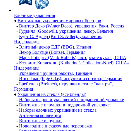
Елочные украшения
♦
Винтажные украшения мировых брендов
-
Винтер Деко (Winter Deco), украшения, ёлки, Россия
-
Гудвилл (Goodwill), украшения, декор, Бельгия
-
Курт С. Адлер (Kurt S. Adler), украшения,
Нидерланды
-
Элитный декор ЕДГ (EDG), Италия
-
Декор Больтце (Boltze), Германия
-
Марк Робертс (Mark Roberts), авторские куклы, США
-
Кэтринс Коллекшн (Katherine’s Collection-Noel), США-
Нидерланды
-
Украшения ручной работы, Таиланд
-
Инге Глас (Inge Glas), игрушки из стекла, Германия
-
Брейтнер (Breitner), игрушки в стиле "кантри",
Германия
♦
Украшения из стекла (все бренды)
-
Наборы шаров и украшений в подарочной упаковке
-
Винтажные игрушки в подарочной упаковке
-
Наборы елочных украшений из стекла
-
Античная коллекция
-
Винтажные игрушки
-
Новогодние и сказочные персонажи