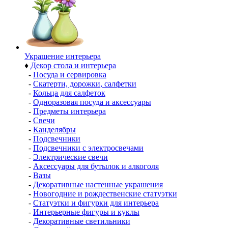
Украшение интерьера
♦
Декор стола и интерьера
-
Посуда и сервировка
-
Скатерти, дорожки, салфетки
-
Кольца для салфеток
-
Одноразовая посуда и аксессуары
-
Предметы интерьера
-
Свечи
-
Канделябры
-
Подсвечники
-
Подсвечники с электросвечами
-
Электрические свечи
-
Аксессуары для бутылок и алкоголя
-
Вазы
-
Декоративные настенные украшения
-
Новогодние и рождественские статуэтки
-
Статуэтки и фигурки для интерьера
-
Интерьерные фигуры и куклы
-
Декоративные светильники