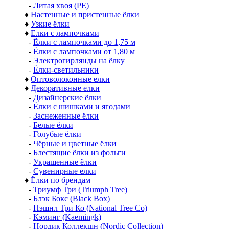
-
Литая хвоя (РЕ)
♦
Настенные и пристенные ёлки
♦
Узкие ёлки
♦
Елки с лампочками
-
Ёлки с лампочками до 1,75 м
-
Ёлки с лампочками от 1,80 м
-
Электрогирлянды на ёлку
-
Ёлки-светильники
♦
Оптоволоконные елки
♦
Декоративные елки
-
Дизайнерские ёлки
-
Ёлки с шишками и ягодами
-
Заснеженные ёлки
-
Белые ёлки
-
Голубые ёлки
-
Чёрные и цветные ёлки
-
Блестящие ёлки из фольги
-
Украшенные ёлки
-
Сувенирные елки
♦
Ёлки по брендам
-
Триумф Три (Triumph Tree)
-
Блэк Бокс (Black Box)
-
Нэшнл Три Ко (National Tree Co)
-
Кэминг (Kaemingk)
-
Нордик Коллекшн (Nordic Collection)