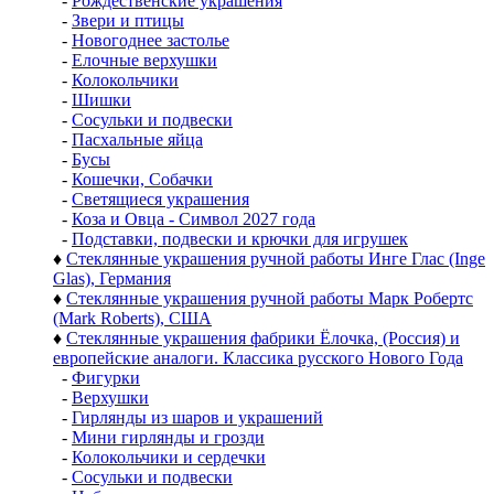
-
Рождественские украшения
-
Звери и птицы
-
Новогоднее застолье
-
Елочные верхушки
-
Колокольчики
-
Шишки
-
Сосульки и подвески
-
Пасхальные яйца
-
Бусы
-
Кошечки, Собачки
-
Светящиеся украшения
-
Коза и Овца - Символ 2027 года
-
Подставки, подвески и крючки для игрушек
♦
Стеклянные украшения ручной работы Инге Глас (Inge
Glas), Германия
♦
Стеклянные украшения ручной работы Марк Робертс
(Mark Roberts), США
♦
Стеклянные украшения фабрики Ёлочка, (Россия) и
европейские аналоги. Классика русского Нового Года
-
Фигурки
-
Верхушки
-
Гирлянды из шаров и украшений
-
Мини гирлянды и грозди
-
Колокольчики и сердечки
-
Сосульки и подвески