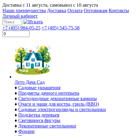
Доставка с
11 августа
, самовывоз с
10 августа
Наши преимущества
Доставка
Оплата
Оптовикам
Контакты
Личный кабинет
+7 (495) 984-05-25
+7 (495) 545-75-58
Лето Дача Сад
♦
Садовые украшения
♦
Предметы дачного интерьера
♦
Светодиодные декоративные камины
♦
Очаги и чаши для костра, гриль (BBQ)
♦
Садовые электрогирлянды и светильники
♦
Подсветка деревьев
♦
Светящиеся фигуры
♦
Декоративные светильники
♦
Фонари