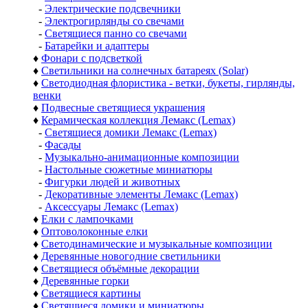
-
Электрические подсвечники
-
Электрогирлянды со свечами
-
Светящиеся панно со свечами
-
Батарейки и адаптеры
♦
Фонари с подсветкой
♦
Светильники на солнечных батареях (Solar)
♦
Светодиодная флористика - ветки, букеты, гирлянды,
венки
♦
Подвесные светящиеся украшения
♦
Керамическая коллекция Лемакс (Lemax)
-
Светящиеся домики Лемакс (Lemax)
-
Фасады
-
Музыкально-анимационные композиции
-
Настольные сюжетные миниатюры
-
Фигурки людей и животных
-
Декоративные элементы Лемакс (Lemax)
-
Аксессуары Лемакс (Lemax)
♦
Елки с лампочками
♦
Оптоволоконные елки
♦
Светодинамические и музыкальные композиции
♦
Деревянные новогодние светильники
♦
Светящиеся объёмные декорации
♦
Деревянные горки
♦
Светящиеся картины
♦
Светящиеся домики и миниатюры