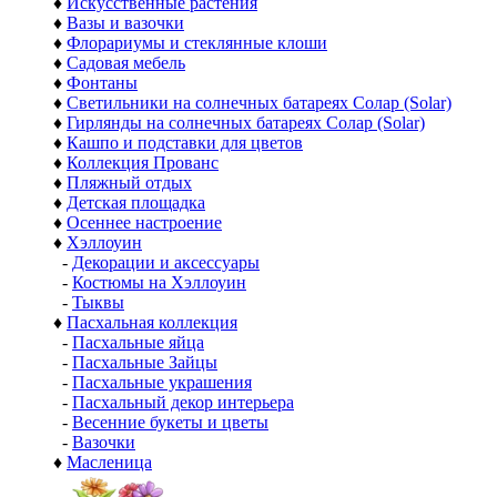
♦
Искусственные растения
♦
Вазы и вазочки
♦
Флорариумы и стеклянные клоши
♦
Садовая мебель
♦
Фонтаны
♦
Светильники на солнечных батареях Солар (Solar)
♦
Гирлянды на солнечных батареях Солар (Solar)
♦
Кашпо и подставки для цветов
♦
Коллекция Прованс
♦
Пляжный отдых
♦
Детская площадка
♦
Осеннее настроение
♦
Хэллоуин
-
Декорации и аксессуары
-
Костюмы на Хэллоуин
-
Тыквы
♦
Пасхальная коллекция
-
Пасхальные яйца
-
Пасхальные Зайцы
-
Пасхальные украшения
-
Пасхальный декор интерьера
-
Весенние букеты и цветы
-
Вазочки
♦
Масленица