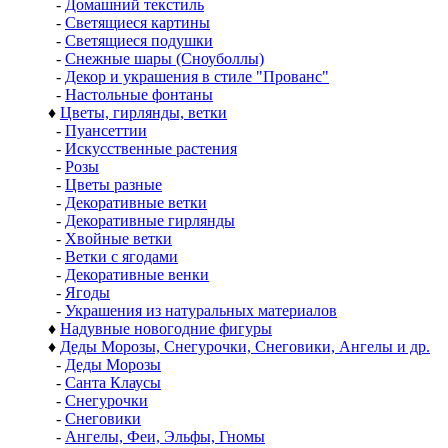
-
Домашний текстиль
-
Светящиеся картины
-
Светящиеся подушки
-
Снежные шары (Сноуболлы)
-
Декор и украшения в стиле "Прованс"
-
Настольные фонтаны
♦
Цветы, гирлянды, ветки
-
Пуансеттии
-
Искусственные растения
-
Розы
-
Цветы разные
-
Декоративные ветки
-
Декоративные гирлянды
-
Хвойные ветки
-
Ветки с ягодами
-
Декоративные венки
-
Ягоды
-
Украшения из натуральных материалов
♦
Надувные новогодние фигуры
♦
Деды Морозы, Снегурочки, Снеговики, Ангелы и др.
-
Деды Морозы
-
Санта Клаусы
-
Снегурочки
-
Снеговики
-
Ангелы, Феи, Эльфы, Гномы