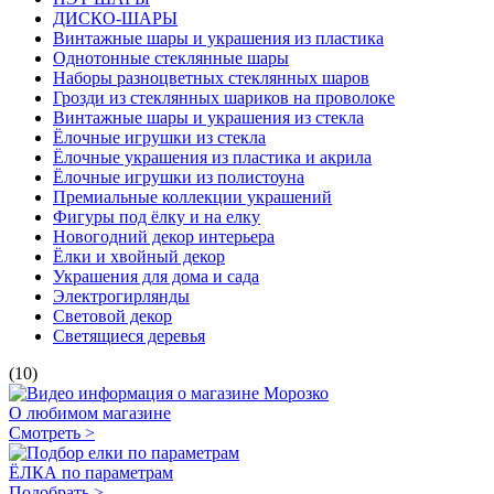
ДИСКО-ШАРЫ
Винтажные шары и украшения из пластика
Однотонные стеклянные шары
Наборы разноцветных стеклянных шаров
Грозди из стеклянных шариков на проволоке
Винтажные шары и украшения из стекла
Ёлочные игрушки из стекла
Ёлочные украшения из пластика и акрила
Ёлочные игрушки из полистоуна
Премиальные коллекции украшений
Фигуры под ёлку и на елку
Новогодний декор интерьера
Ёлки и хвойный декор
Украшения для дома и сада
Электрогирлянды
Световой декор
Светящиеся деревья
(10)
О любимом магазине
Смотреть >
ЁЛКА по параметрам
Подобрать >