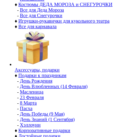
♦
Костюмы ДЕДА МОРОЗА и СНЕГУРОЧКИ
-
Все для Деда Мороза
-
Все для Снегурочки
♦
Игрушки-рукавички для кукольного театра
♦
Все для карнавала
Аксессуары, подарки
♦
Подарки к праздникам
-
День Рождения
-
День Влюбленных (14 Февраля)
-
Масленица
-
23 Февраля
-
8 Марта
-
Пасха
-
День Победы (9 Мая)
-
День Знаний (1 Сентября)
-
Хэллоуин
♦
Корпоративные подарки
♦
Достойные подарки