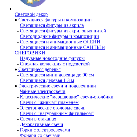
Световой декор
♦
Светящиеся фигуры и композиции
-
Светящиеся фигуры из акрила
-
Светящиеся фигуры из акриловых нитей
-
Светодиодные фигуры и композиции
-
Светящиеся и анимационные ОЛЕНИ
-
Светящиеся и анимационные САНТЫ и
СНЕГОВИКИ
-
Надувные новогодние фигуры
-
Снежная коллекция с подсветкой
♦
Светящиеся деревья
-
Светящиеся мини деревца до 90 см
-
Светящиеся деревья 1-3 м
♦
Электрические свечи и подсвечники
-
Чайные электросвечи
-
Классические "мерцающие" свечи-столбики
-
Свечи с "живым" пламенем
-
Электрические столовые свечи
-
Свечи с "натуральным фитильком"
-
Свечи в стаканах
-
Декоративные свечи
-
Горки с электросвечами
-
Фонари со свечами