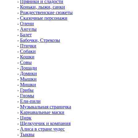
-
Пряники и сладости
-
Коньки, лыжи, санки
-
Рождественские сюжеты
-
Сказочные персонажи
-
Олени
-
Ангелы
-
Балет
-
Бабочки, Стрекозы
-
Птички
-
Собаки
-
Кошки
-
Совы
-
Лошади
-
Домики
-
Мышки
-
Мишки
-
Грибы
-
Гномы
-
Ели-пили
-
Музыкальная страничка
-
Карнавальные маски
-
Цирк
-
Щелкунчик и компания
-
Алиса в стране чудес
-
Тыквы