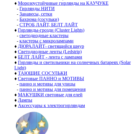
♦
Морозоустойчивые гирлянды на КАУЧУКЕ
-
Гирлянды НИТИ
-
Занавесы, сетки
-
Бахрома (сосульки)
-
СТРОБ ЛАЙТ, БЕЛТ ЛАЙТ
♦
Гирлянды-грозди (Cluster Lights)
-
светодиодные кластеры
-
кластеры с микролампами
♦
ДЮРАЛАЙТ- светящийся шнур
♦
Светодиодные ленты (Ledstrip)
♦
БЕЛТ ЛАЙТ - лента с лампами
♦
Гирлянды и светильники на солнечных батареях (Solar
Light)
♦
ТАЮЩИЕ СОСУЛЬКИ
♦
Световые ПАННО и МОТИВЫ
-
панно и мотивы для улицы
-
панно и мотивы для помещения
♦
МАКУШКИ световые для елей
♦
Лампы
♦
Аксессуары к электрогирляндам