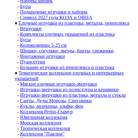
-
Наборы шишек
-
Бусы
-
Подарочные игрушки и наборы
-
Символ 2027 года КОЗА и ОВЦА
♦
Елочные игрушки из пластика, металла, пеноплекса
-
Верхушки
-
Комплекты елочных украшений из пластика
-
Бусы
-
Колокольчики 5-25 см
-
Шишки, сосульки, звезды, банты, снежинки
-
Винтажные игрушки
-
Пуансеттии
-
Большие игрушки из пеноплекса и пластика
♦
Тематические коллекции елочных и интерьерных
украшений
-
Мягкие елочные игрушки-зверушки
-
Игрушки-зверушки из полистоуна и керамики
-
Игрушки-зверушки из пластика, металла и стекла
-
Санты, Деды Морозы, Снеговики
-
Куклы, арлекины, эльфы, феи
-
Коллекция Ретро-Гламур
-
Ювелирная коллекция
-
Морская коллекция
-
Тропическая коллекция
-
Коллекция "Павлин"