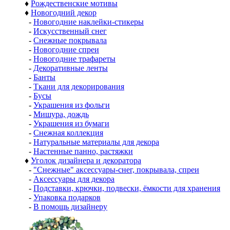
♦
Рождественские мотивы
♦
Новогодний декор
-
Новогодние наклейки-стикеры
-
Искусственный снег
-
Снежные покрывала
-
Новогодние спреи
-
Новогодние трафареты
-
Декоративные ленты
-
Банты
-
Ткани для декорирования
-
Бусы
-
Украшения из фольги
-
Мишура, дождь
-
Украшения из бумаги
-
Снежная коллекция
-
Натуральные материалы для декора
-
Настенные панно, растяжки
♦
Уголок дизайнера и декоратора
-
"Снежные" аксессуары-снег, покрывала, спреи
-
Аксессуары для декора
-
Подставки, крючки, подвески, ёмкости для хранения
-
Упаковка подарков
-
В помощь дизайнеру