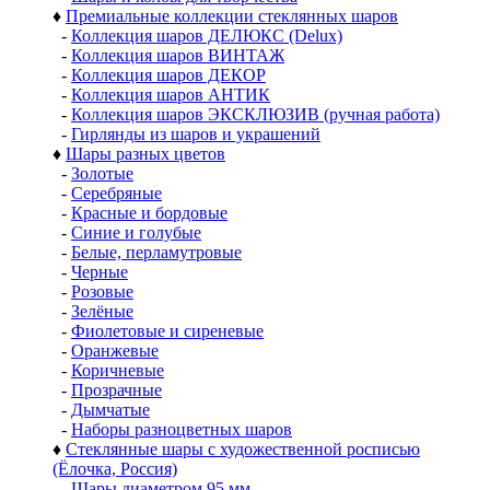
♦
Премиальные коллекции стеклянных шаров
-
Коллекция шаров ДЕЛЮКС (Delux)
-
Коллекция шаров ВИНТАЖ
-
Коллекция шаров ДЕКОР
-
Коллекция шаров АНТИК
-
Коллекция шаров ЭКСКЛЮЗИВ (ручная работа)
-
Гирлянды из шаров и украшений
♦
Шары разных цветов
-
Золотые
-
Серебряные
-
Красные и бордовые
-
Синие и голубые
-
Белые, перламутровые
-
Черные
-
Розовые
-
Зелёные
-
Фиолетовые и сиреневые
-
Оранжевые
-
Коричневые
-
Прозрачные
-
Дымчатые
-
Наборы разноцветных шаров
♦
Стеклянные шары с художественной росписью
(Ёлочка, Россия)
-
Шары диаметром 95 мм