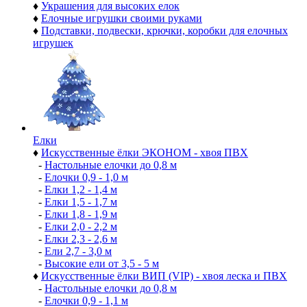
♦
Украшения для высоких елок
♦
Елочные игрушки своими руками
♦
Подставки, подвески, крючки, коробки для елочных
игрушек
Елки
♦
Искусственные ёлки ЭКОНОМ - хвоя ПВХ
-
Настольные елочки до 0,8 м
-
Елочки 0,9 - 1,0 м
-
Елки 1,2 - 1,4 м
-
Елки 1,5 - 1,7 м
-
Елки 1,8 - 1,9 м
-
Елки 2,0 - 2,2 м
-
Елки 2,3 - 2,6 м
-
Ели 2,7 - 3,0 м
-
Высокие ели от 3,5 - 5 м
♦
Искусственные ёлки ВИП (VIP) - хвоя леска и ПВХ
-
Настольные елочки до 0,8 м
-
Елочки 0,9 - 1,1 м