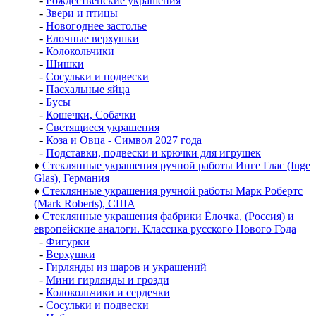
-
Рождественские украшения
-
Звери и птицы
-
Новогоднее застолье
-
Елочные верхушки
-
Колокольчики
-
Шишки
-
Сосульки и подвески
-
Пасхальные яйца
-
Бусы
-
Кошечки, Собачки
-
Светящиеся украшения
-
Коза и Овца - Символ 2027 года
-
Подставки, подвески и крючки для игрушек
♦
Стеклянные украшения ручной работы Инге Глас (Inge
Glas), Германия
♦
Стеклянные украшения ручной работы Марк Робертс
(Mark Roberts), США
♦
Стеклянные украшения фабрики Ёлочка, (Россия) и
европейские аналоги. Классика русского Нового Года
-
Фигурки
-
Верхушки
-
Гирлянды из шаров и украшений
-
Мини гирлянды и грозди
-
Колокольчики и сердечки
-
Сосульки и подвески