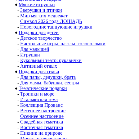
♦
Мягкие игрушки
-
Зверушки и птички
-
Мир мягких медвежат
-
Символ 2026 года ЛОШАДЬ
-
Новогодние танцующие игрушки
♦
Подарки для детей
-
Детское творчество
-
Настольные игры, паззлы, головоломки
-
Для малышей
-
Игрушки
-
Кукольный театр: рукавички
-
Активный отдых
♦
Подарки для семьи
-
Для папы, дедушки, брата
-
Для мамы, бабушки, сестры
♦
Тематические подарки
-
Тропики и море
-
Итальянская тема
-
Коллекция Прованс
-
Весеннее настроение
-
Осеннее настроение
-
Свадебная тематика
-
Восточная тематика
-
Пикник на природе
-
Моряк путешественик