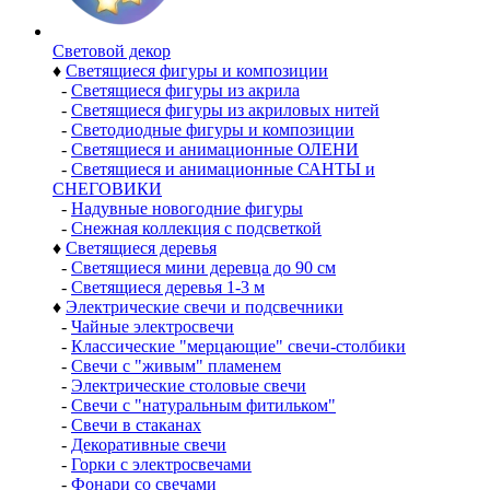
Световой декор
♦
Светящиеся фигуры и композиции
-
Светящиеся фигуры из акрила
-
Светящиеся фигуры из акриловых нитей
-
Светодиодные фигуры и композиции
-
Светящиеся и анимационные ОЛЕНИ
-
Светящиеся и анимационные САНТЫ и
СНЕГОВИКИ
-
Надувные новогодние фигуры
-
Снежная коллекция с подсветкой
♦
Светящиеся деревья
-
Светящиеся мини деревца до 90 см
-
Светящиеся деревья 1-3 м
♦
Электрические свечи и подсвечники
-
Чайные электросвечи
-
Классические "мерцающие" свечи-столбики
-
Свечи с "живым" пламенем
-
Электрические столовые свечи
-
Свечи с "натуральным фитильком"
-
Свечи в стаканах
-
Декоративные свечи
-
Горки с электросвечами
-
Фонари со свечами