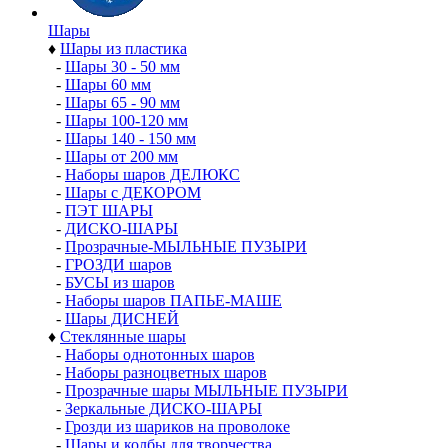
Шары
♦
Шары из пластика
-
Шары 30 - 50 мм
-
Шары 60 мм
-
Шары 65 - 90 мм
-
Шары 100-120 мм
-
Шары 140 - 150 мм
-
Шары от 200 мм
-
Наборы шаров ДЕЛЮКС
-
Шары с ДЕКОРОМ
-
ПЭТ ШАРЫ
-
ДИСКО-ШАРЫ
-
Прозрачные-МЫЛЬНЫЕ ПУЗЫРИ
-
ГРОЗДИ шаров
-
БУСЫ из шаров
-
Наборы шаров ПАПЬЕ-МАШЕ
-
Шары ДИСНЕЙ
♦
Стеклянные шары
-
Наборы однотонных шаров
-
Наборы разноцветных шаров
-
Прозрачные шары МЫЛЬНЫЕ ПУЗЫРИ
-
Зеркальные ДИСКО-ШАРЫ
-
Грозди из шариков на проволоке
-
Шары и колбы для творчества