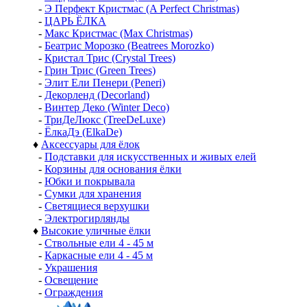
-
Э Перфект Кристмас (A Perfect Christmas)
-
ЦАРЬ ЁЛКА
-
Макс Кристмас (Max Christmas)
-
Беатрис Морозко (Beatrees Morozko)
-
Кристал Трис (Crystal Trees)
-
Грин Трис (Green Trees)
-
Элит Ели Пенери (Peneri)
-
Декорленд (Decorland)
-
Винтер Деко (Winter Deco)
-
ТриДеЛюкс (TreeDeLuxe)
-
ЁлкаДэ (ElkaDe)
♦
Аксессуары для ёлок
-
Подставки для искусственных и живых елей
-
Корзины для основания ёлки
-
Юбки и покрывала
-
Сумки для хранения
-
Светящиеся верхушки
-
Электрогирлянды
♦
Высокие уличные ёлки
-
Ствольные ели 4 - 45 м
-
Каркасные ели 4 - 45 м
-
Украшения
-
Освещение
-
Ограждения