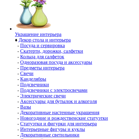
Украшение интерьера
♦
Декор стола и интерьера
-
Посуда и сервировка
-
Скатерти, дорожки, салфетки
-
Кольца для салфеток
-
Одноразовая посуда и аксессуары
-
Предметы интерьера
-
Свечи
-
Канделябры
-
Подсвечники
-
Подсвечники с электросвечами
-
Электрические свечи
-
Аксессуары для бутылок и алкоголя
-
Вазы
-
Декоративные настенные украшения
-
Новогодние и рождественские статуэтки
-
Статуэтки и фигурки для интерьера
-
Интерьерные фигуры и куклы
-
Декоративные светильники