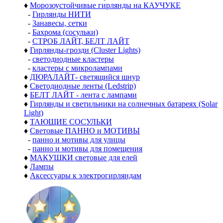
♦
Морозоустойчивые гирлянды на КАУЧУКЕ
-
Гирлянды НИТИ
-
Занавесы, сетки
-
Бахрома (сосульки)
-
СТРОБ ЛАЙТ, БЕЛТ ЛАЙТ
♦
Гирлянды-грозди (Cluster Lights)
-
светодиодные кластеры
-
кластеры с микролампами
♦
ДЮРАЛАЙТ- светящийся шнур
♦
Светодиодные ленты (Ledstrip)
♦
БЕЛТ ЛАЙТ - лента с лампами
♦
Гирлянды и светильники на солнечных батареях (Solar
Light)
♦
ТАЮЩИЕ СОСУЛЬКИ
♦
Световые ПАННО и МОТИВЫ
-
панно и мотивы для улицы
-
панно и мотивы для помещения
♦
МАКУШКИ световые для елей
♦
Лампы
♦
Аксессуары к электрогирляндам