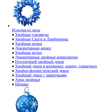
Изделия из хвои
♦
Хвойные гирлянды
♦
Хвойные Сваги и Ламбрекены
♦
Хвойные венки
♦
Декоративные венки
♦
Хвойные ветки
♦
Декоративные хвойные композиции
♦
Потолочный хвойный декор
♦
Хвойный декор в корзинках, кашпо, горшочках
♦
Хвойно-флористический декор
♦
Хвойный декор с лампочками
♦
Арки хвойные
♦
Шишки