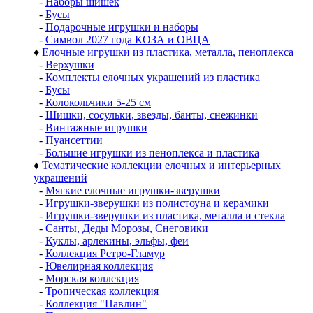
-
Наборы шишек
-
Бусы
-
Подарочные игрушки и наборы
-
Символ 2027 года КОЗА и ОВЦА
♦
Елочные игрушки из пластика, металла, пеноплекса
-
Верхушки
-
Комплекты елочных украшений из пластика
-
Бусы
-
Колокольчики 5-25 см
-
Шишки, сосульки, звезды, банты, снежинки
-
Винтажные игрушки
-
Пуансеттии
-
Большие игрушки из пеноплекса и пластика
♦
Тематические коллекции елочных и интерьерных
украшений
-
Мягкие елочные игрушки-зверушки
-
Игрушки-зверушки из полистоуна и керамики
-
Игрушки-зверушки из пластика, металла и стекла
-
Санты, Деды Морозы, Снеговики
-
Куклы, арлекины, эльфы, феи
-
Коллекция Ретро-Гламур
-
Ювелирная коллекция
-
Морская коллекция
-
Тропическая коллекция
-
Коллекция "Павлин"