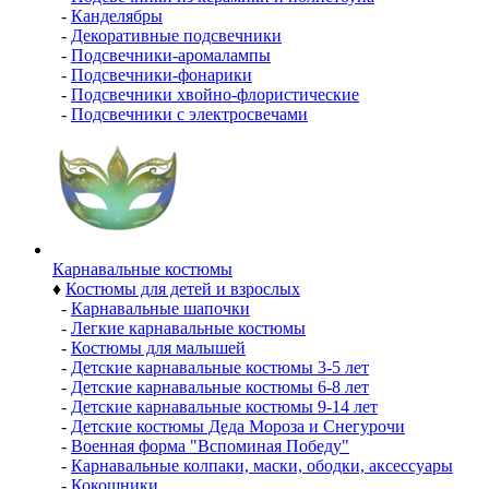
-
Канделябры
-
Декоративные подсвечники
-
Подсвечники-аромалампы
-
Подсвечники-фонарики
-
Подсвечники хвойно-флористические
-
Подсвечники с электросвечами
Карнавальные костюмы
♦
Костюмы для детей и взрослых
-
Карнавальные шапочки
-
Легкие карнавальные костюмы
-
Костюмы для малышей
-
Детские карнавальные костюмы 3-5 лет
-
Детские карнавальные костюмы 6-8 лет
-
Детские карнавальные костюмы 9-14 лет
-
Детские костюмы Деда Мороза и Снегурочи
-
Военная форма "Вспоминая Победу"
-
Карнавальные колпаки, маски, ободки, аксессуары
-
Кокошники