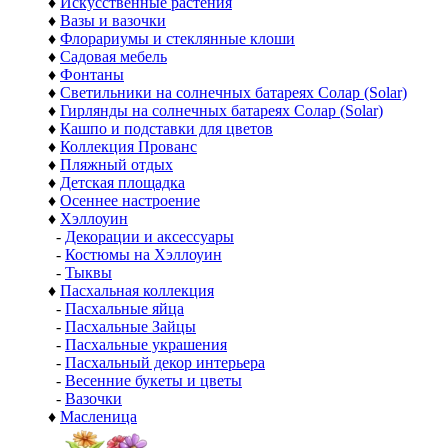
♦
Искусственные растения
♦
Вазы и вазочки
♦
Флорариумы и стеклянные клоши
♦
Садовая мебель
♦
Фонтаны
♦
Светильники на солнечных батареях Солар (Solar)
♦
Гирлянды на солнечных батареях Солар (Solar)
♦
Кашпо и подставки для цветов
♦
Коллекция Прованс
♦
Пляжный отдых
♦
Детская площадка
♦
Осеннее настроение
♦
Хэллоуин
-
Декорации и аксессуары
-
Костюмы на Хэллоуин
-
Тыквы
♦
Пасхальная коллекция
-
Пасхальные яйца
-
Пасхальные Зайцы
-
Пасхальные украшения
-
Пасхальный декор интерьера
-
Весенние букеты и цветы
-
Вазочки
♦
Масленица