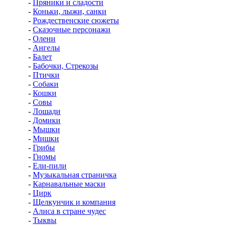
-
Пряники и сладости
-
Коньки, лыжи, санки
-
Рождественские сюжеты
-
Сказочные персонажи
-
Олени
-
Ангелы
-
Балет
-
Бабочки, Стрекозы
-
Птички
-
Собаки
-
Кошки
-
Совы
-
Лошади
-
Домики
-
Мышки
-
Мишки
-
Грибы
-
Гномы
-
Ели-пили
-
Музыкальная страничка
-
Карнавальные маски
-
Цирк
-
Щелкунчик и компания
-
Алиса в стране чудес
-
Тыквы