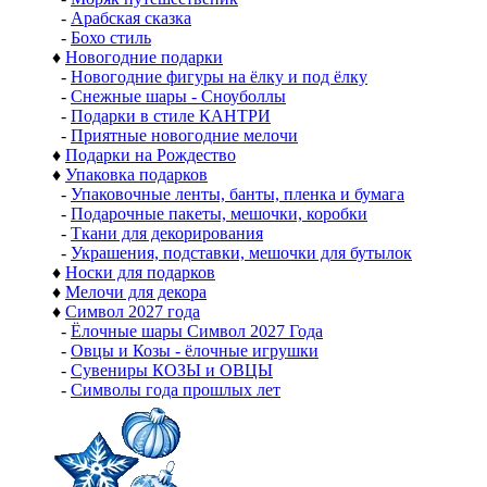
-
Арабская сказка
-
Бохо стиль
♦
Новогодние подарки
-
Новогодние фигуры на ёлку и под ёлку
-
Снежные шары - Сноуболлы
-
Подарки в стиле КАНТРИ
-
Приятные новогодние мелочи
♦
Подарки на Рождество
♦
Упаковка подарков
-
Упаковочные ленты, банты, пленка и бумага
-
Подарочные пакеты, мешочки, коробки
-
Ткани для декорирования
-
Украшения, подставки, мешочки для бутылок
♦
Носки для подарков
♦
Мелочи для декора
♦
Символ 2027 года
-
Ёлочные шары Символ 2027 Года
-
Овцы и Козы - ёлочные игрушки
-
Сувениры КОЗЫ и ОВЦЫ
-
Символы года прошлых лет