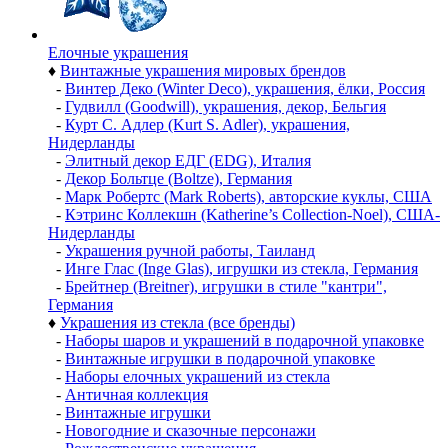
Елочные украшения
♦
Винтажные украшения мировых брендов
-
Винтер Деко (Winter Deco), украшения, ёлки, Россия
-
Гудвилл (Goodwill), украшения, декор, Бельгия
-
Курт С. Адлер (Kurt S. Adler), украшения,
Нидерланды
-
Элитный декор ЕДГ (EDG), Италия
-
Декор Больтце (Boltze), Германия
-
Марк Робертс (Mark Roberts), авторские куклы, США
-
Кэтринс Коллекшн (Katherine’s Collection-Noel), США-
Нидерланды
-
Украшения ручной работы, Таиланд
-
Инге Глас (Inge Glas), игрушки из стекла, Германия
-
Брейтнер (Breitner), игрушки в стиле "кантри",
Германия
♦
Украшения из стекла (все бренды)
-
Наборы шаров и украшений в подарочной упаковке
-
Винтажные игрушки в подарочной упаковке
-
Наборы елочных украшений из стекла
-
Античная коллекция
-
Винтажные игрушки
-
Новогодние и сказочные персонажи