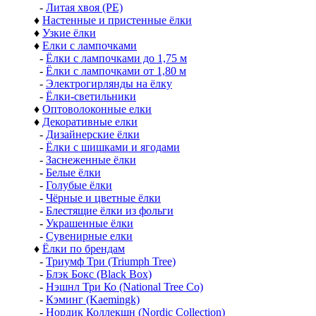
-
Литая хвоя (РЕ)
♦
Настенные и пристенные ёлки
♦
Узкие ёлки
♦
Елки с лампочками
-
Ёлки с лампочками до 1,75 м
-
Ёлки с лампочками от 1,80 м
-
Электрогирлянды на ёлку
-
Ёлки-светильники
♦
Оптоволоконные елки
♦
Декоративные елки
-
Дизайнерские ёлки
-
Ёлки с шишками и ягодами
-
Заснеженные ёлки
-
Белые ёлки
-
Голубые ёлки
-
Чёрные и цветные ёлки
-
Блестящие ёлки из фольги
-
Украшенные ёлки
-
Сувенирные елки
♦
Ёлки по брендам
-
Триумф Три (Triumph Tree)
-
Блэк Бокс (Black Box)
-
Нэшнл Три Ко (National Tree Co)
-
Кэминг (Kaemingk)
-
Нордик Коллекшн (Nordic Collection)