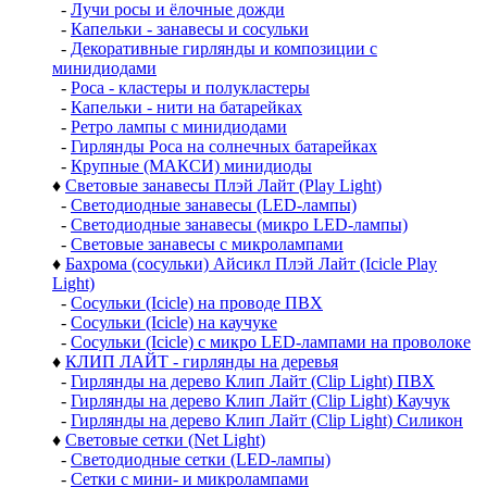
-
Лучи росы и ёлочные дожди
-
Капельки - занавесы и сосульки
-
Декоративные гирлянды и композиции с
минидиодами
-
Роса - кластеры и полукластеры
-
Капельки - нити на батарейках
-
Ретро лампы с минидиодами
-
Гирлянды Роса на солнечных батарейках
-
Крупные (МАКСИ) минидиоды
♦
Световые занавесы Плэй Лайт (Play Light)
-
Светодиодные занавесы (LED-лампы)
-
Светодиодные занавесы (микро LED-лампы)
-
Световые занавесы с микролампами
♦
Бахрома (сосульки) Айсикл Плэй Лайт (Icicle Play
Light)
-
Сосульки (Icicle) на проводе ПВХ
-
Сосульки (Icicle) на каучуке
-
Сосульки (Icicle) с микро LED-лампами на проволоке
♦
КЛИП ЛАЙТ - гирлянды на деревья
-
Гирлянды на дерево Клип Лайт (Clip Light) ПВХ
-
Гирлянды на дерево Клип Лайт (Clip Light) Каучук
-
Гирлянды на дерево Клип Лайт (Clip Light) Силикон
♦
Световые сетки (Net Light)
-
Светодиодные сетки (LED-лампы)
-
Сетки с мини- и микролампами