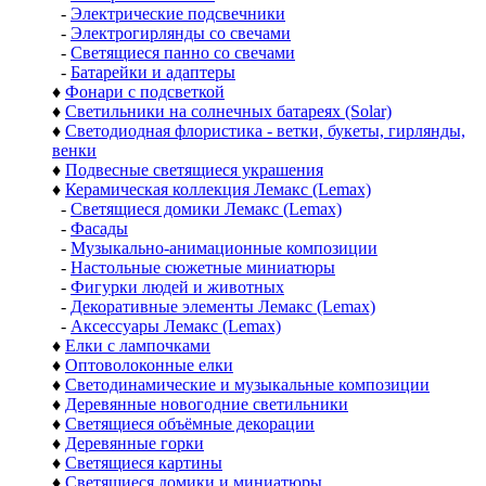
-
Электрические подсвечники
-
Электрогирлянды со свечами
-
Светящиеся панно со свечами
-
Батарейки и адаптеры
♦
Фонари с подсветкой
♦
Светильники на солнечных батареях (Solar)
♦
Светодиодная флористика - ветки, букеты, гирлянды,
венки
♦
Подвесные светящиеся украшения
♦
Керамическая коллекция Лемакс (Lemax)
-
Светящиеся домики Лемакс (Lemax)
-
Фасады
-
Музыкально-анимационные композиции
-
Настольные сюжетные миниатюры
-
Фигурки людей и животных
-
Декоративные элементы Лемакс (Lemax)
-
Аксессуары Лемакс (Lemax)
♦
Елки с лампочками
♦
Оптоволоконные елки
♦
Светодинамические и музыкальные композиции
♦
Деревянные новогодние светильники
♦
Светящиеся объёмные декорации
♦
Деревянные горки
♦
Светящиеся картины
♦
Светящиеся домики и миниатюры