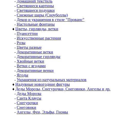
-
Домашний текстиль
-
Светящиеся картины
-
Светящиеся подушки
-
Снежные шары (Сноуболлы)
-
Декор и украшения в стиле "Прованс"
-
Настольные фонтаны
♦
Цветы, гирлянды, ветки
-
Пуансеттии
-
Искусственные растения
-
Розы
-
Цветы разные
-
Декоративные ветки
-
Декоративные гирлянды
-
Хвойные ветки
-
Ветки с ягодами
-
Декоративные венки
-
Ягоды
-
Украшения из натуральных материалов
♦
Надувные новогодние фигуры
♦
Деды Морозы, Снегурочки, Снеговики, Ангелы и др.
-
Деды Морозы
-
Санта Клаусы
-
Снегурочки
-
Снеговики
-
Ангелы, Феи, Эльфы, Гномы