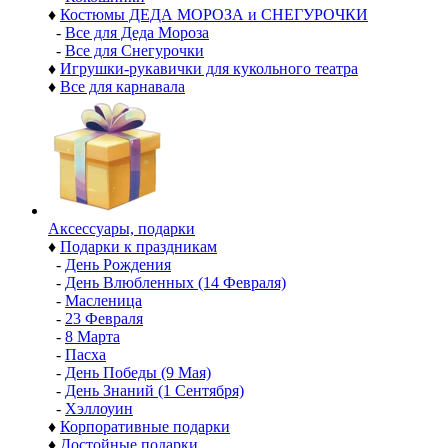
♦
Костюмы ДЕДА МОРОЗА и СНЕГУРОЧКИ
-
Все для Деда Мороза
-
Все для Снегурочки
♦
Игрушки-рукавички для кукольного театра
♦
Все для карнавала
Аксессуары, подарки
♦
Подарки к праздникам
-
День Рождения
-
День Влюбленных (14 Февраля)
-
Масленица
-
23 Февраля
-
8 Марта
-
Пасха
-
День Победы (9 Мая)
-
День Знаний (1 Сентября)
-
Хэллоуин
♦
Корпоративные подарки
♦
Достойные подарки