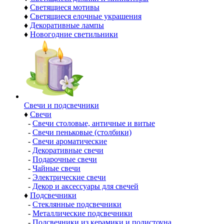
♦
Светящиеся мотивы
♦
Светящиеся елочные украшения
♦
Декоративные лампы
♦
Новогодние светильники
Свечи и подсвечники
♦
Свечи
-
Свечи столовые, античные и витые
-
Свечи пеньковые (столбики)
-
Свечи ароматические
-
Декоративные свечи
-
Подарочные свечи
-
Чайные свечи
-
Электрические свечи
-
Декор и аксессуары для свечей
♦
Подсвечники
-
Стеклянные подсвечники
-
Металлические подсвечники
-
Подсвечники из керамики и полистоуна