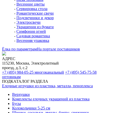
-
Весенние цветы
-
Сервировка стола
-
Романтические свечи
-
Подсвечники и декор
-
Электросвечи
-
Украшения из бумаги
-
Симфония огней
-
Садовая романтика
-
Весенняя упаковка
Ёлка по параметрам
На портале поставщиков
АДРЕС
115230, Москва, Электролитный
проезд, д.3, с.2
+7 (495) 984-05-25
многоканальный
+7 (495) 545-75-58
оптовикам
ПОДКАТАЛОГ РАЗДЕЛА
Елочные игрушки из пластика, металла, пеноплекса
Верхушки
Комплекты елочных украшений из пластика
Бусы
Колокольчики 5-25 см
Шишки, сосульки, звезды, банты, снежинки