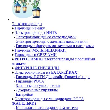
Электро­гирлянды
♦
Гирлянды на елку
♦
Электрогирлянды НИТЬ
-
Электрогирлянды со светодиодами
-
Электрогирлянды с лампами накаливания
-
Гирлянды с фигурными лампами и насадками
♦
Гирлянды МУЛЬТИШАРИКИ
♦
Гирлянды со СВЕЧАМИ
♦
РЕТРО ЛАМПЫ электрогирлянды с большими
лампами
♦
ФИГУРНЫЕ ГИРЛЯНДЫ
♦
Электрогирлянды на БАТАРЕЙКАХ
-
Гирлянды НИТИ Дюравайс (Durawise) и др.
-
Гирлянды РОСА
-
Занавесы, сосульки, сетки
-
Декоративные гирлянды
-
Батарейки
♦
Электрогирлянды с минидиодами РОСА
(КАПЕЛЬКИ)
-
Капельки - нити с адаптером от сети