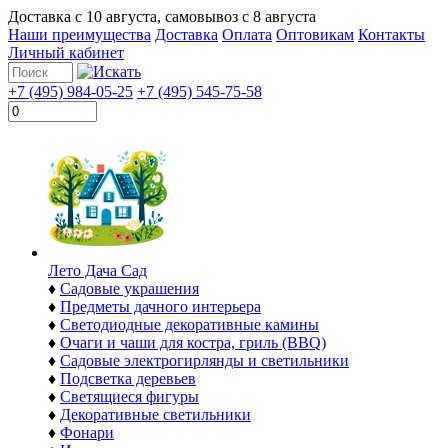
Доставка с
10 августа
, самовывоз с
8 августа
Наши преимущества
Доставка
Оплата
Оптовикам
Контакты
Личный кабинет
+7 (495) 984-05-25
+7 (495) 545-75-58
Лето Дача Сад
♦
Садовые украшения
♦
Предметы дачного интерьера
♦
Светодиодные декоративные камины
♦
Очаги и чаши для костра, гриль (BBQ)
♦
Садовые электрогирлянды и светильники
♦
Подсветка деревьев
♦
Светящиеся фигуры
♦
Декоративные светильники
♦
Фонари