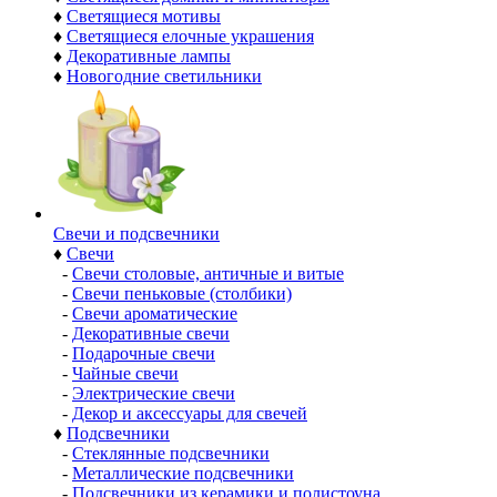
♦
Светящиеся мотивы
♦
Светящиеся елочные украшения
♦
Декоративные лампы
♦
Новогодние светильники
Свечи и подсвечники
♦
Свечи
-
Свечи столовые, античные и витые
-
Свечи пеньковые (столбики)
-
Свечи ароматические
-
Декоративные свечи
-
Подарочные свечи
-
Чайные свечи
-
Электрические свечи
-
Декор и аксессуары для свечей
♦
Подсвечники
-
Стеклянные подсвечники
-
Металлические подсвечники
-
Подсвечники из керамики и полистоуна