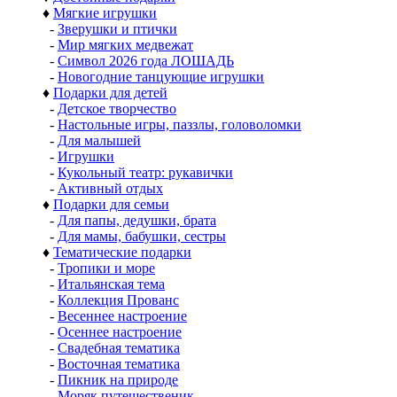
♦
Мягкие игрушки
-
Зверушки и птички
-
Мир мягких медвежат
-
Символ 2026 года ЛОШАДЬ
-
Новогодние танцующие игрушки
♦
Подарки для детей
-
Детское творчество
-
Настольные игры, паззлы, головоломки
-
Для малышей
-
Игрушки
-
Кукольный театр: рукавички
-
Активный отдых
♦
Подарки для семьи
-
Для папы, дедушки, брата
-
Для мамы, бабушки, сестры
♦
Тематические подарки
-
Тропики и море
-
Итальянская тема
-
Коллекция Прованс
-
Весеннее настроение
-
Осеннее настроение
-
Свадебная тематика
-
Восточная тематика
-
Пикник на природе
-
Моряк путешественик