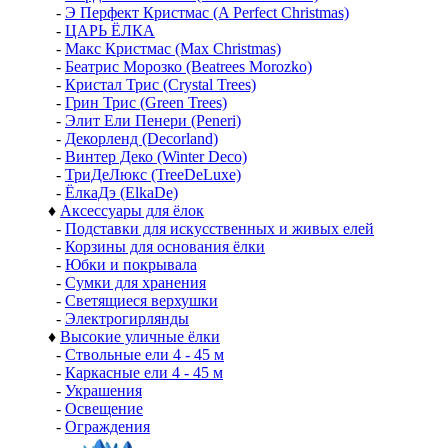
-
Э Перфект Кристмас (A Perfect Christmas)
-
ЦАРЬ ЁЛКА
-
Макс Кристмас (Max Christmas)
-
Беатрис Морозко (Beatrees Morozko)
-
Кристал Трис (Crystal Trees)
-
Грин Трис (Green Trees)
-
Элит Ели Пенери (Peneri)
-
Декорленд (Decorland)
-
Винтер Деко (Winter Deco)
-
ТриДеЛюкс (TreeDeLuxe)
-
ЁлкаДэ (ElkaDe)
♦
Аксессуары для ёлок
-
Подставки для искусственных и живых елей
-
Корзины для основания ёлки
-
Юбки и покрывала
-
Сумки для хранения
-
Светящиеся верхушки
-
Электрогирлянды
♦
Высокие уличные ёлки
-
Ствольные ели 4 - 45 м
-
Каркасные ели 4 - 45 м
-
Украшения
-
Освещение
-
Ограждения