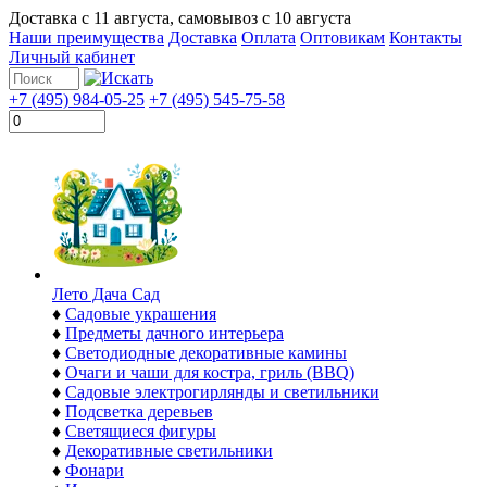
Доставка с
11 августа
, самовывоз с
10 августа
Наши преимущества
Доставка
Оплата
Оптовикам
Контакты
Личный кабинет
+7 (495) 984-05-25
+7 (495) 545-75-58
Лето Дача Сад
♦
Садовые украшения
♦
Предметы дачного интерьера
♦
Светодиодные декоративные камины
♦
Очаги и чаши для костра, гриль (BBQ)
♦
Садовые электрогирлянды и светильники
♦
Подсветка деревьев
♦
Светящиеся фигуры
♦
Декоративные светильники
♦
Фонари