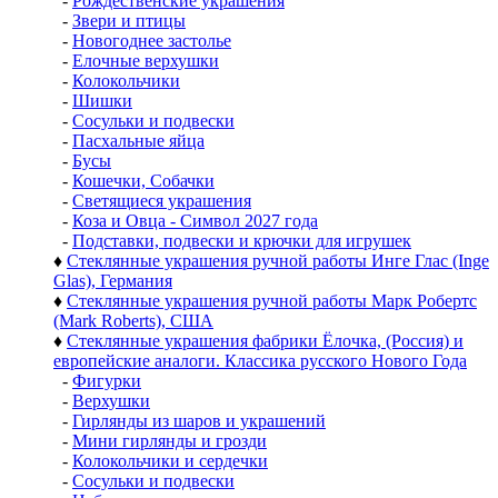
-
Рождественские украшения
-
Звери и птицы
-
Новогоднее застолье
-
Елочные верхушки
-
Колокольчики
-
Шишки
-
Сосульки и подвески
-
Пасхальные яйца
-
Бусы
-
Кошечки, Собачки
-
Светящиеся украшения
-
Коза и Овца - Символ 2027 года
-
Подставки, подвески и крючки для игрушек
♦
Стеклянные украшения ручной работы Инге Глас (Inge
Glas), Германия
♦
Стеклянные украшения ручной работы Марк Робертс
(Mark Roberts), США
♦
Стеклянные украшения фабрики Ёлочка, (Россия) и
европейские аналоги. Классика русского Нового Года
-
Фигурки
-
Верхушки
-
Гирлянды из шаров и украшений
-
Мини гирлянды и грозди
-
Колокольчики и сердечки
-
Сосульки и подвески