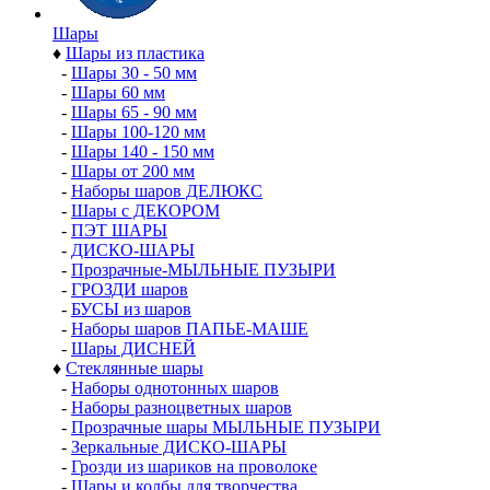
Шары
♦
Шары из пластика
-
Шары 30 - 50 мм
-
Шары 60 мм
-
Шары 65 - 90 мм
-
Шары 100-120 мм
-
Шары 140 - 150 мм
-
Шары от 200 мм
-
Наборы шаров ДЕЛЮКС
-
Шары с ДЕКОРОМ
-
ПЭТ ШАРЫ
-
ДИСКО-ШАРЫ
-
Прозрачные-МЫЛЬНЫЕ ПУЗЫРИ
-
ГРОЗДИ шаров
-
БУСЫ из шаров
-
Наборы шаров ПАПЬЕ-МАШЕ
-
Шары ДИСНЕЙ
♦
Стеклянные шары
-
Наборы однотонных шаров
-
Наборы разноцветных шаров
-
Прозрачные шары МЫЛЬНЫЕ ПУЗЫРИ
-
Зеркальные ДИСКО-ШАРЫ
-
Грозди из шариков на проволоке
-
Шары и колбы для творчества