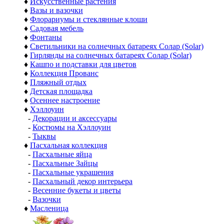
♦
Искусственные растения
♦
Вазы и вазочки
♦
Флорариумы и стеклянные клоши
♦
Садовая мебель
♦
Фонтаны
♦
Светильники на солнечных батареях Солар (Solar)
♦
Гирлянды на солнечных батареях Солар (Solar)
♦
Кашпо и подставки для цветов
♦
Коллекция Прованс
♦
Пляжный отдых
♦
Детская площадка
♦
Осеннее настроение
♦
Хэллоуин
-
Декорации и аксессуары
-
Костюмы на Хэллоуин
-
Тыквы
♦
Пасхальная коллекция
-
Пасхальные яйца
-
Пасхальные Зайцы
-
Пасхальные украшения
-
Пасхальный декор интерьера
-
Весенние букеты и цветы
-
Вазочки
♦
Масленица