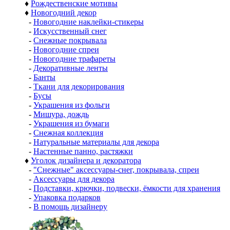
♦
Рождественские мотивы
♦
Новогодний декор
-
Новогодние наклейки-стикеры
-
Искусственный снег
-
Снежные покрывала
-
Новогодние спреи
-
Новогодние трафареты
-
Декоративные ленты
-
Банты
-
Ткани для декорирования
-
Бусы
-
Украшения из фольги
-
Мишура, дождь
-
Украшения из бумаги
-
Снежная коллекция
-
Натуральные материалы для декора
-
Настенные панно, растяжки
♦
Уголок дизайнера и декоратора
-
"Снежные" аксессуары-снег, покрывала, спреи
-
Аксессуары для декора
-
Подставки, крючки, подвески, ёмкости для хранения
-
Упаковка подарков
-
В помощь дизайнеру