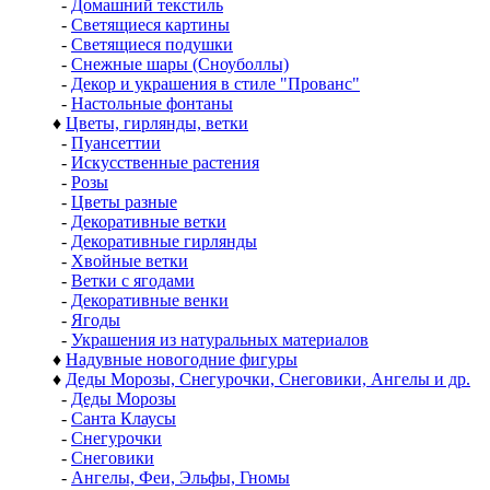
-
Домашний текстиль
-
Светящиеся картины
-
Светящиеся подушки
-
Снежные шары (Сноуболлы)
-
Декор и украшения в стиле "Прованс"
-
Настольные фонтаны
♦
Цветы, гирлянды, ветки
-
Пуансеттии
-
Искусственные растения
-
Розы
-
Цветы разные
-
Декоративные ветки
-
Декоративные гирлянды
-
Хвойные ветки
-
Ветки с ягодами
-
Декоративные венки
-
Ягоды
-
Украшения из натуральных материалов
♦
Надувные новогодние фигуры
♦
Деды Морозы, Снегурочки, Снеговики, Ангелы и др.
-
Деды Морозы
-
Санта Клаусы
-
Снегурочки
-
Снеговики
-
Ангелы, Феи, Эльфы, Гномы