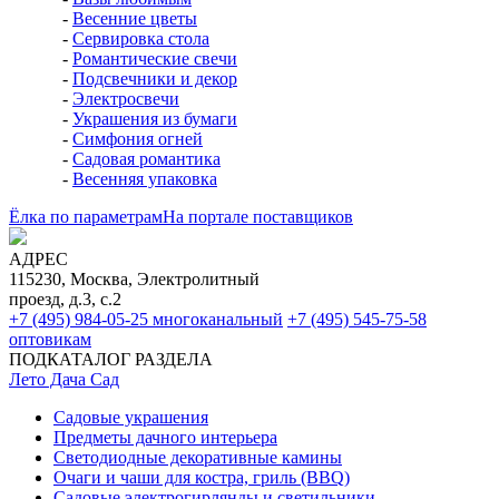
-
Весенние цветы
-
Сервировка стола
-
Романтические свечи
-
Подсвечники и декор
-
Электросвечи
-
Украшения из бумаги
-
Симфония огней
-
Садовая романтика
-
Весенняя упаковка
Ёлка по параметрам
На портале поставщиков
АДРЕС
115230, Москва, Электролитный
проезд, д.3, с.2
+7 (495) 984-05-25
многоканальный
+7 (495) 545-75-58
оптовикам
ПОДКАТАЛОГ РАЗДЕЛА
Лето Дача Сад
Садовые украшения
Предметы дачного интерьера
Светодиодные декоративные камины
Очаги и чаши для костра, гриль (BBQ)
Садовые электрогирлянды и светильники