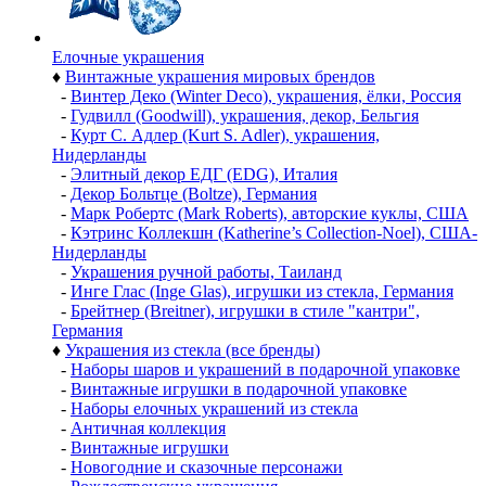
Елочные украшения
♦
Винтажные украшения мировых брендов
-
Винтер Деко (Winter Deco), украшения, ёлки, Россия
-
Гудвилл (Goodwill), украшения, декор, Бельгия
-
Курт С. Адлер (Kurt S. Adler), украшения,
Нидерланды
-
Элитный декор ЕДГ (EDG), Италия
-
Декор Больтце (Boltze), Германия
-
Марк Робертс (Mark Roberts), авторские куклы, США
-
Кэтринс Коллекшн (Katherine’s Collection-Noel), США-
Нидерланды
-
Украшения ручной работы, Таиланд
-
Инге Глас (Inge Glas), игрушки из стекла, Германия
-
Брейтнер (Breitner), игрушки в стиле "кантри",
Германия
♦
Украшения из стекла (все бренды)
-
Наборы шаров и украшений в подарочной упаковке
-
Винтажные игрушки в подарочной упаковке
-
Наборы елочных украшений из стекла
-
Античная коллекция
-
Винтажные игрушки
-
Новогодние и сказочные персонажи