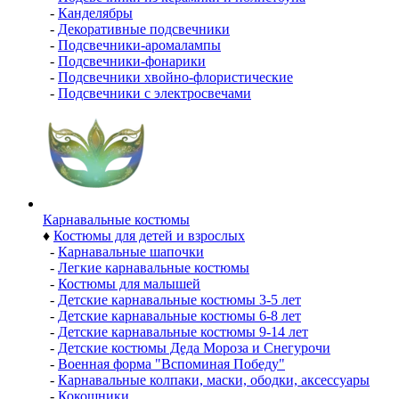
-
Канделябры
-
Декоративные подсвечники
-
Подсвечники-аромалампы
-
Подсвечники-фонарики
-
Подсвечники хвойно-флористические
-
Подсвечники с электросвечами
Карнавальные костюмы
♦
Костюмы для детей и взрослых
-
Карнавальные шапочки
-
Легкие карнавальные костюмы
-
Костюмы для малышей
-
Детские карнавальные костюмы 3-5 лет
-
Детские карнавальные костюмы 6-8 лет
-
Детские карнавальные костюмы 9-14 лет
-
Детские костюмы Деда Мороза и Снегурочи
-
Военная форма "Вспоминая Победу"
-
Карнавальные колпаки, маски, ободки, аксессуары
-
Кокошники