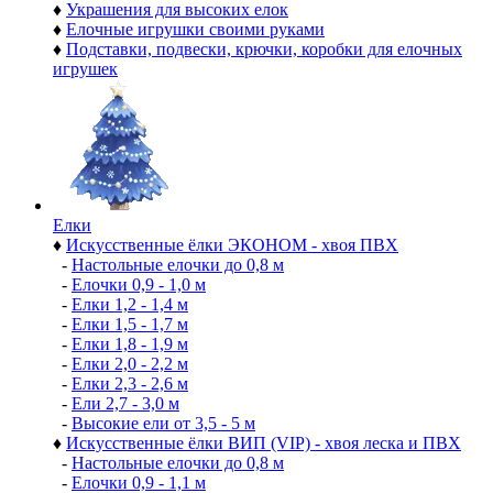
♦
Украшения для высоких елок
♦
Елочные игрушки своими руками
♦
Подставки, подвески, крючки, коробки для елочных
игрушек
Елки
♦
Искусственные ёлки ЭКОНОМ - хвоя ПВХ
-
Настольные елочки до 0,8 м
-
Елочки 0,9 - 1,0 м
-
Елки 1,2 - 1,4 м
-
Елки 1,5 - 1,7 м
-
Елки 1,8 - 1,9 м
-
Елки 2,0 - 2,2 м
-
Елки 2,3 - 2,6 м
-
Ели 2,7 - 3,0 м
-
Высокие ели от 3,5 - 5 м
♦
Искусственные ёлки ВИП (VIP) - хвоя леска и ПВХ
-
Настольные елочки до 0,8 м
-
Елочки 0,9 - 1,1 м