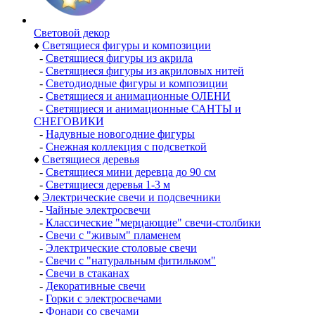
Световой декор
♦
Светящиеся фигуры и композиции
-
Светящиеся фигуры из акрила
-
Светящиеся фигуры из акриловых нитей
-
Светодиодные фигуры и композиции
-
Светящиеся и анимационные ОЛЕНИ
-
Светящиеся и анимационные САНТЫ и
СНЕГОВИКИ
-
Надувные новогодние фигуры
-
Снежная коллекция с подсветкой
♦
Светящиеся деревья
-
Светящиеся мини деревца до 90 см
-
Светящиеся деревья 1-3 м
♦
Электрические свечи и подсвечники
-
Чайные электросвечи
-
Классические "мерцающие" свечи-столбики
-
Свечи с "живым" пламенем
-
Электрические столовые свечи
-
Свечи с "натуральным фитильком"
-
Свечи в стаканах
-
Декоративные свечи
-
Горки с электросвечами
-
Фонари со свечами