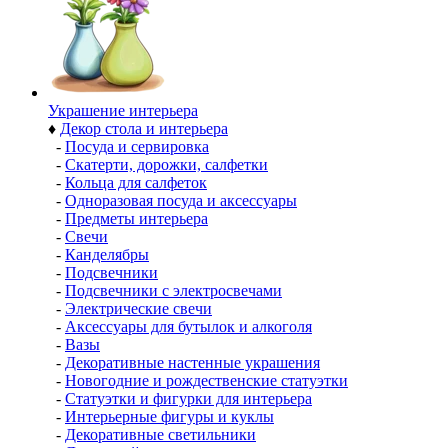
Украшение интерьера
♦
Декор стола и интерьера
-
Посуда и сервировка
-
Скатерти, дорожки, салфетки
-
Кольца для салфеток
-
Одноразовая посуда и аксессуары
-
Предметы интерьера
-
Свечи
-
Канделябры
-
Подсвечники
-
Подсвечники с электросвечами
-
Электрические свечи
-
Аксессуары для бутылок и алкоголя
-
Вазы
-
Декоративные настенные украшения
-
Новогодние и рождественские статуэтки
-
Статуэтки и фигурки для интерьера
-
Интерьерные фигуры и куклы
-
Декоративные светильники