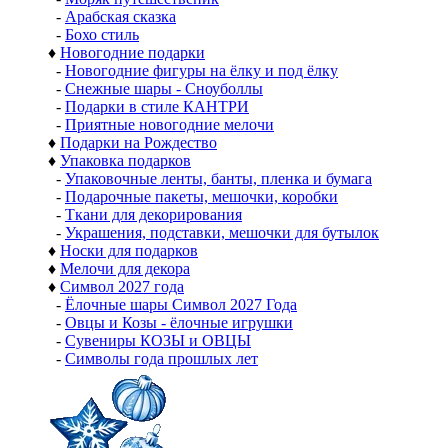
-
Арабская сказка
-
Бохо стиль
♦
Новогодние подарки
-
Новогодние фигуры на ёлку и под ёлку
-
Снежные шары - Сноуболлы
-
Подарки в стиле КАНТРИ
-
Приятные новогодние мелочи
♦
Подарки на Рождество
♦
Упаковка подарков
-
Упаковочные ленты, банты, пленка и бумага
-
Подарочные пакеты, мешочки, коробки
-
Ткани для декорирования
-
Украшения, подставки, мешочки для бутылок
♦
Носки для подарков
♦
Мелочи для декора
♦
Символ 2027 года
-
Ёлочные шары Символ 2027 Года
-
Овцы и Козы - ёлочные игрушки
-
Сувениры КОЗЫ и ОВЦЫ
-
Символы года прошлых лет