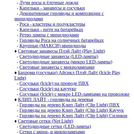
-
Лучи росы и ёлочные дожди
-
Капельки - занавесы и сосульки
-
Декоративные гирлянды и композиции с
минидиодами
-
Роса - кластеры и полукластеры
-
Капельки - нити на батарейках
-
Ретро лампы с минидиодами
-
Гирлянды Роса на солнечных батарейках
-
Крупные (МАКСИ) минидиоды
♦
Световые занавесы Плэй Лайт (Play Light)
-
Светодиодные занавесы (LED-лампы)
-
Светодиодные занавесы (микро LED-лампы)
-
Световые занавесы с микролампами
♦
Бахрома (сосульки) Айсикл Плэй Лайт (Icicle Play
Light)
-
Сосульки (Icicle) на проводе ПВХ
-
Сосульки (Icicle) на каучуке
-
Сосульки (Icicle) с микро LED-лампами на проволоке
♦
КЛИП ЛАЙТ - гирлянды на деревья
-
Гирлянды на дерево Клип Лайт (Clip Light) ПВХ
-
Гирлянды на дерево Клип Лайт (Clip Light) Каучук
-
Гирлянды на дерево Клип Лайт (Clip Light) Силикон
♦
Световые сетки (Net Light)
-
Светодиодные сетки (LED-лампы)
-
Сетки с мини- и микролампами