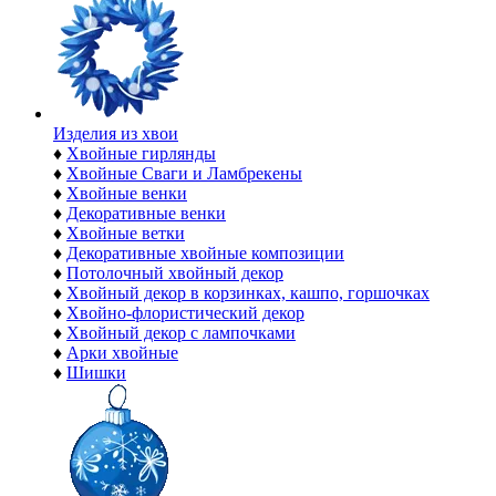
Изделия из хвои
♦
Хвойные гирлянды
♦
Хвойные Сваги и Ламбрекены
♦
Хвойные венки
♦
Декоративные венки
♦
Хвойные ветки
♦
Декоративные хвойные композиции
♦
Потолочный хвойный декор
♦
Хвойный декор в корзинках, кашпо, горшочках
♦
Хвойно-флористический декор
♦
Хвойный декор с лампочками
♦
Арки хвойные
♦
Шишки