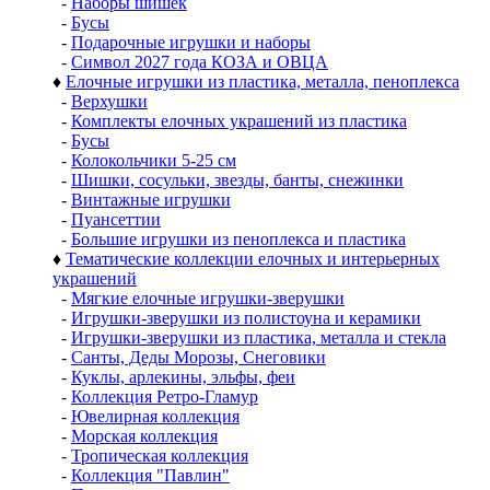
-
Наборы шишек
-
Бусы
-
Подарочные игрушки и наборы
-
Символ 2027 года КОЗА и ОВЦА
♦
Елочные игрушки из пластика, металла, пеноплекса
-
Верхушки
-
Комплекты елочных украшений из пластика
-
Бусы
-
Колокольчики 5-25 см
-
Шишки, сосульки, звезды, банты, снежинки
-
Винтажные игрушки
-
Пуансеттии
-
Большие игрушки из пеноплекса и пластика
♦
Тематические коллекции елочных и интерьерных
украшений
-
Мягкие елочные игрушки-зверушки
-
Игрушки-зверушки из полистоуна и керамики
-
Игрушки-зверушки из пластика, металла и стекла
-
Санты, Деды Морозы, Снеговики
-
Куклы, арлекины, эльфы, феи
-
Коллекция Ретро-Гламур
-
Ювелирная коллекция
-
Морская коллекция
-
Тропическая коллекция
-
Коллекция "Павлин"