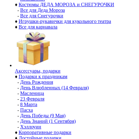
♦
Костюмы ДЕДА МОРОЗА и СНЕГУРОЧКИ
-
Все для Деда Мороза
-
Все для Снегурочки
♦
Игрушки-рукавички для кукольного театра
♦
Все для карнавала
Аксессуары, подарки
♦
Подарки к праздникам
-
День Рождения
-
День Влюбленных (14 Февраля)
-
Масленица
-
23 Февраля
-
8 Марта
-
Пасха
-
День Победы (9 Мая)
-
День Знаний (1 Сентября)
-
Хэллоуин
♦
Корпоративные подарки
♦
Достойные подарки