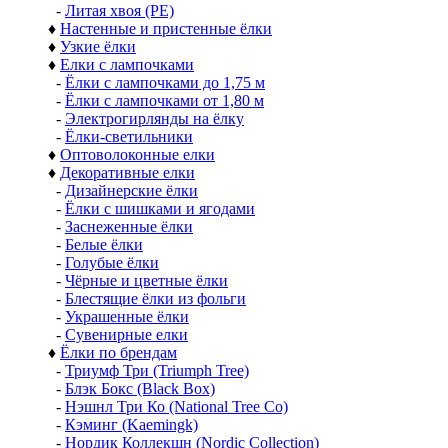
-
Литая хвоя (РЕ)
♦
Настенные и пристенные ёлки
♦
Узкие ёлки
♦
Елки с лампочками
-
Ёлки с лампочками до 1,75 м
-
Ёлки с лампочками от 1,80 м
-
Электрогирлянды на ёлку
-
Ёлки-светильники
♦
Оптоволоконные елки
♦
Декоративные елки
-
Дизайнерские ёлки
-
Ёлки с шишками и ягодами
-
Заснеженные ёлки
-
Белые ёлки
-
Голубые ёлки
-
Чёрные и цветные ёлки
-
Блестящие ёлки из фольги
-
Украшенные ёлки
-
Сувенирные елки
♦
Ёлки по брендам
-
Триумф Три (Triumph Tree)
-
Блэк Бокс (Black Box)
-
Нэшнл Три Ко (National Tree Co)
-
Кэминг (Kaemingk)
-
Нордик Коллекшн (Nordic Collection)