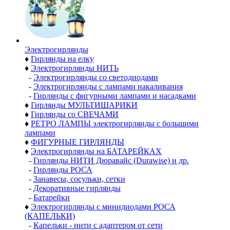
Электро­гирлянды
♦
Гирлянды на елку
♦
Электрогирлянды НИТЬ
-
Электрогирлянды со светодиодами
-
Электрогирлянды с лампами накаливания
-
Гирлянды с фигурными лампами и насадками
♦
Гирлянды МУЛЬТИШАРИКИ
♦
Гирлянды со СВЕЧАМИ
♦
РЕТРО ЛАМПЫ электрогирлянды с большими
лампами
♦
ФИГУРНЫЕ ГИРЛЯНДЫ
♦
Электрогирлянды на БАТАРЕЙКАХ
-
Гирлянды НИТИ Дюравайс (Durawise) и др.
-
Гирлянды РОСА
-
Занавесы, сосульки, сетки
-
Декоративные гирлянды
-
Батарейки
♦
Электрогирлянды с минидиодами РОСА
(КАПЕЛЬКИ)
-
Капельки - нити с адаптером от сети