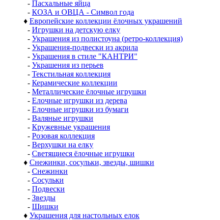
-
Пасхальные яйца
-
КОЗА и ОВЦА - Символ года
♦
Европейские коллекции ёлочных украшений
-
Игрушки на детскую елку
-
Украшения из полистоуна (ретро-коллекция)
-
Украшения-подвески из акрила
-
Украшения в стиле "КАНТРИ"
-
Украшения из перьев
-
Текстильная коллекция
-
Керамические коллекции
-
Металлические ёлочные игрушки
-
Елочные игрушки из дерева
-
Елочные игрушки из бумаги
-
Валяные игрушки
-
Кружевные украшения
-
Розовая коллекция
-
Верхушки на елку
-
Светящиеся ёлочные игрушки
♦
Снежинки, сосульки, звезды, шишки
-
Снежинки
-
Сосульки
-
Подвески
-
Звезды
-
Шишки
♦
Украшения для настольных елок