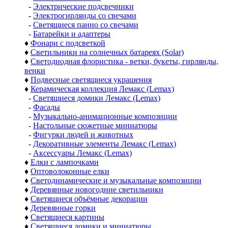
-
Электрические подсвечники
-
Электрогирлянды со свечами
-
Светящиеся панно со свечами
-
Батарейки и адаптеры
♦
Фонари с подсветкой
♦
Светильники на солнечных батареях (Solar)
♦
Светодиодная флористика - ветки, букеты, гирлянды,
венки
♦
Подвесные светящиеся украшения
♦
Керамическая коллекция Лемакс (Lemax)
-
Светящиеся домики Лемакс (Lemax)
-
Фасады
-
Музыкально-анимационные композиции
-
Настольные сюжетные миниатюры
-
Фигурки людей и животных
-
Декоративные элементы Лемакс (Lemax)
-
Аксессуары Лемакс (Lemax)
♦
Елки с лампочками
♦
Оптоволоконные елки
♦
Светодинамические и музыкальные композиции
♦
Деревянные новогодние светильники
♦
Светящиеся объёмные декорации
♦
Деревянные горки
♦
Светящиеся картины
♦
Светящиеся домики и миниатюры