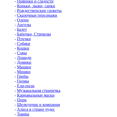
-
Пряники и сладости
-
Коньки, лыжи, санки
-
Рождественские сюжеты
-
Сказочные персонажи
-
Олени
-
Ангелы
-
Балет
-
Бабочки, Стрекозы
-
Птички
-
Собаки
-
Кошки
-
Совы
-
Лошади
-
Домики
-
Мышки
-
Мишки
-
Грибы
-
Гномы
-
Ели-пили
-
Музыкальная страничка
-
Карнавальные маски
-
Цирк
-
Щелкунчик и компания
-
Алиса в стране чудес
-
Тыквы