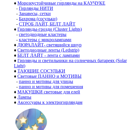
♦
Морозоустойчивые гирлянды на КАУЧУКЕ
-
Гирлянды НИТИ
-
Занавесы, сетки
-
Бахрома (сосульки)
-
СТРОБ ЛАЙТ, БЕЛТ ЛАЙТ
♦
Гирлянды-грозди (Cluster Lights)
-
светодиодные кластеры
-
кластеры с микролампами
♦
ДЮРАЛАЙТ- светящийся шнур
♦
Светодиодные ленты (Ledstrip)
♦
БЕЛТ ЛАЙТ - лента с лампами
♦
Гирлянды и светильники на солнечных батареях (Solar
Light)
♦
ТАЮЩИЕ СОСУЛЬКИ
♦
Световые ПАННО и МОТИВЫ
-
панно и мотивы для улицы
-
панно и мотивы для помещения
♦
МАКУШКИ световые для елей
♦
Лампы
♦
Аксессуары к электрогирляндам