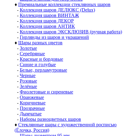
♦
Премиальные коллекции стеклянных шаров
-
Коллекция шаров ДЕЛЮКС (Delux)
-
Коллекция шаров ВИНТАЖ
-
Коллекция шаров ДЕКОР
-
Коллекция шаров АНТИК
-
Коллекция шаров ЭКСКЛЮЗИВ (ручная работа)
-
Гирлянды из шаров и украшений
♦
Шары разных цветов
-
Золотые
-
Серебряные
-
Красные и бордовые
-
Синие и голубые
-
Белые, перламутровые
-
Черные
-
Розовые
-
Зелёные
-
Фиолетовые и сиреневые
-
Оранжевые
-
Коричневые
-
Прозрачные
-
Дымчатые
-
Наборы разноцветных шаров
♦
Стеклянные шары с художественной росписью
(Ёлочка, Россия)
-
Шары диаметром 95 мм