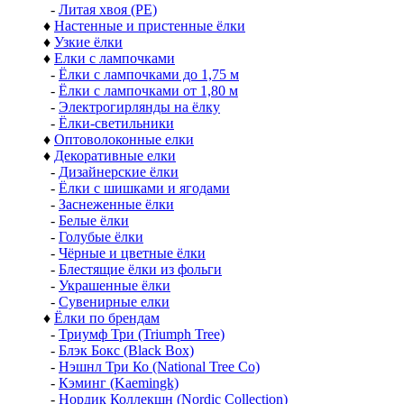
-
Литая хвоя (РЕ)
♦
Настенные и пристенные ёлки
♦
Узкие ёлки
♦
Елки с лампочками
-
Ёлки с лампочками до 1,75 м
-
Ёлки с лампочками от 1,80 м
-
Электрогирлянды на ёлку
-
Ёлки-светильники
♦
Оптоволоконные елки
♦
Декоративные елки
-
Дизайнерские ёлки
-
Ёлки с шишками и ягодами
-
Заснеженные ёлки
-
Белые ёлки
-
Голубые ёлки
-
Чёрные и цветные ёлки
-
Блестящие ёлки из фольги
-
Украшенные ёлки
-
Сувенирные елки
♦
Ёлки по брендам
-
Триумф Три (Triumph Tree)
-
Блэк Бокс (Black Box)
-
Нэшнл Три Ко (National Tree Co)
-
Кэминг (Kaemingk)
-
Нордик Коллекшн (Nordic Collection)