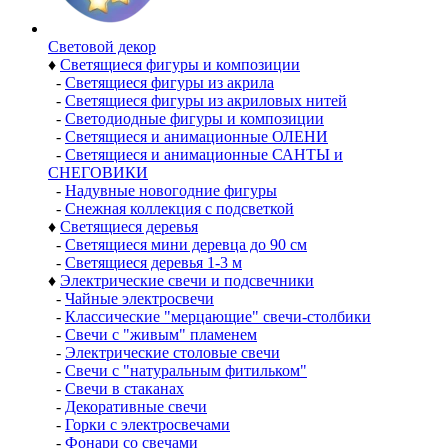
Световой декор
♦
Светящиеся фигуры и композиции
-
Светящиеся фигуры из акрила
-
Светящиеся фигуры из акриловых нитей
-
Светодиодные фигуры и композиции
-
Светящиеся и анимационные ОЛЕНИ
-
Светящиеся и анимационные САНТЫ и
СНЕГОВИКИ
-
Надувные новогодние фигуры
-
Снежная коллекция с подсветкой
♦
Светящиеся деревья
-
Светящиеся мини деревца до 90 см
-
Светящиеся деревья 1-3 м
♦
Электрические свечи и подсвечники
-
Чайные электросвечи
-
Классические "мерцающие" свечи-столбики
-
Свечи с "живым" пламенем
-
Электрические столовые свечи
-
Свечи с "натуральным фитильком"
-
Свечи в стаканах
-
Декоративные свечи
-
Горки с электросвечами
-
Фонари со свечами