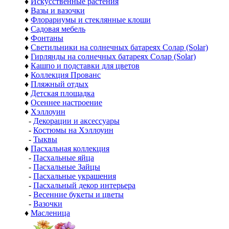
♦
Искусственные растения
♦
Вазы и вазочки
♦
Флорариумы и стеклянные клоши
♦
Садовая мебель
♦
Фонтаны
♦
Светильники на солнечных батареях Солар (Solar)
♦
Гирлянды на солнечных батареях Солар (Solar)
♦
Кашпо и подставки для цветов
♦
Коллекция Прованс
♦
Пляжный отдых
♦
Детская площадка
♦
Осеннее настроение
♦
Хэллоуин
-
Декорации и аксессуары
-
Костюмы на Хэллоуин
-
Тыквы
♦
Пасхальная коллекция
-
Пасхальные яйца
-
Пасхальные Зайцы
-
Пасхальные украшения
-
Пасхальный декор интерьера
-
Весенние букеты и цветы
-
Вазочки
♦
Масленица