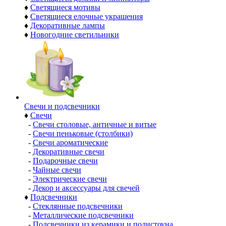
♦
Светящиеся мотивы
♦
Светящиеся елочные украшения
♦
Декоративные лампы
♦
Новогодние светильники
Свечи и подсвечники
♦
Свечи
-
Свечи столовые, античные и витые
-
Свечи пеньковые (столбики)
-
Свечи ароматические
-
Декоративные свечи
-
Подарочные свечи
-
Чайные свечи
-
Электрические свечи
-
Декор и аксессуары для свечей
♦
Подсвечники
-
Стеклянные подсвечники
-
Металлические подсвечники
-
Подсвечники из керамики и полистоуна