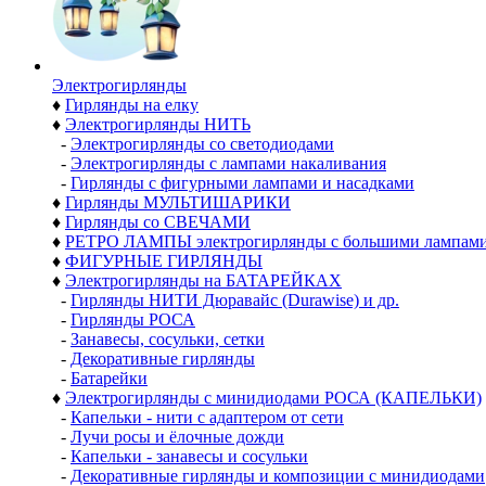
Электро­гирлянды
♦
Гирлянды на елку
♦
Электрогирлянды НИТЬ
-
Электрогирлянды со светодиодами
-
Электрогирлянды с лампами накаливания
-
Гирлянды с фигурными лампами и насадками
♦
Гирлянды МУЛЬТИШАРИКИ
♦
Гирлянды со СВЕЧАМИ
♦
РЕТРО ЛАМПЫ электрогирлянды с большими лампам
♦
ФИГУРНЫЕ ГИРЛЯНДЫ
♦
Электрогирлянды на БАТАРЕЙКАХ
-
Гирлянды НИТИ Дюравайс (Durawise) и др.
-
Гирлянды РОСА
-
Занавесы, сосульки, сетки
-
Декоративные гирлянды
-
Батарейки
♦
Электрогирлянды с минидиодами РОСА (КАПЕЛЬКИ)
-
Капельки - нити с адаптером от сети
-
Лучи росы и ёлочные дожди
-
Капельки - занавесы и сосульки
-
Декоративные гирлянды и композиции с минидиодами