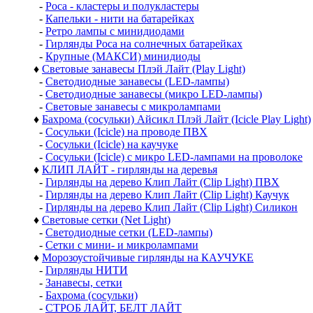
-
Роса - кластеры и полукластеры
-
Капельки - нити на батарейках
-
Ретро лампы с минидиодами
-
Гирлянды Роса на солнечных батарейках
-
Крупные (МАКСИ) минидиоды
♦
Световые занавесы Плэй Лайт (Play Light)
-
Светодиодные занавесы (LED-лампы)
-
Светодиодные занавесы (микро LED-лампы)
-
Световые занавесы с микролампами
♦
Бахрома (сосульки) Айсикл Плэй Лайт (Icicle Play Light)
-
Сосульки (Icicle) на проводе ПВХ
-
Сосульки (Icicle) на каучуке
-
Сосульки (Icicle) с микро LED-лампами на проволоке
♦
КЛИП ЛАЙТ - гирлянды на деревья
-
Гирлянды на дерево Клип Лайт (Clip Light) ПВХ
-
Гирлянды на дерево Клип Лайт (Clip Light) Каучук
-
Гирлянды на дерево Клип Лайт (Clip Light) Силикон
♦
Световые сетки (Net Light)
-
Светодиодные сетки (LED-лампы)
-
Сетки с мини- и микролампами
♦
Морозоустойчивые гирлянды на КАУЧУКЕ
-
Гирлянды НИТИ
-
Занавесы, сетки
-
Бахрома (сосульки)
-
СТРОБ ЛАЙТ, БЕЛТ ЛАЙТ