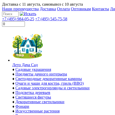
Доставка с
11 августа
, самовывоз с
10 августа
Наши преимущества
Доставка
Оплата
Оптовикам
Контакты
Ли
+7 (495) 984-05-25
+7 (495) 545-75-58
Лето Дача Сад
♦
Садовые украшения
♦
Предметы дачного интерьера
♦
Светодиодные декоративные камины
♦
Очаги и чаши для костра, гриль (BBQ)
♦
Садовые электрогирлянды и светильники
♦
Подсветка деревьев
♦
Светящиеся фигуры
♦
Декоративные светильники
♦
Фонари
♦
Искусственные растения