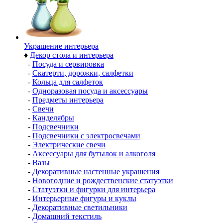
Украшение интерьера
♦
Декор стола и интерьера
-
Посуда и сервировка
-
Скатерти, дорожки, салфетки
-
Кольца для салфеток
-
Одноразовая посуда и аксессуары
-
Предметы интерьера
-
Свечи
-
Канделябры
-
Подсвечники
-
Подсвечники с электросвечами
-
Электрические свечи
-
Аксессуары для бутылок и алкоголя
-
Вазы
-
Декоративные настенные украшения
-
Новогодние и рождественские статуэтки
-
Статуэтки и фигурки для интерьера
-
Интерьерные фигуры и куклы
-
Декоративные светильники
-
Домашний текстиль