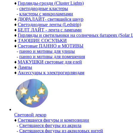
♦
Гирлянды-грозди (Cluster Lights)
-
светодиодные кластеры
-
кластеры с микролампами
♦
ДЮРАЛАЙТ- светящийся шнур
♦
Светодиодные ленты (Ledstrip)
♦
БЕЛТ ЛАЙТ - лента с лампами
♦
Гирлянды и светильники на солнечных батареях (Solar L
♦
ТАЮЩИЕ СОСУЛЬКИ
♦
Световые ПАННО и МОТИВЫ
-
панно и мотивы для улицы
-
панно и мотивы для помещения
♦
МАКУШКИ световые для елей
♦
Лампы
♦
Аксессуары к электрогирляндам
Световой декор
♦
Светящиеся фигуры и композиции
-
Светящиеся фигуры из акрила
-
Светящиеся фигуры из акриловых нитей