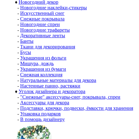
♦
Новогодний декор
-
Новогодние наклейки-стикеры
-
Искусственный снег
-
Снежные покрывала
-
Новогодние спреи
-
Новогодние трафареты
-
Декоративные ленты
-
Банты
-
Ткани для декорирования
-
Бусы
-
Украшения из фольги
-
Мишура, дождь
-
Украшения из бумаги
-
Снежная коллекция
-
Натуральные материалы для декора
-
Настенные панно, растяжки
♦
Уголок дизайнера и декоратора
-
"Снежные" аксессуары-снег, покрывала, спреи
-
Аксессуары для декора
-
Подставки, крючки, подвески, ёмкости для хранения
-
Упаковка подарков
-
В помощь дизайнеру