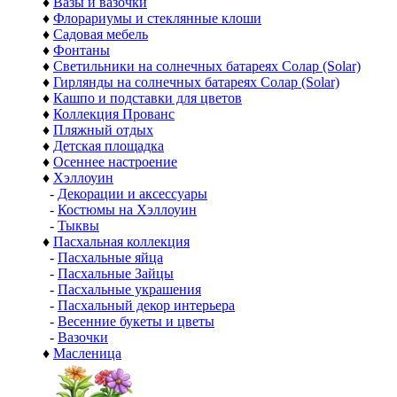
♦
Вазы и вазочки
♦
Флорариумы и стеклянные клоши
♦
Садовая мебель
♦
Фонтаны
♦
Светильники на солнечных батареях Солар (Solar)
♦
Гирлянды на солнечных батареях Солар (Solar)
♦
Кашпо и подставки для цветов
♦
Коллекция Прованс
♦
Пляжный отдых
♦
Детская площадка
♦
Осеннее настроение
♦
Хэллоуин
-
Декорации и аксессуары
-
Костюмы на Хэллоуин
-
Тыквы
♦
Пасхальная коллекция
-
Пасхальные яйца
-
Пасхальные Зайцы
-
Пасхальные украшения
-
Пасхальный декор интерьера
-
Весенние букеты и цветы
-
Вазочки
♦
Масленица