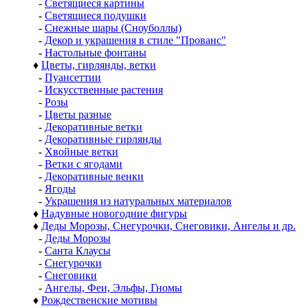
-
Светящиеся картины
-
Светящиеся подушки
-
Снежные шары (Сноуболлы)
-
Декор и украшения в стиле "Прованс"
-
Настольные фонтаны
♦
Цветы, гирлянды, ветки
-
Пуансеттии
-
Искусственные растения
-
Розы
-
Цветы разные
-
Декоративные ветки
-
Декоративные гирлянды
-
Хвойные ветки
-
Ветки с ягодами
-
Декоративные венки
-
Ягоды
-
Украшения из натуральных материалов
♦
Надувные новогодние фигуры
♦
Деды Морозы, Снегурочки, Снеговики, Ангелы и др.
-
Деды Морозы
-
Санта Клаусы
-
Снегурочки
-
Снеговики
-
Ангелы, Феи, Эльфы, Гномы
♦
Рождественские мотивы