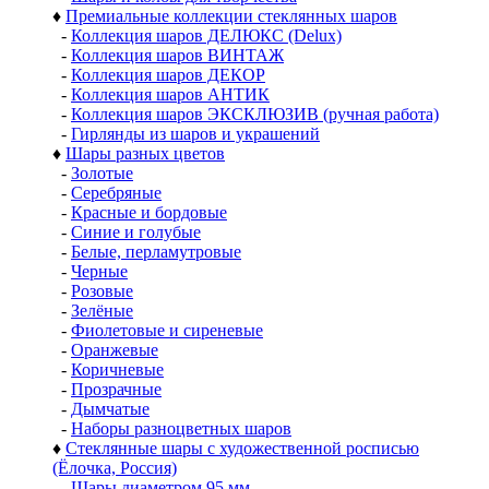
♦
Премиальные коллекции стеклянных шаров
-
Коллекция шаров ДЕЛЮКС (Delux)
-
Коллекция шаров ВИНТАЖ
-
Коллекция шаров ДЕКОР
-
Коллекция шаров АНТИК
-
Коллекция шаров ЭКСКЛЮЗИВ (ручная работа)
-
Гирлянды из шаров и украшений
♦
Шары разных цветов
-
Золотые
-
Серебряные
-
Красные и бордовые
-
Синие и голубые
-
Белые, перламутровые
-
Черные
-
Розовые
-
Зелёные
-
Фиолетовые и сиреневые
-
Оранжевые
-
Коричневые
-
Прозрачные
-
Дымчатые
-
Наборы разноцветных шаров
♦
Стеклянные шары с художественной росписью
(Ёлочка, Россия)
-
Шары диаметром 95 мм