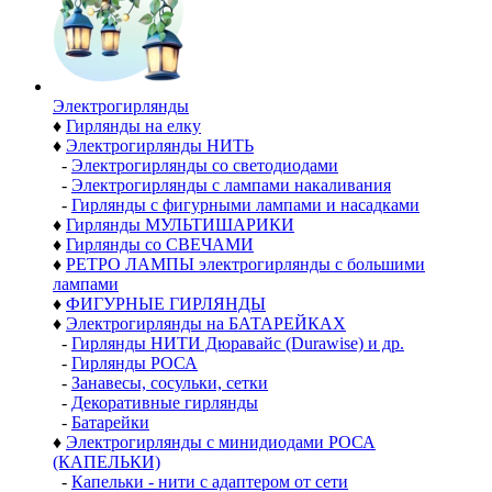
Электро­гирлянды
♦
Гирлянды на елку
♦
Электрогирлянды НИТЬ
-
Электрогирлянды со светодиодами
-
Электрогирлянды с лампами накаливания
-
Гирлянды с фигурными лампами и насадками
♦
Гирлянды МУЛЬТИШАРИКИ
♦
Гирлянды со СВЕЧАМИ
♦
РЕТРО ЛАМПЫ электрогирлянды с большими
лампами
♦
ФИГУРНЫЕ ГИРЛЯНДЫ
♦
Электрогирлянды на БАТАРЕЙКАХ
-
Гирлянды НИТИ Дюравайс (Durawise) и др.
-
Гирлянды РОСА
-
Занавесы, сосульки, сетки
-
Декоративные гирлянды
-
Батарейки
♦
Электрогирлянды с минидиодами РОСА
(КАПЕЛЬКИ)
-
Капельки - нити с адаптером от сети