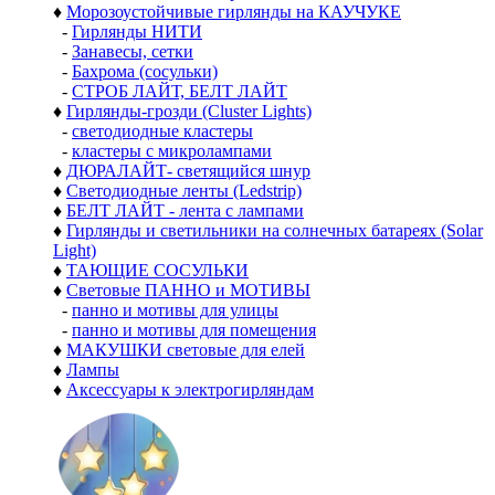
♦
Морозоустойчивые гирлянды на КАУЧУКЕ
-
Гирлянды НИТИ
-
Занавесы, сетки
-
Бахрома (сосульки)
-
СТРОБ ЛАЙТ, БЕЛТ ЛАЙТ
♦
Гирлянды-грозди (Cluster Lights)
-
светодиодные кластеры
-
кластеры с микролампами
♦
ДЮРАЛАЙТ- светящийся шнур
♦
Светодиодные ленты (Ledstrip)
♦
БЕЛТ ЛАЙТ - лента с лампами
♦
Гирлянды и светильники на солнечных батареях (Solar
Light)
♦
ТАЮЩИЕ СОСУЛЬКИ
♦
Световые ПАННО и МОТИВЫ
-
панно и мотивы для улицы
-
панно и мотивы для помещения
♦
МАКУШКИ световые для елей
♦
Лампы
♦
Аксессуары к электрогирляндам