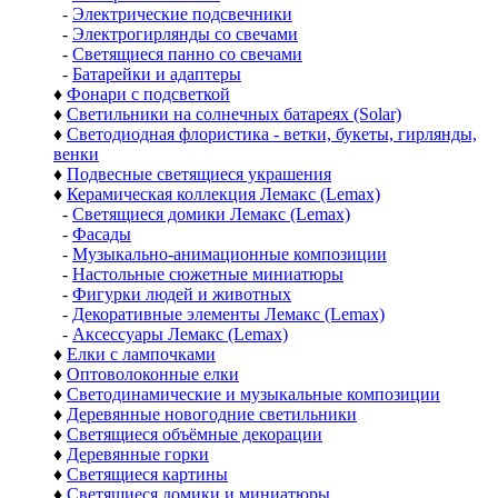
-
Электрические подсвечники
-
Электрогирлянды со свечами
-
Светящиеся панно со свечами
-
Батарейки и адаптеры
♦
Фонари с подсветкой
♦
Светильники на солнечных батареях (Solar)
♦
Светодиодная флористика - ветки, букеты, гирлянды,
венки
♦
Подвесные светящиеся украшения
♦
Керамическая коллекция Лемакс (Lemax)
-
Светящиеся домики Лемакс (Lemax)
-
Фасады
-
Музыкально-анимационные композиции
-
Настольные сюжетные миниатюры
-
Фигурки людей и животных
-
Декоративные элементы Лемакс (Lemax)
-
Аксессуары Лемакс (Lemax)
♦
Елки с лампочками
♦
Оптоволоконные елки
♦
Светодинамические и музыкальные композиции
♦
Деревянные новогодние светильники
♦
Светящиеся объёмные декорации
♦
Деревянные горки
♦
Светящиеся картины
♦
Светящиеся домики и миниатюры