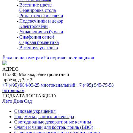
-
Весенние цветы
-
Сервировка стола
-
Романтические свечи
-
Подсвечники и декор
-
Электросвечи
-
Украшения из бумаги
-
Симфония огней
-
Садовая романтика
-
Весенняя упаковка
Ёлка по параметрам
На портале поставщиков
АДРЕС
115230, Москва, Электролитный
проезд, д.3, с.2
+7 (495) 984-05-25
многоканальный
+7 (495) 545-75-58
оптовикам
ПОДКАТАЛОГ РАЗДЕЛА
Лето Дача Сад
Садовые украшения
Предметы дачного интерьера
Светодиодные декоративные камины
Очаги и чаши для костра, гриль (BBQ)
Садовые электрогирлянды и светильники