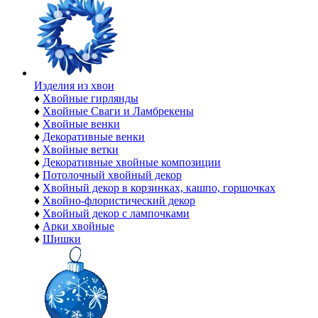
Изделия из хвои
♦
Хвойные гирлянды
♦
Хвойные Сваги и Ламбрекены
♦
Хвойные венки
♦
Декоративные венки
♦
Хвойные ветки
♦
Декоративные хвойные композиции
♦
Потолочный хвойный декор
♦
Хвойный декор в корзинках, кашпо, горшочках
♦
Хвойно-флористический декор
♦
Хвойный декор с лампочками
♦
Арки хвойные
♦
Шишки