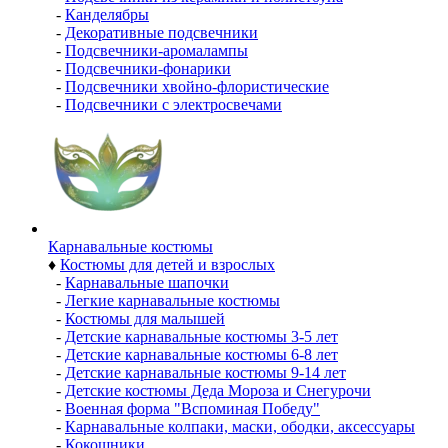
-
Канделябры
-
Декоративные подсвечники
-
Подсвечники-аромалампы
-
Подсвечники-фонарики
-
Подсвечники хвойно-флористические
-
Подсвечники с электросвечами
Карнавальные костюмы
♦
Костюмы для детей и взрослых
-
Карнавальные шапочки
-
Легкие карнавальные костюмы
-
Костюмы для малышей
-
Детские карнавальные костюмы 3-5 лет
-
Детские карнавальные костюмы 6-8 лет
-
Детские карнавальные костюмы 9-14 лет
-
Детские костюмы Деда Мороза и Снегурочи
-
Военная форма "Вспоминая Победу"
-
Карнавальные колпаки, маски, ободки, аксессуары
-
Кокошники