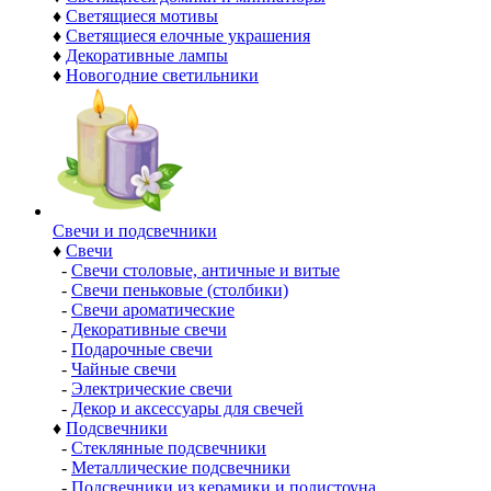
♦
Светящиеся мотивы
♦
Светящиеся елочные украшения
♦
Декоративные лампы
♦
Новогодние светильники
Свечи и подсвечники
♦
Свечи
-
Свечи столовые, античные и витые
-
Свечи пеньковые (столбики)
-
Свечи ароматические
-
Декоративные свечи
-
Подарочные свечи
-
Чайные свечи
-
Электрические свечи
-
Декор и аксессуары для свечей
♦
Подсвечники
-
Стеклянные подсвечники
-
Металлические подсвечники
-
Подсвечники из керамики и полистоуна