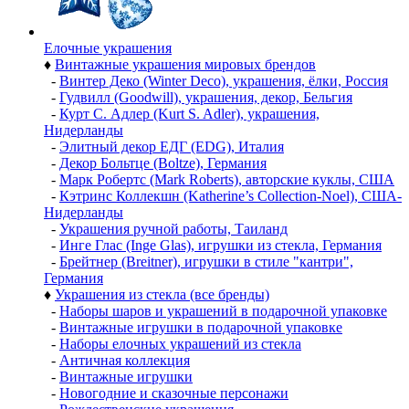
Елочные украшения
♦
Винтажные украшения мировых брендов
-
Винтер Деко (Winter Deco), украшения, ёлки, Россия
-
Гудвилл (Goodwill), украшения, декор, Бельгия
-
Курт С. Адлер (Kurt S. Adler), украшения,
Нидерланды
-
Элитный декор ЕДГ (EDG), Италия
-
Декор Больтце (Boltze), Германия
-
Марк Робертс (Mark Roberts), авторские куклы, США
-
Кэтринс Коллекшн (Katherine’s Collection-Noel), США-
Нидерланды
-
Украшения ручной работы, Таиланд
-
Инге Глас (Inge Glas), игрушки из стекла, Германия
-
Брейтнер (Breitner), игрушки в стиле "кантри",
Германия
♦
Украшения из стекла (все бренды)
-
Наборы шаров и украшений в подарочной упаковке
-
Винтажные игрушки в подарочной упаковке
-
Наборы елочных украшений из стекла
-
Античная коллекция
-
Винтажные игрушки
-
Новогодние и сказочные персонажи