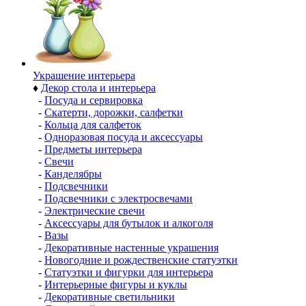
Украшение интерьера
♦
Декор стола и интерьера
-
Посуда и сервировка
-
Скатерти, дорожки, салфетки
-
Кольца для салфеток
-
Одноразовая посуда и аксессуары
-
Предметы интерьера
-
Свечи
-
Канделябры
-
Подсвечники
-
Подсвечники с электросвечами
-
Электрические свечи
-
Аксессуары для бутылок и алкоголя
-
Вазы
-
Декоративные настенные украшения
-
Новогодние и рождественские статуэтки
-
Статуэтки и фигурки для интерьера
-
Интерьерные фигуры и куклы
-
Декоративные светильники