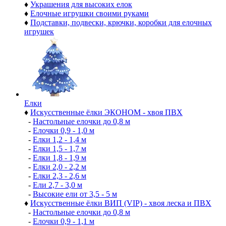
♦
Украшения для высоких елок
♦
Елочные игрушки своими руками
♦
Подставки, подвески, крючки, коробки для елочных
игрушек
Елки
♦
Искусственные ёлки ЭКОНОМ - хвоя ПВХ
-
Настольные елочки до 0,8 м
-
Елочки 0,9 - 1,0 м
-
Елки 1,2 - 1,4 м
-
Елки 1,5 - 1,7 м
-
Елки 1,8 - 1,9 м
-
Елки 2,0 - 2,2 м
-
Елки 2,3 - 2,6 м
-
Ели 2,7 - 3,0 м
-
Высокие ели от 3,5 - 5 м
♦
Искусственные ёлки ВИП (VIP) - хвоя леска и ПВХ
-
Настольные елочки до 0,8 м
-
Елочки 0,9 - 1,1 м