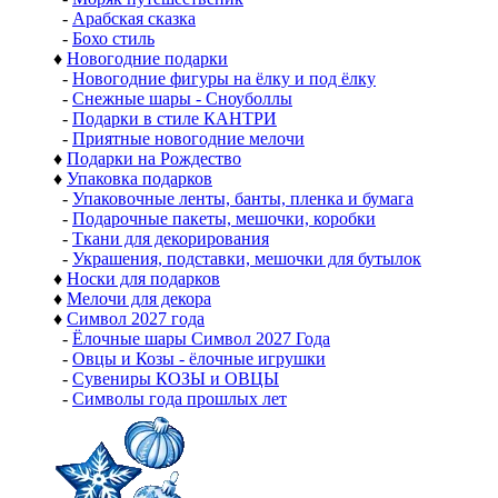
-
Арабская сказка
-
Бохо стиль
♦
Новогодние подарки
-
Новогодние фигуры на ёлку и под ёлку
-
Снежные шары - Сноуболлы
-
Подарки в стиле КАНТРИ
-
Приятные новогодние мелочи
♦
Подарки на Рождество
♦
Упаковка подарков
-
Упаковочные ленты, банты, пленка и бумага
-
Подарочные пакеты, мешочки, коробки
-
Ткани для декорирования
-
Украшения, подставки, мешочки для бутылок
♦
Носки для подарков
♦
Мелочи для декора
♦
Символ 2027 года
-
Ёлочные шары Символ 2027 Года
-
Овцы и Козы - ёлочные игрушки
-
Сувениры КОЗЫ и ОВЦЫ
-
Символы года прошлых лет