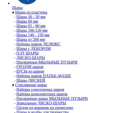
Шары
♦
Шары из пластика
-
Шары 30 - 50 мм
-
Шары 60 мм
-
Шары 65 - 90 мм
-
Шары 100-120 мм
-
Шары 140 - 150 мм
-
Шары от 200 мм
-
Наборы шаров ДЕЛЮКС
-
Шары с ДЕКОРОМ
-
ПЭТ ШАРЫ
-
ДИСКО-ШАРЫ
-
Прозрачные-МЫЛЬНЫЕ ПУЗЫРИ
-
ГРОЗДИ шаров
-
БУСЫ из шаров
-
Наборы шаров ПАПЬЕ-МАШЕ
-
Шары ДИСНЕЙ
♦
Стеклянные шары
-
Наборы однотонных шаров
-
Наборы разноцветных шаров
-
Прозрачные шары МЫЛЬНЫЕ ПУЗЫРИ
-
Зеркальные ДИСКО-ШАРЫ
-
Грозди из шариков на проволоке
-
Шары и колбы для творчества