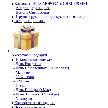
♦
Костюмы ДЕДА МОРОЗА и СНЕГУРОЧКИ
-
Все для Деда Мороза
-
Все для Снегурочки
♦
Игрушки-рукавички для кукольного театра
♦
Все для карнавала
Аксессуары, подарки
♦
Подарки к праздникам
-
День Рождения
-
День Влюбленных (14 Февраля)
-
Масленица
-
23 Февраля
-
8 Марта
-
Пасха
-
День Победы (9 Мая)
-
День Знаний (1 Сентября)
-
Хэллоуин
♦
Корпоративные подарки
♦
Достойные подарки