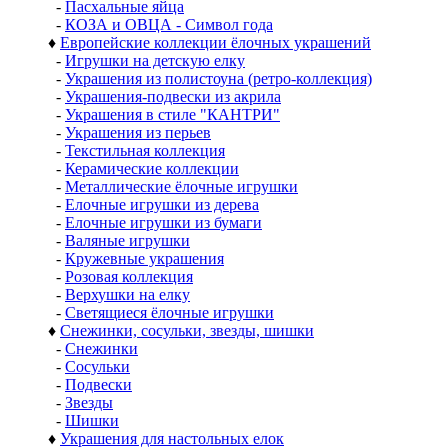
-
Пасхальные яйца
-
КОЗА и ОВЦА - Символ года
♦
Европейские коллекции ёлочных украшений
-
Игрушки на детскую елку
-
Украшения из полистоуна (ретро-коллекция)
-
Украшения-подвески из акрила
-
Украшения в стиле "КАНТРИ"
-
Украшения из перьев
-
Текстильная коллекция
-
Керамические коллекции
-
Металлические ёлочные игрушки
-
Елочные игрушки из дерева
-
Елочные игрушки из бумаги
-
Валяные игрушки
-
Кружевные украшения
-
Розовая коллекция
-
Верхушки на елку
-
Светящиеся ёлочные игрушки
♦
Снежинки, сосульки, звезды, шишки
-
Снежинки
-
Сосульки
-
Подвески
-
Звезды
-
Шишки
♦
Украшения для настольных елок