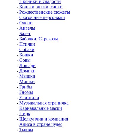
-
Пряники и сладости
-
Коньки, лыжи, санки
-
Рождественские сюжеты
-
Сказочные персонажи
-
Олени
-
Ангелы
-
Балет
-
Бабочки, Стрекозы
-
Птички
-
Собаки
-
Кошки
-
Совы
-
Лошади
-
Домики
-
Мышки
-
Мишки
-
Грибы
-
Гномы
-
Ели-пили
-
Музыкальная страничка
-
Карнавальные маски
-
Цирк
-
Щелкунчик и компания
-
Алиса в стране чудес
-
Тыквы