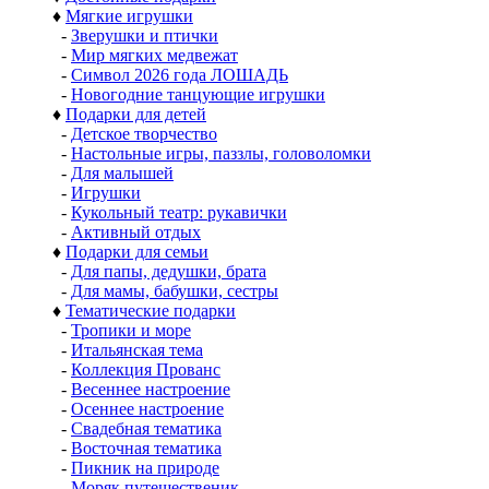
♦
Мягкие игрушки
-
Зверушки и птички
-
Мир мягких медвежат
-
Символ 2026 года ЛОШАДЬ
-
Новогодние танцующие игрушки
♦
Подарки для детей
-
Детское творчество
-
Настольные игры, паззлы, головоломки
-
Для малышей
-
Игрушки
-
Кукольный театр: рукавички
-
Активный отдых
♦
Подарки для семьи
-
Для папы, дедушки, брата
-
Для мамы, бабушки, сестры
♦
Тематические подарки
-
Тропики и море
-
Итальянская тема
-
Коллекция Прованс
-
Весеннее настроение
-
Осеннее настроение
-
Свадебная тематика
-
Восточная тематика
-
Пикник на природе
-
Моряк путешественик