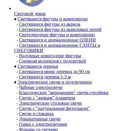
Световой декор
♦
Светящиеся фигуры и композиции
-
Светящиеся фигуры из акрила
-
Светящиеся фигуры из акриловых нитей
-
Светодиодные фигуры и композиции
-
Светящиеся и анимационные ОЛЕНИ
-
Светящиеся и анимационные САНТЫ и
СНЕГОВИКИ
-
Надувные новогодние фигуры
-
Снежная коллекция с подсветкой
♦
Светящиеся деревья
-
Светящиеся мини деревца до 90 см
-
Светящиеся деревья 1-3 м
♦
Электрические свечи и подсвечники
-
Чайные электросвечи
-
Классические "мерцающие" свечи-столбики
-
Свечи с "живым" пламенем
-
Электрические столовые свечи
-
Свечи с "натуральным фитильком"
-
Свечи в стаканах
-
Декоративные свечи
-
Горки с электросвечами
-
Фонари со свечами