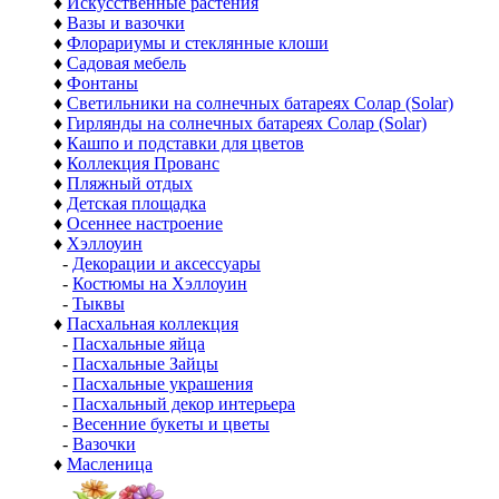
♦
Искусственные растения
♦
Вазы и вазочки
♦
Флорариумы и стеклянные клоши
♦
Садовая мебель
♦
Фонтаны
♦
Светильники на солнечных батареях Солар (Solar)
♦
Гирлянды на солнечных батареях Солар (Solar)
♦
Кашпо и подставки для цветов
♦
Коллекция Прованс
♦
Пляжный отдых
♦
Детская площадка
♦
Осеннее настроение
♦
Хэллоуин
-
Декорации и аксессуары
-
Костюмы на Хэллоуин
-
Тыквы
♦
Пасхальная коллекция
-
Пасхальные яйца
-
Пасхальные Зайцы
-
Пасхальные украшения
-
Пасхальный декор интерьера
-
Весенние букеты и цветы
-
Вазочки
♦
Масленица