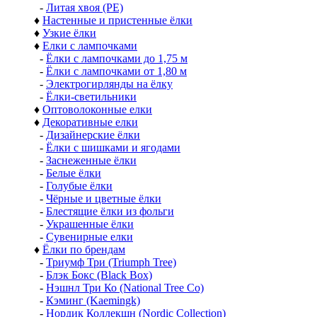
-
Литая хвоя (РЕ)
♦
Настенные и пристенные ёлки
♦
Узкие ёлки
♦
Елки с лампочками
-
Ёлки с лампочками до 1,75 м
-
Ёлки с лампочками от 1,80 м
-
Электрогирлянды на ёлку
-
Ёлки-светильники
♦
Оптоволоконные елки
♦
Декоративные елки
-
Дизайнерские ёлки
-
Ёлки с шишками и ягодами
-
Заснеженные ёлки
-
Белые ёлки
-
Голубые ёлки
-
Чёрные и цветные ёлки
-
Блестящие ёлки из фольги
-
Украшенные ёлки
-
Сувенирные елки
♦
Ёлки по брендам
-
Триумф Три (Triumph Tree)
-
Блэк Бокс (Black Box)
-
Нэшнл Три Ко (National Tree Co)
-
Кэминг (Kaemingk)
-
Нордик Коллекшн (Nordic Collection)