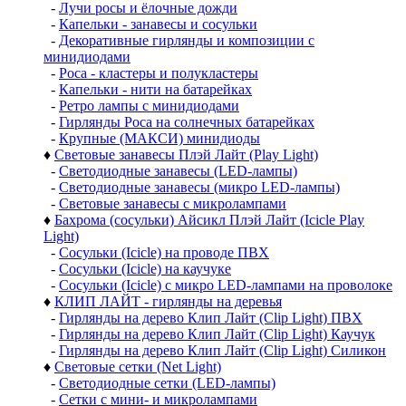
-
Лучи росы и ёлочные дожди
-
Капельки - занавесы и сосульки
-
Декоративные гирлянды и композиции с
минидиодами
-
Роса - кластеры и полукластеры
-
Капельки - нити на батарейках
-
Ретро лампы с минидиодами
-
Гирлянды Роса на солнечных батарейках
-
Крупные (МАКСИ) минидиоды
♦
Световые занавесы Плэй Лайт (Play Light)
-
Светодиодные занавесы (LED-лампы)
-
Светодиодные занавесы (микро LED-лампы)
-
Световые занавесы с микролампами
♦
Бахрома (сосульки) Айсикл Плэй Лайт (Icicle Play
Light)
-
Сосульки (Icicle) на проводе ПВХ
-
Сосульки (Icicle) на каучуке
-
Сосульки (Icicle) с микро LED-лампами на проволоке
♦
КЛИП ЛАЙТ - гирлянды на деревья
-
Гирлянды на дерево Клип Лайт (Clip Light) ПВХ
-
Гирлянды на дерево Клип Лайт (Clip Light) Каучук
-
Гирлянды на дерево Клип Лайт (Clip Light) Силикон
♦
Световые сетки (Net Light)
-
Светодиодные сетки (LED-лампы)
-
Сетки с мини- и микролампами