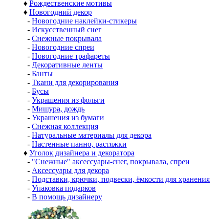
♦
Рождественские мотивы
♦
Новогодний декор
-
Новогодние наклейки-стикеры
-
Искусственный снег
-
Снежные покрывала
-
Новогодние спреи
-
Новогодние трафареты
-
Декоративные ленты
-
Банты
-
Ткани для декорирования
-
Бусы
-
Украшения из фольги
-
Мишура, дождь
-
Украшения из бумаги
-
Снежная коллекция
-
Натуральные материалы для декора
-
Настенные панно, растяжки
♦
Уголок дизайнера и декоратора
-
"Снежные" аксессуары-снег, покрывала, спреи
-
Аксессуары для декора
-
Подставки, крючки, подвески, ёмкости для хранения
-
Упаковка подарков
-
В помощь дизайнеру