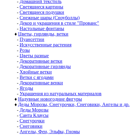
-
Домашний текстиль
-
Светящиеся картины
-
Светящиеся подушки
-
Снежные шары (Сноуболлы)
-
Декор и украшения в стиле "Прованс"
-
Настольные фонтаны
♦
Цветы, гирлянды, ветки
-
Пуансеттии
-
Искусственные растения
-
Розы
-
Цветы разные
-
Декоративные ветки
-
Декоративные гирлянды
-
Хвойные ветки
-
Ветки с ягодами
-
Декоративные венки
-
Ягоды
-
Украшения из натуральных материалов
♦
Надувные новогодние фигуры
♦
Деды Морозы, Снегурочки, Снеговики, Ангелы и др.
-
Деды Морозы
-
Санта Клаусы
-
Снегурочки
-
Снеговики
-
Ангелы, Феи, Эльфы, Гномы