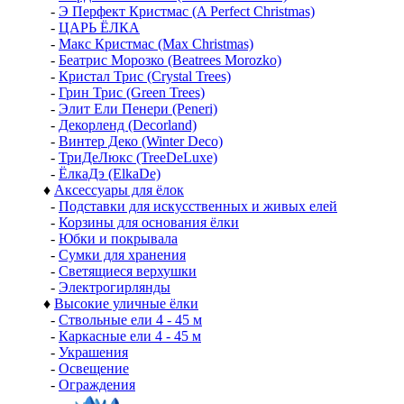
-
Э Перфект Кристмас (A Perfect Christmas)
-
ЦАРЬ ЁЛКА
-
Макс Кристмас (Max Christmas)
-
Беатрис Морозко (Beatrees Morozko)
-
Кристал Трис (Crystal Trees)
-
Грин Трис (Green Trees)
-
Элит Ели Пенери (Peneri)
-
Декорленд (Decorland)
-
Винтер Деко (Winter Deco)
-
ТриДеЛюкс (TreeDeLuxe)
-
ЁлкаДэ (ElkaDe)
♦
Аксессуары для ёлок
-
Подставки для искусственных и живых елей
-
Корзины для основания ёлки
-
Юбки и покрывала
-
Сумки для хранения
-
Светящиеся верхушки
-
Электрогирлянды
♦
Высокие уличные ёлки
-
Ствольные ели 4 - 45 м
-
Каркасные ели 4 - 45 м
-
Украшения
-
Освещение
-
Ограждения