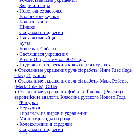
-
Рождественские украшения
-
Звери и птицы
-
Новогоднее застолье
-
Елочные верхушки
-
Колокольчики
-
Шишки
-
Сосульки и подвески
-
Пасхальные яйца
-
Бусы
-
Кошечки, Собачки
-
Светящиеся украшения
-
Коза и Овца - Символ 2027 года
-
Подставки, подвески и крючки для игрушек
♦
Стеклянные украшения ручной работы Инге Глас (Inge
Glas), Германия
♦
Стеклянные украшения ручной работы Марк Робертс
(Mark Roberts), США
♦
Стеклянные украшения фабрики Ёлочка, (Россия) и
европейские аналоги. Классика русского Нового Года
-
Фигурки
-
Верхушки
-
Гирлянды из шаров и украшений
-
Мини гирлянды и грозди
-
Колокольчики и сердечки
-
Сосульки и подвески