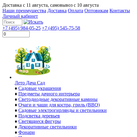
Доставка с
11 августа
, самовывоз с
10 августа
Наши преимущества
Доставка
Оплата
Оптовикам
Контакты
Личный кабинет
+7 (495) 984-05-25
+7 (495) 545-75-58
Лето Дача Сад
♦
Садовые украшения
♦
Предметы дачного интерьера
♦
Светодиодные декоративные камины
♦
Очаги и чаши для костра, гриль (BBQ)
♦
Садовые электрогирлянды и светильники
♦
Подсветка деревьев
♦
Светящиеся фигуры
♦
Декоративные светильники
♦
Фонари