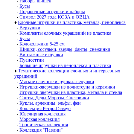
-
Наборы шишек
-
Бусы
-
Подарочные игрушки и наборы
-
Символ 2027 года КОЗА и ОВЦА
♦
Елочные игрушки из пластика, металла, пеноплекса
-
Верхушки
-
Комплекты елочных украшений из пластика
-
Бусы
-
Колокольчики 5-25 см
-
Шишки, сосульки, звезды, банты, снежинки
-
Винтажные игрушки
-
Пуансеттии
-
Большие игрушки из пеноплекса и пластика
♦
Тематические коллекции елочных и интерьерных
украшений
-
Мягкие елочные игрушки-зверушки
-
Игрушки-зверушки из полистоуна и керамики
-
Игрушки-зверушки из пластика, металла и стекла
-
Санты, Деды Морозы, Снеговики
-
Куклы, арлекины, эльфы, феи
-
Коллекция Ретро-Гламур
-
Ювелирная коллекция
-
Морская коллекция
-
Тропическая коллекция
-
Коллекция "Павлин"