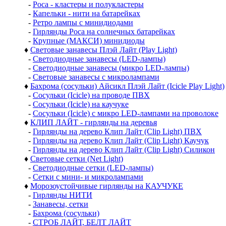
-
Роса - кластеры и полукластеры
-
Капельки - нити на батарейках
-
Ретро лампы с минидиодами
-
Гирлянды Роса на солнечных батарейках
-
Крупные (МАКСИ) минидиоды
♦
Световые занавесы Плэй Лайт (Play Light)
-
Светодиодные занавесы (LED-лампы)
-
Светодиодные занавесы (микро LED-лампы)
-
Световые занавесы с микролампами
♦
Бахрома (сосульки) Айсикл Плэй Лайт (Icicle Play Light)
-
Сосульки (Icicle) на проводе ПВХ
-
Сосульки (Icicle) на каучуке
-
Сосульки (Icicle) с микро LED-лампами на проволоке
♦
КЛИП ЛАЙТ - гирлянды на деревья
-
Гирлянды на дерево Клип Лайт (Clip Light) ПВХ
-
Гирлянды на дерево Клип Лайт (Clip Light) Каучук
-
Гирлянды на дерево Клип Лайт (Clip Light) Силикон
♦
Световые сетки (Net Light)
-
Светодиодные сетки (LED-лампы)
-
Сетки с мини- и микролампами
♦
Морозоустойчивые гирлянды на КАУЧУКЕ
-
Гирлянды НИТИ
-
Занавесы, сетки
-
Бахрома (сосульки)
-
СТРОБ ЛАЙТ, БЕЛТ ЛАЙТ