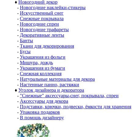
♦
Новогодний декор
-
Новогодние наклейки-стикеры
-
Искусственный снег
-
Снежные покрывала
-
Новогодние спреи
-
Новогодние трафареты
-
Декоративные ленты
-
Банты
-
Ткани для декорирования
-
Бусы
-
Украшения из фольги
-
Мишура, дождь
-
Украшения из бумаги
-
Снежная коллекция
-
Натуральные материалы для декора
-
Настенные панно, растяжки
♦
Уголок дизайнера и декоратора
-
"Снежные" аксессуары-снег, покрывала, спреи
-
Аксессуары для декора
-
Подставки, крючки, подвески, ёмкости для хранения
-
Упаковка подарков
-
В помощь дизайнеру