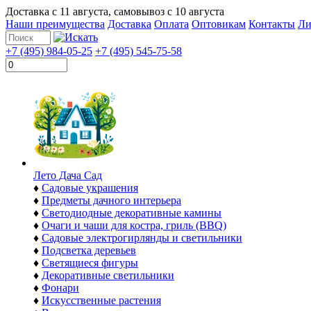
Доставка с
11 августа
, самовывоз с
10 августа
Наши преимущества
Доставка
Оплата
Оптовикам
Контакты
Ли
+7 (495) 984-05-25
+7 (495) 545-75-58
Лето Дача Сад
♦
Садовые украшения
♦
Предметы дачного интерьера
♦
Светодиодные декоративные камины
♦
Очаги и чаши для костра, гриль (BBQ)
♦
Садовые электрогирлянды и светильники
♦
Подсветка деревьев
♦
Светящиеся фигуры
♦
Декоративные светильники
♦
Фонари
♦
Искусственные растения