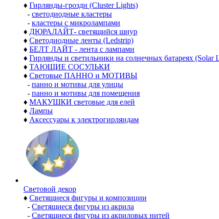
♦
Гирлянды-грозди (Cluster Lights)
-
светодиодные кластеры
-
кластеры с микролампами
♦
ДЮРАЛАЙТ- светящийся шнур
♦
Светодиодные ленты (Ledstrip)
♦
БЕЛТ ЛАЙТ - лента с лампами
♦
Гирлянды и светильники на солнечных батареях (Solar L
♦
ТАЮЩИЕ СОСУЛЬКИ
♦
Световые ПАННО и МОТИВЫ
-
панно и мотивы для улицы
-
панно и мотивы для помещения
♦
МАКУШКИ световые для елей
♦
Лампы
♦
Аксессуары к электрогирляндам
Световой декор
♦
Светящиеся фигуры и композиции
-
Светящиеся фигуры из акрила
-
Светящиеся фигуры из акриловых нитей