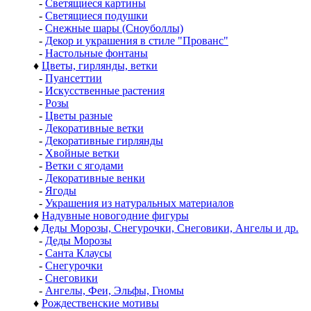
-
Светящиеся картины
-
Светящиеся подушки
-
Снежные шары (Сноуболлы)
-
Декор и украшения в стиле "Прованс"
-
Настольные фонтаны
♦
Цветы, гирлянды, ветки
-
Пуансеттии
-
Искусственные растения
-
Розы
-
Цветы разные
-
Декоративные ветки
-
Декоративные гирлянды
-
Хвойные ветки
-
Ветки с ягодами
-
Декоративные венки
-
Ягоды
-
Украшения из натуральных материалов
♦
Надувные новогодние фигуры
♦
Деды Морозы, Снегурочки, Снеговики, Ангелы и др.
-
Деды Морозы
-
Санта Клаусы
-
Снегурочки
-
Снеговики
-
Ангелы, Феи, Эльфы, Гномы
♦
Рождественские мотивы