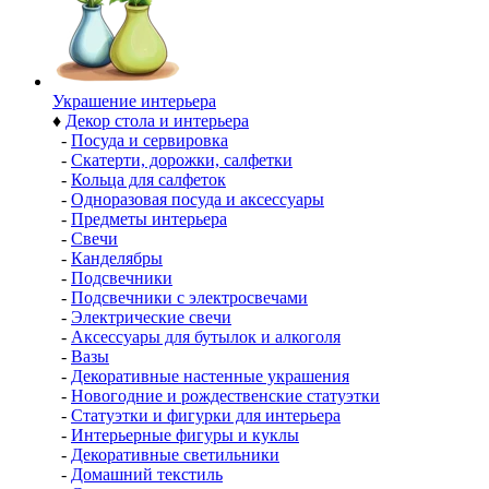
Украшение интерьера
♦
Декор стола и интерьера
-
Посуда и сервировка
-
Скатерти, дорожки, салфетки
-
Кольца для салфеток
-
Одноразовая посуда и аксессуары
-
Предметы интерьера
-
Свечи
-
Канделябры
-
Подсвечники
-
Подсвечники с электросвечами
-
Электрические свечи
-
Аксессуары для бутылок и алкоголя
-
Вазы
-
Декоративные настенные украшения
-
Новогодние и рождественские статуэтки
-
Статуэтки и фигурки для интерьера
-
Интерьерные фигуры и куклы
-
Декоративные светильники
-
Домашний текстиль