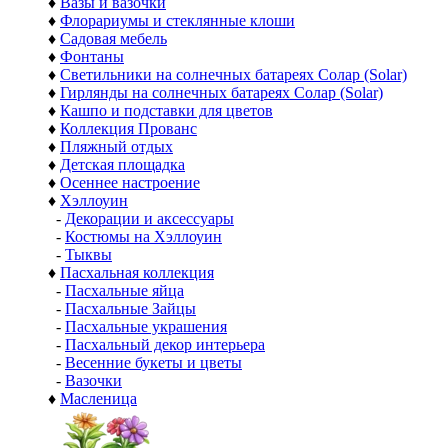
♦
Вазы и вазочки
♦
Флорариумы и стеклянные клоши
♦
Садовая мебель
♦
Фонтаны
♦
Светильники на солнечных батареях Солар (Solar)
♦
Гирлянды на солнечных батареях Солар (Solar)
♦
Кашпо и подставки для цветов
♦
Коллекция Прованс
♦
Пляжный отдых
♦
Детская площадка
♦
Осеннее настроение
♦
Хэллоуин
-
Декорации и аксессуары
-
Костюмы на Хэллоуин
-
Тыквы
♦
Пасхальная коллекция
-
Пасхальные яйца
-
Пасхальные Зайцы
-
Пасхальные украшения
-
Пасхальный декор интерьера
-
Весенние букеты и цветы
-
Вазочки
♦
Масленица