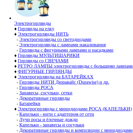
Электро­гирлянды
♦
Гирлянды на елку
♦
Электрогирлянды НИТЬ
-
Электрогирлянды со светодиодами
-
Электрогирлянды с лампами накаливания
-
Гирлянды с фигурными лампами и насадками
♦
Гирлянды МУЛЬТИШАРИКИ
♦
Гирлянды со СВЕЧАМИ
♦
РЕТРО ЛАМПЫ электрогирлянды с большими лампам
♦
ФИГУРНЫЕ ГИРЛЯНДЫ
♦
Электрогирлянды на БАТАРЕЙКАХ
-
Гирлянды НИТИ Дюравайс (Durawise) и др.
-
Гирлянды РОСА
-
Занавесы, сосульки, сетки
-
Декоративные гирлянды
-
Батарейки
♦
Электрогирлянды с минидиодами РОСА (КАПЕЛЬКИ)
-
Капельки - нити с адаптером от сети
-
Лучи росы и ёлочные дожди
-
Капельки - занавесы и сосульки
-
Декоративные гирлянды и композиции с минидиодами