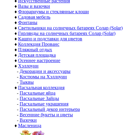
♦
Искусственные растения
♦
Вазы и вазочки
♦
Флорариумы и стеклянные клоши
♦
Садовая мебель
♦
Фонтаны
♦
Светильники на солнечных батареях Солар (Solar)
♦
Гирлянды на солнечных батареях Солар (Solar)
♦
Кашпо и подставки для цветов
♦
Коллекция Прованс
♦
Пляжный отдых
♦
Детская площадка
♦
Осеннее настроение
♦
Хэллоуин
-
Декорации и аксессуары
-
Костюмы на Хэллоуин
-
Тыквы
♦
Пасхальная коллекция
-
Пасхальные яйца
-
Пасхальные Зайцы
-
Пасхальные украшения
-
Пасхальный декор интерьера
-
Весенние букеты и цветы
-
Вазочки
♦
Масленица