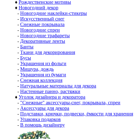
♦
Рождественские мотивы
♦
Новогодний декор
-
Новогодние наклейки-стикеры
-
Искусственный снег
-
Снежные покрывала
-
Новогодние спреи
-
Новогодние трафареты
-
Декоративные ленты
-
Банты
-
Ткани для декорирования
-
Бусы
-
Украшения из фольги
-
Мишура, дождь
-
Украшения из бумаги
-
Снежная коллекция
-
Натуральные материалы для декора
-
Настенные панно, растяжки
♦
Уголок дизайнера и декоратора
-
"Снежные" аксессуары-снег, покрывала, спреи
-
Аксессуары для декора
-
Подставки, крючки, подвески, ёмкости для хранения
-
Упаковка подарков
-
В помощь дизайнеру