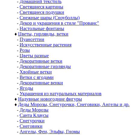
-
Домашний текстиль
-
Светящиеся картины
-
Светящиеся подушки
-
Снежные шары (Сноуболлы)
-
Декор и украшения в стиле "Прованс"
-
Настольные фонтаны
♦
Цветы, гирлянды, ветки
-
Пуансеттии
-
Искусственные растения
-
Розы
-
Цветы разные
-
Декоративные ветки
-
Декоративные гирлянды
-
Хвойные ветки
-
Ветки с ягодами
-
Декоративные венки
-
Ягоды
-
Украшения из натуральных материалов
♦
Надувные новогодние фигуры
♦
Деды Морозы, Снегурочки, Снеговики, Ангелы и др.
-
Деды Морозы
-
Санта Клаусы
-
Снегурочки
-
Снеговики
-
Ангелы, Феи, Эльфы, Гномы