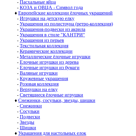
-
Пасхальные яйца
-
КОЗА и ОВЦА - Символ года
♦
Европейские коллекции ёлочных украшений
-
Игрушки на детскую елку
-
Украшения из полистоуна (ретро-коллекция)
-
Украшения-подвески из акрила
-
Украшения в стиле "КАНТРИ"
-
Украшения из перьев
-
Текстильная коллекция
-
Керамические коллекции
-
Металлические ёлочные игрушки
-
Елочные игрушки из дерева
-
Елочные игрушки из бумаги
-
Валяные игрушки
-
Кружевные украшения
-
Розовая коллекция
-
Верхушки на елку
-
Светящиеся ёлочные игрушки
♦
Снежинки, сосульки, звезды, шишки
-
Снежинки
-
Сосульки
-
Подвески
-
Звезды
-
Шишки
♦
Украшения для настольных елок