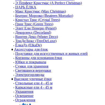
-
Э Перфект Кристмас (A Perfect Christmas)
-
ЦАРЬ ЁЛКА
-
Макс Кристмас (Max Christmas)
-
Беатрис Морозко (Beatrees Morozko)
-
Кристал Трис (Crystal Trees)
-
Грин Трис (Green Trees)
-
Элит Ели Пенери (Peneri)
-
Декорленд (Decorland)
-
Винтер Деко (Winter Deco)
-
ТриДеЛюкс (TreeDeLuxe)
-
ЁлкаДэ (ElkaDe)
♦
Аксессуары для ёлок
-
Подставки для искусственных и живых елей
-
Корзины для основания ёлки
-
Юбки и покрывала
-
Сумки для хранения
-
Светящиеся верхушки
-
Электрогирлянды
♦
Высокие уличные ёлки
-
Ствольные ели 4 - 45 м
-
Каркасные ели 4 - 45 м
-
Украшения
-
Освещение
-
Ограждения