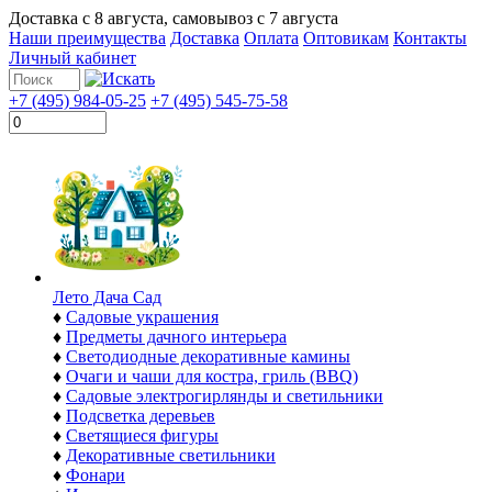
Доставка с
8 августа
, самовывоз с
7 августа
Наши преимущества
Доставка
Оплата
Оптовикам
Контакты
Личный кабинет
+7 (495) 984-05-25
+7 (495) 545-75-58
Лето Дача Сад
♦
Садовые украшения
♦
Предметы дачного интерьера
♦
Светодиодные декоративные камины
♦
Очаги и чаши для костра, гриль (BBQ)
♦
Садовые электрогирлянды и светильники
♦
Подсветка деревьев
♦
Светящиеся фигуры
♦
Декоративные светильники
♦
Фонари