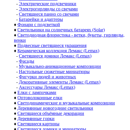
-
Электрические подсвечники
-
Электрогирлянды со свечами
-
Светящиеся панно со свечами
-
Батарейки и адаптеры
♦
Фонари с подсветкой
♦
Светильники на солнечных батареях (Solar)
♦
Светодиодная флористика - ветки, букеты, гирлянды,
венки
♦
Подвесные светящиеся украшения
♦
Керамическая коллекция Лемакс (Lemax)
-
Светящиеся домики Лемакс (Lemax)
-
Фасады
-
Музыкально-анимационные композиции
-
Настольные сюжетные миниатюры
-
Фигурки людей и животных
-
Декоративные элементы Лемакс (Lemax)
-
Аксессуары Лемакс (Lemax)
♦
Елки с лампочками
♦
Оптоволоконные елки
♦
Светодинамические и музыкальные композиции
♦
Деревянные новогодние светильники
♦
Светящиеся объёмные декорации
♦
Деревянные горки
♦
Светящиеся картины
♦
Светящиеся домики и миниатюры