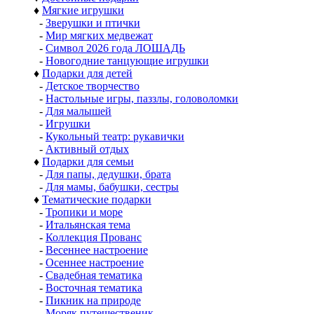
♦
Мягкие игрушки
-
Зверушки и птички
-
Мир мягких медвежат
-
Символ 2026 года ЛОШАДЬ
-
Новогодние танцующие игрушки
♦
Подарки для детей
-
Детское творчество
-
Настольные игры, паззлы, головоломки
-
Для малышей
-
Игрушки
-
Кукольный театр: рукавички
-
Активный отдых
♦
Подарки для семьи
-
Для папы, дедушки, брата
-
Для мамы, бабушки, сестры
♦
Тематические подарки
-
Тропики и море
-
Итальянская тема
-
Коллекция Прованс
-
Весеннее настроение
-
Осеннее настроение
-
Свадебная тематика
-
Восточная тематика
-
Пикник на природе
-
Моряк путешественик