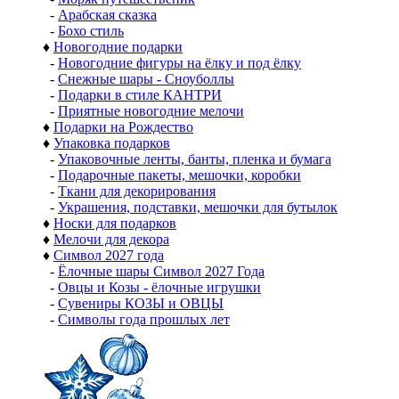
-
Арабская сказка
-
Бохо стиль
♦
Новогодние подарки
-
Новогодние фигуры на ёлку и под ёлку
-
Снежные шары - Сноуболлы
-
Подарки в стиле КАНТРИ
-
Приятные новогодние мелочи
♦
Подарки на Рождество
♦
Упаковка подарков
-
Упаковочные ленты, банты, пленка и бумага
-
Подарочные пакеты, мешочки, коробки
-
Ткани для декорирования
-
Украшения, подставки, мешочки для бутылок
♦
Носки для подарков
♦
Мелочи для декора
♦
Символ 2027 года
-
Ёлочные шары Символ 2027 Года
-
Овцы и Козы - ёлочные игрушки
-
Сувениры КОЗЫ и ОВЦЫ
-
Символы года прошлых лет