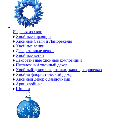
Изделия из хвои
♦
Хвойные гирлянды
♦
Хвойные Сваги и Ламбрекены
♦
Хвойные венки
♦
Декоративные венки
♦
Хвойные ветки
♦
Декоративные хвойные композиции
♦
Потолочный хвойный декор
♦
Хвойный декор в корзинках, кашпо, горшочках
♦
Хвойно-флористический декор
♦
Хвойный декор с лампочками
♦
Арки хвойные
♦
Шишки