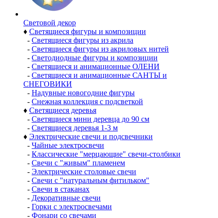
Световой декор
♦
Светящиеся фигуры и композиции
-
Светящиеся фигуры из акрила
-
Светящиеся фигуры из акриловых нитей
-
Светодиодные фигуры и композиции
-
Светящиеся и анимационные ОЛЕНИ
-
Светящиеся и анимационные САНТЫ и
СНЕГОВИКИ
-
Надувные новогодние фигуры
-
Снежная коллекция с подсветкой
♦
Светящиеся деревья
-
Светящиеся мини деревца до 90 см
-
Светящиеся деревья 1-3 м
♦
Электрические свечи и подсвечники
-
Чайные электросвечи
-
Классические "мерцающие" свечи-столбики
-
Свечи с "живым" пламенем
-
Электрические столовые свечи
-
Свечи с "натуральным фитильком"
-
Свечи в стаканах
-
Декоративные свечи
-
Горки с электросвечами
-
Фонари со свечами