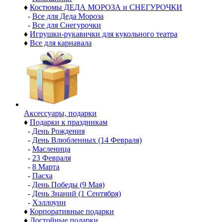
♦
Костюмы ДЕДА МОРОЗА и СНЕГУРОЧКИ
-
Все для Деда Мороза
-
Все для Снегурочки
♦
Игрушки-рукавички для кукольного театра
♦
Все для карнавала
Аксессуары, подарки
♦
Подарки к праздникам
-
День Рождения
-
День Влюбленных (14 Февраля)
-
Масленица
-
23 Февраля
-
8 Марта
-
Пасха
-
День Победы (9 Мая)
-
День Знаний (1 Сентября)
-
Хэллоуин
♦
Корпоративные подарки
♦
Достойные подарки