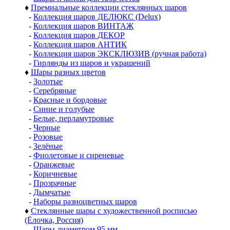
♦
Премиальные коллекции стеклянных шаров
-
Коллекция шаров ДЕЛЮКС (Delux)
-
Коллекция шаров ВИНТАЖ
-
Коллекция шаров ДЕКОР
-
Коллекция шаров АНТИК
-
Коллекция шаров ЭКСКЛЮЗИВ (ручная работа)
-
Гирлянды из шаров и украшений
♦
Шары разных цветов
-
Золотые
-
Серебряные
-
Красные и бордовые
-
Синие и голубые
-
Белые, перламутровые
-
Черные
-
Розовые
-
Зелёные
-
Фиолетовые и сиреневые
-
Оранжевые
-
Коричневые
-
Прозрачные
-
Дымчатые
-
Наборы разноцветных шаров
♦
Стеклянные шары с художественной росписью
(Ёлочка, Россия)
-
Шары диаметром 95 мм