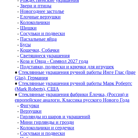
-
Рождественские украшения
-
Звери и птицы
-
Новогоднее застолье
-
Елочные верхушки
-
Колокольчики
-
Шишки
-
Сосульки и подвески
-
Пасхальные яйца
-
Бусы
-
Кошечки, Собачки
-
Светящиеся украшения
-
Коза и Овца - Символ 2027 года
-
Подставки, подвески и крючки для игрушек
♦
Стеклянные украшения ручной работы Инге Глас (Inge
Glas), Германия
♦
Стеклянные украшения ручной работы Марк Робертс
(Mark Roberts), США
♦
Стеклянные украшения фабрики Ёлочка, (Россия) и
европейские аналоги. Классика русского Нового Года
-
Фигурки
-
Верхушки
-
Гирлянды из шаров и украшений
-
Мини гирлянды и грозди
-
Колокольчики и сердечки
-
Сосульки и подвески