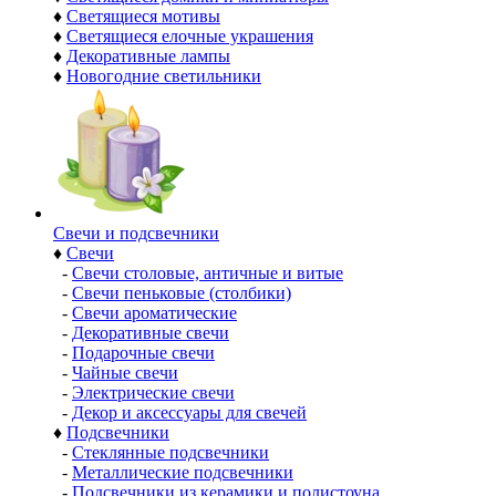
♦
Светящиеся мотивы
♦
Светящиеся елочные украшения
♦
Декоративные лампы
♦
Новогодние светильники
Свечи и подсвечники
♦
Свечи
-
Свечи столовые, античные и витые
-
Свечи пеньковые (столбики)
-
Свечи ароматические
-
Декоративные свечи
-
Подарочные свечи
-
Чайные свечи
-
Электрические свечи
-
Декор и аксессуары для свечей
♦
Подсвечники
-
Стеклянные подсвечники
-
Металлические подсвечники
-
Подсвечники из керамики и полистоуна