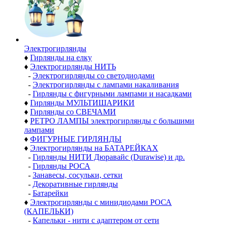
Электро­гирлянды
♦
Гирлянды на елку
♦
Электрогирлянды НИТЬ
-
Электрогирлянды со светодиодами
-
Электрогирлянды с лампами накаливания
-
Гирлянды с фигурными лампами и насадками
♦
Гирлянды МУЛЬТИШАРИКИ
♦
Гирлянды со СВЕЧАМИ
♦
РЕТРО ЛАМПЫ электрогирлянды с большими
лампами
♦
ФИГУРНЫЕ ГИРЛЯНДЫ
♦
Электрогирлянды на БАТАРЕЙКАХ
-
Гирлянды НИТИ Дюравайс (Durawise) и др.
-
Гирлянды РОСА
-
Занавесы, сосульки, сетки
-
Декоративные гирлянды
-
Батарейки
♦
Электрогирлянды с минидиодами РОСА
(КАПЕЛЬКИ)
-
Капельки - нити с адаптером от сети