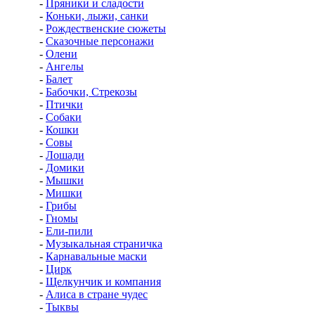
-
Пряники и сладости
-
Коньки, лыжи, санки
-
Рождественские сюжеты
-
Сказочные персонажи
-
Олени
-
Ангелы
-
Балет
-
Бабочки, Стрекозы
-
Птички
-
Собаки
-
Кошки
-
Совы
-
Лошади
-
Домики
-
Мышки
-
Мишки
-
Грибы
-
Гномы
-
Ели-пили
-
Музыкальная страничка
-
Карнавальные маски
-
Цирк
-
Щелкунчик и компания
-
Алиса в стране чудес
-
Тыквы