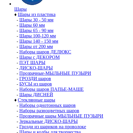
Шары
♦
Шары из пластика
-
Шары 30 - 50 мм
-
Шары 60 мм
-
Шары 65 - 90 мм
-
Шары 100-120 мм
-
Шары 140 - 150 мм
-
Шары от 200 мм
-
Наборы шаров ДЕЛЮКС
-
Шары с ДЕКОРОМ
-
ПЭТ ШАРЫ
-
ДИСКО-ШАРЫ
-
Прозрачные-МЫЛЬНЫЕ ПУЗЫРИ
-
ГРОЗДИ шаров
-
БУСЫ из шаров
-
Наборы шаров ПАПЬЕ-МАШЕ
-
Шары ДИСНЕЙ
♦
Стеклянные шары
-
Наборы однотонных шаров
-
Наборы разноцветных шаров
-
Прозрачные шары МЫЛЬНЫЕ ПУЗЫРИ
-
Зеркальные ДИСКО-ШАРЫ
-
Грозди из шариков на проволоке
-
Шары и колбы для творчества