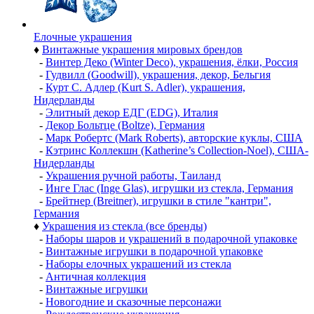
Елочные украшения
♦
Винтажные украшения мировых брендов
-
Винтер Деко (Winter Deco), украшения, ёлки, Россия
-
Гудвилл (Goodwill), украшения, декор, Бельгия
-
Курт С. Адлер (Kurt S. Adler), украшения,
Нидерланды
-
Элитный декор ЕДГ (EDG), Италия
-
Декор Больтце (Boltze), Германия
-
Марк Робертс (Mark Roberts), авторские куклы, США
-
Кэтринс Коллекшн (Katherine’s Collection-Noel), США-
Нидерланды
-
Украшения ручной работы, Таиланд
-
Инге Глас (Inge Glas), игрушки из стекла, Германия
-
Брейтнер (Breitner), игрушки в стиле "кантри",
Германия
♦
Украшения из стекла (все бренды)
-
Наборы шаров и украшений в подарочной упаковке
-
Винтажные игрушки в подарочной упаковке
-
Наборы елочных украшений из стекла
-
Античная коллекция
-
Винтажные игрушки
-
Новогодние и сказочные персонажи