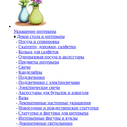
Украшение интерьера
♦
Декор стола и интерьера
-
Посуда и сервировка
-
Скатерти, дорожки, салфетки
-
Кольца для салфеток
-
Одноразовая посуда и аксессуары
-
Предметы интерьера
-
Свечи
-
Канделябры
-
Подсвечники
-
Подсвечники с электросвечами
-
Электрические свечи
-
Аксессуары для бутылок и алкоголя
-
Вазы
-
Декоративные настенные украшения
-
Новогодние и рождественские статуэтки
-
Статуэтки и фигурки для интерьера
-
Интерьерные фигуры и куклы
-
Декоративные светильники