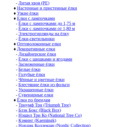
-
Литая хвоя (РЕ)
♦
Настенные и пристенные ёлки
♦
Узкие ёлки
♦
Елки с лампочками
-
Ёлки с лампочками до 1,75 м
-
Ёлки с лампочками от 1,80 м
-
Электрогирлянды на ёлку
-
Ёлки-светильники
♦
Оптоволоконные елки
♦
Декоративные елки
-
Дизайнерские ёлки
-
Ёлки с шишками и ягодами
-
Заснеженные ёлки
-
Белые ёлки
-
Голубые ёлки
-
Чёрные и цветные ёлки
-
Блестящие ёлки из фольги
-
Украшенные ёлки
-
Сувенирные елки
♦
Ёлки по брендам
-
Триумф Три (Triumph Tree)
-
Блэк Бокс (Black Box)
-
Нэшнл Три Ко (National Tree Co)
-
Кэминг (Kaemingk)
-
Нордик Коллекшн (Nordic Collection)