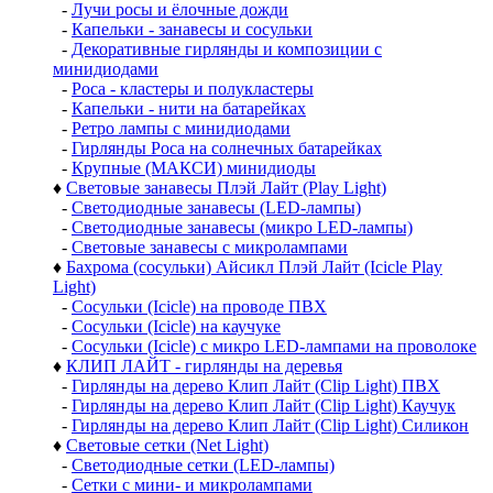
-
Лучи росы и ёлочные дожди
-
Капельки - занавесы и сосульки
-
Декоративные гирлянды и композиции с
минидиодами
-
Роса - кластеры и полукластеры
-
Капельки - нити на батарейках
-
Ретро лампы с минидиодами
-
Гирлянды Роса на солнечных батарейках
-
Крупные (МАКСИ) минидиоды
♦
Световые занавесы Плэй Лайт (Play Light)
-
Светодиодные занавесы (LED-лампы)
-
Светодиодные занавесы (микро LED-лампы)
-
Световые занавесы с микролампами
♦
Бахрома (сосульки) Айсикл Плэй Лайт (Icicle Play
Light)
-
Сосульки (Icicle) на проводе ПВХ
-
Сосульки (Icicle) на каучуке
-
Сосульки (Icicle) с микро LED-лампами на проволоке
♦
КЛИП ЛАЙТ - гирлянды на деревья
-
Гирлянды на дерево Клип Лайт (Clip Light) ПВХ
-
Гирлянды на дерево Клип Лайт (Clip Light) Каучук
-
Гирлянды на дерево Клип Лайт (Clip Light) Силикон
♦
Световые сетки (Net Light)
-
Светодиодные сетки (LED-лампы)
-
Сетки с мини- и микролампами