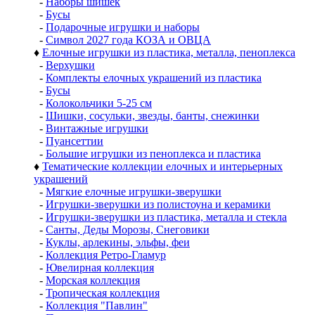
-
Наборы шишек
-
Бусы
-
Подарочные игрушки и наборы
-
Символ 2027 года КОЗА и ОВЦА
♦
Елочные игрушки из пластика, металла, пеноплекса
-
Верхушки
-
Комплекты елочных украшений из пластика
-
Бусы
-
Колокольчики 5-25 см
-
Шишки, сосульки, звезды, банты, снежинки
-
Винтажные игрушки
-
Пуансеттии
-
Большие игрушки из пеноплекса и пластика
♦
Тематические коллекции елочных и интерьерных
украшений
-
Мягкие елочные игрушки-зверушки
-
Игрушки-зверушки из полистоуна и керамики
-
Игрушки-зверушки из пластика, металла и стекла
-
Санты, Деды Морозы, Снеговики
-
Куклы, арлекины, эльфы, феи
-
Коллекция Ретро-Гламур
-
Ювелирная коллекция
-
Морская коллекция
-
Тропическая коллекция
-
Коллекция "Павлин"