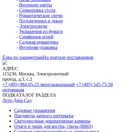
-
Весенние цветы
-
Сервировка стола
-
Романтические свечи
-
Подсвечники и декор
-
Электросвечи
-
Украшения из бумаги
-
Симфония огней
-
Садовая романтика
-
Весенняя упаковка
Ёлка по параметрам
На портале поставщиков
АДРЕС
115230, Москва, Электролитный
проезд, д.3, с.2
+7 (495) 984-05-25
многоканальный
+7 (495) 545-75-58
оптовикам
ПОДКАТАЛОГ РАЗДЕЛА
Лето Дача Сад
Садовые украшения
Предметы дачного интерьера
Светодиодные декоративные камины
Очаги и чаши для костра, гриль (BBQ)
Садовые электрогирлянды и светильники