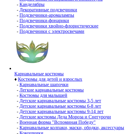
-
Канделябры
-
Декоративные подсвечники
-
Подсвечники-аромалампы
-
Подсвечники-фонарики
-
Подсвечники хвойно-флористические
-
Подсвечники с электросвечами
Карнавальные костюмы
♦
Костюмы для детей и взрослых
-
Карнавальные шапочки
-
Легкие карнавальные костюмы
-
Костюмы для малышей
-
Детские карнавальные костюмы 3-5 лет
-
Детские карнавальные костюмы 6-8 лет
-
Детские карнавальные костюмы 9-14 лет
-
Детские костюмы Деда Мороза и Снегурочи
-
Военная форма "Вспоминая Победу"
-
Карнавальные колпаки, маски, ободки, аксессуары
-
Кокошники