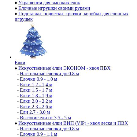
♦
Украшения для высоких елок
♦
Елочные игрушки своими руками
♦
Подставки, подвески, крючки, коробки для елочных
игрушек
Елки
♦
Искусственные ёлки ЭКОНОМ - хвоя ПВХ
-
Настольные елочки до 0,8 м
-
Елочки 0,9 - 1,0 м
-
Елки 1,2 - 1,4 м
-
Елки 1,5 - 1,7 м
-
Елки 1,8 - 1,9 м
-
Елки 2,0 - 2,2 м
-
Елки 2,3 - 2,6 м
-
Ели 2,7 - 3,0 м
-
Высокие ели от 3,5 - 5 м
♦
Искусственные ёлки ВИП (VIP) - хвоя леска и ПВХ
-
Настольные елочки до 0,8 м
-
Елочки 0,9 - 1,1 м