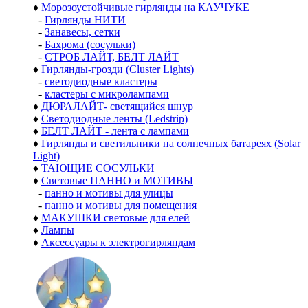
♦
Морозоустойчивые гирлянды на КАУЧУКЕ
-
Гирлянды НИТИ
-
Занавесы, сетки
-
Бахрома (сосульки)
-
СТРОБ ЛАЙТ, БЕЛТ ЛАЙТ
♦
Гирлянды-грозди (Cluster Lights)
-
светодиодные кластеры
-
кластеры с микролампами
♦
ДЮРАЛАЙТ- светящийся шнур
♦
Светодиодные ленты (Ledstrip)
♦
БЕЛТ ЛАЙТ - лента с лампами
♦
Гирлянды и светильники на солнечных батареях (Solar
Light)
♦
ТАЮЩИЕ СОСУЛЬКИ
♦
Световые ПАННО и МОТИВЫ
-
панно и мотивы для улицы
-
панно и мотивы для помещения
♦
МАКУШКИ световые для елей
♦
Лампы
♦
Аксессуары к электрогирляндам