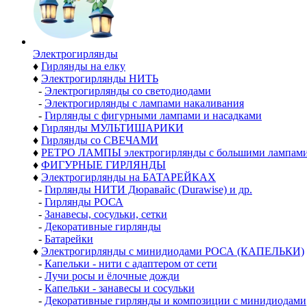
Электро­гирлянды
♦
Гирлянды на елку
♦
Электрогирлянды НИТЬ
-
Электрогирлянды со светодиодами
-
Электрогирлянды с лампами накаливания
-
Гирлянды с фигурными лампами и насадками
♦
Гирлянды МУЛЬТИШАРИКИ
♦
Гирлянды со СВЕЧАМИ
♦
РЕТРО ЛАМПЫ электрогирлянды с большими лампам
♦
ФИГУРНЫЕ ГИРЛЯНДЫ
♦
Электрогирлянды на БАТАРЕЙКАХ
-
Гирлянды НИТИ Дюравайс (Durawise) и др.
-
Гирлянды РОСА
-
Занавесы, сосульки, сетки
-
Декоративные гирлянды
-
Батарейки
♦
Электрогирлянды с минидиодами РОСА (КАПЕЛЬКИ)
-
Капельки - нити с адаптером от сети
-
Лучи росы и ёлочные дожди
-
Капельки - занавесы и сосульки
-
Декоративные гирлянды и композиции с минидиодами