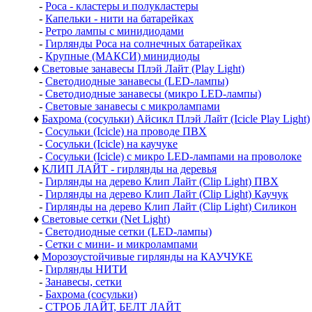
-
Роса - кластеры и полукластеры
-
Капельки - нити на батарейках
-
Ретро лампы с минидиодами
-
Гирлянды Роса на солнечных батарейках
-
Крупные (МАКСИ) минидиоды
♦
Световые занавесы Плэй Лайт (Play Light)
-
Светодиодные занавесы (LED-лампы)
-
Светодиодные занавесы (микро LED-лампы)
-
Световые занавесы с микролампами
♦
Бахрома (сосульки) Айсикл Плэй Лайт (Icicle Play Light)
-
Сосульки (Icicle) на проводе ПВХ
-
Сосульки (Icicle) на каучуке
-
Сосульки (Icicle) с микро LED-лампами на проволоке
♦
КЛИП ЛАЙТ - гирлянды на деревья
-
Гирлянды на дерево Клип Лайт (Clip Light) ПВХ
-
Гирлянды на дерево Клип Лайт (Clip Light) Каучук
-
Гирлянды на дерево Клип Лайт (Clip Light) Силикон
♦
Световые сетки (Net Light)
-
Светодиодные сетки (LED-лампы)
-
Сетки с мини- и микролампами
♦
Морозоустойчивые гирлянды на КАУЧУКЕ
-
Гирлянды НИТИ
-
Занавесы, сетки
-
Бахрома (сосульки)
-
СТРОБ ЛАЙТ, БЕЛТ ЛАЙТ