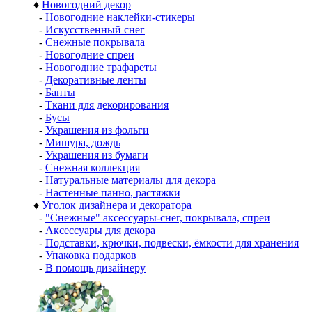
♦
Новогодний декор
-
Новогодние наклейки-стикеры
-
Искусственный снег
-
Снежные покрывала
-
Новогодние спреи
-
Новогодние трафареты
-
Декоративные ленты
-
Банты
-
Ткани для декорирования
-
Бусы
-
Украшения из фольги
-
Мишура, дождь
-
Украшения из бумаги
-
Снежная коллекция
-
Натуральные материалы для декора
-
Настенные панно, растяжки
♦
Уголок дизайнера и декоратора
-
"Снежные" аксессуары-снег, покрывала, спреи
-
Аксессуары для декора
-
Подставки, крючки, подвески, ёмкости для хранения
-
Упаковка подарков
-
В помощь дизайнеру