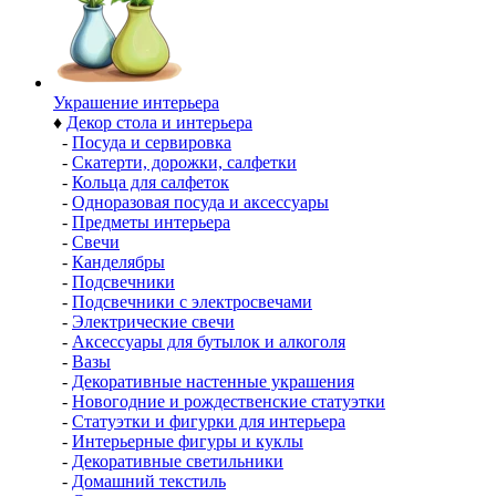
Украшение интерьера
♦
Декор стола и интерьера
-
Посуда и сервировка
-
Скатерти, дорожки, салфетки
-
Кольца для салфеток
-
Одноразовая посуда и аксессуары
-
Предметы интерьера
-
Свечи
-
Канделябры
-
Подсвечники
-
Подсвечники с электросвечами
-
Электрические свечи
-
Аксессуары для бутылок и алкоголя
-
Вазы
-
Декоративные настенные украшения
-
Новогодние и рождественские статуэтки
-
Статуэтки и фигурки для интерьера
-
Интерьерные фигуры и куклы
-
Декоративные светильники
-
Домашний текстиль