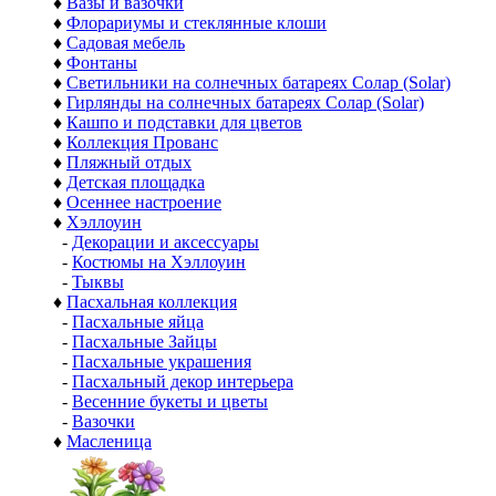
♦
Вазы и вазочки
♦
Флорариумы и стеклянные клоши
♦
Садовая мебель
♦
Фонтаны
♦
Светильники на солнечных батареях Солар (Solar)
♦
Гирлянды на солнечных батареях Солар (Solar)
♦
Кашпо и подставки для цветов
♦
Коллекция Прованс
♦
Пляжный отдых
♦
Детская площадка
♦
Осеннее настроение
♦
Хэллоуин
-
Декорации и аксессуары
-
Костюмы на Хэллоуин
-
Тыквы
♦
Пасхальная коллекция
-
Пасхальные яйца
-
Пасхальные Зайцы
-
Пасхальные украшения
-
Пасхальный декор интерьера
-
Весенние букеты и цветы
-
Вазочки
♦
Масленица