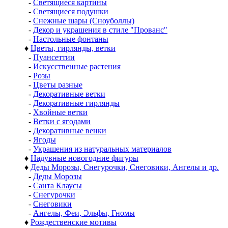
-
Светящиеся картины
-
Светящиеся подушки
-
Снежные шары (Сноуболлы)
-
Декор и украшения в стиле "Прованс"
-
Настольные фонтаны
♦
Цветы, гирлянды, ветки
-
Пуансеттии
-
Искусственные растения
-
Розы
-
Цветы разные
-
Декоративные ветки
-
Декоративные гирлянды
-
Хвойные ветки
-
Ветки с ягодами
-
Декоративные венки
-
Ягоды
-
Украшения из натуральных материалов
♦
Надувные новогодние фигуры
♦
Деды Морозы, Снегурочки, Снеговики, Ангелы и др.
-
Деды Морозы
-
Санта Клаусы
-
Снегурочки
-
Снеговики
-
Ангелы, Феи, Эльфы, Гномы
♦
Рождественские мотивы