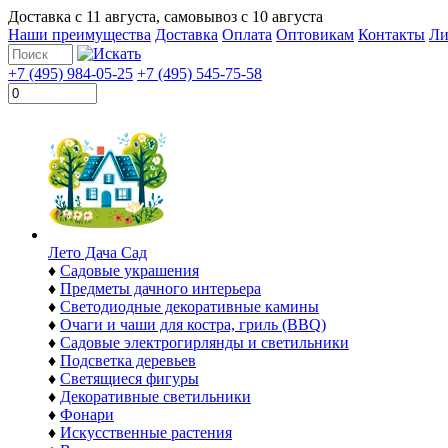
Доставка с
11 августа
, самовывоз с
10 августа
Наши преимущества
Доставка
Оплата
Оптовикам
Контакты
Ли
+7 (495) 984-05-25
+7 (495) 545-75-58
Лето Дача Сад
♦
Садовые украшения
♦
Предметы дачного интерьера
♦
Светодиодные декоративные камины
♦
Очаги и чаши для костра, гриль (BBQ)
♦
Садовые электрогирлянды и светильники
♦
Подсветка деревьев
♦
Светящиеся фигуры
♦
Декоративные светильники
♦
Фонари
♦
Искусственные растения