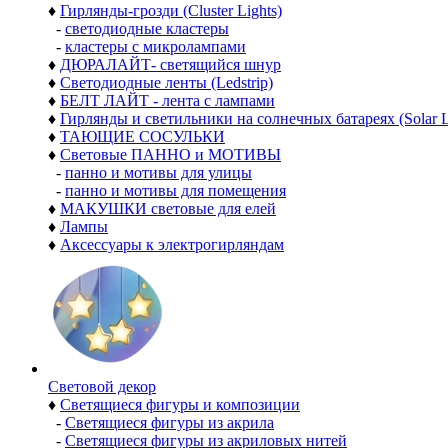
♦
Гирлянды-грозди (Cluster Lights)
-
светодиодные кластеры
-
кластеры с микролампами
♦
ДЮРАЛАЙТ- светящийся шнур
♦
Светодиодные ленты (Ledstrip)
♦
БЕЛТ ЛАЙТ - лента с лампами
♦
Гирлянды и светильники на солнечных батареях (Solar L
♦
ТАЮЩИЕ СОСУЛЬКИ
♦
Световые ПАННО и МОТИВЫ
-
панно и мотивы для улицы
-
панно и мотивы для помещения
♦
МАКУШКИ световые для елей
♦
Лампы
♦
Аксессуары к электрогирляндам
Световой декор
♦
Светящиеся фигуры и композиции
-
Светящиеся фигуры из акрила
-
Светящиеся фигуры из акриловых нитей