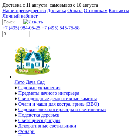
Доставка с
11 августа
, самовывоз с
10 августа
Наши преимущества
Доставка
Оплата
Оптовикам
Контакты
Личный кабинет
+7 (495) 984-05-25
+7 (495) 545-75-58
Лето Дача Сад
♦
Садовые украшения
♦
Предметы дачного интерьера
♦
Светодиодные декоративные камины
♦
Очаги и чаши для костра, гриль (BBQ)
♦
Садовые электрогирлянды и светильники
♦
Подсветка деревьев
♦
Светящиеся фигуры
♦
Декоративные светильники
♦
Фонари