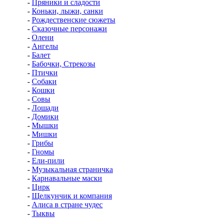
-
Пряники и сладости
-
Коньки, лыжи, санки
-
Рождественские сюжеты
-
Сказочные персонажи
-
Олени
-
Ангелы
-
Балет
-
Бабочки, Стрекозы
-
Птички
-
Собаки
-
Кошки
-
Совы
-
Лошади
-
Домики
-
Мышки
-
Мишки
-
Грибы
-
Гномы
-
Ели-пили
-
Музыкальная страничка
-
Карнавальные маски
-
Цирк
-
Щелкунчик и компания
-
Алиса в стране чудес
-
Тыквы