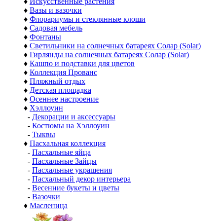
♦
Искусственные растения
♦
Вазы и вазочки
♦
Флорариумы и стеклянные клоши
♦
Садовая мебель
♦
Фонтаны
♦
Светильники на солнечных батареях Солар (Solar)
♦
Гирлянды на солнечных батареях Солар (Solar)
♦
Кашпо и подставки для цветов
♦
Коллекция Прованс
♦
Пляжный отдых
♦
Детская площадка
♦
Осеннее настроение
♦
Хэллоуин
-
Декорации и аксессуары
-
Костюмы на Хэллоуин
-
Тыквы
♦
Пасхальная коллекция
-
Пасхальные яйца
-
Пасхальные Зайцы
-
Пасхальные украшения
-
Пасхальный декор интерьера
-
Весенние букеты и цветы
-
Вазочки
♦
Масленица