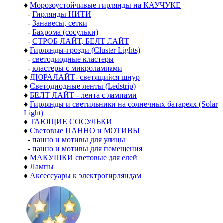
♦
Морозоустойчивые гирлянды на КАУЧУКЕ
-
Гирлянды НИТИ
-
Занавесы, сетки
-
Бахрома (сосульки)
-
СТРОБ ЛАЙТ, БЕЛТ ЛАЙТ
♦
Гирлянды-грозди (Cluster Lights)
-
светодиодные кластеры
-
кластеры с микролампами
♦
ДЮРАЛАЙТ- светящийся шнур
♦
Светодиодные ленты (Ledstrip)
♦
БЕЛТ ЛАЙТ - лента с лампами
♦
Гирлянды и светильники на солнечных батареях (Solar
Light)
♦
ТАЮЩИЕ СОСУЛЬКИ
♦
Световые ПАННО и МОТИВЫ
-
панно и мотивы для улицы
-
панно и мотивы для помещения
♦
МАКУШКИ световые для елей
♦
Лампы
♦
Аксессуары к электрогирляндам