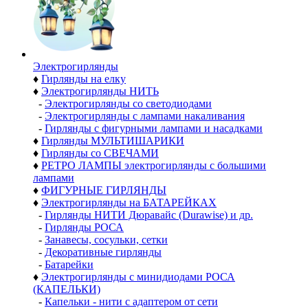
Электро­гирлянды
♦
Гирлянды на елку
♦
Электрогирлянды НИТЬ
-
Электрогирлянды со светодиодами
-
Электрогирлянды с лампами накаливания
-
Гирлянды с фигурными лампами и насадками
♦
Гирлянды МУЛЬТИШАРИКИ
♦
Гирлянды со СВЕЧАМИ
♦
РЕТРО ЛАМПЫ электрогирлянды с большими
лампами
♦
ФИГУРНЫЕ ГИРЛЯНДЫ
♦
Электрогирлянды на БАТАРЕЙКАХ
-
Гирлянды НИТИ Дюравайс (Durawise) и др.
-
Гирлянды РОСА
-
Занавесы, сосульки, сетки
-
Декоративные гирлянды
-
Батарейки
♦
Электрогирлянды с минидиодами РОСА
(КАПЕЛЬКИ)
-
Капельки - нити с адаптером от сети