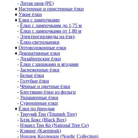
-
Литая хвоя (РЕ)
♦
Настенные и пристенные ёлки
♦
Узкие ёлки
♦
Елки с лампочками
-
Ёлки с лампочками до 1,75 м
-
Ёлки с лампочками от 1,80 м
-
Электрогирлянды на ёлку
-
Ёлки-светильники
♦
Оптоволоконные елки
♦
Декоративные елки
-
Дизайнерские ёлки
-
Ёлки с шишками и ягодами
-
Заснеженные ёлки
-
Белые ёлки
-
Голубые ёлки
-
Чёрные и цветные ёлки
-
Блестящие ёлки из фольги
-
Украшенные ёлки
-
Сувенирные елки
♦
Ёлки по брендам
-
Триумф Три (Triumph Tree)
-
Блэк Бокс (Black Box)
-
Нэшнл Три Ко (National Tree Co)
-
Кэминг (Kaemingk)
-
Нордик Коллекшн (Nordic Collection)