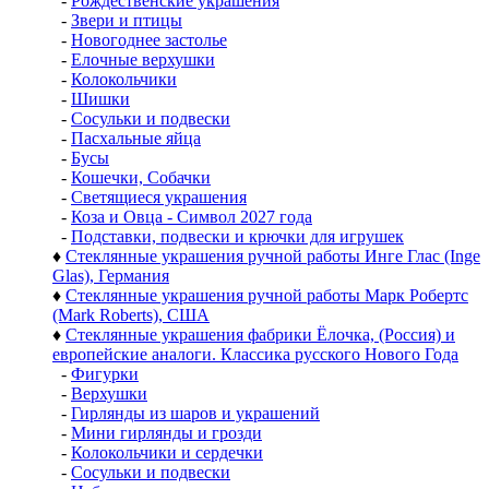
-
Рождественские украшения
-
Звери и птицы
-
Новогоднее застолье
-
Елочные верхушки
-
Колокольчики
-
Шишки
-
Сосульки и подвески
-
Пасхальные яйца
-
Бусы
-
Кошечки, Собачки
-
Светящиеся украшения
-
Коза и Овца - Символ 2027 года
-
Подставки, подвески и крючки для игрушек
♦
Стеклянные украшения ручной работы Инге Глас (Inge
Glas), Германия
♦
Стеклянные украшения ручной работы Марк Робертс
(Mark Roberts), США
♦
Стеклянные украшения фабрики Ёлочка, (Россия) и
европейские аналоги. Классика русского Нового Года
-
Фигурки
-
Верхушки
-
Гирлянды из шаров и украшений
-
Мини гирлянды и грозди
-
Колокольчики и сердечки
-
Сосульки и подвески