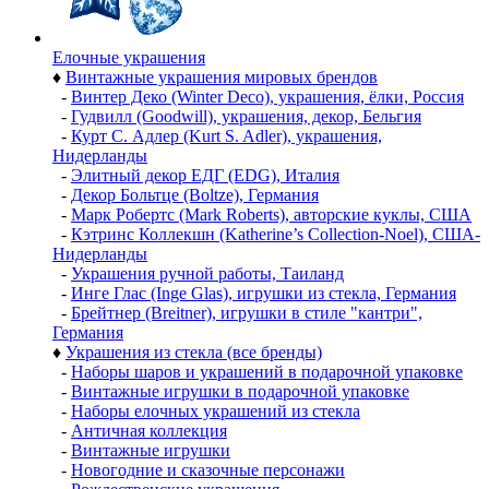
Елочные украшения
♦
Винтажные украшения мировых брендов
-
Винтер Деко (Winter Deco), украшения, ёлки, Россия
-
Гудвилл (Goodwill), украшения, декор, Бельгия
-
Курт С. Адлер (Kurt S. Adler), украшения,
Нидерланды
-
Элитный декор ЕДГ (EDG), Италия
-
Декор Больтце (Boltze), Германия
-
Марк Робертс (Mark Roberts), авторские куклы, США
-
Кэтринс Коллекшн (Katherine’s Collection-Noel), США-
Нидерланды
-
Украшения ручной работы, Таиланд
-
Инге Глас (Inge Glas), игрушки из стекла, Германия
-
Брейтнер (Breitner), игрушки в стиле "кантри",
Германия
♦
Украшения из стекла (все бренды)
-
Наборы шаров и украшений в подарочной упаковке
-
Винтажные игрушки в подарочной упаковке
-
Наборы елочных украшений из стекла
-
Античная коллекция
-
Винтажные игрушки
-
Новогодние и сказочные персонажи