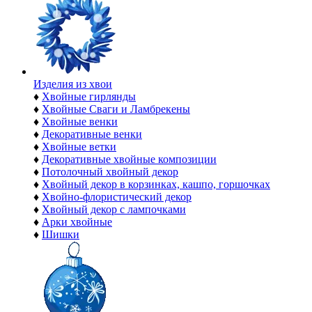
Изделия из хвои
♦
Хвойные гирлянды
♦
Хвойные Сваги и Ламбрекены
♦
Хвойные венки
♦
Декоративные венки
♦
Хвойные ветки
♦
Декоративные хвойные композиции
♦
Потолочный хвойный декор
♦
Хвойный декор в корзинках, кашпо, горшочках
♦
Хвойно-флористический декор
♦
Хвойный декор с лампочками
♦
Арки хвойные
♦
Шишки