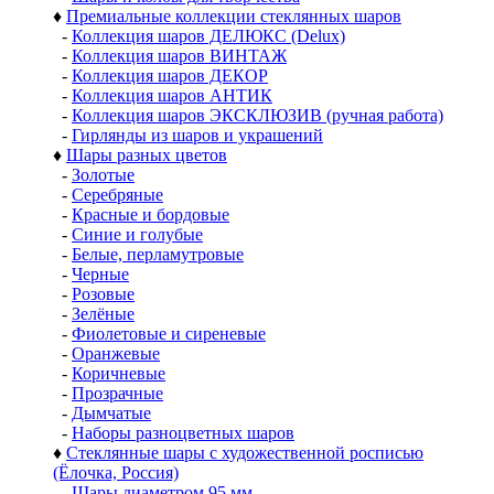
♦
Премиальные коллекции стеклянных шаров
-
Коллекция шаров ДЕЛЮКС (Delux)
-
Коллекция шаров ВИНТАЖ
-
Коллекция шаров ДЕКОР
-
Коллекция шаров АНТИК
-
Коллекция шаров ЭКСКЛЮЗИВ (ручная работа)
-
Гирлянды из шаров и украшений
♦
Шары разных цветов
-
Золотые
-
Серебряные
-
Красные и бордовые
-
Синие и голубые
-
Белые, перламутровые
-
Черные
-
Розовые
-
Зелёные
-
Фиолетовые и сиреневые
-
Оранжевые
-
Коричневые
-
Прозрачные
-
Дымчатые
-
Наборы разноцветных шаров
♦
Стеклянные шары с художественной росписью
(Ёлочка, Россия)
-
Шары диаметром 95 мм