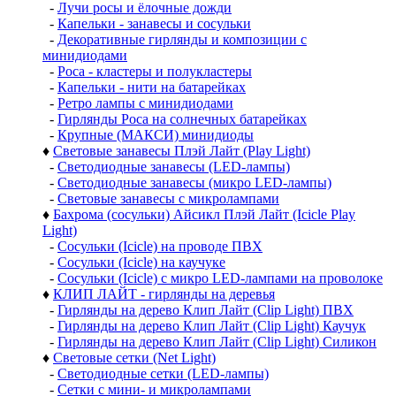
-
Лучи росы и ёлочные дожди
-
Капельки - занавесы и сосульки
-
Декоративные гирлянды и композиции с
минидиодами
-
Роса - кластеры и полукластеры
-
Капельки - нити на батарейках
-
Ретро лампы с минидиодами
-
Гирлянды Роса на солнечных батарейках
-
Крупные (МАКСИ) минидиоды
♦
Световые занавесы Плэй Лайт (Play Light)
-
Светодиодные занавесы (LED-лампы)
-
Светодиодные занавесы (микро LED-лампы)
-
Световые занавесы с микролампами
♦
Бахрома (сосульки) Айсикл Плэй Лайт (Icicle Play
Light)
-
Сосульки (Icicle) на проводе ПВХ
-
Сосульки (Icicle) на каучуке
-
Сосульки (Icicle) с микро LED-лампами на проволоке
♦
КЛИП ЛАЙТ - гирлянды на деревья
-
Гирлянды на дерево Клип Лайт (Clip Light) ПВХ
-
Гирлянды на дерево Клип Лайт (Clip Light) Каучук
-
Гирлянды на дерево Клип Лайт (Clip Light) Силикон
♦
Световые сетки (Net Light)
-
Светодиодные сетки (LED-лампы)
-
Сетки с мини- и микролампами