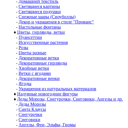
-
Домашний текстиль
-
Светящиеся картины
-
Светящиеся подушки
-
Снежные шары (Сноуболлы)
-
Декор и украшения в стиле "Прованс"
-
Настольные фонтаны
♦
Цветы, гирлянды, ветки
-
Пуансеттии
-
Искусственные растения
-
Розы
-
Цветы разные
-
Декоративные ветки
-
Декоративные гирлянды
-
Хвойные ветки
-
Ветки с ягодами
-
Декоративные венки
-
Ягоды
-
Украшения из натуральных материалов
♦
Надувные новогодние фигуры
♦
Деды Морозы, Снегурочки, Снеговики, Ангелы и др.
-
Деды Морозы
-
Санта Клаусы
-
Снегурочки
-
Снеговики
-
Ангелы, Феи, Эльфы, Гномы