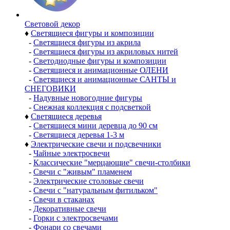
Световой декор
♦
Светящиеся фигуры и композиции
-
Светящиеся фигуры из акрила
-
Светящиеся фигуры из акриловых нитей
-
Светодиодные фигуры и композиции
-
Светящиеся и анимационные ОЛЕНИ
-
Светящиеся и анимационные САНТЫ и
СНЕГОВИКИ
-
Надувные новогодние фигуры
-
Снежная коллекция с подсветкой
♦
Светящиеся деревья
-
Светящиеся мини деревца до 90 см
-
Светящиеся деревья 1-3 м
♦
Электрические свечи и подсвечники
-
Чайные электросвечи
-
Классические "мерцающие" свечи-столбики
-
Свечи с "живым" пламенем
-
Электрические столовые свечи
-
Свечи с "натуральным фитильком"
-
Свечи в стаканах
-
Декоративные свечи
-
Горки с электросвечами
-
Фонари со свечами