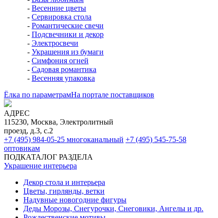
-
Весенние цветы
-
Сервировка стола
-
Романтические свечи
-
Подсвечники и декор
-
Электросвечи
-
Украшения из бумаги
-
Симфония огней
-
Садовая романтика
-
Весенняя упаковка
Ёлка по параметрам
На портале поставщиков
АДРЕС
115230, Москва, Электролитный
проезд, д.3, с.2
+7 (495) 984-05-25
многоканальный
+7 (495) 545-75-58
оптовикам
ПОДКАТАЛОГ РАЗДЕЛА
Украшение интерьера
Декор стола и интерьера
Цветы, гирлянды, ветки
Надувные новогодние фигуры
Деды Морозы, Снегурочки, Снеговики, Ангелы и др.
Рождественские мотивы