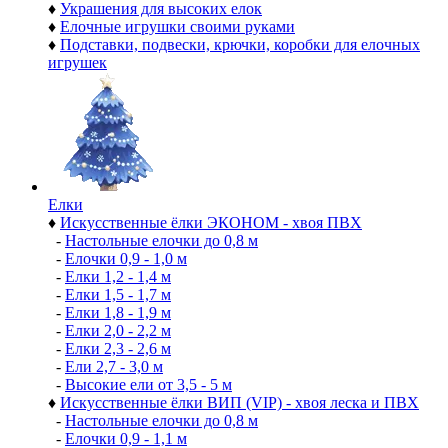
♦
Украшения для высоких елок
♦
Елочные игрушки своими руками
♦
Подставки, подвески, крючки, коробки для елочных
игрушек
Елки
♦
Искусственные ёлки ЭКОНОМ - хвоя ПВХ
-
Настольные елочки до 0,8 м
-
Елочки 0,9 - 1,0 м
-
Елки 1,2 - 1,4 м
-
Елки 1,5 - 1,7 м
-
Елки 1,8 - 1,9 м
-
Елки 2,0 - 2,2 м
-
Елки 2,3 - 2,6 м
-
Ели 2,7 - 3,0 м
-
Высокие ели от 3,5 - 5 м
♦
Искусственные ёлки ВИП (VIP) - хвоя леска и ПВХ
-
Настольные елочки до 0,8 м
-
Елочки 0,9 - 1,1 м