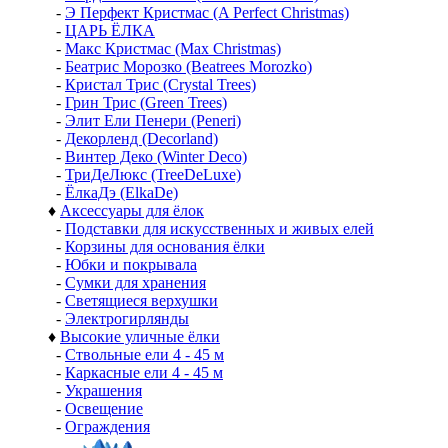
-
Э Перфект Кристмас (A Perfect Christmas)
-
ЦАРЬ ЁЛКА
-
Макс Кристмас (Max Christmas)
-
Беатрис Морозко (Beatrees Morozko)
-
Кристал Трис (Crystal Trees)
-
Грин Трис (Green Trees)
-
Элит Ели Пенери (Peneri)
-
Декорленд (Decorland)
-
Винтер Деко (Winter Deco)
-
ТриДеЛюкс (TreeDeLuxe)
-
ЁлкаДэ (ElkaDe)
♦
Аксессуары для ёлок
-
Подставки для искусственных и живых елей
-
Корзины для основания ёлки
-
Юбки и покрывала
-
Сумки для хранения
-
Светящиеся верхушки
-
Электрогирлянды
♦
Высокие уличные ёлки
-
Ствольные ели 4 - 45 м
-
Каркасные ели 4 - 45 м
-
Украшения
-
Освещение
-
Ограждения