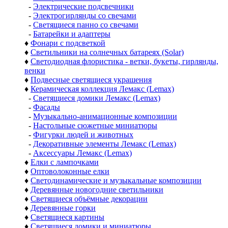
-
Электрические подсвечники
-
Электрогирлянды со свечами
-
Светящиеся панно со свечами
-
Батарейки и адаптеры
♦
Фонари с подсветкой
♦
Светильники на солнечных батареях (Solar)
♦
Светодиодная флористика - ветки, букеты, гирлянды,
венки
♦
Подвесные светящиеся украшения
♦
Керамическая коллекция Лемакс (Lemax)
-
Светящиеся домики Лемакс (Lemax)
-
Фасады
-
Музыкально-анимационные композиции
-
Настольные сюжетные миниатюры
-
Фигурки людей и животных
-
Декоративные элементы Лемакс (Lemax)
-
Аксессуары Лемакс (Lemax)
♦
Елки с лампочками
♦
Оптоволоконные елки
♦
Светодинамические и музыкальные композиции
♦
Деревянные новогодние светильники
♦
Светящиеся объёмные декорации
♦
Деревянные горки
♦
Светящиеся картины
♦
Светящиеся домики и миниатюры