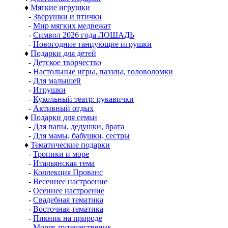
♦
Мягкие игрушки
-
Зверушки и птички
-
Мир мягких медвежат
-
Символ 2026 года ЛОШАДЬ
-
Новогодние танцующие игрушки
♦
Подарки для детей
-
Детское творчество
-
Настольные игры, паззлы, головоломки
-
Для малышей
-
Игрушки
-
Кукольный театр: рукавички
-
Активный отдых
♦
Подарки для семьи
-
Для папы, дедушки, брата
-
Для мамы, бабушки, сестры
♦
Тематические подарки
-
Тропики и море
-
Итальянская тема
-
Коллекция Прованс
-
Весеннее настроение
-
Осеннее настроение
-
Свадебная тематика
-
Восточная тематика
-
Пикник на природе
-
Моряк путешественик