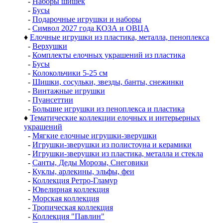
-
Наборы шишек
-
Бусы
-
Подарочные игрушки и наборы
-
Символ 2027 года КОЗА и ОВЦА
♦
Елочные игрушки из пластика, металла, пеноплекса
-
Верхушки
-
Комплекты елочных украшений из пластика
-
Бусы
-
Колокольчики 5-25 см
-
Шишки, сосульки, звезды, банты, снежинки
-
Винтажные игрушки
-
Пуансеттии
-
Большие игрушки из пеноплекса и пластика
♦
Тематические коллекции елочных и интерьерных
украшений
-
Мягкие елочные игрушки-зверушки
-
Игрушки-зверушки из полистоуна и керамики
-
Игрушки-зверушки из пластика, металла и стекла
-
Санты, Деды Морозы, Снеговики
-
Куклы, арлекины, эльфы, феи
-
Коллекция Ретро-Гламур
-
Ювелирная коллекция
-
Морская коллекция
-
Тропическая коллекция
-
Коллекция "Павлин"