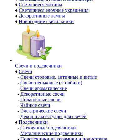
♦
Светящиеся мотивы
♦
Светящиеся елочные украшения
♦
Декоративные лампы
♦
Новогодние светильники
Свечи и подсвечники
♦
Свечи
-
Свечи столовые, античные и витые
-
Свечи пеньковые (столбики)
-
Свечи ароматические
-
Декоративные свечи
-
Подарочные свечи
-
Чайные свечи
-
Электрические свечи
-
Декор и аксессуары для свечей
♦
Подсвечники
-
Стеклянные подсвечники
-
Металлические подсвечники
-
Подсвечники из керамики и полистоуна