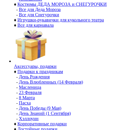
♦
Костюмы ДЕДА МОРОЗА и СНЕГУРОЧКИ
-
Все для Деда Мороза
-
Все для Снегурочки
♦
Игрушки-рукавички для кукольного театра
♦
Все для карнавала
Аксессуары, подарки
♦
Подарки к праздникам
-
День Рождения
-
День Влюбленных (14 Февраля)
-
Масленица
-
23 Февраля
-
8 Марта
-
Пасха
-
День Победы (9 Мая)
-
День Знаний (1 Сентября)
-
Хэллоуин
♦
Корпоративные подарки
♦
Достойные подарки