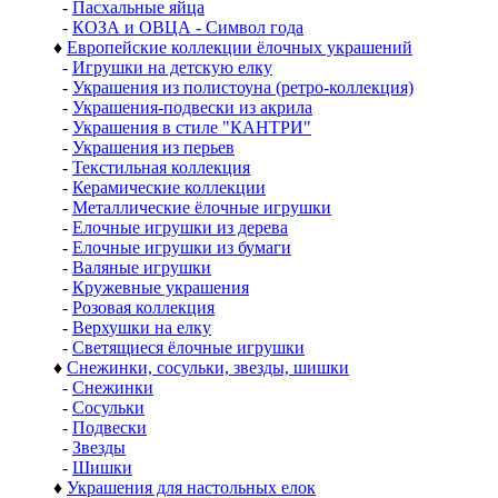
-
Пасхальные яйца
-
КОЗА и ОВЦА - Символ года
♦
Европейские коллекции ёлочных украшений
-
Игрушки на детскую елку
-
Украшения из полистоуна (ретро-коллекция)
-
Украшения-подвески из акрила
-
Украшения в стиле "КАНТРИ"
-
Украшения из перьев
-
Текстильная коллекция
-
Керамические коллекции
-
Металлические ёлочные игрушки
-
Елочные игрушки из дерева
-
Елочные игрушки из бумаги
-
Валяные игрушки
-
Кружевные украшения
-
Розовая коллекция
-
Верхушки на елку
-
Светящиеся ёлочные игрушки
♦
Снежинки, сосульки, звезды, шишки
-
Снежинки
-
Сосульки
-
Подвески
-
Звезды
-
Шишки
♦
Украшения для настольных елок