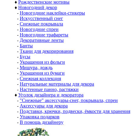
♦
Рождественские мотивы
♦
Новогодний декор
-
Новогодние наклейки-стикеры
-
Искусственный снег
-
Снежные покрывала
-
Новогодние спреи
-
Новогодние трафареты
-
Декоративные ленты
-
Банты
-
Ткани для декорирования
-
Бусы
-
Украшения из фольги
-
Мишура, дождь
-
Украшения из бумаги
-
Снежная коллекция
-
Натуральные материалы для декора
-
Настенные панно, растяжки
♦
Уголок дизайнера и декоратора
-
"Снежные" аксессуары-снег, покрывала, спреи
-
Аксессуары для декора
-
Подставки, крючки, подвески, ёмкости для хранения
-
Упаковка подарков
-
В помощь дизайнеру