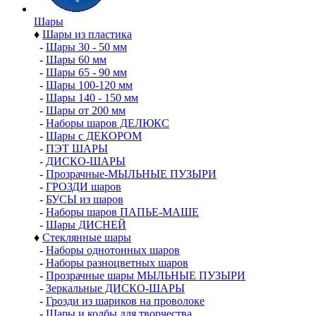
Шары
♦
Шары из пластика
-
Шары 30 - 50 мм
-
Шары 60 мм
-
Шары 65 - 90 мм
-
Шары 100-120 мм
-
Шары 140 - 150 мм
-
Шары от 200 мм
-
Наборы шаров ДЕЛЮКС
-
Шары с ДЕКОРОМ
-
ПЭТ ШАРЫ
-
ДИСКО-ШАРЫ
-
Прозрачные-МЫЛЬНЫЕ ПУЗЫРИ
-
ГРОЗДИ шаров
-
БУСЫ из шаров
-
Наборы шаров ПАПЬЕ-МАШЕ
-
Шары ДИСНЕЙ
♦
Стеклянные шары
-
Наборы однотонных шаров
-
Наборы разноцветных шаров
-
Прозрачные шары МЫЛЬНЫЕ ПУЗЫРИ
-
Зеркальные ДИСКО-ШАРЫ
-
Грозди из шариков на проволоке
-
Шары и колбы для творчества