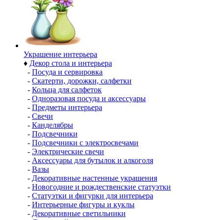
Украшение интерьера
♦
Декор стола и интерьера
-
Посуда и сервировка
-
Скатерти, дорожки, салфетки
-
Кольца для салфеток
-
Одноразовая посуда и аксессуары
-
Предметы интерьера
-
Свечи
-
Канделябры
-
Подсвечники
-
Подсвечники с электросвечами
-
Электрические свечи
-
Аксессуары для бутылок и алкоголя
-
Вазы
-
Декоративные настенные украшения
-
Новогодние и рождественские статуэтки
-
Статуэтки и фигурки для интерьера
-
Интерьерные фигуры и куклы
-
Декоративные светильники