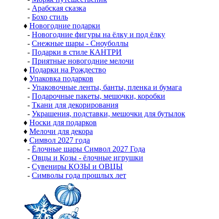
-
Арабская сказка
-
Бохо стиль
♦
Новогодние подарки
-
Новогодние фигуры на ёлку и под ёлку
-
Снежные шары - Сноуболлы
-
Подарки в стиле КАНТРИ
-
Приятные новогодние мелочи
♦
Подарки на Рождество
♦
Упаковка подарков
-
Упаковочные ленты, банты, пленка и бумага
-
Подарочные пакеты, мешочки, коробки
-
Ткани для декорирования
-
Украшения, подставки, мешочки для бутылок
♦
Носки для подарков
♦
Мелочи для декора
♦
Символ 2027 года
-
Ёлочные шары Символ 2027 Года
-
Овцы и Козы - ёлочные игрушки
-
Сувениры КОЗЫ и ОВЦЫ
-
Символы года прошлых лет