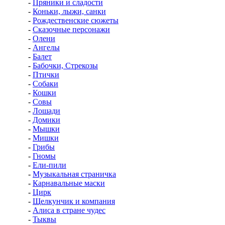
-
Пряники и сладости
-
Коньки, лыжи, санки
-
Рождественские сюжеты
-
Сказочные персонажи
-
Олени
-
Ангелы
-
Балет
-
Бабочки, Стрекозы
-
Птички
-
Собаки
-
Кошки
-
Совы
-
Лошади
-
Домики
-
Мышки
-
Мишки
-
Грибы
-
Гномы
-
Ели-пили
-
Музыкальная страничка
-
Карнавальные маски
-
Цирк
-
Щелкунчик и компания
-
Алиса в стране чудес
-
Тыквы