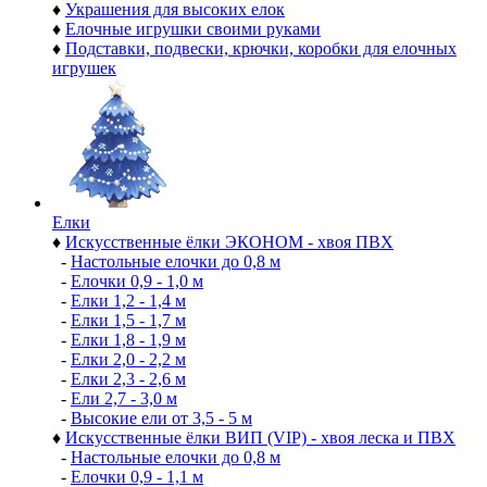
♦
Украшения для высоких елок
♦
Елочные игрушки своими руками
♦
Подставки, подвески, крючки, коробки для елочных
игрушек
Елки
♦
Искусственные ёлки ЭКОНОМ - хвоя ПВХ
-
Настольные елочки до 0,8 м
-
Елочки 0,9 - 1,0 м
-
Елки 1,2 - 1,4 м
-
Елки 1,5 - 1,7 м
-
Елки 1,8 - 1,9 м
-
Елки 2,0 - 2,2 м
-
Елки 2,3 - 2,6 м
-
Ели 2,7 - 3,0 м
-
Высокие ели от 3,5 - 5 м
♦
Искусственные ёлки ВИП (VIP) - хвоя леска и ПВХ
-
Настольные елочки до 0,8 м
-
Елочки 0,9 - 1,1 м