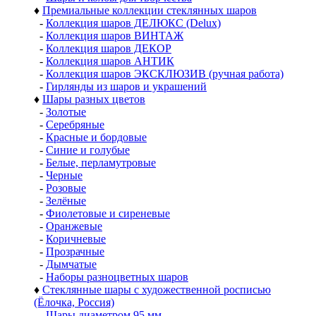
♦
Премиальные коллекции стеклянных шаров
-
Коллекция шаров ДЕЛЮКС (Delux)
-
Коллекция шаров ВИНТАЖ
-
Коллекция шаров ДЕКОР
-
Коллекция шаров АНТИК
-
Коллекция шаров ЭКСКЛЮЗИВ (ручная работа)
-
Гирлянды из шаров и украшений
♦
Шары разных цветов
-
Золотые
-
Серебряные
-
Красные и бордовые
-
Синие и голубые
-
Белые, перламутровые
-
Черные
-
Розовые
-
Зелёные
-
Фиолетовые и сиреневые
-
Оранжевые
-
Коричневые
-
Прозрачные
-
Дымчатые
-
Наборы разноцветных шаров
♦
Стеклянные шары с художественной росписью
(Ёлочка, Россия)
-
Шары диаметром 95 мм