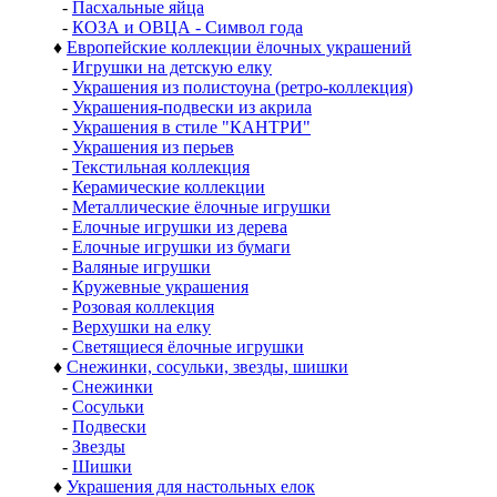
-
Пасхальные яйца
-
КОЗА и ОВЦА - Символ года
♦
Европейские коллекции ёлочных украшений
-
Игрушки на детскую елку
-
Украшения из полистоуна (ретро-коллекция)
-
Украшения-подвески из акрила
-
Украшения в стиле "КАНТРИ"
-
Украшения из перьев
-
Текстильная коллекция
-
Керамические коллекции
-
Металлические ёлочные игрушки
-
Елочные игрушки из дерева
-
Елочные игрушки из бумаги
-
Валяные игрушки
-
Кружевные украшения
-
Розовая коллекция
-
Верхушки на елку
-
Светящиеся ёлочные игрушки
♦
Снежинки, сосульки, звезды, шишки
-
Снежинки
-
Сосульки
-
Подвески
-
Звезды
-
Шишки
♦
Украшения для настольных елок