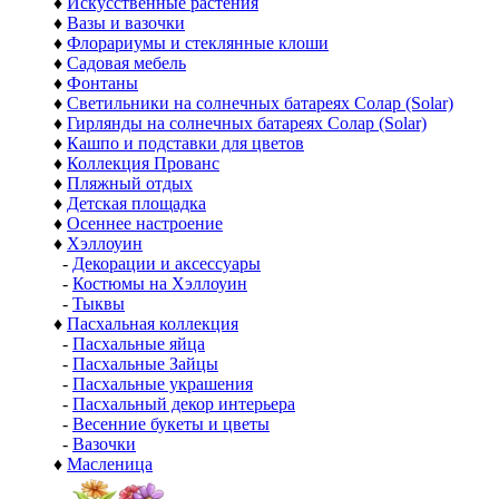
♦
Искусственные растения
♦
Вазы и вазочки
♦
Флорариумы и стеклянные клоши
♦
Садовая мебель
♦
Фонтаны
♦
Светильники на солнечных батареях Солар (Solar)
♦
Гирлянды на солнечных батареях Солар (Solar)
♦
Кашпо и подставки для цветов
♦
Коллекция Прованс
♦
Пляжный отдых
♦
Детская площадка
♦
Осеннее настроение
♦
Хэллоуин
-
Декорации и аксессуары
-
Костюмы на Хэллоуин
-
Тыквы
♦
Пасхальная коллекция
-
Пасхальные яйца
-
Пасхальные Зайцы
-
Пасхальные украшения
-
Пасхальный декор интерьера
-
Весенние букеты и цветы
-
Вазочки
♦
Масленица