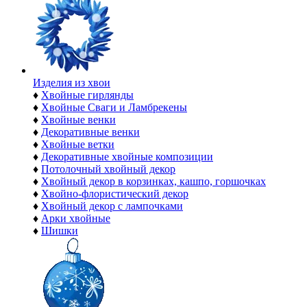
Изделия из хвои
♦
Хвойные гирлянды
♦
Хвойные Сваги и Ламбрекены
♦
Хвойные венки
♦
Декоративные венки
♦
Хвойные ветки
♦
Декоративные хвойные композиции
♦
Потолочный хвойный декор
♦
Хвойный декор в корзинках, кашпо, горшочках
♦
Хвойно-флористический декор
♦
Хвойный декор с лампочками
♦
Арки хвойные
♦
Шишки