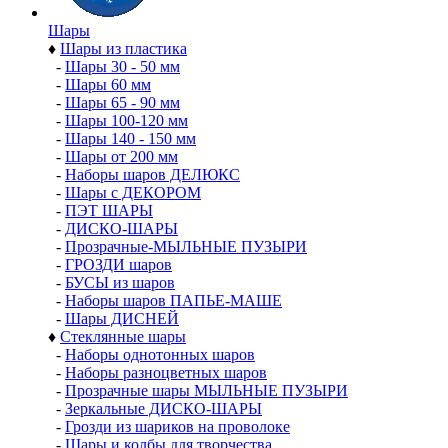
Шары
♦
Шары из пластика
-
Шары 30 - 50 мм
-
Шары 60 мм
-
Шары 65 - 90 мм
-
Шары 100-120 мм
-
Шары 140 - 150 мм
-
Шары от 200 мм
-
Наборы шаров ДЕЛЮКС
-
Шары с ДЕКОРОМ
-
ПЭТ ШАРЫ
-
ДИСКО-ШАРЫ
-
Прозрачные-МЫЛЬНЫЕ ПУЗЫРИ
-
ГРОЗДИ шаров
-
БУСЫ из шаров
-
Наборы шаров ПАПЬЕ-МАШЕ
-
Шары ДИСНЕЙ
♦
Стеклянные шары
-
Наборы однотонных шаров
-
Наборы разноцветных шаров
-
Прозрачные шары МЫЛЬНЫЕ ПУЗЫРИ
-
Зеркальные ДИСКО-ШАРЫ
-
Грозди из шариков на проволоке
-
Шары и колбы для творчества