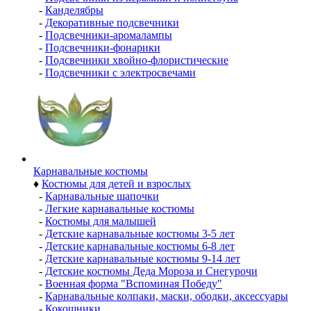
-
Канделябры
-
Декоративные подсвечники
-
Подсвечники-аромалампы
-
Подсвечники-фонарики
-
Подсвечники хвойно-флористические
-
Подсвечники с электросвечами
Карнавальные костюмы
♦
Костюмы для детей и взрослых
-
Карнавальные шапочки
-
Легкие карнавальные костюмы
-
Костюмы для малышей
-
Детские карнавальные костюмы 3-5 лет
-
Детские карнавальные костюмы 6-8 лет
-
Детские карнавальные костюмы 9-14 лет
-
Детские костюмы Деда Мороза и Снегурочи
-
Военная форма "Вспоминая Победу"
-
Карнавальные колпаки, маски, ободки, аксессуары
-
Кокошники