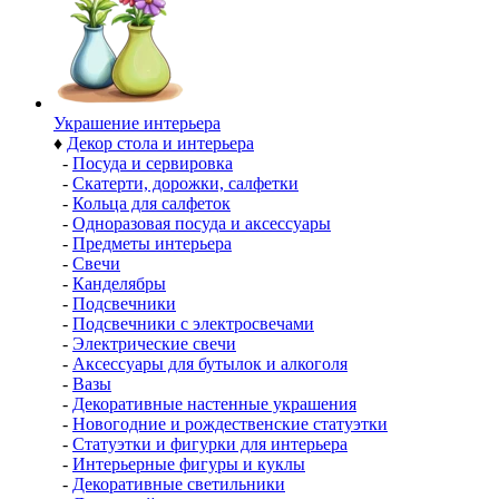
Украшение интерьера
♦
Декор стола и интерьера
-
Посуда и сервировка
-
Скатерти, дорожки, салфетки
-
Кольца для салфеток
-
Одноразовая посуда и аксессуары
-
Предметы интерьера
-
Свечи
-
Канделябры
-
Подсвечники
-
Подсвечники с электросвечами
-
Электрические свечи
-
Аксессуары для бутылок и алкоголя
-
Вазы
-
Декоративные настенные украшения
-
Новогодние и рождественские статуэтки
-
Статуэтки и фигурки для интерьера
-
Интерьерные фигуры и куклы
-
Декоративные светильники