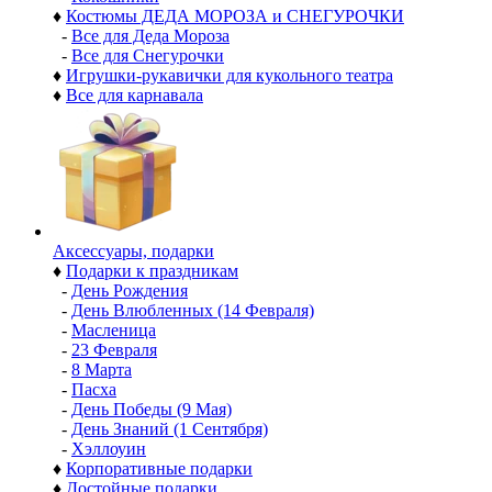
♦
Костюмы ДЕДА МОРОЗА и СНЕГУРОЧКИ
-
Все для Деда Мороза
-
Все для Снегурочки
♦
Игрушки-рукавички для кукольного театра
♦
Все для карнавала
Аксессуары, подарки
♦
Подарки к праздникам
-
День Рождения
-
День Влюбленных (14 Февраля)
-
Масленица
-
23 Февраля
-
8 Марта
-
Пасха
-
День Победы (9 Мая)
-
День Знаний (1 Сентября)
-
Хэллоуин
♦
Корпоративные подарки
♦
Достойные подарки