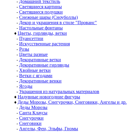
-
Домашний текстиль
-
Светящиеся картины
-
Светящиеся подушки
-
Снежные шары (Сноуболлы)
-
Декор и украшения в стиле "Прованс"
-
Настольные фонтаны
♦
Цветы, гирлянды, ветки
-
Пуансеттии
-
Искусственные растения
-
Розы
-
Цветы разные
-
Декоративные ветки
-
Декоративные гирлянды
-
Хвойные ветки
-
Ветки с ягодами
-
Декоративные венки
-
Ягоды
-
Украшения из натуральных материалов
♦
Надувные новогодние фигуры
♦
Деды Морозы, Снегурочки, Снеговики, Ангелы и др.
-
Деды Морозы
-
Санта Клаусы
-
Снегурочки
-
Снеговики
-
Ангелы, Феи, Эльфы, Гномы