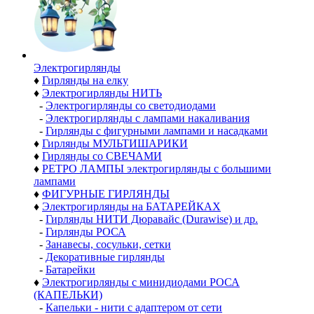
Электро­гирлянды
♦
Гирлянды на елку
♦
Электрогирлянды НИТЬ
-
Электрогирлянды со светодиодами
-
Электрогирлянды с лампами накаливания
-
Гирлянды с фигурными лампами и насадками
♦
Гирлянды МУЛЬТИШАРИКИ
♦
Гирлянды со СВЕЧАМИ
♦
РЕТРО ЛАМПЫ электрогирлянды с большими
лампами
♦
ФИГУРНЫЕ ГИРЛЯНДЫ
♦
Электрогирлянды на БАТАРЕЙКАХ
-
Гирлянды НИТИ Дюравайс (Durawise) и др.
-
Гирлянды РОСА
-
Занавесы, сосульки, сетки
-
Декоративные гирлянды
-
Батарейки
♦
Электрогирлянды с минидиодами РОСА
(КАПЕЛЬКИ)
-
Капельки - нити с адаптером от сети