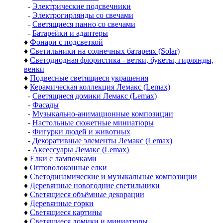
-
Электрические подсвечники
-
Электрогирлянды со свечами
-
Светящиеся панно со свечами
-
Батарейки и адаптеры
♦
Фонари с подсветкой
♦
Светильники на солнечных батареях (Solar)
♦
Светодиодная флористика - ветки, букеты, гирлянды,
венки
♦
Подвесные светящиеся украшения
♦
Керамическая коллекция Лемакс (Lemax)
-
Светящиеся домики Лемакс (Lemax)
-
Фасады
-
Музыкально-анимационные композиции
-
Настольные сюжетные миниатюры
-
Фигурки людей и животных
-
Декоративные элементы Лемакс (Lemax)
-
Аксессуары Лемакс (Lemax)
♦
Елки с лампочками
♦
Оптоволоконные елки
♦
Светодинамические и музыкальные композиции
♦
Деревянные новогодние светильники
♦
Светящиеся объёмные декорации
♦
Деревянные горки
♦
Светящиеся картины
♦
Светящиеся домики и миниатюры