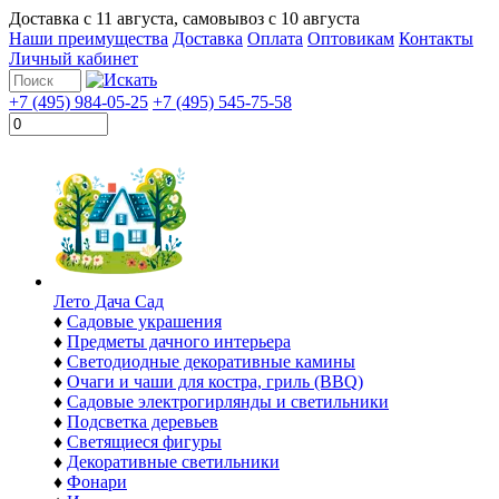
Доставка с
11 августа
, самовывоз с
10 августа
Наши преимущества
Доставка
Оплата
Оптовикам
Контакты
Личный кабинет
+7 (495) 984-05-25
+7 (495) 545-75-58
Лето Дача Сад
♦
Садовые украшения
♦
Предметы дачного интерьера
♦
Светодиодные декоративные камины
♦
Очаги и чаши для костра, гриль (BBQ)
♦
Садовые электрогирлянды и светильники
♦
Подсветка деревьев
♦
Светящиеся фигуры
♦
Декоративные светильники
♦
Фонари