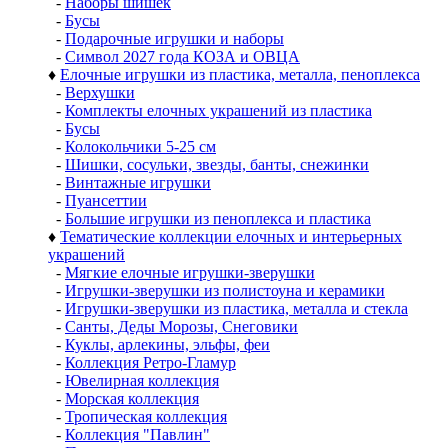
-
Наборы шишек
-
Бусы
-
Подарочные игрушки и наборы
-
Символ 2027 года КОЗА и ОВЦА
♦
Елочные игрушки из пластика, металла, пеноплекса
-
Верхушки
-
Комплекты елочных украшений из пластика
-
Бусы
-
Колокольчики 5-25 см
-
Шишки, сосульки, звезды, банты, снежинки
-
Винтажные игрушки
-
Пуансеттии
-
Большие игрушки из пеноплекса и пластика
♦
Тематические коллекции елочных и интерьерных
украшений
-
Мягкие елочные игрушки-зверушки
-
Игрушки-зверушки из полистоуна и керамики
-
Игрушки-зверушки из пластика, металла и стекла
-
Санты, Деды Морозы, Снеговики
-
Куклы, арлекины, эльфы, феи
-
Коллекция Ретро-Гламур
-
Ювелирная коллекция
-
Морская коллекция
-
Тропическая коллекция
-
Коллекция "Павлин"