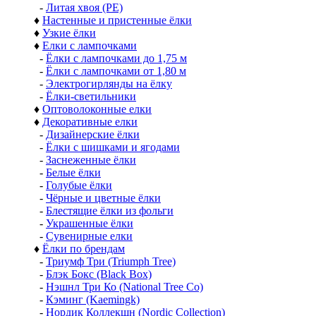
-
Литая хвоя (РЕ)
♦
Настенные и пристенные ёлки
♦
Узкие ёлки
♦
Елки с лампочками
-
Ёлки с лампочками до 1,75 м
-
Ёлки с лампочками от 1,80 м
-
Электрогирлянды на ёлку
-
Ёлки-светильники
♦
Оптоволоконные елки
♦
Декоративные елки
-
Дизайнерские ёлки
-
Ёлки с шишками и ягодами
-
Заснеженные ёлки
-
Белые ёлки
-
Голубые ёлки
-
Чёрные и цветные ёлки
-
Блестящие ёлки из фольги
-
Украшенные ёлки
-
Сувенирные елки
♦
Ёлки по брендам
-
Триумф Три (Triumph Tree)
-
Блэк Бокс (Black Box)
-
Нэшнл Три Ко (National Tree Co)
-
Кэминг (Kaemingk)
-
Нордик Коллекшн (Nordic Collection)