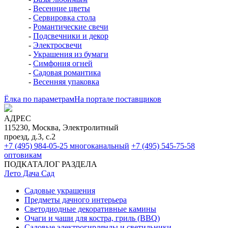
-
Весенние цветы
-
Сервировка стола
-
Романтические свечи
-
Подсвечники и декор
-
Электросвечи
-
Украшения из бумаги
-
Симфония огней
-
Садовая романтика
-
Весенняя упаковка
Ёлка по параметрам
На портале поставщиков
АДРЕС
115230, Москва, Электролитный
проезд, д.3, с.2
+7 (495) 984-05-25
многоканальный
+7 (495) 545-75-58
оптовикам
ПОДКАТАЛОГ РАЗДЕЛА
Лето Дача Сад
Садовые украшения
Предметы дачного интерьера
Светодиодные декоративные камины
Очаги и чаши для костра, гриль (BBQ)
Садовые электрогирлянды и светильники