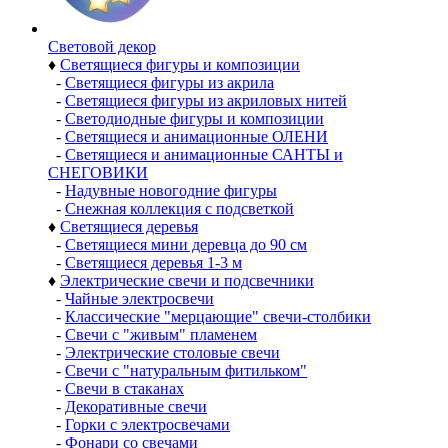
Световой декор
♦
Светящиеся фигуры и композиции
-
Светящиеся фигуры из акрила
-
Светящиеся фигуры из акриловых нитей
-
Светодиодные фигуры и композиции
-
Светящиеся и анимационные ОЛЕНИ
-
Светящиеся и анимационные САНТЫ и
СНЕГОВИКИ
-
Надувные новогодние фигуры
-
Снежная коллекция с подсветкой
♦
Светящиеся деревья
-
Светящиеся мини деревца до 90 см
-
Светящиеся деревья 1-3 м
♦
Электрические свечи и подсвечники
-
Чайные электросвечи
-
Классические "мерцающие" свечи-столбики
-
Свечи с "живым" пламенем
-
Электрические столовые свечи
-
Свечи с "натуральным фитильком"
-
Свечи в стаканах
-
Декоративные свечи
-
Горки с электросвечами
-
Фонари со свечами