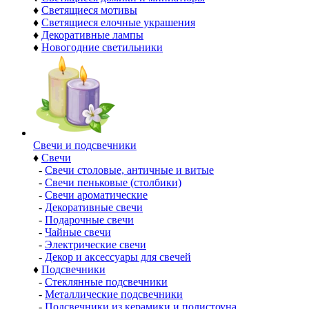
♦
Светящиеся мотивы
♦
Светящиеся елочные украшения
♦
Декоративные лампы
♦
Новогодние светильники
Свечи и подсвечники
♦
Свечи
-
Свечи столовые, античные и витые
-
Свечи пеньковые (столбики)
-
Свечи ароматические
-
Декоративные свечи
-
Подарочные свечи
-
Чайные свечи
-
Электрические свечи
-
Декор и аксессуары для свечей
♦
Подсвечники
-
Стеклянные подсвечники
-
Металлические подсвечники
-
Подсвечники из керамики и полистоуна