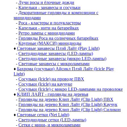
-
Лучи росы и ёлочные дожди
-
Капельки - занавесы и сосульки
-
Декоративные гирлянды и композиции с
минидиодами
-
Роса - кластеры и полукластеры
-
Капельки - нити на батарейках
-
Ретро лампы с минидиодами
-
Гирлянды Роса на солнечных батарейках
-
Крупные (МАКСИ) минидиоды
♦
Световые занавесы Плэй Лайт (Play Light)
-
Светодиодные занавесы (LED-лампы)
-
Светодиодные занавесы (микро LED-лампы)
-
Световые занавесы с микролампами
♦
Бахрома (сосульки) Айсикл Плэй Лайт (Icicle Play
Light)
-
Сосульки (Icicle) на проводе ПВХ
-
Сосульки (Icicle) на каучуке
-
Сосульки (Icicle) с микро LED-лампами на проволоке
♦
КЛИП ЛАЙТ - гирлянды на деревья
-
Гирлянды на дерево Клип Лайт (Clip Light) ПВХ
-
Гирлянды на дерево Клип Лайт (Clip Light) Каучук
-
Гирлянды на дерево Клип Лайт (Clip Light) Силикон
♦
Световые сетки (Net Light)
-
Светодиодные сетки (LED-лампы)
-
Сетки с мини- и микролампами