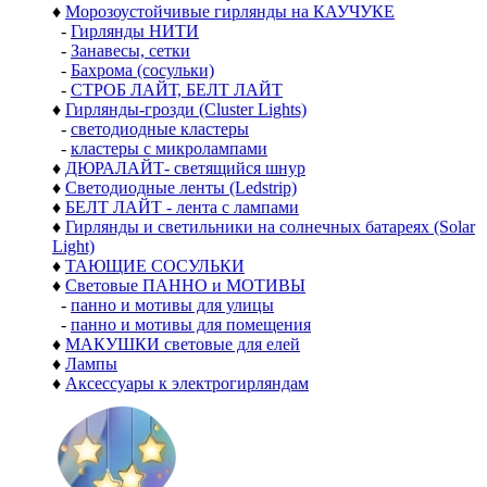
♦
Морозоустойчивые гирлянды на КАУЧУКЕ
-
Гирлянды НИТИ
-
Занавесы, сетки
-
Бахрома (сосульки)
-
СТРОБ ЛАЙТ, БЕЛТ ЛАЙТ
♦
Гирлянды-грозди (Cluster Lights)
-
светодиодные кластеры
-
кластеры с микролампами
♦
ДЮРАЛАЙТ- светящийся шнур
♦
Светодиодные ленты (Ledstrip)
♦
БЕЛТ ЛАЙТ - лента с лампами
♦
Гирлянды и светильники на солнечных батареях (Solar
Light)
♦
ТАЮЩИЕ СОСУЛЬКИ
♦
Световые ПАННО и МОТИВЫ
-
панно и мотивы для улицы
-
панно и мотивы для помещения
♦
МАКУШКИ световые для елей
♦
Лампы
♦
Аксессуары к электрогирляндам