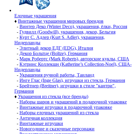
Елочные украшения
♦
Винтажные украшения мировых брендов
-
Винтер Деко (Winter Deco), украшения, ёлки, Россия
-
Гудвилл (Goodwill), украшения, декор, Бельгия
-
Курт С. Адлер (Kurt S. Adler), украшения,
Нидерланды
-
Элитный декор ЕДГ (EDG), Италия
-
Декор Больтце (Boltze), Германия
-
Марк Робертс (Mark Roberts), авторские куклы, США
-
Кэтринс Коллекшн (Katherine’s Collection-Noel), США-
Нидерланды
-
Украшения ручной работы, Таиланд
-
Инге Глас (Inge Glas), игрушки из стекла, Германия
-
Брейтнер (Breitner), игрушки в стиле "кантри",
Германия
♦
Украшения из стекла (все бренды)
-
Наборы шаров и украшений в подарочной упаковке
-
Винтажные игрушки в подарочной упаковке
-
Наборы елочных украшений из стекла
-
Античная коллекция
-
Винтажные игрушки
-
Новогодние и сказочные персонажи