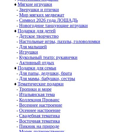
♦
Мягкие игрушки
-
Зверушки и птички
-
Мир мягких медвежат
-
Символ 2026 года ЛОШАДЬ
-
Новогодние танцующие игрушки
♦
Подарки для детей
-
Детское творчество
-
Настольные игры, паззлы, головоломки
-
Для малышей
-
Игрушки
-
Кукольный театр: рукавички
-
Активный отдых
♦
Подарки для семьи
-
Для папы, дедушки, брата
-
Для мамы, бабушки, сестры
♦
Тематические подарки
-
Тропики и море
-
Итальянская тема
-
Коллекция Прованс
-
Весеннее настроение
-
Осеннее настроение
-
Свадебная тематика
-
Восточная тематика
-
Пикник на природе
-
Моряк путешественик