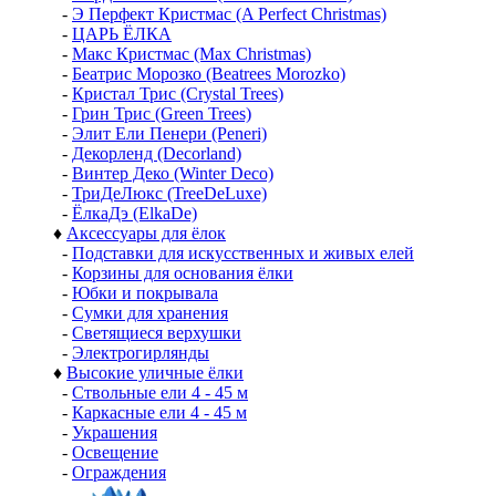
-
Э Перфект Кристмас (A Perfect Christmas)
-
ЦАРЬ ЁЛКА
-
Макс Кристмас (Max Christmas)
-
Беатрис Морозко (Beatrees Morozko)
-
Кристал Трис (Crystal Trees)
-
Грин Трис (Green Trees)
-
Элит Ели Пенери (Peneri)
-
Декорленд (Decorland)
-
Винтер Деко (Winter Deco)
-
ТриДеЛюкс (TreeDeLuxe)
-
ЁлкаДэ (ElkaDe)
♦
Аксессуары для ёлок
-
Подставки для искусственных и живых елей
-
Корзины для основания ёлки
-
Юбки и покрывала
-
Сумки для хранения
-
Светящиеся верхушки
-
Электрогирлянды
♦
Высокие уличные ёлки
-
Ствольные ели 4 - 45 м
-
Каркасные ели 4 - 45 м
-
Украшения
-
Освещение
-
Ограждения