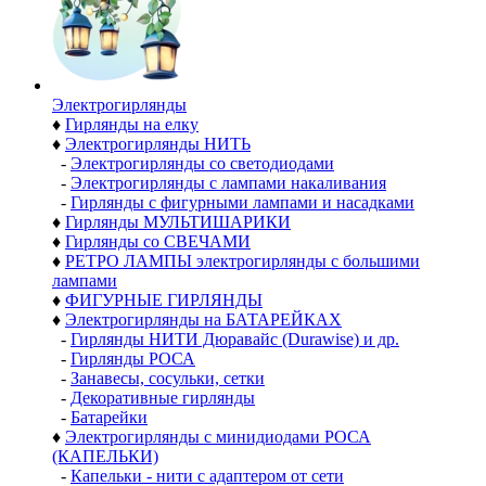
Электро­гирлянды
♦
Гирлянды на елку
♦
Электрогирлянды НИТЬ
-
Электрогирлянды со светодиодами
-
Электрогирлянды с лампами накаливания
-
Гирлянды с фигурными лампами и насадками
♦
Гирлянды МУЛЬТИШАРИКИ
♦
Гирлянды со СВЕЧАМИ
♦
РЕТРО ЛАМПЫ электрогирлянды с большими
лампами
♦
ФИГУРНЫЕ ГИРЛЯНДЫ
♦
Электрогирлянды на БАТАРЕЙКАХ
-
Гирлянды НИТИ Дюравайс (Durawise) и др.
-
Гирлянды РОСА
-
Занавесы, сосульки, сетки
-
Декоративные гирлянды
-
Батарейки
♦
Электрогирлянды с минидиодами РОСА
(КАПЕЛЬКИ)
-
Капельки - нити с адаптером от сети