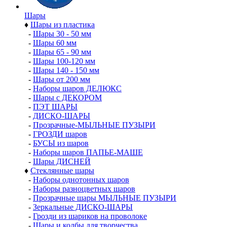
Шары
♦
Шары из пластика
-
Шары 30 - 50 мм
-
Шары 60 мм
-
Шары 65 - 90 мм
-
Шары 100-120 мм
-
Шары 140 - 150 мм
-
Шары от 200 мм
-
Наборы шаров ДЕЛЮКС
-
Шары с ДЕКОРОМ
-
ПЭТ ШАРЫ
-
ДИСКО-ШАРЫ
-
Прозрачные-МЫЛЬНЫЕ ПУЗЫРИ
-
ГРОЗДИ шаров
-
БУСЫ из шаров
-
Наборы шаров ПАПЬЕ-МАШЕ
-
Шары ДИСНЕЙ
♦
Стеклянные шары
-
Наборы однотонных шаров
-
Наборы разноцветных шаров
-
Прозрачные шары МЫЛЬНЫЕ ПУЗЫРИ
-
Зеркальные ДИСКО-ШАРЫ
-
Грозди из шариков на проволоке
-
Шары и колбы для творчества