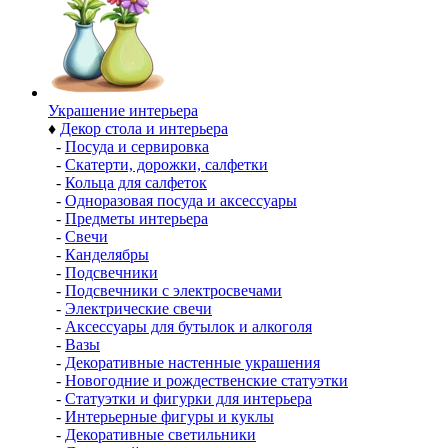
Украшение интерьера
♦
Декор стола и интерьера
-
Посуда и сервировка
-
Скатерти, дорожки, салфетки
-
Кольца для салфеток
-
Одноразовая посуда и аксессуары
-
Предметы интерьера
-
Свечи
-
Канделябры
-
Подсвечники
-
Подсвечники с электросвечами
-
Электрические свечи
-
Аксессуары для бутылок и алкоголя
-
Вазы
-
Декоративные настенные украшения
-
Новогодние и рождественские статуэтки
-
Статуэтки и фигурки для интерьера
-
Интерьерные фигуры и куклы
-
Декоративные светильники