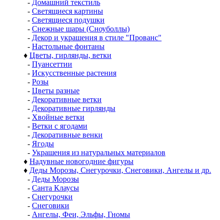
-
Домашний текстиль
-
Светящиеся картины
-
Светящиеся подушки
-
Снежные шары (Сноуболлы)
-
Декор и украшения в стиле "Прованс"
-
Настольные фонтаны
♦
Цветы, гирлянды, ветки
-
Пуансеттии
-
Искусственные растения
-
Розы
-
Цветы разные
-
Декоративные ветки
-
Декоративные гирлянды
-
Хвойные ветки
-
Ветки с ягодами
-
Декоративные венки
-
Ягоды
-
Украшения из натуральных материалов
♦
Надувные новогодние фигуры
♦
Деды Морозы, Снегурочки, Снеговики, Ангелы и др.
-
Деды Морозы
-
Санта Клаусы
-
Снегурочки
-
Снеговики
-
Ангелы, Феи, Эльфы, Гномы