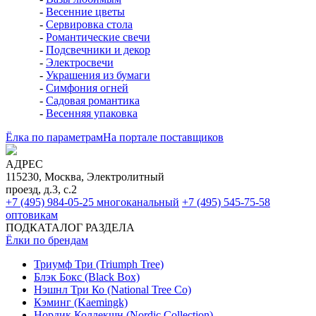
-
Весенние цветы
-
Сервировка стола
-
Романтические свечи
-
Подсвечники и декор
-
Электросвечи
-
Украшения из бумаги
-
Симфония огней
-
Садовая романтика
-
Весенняя упаковка
Ёлка по параметрам
На портале поставщиков
АДРЕС
115230, Москва, Электролитный
проезд, д.3, с.2
+7 (495) 984-05-25
многоканальный
+7 (495) 545-75-58
оптовикам
ПОДКАТАЛОГ РАЗДЕЛА
Ёлки по брендам
Триумф Три (Triumph Tree)
Блэк Бокс (Black Box)
Нэшнл Три Ко (National Tree Co)
Кэминг (Kaemingk)
Нордик Коллекшн (Nordic Collection)