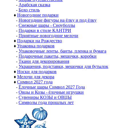
-
Арабская сказка
-
Бохо стиль
♦
Новогодние подарки
-
Новогодние фигуры на ёлку и под ёлку
-
Снежные шары - Сноуболлы
-
Подарки в стиле КАНТРИ
-
Приятные новогодние мелочи
♦
Подарки на Рождество
♦
Упаковка подарков
-
Упаковочные ленты, банты, пленка и бумага
-
Подарочные пакеты, мешочки, коробки
-
Ткани для декорирования
-
Украшения, подставки, мешочки для бутылок
♦
Носки для подарков
♦
Мелочи для декора
♦
Символ 2027 года
-
Ёлочные шары Символ 2027 Года
-
Овцы и Козы - ёлочные игрушки
-
Сувениры КОЗЫ и ОВЦЫ
-
Символы года прошлых лет