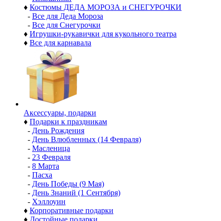
♦
Костюмы ДЕДА МОРОЗА и СНЕГУРОЧКИ
-
Все для Деда Мороза
-
Все для Снегурочки
♦
Игрушки-рукавички для кукольного театра
♦
Все для карнавала
Аксессуары, подарки
♦
Подарки к праздникам
-
День Рождения
-
День Влюбленных (14 Февраля)
-
Масленица
-
23 Февраля
-
8 Марта
-
Пасха
-
День Победы (9 Мая)
-
День Знаний (1 Сентября)
-
Хэллоуин
♦
Корпоративные подарки
♦
Достойные подарки