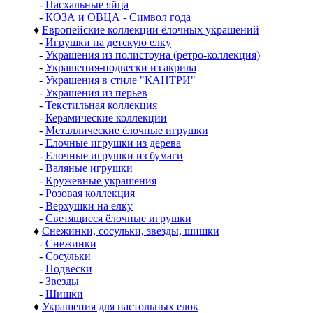
-
Пасхальные яйца
-
КОЗА и ОВЦА - Символ года
♦
Европейские коллекции ёлочных украшений
-
Игрушки на детскую елку
-
Украшения из полистоуна (ретро-коллекция)
-
Украшения-подвески из акрила
-
Украшения в стиле "КАНТРИ"
-
Украшения из перьев
-
Текстильная коллекция
-
Керамические коллекции
-
Металлические ёлочные игрушки
-
Елочные игрушки из дерева
-
Елочные игрушки из бумаги
-
Валяные игрушки
-
Кружевные украшения
-
Розовая коллекция
-
Верхушки на елку
-
Светящиеся ёлочные игрушки
♦
Снежинки, сосульки, звезды, шишки
-
Снежинки
-
Сосульки
-
Подвески
-
Звезды
-
Шишки
♦
Украшения для настольных елок