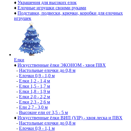
♦
Украшения для высоких елок
♦
Елочные игрушки своими руками
♦
Подставки, подвески, крючки, коробки для елочных
игрушек
Елки
♦
Искусственные ёлки ЭКОНОМ - хвоя ПВХ
-
Настольные елочки до 0,8 м
-
Елочки 0,9 - 1,0 м
-
Елки 1,2 - 1,4 м
-
Елки 1,5 - 1,7 м
-
Елки 1,8 - 1,9 м
-
Елки 2,0 - 2,2 м
-
Елки 2,3 - 2,6 м
-
Ели 2,7 - 3,0 м
-
Высокие ели от 3,5 - 5 м
♦
Искусственные ёлки ВИП (VIP) - хвоя леска и ПВХ
-
Настольные елочки до 0,8 м
-
Елочки 0,9 - 1,1 м