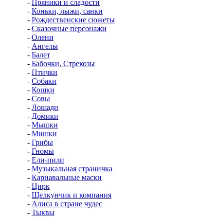
-
Пряники и сладости
-
Коньки, лыжи, санки
-
Рождественские сюжеты
-
Сказочные персонажи
-
Олени
-
Ангелы
-
Балет
-
Бабочки, Стрекозы
-
Птички
-
Собаки
-
Кошки
-
Совы
-
Лошади
-
Домики
-
Мышки
-
Мишки
-
Грибы
-
Гномы
-
Ели-пили
-
Музыкальная страничка
-
Карнавальные маски
-
Цирк
-
Щелкунчик и компания
-
Алиса в стране чудес
-
Тыквы