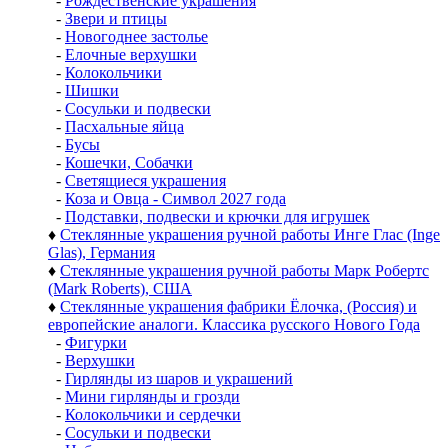
-
Рождественские украшения
-
Звери и птицы
-
Новогоднее застолье
-
Елочные верхушки
-
Колокольчики
-
Шишки
-
Сосульки и подвески
-
Пасхальные яйца
-
Бусы
-
Кошечки, Собачки
-
Светящиеся украшения
-
Коза и Овца - Символ 2027 года
-
Подставки, подвески и крючки для игрушек
♦
Стеклянные украшения ручной работы Инге Глас (Inge
Glas), Германия
♦
Стеклянные украшения ручной работы Марк Робертс
(Mark Roberts), США
♦
Стеклянные украшения фабрики Ёлочка, (Россия) и
европейские аналоги. Классика русского Нового Года
-
Фигурки
-
Верхушки
-
Гирлянды из шаров и украшений
-
Мини гирлянды и грозди
-
Колокольчики и сердечки
-
Сосульки и подвески