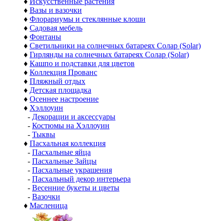
♦
Искусственные растения
♦
Вазы и вазочки
♦
Флорариумы и стеклянные клоши
♦
Садовая мебель
♦
Фонтаны
♦
Светильники на солнечных батареях Солар (Solar)
♦
Гирлянды на солнечных батареях Солар (Solar)
♦
Кашпо и подставки для цветов
♦
Коллекция Прованс
♦
Пляжный отдых
♦
Детская площадка
♦
Осеннее настроение
♦
Хэллоуин
-
Декорации и аксессуары
-
Костюмы на Хэллоуин
-
Тыквы
♦
Пасхальная коллекция
-
Пасхальные яйца
-
Пасхальные Зайцы
-
Пасхальные украшения
-
Пасхальный декор интерьера
-
Весенние букеты и цветы
-
Вазочки
♦
Масленица