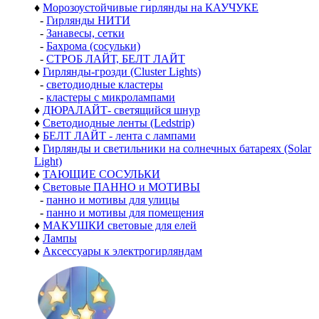
♦
Морозоустойчивые гирлянды на КАУЧУКЕ
-
Гирлянды НИТИ
-
Занавесы, сетки
-
Бахрома (сосульки)
-
СТРОБ ЛАЙТ, БЕЛТ ЛАЙТ
♦
Гирлянды-грозди (Cluster Lights)
-
светодиодные кластеры
-
кластеры с микролампами
♦
ДЮРАЛАЙТ- светящийся шнур
♦
Светодиодные ленты (Ledstrip)
♦
БЕЛТ ЛАЙТ - лента с лампами
♦
Гирлянды и светильники на солнечных батареях (Solar
Light)
♦
ТАЮЩИЕ СОСУЛЬКИ
♦
Световые ПАННО и МОТИВЫ
-
панно и мотивы для улицы
-
панно и мотивы для помещения
♦
МАКУШКИ световые для елей
♦
Лампы
♦
Аксессуары к электрогирляндам