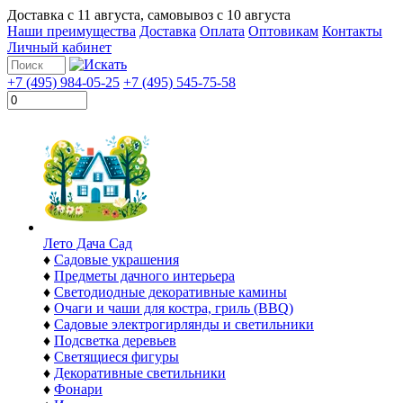
Доставка с
11 августа
, самовывоз с
10 августа
Наши преимущества
Доставка
Оплата
Оптовикам
Контакты
Личный кабинет
+7 (495) 984-05-25
+7 (495) 545-75-58
Лето Дача Сад
♦
Садовые украшения
♦
Предметы дачного интерьера
♦
Светодиодные декоративные камины
♦
Очаги и чаши для костра, гриль (BBQ)
♦
Садовые электрогирлянды и светильники
♦
Подсветка деревьев
♦
Светящиеся фигуры
♦
Декоративные светильники
♦
Фонари