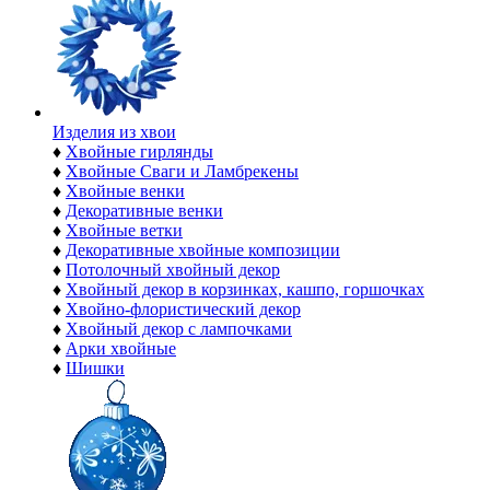
Изделия из хвои
♦
Хвойные гирлянды
♦
Хвойные Сваги и Ламбрекены
♦
Хвойные венки
♦
Декоративные венки
♦
Хвойные ветки
♦
Декоративные хвойные композиции
♦
Потолочный хвойный декор
♦
Хвойный декор в корзинках, кашпо, горшочках
♦
Хвойно-флористический декор
♦
Хвойный декор с лампочками
♦
Арки хвойные
♦
Шишки