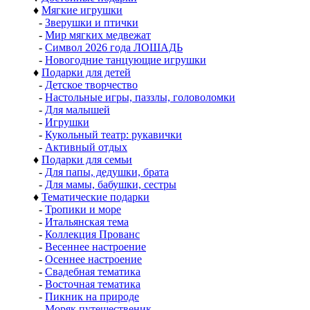
♦
Мягкие игрушки
-
Зверушки и птички
-
Мир мягких медвежат
-
Символ 2026 года ЛОШАДЬ
-
Новогодние танцующие игрушки
♦
Подарки для детей
-
Детское творчество
-
Настольные игры, паззлы, головоломки
-
Для малышей
-
Игрушки
-
Кукольный театр: рукавички
-
Активный отдых
♦
Подарки для семьи
-
Для папы, дедушки, брата
-
Для мамы, бабушки, сестры
♦
Тематические подарки
-
Тропики и море
-
Итальянская тема
-
Коллекция Прованс
-
Весеннее настроение
-
Осеннее настроение
-
Свадебная тематика
-
Восточная тематика
-
Пикник на природе
-
Моряк путешественик