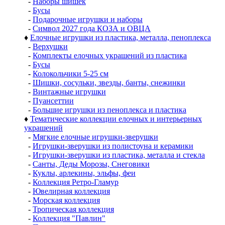
-
Наборы шишек
-
Бусы
-
Подарочные игрушки и наборы
-
Символ 2027 года КОЗА и ОВЦА
♦
Елочные игрушки из пластика, металла, пеноплекса
-
Верхушки
-
Комплекты елочных украшений из пластика
-
Бусы
-
Колокольчики 5-25 см
-
Шишки, сосульки, звезды, банты, снежинки
-
Винтажные игрушки
-
Пуансеттии
-
Большие игрушки из пеноплекса и пластика
♦
Тематические коллекции елочных и интерьерных
украшений
-
Мягкие елочные игрушки-зверушки
-
Игрушки-зверушки из полистоуна и керамики
-
Игрушки-зверушки из пластика, металла и стекла
-
Санты, Деды Морозы, Снеговики
-
Куклы, арлекины, эльфы, феи
-
Коллекция Ретро-Гламур
-
Ювелирная коллекция
-
Морская коллекция
-
Тропическая коллекция
-
Коллекция "Павлин"