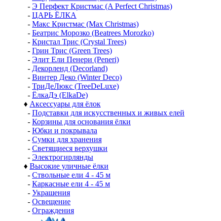
-
Э Перфект Кристмас (A Perfect Christmas)
-
ЦАРЬ ЁЛКА
-
Макс Кристмас (Max Christmas)
-
Беатрис Морозко (Beatrees Morozko)
-
Кристал Трис (Crystal Trees)
-
Грин Трис (Green Trees)
-
Элит Ели Пенери (Peneri)
-
Декорленд (Decorland)
-
Винтер Деко (Winter Deco)
-
ТриДеЛюкс (TreeDeLuxe)
-
ЁлкаДэ (ElkaDe)
♦
Аксессуары для ёлок
-
Подставки для искусственных и живых елей
-
Корзины для основания ёлки
-
Юбки и покрывала
-
Сумки для хранения
-
Светящиеся верхушки
-
Электрогирлянды
♦
Высокие уличные ёлки
-
Ствольные ели 4 - 45 м
-
Каркасные ели 4 - 45 м
-
Украшения
-
Освещение
-
Ограждения