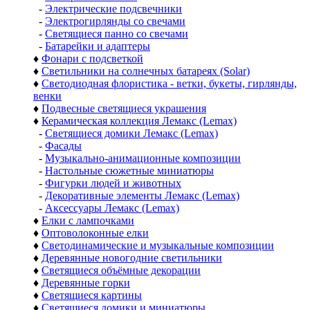
-
Электрические подсвечники
-
Электрогирлянды со свечами
-
Светящиеся панно со свечами
-
Батарейки и адаптеры
♦
Фонари с подсветкой
♦
Светильники на солнечных батареях (Solar)
♦
Светодиодная флористика - ветки, букеты, гирлянды,
венки
♦
Подвесные светящиеся украшения
♦
Керамическая коллекция Лемакс (Lemax)
-
Светящиеся домики Лемакс (Lemax)
-
Фасады
-
Музыкально-анимационные композиции
-
Настольные сюжетные миниатюры
-
Фигурки людей и животных
-
Декоративные элементы Лемакс (Lemax)
-
Аксессуары Лемакс (Lemax)
♦
Елки с лампочками
♦
Оптоволоконные елки
♦
Светодинамические и музыкальные композиции
♦
Деревянные новогодние светильники
♦
Светящиеся объёмные декорации
♦
Деревянные горки
♦
Светящиеся картины
♦
Светящиеся домики и миниатюры