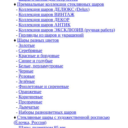
♦
Премиальные коллекции стеклянных шаров
-
Коллекция шаров ДЕЛЮКС (Delux)
-
Коллекция шаров ВИНТАЖ
-
Коллекция шаров ДЕКОР
-
Коллекция шаров АНТИК
-
Коллекция шаров ЭКСКЛЮЗИВ (ручная работа)
-
Гирлянды из шаров и украшений
♦
Шары разных цветов
-
Золотые
-
Серебряные
-
Красные и бордовые
-
Синие и голубые
-
Белые, перламутровые
-
Черные
-
Розовые
-
Зелёные
-
Фиолетовые и сиреневые
-
Оранжевые
-
Коричневые
-
Прозрачные
-
Дымчатые
-
Наборы разноцветных шаров
♦
Стеклянные шары с художественной росписью
(Ёлочка, Россия)
-
Шары диаметром 95 мм