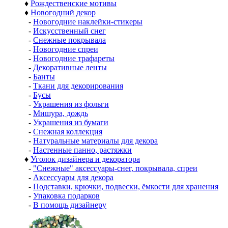
♦
Рождественские мотивы
♦
Новогодний декор
-
Новогодние наклейки-стикеры
-
Искусственный снег
-
Снежные покрывала
-
Новогодние спреи
-
Новогодние трафареты
-
Декоративные ленты
-
Банты
-
Ткани для декорирования
-
Бусы
-
Украшения из фольги
-
Мишура, дождь
-
Украшения из бумаги
-
Снежная коллекция
-
Натуральные материалы для декора
-
Настенные панно, растяжки
♦
Уголок дизайнера и декоратора
-
"Снежные" аксессуары-снег, покрывала, спреи
-
Аксессуары для декора
-
Подставки, крючки, подвески, ёмкости для хранения
-
Упаковка подарков
-
В помощь дизайнеру