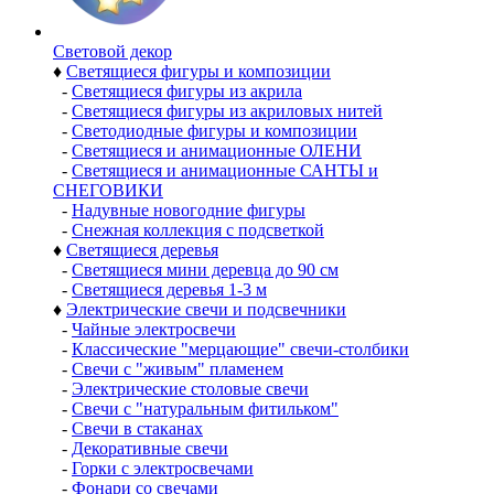
Световой декор
♦
Светящиеся фигуры и композиции
-
Светящиеся фигуры из акрила
-
Светящиеся фигуры из акриловых нитей
-
Светодиодные фигуры и композиции
-
Светящиеся и анимационные ОЛЕНИ
-
Светящиеся и анимационные САНТЫ и
СНЕГОВИКИ
-
Надувные новогодние фигуры
-
Снежная коллекция с подсветкой
♦
Светящиеся деревья
-
Светящиеся мини деревца до 90 см
-
Светящиеся деревья 1-3 м
♦
Электрические свечи и подсвечники
-
Чайные электросвечи
-
Классические "мерцающие" свечи-столбики
-
Свечи с "живым" пламенем
-
Электрические столовые свечи
-
Свечи с "натуральным фитильком"
-
Свечи в стаканах
-
Декоративные свечи
-
Горки с электросвечами
-
Фонари со свечами