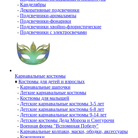
-
Канделябры
-
Декоративные подсвечники
-
Подсвечники-аромалампы
-
Подсвечники-фонарики
-
Подсвечники хвойно-флористические
-
Подсвечники с электросвечами
Карнавальные костюмы
♦
Костюмы для детей и взрослых
-
Карнавальные шапочки
-
Легкие карнавальные костюмы
-
Костюмы для малышей
-
Детские карнавальные костюмы 3-5 лет
-
Детские карнавальные костюмы 6-8 лет
-
Детские карнавальные костюмы 9-14 лет
-
Детские костюмы Деда Мороза и Снегурочи
-
Военная форма "Вспоминая Победу"
-
Карнавальные колпаки, маски, ободки, аксессуары
-
Кокошники