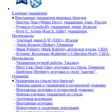
Елочные украшения
♦
Винтажные украшения мировых брендов
-
Винтер Деко (Winter Deco), украшения, ёлки, Россия
-
Гудвилл (Goodwill), украшения, декор, Бельгия
-
Курт С. Адлер (Kurt S. Adler), украшения,
Нидерланды
-
Элитный декор ЕДГ (EDG), Италия
-
Декор Больтце (Boltze), Германия
-
Марк Робертс (Mark Roberts), авторские куклы, США
-
Кэтринс Коллекшн (Katherine’s Collection-Noel), США-
Нидерланды
-
Украшения ручной работы, Таиланд
-
Инге Глас (Inge Glas), игрушки из стекла, Германия
-
Брейтнер (Breitner), игрушки в стиле "кантри",
Германия
♦
Украшения из стекла (все бренды)
-
Наборы шаров и украшений в подарочной упаковке
-
Винтажные игрушки в подарочной упаковке
-
Наборы елочных украшений из стекла
-
Античная коллекция
-
Винтажные игрушки
-
Новогодние и сказочные персонажи