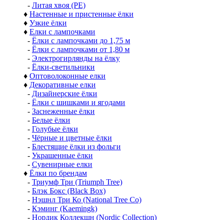
-
Литая хвоя (РЕ)
♦
Настенные и пристенные ёлки
♦
Узкие ёлки
♦
Елки с лампочками
-
Ёлки с лампочками до 1,75 м
-
Ёлки с лампочками от 1,80 м
-
Электрогирлянды на ёлку
-
Ёлки-светильники
♦
Оптоволоконные елки
♦
Декоративные елки
-
Дизайнерские ёлки
-
Ёлки с шишками и ягодами
-
Заснеженные ёлки
-
Белые ёлки
-
Голубые ёлки
-
Чёрные и цветные ёлки
-
Блестящие ёлки из фольги
-
Украшенные ёлки
-
Сувенирные елки
♦
Ёлки по брендам
-
Триумф Три (Triumph Tree)
-
Блэк Бокс (Black Box)
-
Нэшнл Три Ко (National Tree Co)
-
Кэминг (Kaemingk)
-
Нордик Коллекшн (Nordic Collection)