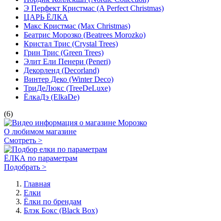
Э Перфект Кристмас (A Perfect Christmas)
ЦАРЬ ЁЛКА
Макс Кристмас (Max Christmas)
Беатрис Морозко (Beatrees Morozko)
Кристал Трис (Crystal Trees)
Грин Трис (Green Trees)
Элит Ели Пенери (Peneri)
Декорленд (Decorland)
Винтер Деко (Winter Deco)
ТриДеЛюкс (TreeDeLuxe)
ЁлкаДэ (ElkaDe)
(6)
О любимом магазине
Смотреть >
ЁЛКА по параметрам
Подобрать >
Главная
Елки
Ёлки по брендам
Блэк Бокс (Black Box)