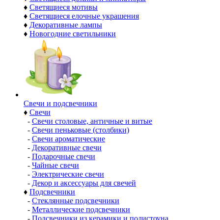
♦
Светящиеся мотивы
♦
Светящиеся елочные украшения
♦
Декоративные лампы
♦
Новогодние светильники
Свечи и подсвечники
♦
Свечи
-
Свечи столовые, античные и витые
-
Свечи пеньковые (столбики)
-
Свечи ароматические
-
Декоративные свечи
-
Подарочные свечи
-
Чайные свечи
-
Электрические свечи
-
Декор и аксессуары для свечей
♦
Подсвечники
-
Стеклянные подсвечники
-
Металлические подсвечники
-
Подсвечники из керамики и полистоуна