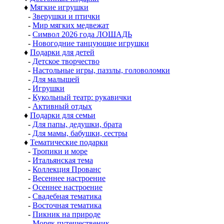
♦
Мягкие игрушки
-
Зверушки и птички
-
Мир мягких медвежат
-
Символ 2026 года ЛОШАДЬ
-
Новогодние танцующие игрушки
♦
Подарки для детей
-
Детское творчество
-
Настольные игры, паззлы, головоломки
-
Для малышей
-
Игрушки
-
Кукольный театр: рукавички
-
Активный отдых
♦
Подарки для семьи
-
Для папы, дедушки, брата
-
Для мамы, бабушки, сестры
♦
Тематические подарки
-
Тропики и море
-
Итальянская тема
-
Коллекция Прованс
-
Весеннее настроение
-
Осеннее настроение
-
Свадебная тематика
-
Восточная тематика
-
Пикник на природе
-
Моряк путешественик