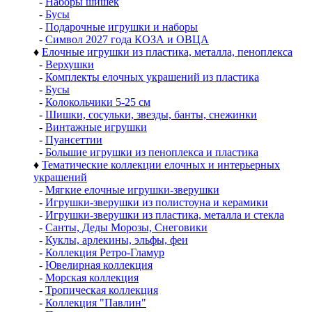
-
Наборы шишек
-
Бусы
-
Подарочные игрушки и наборы
-
Символ 2027 года КОЗА и ОВЦА
♦
Елочные игрушки из пластика, металла, пеноплекса
-
Верхушки
-
Комплекты елочных украшений из пластика
-
Бусы
-
Колокольчики 5-25 см
-
Шишки, сосульки, звезды, банты, снежинки
-
Винтажные игрушки
-
Пуансеттии
-
Большие игрушки из пеноплекса и пластика
♦
Тематические коллекции елочных и интерьерных
украшений
-
Мягкие елочные игрушки-зверушки
-
Игрушки-зверушки из полистоуна и керамики
-
Игрушки-зверушки из пластика, металла и стекла
-
Санты, Деды Морозы, Снеговики
-
Куклы, арлекины, эльфы, феи
-
Коллекция Ретро-Гламур
-
Ювелирная коллекция
-
Морская коллекция
-
Тропическая коллекция
-
Коллекция "Павлин"