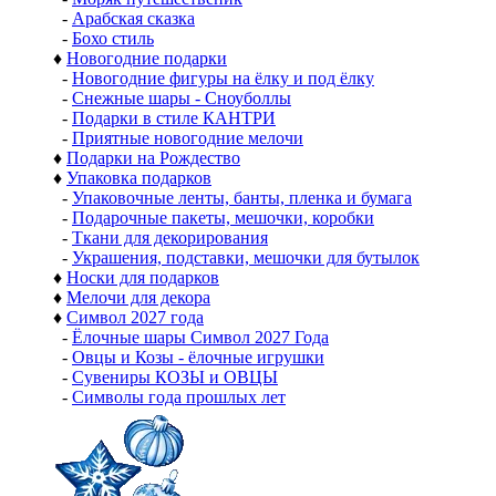
-
Арабская сказка
-
Бохо стиль
♦
Новогодние подарки
-
Новогодние фигуры на ёлку и под ёлку
-
Снежные шары - Сноуболлы
-
Подарки в стиле КАНТРИ
-
Приятные новогодние мелочи
♦
Подарки на Рождество
♦
Упаковка подарков
-
Упаковочные ленты, банты, пленка и бумага
-
Подарочные пакеты, мешочки, коробки
-
Ткани для декорирования
-
Украшения, подставки, мешочки для бутылок
♦
Носки для подарков
♦
Мелочи для декора
♦
Символ 2027 года
-
Ёлочные шары Символ 2027 Года
-
Овцы и Козы - ёлочные игрушки
-
Сувениры КОЗЫ и ОВЦЫ
-
Символы года прошлых лет