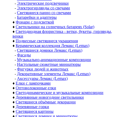
-
Электрические подсвечники
-
Электрогирлянды со свечами
-
Светящиеся панно со свечами
-
Батарейки и адаптеры
♦
Фонари с подсветкой
♦
Светильники на солнечных батареях (Solar)
♦
Светодиодная флористика - ветки, букеты, гирлянды,
венки
♦
Подвесные светящиеся украшения
♦
Керамическая коллекция Лемакс (Lemax)
-
Светящиеся домики Лемакс (Lemax)
-
Фасады
-
Музыкально-анимационные композиции
-
Настольные сюжетные миниатюры
-
Фигурки людей и животных
-
Декоративные элементы Лемакс (Lemax)
-
Аксессуары Лемакс (Lemax)
♦
Елки с лампочками
♦
Оптоволоконные елки
♦
Светодинамические и музыкальные композиции
♦
Деревянные новогодние светильники
♦
Светящиеся объёмные декорации
♦
Деревянные горки
♦
Светящиеся картины
♦
Светящиеся домики и миниатюры