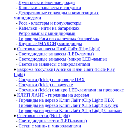
-
Лучи росы и ёлочные дожди
-
Капельки - занавесы и сосульки
-
Декоративные гирлянды и композиции с
минидиодами
-
Роса - кластеры и полукластеры
-
Капельки - нити на батарейках
-
Ретро лампы с минидиодами
-
Гирлянды Роса на солнечных батарейках
-
Крупные (МАКСИ) минидиоды
♦
Световые занавесы Плэй Лайт (Play Light)
-
Светодиодные занавесы (LED-лампы)
-
Светодиодные занавесы (микро LED-лампы)
-
Световые занавесы с микролампами
♦
Бахрома (сосульки) Айсикл Плэй Лайт (Icicle Play
Light)
-
Сосульки (Icicle) на проводе ПВХ
-
Сосульки (Icicle) на каучуке
-
Сосульки (Icicle) с микро LED-лампами на проволоке
♦
КЛИП ЛАЙТ - гирлянды на деревья
-
Гирлянды на дерево Клип Лайт (Clip Light) ПВХ
-
Гирлянды на дерево Клип Лайт (Clip Light) Каучук
-
Гирлянды на дерево Клип Лайт (Clip Light) Силикон
♦
Световые сетки (Net Light)
-
Светодиодные сетки (LED-лампы)
-
Сетки с мини- и микролампами