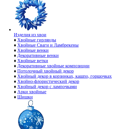
Изделия из хвои
♦
Хвойные гирлянды
♦
Хвойные Сваги и Ламбрекены
♦
Хвойные венки
♦
Декоративные венки
♦
Хвойные ветки
♦
Декоративные хвойные композиции
♦
Потолочный хвойный декор
♦
Хвойный декор в корзинках, кашпо, горшочках
♦
Хвойно-флористический декор
♦
Хвойный декор с лампочками
♦
Арки хвойные
♦
Шишки