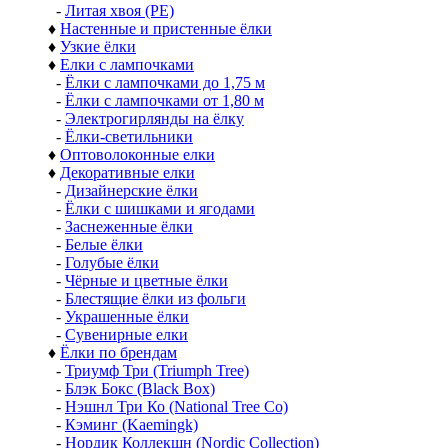
-
Литая хвоя (РЕ)
♦
Настенные и пристенные ёлки
♦
Узкие ёлки
♦
Елки с лампочками
-
Ёлки с лампочками до 1,75 м
-
Ёлки с лампочками от 1,80 м
-
Электрогирлянды на ёлку
-
Ёлки-светильники
♦
Оптоволоконные елки
♦
Декоративные елки
-
Дизайнерские ёлки
-
Ёлки с шишками и ягодами
-
Заснеженные ёлки
-
Белые ёлки
-
Голубые ёлки
-
Чёрные и цветные ёлки
-
Блестящие ёлки из фольги
-
Украшенные ёлки
-
Сувенирные елки
♦
Ёлки по брендам
-
Триумф Три (Triumph Tree)
-
Блэк Бокс (Black Box)
-
Нэшнл Три Ко (National Tree Co)
-
Кэминг (Kaemingk)
-
Нордик Коллекшн (Nordic Collection)