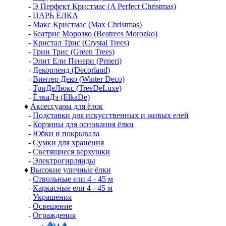
-
Э Перфект Кристмас (A Perfect Christmas)
-
ЦАРЬ ЁЛКА
-
Макс Кристмас (Max Christmas)
-
Беатрис Морозко (Beatrees Morozko)
-
Кристал Трис (Crystal Trees)
-
Грин Трис (Green Trees)
-
Элит Ели Пенери (Peneri)
-
Декорленд (Decorland)
-
Винтер Деко (Winter Deco)
-
ТриДеЛюкс (TreeDeLuxe)
-
ЁлкаДэ (ElkaDe)
♦
Аксессуары для ёлок
-
Подставки для искусственных и живых елей
-
Корзины для основания ёлки
-
Юбки и покрывала
-
Сумки для хранения
-
Светящиеся верхушки
-
Электрогирлянды
♦
Высокие уличные ёлки
-
Ствольные ели 4 - 45 м
-
Каркасные ели 4 - 45 м
-
Украшения
-
Освещение
-
Ограждения