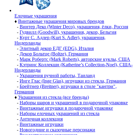
Елочные украшения
♦
Винтажные украшения мировых брендов
-
Винтер Деко (Winter Deco), украшения, ёлки, Россия
-
Гудвилл (Goodwill), украшения, декор, Бельгия
-
Курт С. Адлер (Kurt S. Adler), украшения,
Нидерланды
-
Элитный декор ЕДГ (EDG), Италия
-
Декор Больтце (Boltze), Германия
-
Марк Робертс (Mark Roberts), авторские куклы, США
-
Кэтринс Коллекшн (Katherine’s Collection-Noel), США-
Нидерланды
-
Украшения ручной работы, Таиланд
-
Инге Глас (Inge Glas), игрушки из стекла, Германия
-
Брейтнер (Breitner), игрушки в стиле "кантри",
Германия
♦
Украшения из стекла (все бренды)
-
Наборы шаров и украшений в подарочной упаковке
-
Винтажные игрушки в подарочной упаковке
-
Наборы елочных украшений из стекла
-
Античная коллекция
-
Винтажные игрушки
-
Новогодние и сказочные персонажи