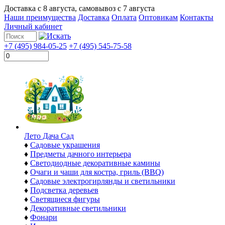
Доставка с
8 августа
, самовывоз с
7 августа
Наши преимущества
Доставка
Оплата
Оптовикам
Контакты
Личный кабинет
+7 (495) 984-05-25
+7 (495) 545-75-58
Лето Дача Сад
♦
Садовые украшения
♦
Предметы дачного интерьера
♦
Светодиодные декоративные камины
♦
Очаги и чаши для костра, гриль (BBQ)
♦
Садовые электрогирлянды и светильники
♦
Подсветка деревьев
♦
Светящиеся фигуры
♦
Декоративные светильники
♦
Фонари