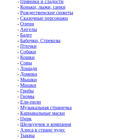
-
Пряники и сладости
-
Коньки, лыжи, санки
-
Рождественские сюжеты
-
Сказочные персонажи
-
Олени
-
Ангелы
-
Балет
-
Бабочки, Стрекозы
-
Птички
-
Собаки
-
Кошки
-
Совы
-
Лошади
-
Домики
-
Мышки
-
Мишки
-
Грибы
-
Гномы
-
Ели-пили
-
Музыкальная страничка
-
Карнавальные маски
-
Цирк
-
Щелкунчик и компания
-
Алиса в стране чудес
-
Тыквы