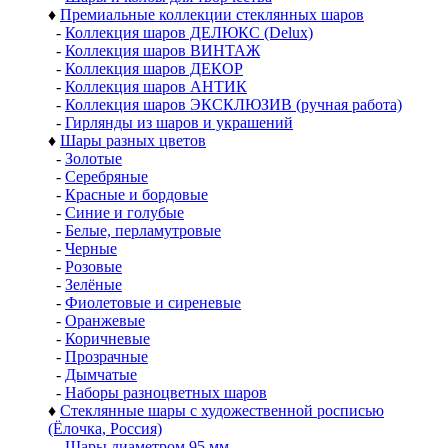
♦
Премиальные коллекции стеклянных шаров
-
Коллекция шаров ДЕЛЮКС (Delux)
-
Коллекция шаров ВИНТАЖ
-
Коллекция шаров ДЕКОР
-
Коллекция шаров АНТИК
-
Коллекция шаров ЭКСКЛЮЗИВ (ручная работа)
-
Гирлянды из шаров и украшений
♦
Шары разных цветов
-
Золотые
-
Серебряные
-
Красные и бордовые
-
Синие и голубые
-
Белые, перламутровые
-
Черные
-
Розовые
-
Зелёные
-
Фиолетовые и сиреневые
-
Оранжевые
-
Коричневые
-
Прозрачные
-
Дымчатые
-
Наборы разноцветных шаров
♦
Стеклянные шары с художественной росписью
(Ёлочка, Россия)
-
Шары диаметром 95 мм