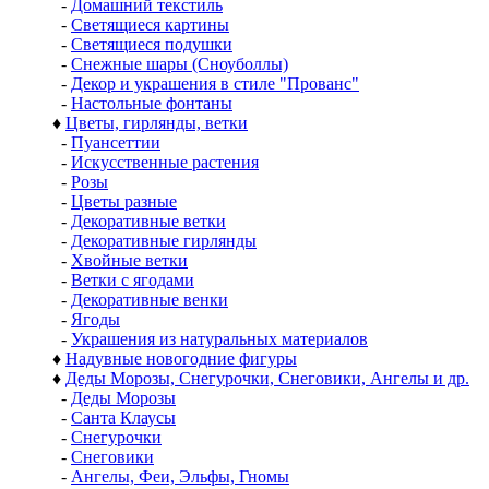
-
Домашний текстиль
-
Светящиеся картины
-
Светящиеся подушки
-
Снежные шары (Сноуболлы)
-
Декор и украшения в стиле "Прованс"
-
Настольные фонтаны
♦
Цветы, гирлянды, ветки
-
Пуансеттии
-
Искусственные растения
-
Розы
-
Цветы разные
-
Декоративные ветки
-
Декоративные гирлянды
-
Хвойные ветки
-
Ветки с ягодами
-
Декоративные венки
-
Ягоды
-
Украшения из натуральных материалов
♦
Надувные новогодние фигуры
♦
Деды Морозы, Снегурочки, Снеговики, Ангелы и др.
-
Деды Морозы
-
Санта Клаусы
-
Снегурочки
-
Снеговики
-
Ангелы, Феи, Эльфы, Гномы