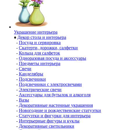
Украшение интерьера
♦
Декор стола и интерьера
-
Посуда и сервировка
-
Скатерти, дорожки, салфетки
-
Кольца для салфеток
-
Одноразовая посуда и аксессуары
-
Предметы интерьера
-
Свечи
-
Канделябры
-
Подсвечники
-
Подсвечники с электросвечами
-
Электрические свечи
-
Аксессуары для бутылок и алкоголя
-
Вазы
-
Декоративные настенные украшения
-
Новогодние и рождественские статуэтки
-
Статуэтки и фигурки для интерьера
-
Интерьерные фигуры и куклы
-
Декоративные светильники