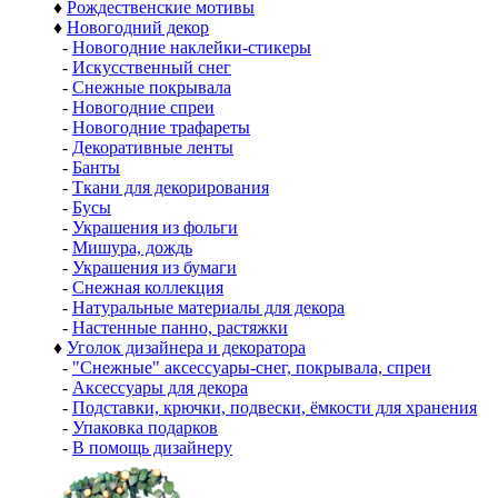
♦
Рождественские мотивы
♦
Новогодний декор
-
Новогодние наклейки-стикеры
-
Искусственный снег
-
Снежные покрывала
-
Новогодние спреи
-
Новогодние трафареты
-
Декоративные ленты
-
Банты
-
Ткани для декорирования
-
Бусы
-
Украшения из фольги
-
Мишура, дождь
-
Украшения из бумаги
-
Снежная коллекция
-
Натуральные материалы для декора
-
Настенные панно, растяжки
♦
Уголок дизайнера и декоратора
-
"Снежные" аксессуары-снег, покрывала, спреи
-
Аксессуары для декора
-
Подставки, крючки, подвески, ёмкости для хранения
-
Упаковка подарков
-
В помощь дизайнеру