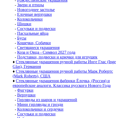
-
Рождественские украшения
-
Звери и птицы
-
Новогоднее застолье
-
Елочные верхушки
-
Колокольчики
-
Шишки
-
Сосульки и подвески
-
Пасхальные яйца
-
Бусы
-
Кошечки, Собачки
-
Светящиеся украшения
-
Коза и Овца - Символ 2027 года
-
Подставки, подвески и крючки для игрушек
♦
Стеклянные украшения ручной работы Инге Глас (Inge
Glas), Германия
♦
Стеклянные украшения ручной работы Марк Робертс
(Mark Roberts), США
♦
Стеклянные украшения фабрики Ёлочка, (Россия) и
европейские аналоги. Классика русского Нового Года
-
Фигурки
-
Верхушки
-
Гирлянды из шаров и украшений
-
Мини гирлянды и грозди
-
Колокольчики и сердечки
-
Сосульки и подвески