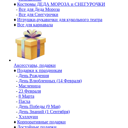
♦
Костюмы ДЕДА МОРОЗА и СНЕГУРОЧКИ
-
Все для Деда Мороза
-
Все для Снегурочки
♦
Игрушки-рукавички для кукольного театра
♦
Все для карнавала
Аксессуары, подарки
♦
Подарки к праздникам
-
День Рождения
-
День Влюбленных (14 Февраля)
-
Масленица
-
23 Февраля
-
8 Марта
-
Пасха
-
День Победы (9 Мая)
-
День Знаний (1 Сентября)
-
Хэллоуин
♦
Корпоративные подарки
♦
Достойные подарки