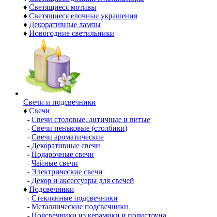
♦
Светящиеся мотивы
♦
Светящиеся елочные украшения
♦
Декоративные лампы
♦
Новогодние светильники
Свечи и подсвечники
♦
Свечи
-
Свечи столовые, античные и витые
-
Свечи пеньковые (столбики)
-
Свечи ароматические
-
Декоративные свечи
-
Подарочные свечи
-
Чайные свечи
-
Электрические свечи
-
Декор и аксессуары для свечей
♦
Подсвечники
-
Стеклянные подсвечники
-
Металлические подсвечники
-
Подсвечники из керамики и полистоуна