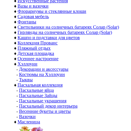
♦
Искусственные растения
♦
Вазы и вазочки
♦
Флорариумы и стеклянные клоши
♦
Садовая мебель
♦
Фонтаны
♦
Светильники на солнечных батареях Солар (Solar)
♦
Гирлянды на солнечных батареях Солар (Solar)
♦
Кашпо и подставки для цветов
♦
Коллекция Прованс
♦
Пляжный отдых
♦
Детская площадка
♦
Осеннее настроение
♦
Хэллоуин
-
Декорации и аксессуары
-
Костюмы на Хэллоуин
-
Тыквы
♦
Пасхальная коллекция
-
Пасхальные яйца
-
Пасхальные Зайцы
-
Пасхальные украшения
-
Пасхальный декор интерьера
-
Весенние букеты и цветы
-
Вазочки
♦
Масленица