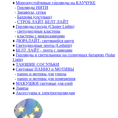
♦
Морозоустойчивые гирлянды на КАУЧУКЕ
-
Гирлянды НИТИ
-
Занавесы, сетки
-
Бахрома (сосульки)
-
СТРОБ ЛАЙТ, БЕЛТ ЛАЙТ
♦
Гирлянды-грозди (Cluster Lights)
-
светодиодные кластеры
-
кластеры с микролампами
♦
ДЮРАЛАЙТ- светящийся шнур
♦
Светодиодные ленты (Ledstrip)
♦
БЕЛТ ЛАЙТ - лента с лампами
♦
Гирлянды и светильники на солнечных батареях (Solar
Light)
♦
ТАЮЩИЕ СОСУЛЬКИ
♦
Световые ПАННО и МОТИВЫ
-
панно и мотивы для улицы
-
панно и мотивы для помещения
♦
МАКУШКИ световые для елей
♦
Лампы
♦
Аксессуары к электрогирляндам