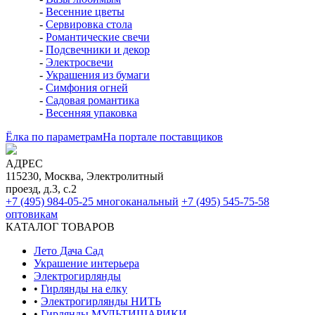
-
Весенние цветы
-
Сервировка стола
-
Романтические свечи
-
Подсвечники и декор
-
Электросвечи
-
Украшения из бумаги
-
Симфония огней
-
Садовая романтика
-
Весенняя упаковка
Ёлка по параметрам
На портале поставщиков
АДРЕС
115230, Москва, Электролитный
проезд, д.3, с.2
+7 (495) 984-05-25
многоканальный
+7 (495) 545-75-58
оптовикам
КАТАЛОГ ТОВАРОВ
Лето Дача Сад
Украшение интерьера
Электро­гирлянды
•
Гирлянды на елку
•
Электрогирлянды НИТЬ
•
Гирлянды МУЛЬТИШАРИКИ