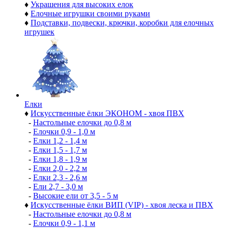
♦
Украшения для высоких елок
♦
Елочные игрушки своими руками
♦
Подставки, подвески, крючки, коробки для елочных
игрушек
Елки
♦
Искусственные ёлки ЭКОНОМ - хвоя ПВХ
-
Настольные елочки до 0,8 м
-
Елочки 0,9 - 1,0 м
-
Елки 1,2 - 1,4 м
-
Елки 1,5 - 1,7 м
-
Елки 1,8 - 1,9 м
-
Елки 2,0 - 2,2 м
-
Елки 2,3 - 2,6 м
-
Ели 2,7 - 3,0 м
-
Высокие ели от 3,5 - 5 м
♦
Искусственные ёлки ВИП (VIP) - хвоя леска и ПВХ
-
Настольные елочки до 0,8 м
-
Елочки 0,9 - 1,1 м