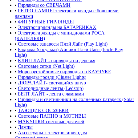
•
Гирлянды со СВЕЧАМИ
•
РЕТРО ЛАМПЫ электрогирлянды с большими
лампами
•
ФИГУРНЫЕ ГИРЛЯНДЫ
•
Электрогирлянды на БАТАРЕЙКАХ
•
Электрогирлянды с минидиодами РОСА
(КАПЕЛЬКИ)
•
Световые занавесы Плэй Лайт (Play Light)
•
Бахрома (сосульки) Айсикл Плэй Лайт (Icicle Play
Light)
•
КЛИП ЛАЙТ - гирлянды на деревья
•
Световые сетки (Net Light)
•
Морозоустойчивые гирлянды на КАУЧУКЕ
•
Гирлянды-грозди (Cluster Lights)
•
ДЮРАЛАЙТ- светящийся шнур
•
Светодиодные ленты (Ledstrip)
•
БЕЛТ ЛАЙТ - лента с лампами
•
Гирлянды и светильники на солнечных батареях (Solar
Light)
•
ТАЮЩИЕ СОСУЛЬКИ
•
Световые ПАННО и МОТИВЫ
•
МАКУШКИ световые для елей
•
Лампы
•
Аксессуары к электрогирляндам