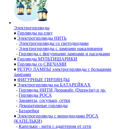
Электро­гирлянды
♦
Гирлянды на елку
♦
Электрогирлянды НИТЬ
-
Электрогирлянды со светодиодами
-
Электрогирлянды с лампами накаливания
-
Гирлянды с фигурными лампами и насадками
♦
Гирлянды МУЛЬТИШАРИКИ
♦
Гирлянды со СВЕЧАМИ
♦
РЕТРО ЛАМПЫ электрогирлянды с большими
лампами
♦
ФИГУРНЫЕ ГИРЛЯНДЫ
♦
Электрогирлянды на БАТАРЕЙКАХ
-
Гирлянды НИТИ Дюравайс (Durawise) и др.
-
Гирлянды РОСА
-
Занавесы, сосульки, сетки
-
Декоративные гирлянды
-
Батарейки
♦
Электрогирлянды с минидиодами РОСА
(КАПЕЛЬКИ)
-
Капельки - нити с адаптером от сети