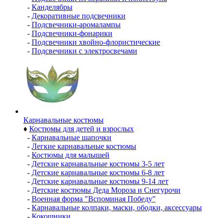
-
Канделябры
-
Декоративные подсвечники
-
Подсвечники-аромалампы
-
Подсвечники-фонарики
-
Подсвечники хвойно-флористические
-
Подсвечники с электросвечами
Карнавальные костюмы
♦
Костюмы для детей и взрослых
-
Карнавальные шапочки
-
Легкие карнавальные костюмы
-
Костюмы для малышей
-
Детские карнавальные костюмы 3-5 лет
-
Детские карнавальные костюмы 6-8 лет
-
Детские карнавальные костюмы 9-14 лет
-
Детские костюмы Деда Мороза и Снегурочи
-
Военная форма "Вспоминая Победу"
-
Карнавальные колпаки, маски, ободки, аксессуары
-
Кокошники