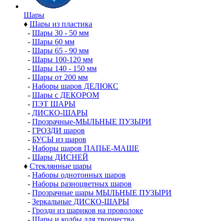
Шары
♦
Шары из пластика
-
Шары 30 - 50 мм
-
Шары 60 мм
-
Шары 65 - 90 мм
-
Шары 100-120 мм
-
Шары 140 - 150 мм
-
Шары от 200 мм
-
Наборы шаров ДЕЛЮКС
-
Шары с ДЕКОРОМ
-
ПЭТ ШАРЫ
-
ДИСКО-ШАРЫ
-
Прозрачные-МЫЛЬНЫЕ ПУЗЫРИ
-
ГРОЗДИ шаров
-
БУСЫ из шаров
-
Наборы шаров ПАПЬЕ-МАШЕ
-
Шары ДИСНЕЙ
♦
Стеклянные шары
-
Наборы однотонных шаров
-
Наборы разноцветных шаров
-
Прозрачные шары МЫЛЬНЫЕ ПУЗЫРИ
-
Зеркальные ДИСКО-ШАРЫ
-
Грозди из шариков на проволоке
-
Шары и колбы для творчества