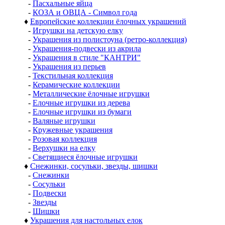
-
Пасхальные яйца
-
КОЗА и ОВЦА - Символ года
♦
Европейские коллекции ёлочных украшений
-
Игрушки на детскую елку
-
Украшения из полистоуна (ретро-коллекция)
-
Украшения-подвески из акрила
-
Украшения в стиле "КАНТРИ"
-
Украшения из перьев
-
Текстильная коллекция
-
Керамические коллекции
-
Металлические ёлочные игрушки
-
Елочные игрушки из дерева
-
Елочные игрушки из бумаги
-
Валяные игрушки
-
Кружевные украшения
-
Розовая коллекция
-
Верхушки на елку
-
Светящиеся ёлочные игрушки
♦
Снежинки, сосульки, звезды, шишки
-
Снежинки
-
Сосульки
-
Подвески
-
Звезды
-
Шишки
♦
Украшения для настольных елок