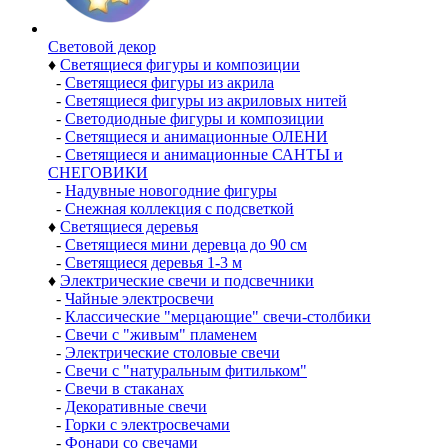
Световой декор
♦
Светящиеся фигуры и композиции
-
Светящиеся фигуры из акрила
-
Светящиеся фигуры из акриловых нитей
-
Светодиодные фигуры и композиции
-
Светящиеся и анимационные ОЛЕНИ
-
Светящиеся и анимационные САНТЫ и
СНЕГОВИКИ
-
Надувные новогодние фигуры
-
Снежная коллекция с подсветкой
♦
Светящиеся деревья
-
Светящиеся мини деревца до 90 см
-
Светящиеся деревья 1-3 м
♦
Электрические свечи и подсвечники
-
Чайные электросвечи
-
Классические "мерцающие" свечи-столбики
-
Свечи с "живым" пламенем
-
Электрические столовые свечи
-
Свечи с "натуральным фитильком"
-
Свечи в стаканах
-
Декоративные свечи
-
Горки с электросвечами
-
Фонари со свечами